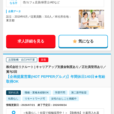
売/カフェ店員/保育士/ADなど
なる方
企業データ
設立：2019年6月／従業員数：310人／本社所在地：
東京都
求人詳細を見る
気になる
志望動機・自己PR不要
株式会社リクルート | キャリアアップ支援金制度あり／正社員登用あり／
賞与2回
【企画提案営業(HOT PEPPERグルメ)】年間休日140日★有給
取得OK
契約社員
職種・業種未経験OK
学歴不問
第二新卒歓迎
転勤なし
リモートワーク可
女性のおしごと掲載中
情報更新日：2026/07/21 終了予定日：2026/08/24
＜転勤なし！全国で積極採用中！＞ 【勤務地】※雇用入れ直