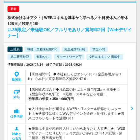
株式会社ネオアクト | WEBスキルを基本から学べる／土日祝休み／年休
128日／残業月10h
U-35限定／未経験OK／フルリモあり／賞与年2回【Webデザイ
ナー】
正社員
職種・業種未経験OK
完全週休2日制
学歴不問
第二新卒歓迎
転勤なし
リモートワーク可
女性のおしごと掲載中
情報更新日：2026/07/24 終了予定日：2026/09/24
【研修期間中】 ◆本社もしくはオンライン（全国各地からO
K） ◇本社／東京都豊島区池袋2-47-6…
勤務地
【未経験の場合】◆月給25万円以上＋賞与年2回＋各種手当
（想定年収350万円） ※経験・スキルなどを考慮…
給与
初年度の年収：
350～600万円
★入社後は当社が運営するWEB・ITスクール研修からスター
ト！★研修後は様々なWebデザインを企画・制作します！★将
仕事内容
来はフルリモートで活躍OK！
★先輩は全員が未経験入社！だからあなたも大丈夫！★「WEB
デザイナーになりたい！」その想いがあればOK！未経験・第
対象と
二新卒・既卒者大歓迎！
なる方