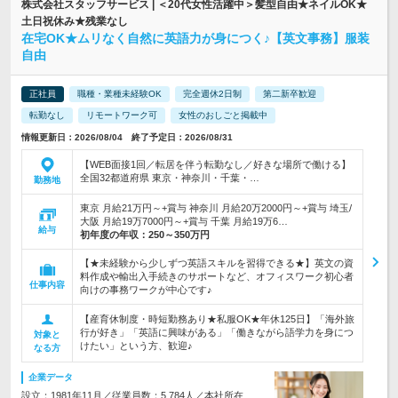
株式会社スタッフサービス | ＜20代女性活躍中＞髪型自由★ネイルOK★
土日祝休み★残業なし
在宅OK★ムリなく自然に英語力が身につく♪【英文事務】服装
自由
正社員
職種・業種未経験OK
完全週休2日制
第二新卒歓迎
転勤なし
リモートワーク可
女性のおしごと掲載中
情報更新日：2026/08/04 終了予定日：2026/08/31
【WEB面接1回／転居を伴う転勤なし／好きな場所で働ける】
全国32都道府県 東京・神奈川・千葉・…
勤務地
東京 月給21万円～+賞与 神奈川 月給20万2000円～+賞与 埼玉/
大阪 月給19万7000円～+賞与 千葉 月給19万6…
給与
初年度の年収：
250～350万円
【★未経験から少しずつ英語スキルを習得できる★】英文の資
料作成や輸出入手続きのサポートなど、オフィスワーク初心者
仕事内容
向けの事務ワークが中心です♪
【産育休制度・時短勤務あり★私服OK★年休125日】「海外旅
行が好き」「英語に興味がある」「働きながら語学力を身につ
対象と
けたい」という方、歓迎♪
なる方
企業データ
設立：1981年11月／従業員数：5,784人／本社所在