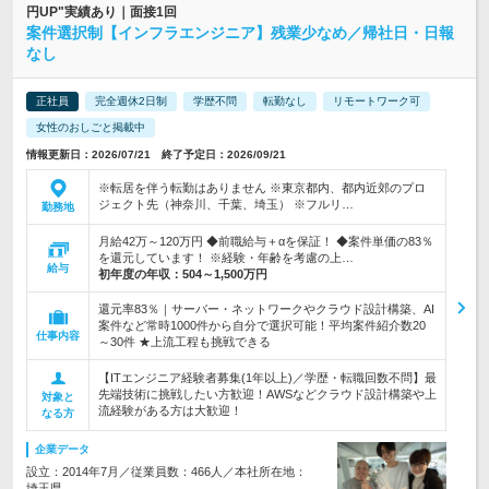
円UP"実績あり｜面接1回
案件選択制【インフラエンジニア】残業少なめ／帰社日・日報
なし
正社員
完全週休2日制
学歴不問
転勤なし
リモートワーク可
女性のおしごと掲載中
情報更新日：2026/07/21 終了予定日：2026/09/21
※転居を伴う転勤はありません ※東京都内、都内近郊のプロ
ジェクト先（神奈川、千葉、埼玉） ※フルリ…
勤務地
月給42万～120万円 ◆前職給与＋αを保証！ ◆案件単価の83％
を還元しています！ ※経験・年齢を考慮の上…
給与
初年度の年収：
504～1,500万円
還元率83％｜サーバー・ネットワークやクラウド設計構築、AI
案件など常時1000件から自分で選択可能！平均案件紹介数20
仕事内容
～30件 ★上流工程も挑戦できる
【ITエンジニア経験者募集(1年以上)／学歴・転職回数不問】最
先端技術に挑戦したい方歓迎！AWSなどクラウド設計構築や上
対象と
流経験がある方は大歓迎！
なる方
企業データ
設立：2014年7月／従業員数：466人／本社所在地：
埼玉県