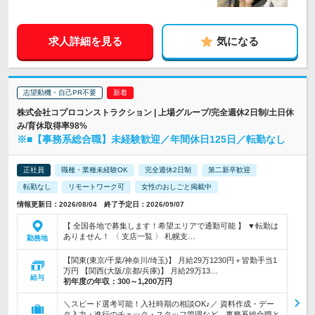
求人詳細を見る
気になる
志望動機・自己PR不要
株式会社コプロコンストラクション | 上場グループ/完全週休2日制/土日休
み/育休取得率98%
※■【事務系総合職】未経験歓迎／年間休日125日／転勤なし
正社員
職種・業種未経験OK
完全週休2日制
第二新卒歓迎
転勤なし
リモートワーク可
女性のおしごと掲載中
情報更新日：2026/08/04 終了予定日：2026/09/07
【 全国各地で募集します！希望エリアで通勤可能 】 ▼転勤は
ありません！ 〈 支店一覧 〉 札幌支…
勤務地
【関東(東京/千葉/神奈川/埼玉)】 月給29万1230円＋皆勤手当1
万円 【関西(大阪/京都/兵庫)】 月給29万13…
給与
初年度の年収：
300～1,200万円
＼スピード選考可能！入社時期の相談OK♪／ 資料作成・デー
タ入力・進行のチェック・スタッフ管理など、事務系総合職と