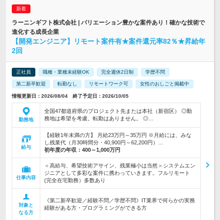
ラーニンギフト株式会社 | バリエーション豊かな案件あり！確かな技術で
進化する成長企業
【開発エンジニア】リモート案件有★案件還元率82％★昇給年
2回
正社員
職種・業種未経験OK
完全週休2日制
学歴不問
第二新卒歓迎
転勤なし
リモートワーク可
女性のおしごと掲載中
情報更新日：2026/08/04 終了予定日：2026/10/05
全国47都道府県のプロジェクト先または本社（新宿区） ◎勤
務地は希望を考慮。転勤はありません。 ◎…
勤務地
【経験1年未満の方】 月給23万円～35万円 ※月給には、みな
し残業代（月30時間分・40,900円～62,200円）…
給与
初年度の年収：
400～1,000万円
＜高給与、希望技術アサイン、残業極小は当然＞システムエン
ジニアとして多彩な案件に携わっていきます。フルリモート
仕事内容
(完全在宅勤務）多数あり
《第二新卒歓迎／経験不問／学歴不問》IT業界で何らかの実務
対象と
経験がある方・プログラミングができる方
なる方