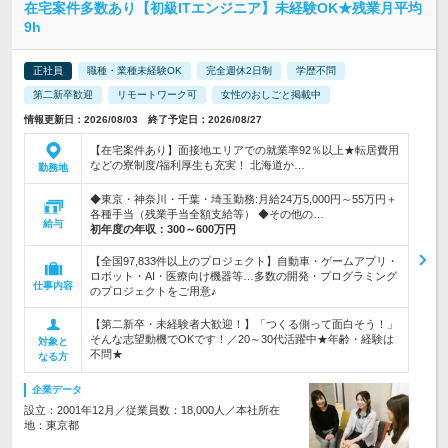
在宅案件多数あり【初級ITエンジニア】未経験OK★残業月平均
9h
正社員
職種・業種未経験OK
完全週休2日制
学歴不問
第二新卒歓迎
リモートワーク可
女性のおしごと掲載中
情報更新日：2026/08/03 終了予定日：2026/08/27
【在宅案件あり】面接地エリアでの就業率92％以上★転居費用
などの寮制度/福利厚生も充実！ 北海道か…
勤務地
◆東京・神奈川・千葉・埼玉勤務:月給24万5,000円～55万円＋
各種手当（残業手当全額支給等） ◆その他の…
給与
初年度の年収：
300～600万円
【全国97,833件以上のプロジェクト】自動車・ゲームアプリ・
ロボット・AI・医療向け機器等…多数の開発・プログラミング
仕事内容
のプロジェクトをご用意♪
【第二新卒・未経験者大歓迎！】「つくる側って面白そう！」
そんな志望動機でOKです！／20～30代活躍中★年齢・経験は
対象と
不問★
なる方
企業データ
設立：2001年12月／従業員数：18,000人／本社所在
地：東京都