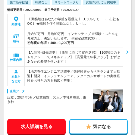
第二新卒歓迎
転勤なし
リモートワーク可
女性のおしごと掲載中
情報更新日：2026/08/06 終了予定日：2026/08/27
《 勤務地はあなたの希望を最優先 》 ★フルリモート、出社も
OK！ ★転居を伴う転勤はなし。U・I…
勤務地
月給30万円～月給90万円＋インセンティブ ※経験・スキルを
考慮の上、決定いたします。 ※固定残業代30h…
給与
初年度の年収：
400～1,200万円
【AI顧問×成長環境】【希望に応じて案件選択】【100項目のキ
ャリアシートでスキルアップ】【高還元で年収アップ】まずは
仕事内容
あなたの希望を伺います！
【地方在住エンジニア活躍中／微経験者からベテランまで大歓
迎】開発・インフラエンジニア、テクニカルサポートの実務経
対象と
験をお持ちの方を幅広く募集！
なる方
企業データ
設立：2024年5月／従業員数：60人／本社所在地：東
京都
求人詳細を見る
気になる