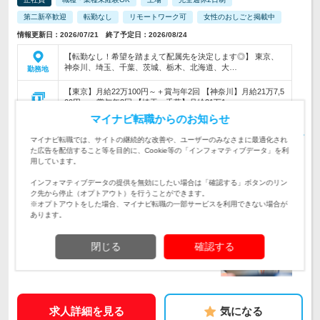
第二新卒歓迎
転勤なし
リモートワーク可
女性のおしごと掲載中
情報更新日：2026/07/21 終了予定日：2026/08/24
【転勤なし！希望を踏まえて配属先を決定します◎】 東京、
神奈川、埼玉、千葉、茨城、栃木、北海道、大…
勤務地
【東京】月給22万100円～＋賞与年2回 【神奈川】月給21万7,5
00円～＋賞与年2回 【埼玉・千葉】月給21万1,…
給与
初年度の年収：
239～296万円
マイナビ転職からのお知らせ
＼ちょっとした英語スキルを活かせる！／「メールやりとり」
マイナビ転職では、サイトの継続的な改善や、ユーザーのみなさまに最適化され
「翻訳のサポート」など、カンタンな英語を使用した事務をお
た広告を配信すること等を目的に、Cookie等の「インフォマティブデータ」を利
仕事内容
任せ◎英語スキルがなくてもOK
用しています。
＼英語が好き／＼海外旅行が好き／＼英文・国際学科卒／＼ワ
インフォマティブデータの提供を無効にしたい場合は「確認する」ボタンのリン
ーホリ経験あり／そんな方は大歓迎♪必須スキルナシ！土日祝
対象と
ク先から停止（オプトアウト）を行うことができます。
休・年休120日・残業少なめ
なる方
※オプトアウトをした場合、マイナビ転職の一部サービスを利用できない場合が
あります。
企業データ
設立：1973年5月／本社所在地：東京都
閉じる
確認する
求人詳細を見る
気になる