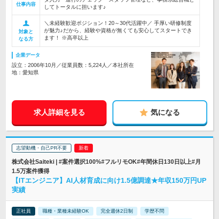
仕事内容
してトータルに担います♪
＼未経験歓迎ポジション！20～30代活躍中／ 手厚い研修制度
が魅力♪だから、経験や資格が無くても安心してスタートでき
対象と
ます！ ※高卒以上
なる方
企業データ
設立：2006年10月／従業員数：5,224人／本社所在
地：愛知県
求人詳細を見る
気になる
志望動機・自己PR不要
株式会社Saiteki | #案件選択100%#フルリモOK#年間休日130日以上#月
1.5万案件獲得
【ITエンジニア】AI人材育成に向け1.5億調達★年収150万円UP
実績
正社員
職種・業種未経験OK
完全週休2日制
学歴不問