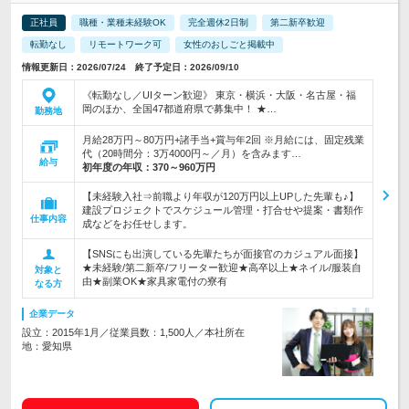
正社員
職種・業種未経験OK
完全週休2日制
第二新卒歓迎
転勤なし
リモートワーク可
女性のおしごと掲載中
情報更新日：2026/07/24 終了予定日：2026/09/10
《転勤なし／UIターン歓迎》 東京・横浜・大阪・名古屋・福
岡のほか、全国47都道府県で募集中！ ★…
勤務地
月給28万円～80万円+諸手当+賞与年2回 ※月給には、固定残業
代（20時間分：3万4000円～／月）を含みます…
給与
初年度の年収：
370～960万円
【未経験入社⇒前職より年収が120万円以上UPした先輩も♪】
建設プロジェクトでスケジュール管理・打合せや提案・書類作
仕事内容
成などをお任せします。
【SNSにも出演している先輩たちが面接官のカジュアル面接】
★未経験/第二新卒/フリーター歓迎★高卒以上★ネイル/服装自
対象と
由★副業OK★家具家電付の寮有
なる方
企業データ
設立：2015年1月／従業員数：1,500人／本社所在
地：愛知県