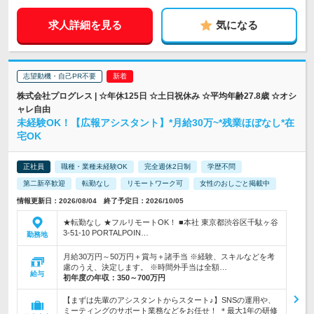
求人詳細を見る
気になる
志望動機・自己PR不要
株式会社プログレス | ☆年休125日 ☆土日祝休み ☆平均年齢27.8歳 ☆オシ
ャレ自由
未経験OK！【広報アシスタント】*月給30万~*残業ほぼなし*在
宅OK
正社員
職種・業種未経験OK
完全週休2日制
学歴不問
第二新卒歓迎
転勤なし
リモートワーク可
女性のおしごと掲載中
情報更新日：2026/08/04 終了予定日：2026/10/05
★転勤なし ★フルリモートOK！ ■本社 東京都渋谷区千駄ヶ谷
3-51-10 PORTALPOIN…
勤務地
月給30万円～50万円＋賞与＋諸手当 ※経験、スキルなどを考
慮のうえ、決定します。 ※時間外手当は全額…
給与
初年度の年収：
350～700万円
【まずは先輩のアシスタントからスタート♪】SNSの運用や、
ミーティングのサポート業務などをお任せ！ ＊最大1年の研修