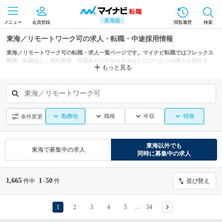
東海版
メニュー
会員登録
閲覧履歴
検索
東海／リモートワーク可の求人・転職・中途採用情報
東海／リモートワーク可の転職・求人一覧ページです。マイナビ転職ではフレックス
勤務、転勤なし、海外勤務・出張ありなどからもあなたにぴったりの求人を探せま
もっと見る
す。
東海／リモートワーク可
勤務地
職種
年収
特徴
条件変更
東海
以外でも
東海
で募集中の求人
同時に募集中の求人
1,665
1
50
件中
-
件
並び替え
1
2
3
4
5
34
…