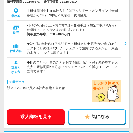
情報更新日：2026/07/07 終了予定日：2026/09/14
【研修期間中】 ■本社もしくはフルリモートオンライン（全国
各地からOK） □本社／東京都千代田区九…
勤務地
■月給25万円以上＋賞与年2回＋各種手当（想定年収350万円）
※経験・スキルなどを考慮し決定します。 …
給与
初年度の年収：
350～800万円
★3ヵ月の自社内orフルリモート研修あり★流行の先端プロジ
ェクトはじめ様々なITプロジェクトで活躍できる人へと「家族
仕事内容
のように」大切に育てます！
◆ITのことも仕事のことも何でも聞けるから完全未経験でも大
丈夫！研修期間3ヵ月はフルリモートOK！立派なITエンジニア
対象と
に育てます！
なる方
企業データ
設立：2024年7月／本社所在地：東京都
求人詳細を見る
気になる