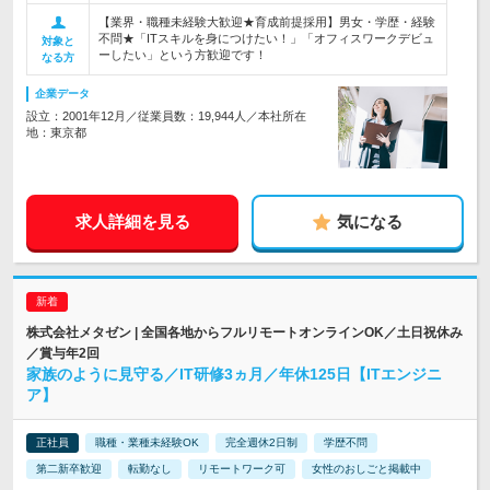
【業界・職種未経験大歓迎★育成前提採用】男女・学歴・経験
不問★「ITスキルを身につけたい！」「オフィスワークデビュ
対象と
ーしたい」という方歓迎です！
なる方
企業データ
設立：2001年12月／従業員数：19,944人／本社所在
地：東京都
求人詳細を見る
気になる
株式会社メタゼン | 全国各地からフルリモートオンラインOK／土日祝休み
／賞与年2回
家族のように見守る／IT研修3ヵ月／年休125日【ITエンジニ
ア】
正社員
職種・業種未経験OK
完全週休2日制
学歴不問
第二新卒歓迎
転勤なし
リモートワーク可
女性のおしごと掲載中