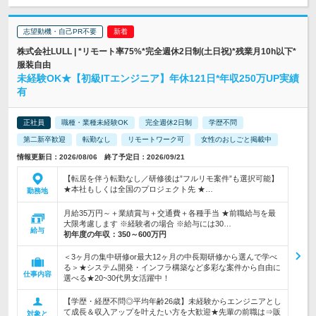
志望動機・自己PR不要
株式会社LULL | *リモート率75%*完全週休2日制(土日祝)*残業月10h以下*
服装自由
未経験OK★【初級ITエンジニア】年休121日*年収250万UP実績
有
正社員
職種・業種未経験OK
完全週休2日制
学歴不問
第二新卒歓迎
転勤なし
リモートワーク可
女性のおしごと掲載中
情報更新日：2026/08/06 終了予定日：2026/09/21
【転居を伴う転勤なし／研修後は”フルリモ案件”も選択可能】
★本社もしくは全国のプロジェクト先 ★…
勤務地
月給35万円～＋業績賞与＋交通費＋各種手当 ★前職給与を最
大限考慮します ※経験者の場合 ※給与には30…
給与
初年度の年収：
350～600万円
＜3ヶ月の集中研修or最大12ヶ月の中長期研修から選んで学べ
る＞★システム開発・インフラ構築など多彩な案件から自由に
仕事内容
選べる★20~30代男女活躍中！
【学歴・経歴不問◎平均年齢26歳】未経験からエンジニアとし
て成長＆収入アップを叶えたい方を大歓迎★先輩の前職は⇒販
対象と