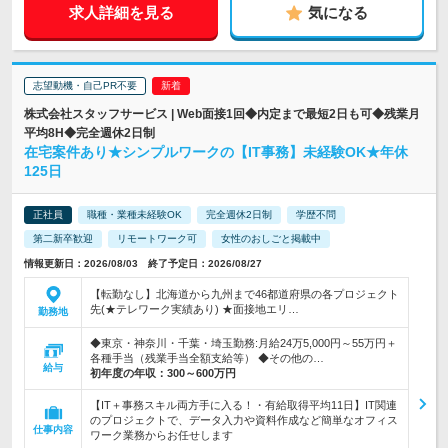
求人詳細を見る
気になる
志望動機・自己PR不要
株式会社スタッフサービス | Web面接1回◆内定まで最短2日も可◆残業月
平均8H◆完全週休2日制
在宅案件あり★シンプルワークの【IT事務】未経験OK★年休
125日
正社員
職種・業種未経験OK
完全週休2日制
学歴不問
第二新卒歓迎
リモートワーク可
女性のおしごと掲載中
情報更新日：2026/08/03 終了予定日：2026/08/27
【転勤なし】北海道から九州まで46都道府県の各プロジェクト
先(★テレワーク実績あり) ★面接地エリ…
勤務地
◆東京・神奈川・千葉・埼玉勤務:月給24万5,000円～55万円＋
各種手当（残業手当全額支給等） ◆その他の…
給与
初年度の年収：
300～600万円
【IT＋事務スキル両方手に入る！・有給取得平均11日】IT関連
のプロジェクトで、データ入力や資料作成など簡単なオフィス
仕事内容
ワーク業務からお任せします