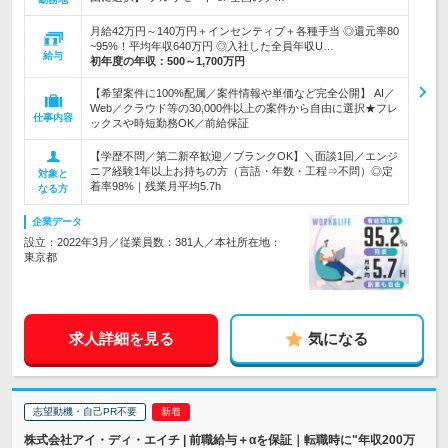
月給42万円～140万円＋インセンティブ＋各種手当 ◎還元率80
~95%！平均年収640万円 ◎入社した全員年収U…
給与
初年度の年収：
500～1,700万円
【希望案件に100%配属／案件情報や単価など完全公開】 AI／
Web／クラウド等の30,000件以上の案件から自由に選択★フレ
仕事内容
ックスや時短勤務OK／前給保証
【学歴不問／第二新卒歓迎／ブランクOK】＼面談1回／エンジ
ニア経験1年以上お持ちの方（言語・年数・工程⇒不問）◎定
対象と
着率98%｜残業月平均5.7h
なる方
企業データ
設立：2022年3月／従業員数：381人／本社所在地：
東京都
求人詳細を見る
気になる
志望動機・自己PR不要
株式会社アイ・ディ・エイチ | 前職給与＋αを保証｜転職時に"年収200万