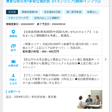
豊富な取引先×多彩な選択肢【ITエンジニア(開発/インフラ)】
正社員
業種未経験OK
完全週休2日制
第二新卒歓迎
転勤なし
リモートワーク可
女性のおしごと掲載中
情報更新日：2026/08/07 終了予定日：2026/09/10
【北海道/関東/東海/関西/中四国/九州いずれかのエリア】 ☆お
住まいなど通勤圏内を考慮し、配属先…
勤務地
＜関東エリア＞ 月給245,000円~+各種手当+賞与年2回 ＜その
他エリア（上記エリア以外すべて）＞ 月給220,…
給与
初年度の年収：
400～800万円
【官公庁や大手企業など豊富なプロジェクト数】開発案件・イ
ンフラ案件から最適なプロジェクトをお任せ◆上流工程にもチ
仕事内容
ャレンジ！
【ブランクOK／年齢不問&40～50代で入社し活躍するメンバ
ーも♪】IT業界で何らかの経験（1年以上）◆自社教育研修セン
対象と
ターあり&経験が浅い方も安心！
なる方
企業データ
設立：2004年12月／本社所在地：東京都