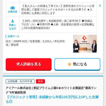
【 新人さんへの研修も丁寧です♪ 】資料作成やスケジュール管
理を通して建築プロジェクトをサポートするお仕事です ★入
仕事内容
社時期にも柔軟に対応します
【 20代～30代活躍中｜未経験採用｜第二新卒OK 】◆39歳以
下の方（※）◆学歴不問 ◆人柄・意欲重視の採用 <志望動機な
対象と
しOK＆面接時服装自由>
なる方
企業データ
設立：2006年10月／従業員数：5,224人／本社所在
地：愛知県
求人詳細を見る
気になる
志望動機・自己PR不要
アイアール株式会社 | 東証プライム上場G★ホワイト企業認定"最高ラン
ク"8年連続取得
【プロジェクト管理】未経験から年収120万円以上UPした先輩
も◎