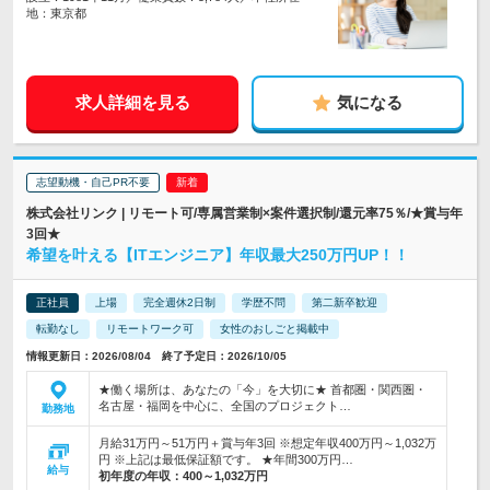
地：東京都
求人詳細を見る
気になる
志望動機・自己PR不要
株式会社リンク | リモート可/専属営業制×案件選択制/還元率75％/★賞与年
3回★
希望を叶える【ITエンジニア】年収最大250万円UP！！
正社員
上場
完全週休2日制
学歴不問
第二新卒歓迎
転勤なし
リモートワーク可
女性のおしごと掲載中
情報更新日：2026/08/04 終了予定日：2026/10/05
★働く場所は、あなたの「今」を大切に★ 首都圏・関西圏・
名古屋・福岡を中心に、全国のプロジェクト…
勤務地
月給31万円～51万円＋賞与年3回 ※想定年収400万円～1,032万
円 ※上記は最低保証額です。 ★年間300万円…
給与
初年度の年収：
400～1,032万円