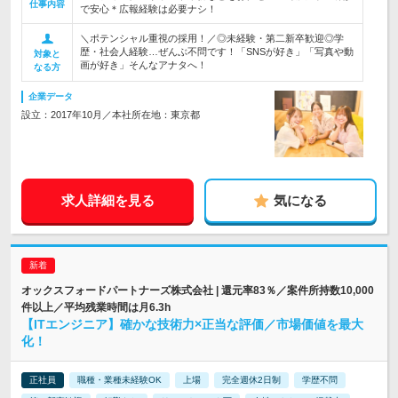
仕事内容
で安心＊広報経験は必要ナシ！
＼ポテンシャル重視の採用！／◎未経験・第二新卒歓迎◎学
歴・社会人経験…ぜんぶ不問です！「SNSが好き」「写真や動
対象と
画が好き」そんなアナタへ！
なる方
企業データ
設立：2017年10月／本社所在地：東京都
求人詳細を見る
気になる
オックスフォードパートナーズ株式会社 | 還元率83％／案件所持数10,000
件以上／平均残業時間は月6.3h
【ITエンジニア】確かな技術力×正当な評価／市場価値を最大
化！
正社員
職種・業種未経験OK
上場
完全週休2日制
学歴不問