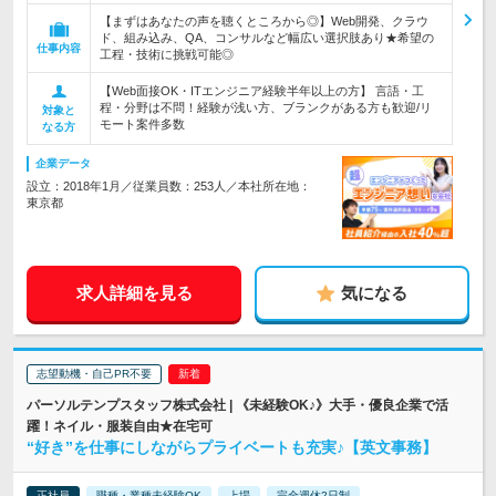
【まずはあなたの声を聴くところから◎】Web開発、クラウ
ド、組み込み、QA、コンサルなど幅広い選択肢あり★希望の
仕事内容
工程・技術に挑戦可能◎
【Web面接OK・ITエンジニア経験半年以上の方】 言語・工
程・分野は不問！経験が浅い方、ブランクがある方も歓迎/リ
対象と
モート案件多数
なる方
企業データ
設立：2018年1月／従業員数：253人／本社所在地：
東京都
求人詳細を見る
気になる
志望動機・自己PR不要
パーソルテンプスタッフ株式会社 | 《未経験OK♪》大手・優良企業で活
躍！ネイル・服装自由★在宅可
“好き”を仕事にしながらプライベートも充実♪【英文事務】
正社員
職種・業種未経験OK
上場
完全週休2日制