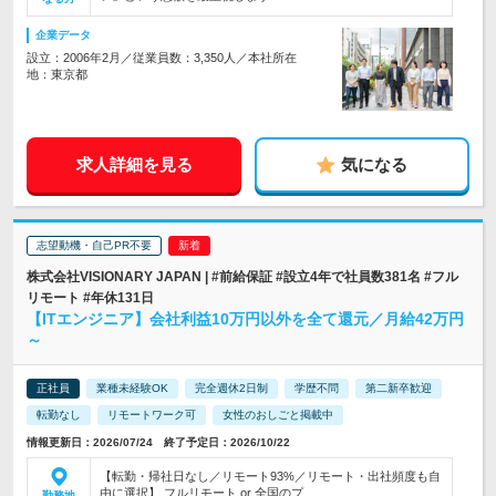
企業データ
設立：2006年2月／従業員数：3,350人／本社所在
地：東京都
求人詳細を見る
気になる
志望動機・自己PR不要
株式会社VISIONARY JAPAN | #前給保証 #設立4年で社員数381名 #フル
リモート #年休131日
【ITエンジニア】会社利益10万円以外を全て還元／月給42万円
～
正社員
業種未経験OK
完全週休2日制
学歴不問
第二新卒歓迎
転勤なし
リモートワーク可
女性のおしごと掲載中
情報更新日：2026/07/24 終了予定日：2026/10/22
【転勤・帰社日なし／リモート93%／リモート・出社頻度も自
由に選択】 フルリモート or 全国のプ…
勤務地