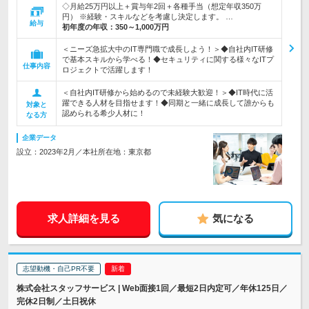
◇月給25万円以上＋賞与年2回＋各種手当（想定年収350万
円） ※経験・スキルなどを考慮し決定します。 …
給与
初年度の年収：
350～1,000万円
＜ニーズ急拡大中のIT専門職で成長しよう！＞◆自社内IT研修
で基本スキルから学べる！◆セキュリティに関する様々なITプ
仕事内容
ロジェクトで活躍します！
＜自社内IT研修から始めるので未経験大歓迎！＞◆IT時代に活
躍できる人材を目指せます！◆同期と一緒に成長して誰からも
対象と
認められる希少人材に！
なる方
企業データ
設立：2023年2月／本社所在地：東京都
求人詳細を見る
気になる
志望動機・自己PR不要
株式会社スタッフサービス | Web面接1回／最短2日内定可／年休125日／
完休2日制／土日祝休