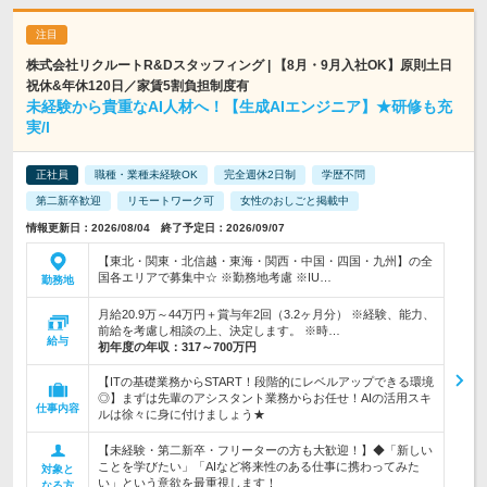
株式会社リクルートR&Dスタッフィング | 【8月・9月入社OK】原則土日
祝休&年休120日／家賃5割負担制度有
未経験から貴重なAI人材へ！【生成AIエンジニア】★研修も充
実/l
正社員
職種・業種未経験OK
完全週休2日制
学歴不問
第二新卒歓迎
リモートワーク可
女性のおしごと掲載中
情報更新日：2026/08/04 終了予定日：2026/09/07
【東北・関東・北信越・東海・関西・中国・四国・九州】の全
国各エリアで募集中☆ ※勤務地考慮 ※IU…
勤務地
月給20.9万～44万円＋賞与年2回（3.2ヶ月分） ※経験、能力、
前給を考慮し相談の上、決定します。 ※時…
給与
初年度の年収：
317～700万円
【ITの基礎業務からSTART！段階的にレベルアップできる環境
◎】まずは先輩のアシスタント業務からお任せ！AIの活用スキ
仕事内容
ルは徐々に身に付けましょう★
【未経験・第二新卒・フリーターの方も大歓迎！】◆「新しい
ことを学びたい」「AIなど将来性のある仕事に携わってみた
対象と
い」という意欲を最重視します！
なる方