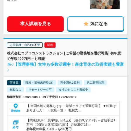
求人詳細を見る
気になる
志望動機・自己PR不要
株式会社コプロコンストラクション | ご希望の勤務地を選択可能│初年度
で年収400万円～も可能
※○【管理事務】女性も多数活躍中！産休育休の取得実績も豊富
♪
正社員
職種・業種未経験OK
完全週休2日制
第二新卒歓迎
転勤なし
リモートワーク可
女性のおしごと掲載中
情報更新日：2026/08/07 終了予定日：2026/09/10
【 全国各地で募集します！希望エリアで通勤可能 】 ▼転勤は
ありません！ 〈 支店一覧 〉 札幌支…
勤務地
【関東(東京/千葉/神奈川/埼玉)】 月給29万1230円＋皆勤手当1
万円 【関西(大阪/京都/兵庫)】 月給29万13…
給与
初年度の年収：
300～1,200万円