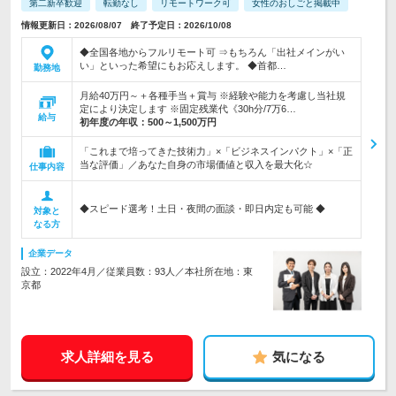
第二新卒歓迎
転勤なし
リモートワーク可
女性のおしごと掲載中
情報更新日：2026/08/07 終了予定日：2026/10/08
◆全国各地からフルリモート可 ⇒もちろん「出社メインがい
い」といった希望にもお応えします。 ◆首都…
勤務地
月給40万円～＋各種手当＋賞与 ※経験や能力を考慮し当社規
定により決定します ※固定残業代《30h分/7万6…
給与
初年度の年収：
500～1,500万円
「これまで培ってきた技術力」×「ビジネスインパクト」×「正
当な評価」／あなた自身の市場価値と収入を最大化☆
仕事内容
◆スピード選考！土日・夜間の面談・即日内定も可能 ◆
対象と
なる方
企業データ
設立：2022年4月／従業員数：93人／本社所在地：東
京都
求人詳細を見る
気になる