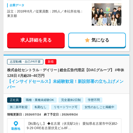
企業データ
設立：2018年8月／従業員数：285人／本社所在地：
東京都
求人詳細を見る
気になる
志望動機・自己PR不要
株式会社セントラル・デイリー | 総合広告代理店【DACグループ】 #年休
128日 #月給28~40万円
【インサイドセールス】未経験歓迎！新設部署の立ち上げメン
バー
正社員
職種・業種未経験OK
完全週休2日制
学歴不問
第二新卒歓迎
転勤なし
リモートワーク可
女性のおしごと掲載中
情報更新日：2026/07/24 終了予定日：2026/09/24
【転勤なし】 ◆名古屋（伏見駅1分） 愛知県名古屋市中区錦2-
9-29 ORE名古屋伏見ビル8F…
勤務地