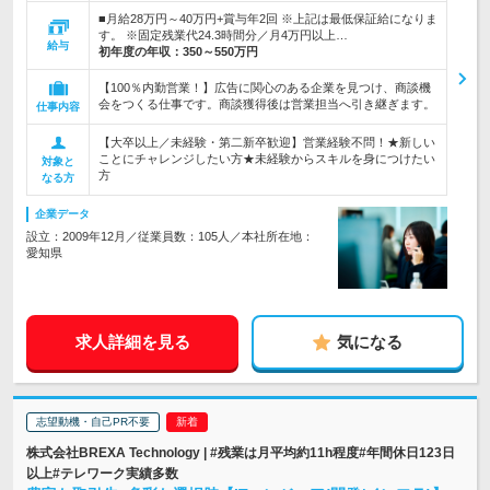
■月給28万円～40万円+賞与年2回 ※上記は最低保証給になりま
す。 ※固定残業代24.3時間分／月4万円以上…
給与
初年度の年収：
350～550万円
【100％内勤営業！】広告に関心のある企業を見つけ、商談機
会をつくる仕事です。商談獲得後は営業担当へ引き継ぎます。
仕事内容
【大卒以上／未経験・第二新卒歓迎】営業経験不問！★新しい
ことにチャレンジしたい方★未経験からスキルを身につけたい
対象と
方
なる方
企業データ
設立：2009年12月／従業員数：105人／本社所在地：
愛知県
求人詳細を見る
気になる
志望動機・自己PR不要
株式会社BREXA Technology | #残業は月平均約11h程度#年間休日123日
以上#テレワーク実績多数