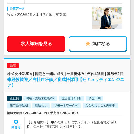
企業データ
設立：2023年9月／本社所在地：東京都
求人詳細を見る
気になる
株式会社GURA | 同期と一緒に成長 | 土日祝休み | 年休125日 | 賞与年2回
未経験歓迎／自社IT研修／育成枠採用【セキュリティエンジニ
ア】
正社員
職種・業種未経験OK
完全週休2日制
学歴不問
第二新卒歓迎
転勤なし
リモートワーク可
女性のおしごと掲載中
情報更新日：2026/08/04 終了予定日：2026/10/05
【研修期間中】 ◆本社もしくはオンライン（全国各地からO
K） ◇本社／東京都中央区銀座3-4-1…
勤務地