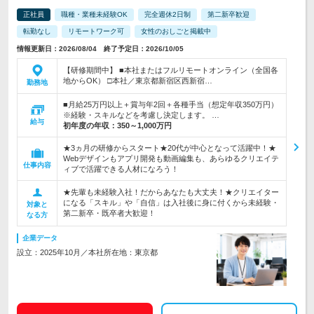
正社員
職種・業種未経験OK
完全週休2日制
第二新卒歓迎
転勤なし
リモートワーク可
女性のおしごと掲載中
情報更新日：2026/08/04 終了予定日：2026/10/05
【研修期間中】 ■本社またはフルリモートオンライン（全国各
地からOK） □本社／東京都新宿区西新宿…
勤務地
■月給25万円以上＋賞与年2回＋各種手当（想定年収350万円）
※経験・スキルなどを考慮し決定します。 …
給与
初年度の年収：
350～1,000万円
★3ヵ月の研修からスタート★20代が中心となって活躍中！★
Webデザインもアプリ開発も動画編集も、あらゆるクリエイテ
仕事内容
ィブで活躍できる人材になろう！
★先輩も未経験入社！だからあなたも大丈夫！★クリエイター
になる「スキル」や「自信」は入社後に身に付くから未経験・
対象と
第二新卒・既卒者大歓迎！
なる方
企業データ
設立：2025年10月／本社所在地：東京都