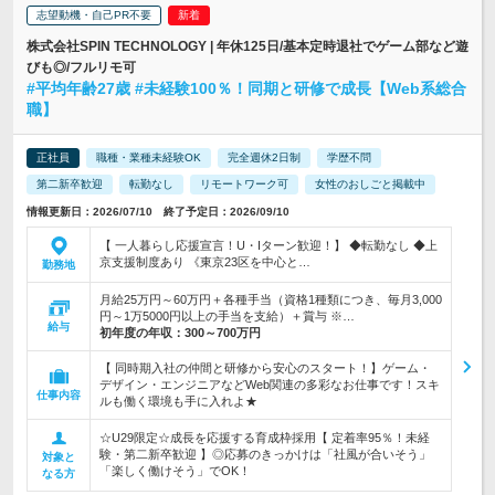
志望動機・自己PR不要
株式会社SPIN TECHNOLOGY | 年休125日/基本定時退社でゲーム部など遊
びも◎/フルリモ可
#平均年齢27歳 #未経験100％！同期と研修で成長【Web系総合
職】
正社員
職種・業種未経験OK
完全週休2日制
学歴不問
第二新卒歓迎
転勤なし
リモートワーク可
女性のおしごと掲載中
情報更新日：2026/07/10 終了予定日：2026/09/10
【 一人暮らし応援宣言！U・Iターン歓迎！】 ◆転勤なし ◆上
京支援制度あり 《東京23区を中心と…
勤務地
月給25万円～60万円＋各種手当（資格1種類につき、毎月3,000
円～1万5000円以上の手当を支給）＋賞与 ※…
給与
初年度の年収：
300～700万円
【 同時期入社の仲間と研修から安心のスタート！】ゲーム・
デザイン・エンジニアなどWeb関連の多彩なお仕事です！スキ
仕事内容
ルも働く環境も手に入れよ★
☆U29限定☆成長を応援する育成枠採用【 定着率95％！未経
験・第二新卒歓迎 】◎応募のきっかけは「社風が合いそう」
対象と
「楽しく働けそう」でOK！
なる方