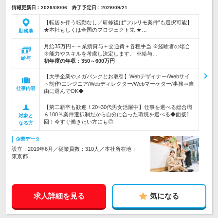
情報更新日：2026/08/06 終了予定日：2026/09/21
【転居を伴う転勤なし／研修後は”フルリモ案件”も選択可能】
★本社もしくは全国のプロジェクト先 ★…
勤務地
月給35万円～＋業績賞与＋交通費＋各種手当 ※経験者の場合
※能力やスキルを考慮し決定します。 ※給与…
給与
初年度の年収：
350～600万円
【大手企業やメガバンクとお取引】Webデザイナー/Webサイ
ト制作/エンジニア/Webディレクター/Webマーケター/事務⇒自
仕事内容
由に選んでOK◆
【第二新卒も歓迎！20~30代男女活躍中】仕事を選べる総合職
＆100％案件選択制だから自分に合った環境を選べる◆面接1
対象と
回！今すぐ働きたい方にも◎
なる方
企業データ
設立：2019年6月／従業員数：310人／本社所在地：
東京都
求人詳細を見る
気になる