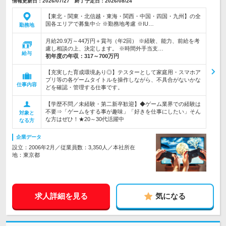
情報更新日：2026/07/27 終了予定日：2026/08/24
【東北・関東・北信越・東海・関西・中国・四国・九州】の全
国各エリアで募集中☆ ※勤務地考慮 ※IU…
勤務地
月給20.9万～44万円＋賞与（年2回） ※経験、能力、前給を考
慮し相談の上、決定します。 ※時間外手当支…
給与
初年度の年収：
317～700万円
【充実した育成環境あり◎】テスターとして家庭用・スマホア
プリ等の各ゲームタイトルを操作しながら、不具合がないかな
仕事内容
どを確認・管理する仕事です。
【学歴不問／未経験・第二新卒歓迎】◆ゲーム業界での経験は
不要⇒「ゲームをする事が趣味」「好きを仕事にしたい」そん
対象と
な方はぜひ！★20～30代活躍中
なる方
企業データ
設立：2006年2月／従業員数：3,350人／本社所在
地：東京都
求人詳細を見る
気になる