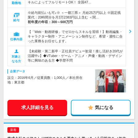
キルによってフルリモートOK！ 全国47…
勤務地
※給与前払いも可♪※ ＜一都三県＞ 月給25万円以上 ※固定残
業代：20時間分を月3万2383円以上含む ＜関…
給与
初年度の年収：
300～600万円
【「Web・動画研修」でゼロからスキルを習得！】動画編集・
キャラクター制作・アニメーション制作など、希望・適性に合
仕事内容
った業務をお任せします。
【未経験・第二新卒・正社員デビュー歓迎！推し活好き20代が
活躍中♪】◆VTuber・ゲーム・アニメ・声優・動画・デザイン
対象と
等に興味のある方 ◆学歴不問
なる方
企業データ
設立：2016年6月／従業員数：1,000人／本社所在
地：東京都
求人詳細を見る
気になる