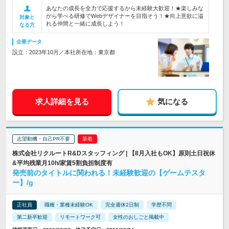
あなたの成長を全力で応援するから未経験大歓迎！★楽しみな
がら学べる研修でWebデザイナーを目指そう！★向上意欲に溢
対象と
れる仲間と一緒に成長しよう！
なる方
企業データ
設立：2023年10月／本社所在地：東京都
求人詳細を見る
気になる
志望動機・自己PR不要
株式会社リクルートR&Dスタッフィング | 【8月入社もOK】原則土日祝休
&平均残業月10h/家賃5割負担制度有
発売前のタイトルに関われる！未経験歓迎の【ゲームテスタ
ー】/g
正社員
職種・業種未経験OK
完全週休2日制
学歴不問
第二新卒歓迎
リモートワーク可
女性のおしごと掲載中