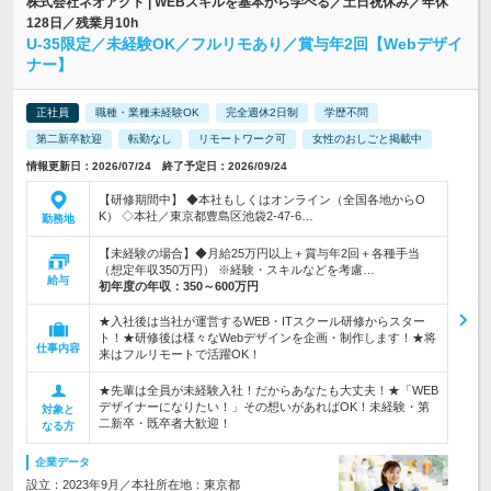
株式会社ネオアクト | WEBスキルを基本から学べる／土日祝休み／年休
128日／残業月10h
U-35限定／未経験OK／フルリモあり／賞与年2回【Webデザイ
ナー】
正社員
職種・業種未経験OK
完全週休2日制
学歴不問
第二新卒歓迎
転勤なし
リモートワーク可
女性のおしごと掲載中
情報更新日：2026/07/24 終了予定日：2026/09/24
【研修期間中】 ◆本社もしくはオンライン（全国各地からO
K） ◇本社／東京都豊島区池袋2-47-6…
勤務地
【未経験の場合】◆月給25万円以上＋賞与年2回＋各種手当
（想定年収350万円） ※経験・スキルなどを考慮…
給与
初年度の年収：
350～600万円
★入社後は当社が運営するWEB・ITスクール研修からスター
ト！★研修後は様々なWebデザインを企画・制作します！★将
仕事内容
来はフルリモートで活躍OK！
★先輩は全員が未経験入社！だからあなたも大丈夫！★「WEB
デザイナーになりたい！」その想いがあればOK！未経験・第
対象と
二新卒・既卒者大歓迎！
なる方
企業データ
設立：2023年9月／本社所在地：東京都