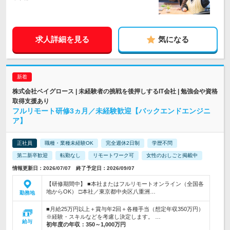
求人詳細を見る
気になる
株式会社ベイグロース | 未経験者の挑戦を後押しするIT会社 | 勉強会や資格
取得支援あり
フルリモート研修3ヵ月／未経験歓迎【バックエンドエンジニ
ア】
正社員
職種・業種未経験OK
完全週休2日制
学歴不問
第二新卒歓迎
転勤なし
リモートワーク可
女性のおしごと掲載中
情報更新日：2026/07/07 終了予定日：2026/09/07
【研修期間中】 ■本社またはフルリモートオンライン（全国各
地からOK） □本社／東京都中央区八重洲…
勤務地
■月給25万円以上＋賞与年2回＋各種手当（想定年収350万円）
※経験・スキルなどを考慮し決定します。 …
給与
初年度の年収：
350～1,000万円