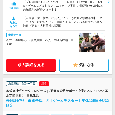
【プロ講師による9ヶ月のリモート研修あり】Web・動画・SN
S・ゲームなど多彩なクリエイティブ案件に挑戦可能★9割以上
仕事内容
の先輩が未経験スタート！
【未経験・第二新卒・社会人デビューも歓迎／学歴不問】「ク
リエイターになりたい」「興味がある」という理由での応募も
対象と
歓迎《意欲・人柄重視の採用》
なる方
企業データ
設立：2018年7月／従業員数：25人／本社所在地：東
京都
求人詳細を見る
気になる
志望動機・自己PR不要
株式会社悟空テクノロジーズ | #研修＆資格サポート充実#フルリモOK#基
本定時退社#土日祝休み
未経験97%！育成枠採用の【ゲームテスター】年休125日★U32
限定