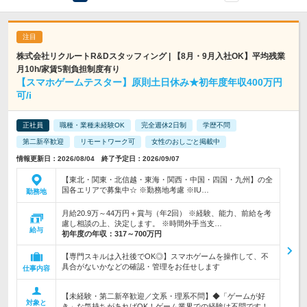
株式会社リクルートR&Dスタッフィング | 【8月・9月入社OK】平均残業
月10h/家賃5割負担制度有り
【スマホゲームテスター】原則土日休み★初年度年収400万円
可/i
正社員
職種・業種未経験OK
完全週休2日制
学歴不問
第二新卒歓迎
リモートワーク可
女性のおしごと掲載中
情報更新日：2026/08/04 終了予定日：2026/09/07
【東北・関東・北信越・東海・関西・中国・四国・九州】の全
国各エリアで募集中☆ ※勤務地考慮 ※IU…
勤務地
月給20.9万～44万円＋賞与（年2回） ※経験、能力、前給を考
慮し相談の上、決定します。 ※時間外手当支…
給与
初年度の年収：
317～700万円
【専門スキルは入社後でOK◎】スマホゲームを操作して、不
具合がないかなどの確認・管理をお任せします
仕事内容
【未経験・第二新卒歓迎／文系・理系不問】◆「ゲームが好
対象と
き」な気持ちがあればOK！ゲーム業界での経験は不問です！