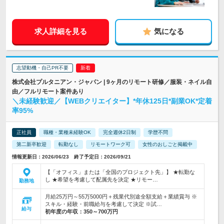
求人詳細を見る
気になる
志望動機・自己PR不要
株式会社プルタニアン・ジャパン | 9ヶ月のリモート研修／服装・ネイル自
由／フルリモート案件あり
＼未経験歓迎／【WEBクリエイター】*年休125日*副業OK*定着
率95%
正社員
職種・業種未経験OK
完全週休2日制
学歴不問
第二新卒歓迎
転勤なし
リモートワーク可
女性のおしごと掲載中
情報更新日：2026/06/23 終了予定日：2026/09/21
【「オフィス」または「全国のプロジェクト先」】 ★転勤な
し ★希望を考慮して配属先を決定 ★リモー…
勤務地
月給25万円～55万5000円＋残業代別途全額支給＋業績賞与 ※
スキル・経験・前職給与を考慮して決定 ※試…
給与
初年度の年収：
350～700万円