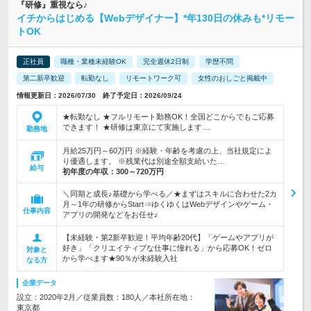
『研修』重視なら♪
イチからはじめる【Webデザイナー】*年130日の休みも*リモー
トOK
正社員
職種・業種未経験OK
完全週休2日制
学歴不問
第二新卒歓迎
転勤なし
リモートワーク可
女性のおしごと掲載中
情報更新日：2026/07/30 終了予定日：2026/09/24
★転勤なし ★フルリモート勤務OK！全国どこからでもご応募
できます！ ★研修は東京にて実施します…
勤務地
月給25万円～60万円 ※経験・年齢を考慮の上、当社規定によ
り優遇します。 ※残業代は別途全額支給いた…
給与
初年度の年収：
300～720万円
＼同期と成長♪基礎から学べる／★まずはスキルに合わせた2カ
月～1年の研修からStart⇒ゆくゆくはWebデザインやゲーム・
仕事内容
アプリの開発などをお任せ♪
【未経験・第2新卒歓迎！平均年齢20代】「ゲームやアプリが
好き」「クリエイティブな仕事に憧れる」から応募OK！ゼロ
対象と
から学べます★90％が未経験入社
なる方
企業データ
設立：2020年2月／従業員数：180人／本社所在地：
東京都