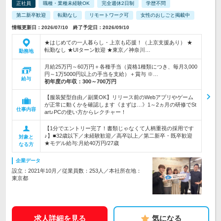
正社員
職種・業種未経験OK
完全週休2日制
学歴不問
第二新卒歓迎
転勤なし
リモートワーク可
女性のおしごと掲載中
情報更新日：2026/07/10 終了予定日：2026/09/10
★はじめての一人暮らし・上京も応援！（上京支援あり） ★
転勤なし ★UIターン歓迎 ★東京／神奈川…
勤務地
月給25万円～60万円＋各種手当（資格1種類につき、毎月3,000
円～1万5000円以上の手当を支給）＋賞与 ※…
給与
初年度の年収：
300～700万円
【服装髪型自由／副業OK】リリース前のWebアプリやゲーム
が正常に動くかを確認します《まずは…》1～2ヵ月の研修でSt
仕事内容
art♪PCの使い方からレクチャー！
【1分でエントリー完了！書類じゃなくて人柄重視の採用です
♪】■32歳以下／未経験歓迎／高卒以上／第二新卒・既卒歓迎
対象と
★モデル給与:月給40万円/27歳
なる方
企業データ
設立：2021年10月／従業員数：253人／本社所在地：
東京都
求人詳細を見る
気になる