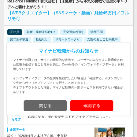
Re.Force Holdings 株式会社 | 【未経験】から本気の挑戦で理想のキャリ
アへと駆け上がろう！！
【WEBクリエイター】（SNSマーケ・動画）月給45万円／フル
リモ可
正社員
職種・業種未経験OK
完全週休2日制
学歴不問
第二新卒歓迎
転勤なし
リモートワーク可
女性のおしごと掲載中
情報更新日：2026/07/03 終了予定日：2026/08/20
マイナビ転職からのお知らせ
☆東京本社 東京都港区虎ノ門4-3-1 城山トラストタワー27階
マイナビ転職では、サイトの継続的な改善や、ユーザーのみなさまに最適化され
☆渋谷支社 東京都渋谷区渋谷2-…
勤務地
た広告を配信すること等を目的に、Cookie等の「インフォマティブデータ」を利
用しています。
月給45万円～＋事業部別インセンティブ ※経験・スキルを考
慮の上、決定します。 ※研修期間6カ月 【研…
インフォマティブデータの提供を無効にしたい場合は「確認する」ボタンのリン
給与
初年度の年収：
400～1,000万円
ク先から停止（オプトアウト）を行うことができます。
※オプトアウトをした場合、マイナビ転職の一部サービスを利用できない場合が
つい見ちゃう動画や広告。購買意欲の湧くサイト。【全部クリ
あります。
エイターがつくってます！】｜人の心を“戦略とアイデア”で動
仕事内容
かす、WEBクリエイターへ!!
閉じる
確認する
【未経験歓迎】★100％未経験のteam発足★ まっさらな発想が
対象と
武器になる。誰かを夢中にする アイデアを形にしよう。
なる方
企業データ
設立：2026年4月／本社所在地：東京都