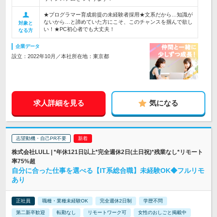
★プログラマー育成前提の未経験者採用★文系だから…知識が
ないから…と諦めていた方にこそ、このチャンスを掴んで欲し
対象と
い！★PC初心者でも大丈夫！
なる方
企業データ
設立：2022年10月／本社所在地：東京都
求人詳細を見る
気になる
志望動機・自己PR不要
株式会社LULL | *年休121日以上*完全週休2日(土日祝)*残業なし*リモート
率75%超
自分に合った仕事を選べる【IT系総合職】未経験OK◆フルリモ
あり
正社員
職種・業種未経験OK
完全週休2日制
学歴不問
第二新卒歓迎
転勤なし
リモートワーク可
女性のおしごと掲載中