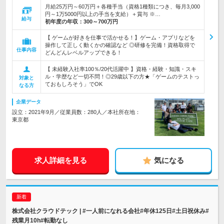
月給25万円～60万円＋各種手当（資格1種類につき、毎月3,000
円～1万5000円以上の手当を支給）＋賞与 ※…
給与
初年度の年収：
300～700万円
【 ゲームが好きを仕事で活かせる！】ゲーム・アプリなどを
操作して正しく動くかの確認など ◎研修を完備！資格取得で
仕事内容
どんどんレベルアップできる！
【 未経験入社率100％/20代活躍中 】資格・経験・知識・スキ
ル・学歴など一切不問！◎29歳以下の方★「ゲームのテストっ
対象と
ておもしろそう」でOK
なる方
企業データ
設立：2021年9月／従業員数：280人／本社所在地：
東京都
求人詳細を見る
気になる
株式会社クラウドテック | #一人前になれる会社#年休125日#土日祝休み#
残業月10h#転勤なし