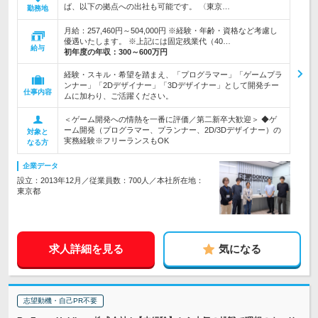
ば、以下の拠点への出社も可能です。 〈東京…
勤務地
月給：257,460円～504,000円 ※経験・年齢・資格など考慮し
優遇いたします。 ※上記には固定残業代（40…
給与
初年度の年収：
300～600万円
経験・スキル・希望を踏まえ、「プログラマー」「ゲームプラ
ンナー」「2Dデザイナー」「3Dデザイナー」として開発チー
仕事内容
ムに加わり、ご活躍ください。
＜ゲーム開発への情熱を一番に評価／第二新卒大歓迎＞ ◆ゲ
ーム開発（プログラマー、プランナー、2D/3Dデザイナー）の
対象と
実務経験※フリーランスもOK
なる方
企業データ
設立：2013年12月／従業員数：700人／本社所在地：
東京都
求人詳細を見る
気になる
志望動機・自己PR不要