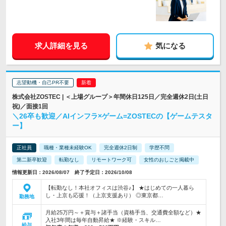
求人詳細を見る
気になる
志望動機・自己PR不要
株式会社ZOSTEC | ＜上場グループ＞年間休日125日／完全週休2日(土日
祝)／面接1回
＼26卒も歓迎／AIインフラ×ゲーム=ZOSTECの【ゲームテスタ
ー】
正社員
職種・業種未経験OK
完全週休2日制
学歴不問
第二新卒歓迎
転勤なし
リモートワーク可
女性のおしごと掲載中
情報更新日：2026/08/07 終了予定日：2026/10/08
【転勤なし！本社オフィスは渋谷♪】 ★はじめての一人暮ら
し・上京も応援！（上京支援あり） ◎東京都…
勤務地
月給25万円～＋賞与＋諸手当（資格手当、交通費全額など）★
入社3年間は毎年自動昇給★ ※経験・スキル…
給与