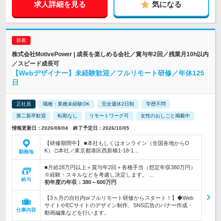
求人詳細を見る
気になる
株式会社MotivePower | 成長を楽しめる会社／賞与年2回／残業月10h以内
／スピード成長可
【Webデザイナー】未経験歓迎／フルリモート研修／年休125
日
正社員
職種・業種未経験OK
完全週休2日制
学歴不問
第二新卒歓迎
転勤なし
リモートワーク可
女性のおしごと掲載中
情報更新日：2026/08/04 終了予定日：2026/10/05
【研修期間中】 ■本社もしくはオンライン（全国各地からO
K） □本社／東京都港区西新橋1-18-1…
勤務地
■月給28万円以上＋賞与年2回＋各種手当（想定年収380万円）
※経験・スキルなどを考慮し決定します。 …
給与
初年度の年収：
380～600万円
【3ヵ月の自社内orフルリモート研修からスタート！】◆Web
サイトやECサイトのデザイン制作、SNS広告のバナー作成・
仕事内容
動画編集などを行います。