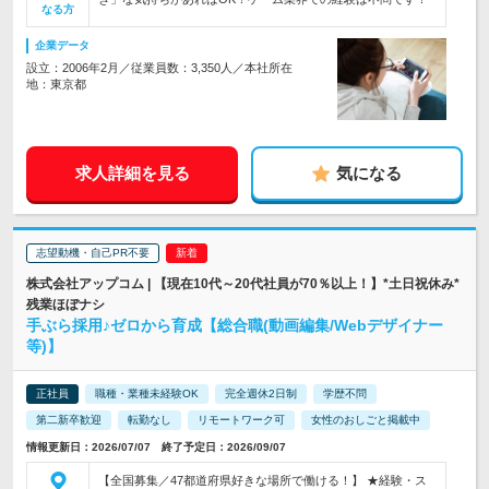
なる方
企業データ
設立：2006年2月／従業員数：3,350人／本社所在
地：東京都
求人詳細を見る
気になる
志望動機・自己PR不要
株式会社アップコム | 【現在10代～20代社員が70％以上！】*土日祝休み*
残業ほぼナシ
手ぶら採用♪ゼロから育成【総合職(動画編集/Webデザイナー
等)】
正社員
職種・業種未経験OK
完全週休2日制
学歴不問
第二新卒歓迎
転勤なし
リモートワーク可
女性のおしごと掲載中
情報更新日：2026/07/07 終了予定日：2026/09/07
【全国募集／47都道府県好きな場所で働ける！】 ★経験・ス