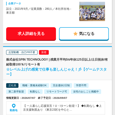
企業データ
設立：2021年9月／従業員数：280人／本社所在地：
東京都
求人詳細を見る
気になる
志望動機・自己PR不要
株式会社SPIN TECHNOLOGY | 残業月平均5h/年休125日以上/土日祝休/有
給取得100％/リモート有
☆レベル上げの感覚で仕事も楽しんじゃえ！彡【ゲームテスタ
ー】
正社員
職種・業種未経験OK
完全週休2日制
学歴不問
第二新卒歓迎
転勤なし
リモートワーク可
女性のおしごと掲載中
情報更新日：2026/07/07 終了予定日：2026/09/07
【 一人暮らし応援宣言！U・Iターン歓迎！】 ◆転勤なし ◆上
京支援制度あり 《東京23区を中心と…
勤務地