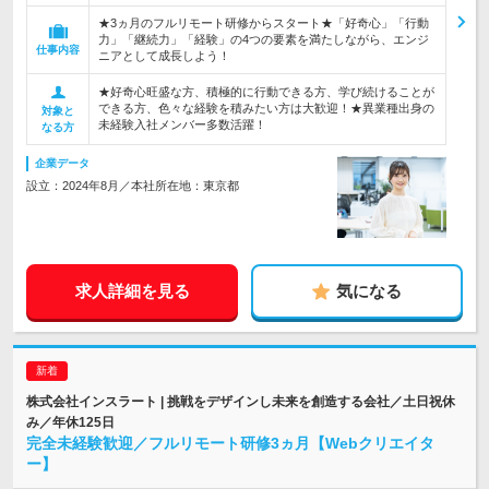
★3ヵ月のフルリモート研修からスタート★「好奇心」「行動
力」「継続力」「経験」の4つの要素を満たしながら、エンジ
仕事内容
ニアとして成長しよう！
★好奇心旺盛な方、積極的に行動できる方、学び続けることが
できる方、色々な経験を積みたい方は大歓迎！★異業種出身の
対象と
未経験入社メンバー多数活躍！
なる方
企業データ
設立：2024年8月／本社所在地：東京都
求人詳細を見る
気になる
株式会社インスラート | 挑戦をデザインし未来を創造する会社／土日祝休
み／年休125日
完全未経験歓迎／フルリモート研修3ヵ月【Webクリエイタ
ー】