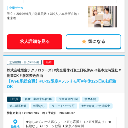
企業データ
設立：2019年6月／従業員数：310人／本社所在地：
東京都
求人詳細を見る
気になる
志望動機・自己PR不要
株式会社悟空テクノロジーズ | #完全週休2日(土日祝休み) #基本定時退社 #
副業OK＃服装髪色自由
【Web系総合職】#U-32限定#フルリモ可#年休125日#未経験
OK
正社員
職種・業種未経験OK
完全週休2日制
学歴不問
第二新卒歓迎
転勤なし
リモートワーク可
女性のおしごと掲載中
情報更新日：2026/07/07 終了予定日：2026/09/07
★はじめての一人暮らし・上京も応援！（上京支援あり） ★
転勤なし ★UIターン歓迎 ★東京／神奈川…
勤務地