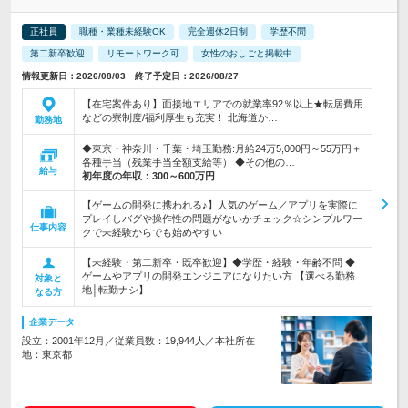
正社員
職種・業種未経験OK
完全週休2日制
学歴不問
第二新卒歓迎
リモートワーク可
女性のおしごと掲載中
情報更新日：2026/08/03 終了予定日：2026/08/27
【在宅案件あり】面接地エリアでの就業率92％以上★転居費用
などの寮制度/福利厚生も充実！ 北海道か…
勤務地
◆東京・神奈川・千葉・埼玉勤務:月給24万5,000円～55万円＋
各種手当（残業手当全額支給等） ◆その他の…
給与
初年度の年収：
300～600万円
【ゲームの開発に携われる♪】人気のゲーム／アプリを実際に
プレイしバグや操作性の問題がないかチェック☆シンプルワー
仕事内容
クで未経験からでも始めやすい
【未経験・第二新卒・既卒歓迎】◆学歴・経験・年齢不問 ◆
ゲームやアプリの開発エンジニアになりたい方 【選べる勤務
対象と
地│転勤ナシ】
なる方
企業データ
設立：2001年12月／従業員数：19,944人／本社所在
地：東京都