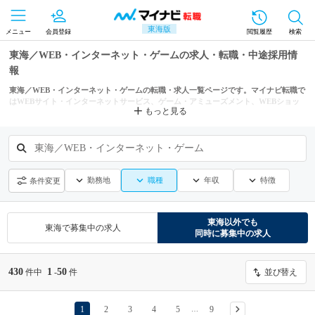
東海版
メニュー
会員登録
閲覧履歴
検索
東海／WEB・インターネット・ゲームの求人・転職・中途採用情
報
東海／WEB・インターネット・ゲームの転職・求人一覧ページです。マイナビ転職で
はWEBサイト・インターネットサービス、ゲーム・アミューズメント、WEBショッ
もっと見る
プ・ECサイト運営などからもあなたにぴったりの求人を探せます。
東海／WEB・インターネット・ゲーム
勤務地
職種
年収
特徴
条件変更
東海
以外でも
東海
で募集中の求人
同時に募集中の求人
430
1
50
件中
-
件
並び替え
1
2
3
4
5
9
…