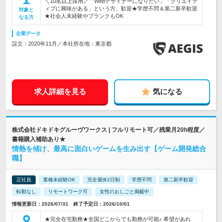
＼10名以上採用／「Webデザイナーになりたい」「クリエイテ
ィブに興味がある」という方、歓迎★学歴不問＆第二新卒歓迎
対象と
★社会人未経験やブランクもOK
なる方
企業データ
設立：2020年11月／本社所在地：東京都
求人詳細を見る
気になる
株式会社ドキドキグルーヴワークス | フルリモート可／残業月20h程度／
書籍購入補助あり★
情熱を傾け、最高に面白いゲームを生み出す【ゲーム開発総合
職】
正社員
業種未経験OK
完全週休2日制
学歴不問
第二新卒歓迎
転勤なし
リモートワーク可
女性のおしごと掲載中
情報更新日：2026/07/31 終了予定日：2026/10/01
★完全在宅勤務★全国どこからでも勤務が可能♪ 希望があれ