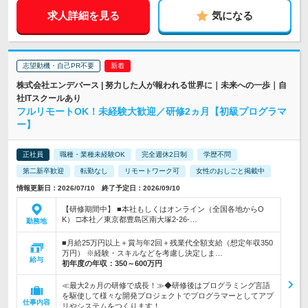
求人詳細を見る
気になる
志望動機・自己PR不要
株式会社エンデバース | 努力した人が報われる世界に｜未来への一歩｜自
社ITスクールあり
フルリモートOK！未経験大歓迎／研修2ヵ月【初級プログラマ
ー】
正社員
職種・業種未経験OK
完全週休2日制
学歴不問
第二新卒歓迎
転勤なし
リモートワーク可
女性のおしごと掲載中
情報更新日：2026/07/10 終了予定日：2026/09/10
【研修期間中】 ■本社もしくはオンライン（全国各地からO
K） □本社／東京都豊島区南大塚2-26-…
勤務地
■月給25万円以上＋賞与年2回＋残業代全額支給（想定年収350
万円） ※経験・スキルなどを考慮し決定しま…
給与
初年度の年収：
350～600万円
≪最大2ヵ月の研修で成長！≫◆研修後はプログラミング言語
を駆使して様々な開発プロジェクトでプログラマーとしてアプ
仕事内容
リやシステムをつくります！