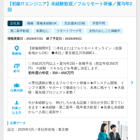
【初級ITエンジニア】未経験歓迎／フルリモート研修／賞与年2
回
正社員
職種・業種未経験OK
完全週休2日制
学歴不問
第二新卒歓迎
転勤なし
リモートワーク可
女性のおしごと掲載中
情報更新日：2026/07/21 終了予定日：2026/09/21
【研修期間中】 ◇本社またはフルリモートオンライン（全国
各地からOK） ◆本社／東京都立川市錦町1…
勤務地
◇月給25万円以上＋賞与年2回＋各種手当（想定年収350万
円） ※経験・スキルなどを考慮し決定します。 …
給与
初年度の年収：
350～650万円
≪専任講師が教えるフルリモート研修≫★ITシステム開発、イ
ンフラ運用・サポートで価値をつくり、未来に残そう！★大規
仕事内容
模・最先端プロジェクト多数！
今が未経験なら、伸びしろがある証拠！当社が大切に育ててい
きます！★未経験・第二新卒・既卒者大歓迎！★先輩も未経験
対象と
から一人前に成長中！
なる方
企業データ
設立：2025年3月／本社所在地：東京都