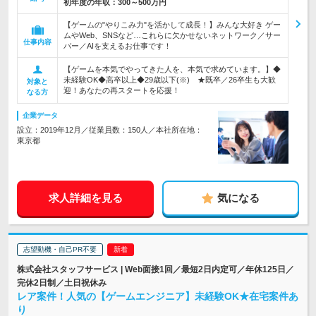
初年度の年収：
300～500万円
【ゲームの"やりこみ力"を活かして成長！】みんな大好き ゲー
ムやWeb、SNSなど…これらに欠かせないネットワーク／サー
仕事内容
バー／AIを支えるお仕事です！
【ゲームを本気でやってきた人を、本気で求めています。】◆
未経験OK◆高卒以上◆29歳以下(※) ★既卒／26卒生も大歓
対象と
迎！あなたの再スタートを応援！
なる方
企業データ
設立：2019年12月／従業員数：150人／本社所在地：
東京都
求人詳細を見る
気になる
志望動機・自己PR不要
株式会社スタッフサービス | Web面接1回／最短2日内定可／年休125日／
完休2日制／土日祝休み
レア案件！人気の【ゲームエンジニア】未経験OK★在宅案件あ
り