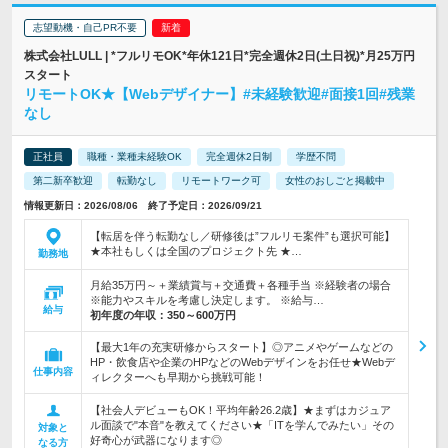
志望動機・自己PR不要
株式会社LULL | *フルリモOK*年休121日*完全週休2日(土日祝)*月25万円
スタート
リモートOK★【Webデザイナー】#未経験歓迎#面接1回#残業
なし
正社員
職種・業種未経験OK
完全週休2日制
学歴不問
第二新卒歓迎
転勤なし
リモートワーク可
女性のおしごと掲載中
情報更新日：2026/08/06 終了予定日：2026/09/21
【転居を伴う転勤なし／研修後は”フルリモ案件”も選択可能】
★本社もしくは全国のプロジェクト先 ★…
勤務地
月給35万円～＋業績賞与＋交通費＋各種手当 ※経験者の場合
※能力やスキルを考慮し決定します。 ※給与…
給与
初年度の年収：
350～600万円
【最大1年の充実研修からスタート】◎アニメやゲームなどの
HP・飲食店や企業のHPなどのWebデザインをお任せ★Webデ
仕事内容
ィレクターへも早期から挑戦可能！
【社会人デビューもOK！平均年齢26.2歳】★まずはカジュア
ル面談で"本音"を教えてください★「ITを学んでみたい」その
対象と
好奇心が武器になります◎
なる方