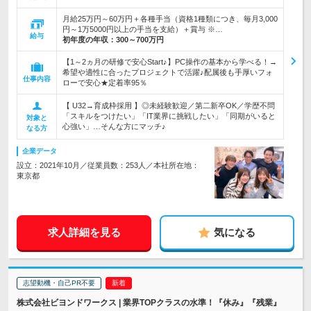
月給25万円～60万円＋各種手当（資格1種類につき、毎月3,000
円～1万5000円以上の手当を支給）＋賞与 ※…
給与
初年度の年収：
300～700万円
【1～2ヵ月の研修で安心Start♪】PC操作の基本から学べる！→
希望や適性に合ったプロジェクトで活躍♪配属後も手厚いフォ
仕事内容
ローで安心★定着率95％
【 U32→育成枠採用 】◎未経験歓迎／第二新卒OK／学歴不問
「スキルをつけたい」「IT業界に挑戦したい」「同期がいると
対象と
心強い」…そんな方にマッチ♪
なる方
企業データ
設立：2021年10月／従業員数：253人／本社所在地：
東京都
求人詳細を見る
気になる
志望動機・自己PR不要
株式会社ビヨンドワークス | 業界TOPクラスの水準！『休み』『残業』