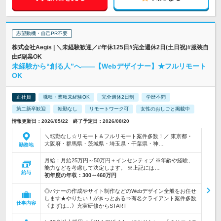
志望動機・自己PR不要
株式会社Aegis | ＼未経験歓迎／#年休125日#完全週休2日(土日祝)#服装自
由#副業OK
未経験から“創る人”へ――【Webデザイナー】★フルリモート
OK
正社員
職種・業種未経験OK
完全週休2日制
学歴不問
第二新卒歓迎
転勤なし
リモートワーク可
女性のおしごと掲載中
情報更新日：2026/05/22 終了予定日：2026/08/20
＼転勤なし☆リモート＆フルリモート案件多数！／ 東京都・
大阪府・群馬県・茨城県・埼玉県・千葉県・神…
勤務地
月給：月給25万円～50万円＋インセンティブ ※年齢や経験、
能力などを考慮して決定します。 ※上記には…
給与
初年度の年収：
300～460万円
◎バナーの作成やサイト制作などのWebデザイン全般をお任せ
します★やりたい！がきっとある⇒有名クライアント案件多数
仕事内容
《まずは…》充実研修からSTART