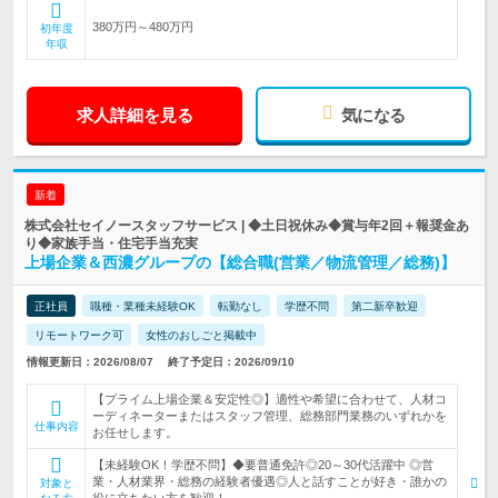
380万円～480万円
初年度
年収
求人詳細を見る
気になる
新着
株式会社セイノースタッフサービス | ◆土日祝休み◆賞与年2回＋報奨金あ
り◆家族手当・住宅手当充実
上場企業＆西濃グループの【総合職(営業／物流管理／総務)】
正社員
職種・業種未経験OK
転勤なし
学歴不問
第二新卒歓迎
リモートワーク可
女性のおしごと掲載中
情報更新日：2026/08/07
終了予定日：2026/09/10
【プライム上場企業＆安定性◎】適性や希望に合わせて、人材コ
ーディネーターまたはスタッフ管理、総務部門業務のいずれかを
仕事内容
お任せします。
【未経験OK！学歴不問】◆要普通免許◎20～30代活躍中 ◎営
業・人材業界・総務の経験者優遇◎人と話すことが好き・誰かの
対象と
役に立ちたい方を歓迎！