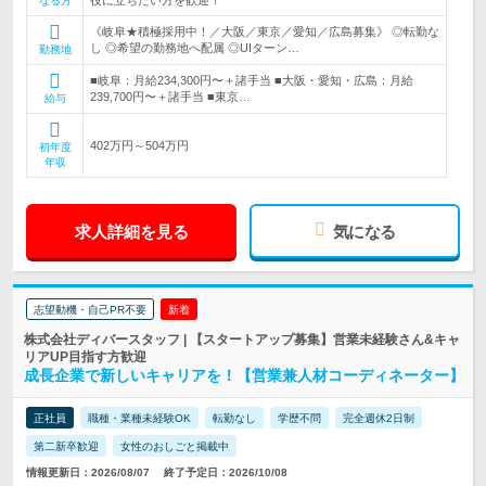
なる方
《岐阜★積極採用中！／大阪／東京／愛知／広島募集》 ◎転勤な
し ◎希望の勤務地へ配属 ◎UIターン…
勤務地
■岐阜：月給234,300円〜＋諸手当 ■大阪・愛知・広島：月給
239,700円〜＋諸手当 ■東京…
給与
402万円～504万円
初年度
年収
求人詳細を見る
気になる
志望動機・自己PR不要
新着
株式会社ディバースタッフ | 【スタートアップ募集】営業未経験さん&キャ
リアUP目指す方歓迎
成長企業で新しいキャリアを！【営業兼人材コーディネーター】
正社員
職種・業種未経験OK
転勤なし
学歴不問
完全週休2日制
第二新卒歓迎
女性のおしごと掲載中
情報更新日：2026/08/07
終了予定日：2026/10/08