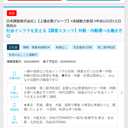
新着
日本調査株式会社 | 【上場企業グループ】#未経験大歓迎 #年休122日#土日
祝休み
社会インフラを支える【調査スタッフ】外勤・内勤選べる働き方
◎
正社員
職種・業種未経験OK
転勤なし
完全週休2日制
第二新卒歓迎
女性のおしごと掲載中
情報更新日：2026/08/05
終了予定日：2026/09/10
＜橋や道路など社会インフラの点検・調査を行うお仕事＞外勤・
内勤の割合は希望を考慮。◆男女・年齢・社歴は関係なく、みん
仕事内容
なが活躍中の職場です◎
【未経験・第二新卒歓迎】 必要なのは普通免許だけ！外勤・内勤
を選べる働き方で20代・30代活躍中。知識ゼロから“社会インフ
対象と
ラを支える仕事”に挑戦
なる方
★東京、宮城、愛知、大阪、福岡で募集 ※希望を考慮のうえ、配
属いたします。 ※原則、転居を伴う転勤…
勤務地
東京・大阪支店：月給27万5000円〜+賞与+各種手当 東北・名古
屋・九州支店：月給26万5000…
給与