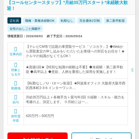
【コールセンタースタッフ】*月給35万円スタート*未経験大歓
迎！
正社員
職種・業種未経験OK
転勤なし
完全週休2日制
第二新卒歓迎
女性のおしごと掲載中
情報更新日：2026/08/03
終了予定日：2026/09/24
【テレビCM等で話題の車買取サービス「ソコカラ」】◆Webか
ら買取査定の申し込みをいただいたお客様への対応をお任せ！★
仕事内容
クルマの知識がなくてもOK！
★面接1回★【特別な知識や経験は不要】◆未経験・第二新卒歓
対象と
迎 ◆高卒以上 ◆意欲、人柄を重視した採用を実施します！
なる方
【転勤なし／U・Iターン歓迎】 ■阿波座オフィス 大阪府大阪市西
区西本町2-3-6 インターワンス…
勤務地
月給35万円以上＋各種手当＋賞与年2回 ※経験・スキル・能力を
考慮の上、決定します。 ※月給には一…
給与
420万円～500万円
初年度
年収