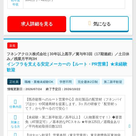
初年度
年収
求人詳細を見る
気になる
新着
フネンアクロス株式会社 | 30年以上黒字／賞与年3回（17期連続）／土日休
み／残業月平均3H
インフラを支える安定メーカーの【ルート・PR営業】★未経験
歓迎
正社員
職種・業種未経験OK
学歴不問
完全週休2日制
第二新卒歓迎
情報更新日：2026/07/24
終了予定日：2026/10/22
【既存顧客へのルート営業中心】自社製品の配管材（フネンパイ
プほか）や関連商材を提案します。3ヶ月の研修で「配管材っ
仕事内容
て？」から学べるので安心！
【未経験・第二新卒歓迎／高卒以上】《人物重視です！》◆要普
免（AT限定可）／基本的なPCスキル ★年休125日／退職金あり
対象と
／平均有給取得日数12日
なる方
【UIターン歓迎】 営業本部（東京営業所） 東京都豊島区東池袋