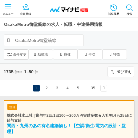
メニュー
会員登録
閲覧履歴
検索
OsakaMetro御堂筋線の求人・転職・中途採用情報
OsakaMetro御堂筋線
勤務地
職種
年収
特徴
条件変更
1735
1
50
並び替え
件中
-
件
1
2
3
4
5
35
…
注目
株式会社水工社 | 賞与年2回/1回100～200万円実績多数★入社初月も25日に
給与支給
関西・九州のあの有名建築物も！【空調/衛生/電気の設計・監
理】