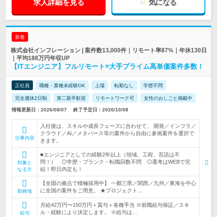
求人詳細を見る
気になる
新着
株式会社インフレーション | 案件数13,000件｜リモート率87%｜年休130日
｜平均188万円年収UP
【ITエンジニア】フルリモート×大手プライム高単価案件多数！
正社員
職種・業種未経験OK
上場
転勤なし
学歴不問
完全週休2日制
第二新卒歓迎
リモートワーク可
女性のおしごと掲載中
情報更新日：2026/08/07
終了予定日：2026/10/08
入社後は、スキルや成長フェーズに合わせて、 開発／インフラ／
クラウド／AI／メタバース等の案件から自由に参画案件を選択で
仕事内容
きます。
■エンジニアとしての経験2年以上（領域、工程、言語は不
問！） ◎学歴・ブランク・転職回数不問 ◎選考はWEBで完
対象と
結！即日内定も！
なる方
【全国の拠点で積極採用中】 一都三県／関西／九州／東海を中心
に全国の案件をご用意。 ★プロジェクト…
勤務地
月給42万円〜150万円＋賞与＋各種手当 ※前職給与保証／スキ
ル・経験により決定します。 ※給与は…
給与