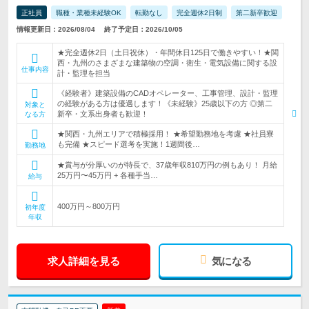
正社員
職種・業種未経験OK
転勤なし
完全週休2日制
第二新卒歓迎
情報更新日：2026/08/04
終了予定日：2026/10/05
★完全週休2日（土日祝休）・年間休日125日で働きやすい！★関
西・九州のさまざまな建築物の空調・衛生・電気設備に関する設
仕事内容
計・監理を担当
《経験者》建築設備のCADオペレーター、工事管理、設計・監理
の経験がある方は優遇します！《未経験》25歳以下の方 ◎第二
対象と
新卒・文系出身者も歓迎！
なる方
★関西・九州エリアで積極採用！ ★希望勤務地を考慮 ★社員寮
も完備 ★スピード選考を実施！1週間後…
勤務地
★賞与が分厚いのが特長で、37歳年収810万円の例もあり！ 月給
25万円〜45万円 + 各種手当…
給与
400万円～800万円
初年度
年収
求人詳細を見る
気になる