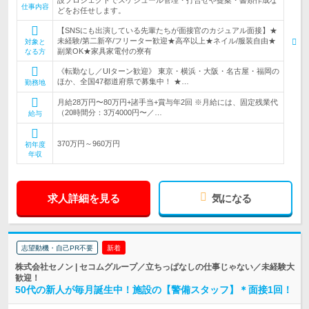
設プロジェクトでスケジュール管理・打合せや提案・書類作成な
仕事内容
どをお任せします。
【SNSにも出演している先輩たちが面接官のカジュアル面接】★
未経験/第二新卒/フリーター歓迎★高卒以上★ネイル/服装自由★
対象と
副業OK★家具家電付の寮有
なる方
《転勤なし／UIターン歓迎》 東京・横浜・大阪・名古屋・福岡の
ほか、全国47都道府県で募集中！ ★…
勤務地
月給28万円〜80万円+諸手当+賞与年2回 ※月給には、固定残業代
（20時間分：3万4000円〜／…
給与
370万円～960万円
初年度
年収
求人詳細を見る
気になる
志望動機・自己PR不要
新着
株式会社セノン | セコムグループ／立ちっぱなしの仕事じゃない／未経験大
歓迎！
50代の新人が毎月誕生中！施設の【警備スタッフ】＊面接1回！