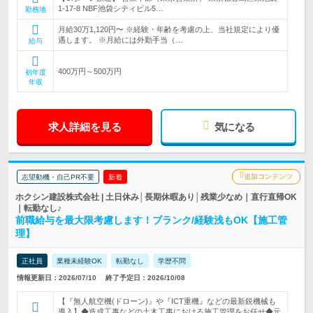
1-17-8 NBF池袋シティビル5…
勤務地
月給30万1,120円〜 ※経験・年齢を考慮の上、当社規定により優
遇します。 ※月給には外勤手当（…
給与
400万円～500万円
初年度
年収
求人詳細を見る
気になる
追加コンテンツ
志望動機・自己PR不要
新着
ホクシン建設株式会社 | 土日休み│長期休暇あり│残業少なめ｜直行直帰OK
｜転勤なし♪
前職給与を最大限考慮します！ブランク/経験浅もOK【施工管
理】
正社員
業種未経験OK
転勤なし
学歴不問
情報更新日：2026/07/10
終了予定日：2026/10/08
【『無人航空機(ドローン)』や『ICT重機』などの最新鋭機械も
導入】◆造成工事などの土木工事における施工管理をお任せ◆元