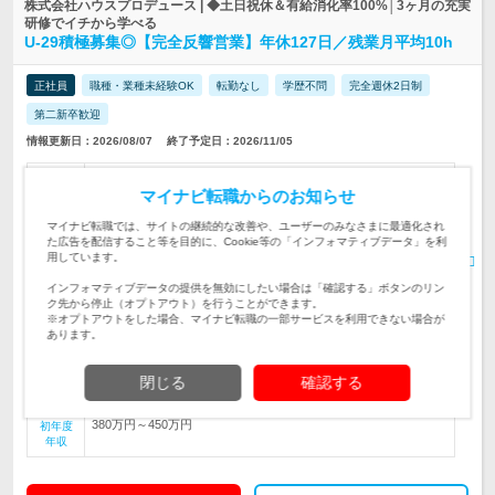
株式会社ハウスプロデュース | ◆土日祝休＆有給消化率100%│3ヶ月の充実
研修でイチから学べる
U-29積極募集◎【完全反響営業】年休127日／残業月平均10h
正社員
職種・業種未経験OK
転勤なし
学歴不問
完全週休2日制
第二新卒歓迎
情報更新日：2026/08/07
終了予定日：2026/11/05
《太陽光発電設備/土地活用のご提案》■将来性◎太陽光発電など
マイナビ転職からのお知らせ
再生可能エネルギー事業にトライ◎業務の流れがわかる手厚い研
仕事内容
修システムを完備！
マイナビ転職では、サイトの継続的な改善や、ユーザーのみなさまに最適化され
た広告を配信すること等を目的に、Cookie等の「インフォマティブデータ」を利
《未経験でも月給29万円スタート×賞与年2回│好待遇◎「働きや
用しています。
すい環境で頑張りたい」と先輩活躍中》■要普免(AT限定可)・若
対象と
手積極採用！29歳以下※
なる方
インフォマティブデータの提供を無効にしたい場合は「確認する」ボタンのリン
ク先から停止（オプトアウト）を行うことができます。
【 大阪駅スグ／転勤なし／働きやすいおしゃれなオフィス 】 ■
※オプトアウトをした場合、マイナビ転職の一部サービスを利用できない場合が
大阪本社 大阪市北区梅田1-1-3…
勤務地
あります。
月給29万1,700円〜 + 諸手当 ※年齢、経験、能力を考慮の上、優
遇します。 ※待遇条件の詳細…
給与
閉じる
確認する
380万円～450万円
初年度
年収