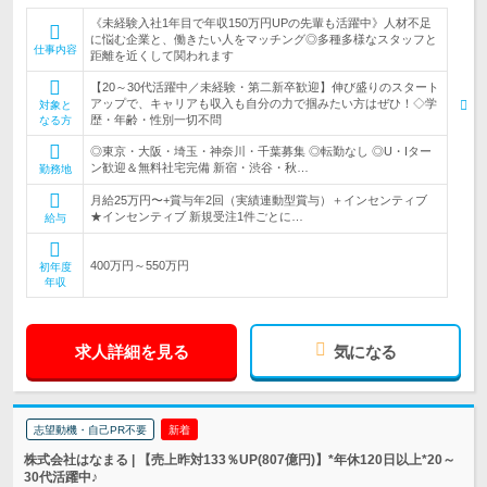
《未経験入社1年目で年収150万円UPの先輩も活躍中》人材不足
に悩む企業と、働きたい人をマッチング◎多種多様なスタッフと
仕事内容
距離を近くして関われます
【20～30代活躍中／未経験・第二新卒歓迎】伸び盛りのスタート
アップで、キャリアも収入も自分の力で掴みたい方はぜひ！◇学
対象と
歴・年齢・性別一切不問
なる方
◎東京・大阪・埼玉・神奈川・千葉募集 ◎転勤なし ◎U・Iター
ン歓迎＆無料社宅完備 新宿・渋谷・秋…
勤務地
月給25万円〜+賞与年2回（実績連動型賞与）＋インセンティブ
★インセンティブ 新規受注1件ごとに…
給与
400万円～550万円
初年度
年収
求人詳細を見る
気になる
志望動機・自己PR不要
新着
株式会社はなまる | 【売上昨対133％UP(807億円)】*年休120日以上*20～
30代活躍中♪