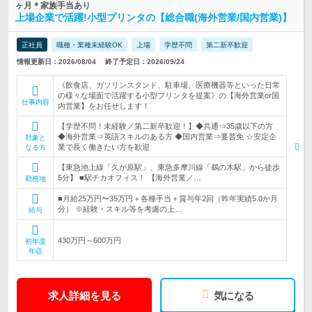
ヶ月＊家族手当あり
上場企業で活躍!小型プリンタの【総合職(海外営業/国内営業)】
正社員
職種・業種未経験OK
上場
学歴不問
第二新卒歓迎
情報更新日：2026/08/04
終了予定日：2026/09/24
《飲食店、ガソリンスタンド、駐車場、医療機器等といった日常
の様々な場面で活躍する小型プリンタを提案》の【海外営業or国
仕事内容
内営業】をお任せします！
【学歴不問！未経験／第二新卒歓迎！】◆共通⇒35歳以下の方
◆海外営業⇒英語スキルのある方 ◆国内営業⇒要普免 ☆安定企
対象と
業で長く働きたい方を歓迎
なる方
【東急池上線「久が原駅」、東急多摩川線「鵜の木駅」から徒歩
5分】 ■駅チカオフィス！ 【海外営業／…
勤務地
■月給25万円〜35万円＋各種手当＋賞与年2回（昨年実績5.0か月
分） ※経験・スキル等を考慮の上…
給与
430万円～600万円
初年度
年収
求人詳細を見る
気になる