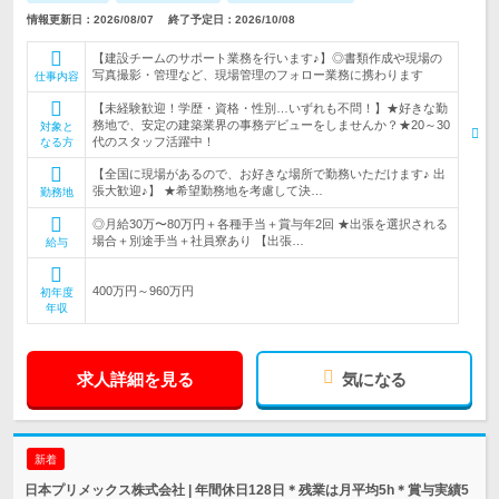
情報更新日：2026/08/07
終了予定日：2026/10/08
【建設チームのサポート業務を行います♪】◎書類作成や現場の
写真撮影・管理など、現場管理のフォロー業務に携わります
仕事内容
【未経験歓迎！学歴・資格・性別…いずれも不問！】★好きな勤
務地で、安定の建築業界の事務デビューをしませんか？★20～30
対象と
代のスタッフ活躍中！
なる方
【全国に現場があるので、お好きな場所で勤務いただけます♪ 出
張大歓迎♪】 ★希望勤務地を考慮して決…
勤務地
◎月給30万〜80万円＋各種手当＋賞与年2回 ★出張を選択される
場合＋別途手当＋社員寮あり 【出張…
給与
400万円～960万円
初年度
年収
求人詳細を見る
気になる
新着
日本プリメックス株式会社 | 年間休日128日＊残業は月平均5h＊賞与実績5