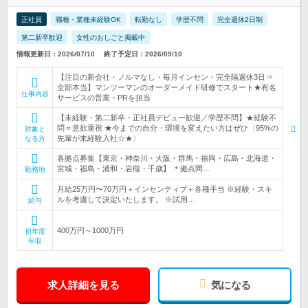
正社員
職種・業種未経験OK
転勤なし
学歴不問
完全週休2日制
第二新卒歓迎
女性のおしごと掲載中
情報更新日：2026/07/10
終了予定日：2026/09/10
【注目の新会社・ノルマなし・毎月インセン・完全隔週休3日⇒
全部本当】マンツーマンのオーダーメイド研修でスタート★有名
仕事内容
サービスの営業・PRを担当
【未経験・第二新卒・正社員デビュー歓迎／学歴不問】★経験不
問＝意欲重視 ★今までの自分・環境を変えたい方はぜひ〈95%の
対象と
先輩が未経験入社☆★〉
なる方
各拠点募集【東京・神奈川・大阪・群馬・福岡・広島・北海道・
宮城・福島・浦和・岩槻・千歳】 ＊拠点間…
勤務地
月給25万円〜70万円＋インセンティブ＋各種手当 ※経験・スキ
ルを考慮して決定いたします。 ※試用…
給与
400万円～1000万円
初年度
年収
求人詳細を見る
気になる