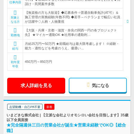
仕事内容
請け・民間案件多数
【無資格の方も大歓迎】◆応募条件⇒普通自動車免許(AT可）＆
施工管理の実務経験(年数不問) ◆若手～ベテランまで幅広い社員
対象と
が活躍中◇人柄・人物重視
なる方
【大阪・兵庫・京都・滋賀・奈良の関西一円の各プロジェクト
先】 ★マイカー通勤OK ★社用車の通勤利…
勤務地
月給25万円〜50万円 ★前職給与は最大限考慮します！ ※経験・
能力・適性などを考慮のうえ、優遇い…
給与
450万円～850万円
初年度
年収
求人詳細を見る
気になる
志望動機・自己PR不要
新着
いまどきな株式会社 | 【立派な会社よりオモシロい会社を目指します】35歳
以下全員面接
★完全隔週休三日の営業会社が誕生★営業未経験でOK◎【総合
職】