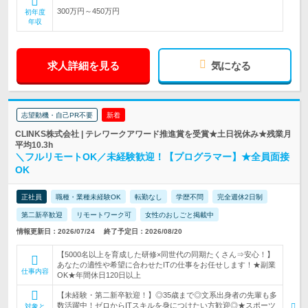
300万円～450万円
初年度
年収
求人詳細を見る
気になる
志望動機・自己PR不要
新着
CLINKS株式会社 | テレワークアワード推進賞を受賞★土日祝休み★残業月
平均10.3h
＼フルリモートOK／未経験歓迎！【プログラマー】★全員面接
OK
正社員
職種・業種未経験OK
転勤なし
学歴不問
完全週休2日制
第二新卒歓迎
リモートワーク可
女性のおしごと掲載中
情報更新日：2026/07/24
終了予定日：2026/08/20
【5000名以上を育成した研修×同世代の同期たくさん⇒安心！】
あなたの適性や希望に合わせたITの仕事をお任せします！★副業
仕事内容
OK★年間休日120日以上
【未経験・第二新卒歓迎！】◎35歳まで◎文系出身者の先輩も多
数活躍中！ゼロからITスキルを身につけたい方歓迎◎★スポーツ
対象と