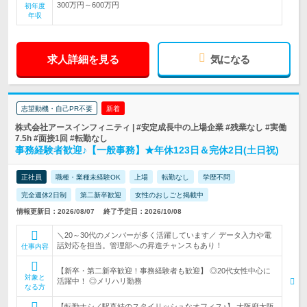
300万円～600万円
初年度
年収
求人詳細を見る
気になる
志望動機・自己PR不要
新着
株式会社アースインフィニティ | #安定成長中の上場企業 #残業なし #実働
7.5h #面接1回 #転勤なし
事務経験者歓迎♪【一般事務】★年休123日＆完休2日(土日祝)
正社員
職種・業種未経験OK
上場
転勤なし
学歴不問
完全週休2日制
第二新卒歓迎
女性のおしごと掲載中
情報更新日：2026/08/07
終了予定日：2026/10/08
＼20～30代のメンバーが多く活躍しています／ データ入力や電
話対応を担当。管理部への昇進チャンスもあり！
仕事内容
【新卒・第二新卒歓迎！事務経験者も歓迎】 ◎20代女性中心に
対象と
活躍中！ ◎メリハリ勤務
なる方
【転勤ナシ／駅直結のスタイリッシュなオフィス♪】 大阪府大阪