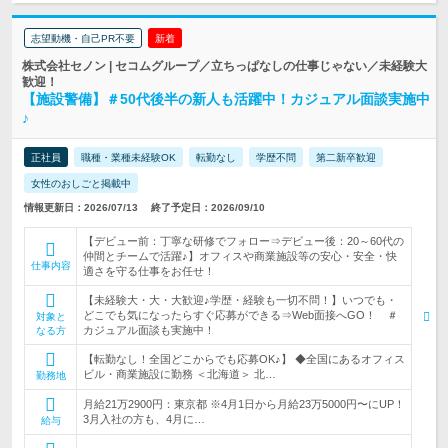
志望動機・自己PR不要
新着
株式会社セノン | セコムグループ／立ちっぱなしの仕事じゃない／未経験大
歓迎！
【施設警備】＃50代後半の新人も活躍中！カジュアル面談実施中
♪
正社員
職種・業種未経験OK
転勤なし
学歴不問
第二新卒歓迎
女性のおしごと掲載中
情報更新日：2026/07/13
終了予定日：2026/09/10
【デビュー前：丁寧な研修でフォロー⇒デビュー後：20～60代の
仲間とチームで活躍♪】オフィスや商業施設等の安心・安全・快
仕事内容
適さを守る仕事をお任せ！
【未経験大・大・大歓迎♪学歴・経験も一切不問！】いつでも・
どこでも気になったらすぐ応募ができる⇒Web面接へGO！ ＃
対象と
カジュアル面談も実施中！
なる方
【転勤なし！全国どこからでも応募OK♪】 ◆全国にあるオフィス
ビル・商業施設に勤務 ＜北海道＞ 北…
勤務地
月給21万2900円：東京都 ※4月1日から月給23万5000円〜にUP！
3月入社の方も、4月に…
給与