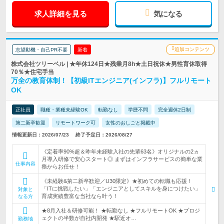
求人詳細を見る
気になる
追加コンテンツ
志望動機・自己PR不要
新着
株式会社ツリーベル | ★年休124日★残業月8h★土日祝休★男性育休取得
70％★住宅手当
万全の教育体制！【初級ITエンジニア(インフラ)】フルリモート
OK
正社員
職種・業種未経験OK
転勤なし
学歴不問
完全週休2日制
第二新卒歓迎
リモートワーク可
女性のおしごと掲載中
情報更新日：2026/07/23
終了予定日：2026/08/27
《定着率90%超＆昨年未経験入社の先輩63名》オリジナルの2ヵ
月導入研修で安心スタート◎ まずはインフラサービスの簡単な業
仕事内容
務からお任せ！
《未経験&第二新卒歓迎／U30限定》★初めての転職も応援！
「ITに挑戦したい」「エンジニアとしてスキルを身につけたい」
対象と
育成実績豊富な当社なら叶う！
なる方
★8月入社＆研修可能！ ★転勤なし ★フルリモートOK ★プロジ
ェクトの半数が自社内開発 ★駅近オ…
勤務地