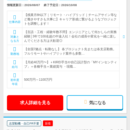
情報更新日：2026/08/07
終了予定日：2026/10/08
【残業月8h以下｜リモート・ハイブリッド｜チームアサイン等な
ど働きやすさも大事に】キャリア形成に繋がるようなプロジェク
仕事内容
トを調整します！
【言語・工程・経験年数不問】エンジニアとして何かしらの実務
経験│3年で100名超の中途入社！会社の成長や変化を一緒に楽し
対象と
んでくださる方は大歓迎◎
なる方
【全国7拠点・転勤なし】 各プロジェクト先または各支店勤務。
フルリモートやハイブリッド案件も多数…
勤務地
【月給40万円〜】＋KIREI手当や自己設計型の「MYインセンティ
ブ」＋各種手当＋業績賞与 ・現職…
給与
500万円～1100万円
初年度
年収
求人詳細を見る
気になる
志望動機・自己PR不要
新着