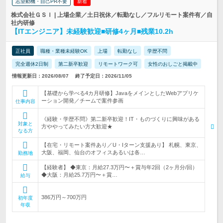
志望動機・自己PR不要
新着
株式会社ＧＳＩ | 上場企業／土日祝休／転勤なし／フルリモート案件有／自
社内研修
【ITエンジニア】未経験歓迎■研修4ヶ月■残業10.2h
正社員
職種・業種未経験OK
上場
転勤なし
学歴不問
完全週休2日制
第二新卒歓迎
リモートワーク可
女性のおしごと掲載中
情報更新日：2026/08/07
終了予定日：2026/11/05
【基礎から学べる4カ月研修】JavaをメインとしたWebアプリケ
ーション開発／チームで案件参画
仕事内容
《経験・学歴不問》第二新卒歓迎！IT・ものづくりに興味がある
対象と
方ややってみたい方大歓迎★
なる方
【在宅・リモート案件あり／U・Iターン支援あり】 札幌、東京、
大阪、福岡、仙台のオフィスあるいは各…
勤務地
【経験者】 ◆東京：月給27.3万円〜＋賞与年2回（2ヶ月分/回）
◆大阪：月給25.7万円〜＋賞…
給与
386万円～700万円
初年度
年収