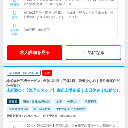
市北区中之島2-3-18 中之島フェス…
勤務地
■月給21万円＋賞与（年2回） ※経験・能力などを考慮の上、当
社規程により決定いたします。 ※入社…
給与
250万円～800万円
初年度
年収
求人詳細を見る
気になる
志望動機・自己PR不要
新着
株式会社三機サービス | 年休121日｜完休2日｜残業少なめ｜発注者案件だ
から安心
未経験OK【管理スタッフ】東証上場企業｜土日休み｜転勤なし
正社員
職種・業種未経験OK
上場
転勤なし
学歴不問
完全週休2日制
第二新卒歓迎
女性のおしごと掲載中
情報更新日：2026/07/16
終了予定日：2026/09/10
【20代～30代活躍中】管理スタッフ★充実の資格手当／残業少な