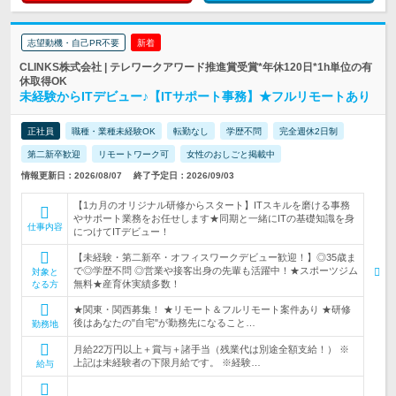
志望動機・自己PR不要
新着
CLINKS株式会社 | テレワークアワード推進賞受賞*年休120日*1h単位の有
休取得OK
未経験からITデビュー♪【ITサポート事務】★フルリモートあり
正社員
職種・業種未経験OK
転勤なし
学歴不問
完全週休2日制
第二新卒歓迎
リモートワーク可
女性のおしごと掲載中
情報更新日：2026/08/07
終了予定日：2026/09/03
【1カ月のオリジナル研修からスタート】ITスキルを磨ける事務
やサポート業務をお任せします★同期と一緒にITの基礎知識を身
仕事内容
につけてITデビュー！
【未経験・第二新卒・オフィスワークデビュー歓迎！】◎35歳ま
で◎学歴不問 ◎営業や接客出身の先輩も活躍中！★スポーツジム
対象と
無料★産育休実績多数！
なる方
★関東・関西募集！ ★リモート＆フルリモート案件あり ★研修
後はあなたの"自宅"が勤務先になること…
勤務地
月給22万円以上＋賞与＋諸手当（残業代は別途全額支給！） ※
上記は未経験者の下限月給です。 ※経験…
給与