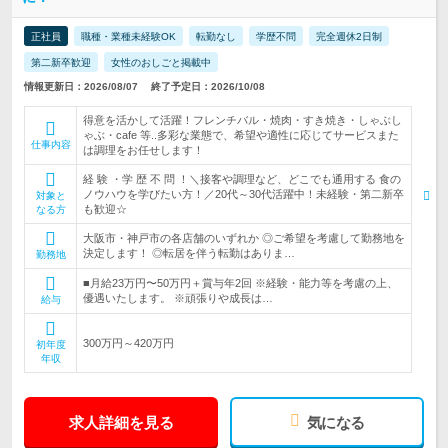
正社員
職種・業種未経験OK
転勤なし
学歴不問
完全週休2日制
第二新卒歓迎
女性のおしごと掲載中
情報更新日：2026/08/07
終了予定日：2026/10/08
得意を活かして活躍！フレンチバル・焼肉・すき焼き・しゃぶし
ゃぶ・cafe 等..多彩な業態で、希望や適性に応じてサービスまた
仕事内容
は調理をお任せします！
経 験 ・学 歴 不 問 ！＼接客や調理など、どこでも通用する 食の
ノウハウを学びたい方！／20代～30代活躍中！未経験・第二新卒
対象と
も歓迎☆
なる方
大阪市・神戸市の各店舗のいずれか ◎ご希望を考慮して勤務地を
決定します！ ◎転居を伴う転勤はありま…
勤務地
■月給23万円〜50万円＋賞与年2回 ※経験・能力等を考慮の上、
優遇いたします。 ※頑張りや成長は…
給与
300万円～420万円
初年度
年収
求人詳細を見る
気になる