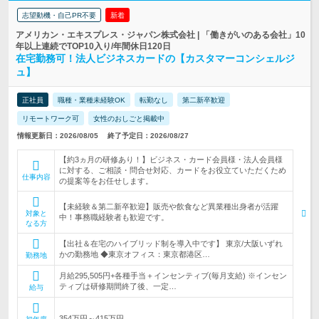
志望動機・自己PR不要
新着
アメリカン・エキスプレス・ジャパン株式会社 | 「働きがいのある会社」10
年以上連続でTOP10入り/年間休日120日
在宅勤務可！法人ビジネスカードの【カスタマーコンシェルジ
ュ】
正社員
職種・業種未経験OK
転勤なし
第二新卒歓迎
リモートワーク可
女性のおしごと掲載中
情報更新日：2026/08/05
終了予定日：2026/08/27
【約3ヵ月の研修あり！】ビジネス・カード会員様・法人会員様
に対する、ご相談・問合せ対応、カードをお役立ていただくため
仕事内容
の提案等をお任せします。
【未経験＆第二新卒歓迎】販売や飲食など異業種出身者が活躍
対象と
中！事務職経験者も歓迎です。
なる方
【出社＆在宅のハイブリッド制を導入中です】 東京/大阪いずれ
かの勤務地 ◆東京オフィス：東京都港区…
勤務地
月給295,505円+各種手当＋インセンティブ(毎月支給) ※インセン
ティブは研修期間終了後、一定…
給与
354万円～415万円