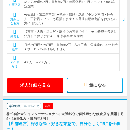
め／完全週休2日／賞与年2回／年間休日121日／ホワイト500認
仕事内容
定企業
■未経験・第二新卒OK ■学歴・職歴・就業ブランク不問 ■社会
人・正社員デビューも応援します！※普通自動車免許をお持ちの
対象と
方(AT限定可)
なる方
【東京・大阪・名古屋・浜松での募集です！】★ご希望を考慮し
決定しております★ ・東京事業所 東京都…
勤務地
月給24万円〜50万円＋賞与年2回＋各種手当 ◎残業代100%支給
★サービス残業はありません！…
給与
400万円～700万円
初年度
年収
求人詳細を見る
気になる
志望動機・自己PR不要
新着
株式会社未知インターナショナル | 大阪都心で個性豊かな飲食店を展開｜月
9～10日休み・賞与年2回！
【店舗運営】好きな街・好きな業態で、自分らしく"食"を仕事
に！