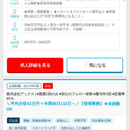
ジム無料★産育休実績多数
なる方
★関東・関西募集！ ★リモート＆フルリモート案件あり ★研修
後はあなたの"自宅"が勤務先になること…
勤務地
月給22万円以上＋賞与＋諸手当（残業代は別途全額支給！） ※
上記は未経験者の下限月給です。 ※経験…
給与
300万円～600万円
初年度
年収
求人詳細を見る
気になる
志望動機・自己PR不要
新着
株式会社アックス | ■面接1回のみ ■安心のフォロー体制 ■賞与年2回 ■定着率
95％
＼平均月収43万円 × 年間休日132日～／【管理事務】★未経験
OK
正社員
職種・業種未経験OK
転勤なし
学歴不問
完全週休2日制
第二新卒歓迎
リモートワーク可
女性のおしごと掲載中