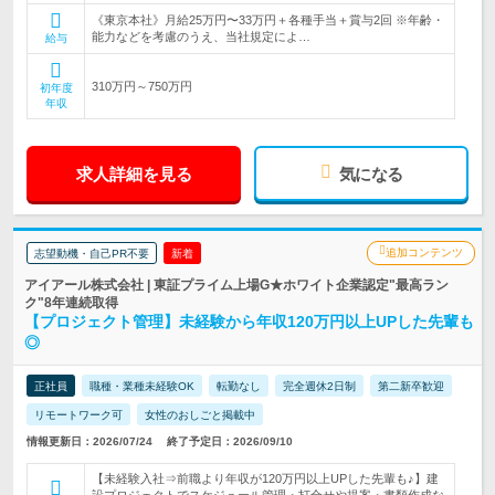
《東京本社》月給25万円〜33万円＋各種手当＋賞与2回 ※年齢・
能力などを考慮のうえ、当社規定によ…
給与
310万円～750万円
初年度
年収
求人詳細を見る
気になる
追加コンテンツ
志望動機・自己PR不要
新着
アイアール株式会社 | 東証プライム上場G★ホワイト企業認定"最高ラン
ク"8年連続取得
【プロジェクト管理】未経験から年収120万円以上UPした先輩も
◎
正社員
職種・業種未経験OK
転勤なし
完全週休2日制
第二新卒歓迎
リモートワーク可
女性のおしごと掲載中
情報更新日：2026/07/24
終了予定日：2026/09/10
【未経験入社⇒前職より年収が120万円以上UPした先輩も♪】建