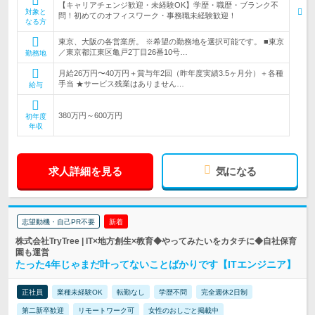
【キャリアチェンジ歓迎・未経験OK】学歴・職歴・ブランク不
対象と
問！初めてのオフィスワーク・事務職未経験歓迎！
なる方
東京、大阪の各営業所。 ※希望の勤務地を選択可能です。 ■東京
／東京都江東区亀戸2丁目26番10号…
勤務地
月給26万円〜40万円＋賞与年2回（昨年度実績3.5ヶ月分）＋各種
手当 ★サービス残業はありません…
給与
380万円～600万円
初年度
年収
求人詳細を見る
気になる
志望動機・自己PR不要
新着
株式会社TryTree | IT×地方創生×教育◆やってみたいをカタチに◆自社保育
園も運営
たった4年じゃまだ叶ってないことばかりです【ITエンジニア】
正社員
業種未経験OK
転勤なし
学歴不問
完全週休2日制
第二新卒歓迎
リモートワーク可
女性のおしごと掲載中