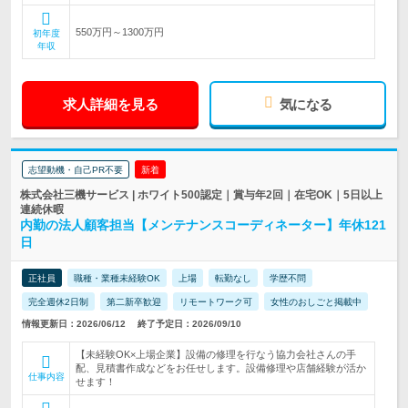
550万円～1300万円
初年度
年収
求人詳細を見る
気になる
志望動機・自己PR不要
新着
株式会社三機サービス | ホワイト500認定｜賞与年2回｜在宅OK｜5日以上
連続休暇
内勤の法人顧客担当【メンテナンスコーディネーター】年休121
日
正社員
職種・業種未経験OK
上場
転勤なし
学歴不問
完全週休2日制
第二新卒歓迎
リモートワーク可
女性のおしごと掲載中
情報更新日：2026/06/12
終了予定日：2026/09/10
【未経験OK×上場企業】設備の修理を行なう協力会社さんの手
配、見積書作成などをお任せします。設備修理や店舗経験が活か
仕事内容
せます！