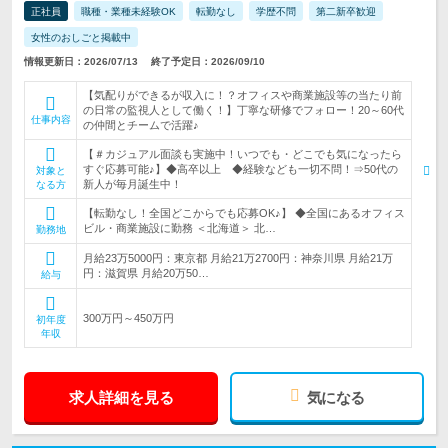
正社員
職種・業種未経験OK
転勤なし
学歴不問
第二新卒歓迎
女性のおしごと掲載中
情報更新日：2026/07/13
終了予定日：2026/09/10
【気配りができるが収入に！？オフィスや商業施設等の当たり前
の日常の監視人として働く！】丁寧な研修でフォロー！20～60代
仕事内容
の仲間とチームで活躍♪
【＃カジュアル面談も実施中！いつでも・どこでも気になったら
すぐ応募可能♪】◆高卒以上 ◆経験なども一切不問！⇒50代の
対象と
新人が毎月誕生中！
なる方
【転勤なし！全国どこからでも応募OK♪】 ◆全国にあるオフィス
ビル・商業施設に勤務 ＜北海道＞ 北…
勤務地
月給23万5000円：東京都 月給21万2700円：神奈川県 月給21万
円：滋賀県 月給20万50…
給与
300万円～450万円
初年度
年収
求人詳細を見る
気になる