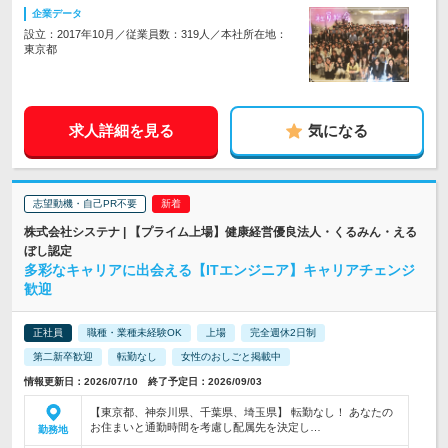
企業データ
設立：2017年10月／従業員数：319人／本社所在地：
東京都
求人詳細を見る
気になる
志望動機・自己PR不要
株式会社システナ | 【プライム上場】健康経営優良法人・くるみん・える
ぼし認定
多彩なキャリアに出会える【ITエンジニア】キャリアチェンジ
歓迎
正社員
職種・業種未経験OK
上場
完全週休2日制
第二新卒歓迎
転勤なし
女性のおしごと掲載中
情報更新日：2026/07/10 終了予定日：2026/09/03
【東京都、神奈川県、千葉県、埼玉県】 転勤なし！ あなたの
お住まいと通勤時間を考慮し配属先を決定し…
勤務地