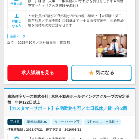
数！】経理・人事・一般事務のいずれかをお任せします★研修
仕事内容
充実⇒キャリアの選択肢が多彩！
＊全社員の7割が20代/3割が30代の若い組織＊【未経験・第二
新卒歓迎／学歴不問】◎35歳まで⇒全員面接実施中 ※経理経
対象と
験をお持ちの方は活かせます
なる方
企業データ
設立：2023年10月／本社所在地：東京都
求人詳細を見る
気になる
東急住宅リース株式会社 | 東急不動産ホールディングスグループの安定基
盤｜年休122日以上
【カスタマーサポート】在宅勤務も可／土日祝休／賞与年2回
正社員
業種未経験OK
リモートワーク可
女性のおしごと掲載中
情報更新日：2026/07/21 終了予定日：2026/09/21