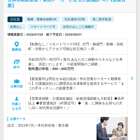
業】
正社員
職種・業種未経験OK
完全週休2日制
第二新卒歓迎
転勤なし
リモートワーク可
女性のおしごと掲載中
情報更新日：2026/07/28 終了予定日：2026/08/27
【転勤なし／リモートワークOK】 大門・御成門・新橋・浜松
町・汐留からアクセス可能な好立地◎ ＜所…
勤務地
月給30万円～40万円＋賞与 あなたのご経験やスキルなどを考
慮し、決定いたします。 ※給食関係のご経験…
給与
初年度の年収：
400～600万円
【新規案件は問合せ＆紹介経由！外出営業やリモート勤務有
り】介護施設向けに調理済み冷凍食材を提供するサービス『ま
仕事内容
ごの手キッチン』の提案営業！
【営業未経験・介護福祉施設・給食現場経験も大歓迎】◆高卒
以上 ◆要普通免許（AT限定可）◆「食」に興味をお持ちの方
対象と
＼20～30代男女活躍中！／
なる方
企業データ
設立：2011年7月／本社所在地：東京都