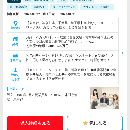
第二新卒歓迎
転勤なし
リモートワーク可
女性のおしごと掲載中
情報更新日：2026/07/02 終了予定日：2026/08/31
【東京都、神奈川県、千葉県、埼玉県】 転勤なし！リモート
ワークあり あなたのお住まいとご希望をお聞…
勤務地
月給：22万7,000円～＋残業代全額支給＋賞与年2回 ※上記の
金額は今回の募集の最下限給与額です。 ※あ…
給与
初年度の年収：
380～500万円
＼ITの基本を学べる1カ月の研修からスタート／★研修後、適
性に応じて業務をお任せします！ ★チーム力を活かせる！
仕事内容
《キャリアチェンジ80％・第二新卒歓迎！》◆経験不問◆32歳
以下◆短大・専門卒以上◆研修体制◎！多岐にわたる業務範囲
対象と
で描けるキャリアが広がる！
なる方
企業データ
設立：1983年3月／従業員数：4,188人／本社所在
地：東京都
求人詳細を見る
気になる