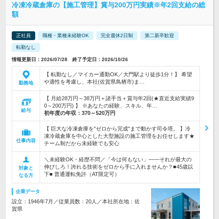
冷凍冷蔵倉庫の【施工管理】賞与200万円実績※年2回支給の総
額
正社員
職種・業種未経験OK
完全週休2日制
第二新卒歓迎
転勤なし
情報更新日：2026/07/28 終了予定日：2026/10/26
【 転勤なし／マイカー通勤OK／大門駅より徒歩1分！】 希望
や適性を考慮し、本社(佐賀県鳥栖市)ま…
勤務地
【 月給28万円～38万円＋諸手当＋賞与年2回(★直近支給実績9
0～200万円) 】 ※あなたの経験、スキル、年…
給与
初年度の年収：
370～520万円
【 巨大な冷凍倉庫を"ゼロから完成"まで動かす司令塔。 】冷
凍冷蔵倉庫を中心とした大型施設の施工管理をお任せします★
仕事内容
チーム制だから未経験でも安心
＼未経験OK・経歴不問／「今は何もない」――それが最大の
伸びしろ！誇れる技術をゼロから手に入れませんか？■45歳以
対象と
下■ 普通運転免許（AT限定可）
なる方
企業データ
設立：1946年7月／従業員数：20人／本社所在地：佐
賀県