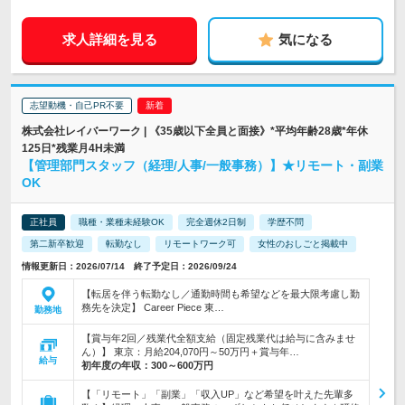
求人詳細を見る
気になる
志望動機・自己PR不要
株式会社レイバーワーク | 《35歳以下全員と面接》*平均年齢28歳*年休
125日*残業月4H未満
【管理部門スタッフ（経理/人事/一般事務）】★リモート・副業
OK
正社員
職種・業種未経験OK
完全週休2日制
学歴不問
第二新卒歓迎
転勤なし
リモートワーク可
女性のおしごと掲載中
情報更新日：2026/07/14 終了予定日：2026/09/24
【転居を伴う転勤なし／通勤時間も希望などを最大限考慮し勤
務先を決定】 Career Piece 東…
勤務地
【賞与年2回／残業代全額支給（固定残業代は給与に含みませ
ん）】 東京：月給204,070円～50万円＋賞与年…
給与
初年度の年収：
300～600万円
【「リモート」「副業」「収入UP」など希望を叶えた先輩多