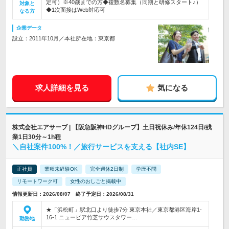
定可）※40歳までの方◆複数名募集（同期と研修スタート♪）
対象と
◆1次面接はWeb対応可
なる方
企業データ
設立：2011年10月／本社所在地：東京都
求人詳細を見る
気になる
株式会社エアサーブ | 【阪急阪神HDグループ】土日祝休み/年休124日/残
業1日30分～1h程
＼自社案件100%！／旅行サービスを支える【社内SE】
正社員
業種未経験OK
完全週休2日制
学歴不問
リモートワーク可
女性のおしごと掲載中
情報更新日：2026/08/07 終了予定日：2026/08/31
★「浜松町」駅北口より徒歩7分 東京本社／東京都港区海岸1-
16-1 ニューピア竹芝サウスタワー…
勤務地