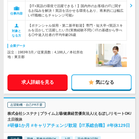
【IT×英語の環境で活躍できる！】国内外のお客様のITに関す
るお悩みを解決！英語を活かせる環境もあり、将来的には幅広
仕事内容
いIT職種にもチャレンジ可能♪
【ポテンシャル採用・第二新卒歓迎】専門・短大卒~/英語スキ
ルを活かして活躍したい方(実務経験不問)◇ITの基礎から学べ
対象と
る◎中途入社者の平均年齢26歳
なる方
企業データ
設立：1983年3月／従業員数：4,188人／本社所在
地：東京都
求人詳細を見る
気になる
志望動機・自己PR不要
株式会社システナ | プライム上場/健康経営優良法人/えるぼし/リモートOK/
土日祝休
#研修1か月 #キャリアチェンジ歓迎【IT系総合職】#年休129日
正社員
職種・業種未経験OK
上場
完全週休2日制