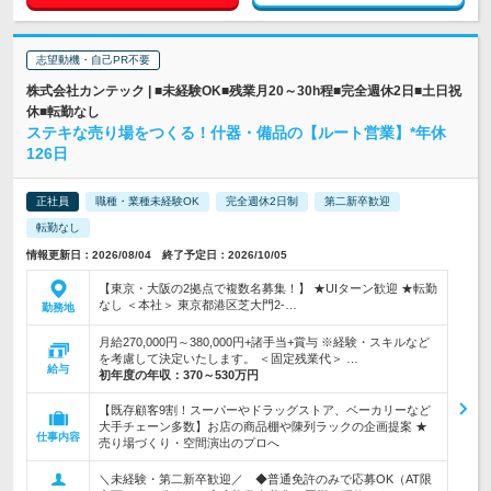
志望動機・自己PR不要
株式会社カンテック | ■未経験OK■残業月20～30h程■完全週休2日■土日祝
休■転勤なし
ステキな売り場をつくる！什器・備品の【ルート営業】*年休
126日
正社員
職種・業種未経験OK
完全週休2日制
第二新卒歓迎
転勤なし
情報更新日：2026/08/04 終了予定日：2026/10/05
【東京・大阪の2拠点で複数名募集！】 ★UIターン歓迎 ★転勤
なし ＜本社＞ 東京都港区芝大門2-…
勤務地
月給270,000円～380,000円+諸手当+賞与 ※経験・スキルなど
を考慮して決定いたします。 ＜固定残業代＞ …
給与
初年度の年収：
370～530万円
【既存顧客9割！スーパーやドラッグストア、ベーカリーなど
大手チェーン多数】お店の商品棚や陳列ラックの企画提案 ★
仕事内容
売り場づくり・空間演出のプロへ
＼未経験・第二新卒歓迎／ ◆普通免許のみで応募OK（AT限