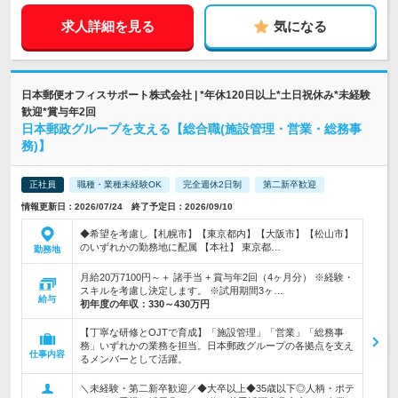
求人詳細を見る
気になる
日本郵便オフィスサポート株式会社 | *年休120日以上*土日祝休み*未経験
歓迎*賞与年2回
日本郵政グループを支える【総合職(施設管理・営業・総務事
務)】
正社員
職種・業種未経験OK
完全週休2日制
第二新卒歓迎
情報更新日：2026/07/24 終了予定日：2026/09/10
◆希望を考慮し【札幌市】【東京都内】【大阪市】【松山市】
のいずれかの勤務地に配属 【本社】 東京都…
勤務地
月給20万7100円～＋ 諸手当 + 賞与年2回（4ヶ月分） ※経験・
スキルを考慮し決定します。 ※試用期間3ヶ…
給与
初年度の年収：
330～430万円
【丁寧な研修とOJTで育成】「施設管理」「営業」「総務事
務」いずれかの業務を担当。日本郵政グループの各拠点を支え
仕事内容
るメンバーとして活躍。
＼未経験・第二新卒歓迎／◆大卒以上◆35歳以下◎人柄・ポテ