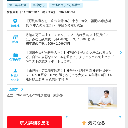
第二新卒歓迎
転勤なし
女性のおしごと掲載中
情報更新日：2026/07/24 終了予定日：2026/09/24
【原則転勤なし・直行直帰OK】 東京・大阪・福岡の3拠点募
集 ※本人のお住まい・希望を考慮し決定…
勤務地
月給35万円以上＋インセンティブ＋各種手当 ※上記月給に
は、みなし残業代（月45時間分、9万1,000円）を…
給与
初年度の年収：
500～1,000万円
【ほぼ全員が未経験入社！】HP制作や予約システムの導入な
ど、自社の多彩なITツールを通じて、クリニックの売上アップ
仕事内容
やコスト削減をサポートします。
【未経験・第二新卒歓迎！】◆学歴・経験不問 ◆正社員デビ
ューOK ◆医療・ITの知識がなくても大丈夫 ★年休120日 ★5
対象と
連休以上あり ★残業月平均10h
なる方
企業データ
設立：2023年2月／本社所在地：東京都
求人詳細を見る
気になる