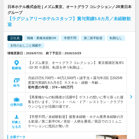
日本ホテル株式会社 | メズム東京、オートグラフ コレクション／JR東日本
グループ
【ラグジュアリーホテルスタッフ】賞与実績5.6カ月／未経験歓
迎
正社員
職種・業種未経験OK
学歴不問
第二新卒歓迎
転勤なし
女性のおしごと掲載中
情報更新日：2026/07/31 終了予定日：2026/10/29
【メズム東京、オートグラフ コレクション】 東京都港区海岸1
-10-30 ※原則、転居を伴う転勤は…
勤務地
月給23万6,700円～44万2,500円＋諸手当＋賞与年2回【2025年
度賞与実績5.6カ月分】 ※スキル・経験・年齢…
給与
初年度の年収：
374～685万円
【異業種からの転職者が活躍中】ゲストの想いに寄り添った接
客を行います。フロント・ベル・ドア・レストラン・クラブラ
仕事内容
ウンジなどが活躍の場です。
【学歴不問／未経験歓迎】接客未経験・ホテル業界未経験の方
も歓迎／第二新卒OK／意欲・人柄を重視／英語でのコミュニ
対象と
ケーションに抵抗が無い方
なる方
企業データ