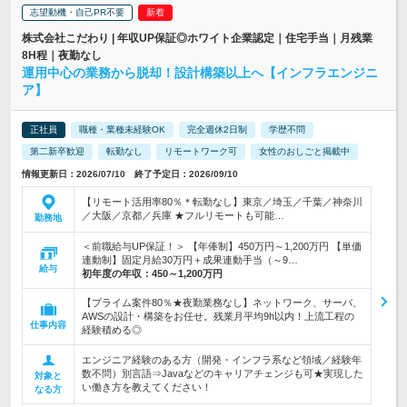
志望動機・自己PR不要
株式会社こだわり | 年収UP保証◎ホワイト企業認定｜住宅手当｜月残業
8H程｜夜勤なし
運用中心の業務から脱却！設計構築以上へ【インフラエンジニ
ア】
正社員
職種・業種未経験OK
完全週休2日制
学歴不問
第二新卒歓迎
転勤なし
リモートワーク可
女性のおしごと掲載中
情報更新日：2026/07/10 終了予定日：2026/09/10
【リモート活用率80％＊転勤なし】東京／埼玉／千葉／神奈川
／大阪／京都／兵庫 ★フルリモートも可能…
勤務地
＜前職給与UP保証！＞ 【年俸制】450万円～1,200万円 【単価
連動制】固定月給30万円＋成果連動手当（～9…
給与
初年度の年収：
450～1,200万円
【プライム案件80％★夜勤業務なし】ネットワーク、サーバ、
AWSの設計・構築をお任せ。残業月平均9h以内！上流工程の
仕事内容
経験積める◎
エンジニア経験のある方（開発・インフラ系など領域／経験年
数不問）別言語⇒Javaなどのキャリアチェンジも可★実現した
対象と
い働き方を教えてください！
なる方