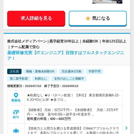
求人詳細を見る
気になる
株式会社メディアバーン | 黒字経営30年以上｜未経験OK｜年休125日以上
｜チーム配属で安心
基礎研修充実【ITエンジニア】目指すはフルスタックエンジニ
ア！
正社員
職種・業種未経験OK
完全週休2日制
学歴不問
第二新卒歓迎
転勤なし
女性のおしごと掲載中
情報更新日：2026/07/10 終了予定日：2026/09/10
★転勤なし ★U・Iターン歓迎！ 【本社】 東京都港区新橋6-22-
6 JOYOビル3F ★各プロ…
勤務地
【経験者】 月給：32万2千円～ 【未経験者】 月給：23万4千
円～ ＋別途 賞与年2回＋諸手当+年度末手…
給与
初年度の年収：
400～600万円
【技術力と人間力を磨ける育成環境】◎Webアプリからクラウ
ドまで、多彩なプロジェクトを通して、お客様との向き合い方