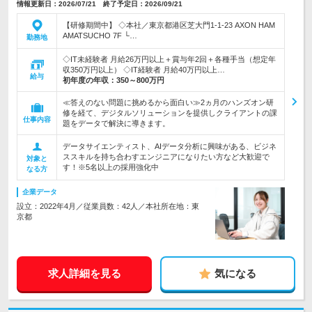
情報更新日：2026/07/21 終了予定日：2026/09/21
【研修期間中】 ◇本社／東京都港区芝大門1-1-23 AXON HAM
AMATSUCHO 7F └…
勤務地
◇IT未経験者 月給26万円以上＋賞与年2回＋各種手当（想定年
収350万円以上） ◇IT経験者 月給40万円以上…
給与
初年度の年収：
350～800万円
≪答えのない問題に挑めるから面白い≫2ヵ月のハンズオン研
修を経て、デジタルソリューションを提供しクライアントの課
仕事内容
題をデータで解決に導きます。
データサイエンティスト、AIデータ分析に興味がある、ビジネ
ススキルを持ち合わすエンジニアになりたい方など大歓迎で
対象と
す！※5名以上の採用強化中
なる方
企業データ
設立：2022年4月／従業員数：42人／本社所在地：東
京都
求人詳細を見る
気になる