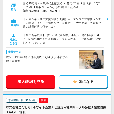
月給25万円～＋残業代全額支給 ＋ 賞与年2回 ★月収例：25万
円/25歳 ★年収例：405万円/25歳 ※上記の金…
給与
初年度の年収：
400～450万円
【研修＆キャリア支援制度が充実】★ITエンジニア業務（シス
テム開発／インフラ運用など）を通じて、大手企業・外資系企
仕事内容
業の課題解決に伴走します
【第二新卒歓迎】【20～30代活躍中】◆短大・専門卒以上 ◆
「IT関連の経験または知識」「英語スキル」「企画経験」いず
対象と
れかをお持ちの方
なる方
企業データ
設立：1983年3月／従業員数：4,146人／本社所在
地：東京都
求人詳細を見る
気になる
志望動機・自己PR不要
株式会社こだわり | ホワイト企業ナビ認定★社内サークル多数★副業自由
★年収UP保証