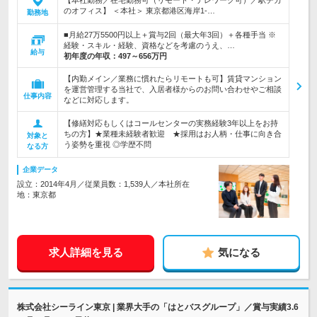
【本社勤務／在宅勤務可（リモート・テレワーク可）／駅チカ
のオフィス】 ＜本社＞ 東京都港区海岸1-…
勤務地
■月給27万5500円以上＋賞与2回（最大年3回）＋各種手当 ※
経験・スキル・経験、資格などを考慮のうえ、…
給与
初年度の年収：
497～656万円
【内勤メイン／業務に慣れたらリモートも可】賃貸マンション
を運営管理する当社で、入居者様からのお問い合わせやご相談
仕事内容
などに対応します。
【修繕対応もしくはコールセンターの実務経験3年以上をお持
ちの方】★業種未経験者歓迎 ★採用はお人柄・仕事に向き合
対象と
う姿勢を重視 ◎学歴不問
なる方
企業データ
設立：2014年4月／従業員数：1,539人／本社所在
地：東京都
求人詳細を見る
気になる
株式会社シーライン東京 | 業界大手の「はとバスグループ」／賞与実績3.6