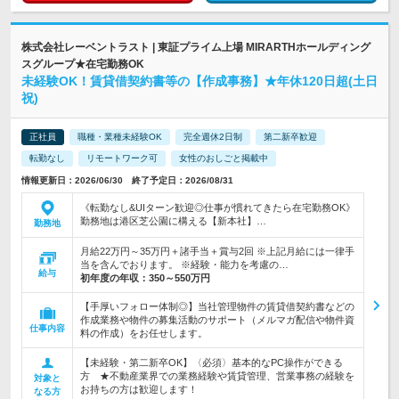
株式会社レーベントラスト | 東証プライム上場 MIRARTHホールディング
スグループ★在宅勤務OK
未経験OK！賃貸借契約書等の【作成事務】★年休120日超(土日
祝)
正社員
職種・業種未経験OK
完全週休2日制
第二新卒歓迎
転勤なし
リモートワーク可
女性のおしごと掲載中
情報更新日：2026/06/30 終了予定日：2026/08/31
《転勤なし&UIターン歓迎◎仕事が慣れてきたら在宅勤務OK》
勤務地は港区芝公園に構える【新本社】…
勤務地
月給22万円～35万円＋諸手当＋賞与2回 ※上記月給には一律手
当を含んでおります。 ※経験・能力を考慮の…
給与
初年度の年収：
350～550万円
【手厚いフォロー体制◎】当社管理物件の賃貸借契約書などの
作成業務や物件の募集活動のサポート（メルマガ配信や物件資
仕事内容
料の作成）をお任せします。
【未経験・第二新卒OK】〈必須〉基本的なPC操作ができる
方 ★不動産業界での業務経験や賃貸管理、営業事務の経験を
対象と
お持ちの方は歓迎します！
なる方