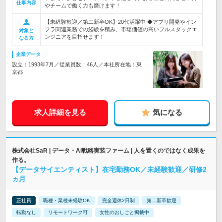
仕事内容
やチームで働く力も磨けます！
【未経験歓迎／第二新卒OK】20代活躍中 ◆アプリ開発やイン
フラ関連業務での経験を積み、市場価値の高いフルスタックエ
対象と
ンジニアを目指せます！
なる方
企業データ
設立：1993年7月／従業員数：46人／本社所在地：東
京都
求人詳細を見る
気になる
株式会社SaR | データ・AI戦略実装ファーム | 人を置くのではなく成果を
作る。
【データサイエンティスト】在宅勤務OK／未経験歓迎／研修2
ヵ月
正社員
職種・業種未経験OK
完全週休2日制
第二新卒歓迎
転勤なし
リモートワーク可
女性のおしごと掲載中