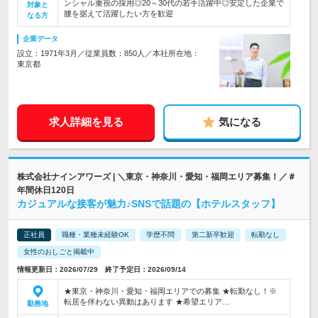
ンシャル重視の採用◎20～30代の若手活躍中◎安定した企業で
対象と
腰を据えて活躍したい方を歓迎
なる方
企業データ
設立：1971年3月／従業員数：850人／本社所在地：
東京都
求人詳細を見る
気になる
株式会社ナインアワーズ | ＼東京・神奈川・愛知・福岡エリア募集！／＃
年間休日120日
カジュアルな接客が魅力♪SNSで話題の【ホテルスタッフ】
正社員
職種・業種未経験OK
学歴不問
第二新卒歓迎
転勤なし
女性のおしごと掲載中
情報更新日：2026/07/29 終了予定日：2026/09/14
★東京・神奈川・愛知・福岡エリアでの募集 ★転勤なし！※
転居を伴わない異動はあります ★希望エリア…
勤務地