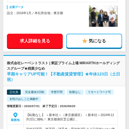
企業データ
設立：2016年1月／本社所在地：東京都
求人詳細を見る
気になる
株式会社レーベントラスト | 東証プライム上場 MIRARTHホールディング
スグループ★残業少なめ
早期キャリアUP可能！【不動産賃貸管理】★年休123日（土日
祝）
正社員
完全週休2日制
学歴不問
転勤なし
リモートワーク可
女性のおしごと掲載中
情報更新日：2026/07/31 終了予定日：2026/08/20
【転勤なし】 ＜新本社＞（東京都港区） ＜新本社＞2024年12
月2日に移転！ 東京都港区芝公園2…
勤務地