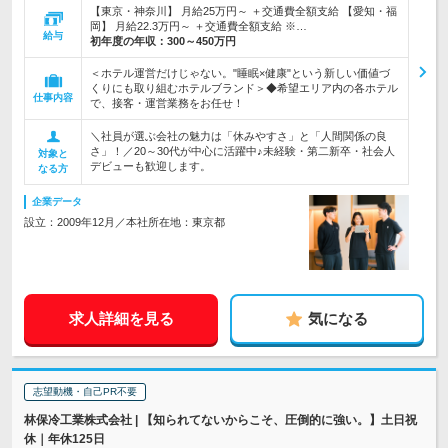
【東京・神奈川】 月給25万円～ ＋交通費全額支給 【愛知・福
岡】 月給22.3万円～ ＋交通費全額支給 ※…
給与
初年度の年収：
300～450万円
＜ホテル運営だけじゃない。"睡眠×健康"という新しい価値づ
くりにも取り組むホテルブランド＞◆希望エリア内の各ホテル
仕事内容
で、接客・運営業務をお任せ！
＼社員が選ぶ会社の魅力は「休みやすさ」と「人間関係の良
さ」！／20～30代が中心に活躍中♪未経験・第二新卒・社会人
対象と
デビューも歓迎します。
なる方
企業データ
設立：2009年12月／本社所在地：東京都
求人詳細を見る
気になる
志望動機・自己PR不要
林保冷工業株式会社 | 【知られてないからこそ、圧倒的に強い。】土日祝
休｜年休125日