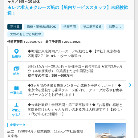
ヶ月／月9～10日休
★レア求人★クルーズ船の【船内サービススタッフ】未経験歓
迎！
正社員
職種・業種未経験OK
学歴不問
第二新卒歓迎
転勤なし
女性のおしごと掲載中
情報更新日：2026/07/28 終了予定日：2026/10/26
◆職場は東京湾内クルーズ！／転勤なし◆ 【本社】東京都港
区海岸2-7-104 ★U・Iターン希望の…
勤務地
月給21.5万円～28.8万円＋各種手当＋賞与年2回 ★賞与3.6ヶ月
分（本年度実績） ◎英語または中国語が話…
給与
初年度の年収：
350～600万円
◆3ヶ月間の研修＆先輩メンターが成長を手厚くサポート！◆
東京湾を遊覧する豪華クルーズ船内で、クローク対応やお食事
仕事内容
のサーブなどをお任せします！
◆未経験歓迎！学歴不問・第二新卒歓迎！◆『お客様に感動と
笑顔を届けたい』そんな想いのある方は大歓迎です！【20代・
対象と
30代が中心に活躍中！】
なる方
企業データ
設立：1998年4月／従業員数：119人／本社所在地：
東京都