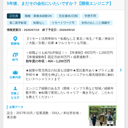
5年後、まだその会社にいたいですか？【開発エンジニア】
正社員
職種・業種未経験OK
完全週休2日制
学歴不問
第二新卒歓迎
転勤なし
リモートワーク可
女性のおしごと掲載中
情報更新日：2026/07/10 終了予定日：2026/09/10
【リモート活用率80％＊転勤なし】東京／埼玉／千葉／神奈川
／大阪／京都／兵庫 ★フルリモートも可能…
勤務地
＜前職よりも給与UP保証！＞ 【年俸制】450万円～1,200万円
【単価連動制】固定月給30万円＋成果連動手…
給与
初年度の年収：
450～1,200万円
★副業や育児両立の社員も活躍中★受託案件あり★プライム案
件80％★ 得意を伸ばしたいエンジニアから最先端技術に触れ
仕事内容
たいスペシャリストまで
エンジニア経験のある方（開発・インフラ系など領域／経験年
数不問）★転職で実現したいキャリア・働き方など、こだわり
対象と
を教えてください！
なる方
企業データ
設立：2017年10月／従業員数：319人／本社所在地：
東京都