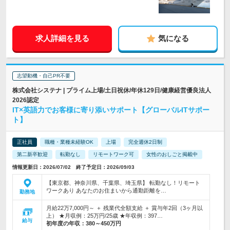
求人詳細を見る
気になる
志望動機・自己PR不要
株式会社システナ | プライム上場/土日祝休/年休129日/健康経営優良法人
2026認定
IT×英語力でお客様に寄り添いサポート【グローバルITサポー
ト】
正社員
職種・業種未経験OK
上場
完全週休2日制
第二新卒歓迎
転勤なし
リモートワーク可
女性のおしごと掲載中
情報更新日：2026/07/02 終了予定日：2026/09/03
【東京都、神奈川県、千葉県、埼玉県】 転勤なし！リモート
ワークあり あなたのお住まいから通勤距離を…
勤務地
月給22万7,000円～ ＋ 残業代全額支給 ＋ 賞与年2回（3ヶ月以
上） ★月収例：25万円/25歳 ★年収例：397…
給与
初年度の年収：
380～450万円