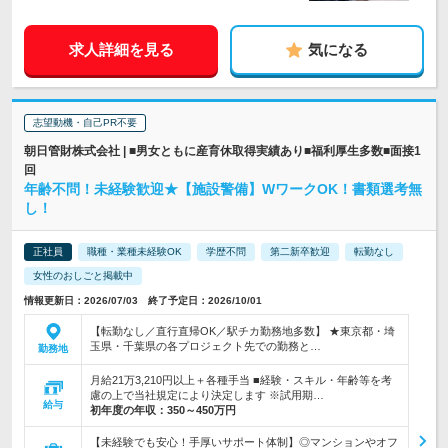
求人詳細を見る
気になる
志望動機・自己PR不要
朝日管財株式会社 | ■男女ともに産育休取得実績あり■福利厚生多数■面接1
回
年齢不問！未経験歓迎★【施設警備】WワークOK！書類選考無
し！
正社員
職種・業種未経験OK
学歴不問
第二新卒歓迎
転勤なし
女性のおしごと掲載中
情報更新日：2026/07/03 終了予定日：2026/10/01
【転勤なし／直行直帰OK／駅チカ勤務地多数】 ★東京都・埼
玉県・千葉県の各プロジェクト先での勤務と…
勤務地
月給21万3,210円以上＋各種手当 ■経験・スキル・年齢等を考
慮の上で当社規定により決定します ※試用期…
給与
初年度の年収：
350～450万円
【未経験でも安心！手厚いサポート体制】◎マンションやオフ