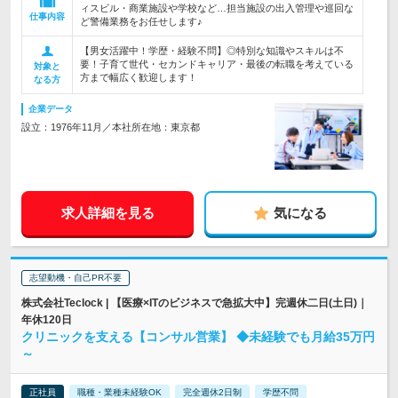
ィスビル・商業施設や学校など…担当施設の出入管理や巡回な
仕事内容
ど警備業務をお任せします♪
【男女活躍中！学歴・経験不問】◎特別な知識やスキルは不
要！子育て世代・セカンドキャリア・最後の転職を考えている
対象と
方まで幅広く歓迎します！
なる方
企業データ
設立：1976年11月／本社所在地：東京都
求人詳細を見る
気になる
志望動機・自己PR不要
株式会社Teclock | 【医療×ITのビジネスで急拡大中】完週休二日(土日)｜
年休120日
クリニックを支える【コンサル営業】 ◆未経験でも月給35万円
～
正社員
職種・業種未経験OK
完全週休2日制
学歴不問