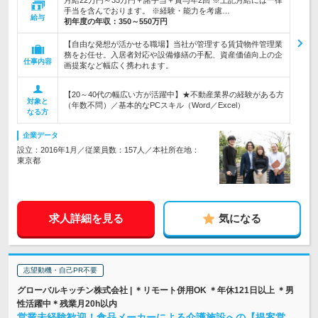
月給22万円～35万円＋諸手当＋賞与年2回 ※上記月給には一律
手当を含んでおります。 ※経験・能力を考慮…
給与
初年度の年収：
350～550万円
【自由な発想が活かせる職場】当社が管理する賃貸物件管理業
務をお任せ。入居者対応や設備修繕の手配、資産価値向上の企
仕事内容
画提案など幅広く携われます。
【20～40代の幅広い方が活躍中】★不動産業界の経験がある方
対象と
（年数不問）／基本的なPCスキル（Word／Excel）
なる方
企業データ
設立：2016年1月／従業員数：157人／本社所在地：
東京都
求人詳細を見る
気になる
志望動機・自己PR不要
グローバルキッチン株式会社 | ＊リモート併用OK ＊年休121日以上 ＊男
性活躍中＊残業月20h以内
営業未経験歓迎！食品メーカーによる介護施設への【提案営