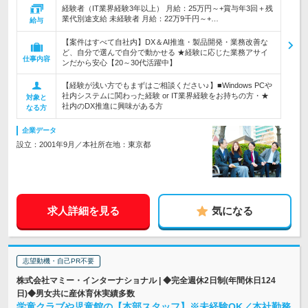
経験者（IT業界経験3年以上） 月給：25万円～+賞与年3回＋残
業代別途支給 未経験者 月給：22万9千円～+…
給与
【案件はすべて自社内】DX＆AI推進・製品開発・業務改善な
ど、自分で選んで自分で動かせる ★経験に応じた業務アサイ
仕事内容
ンだから安心【20～30代活躍中】
【経験が浅い方でもまずはご相談ください♪】■Windows PCや
社内システムに関わった経験 or IT業界経験をお持ちの方・★
対象と
社内のDX推進に興味がある方
なる方
企業データ
設立：2001年9月／本社所在地：東京都
求人詳細を見る
気になる
志望動機・自己PR不要
株式会社マミー・インターナショナル | ◆完全週休2日制(年間休日124
日)◆男女共に産休育休実績多数
学童クラブや児童館の【本部スタッフ】※未経験OK／本社勤務