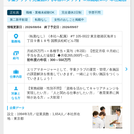
正社員
職種・業種未経験OK
完全週休2日制
学歴不問
第二新卒歓迎
転勤なし
女性のおしごと掲載中
情報更新日：2026/08/04 終了予定日：2026/09/07
《転勤なし》《本社へ配属》 #〒105-0022 東京都港区海岸１
丁目９番１８号 国際浜松町ビル7階
勤務地
月給25万円～+ 各種手当 + 賞与（年2回） 【想定月収 ※月給に
手当を含んだ金額】 ◆月収265,000円～(1…
給与
初年度の年収：
300～550万円
エリアマネージャーとして、学童クラブの運営・管理／各施設
の課題解決を推進していきます。一緒により良い施設をつくっ
仕事内容
ていきましょう！
【実務経験・性別不問】「資格を活かしてキャリアチェンジを
実現したい方」「人と関わる仕事がしたい方」「教育業界に興
対象と
味がある方」→大歓迎！
なる方
企業データ
設立：1994年3月／従業員数：1,654人／本社所在
地：東京都