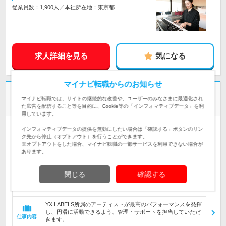
従業員数：1,900人／本社所在地：東京都
求人詳細を見る
気になる
マイナビ転職からのお知らせ
株式会社YX LABELS
マイナビ転職では、サイトの継続的な改善や、ユーザーのみなさまに最適化され
アーティストマネージャー
た広告を配信すること等を目的に、Cookie等の「インフォマティブデータ」を利
用しています。
正社員
職種・業種未経験OK
完全週休2日制
転勤なし
インフォマティブデータの提供を無効にしたい場合は「確認する」ボタンのリン
ク先から停止（オプトアウト）を行うことができます。
情報更新日：2026/08/04 終了予定日：2026/10/05
※オプトアウトをした場合、マイナビ転職の一部サービスを利用できない場合が
あります。
◆YX LABELS本社オフィス 東京都港区芝大門2丁目
勤務地
閉じる
確認する
年俸制310万円以上 ・前職での給与を考慮のうえ、相談の上決
定いたします。 ・固定残業代（40時間分／月6…
給与
YX LABELS所属のアーティストが最高のパフォーマンスを発揮
し、円滑に活動できるよう、管理・サポートを担当していただ
仕事内容
きます。