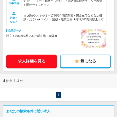
す☆*「リモート勤務がしたい」「電話対応は苦手」など希望
仕事内容
を聞かせてください！
☆*経験やスキルは一切不問☆*週3勤務・完全在宅などもご相
対象と
談ください★ネイル・髪型・服装自由 ★年収400万円以上も可
なる方
企業データ
設立：1989年3月／本社所在地：大阪府
求人詳細を見る
気になる
4
1
4
件中
-
件
1
あなたの検索条件に近い求人