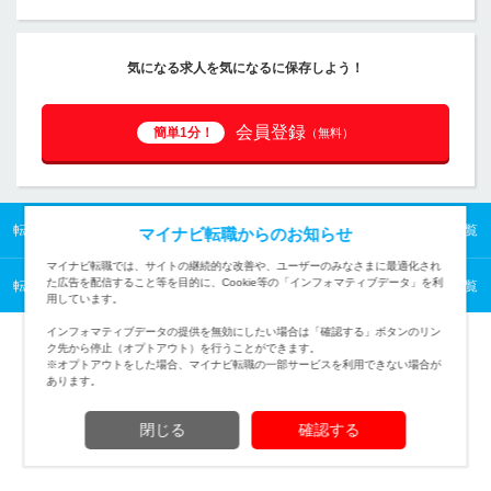
気になる求人を気になるに保存しよう！
会員登録
簡単1分！
（無料）
転職TOP
東海の転職・求人情報TOP
東海／紹介予定派遣の転職・求人一覧
マイナビ転職からのお知らせ
マイナビ転職では、サイトの継続的な改善や、ユーザーのみなさまに最適化され
た広告を配信すること等を目的に、Cookie等の「インフォマティブデータ」を利
転職TOP
東海の転職・求人情報TOP
東海／紹介予定派遣の転職・求人一覧
用しています。
インフォマティブデータの提供を無効にしたい場合は「確認する」ボタンのリン
ク先から停止（オプトアウト）を行うことができます。
※オプトアウトをした場合、マイナビ転職の一部サービスを利用できない場合が
あります。
TOPページへ
閉じる
確認する
(c) Mynavi Corporation