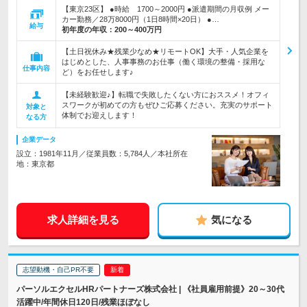
【東京23区】 ●時給 1700～2000円 ●派遣期間の月収例 メー
カー勤務／28万8000円（1日8時間×20日） ●…
給与
初年度の年収：
200～400万円
【土日祝休み★残業少なめ★リモートOK】大手・人気企業を
はじめとした、人事事務のお仕事（働く環境の整備・採用な
仕事内容
ど）をお任せします♪
【未経験歓迎♪】転職で失敗したくない方におススメ！オフィ
スワークが初めての方もぜひご応募ください。充実のサポート
対象と
体制でお迎えします！
なる方
企業データ
設立：1981年11月／従業員数：5,784人／本社所在
地：東京都
求人詳細を見る
気になる
志望動機・自己PR不要
パーソルエクセルHRパートナーズ株式会社 | 《社員雇用前提》20～30代
活躍中/年間休日120日/残業ほぼなし