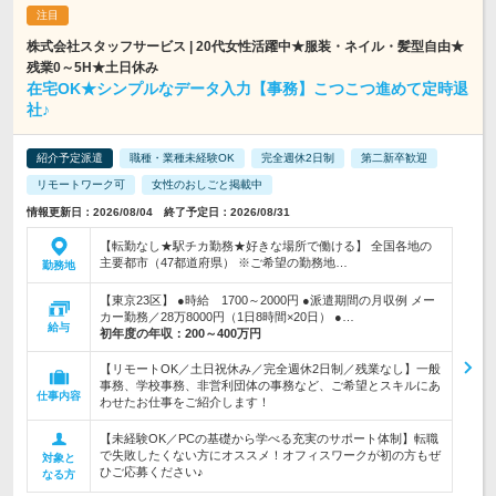
株式会社スタッフサービス | 20代女性活躍中★服装・ネイル・髪型自由★
残業0～5H★土日休み
在宅OK★シンプルなデータ入力【事務】こつこつ進めて定時退
社♪
紹介予定派遣
職種・業種未経験OK
完全週休2日制
第二新卒歓迎
リモートワーク可
女性のおしごと掲載中
情報更新日：2026/08/04 終了予定日：2026/08/31
【転勤なし★駅チカ勤務★好きな場所で働ける】 全国各地の
主要都市（47都道府県） ※ご希望の勤務地…
勤務地
【東京23区】 ●時給 1700～2000円 ●派遣期間の月収例 メー
カー勤務／28万8000円（1日8時間×20日） ●…
給与
初年度の年収：
200～400万円
【リモートOK／土日祝休み／完全週休2日制／残業なし】一般
事務、学校事務、非営利団体の事務など、ご希望とスキルにあ
仕事内容
わせたお仕事をご紹介します！
【未経験OK／PCの基礎から学べる充実のサポート体制】転職
で失敗したくない方にオススメ！オフィスワークが初の方もぜ
対象と
ひご応募ください♪
なる方