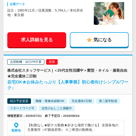
企業データ
設立：1981年11月／従業員数：5,784人／本社所在
地：東京都
求人詳細を見る
気になる
志望動機・自己PR不要
株式会社スタッフサービス | ＜20代女性活躍中＞髪型・ネイル・服装自由
★完全週休二日制
在宅OK★お休みたっぷり【人事事務】初心者向けシンプルワー
ク♪
紹介予定派遣
職種・業種未経験OK
完全週休2日制
第二新卒歓迎
リモートワーク可
女性のおしごと掲載中
情報更新日：2026/07/21 終了予定日：2026/08/24
【転勤なし★駅チカ勤務★好きな場所で働ける】 全国各地の
主要都市（47都道府県） ※ご希望の勤務地…
勤務地