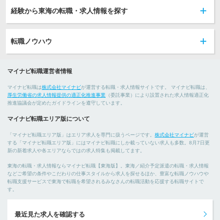
経験から東海の転職・求人情報を探す
転職ノウハウ
マイナビ転職運営者情報
マイナビ転職は
株式会社マイナビ
が運営する転職・求人情報サイトです。 マイナビ転職は、
厚生労働省の求人情報提供の適正化推進事業
（委託事業）により設置された求人情報適正化
推進協議会が定めたガイドラインを遵守しています。
マイナビ転職エリア版について
「マイナビ転職エリア版」はエリア求人を専門に扱うページです。
株式会社マイナビ
が運営
する「マイナビ転職エリア版」にはマイナビ転職にしか載っていない求人も多数。8月7日更
新の新着求人や各エリアならではの求人特集も掲載してます。
東海の転職・求人情報ならマイナビ転職【東海版】。東海／紹介予定派遣の転職・求人情報
などご希望の条件やこだわりの仕事スタイルから求人を探せるほか、豊富な転職ノウハウや
転職支援サービスで東海で転職を希望されるみなさんの転職活動を応援する転職サイトで
す。
最近見た求人を確認する