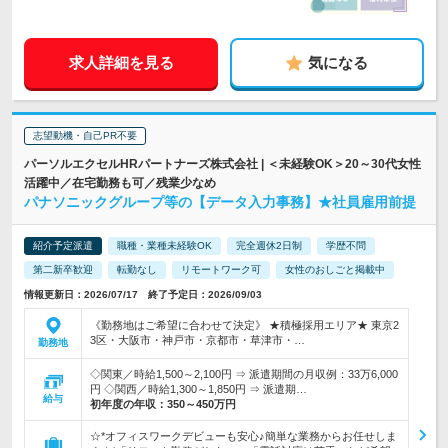
求人詳細を見る
気になる
志望動機・自己PR不要
パーソルエクセルHRパートナーズ株式会社 | ＜未経験OK＞20～30代女性
活躍中／在宅勤務も可／残業少なめ
パナソニックグループ等の【データ入力事務】★社員雇用前提
紹介予定派遣
職種・業種未経験OK
完全週休2日制
学歴不問
第二新卒歓迎
転勤なし
リモートワーク可
女性のおしごと掲載中
情報更新日：2026/07/17 終了予定日：2026/09/03
《勤務地はご希望に合わせて決定》 ★積極採用エリア★ 東京2
3区・大阪市・神戸市・京都市・草津市・…
勤務地
◇関東／時給1,500～2,100円 ⇒ 派遣期間の月収例：33万6,000
円 ◇関西／時給1,300～1,850円 ⇒ 派遣期…
給与
初年度の年収：
350～450万円
☆*オフィスワークデビューも安心♪簡単な業務からお任せしま