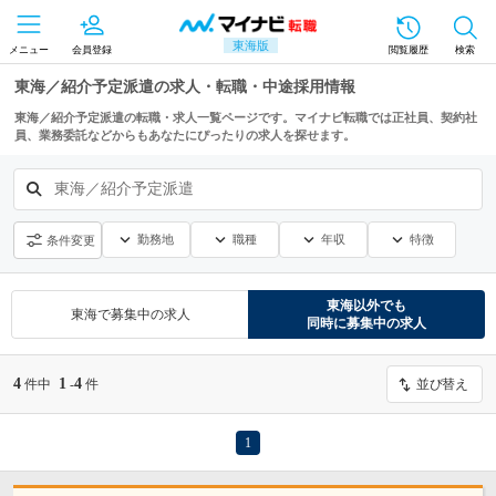
東海版
メニュー
会員登録
閲覧履歴
検索
東海／紹介予定派遣の求人・転職・中途採用情報
東海／紹介予定派遣の転職・求人一覧ページです。マイナビ転職では正社員、契約社
員、業務委託などからもあなたにぴったりの求人を探せます。
東海／紹介予定派遣
勤務地
職種
年収
特徴
条件変更
東海
以外でも
東海
で募集中の求人
同時に募集中の求人
4
1
4
件中
-
件
並び替え
1