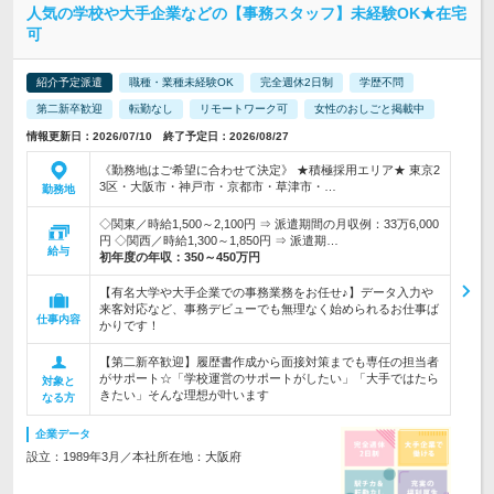
人気の学校や大手企業などの【事務スタッフ】未経験OK★在宅
可
紹介予定派遣
職種・業種未経験OK
完全週休2日制
学歴不問
第二新卒歓迎
転勤なし
リモートワーク可
女性のおしごと掲載中
情報更新日：2026/07/10 終了予定日：2026/08/27
《勤務地はご希望に合わせて決定》 ★積極採用エリア★ 東京2
3区・大阪市・神戸市・京都市・草津市・…
勤務地
◇関東／時給1,500～2,100円 ⇒ 派遣期間の月収例：33万6,000
円 ◇関西／時給1,300～1,850円 ⇒ 派遣期…
給与
初年度の年収：
350～450万円
【有名大学や大手企業での事務業務をお任せ♪】データ入力や
来客対応など、事務デビューでも無理なく始められるお仕事ば
仕事内容
かりです！
【第二新卒歓迎】履歴書作成から面接対策までも専任の担当者
がサポート☆「学校運営のサポートがしたい」「大手ではたら
対象と
きたい」そんな理想が叶います
なる方
企業データ
設立：1989年3月／本社所在地：大阪府