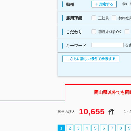
特に
職種
指定する
雇用形態
正社員
契約社
こだわり
職種未経験OK
を
キーワード
さらに詳しい条件で検索する
岡山県
以外でも同
10,655
件
該当の求人
1～
1
2
3
4
5
6
7
8
9