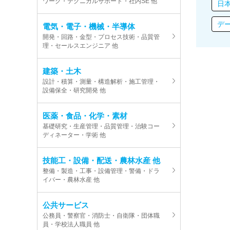
ワーク・テクニカルサポート・社内SE 他
日
デ
電気・電子・機械・半導体
開発・回路・金型・プロセス技術・品質管
理・セールスエンジニア 他
建築・土木
設計・積算・測量・構造解析・施工管理・
設備保全・研究開発 他
医薬・食品・化学・素材
基礎研究・生産管理・品質管理・治験コー
ディネーター・学術 他
技能工・設備・配送・農林水産 他
整備・製造・工事・設備管理・警備・ドラ
イバー・農林水産 他
公共サービス
公務員・警察官・消防士・自衛隊・団体職
員・学校法人職員 他