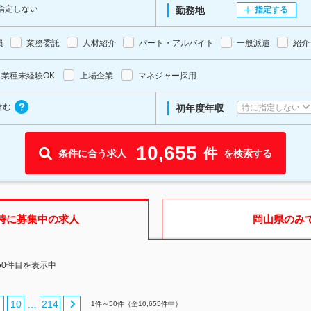
指定しない
勤務地
指定する
員
業務委託
人材紹介
パート・アルバイト
一般派遣
紹介
業種未経験OK
上場企業
マネジャー採用
含む
特に指定しない
初年度年収
10,655
件
条件に合う求人
を検索する
時に募集中の求人
岡山県
のみ
50件目を表示中
10
214
…
1
件～
50
件（全
10,655
件中）