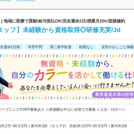
 地域に医療で貢献/給与前払OK/完全週休2日/残業月20h/面接確約
ッフ】未経験から資格取得◎研修充実/Jd
全週休2日制
学歴不問
第二新卒歓迎
転勤なし
女性のおしごと掲載
オープニングSTAFF募集あり ☆首都圏を中心に全国で大募集 ☆上京・UIターン
9.2万~30.2万円＋賞与年2回 《エリア2》 月給28.3万円~29.3万円＋賞与年2回