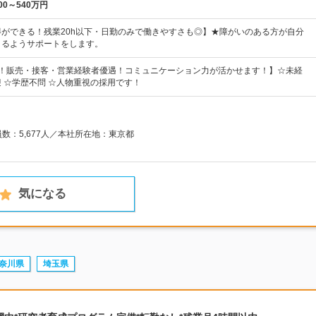
00～540万円
ができる！残業20h以下・日勤のみで働きやすさも◎】★障がいのある方が自分
きるようサポートをします。
割！販売・接客・営業経験者優遇！コミュニケーション力が活かせます！】☆未経
 ☆学歴不問 ☆人物重視の採用です！
員数：5,677人／本社所在地：東京都
気になる
奈川県
埼玉県