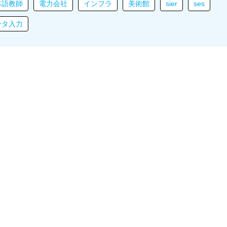
本語教師
電力会社
インフラ
美術館
sier
ses
ータ入力