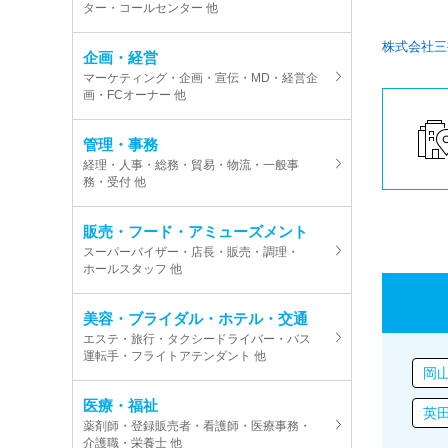
ター・コールセンター 他
株式会社三
企画・経営
マーケティング・企画・宣伝・MD・経営企
画・FCオーナー 他
管理・事務
経理・人事・総務・貿易・物流・一般事
務・受付 他
販売・フード・アミューズメント
スーパーバイザー・店長・販売・調理・
ホールスタッフ 他
美容・ブライダル・ホテル・交通
エステ・旅行・タクシードライバー・バス
運転手・フライトアテンダント 他
岡
医療・福祉
英
薬剤師・登録販売者・看護師・医療事務・
介護職・栄養士 他