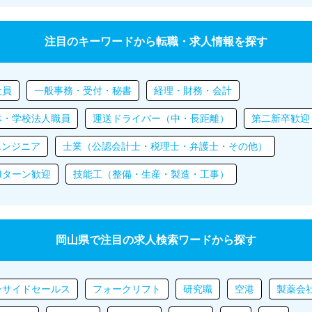
注目のキーワードから転職・求人情報を探す
社員
一般事務・受付・秘書
経理・財務・会計
体・学校法人職員
運送ドライバー（中・長距離）
第二新卒歓迎
エンジニア
士業（公認会計士・税理士・弁護士・その他）
Iターン歓迎
技能工（整備・生産・製造・工事）
岡山県で注目の求人検索ワードから探す
ンサイドセールス
フォークリフト
研究職
空港
製薬会