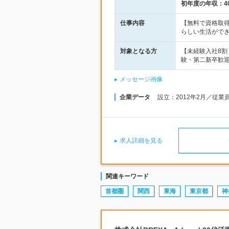
初年度の年収：
4
仕事内容
【無料で資格取得
らしい生活がで
対象となる方
【未経験入社8
験・第二新卒歓迎
メッセージ画像
企業データ
設立：2012年2月／従業
求人詳細を見る
関連キーワード
首都圏
関西
東海
東京都
神