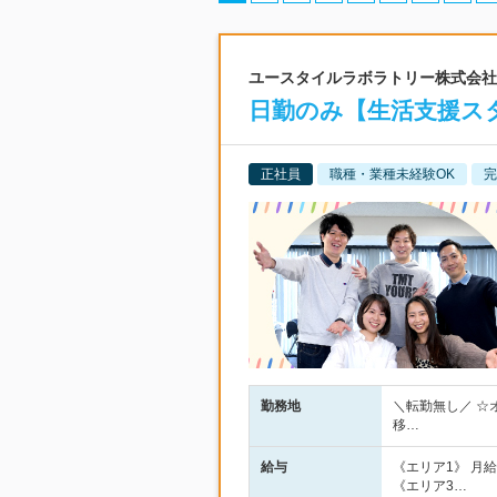
ユースタイルラボラトリー株式会社 |
日勤のみ【生活支援スタ
正社員
職種・業種未経験OK
完
勤務地
＼転勤無し／ ☆
移…
給与
《エリア1》 月給2
《エリア3…