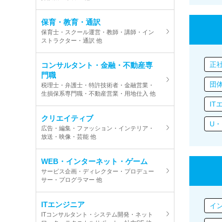
保育・教育・通訳
保育士・スクール運営・教師・講師・イン
ストラクター・通訳 他
正
コンサルタント・金融・不動産専
門職
団
税理士・弁護士・特許技術者・金融営業・
生損保系専門職・不動産営業・用地仕入 他
IT
クリエイティブ
U・
広告・編集・ファッション・インテリア・
放送・映像・芸能 他
WEB・インターネット・ゲーム
サービス企画・ディレクター・プロデュー
サー・プログラマー 他
ITエンジニア
イ
ITコンサルタント・システム開発・ネット