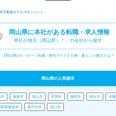
井不動産ホテルマネジメント……
岡山県に本社がある転職・求人情報
「本社が地元（岡山県）！」の会社から探す
【岡山県のU・Iターン転職・移住ガイド】仕事・暮らしの魅力とは？
岡山県の人気都市
山市
倉敷市
津山市
笠岡市
備前市
総社市
赤磐
田郡西粟倉村
瀬戸内市
浅口市