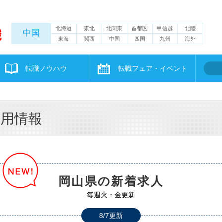
北海道
東北
北関東
首都圏
甲信越
北陸
中国
東海
関西
中国
四国
九州
海外
転職ノウハウ
転職フェア・イベント
採用情報
岡山県の新着求人
毎週火・金更新
8/7更新