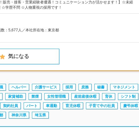
割！販売・接客・営業経験者優遇！コミュニケーション力が活かせます！】☆未経
 ☆学歴不問 ☆人物重視の採用です！
員数：5,677人／本社所在地：東京都
気になる
職
ヘルパー
介護サービス
採用
庶務
秘書
マネジメント
家賃補助
禁煙
女性管理職
産前産後休暇
育休
シフト制
契約社員
パート
車通勤
育児休暇
子育て中の社員
慶弔休暇
都
神奈川県
埼玉県