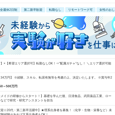
全週休2日制
第二新卒歓迎
転勤なし
リモートワーク可
女性のおし
】×【希望エリア選択可】転勤なしOK！⇒”配属ガチャ”なし！ ＼エリア選択可能
円～34万円】 ※経験、スキル、転居有無等を考慮の上、決定いたします。 ※賞与年2
50～500万円
ーメイドの研修からスタート！】基礎を学んだ後、日清食品、武田薬品工業、ロー
ーなどで研究・研究アシスタントを担当
歓迎☆20代・第二新卒活躍中】★理系出身者を募集！（化学・生物・栄養など）未
実験経験があれば文系出身者もOK！