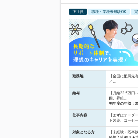
正社員
職種・業種未経験OK
完
勤務地
【全国に配属先有
／…
給与
【月給22.5万
回、昇給…
初年度の年収：
3
仕事内容
【まずはオーダ
ト製薬、コーセ
対象となる方
【未経験・既卒
経験入社90％★