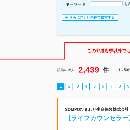
を
キーワード
さらに詳しい条件で検索する
この都道府県
以外で
2,439
件
該当の求人
1～5
1
2
3
4
5
6
7
8
9
SOMPOひまわり生命保険株式会社
【ライフカウンセラー】