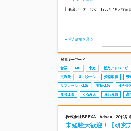
企業データ
設立：1981年7月／従業
求人詳細を見る
関連キーワード
営業
MR
小売
販売アドバイザ
交通費
U・Iターン
資格取得
禁
リフレッシュ休暇
有給休暇
社会保
慶弔休暇
くるみん
直行直帰
高
株式会社BREXA Advan | 2
未経験大歓迎！【研究ア