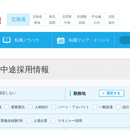
北海道
東北
北関東
首都圏
甲信越
北陸
北海道
東海
関西
中国
四国
九州
海外
転職ノウハウ
転職フェア・イベント
・中途採用情報
指定しない
勤務地
指定する
員
業務委託
人材紹介
パート・アルバイト
一般派遣
紹介
業種未経験OK
上場企業
マネジャー採用