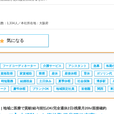
員数：1,334人／本社所在地：大阪府
気になる
フードコーディネーター
介護サービス
アシスタント
急募
転勤
資格取得
家賃補助
禁煙
産休
産後休暇
育休
ガソリン代
時短勤務
結婚祝金
土日休み
夏季休暇
社会保険
博多駅
ワーク
慶弔休暇
ブランクOK
地域限定社員
首都圏
関西
東
 地域に医療で貢献/給与前払OK/完全週休2日/残業月20h/面接確約