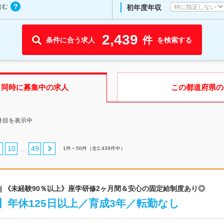
含む
特に指定しない
初年度年収
2,439
件
条件に合う求人
を検索する
も同時に募集中の求人
この都道府県
の
0件目を表示中
10
49
…
1
件～
50
件（全
2,439
件中）
 | 《未経験90％以上》座学研修2ヶ月間＆安心の固定給制度あり◎
年休125日以上／育成3年／転勤なし