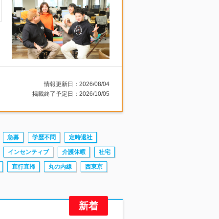
情報更新日：2026/08/04
掲載終了予定日：2026/10/05
急募
学歴不問
定時退社
インセンティブ
介護休暇
社宅
直行直帰
丸の内線
西東京