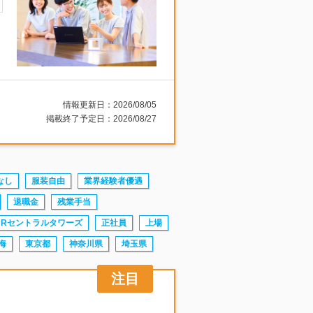
情報更新日：2026/08/05
掲載終了予定日：2026/08/27
なし
服装自由
業界経験者優遇
退職金
残業手当
JRセントラルタワーズ
正社員
上場
海
東京都
神奈川県
埼玉県