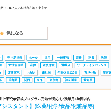
員数：2,825人／本社所在地：東京都
気になる
ー
売り場担当
ホール
採用
一般事務
庶務
秘書
教師
煙
女性管理職
産休
産後休暇
退職金
ワークライフバランス
険
西新宿駅
小倉駅
正社員
年間休日120日
育児休暇
産育
卒
首都圏
関西
東海
東京都
神奈川県
愛知県
0代活躍中*研究者育成プログラム完備*転勤なし*残業月4時間以内
シスタント】(医薬/化学/食品/化粧品等)