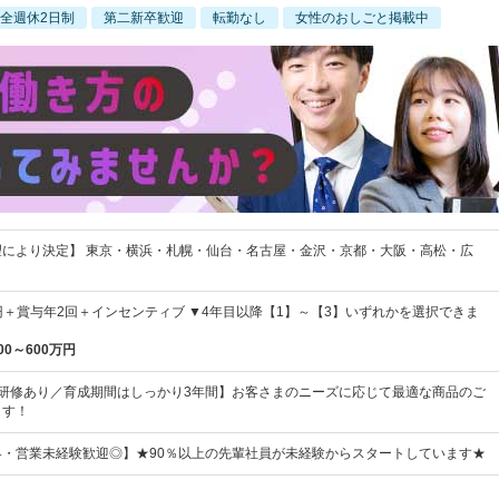
全週休2日制
第二新卒歓迎
転勤なし
女性のおしごと掲載中
望により決定】 東京・横浜・札幌・仙台・名古屋・金沢・京都・大阪・高松・広
00円＋賞与年2回＋インセンティブ ▼4年目以降【1】～【3】いずれかを選択できま
00～600万円
学研修あり／育成期間はしっかり3年間】お客さまのニーズに応じて最適な商品のご
ます！
界・営業未経験歓迎◎】★90％以上の先輩社員が未経験からスタートしています★