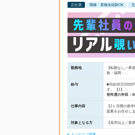
正社員
職種・業種未経験OK
完
勤務地
【転勤なし／希
島・福岡・…
給与
■月給30万20
す。 【1】…
初年度の年収：
4
仕事内容
【2ヶ月間の座
提案をお任せし
対象となる方
【高卒以上／業
メッセージ画像