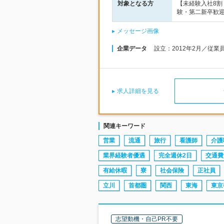
対象となる方
【未経験入社8
験・第二新卒歓迎
メッセージ画像
企業データ
設立：2012年2月／従業
求人詳細を見る
関連キーワード
営業
流通
旅行
看護師
介護
業界経験者優遇
完全週休2日
交通費
有給休暇
寮
社会保険
正社員
立川
首都圏
関西
東海
東京
志望動機・自己PR不要