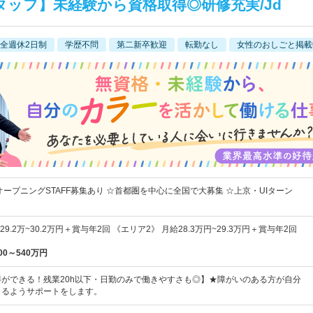
ッフ】未経験から資格取得◎研修充実/Jd
全週休2日制
学歴不問
第二新卒歓迎
転勤なし
女性のおしごと掲載
オープニングSTAFF募集あり ☆首都圏を中心に全国で大募集 ☆上京・UIターン
9.2万~30.2万円＋賞与年2回 《エリア2》 月給28.3万円~29.3万円＋賞与年2回
00～540万円
ができる！残業20h以下・日勤のみで働きやすさも◎】★障がいのある方が自分
きるようサポートをします。