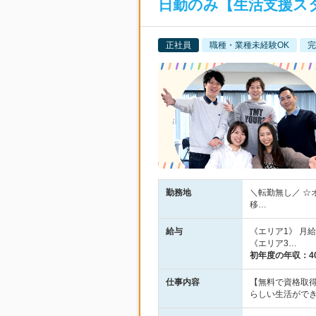
日勤のみ【生活支援スタ
正社員
職種・業種未経験OK
完
勤務地
＼転勤無し／ ☆
移…
給与
《エリア1》 月給2
《エリア3…
初年度の年収：
4
仕事内容
【無料で資格取得
らしい生活がで