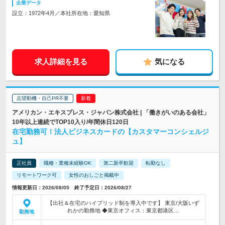
企業データ
設立：1972年4月／本社所在地：愛知県
求人詳細を見る
気になる
志望動機・自己PR不要
アメリカン・エキスプレス・ジャパン株式会社 | 「働きがいのある会社」
10年以上連続でTOP10入り/年間休日120日
在宅勤務可！法人ビジネスカードの【カスタマーコンシェルジ
ュ】
正社員
職種・業種未経験OK
第二新卒歓迎
転勤なし
リモートワーク可
女性のおしごと掲載中
情報更新日：2026/08/05 終了予定日：2026/08/27
【出社＆在宅のハイブリッド制を導入中です】 東京/大阪いず
れかの勤務地 ◆東京オフィス：東京都港区…
勤務地