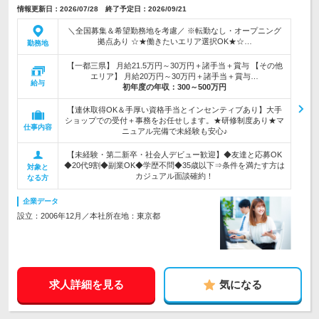
情報更新日：2026/07/28 終了予定日：2026/09/21
＼全国募集＆希望勤務地を考慮／ ※転勤なし・オープニング
拠点あり ☆★働きたいエリア選択OK★☆…
勤務地
【一都三県】 月給21.5万円～30万円＋諸手当＋賞与 【その他
エリア】 月給20万円～30万円＋諸手当＋賞与…
給与
初年度の年収：
300～500万円
【連休取得OK＆手厚い資格手当とインセンティブあり】大手
ショップでの受付＋事務をお任せします。★研修制度あり★マ
仕事内容
ニュアル完備で未経験も安心♪
【未経験・第二新卒・社会人デビュー歓迎】◆友達と応募OK
◆20代9割◆副業OK◆学歴不問◆35歳以下⇒条件を満たす方は
対象と
カジュアル面談確約！
なる方
企業データ
設立：2006年12月／本社所在地：東京都
求人詳細を見る
気になる