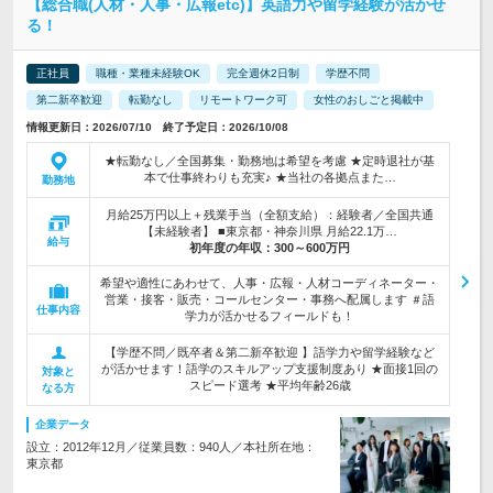
【総合職(人材・人事・広報etc)】英語力や留学経験が活かせ
る！
正社員
職種・業種未経験OK
完全週休2日制
学歴不問
第二新卒歓迎
転勤なし
リモートワーク可
女性のおしごと掲載中
情報更新日：2026/07/10 終了予定日：2026/10/08
★転勤なし／全国募集・勤務地は希望を考慮 ★定時退社が基
本で仕事終わりも充実♪ ★当社の各拠点また…
勤務地
月給25万円以上＋残業手当（全額支給）：経験者／全国共通
【未経験者】 ■東京都・神奈川県 月給22.1万…
給与
初年度の年収：
300～600万円
希望や適性にあわせて、人事・広報・人材コーディネーター・
営業・接客・販売・コールセンター・事務へ配属します ＃語
仕事内容
学力が活かせるフィールドも！
【学歴不問／既卒者＆第二新卒歓迎 】語学力や留学経験など
が活かせます！語学のスキルアップ支援制度あり ★面接1回の
対象と
スピード選考 ★平均年齢26歳
なる方
企業データ
設立：2012年12月／従業員数：940人／本社所在地：
東京都