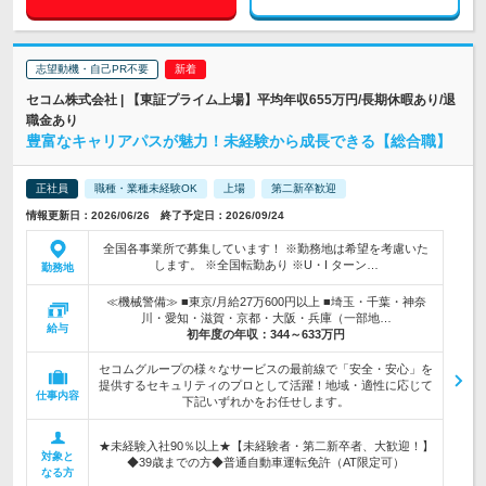
志望動機・自己PR不要
セコム株式会社 | 【東証プライム上場】平均年収655万円/長期休暇あり/退
職金あり
豊富なキャリアパスが魅力！未経験から成長できる【総合職】
正社員
職種・業種未経験OK
上場
第二新卒歓迎
情報更新日：2026/06/26 終了予定日：2026/09/24
全国各事業所で募集しています！ ※勤務地は希望を考慮いた
します。 ※全国転勤あり ※U・I ターン…
勤務地
≪機械警備≫ ■東京/月給27万600円以上 ■埼玉・千葉・神奈
川・愛知・滋賀・京都・大阪・兵庫（一部地…
給与
初年度の年収：
344～633万円
セコムグループの様々なサービスの最前線で「安全・安心」を
提供するセキュリティのプロとして活躍！地域・適性に応じて
仕事内容
下記いずれかをお任せします。
★未経験入社90％以上★【未経験者・第二新卒者、大歓迎！】
対象と
◆39歳までの方◆普通自動車運転免許（AT限定可）
なる方