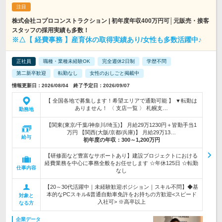
株式会社コプロコンストラクション | 初年度年収400万円可│元販売・接客
スタッフの採用実績も多数！
※△【 経費事務 】産育休の取得実績あり/女性も多数活躍中♪
正社員
職種・業種未経験OK
完全週休2日制
学歴不問
第二新卒歓迎
転勤なし
女性のおしごと掲載中
情報更新日：2026/08/04 終了予定日：2026/09/07
【 全国各地で募集します！希望エリアで通勤可能 】 ▼転勤は
ありません！ 〈 支店一覧 〉 札幌支…
勤務地
【関東(東京/千葉/神奈川/埼玉)】 月給29万1230円＋皆勤手当1
万円 【関西(大阪/京都/兵庫)】 月給29万13…
給与
初年度の年収：
300～1,200万円
【研修面など豊富なサポートあり】建設プロジェクトにおける
経費業務を中心に事務全般をお任せします ☆年休125日 ☆転勤
仕事内容
なし
【20～30代活躍中｜未経験歓迎ポジション｜スキル不問】◆基
本的なPCスキル&普通自動車免許をお持ちの方歓迎<スピード
対象と
入社可> ※高卒以上
なる方
企業データ