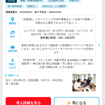
正社員
職種・業種未経験OK
完全週休2日制
学歴不問
第二新卒歓迎
転勤なし
女性のおしごと掲載中
情報更新日：2026/08/07 終了予定日：2026/10/05
☆転勤無し ☆オープニングSTAFF募集あり ☆全国で大募集 ☆
日勤のみも選択できるエリアあり ☆…
勤務地
《エリア1》 月給33.3万～45.1万円＋賞与2回 《エリア2》 月
給32.4万～45.1万円＋賞与2回 《エリア3》 …
給与
初年度の年収：
400～540万円
重度の障害がある方やご高齢者への医療的ケアサービス等を行
います。ゆくゆくはサービスリーダーやマネージャーを目指せ
仕事内容
ます。
【学歴不問・ブランクOK・年齢不問】★未経験から無料で資
格取得！ ★社員の約7割は未経験！手に職をつけたい方、親の
対象と
介護で興味を持った方も歓迎！
なる方
企業データ
設立：2012年2月／従業員数：5,677人／本社所在
地：東京都
求人詳細を見る
気になる