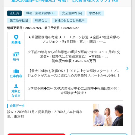
『最大10連休×17時退社』可能！【人材管理スタッフ】/kd
正社員
職種・業種未経験OK
完全週休2日制
学歴不問
第二新卒歓迎
転勤なし
女性のおしごと掲載中
情報更新日：2026/07/24 終了予定日：2026/08/27
★希望勤務地を考慮 ★Ｕ・Ｉターン歓迎 ★全国47都道府県の
プロジェクト先(首都圏・東北・関西・中…
勤務地
☆下記の給与から給与形態の選択が可能です☆ ＜１＞月給+交
通費+（残業代は全額別途支給） ■首都圏・…
給与
初年度の年収：
350～500万円
【最大10連休も取得OK！】90％以上が未経験スタート！プロ
ジェクトがスムーズに進むための事務的サポートからお任せ！
仕事内容
☆学歴不問◆20～30代の男性が中心に活躍中◆転職回数不問！
対象と
未経験者大歓迎！
なる方
企業データ
設立：2008年11月／従業員数：3,760人／本社所在
地：東京都