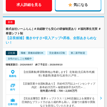
求人詳細を見る
気になる
株式会社いーふらん | ＃未経験でも安心の研修制度あり ＃福利厚生充実 ＃
希望シフト制
【店長候補】働きやすさ×収入アップ×昇格、全部あきらめな
い！
正社員
職種・業種未経験OK
完全週休2日制
第二新卒歓迎
女性のおしごと掲載中
情報更新日：2026/08/07 終了予定日：2026/09/10
【|全国募集|希望勤務地は考慮します】 北海道(北広島市/札幌
市) 青森県(青森市/弘前市/八戸市…
勤務地
【店舗営業※全国転勤あり】 月給45万円以上+インセンティブ
内訳：基本給23万円＋秘密保持手当4万円＋…
給与
初年度の年収：
700～2,500万円
【完全反響型】業界トップクラス！1,940店舗以上を展開する
圧倒的なブランド力があり成約率も高い。店舗での接客や買取
仕事内容
などを担当していただきます。