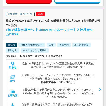
志望動機・自己PR不要
株式会社IDOM | 東証プライム上場│健康経営優良法人2026（大規模法人部
門）認定
1年で経営の舞台へ【Gulliverのマネージャー】入社祝金50
万/1HSP
正社員
職種・業種未経験OK
上場
学歴不問
第二新卒歓迎
転勤なし
女性のおしごと掲載中
情報更新日：2026/08/07 終了予定日：2026/08/27
全国（47都道府県）のガリバー直営店舗及び事業所 ★初期配
属は希望と現住所を考慮の上、相談可能です…
勤務地
月給30万円～＋毎月インセンティブ+賞与＋入社祝い金50万円
※前職給与・経験を考慮し、決定いたします。…
給与
初年度の年収：
500～900万円
＃最短1年以内で経営の舞台にいける花形のキャリアコース
＃Gulliver店舗の売上を牽引する重要ポジション（成約率は業
仕事内容
界でも驚異の50％）
◎学歴・業界知識も不問 ◎営業または販売経験ある方歓迎