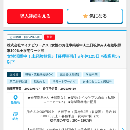
求人詳細を見る
気になる
志望動機・自己PR不要
株式会社マイナビワークス | 女性のお仕事掲載中★土日祝休み★有給取得
率100%★在宅ワーク可
女性活躍中！未経験歓迎♪【経理事務】#年休125日 #残業月5h
以下
正社員
職種・業種未経験OK
完全週休2日制
学歴不問
第二新卒歓迎
転勤なし
リモートワーク可
女性のおしごと掲載中
情報更新日：2026/08/07 終了予定日：2026/09/10
★在宅勤務あり ★転勤なし ★髪型/ネイル/ピアス自由（私服/
スニーカーOK） ★希望勤務地に配属…
勤務地
月給 210,000円以上 + 各種手当 + 賞与年2回（首都圏） 月給 19
8,000円以上 + 各種手当 + 賞与年2回（大…
給与
初年度の年収：
290～320万円
【女性活躍中／サポート体制万全】大手企業をはじめとしたお