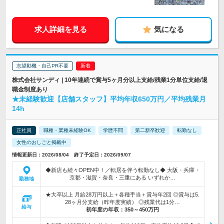
求人詳細を見る
気になる
志望動機・自己PR不要
株式会社サンディ | 10年連続で賞与5ヶ月分以上支給/残業1分単位支給/退
職金制度あり
★未経験歓迎【店舗スタッフ】平均年収650万円／平均残業月
14h
正社員
職種・業種未経験OK
学歴不問
第二新卒歓迎
転勤なし
女性のおしごと掲載中
情報更新日：2026/08/04 終了予定日：2026/09/07
◆新店も続々OPEN中！／転居を伴う転勤なし◆ 大阪・兵庫・
京都・滋賀・奈良・三重にある いずれか…
勤務地
★大卒以上 月給28万円以上＋各種手当＋賞与年2回 ◎賞与は5.
28ヶ月分支給（昨年度実績） ◎残業代は1分…
給与
初年度の年収：
350～450万円