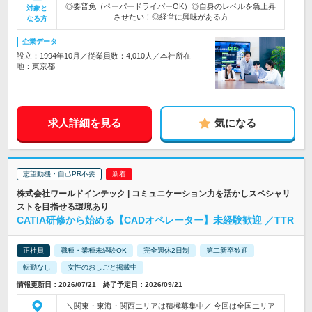
◎要普免（ペーパードライバーOK）◎自身のレベルを急上昇
対象と
させたい！◎経営に興味がある方
なる方
企業データ
設立：1994年10月／従業員数：4,010人／本社所在
地：東京都
求人詳細を見る
気になる
志望動機・自己PR不要
株式会社ワールドインテック | コミュニケーション力を活かしスペシャリ
ストを目指せる環境あり
CATIA研修から始める【CADオペレーター】未経験歓迎 ／TTR
正社員
職種・業種未経験OK
完全週休2日制
第二新卒歓迎
転勤なし
女性のおしごと掲載中
情報更新日：2026/07/21 終了予定日：2026/09/21
＼関東・東海・関西エリアは積極募集中／ 今回は全国エリア