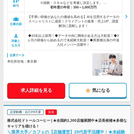
※経験・スキルなどを考慮し決定します。 …
給与
初年度の年収：
350～1,000万円
【手厚い研修があなたの価値を高める】AIを活用するデータの
スペシャリストに成長！クライアントの集客・売上UP、課題
仕事内容
解決に貢献します！
◆10名以上採用！◆データやAIに興味がある方は大歓迎！◆3
ヵ月の研修から始めるので未経験大歓迎！◆異業種出身の中途
対象と
入社メンバー活躍中！
なる方
企業データ
本社所在地：東京都
求人詳細を見る
気になる
志望動機・自己PR不要
株式会社ドトールコーヒー | ★全国約1,300店舗展開中★店長候補★多様な
キャリアを描ける！
＼業界大手／カフェの【店舗運営】20代若手活躍中！★未経験