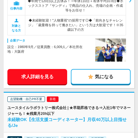
◆年間で120日以上お休み！⇒年休110日＋有休平均10.8日◆ボ
ックスストア『サンディ』で商品の仕入れ、売場の企画・作成
仕事内容
等をお任せ！
◆未経験歓迎！"人物重視"の採用です◎◆「前向きなチャレン
ジ」「裁量権を持って働きたい」という方は大歓迎です！※35
対象と
歳以下の方
なる方
企業データ
設立：1980年9月／従業員数：6,009人／本社所在
地：大阪府
求人詳細を見る
気になる
志望動機・自己PR不要
ユースタイルラボラトリー株式会社 | ★早期昇格できる⇒入社1年でマネー
ジャーも！★残業月20h以下
未経験OK【生活支援コーディネーター】月収40万以上目指せ
る/Je