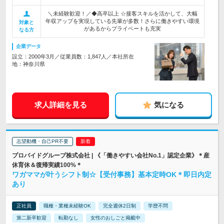
＼未経験歓迎！／◆高卒以上 ☆接客スキルを活かして、大幅
年収アップを実現している先輩が多数！さらに働きやすい環境
対象と
があるからプライベートも充実
なる方
企業データ
設立：2000年3月／従業員数：1,847人／本社所在
地：神奈川県
求人詳細を見る
気になる
志望動機・自己PR不要
プロバイドグループ株式会社 | 《「働きやすい会社No.1」認定企業》＊産
休育休＆復帰実績100%＊
ワガママが叶うシフト制☆【受付事務】基本定時OK＊即日内定
あり
正社員
職種・業種未経験OK
完全週休2日制
学歴不問
第二新卒歓迎
転勤なし
女性のおしごと掲載中