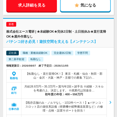
求人詳細を見る
気になる
株式会社エース電研 | ★未経験OK★完休2日制・土日祝休み★直行直帰
OK★屋外作業なし
パチンコ好き必見！遊技空間を支える【メンテナンス】
正社員
職種・業種未経験OK
完全週休2日制
学歴不問
第二新卒歓迎
転勤なし
情報更新日：2026/08/07 終了予定日：2026/11/05
【転勤なし・直行直帰OK！】 東京・札幌・仙台・秋田・郡
山・金沢・大阪・神戸・京都での募集 下記の…
勤務地
月給28.9万円～35.3万円＋賞与年2回＋諸手当 ※経験・スキル
を考慮の上、決定します。 ※残業代は別途全…
給与
初年度の年収：
400～556万円
【既存店舗のみ・ノルマなし・1日2件ペース！】●パチンコ・
スロット店の遊技系設備（研磨機や紙幣搬送装置など）の修
仕事内容
理・点検・設置サポートを担当！