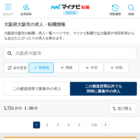
関西版
メニュー
会員登録
閲覧履歴
検索
大阪府大阪市の求人・転職情報
大阪府大阪市の転職・求人一覧ページです。マイナビ転職では大阪府の市区町村から
もあなたにぴったりの求人を探せます。
大阪府大阪市
勤務地
職種
年収
特徴
条件変更
この都道府県
以外でも
この都道府県
で募集中の求人
同時に募集中の求人
5,755
1
50
件中
-
件
並び替え
1
2
3
4
5
116
…