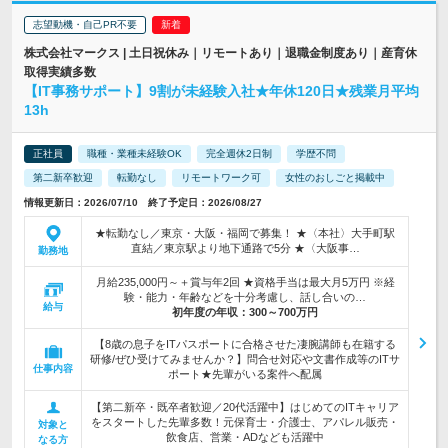
志望動機・自己PR不要
株式会社マークス | 土日祝休み｜リモートあり｜退職金制度あり｜産育休
取得実績多数
【IT事務サポート】9割が未経験入社★年休120日★残業月平均
13h
正社員
職種・業種未経験OK
完全週休2日制
学歴不問
第二新卒歓迎
転勤なし
リモートワーク可
女性のおしごと掲載中
情報更新日：2026/07/10 終了予定日：2026/08/27
★転勤なし／東京・大阪・福岡で募集！ ★〈本社〉大手町駅
直結／東京駅より地下通路で5分 ★〈大阪事…
勤務地
月給235,000円～＋賞与年2回 ★資格手当は最大月5万円 ※経
験・能力・年齢などを十分考慮し、話し合いの…
給与
初年度の年収：
300～700万円
【8歳の息子をITパスポートに合格させた凄腕講師も在籍する
研修/ぜひ受けてみませんか？】問合せ対応や文書作成等のITサ
仕事内容
ポート★先輩がいる案件へ配属
【第二新卒・既卒者歓迎／20代活躍中】はじめてのITキャリア
をスタートした先輩多数！元保育士・介護士、アパレル販売・
対象と
飲食店、営業・ADなども活躍中
なる方