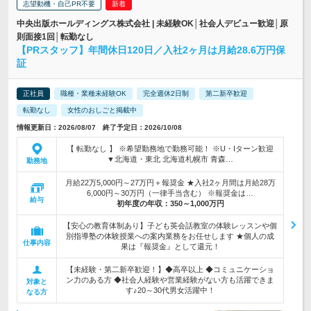
志望動機・自己PR不要
中央出版ホールディングス株式会社 | 未経験OK│社会人デビュー歓迎│原
則面接1回│転勤なし
【PRスタッフ】年間休日120日／入社2ヶ月は月給28.6万円保
証
正社員
職種・業種未経験OK
完全週休2日制
第二新卒歓迎
転勤なし
女性のおしごと掲載中
情報更新日：2026/08/07 終了予定日：2026/10/08
【 転勤なし 】 ※希望勤務地で勤務可能！ ※U・Iターン歓迎
▼北海道・東北 北海道札幌市 青森…
勤務地
月給22万5,000円～27万円＋報奨金 ★入社2ヶ月間は月給28万
6,000円～30万円（一律手当含む） ※報奨金は…
給与
初年度の年収：
350～1,000万円
【安心の教育体制あり】子ども英会話教室の体験レッスンや個
別指導塾の体験授業への案内業務をお任せします ★個人の成
仕事内容
果は『報奨金』として還元！
【未経験・第二新卒歓迎！】◆高卒以上 ◆コミュニケーショ
ン力のある方 ◆社会人経験や営業経験がない方も活躍できま
対象と
す♪20～30代男女活躍中！
なる方