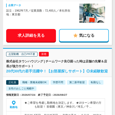
企業データ
設立：1962年7月／従業員数：72,400人／本社所在
地：東京都
求人詳細を見る
気になる
志望動機・自己PR不要
株式会社タウンハウジング | チームワーク良◎困った時は店舗の先輩＆店
長が強力サポート！
20代30代の若手活躍中！【お部屋探しサポート】◎未経験歓迎
正社員
職種・業種未経験OK
学歴不問
第二新卒歓迎
転勤なし
女性のおしごと掲載中
情報更新日：2026/07/24 終了予定日：2026/08/27
★ご希望を考慮し勤務地を決定します。 ★UIターン希望の方
も歓迎！ 首都圏（東京／神奈川／埼玉／千…
勤務地