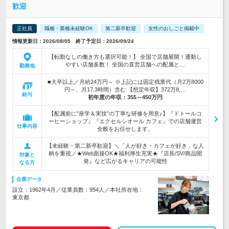
歓迎
正社員
職種・業種未経験OK
第二新卒歓迎
女性のおしごと掲載中
情報更新日：2026/08/05 終了予定日：2026/09/24
【転勤なしの働き方も選択可能！】 全国で店舗展開！通勤し
やすい店舗多数！ 全国の直営店舗への配属と…
勤務地
■大卒以上／月給24万円～ ※上記には固定残業代（月2万8000
円～、月17.3時間）含む 【想定年収】372万8,…
給与
初年度の年収：
355～450万円
【配属前に”座学＆実技”の丁寧な研修を用意♪】『ドトールコ
ーヒーショップ』『エクセルシオール カフェ』での店舗運営
仕事内容
全般をお任せします。
【未経験・第二新卒歓迎】＼「人が好き・カフェが好き」な人
柄を重視／★Web面接OK★福利厚生充実★『店長/SV/商品開
対象と
発』など広がるキャリアの可能性
なる方
企業データ
設立：1962年4月／従業員数：954人／本社所在地：
東京都