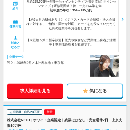
月給295,505円+各種手当＋インセンティブ(毎月支給) ※インセ
ンティブは研修期間終了後、一定の基準を満…
給与
初年度の年収：
354～415万円
【約3ヵ月の研修あり！】ビジネス・カード会員様・法人会員
様に対する、ご相談・問合せ対応、カードをお役立ていただく
仕事内容
ための提案等をお任せします。
【未経験＆第二新卒歓迎】販売や飲食など異業種出身者が活躍
対象と
中！事務職経験者も歓迎です。
なる方
企業データ
設立：2005年9月／本社所在地：東京都
求人詳細を見る
気になる
志望動機・自己PR不要
株式会社NECT | ホワイト企業認定｜残業ほぼなし・完全週休2日｜上京支
援10万円