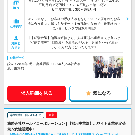
月給26.7万円～月給35万円 ＋ 充実の手当 ＋ 歩合給 ＜20代の
平均月給34万円以上！＞ ★平均歩合給 10万2…
給与
初年度の年収：
360～875万円
≪ノルマなし！お客様の呼び込みもなし！≫ご来店されたお客
様に合う住まい探しをサポート！★残業少なめで、仕事終わり
仕事内容
はショッピングや自炊も可能♪
【未経験歓迎】知識や経験より、人柄重視の選考⇒人が良いか
ら"高定着率"！◎間取りをみるのがスキ、営業をやってみた
対象と
い、そんな方にぴったりです♪
なる方
企業データ
設立：2001年9月／従業員数：1,260人／本社所在
地：東京都
求人詳細を見る
気になる
志望動機・自己PR不要
株式会社ワールドコーポレーション | 【採用事業部】ホワイト企業認定受
賞☆女性活躍中♪