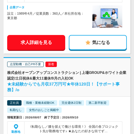
企業データ
設立：1989年4月／従業員数：360人／本社所在地：
東京都
求人詳細を見る
気になる
志望動機・自己PR不要
株式会社オープンアップコンストラクション | 上場GROUP&ホワイト企業
認定/土日祝休&最大11連休/9月の入社OK
★未経験からでも月収37万円可★年休120日！【サポート事
務】/o
正社員
職種・業種未経験OK
完全週休2日制
第二新卒歓迎
転勤なし
女性のおしごと掲載中
情報更新日：2026/08/07 終了予定日：2026/09/10
《転勤なし／腰を据えて働ける環境！》 全国の各プロジェク
ト先が勤務地です♪ ★あなたの好きな街でず…
勤務地