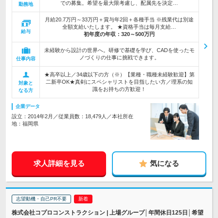
での募集。希望を最大限考慮し、配属先を決定…
勤務地
月給20.7万円～33万円＋賞与年2回＋各種手当 ※残業代は別途
全額支給いたします。 ★資格手当は毎月支給…
給与
初年度の年収：
320～500万円
未経験から設計の世界へ。研修で基礎を学び、CADを使ったモ
ノづくりの仕事に挑戦できます。
仕事内容
★高卒以上／34歳以下の方（※）【業種・職種未経験歓迎】第
二新卒OK★真剣にスペシャリストを目指したい方／理系の知
対象と
識をお持ちの方歓迎！
なる方
企業データ
設立：2014年2月／従業員数：18,479人／本社所在
地：福岡県
求人詳細を見る
気になる
志望動機・自己PR不要
株式会社コプロコンストラクション | 上場グループ│年間休日125日│希望