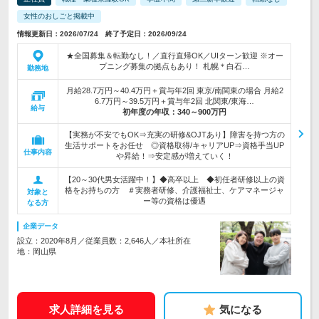
女性のおしごと掲載中
情報更新日：2026/07/24 終了予定日：2026/09/24
★全国募集＆転勤なし！／直行直帰OK／UIターン歓迎 ※オー
プニング募集の拠点もあり！ 札幌＊白石…
勤務地
月給28.7万円～40.4万円＋賞与年2回 東京/南関東の場合 月給2
6.7万円～39.5万円＋賞与年2回 北関東/東海…
給与
初年度の年収：
340～900万円
【実務が不安でもOK⇒充実の研修&OJTあり】障害を持つ方の
生活サポートをお任せ ◎資格取得/キャリアUP⇒資格手当UP
仕事内容
や昇給！⇒安定感が増えていく！
【20～30代男女活躍中！】◆高卒以上 ◆初任者研修以上の資
格をお持ちの方 ＃実務者研修、介護福祉士、ケアマネージャ
対象と
ー等の資格は優遇
なる方
企業データ
設立：2020年8月／従業員数：2,646人／本社所在
地：岡山県
求人詳細を見る
気になる