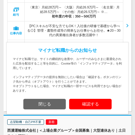
〈東京〉月給28万円～ 〈大阪〉月給26.9万円～ 〈名古屋〉月
給28.5万円～ 〈その他〉月給26.5万円～ ※…
給与
初年度の年収：
350～500万円
【PCスキルが不安な方でもOK！入社後の研修で基礎から学べ
る◎】管理・書類作成等の簡単なお仕事からお任せ。★20～30
仕事内容
代の異業種出身者が多数活躍中！
【Web面接OK&面接翌日の内定も可能】＜高卒以上＞★未経
験・第二新卒・フリーター歓迎★経験・転職回数不問★昇給年
マイナビ転職からのお知らせ
対象と
2回で頑張りをしっかり還元！
なる方
マイナビ転職では、サイトの継続的な改善や、ユーザーのみなさまに最適化され
た広告を配信すること等を目的に、Cookie等の「インフォマティブデータ」を利
企業データ
用しています。
設立：2019年6月／従業員数：8,119人／本社所在
地：東京都
インフォマティブデータの提供を無効にしたい場合は「確認する」ボタンのリン
ク先から停止（オプトアウト）を行うことができます。
※オプトアウトをした場合、マイナビ転職の一部サービスを利用できない場合が
あります。
求人詳細を見る
気になる
閉じる
確認する
志望動機・自己PR不要
西濃運輸株式会社 | ＜上場企業グループ＞全国募集｜大型連休あり｜土日