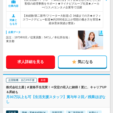
客様の経理事務をサポート★マイナビグループ社員★メーカ
仕事内容
ー/コスメ/エンタメ企業等で活躍
【未経験/第二新卒/フリーター大歓迎♪】34歳までの方★オフィ
スワークデビュー歓迎★約2000名以上が理想の働き方を実現★
対象と
産休育休実績が豊富♪
なる方
企業データ
設立：1973年8月／従業員数：547人／本社所在地：
東京都
求人詳細を見る
気になる
志望動機・自己PR不要
株式会社土屋 | ＃資格手当充実！⇒安定の収入に納得！更に、キャリアUP
＆昇給も
月30万以上も可【生活支援スタッフ】賞与年２回／残業ほぼな
し
正社員
職種・業種未経験OK
学歴不問
第二新卒歓迎
転勤なし