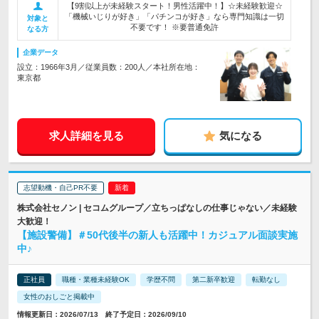
【9割以上が未経験スタート！男性活躍中！】☆未経験歓迎☆
「機械いじりが好き」「パチンコが好き」なら専門知識は一切
対象と
不要です！ ※要普通免許
なる方
企業データ
設立：1966年3月／従業員数：200人／本社所在地：
東京都
求人詳細を見る
気になる
志望動機・自己PR不要
株式会社セノン | セコムグループ／立ちっぱなしの仕事じゃない／未経験
大歓迎！
【施設警備】＃50代後半の新人も活躍中！カジュアル面談実施
中♪
正社員
職種・業種未経験OK
学歴不問
第二新卒歓迎
転勤なし
女性のおしごと掲載中
情報更新日：2026/07/13 終了予定日：2026/09/10