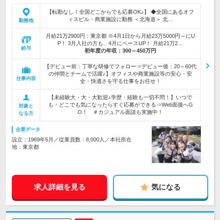
【転勤なし！全国どこからでも応募OK♪】 ◆全国にあるオフ
ィスビル・商業施設に勤務 ＜北海道＞ 北…
勤務地
月給21万2900円：東京都 ※4月1日から月給23万5000円～にU
P！ 3月入社の方も、4月にベースUP！ 月給21万2…
給与
初年度の年収：
300～450万円
【デビュー前：丁寧な研修でフォロー⇒デビュー後：20～60代
の仲間とチームで活躍♪】オフィスや商業施設等の安心・安
仕事内容
全・快適さを守る仕事をお任せ！
【未経験大・大・大歓迎♪学歴・経験も一切不問！】いつで
も・どこでも気になったらすぐ応募ができる⇒Web面接へG
対象と
O！ ＃カジュアル面談も実施中！
なる方
企業データ
設立：1969年5月／従業員数：8,000人／本社所在
地：東京都
求人詳細を見る
気になる