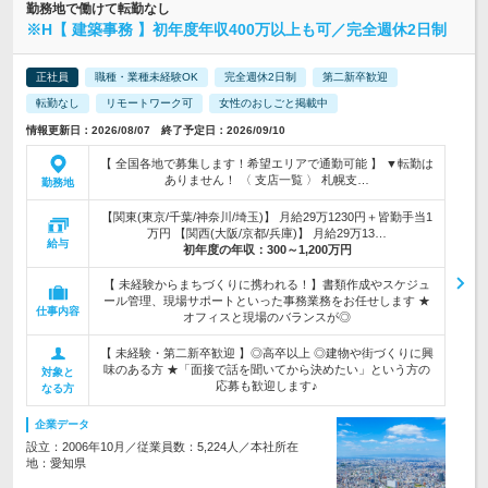
勤務地で働けて転勤なし
※H【 建築事務 】初年度年収400万以上も可／完全週休2日制
正社員
職種・業種未経験OK
完全週休2日制
第二新卒歓迎
転勤なし
リモートワーク可
女性のおしごと掲載中
情報更新日：2026/08/07 終了予定日：2026/09/10
【 全国各地で募集します！希望エリアで通勤可能 】 ▼転勤は
ありません！ 〈 支店一覧 〉 札幌支…
勤務地
【関東(東京/千葉/神奈川/埼玉)】 月給29万1230円＋皆勤手当1
万円 【関西(大阪/京都/兵庫)】 月給29万13…
給与
初年度の年収：
300～1,200万円
【 未経験からまちづくりに携われる！】書類作成やスケジュ
ール管理、現場サポートといった事務業務をお任せします ★
仕事内容
オフィスと現場のバランスが◎
【 未経験・第二新卒歓迎 】◎高卒以上 ◎建物や街づくりに興
味のある方 ★「面接で話を聞いてから決めたい」という方の
対象と
応募も歓迎します♪
なる方
企業データ
設立：2006年10月／従業員数：5,224人／本社所在
地：愛知県