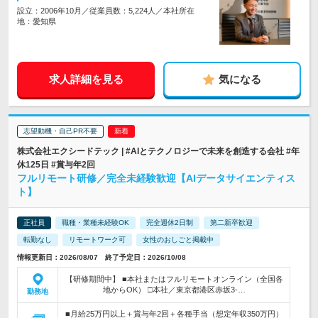
設立：2006年10月／従業員数：5,224人／本社所在
地：愛知県
求人詳細を見る
気になる
志望動機・自己PR不要
株式会社エクシードテック | #AIとテクノロジーで未来を創造する会社 #年
休125日 #賞与年2回
フルリモート研修／完全未経験歓迎【AIデータサイエンティス
ト】
正社員
職種・業種未経験OK
完全週休2日制
第二新卒歓迎
転勤なし
リモートワーク可
女性のおしごと掲載中
情報更新日：2026/08/07 終了予定日：2026/10/08
【研修期間中】 ■本社またはフルリモートオンライン（全国各
地からOK） □本社／東京都港区赤坂3-…
勤務地
■月給25万円以上＋賞与年2回＋各種手当（想定年収350万円）