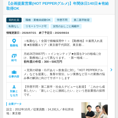
【企画提案営業(HOT PEPPERグルメ)】年間休日140日★有給
取得OK
契約社員
職種・業種未経験OK
学歴不問
第二新卒歓迎
転勤なし
リモートワーク可
女性のおしごと掲載中
情報更新日：2026/07/21 終了予定日：2026/08/24
＜転勤なし！全国で積極採用中！＞ 【勤務地】※雇用入れ直
後 ■首都圏エリア（東京都千代田区、東京都…
勤務地
月給26万6667円～＋インセンティブ ■全国を3つの地域に分
け、勤務地によって異なります。 ・第一地域：…
給与
初年度の年収：
300～500万円
＜充実の研修・OJTあり＞飲食店に対し『HOT PEPPERグル
メ』などを提案し、集客や宣伝、レジ業務など日々の業務の悩
仕事内容
み事の解決に向けてサポートします
【学歴不問・第二新卒・社会人デビューも歓迎】「これから成
長したい」「新しいことに挑戦したい」という意欲重視の採用
対象と
です。
なる方
企業データ
設立：2012年10月／従業員数：14,192人／本社所在
地：東京都