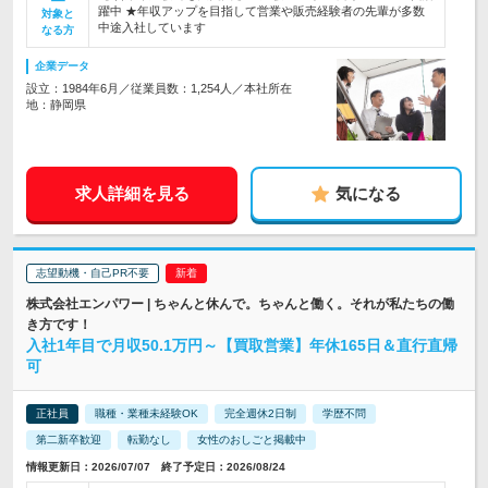
躍中 ★年収アップを目指して営業や販売経験者の先輩が多数
対象と
中途入社しています
なる方
企業データ
設立：1984年6月／従業員数：1,254人／本社所在
地：静岡県
求人詳細を見る
気になる
志望動機・自己PR不要
株式会社エンパワー | ちゃんと休んで。ちゃんと働く。それが私たちの働
き方です！
入社1年目で月収50.1万円～【買取営業】年休165日＆直行直帰
可
正社員
職種・業種未経験OK
完全週休2日制
学歴不問
第二新卒歓迎
転勤なし
女性のおしごと掲載中
情報更新日：2026/07/07 終了予定日：2026/08/24