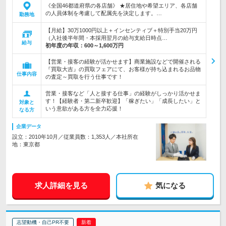
《全国46都道府県の各店舗》 ★居住地や希望エリア、各店舗
の人員体制を考慮して配属先を決定します。…
勤務地
【月給】30万1000円以上＋インセンティブ＋特別手当20万円
（入社後半年間・本採用翌月の給与支給日時点…
給与
初年度の年収：
600～1,600万円
【営業・接客の経験が活かせます】商業施設などで開催される
『買取大吉』の買取フェアにて、お客様が持ち込まれるお品物
仕事内容
の査定～買取を行う仕事です！
営業・接客など「人と接する仕事」の経験がしっかり活かせま
す！【経験者・第二新卒歓迎】「稼ぎたい」「成長したい」と
対象と
いう意欲がある方を全力応援！
なる方
企業データ
設立：2010年10月／従業員数：1,353人／本社所在
地：東京都
求人詳細を見る
気になる
志望動機・自己PR不要