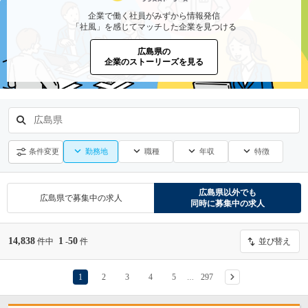
企業で働く社員がみずから情報発信
「社風」を感じてマッチした企業を見つける
広島県の
企業のストーリーズを見る
広島県
勤務地
職種
年収
特徴
条件変更
広島県
以外でも
広島県
で募集中の求人
同時に募集中の求人
14,838
1
50
件中
-
件
並び替え
1
2
3
4
5
297
…