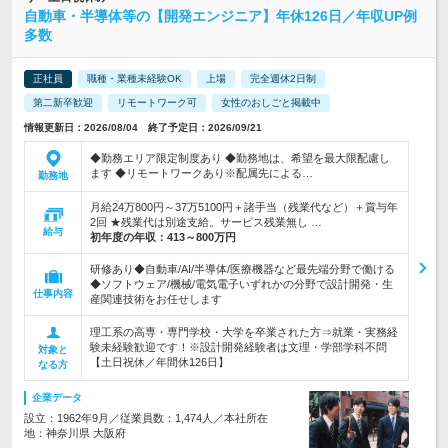
自動車・半導体等の【開発エンジニア】年休126日／年収UP例
多数
正社員
職種・業種未経験OK
上場
完全週休2日制
第二新卒歓迎
リモートワーク可
女性のおしごと掲載中
情報更新日：2026/08/04 終了予定日：2026/09/21
◆勤務エリア限定制度あり ◆勤務地は、希望を最大限配慮し
ます ◆リモートワークあり※配属先による…
勤務地
月給24万800円～37万5100円＋諸手当（残業代など）＋賞与年
2回 ★残業代は別途支給。サービス残業無し …
給与
初年度の年収：
413～800万円
研修あり◆自動車/AI/半導体/医療機器など最先端分野で働ける
◆ソフトウェア/機械/電気電子いずれかの分野で設計開発・生
仕事内容
産関連技術をお任せします
理工系の高専・専門学校・大学を卒業された方⇒就業・実務経
験未経験歓迎です！※設計開発経験者は文理・学部学科不問
対象と
【土日祝休／年間休126日】
なる方
企業データ
設立：1962年9月／従業員数：1,474人／本社所在
地：神奈川県 大阪府