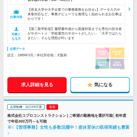
【有名大学や大手企業での事務業務をお任せ♪】データ入力や
来客対応など、事務デビューでも無理なく始められるお仕事ば
仕事内容
かりです！
【第二新卒歓迎】履歴書作成から面接対策までも専任の担当者
がサポート☆「学校運営のサポートがしたい」「大手ではたら
対象と
きたい」そんな理想が叶います
なる方
企業データ
設立：1989年3月／本社所在地：大阪府
求人詳細を見る
気になる
志望動機・自己PR不要
株式会社コプロコンストラクション | ご希望の勤務地を選択可能│初年度
で年収400万円～も可能
※○【管理事務】女性も多数活躍中！産休育休の取得実績も豊富
♪