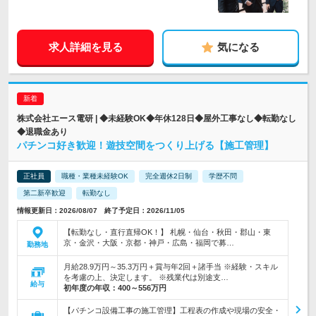
求人詳細を見る
気になる
株式会社エース電研 | ◆未経験OK◆年休128日◆屋外工事なし◆転勤なし
◆退職金あり
パチンコ好き歓迎！遊技空間をつくり上げる【施工管理】
正社員
職種・業種未経験OK
完全週休2日制
学歴不問
第二新卒歓迎
転勤なし
情報更新日：2026/08/07 終了予定日：2026/11/05
【転勤なし・直行直帰OK！】 札幌・仙台・秋田・郡山・東
京・金沢・大阪・京都・神戸・広島・福岡で募…
勤務地
月給28.9万円～35.3万円＋賞与年2回＋諸手当 ※経験・スキル
を考慮の上、決定します。 ※残業代は別途支…
給与
初年度の年収：
400～556万円
【パチンコ設備工事の施工管理】工程表の作成や現場の安全・