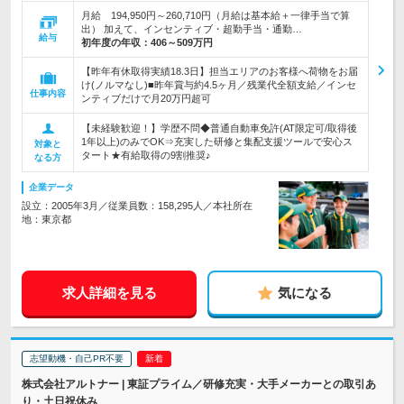
月給 194,950円～260,710円（月給は基本給＋一律手当で算
出） 加えて、インセンティブ・超勤手当・通勤…
給与
初年度の年収：
406～509万円
【昨年有休取得実績18.3日】担当エリアのお客様へ荷物をお届
け(ノルマなし)■昨年賞与約4.5ヶ月／残業代全額支給／インセ
仕事内容
ンティブだけで月20万円超可
【未経験歓迎！】学歴不問◆普通自動車免許(AT限定可/取得後
1年以上)のみでOK⇒充実した研修と集配支援ツールで安心ス
対象と
タート★有給取得の9割推奨♪
なる方
企業データ
設立：2005年3月／従業員数：158,295人／本社所在
地：東京都
求人詳細を見る
気になる
志望動機・自己PR不要
株式会社アルトナー | 東証プライム／研修充実・大手メーカーとの取引あ
り・土日祝休み