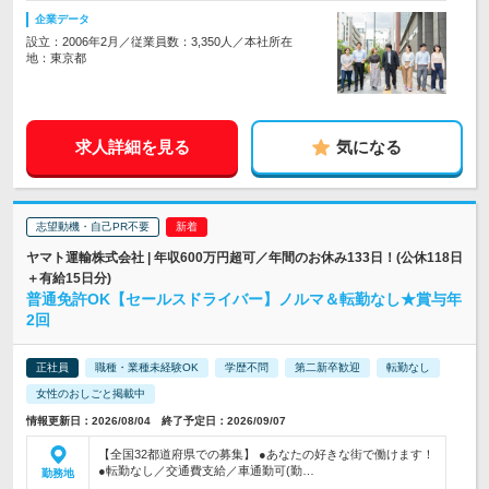
企業データ
設立：2006年2月／従業員数：3,350人／本社所在
地：東京都
求人詳細を見る
気になる
志望動機・自己PR不要
ヤマト運輸株式会社 | 年収600万円超可／年間のお休み133日！(公休118日
＋有給15日分)
普通免許OK【セールスドライバー】ノルマ＆転勤なし★賞与年
2回
正社員
職種・業種未経験OK
学歴不問
第二新卒歓迎
転勤なし
女性のおしごと掲載中
情報更新日：2026/08/04 終了予定日：2026/09/07
【全国32都道府県での募集】 ●あなたの好きな街で働けます！
●転勤なし／交通費支給／車通勤可(勤…
勤務地