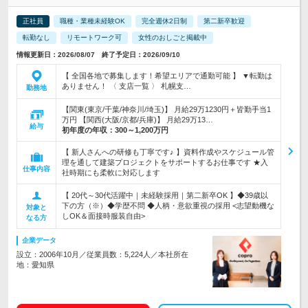
正社員
職種・業種未経験OK
完全週休2日制
第二新卒歓迎
転勤なし
リモートワーク可
女性のおしごと掲載中
情報更新日：2026/08/07 終了予定日：2026/09/10
【 全国各地で募集します！希望エリアで通勤可能 】 ▼転勤は
ありません！ 〈 支店一覧 〉 札幌支…
勤務地
【関東(東京/千葉/神奈川/埼玉)】 月給29万1230円＋皆勤手当1
万円 【関西(大阪/京都/兵庫)】 月給29万13…
給与
初年度の年収：
300～1,200万円
【 新人さんへの研修も丁寧です♪ 】資料作成やスケジュール管
理を通して建築プロジェクトをサポートするお仕事です ★入
仕事内容
社時期にも柔軟に対応します
【 20代～30代活躍中｜未経験採用｜第二新卒OK 】◆39歳以
下の方（※）◆学歴不問 ◆人柄・意欲重視の採用 <志望動機な
対象と
しOK＆面接時服装自由>
なる方
企業データ
設立：2006年10月／従業員数：5,224人／本社所在
地：愛知県