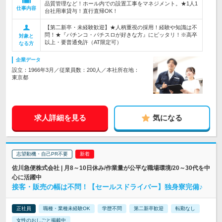
品質管理など！ホール内での設置工事をマネジメント。★1人1
仕事内容
台社用車貸与！直行直帰OK！
【第二新卒・未経験歓迎】★人柄重視の採用！経験や知識は不
問！★『パチンコ・パチスロが好きな方』にピッタリ！※高卒
対象と
以上・要普通免許（AT限定可）
なる方
企業データ
設立：1966年3月／従業員数：200人／本社所在地：
東京都
求人詳細を見る
気になる
志望動機・自己PR不要
佐川急便株式会社 | 月8～10日休み/作業量が公平な職場環境/20～30代を中
心に活躍中
接客・販売の幅は不問！【セールスドライバー】独身寮完備♪
正社員
職種・業種未経験OK
学歴不問
第二新卒歓迎
転勤なし
女性のおしごと掲載中