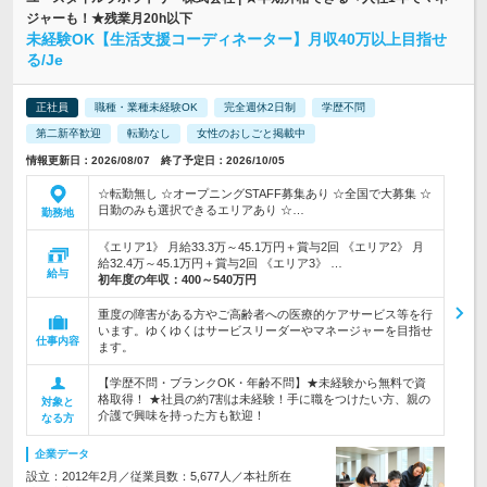
ジャーも！★残業月20h以下
未経験OK【生活支援コーディネーター】月収40万以上目指せ
る/Je
正社員
職種・業種未経験OK
完全週休2日制
学歴不問
第二新卒歓迎
転勤なし
女性のおしごと掲載中
情報更新日：2026/08/07 終了予定日：2026/10/05
☆転勤無し ☆オープニングSTAFF募集あり ☆全国で大募集 ☆
日勤のみも選択できるエリアあり ☆…
勤務地
《エリア1》 月給33.3万～45.1万円＋賞与2回 《エリア2》 月
給32.4万～45.1万円＋賞与2回 《エリア3》 …
給与
初年度の年収：
400～540万円
重度の障害がある方やご高齢者への医療的ケアサービス等を行
います。ゆくゆくはサービスリーダーやマネージャーを目指せ
仕事内容
ます。
【学歴不問・ブランクOK・年齢不問】★未経験から無料で資
格取得！ ★社員の約7割は未経験！手に職をつけたい方、親の
対象と
介護で興味を持った方も歓迎！
なる方
企業データ
設立：2012年2月／従業員数：5,677人／本社所在