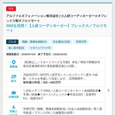
アルファエネフォメーション株式会社 | ☆人材コーディネーター☆＃フレ
ックス制＃フルリモート
SNSを活用！【人材コーディネーター】フレックス／フルリモ
ート
正社員
職種・業種未経験OK
完全週休2日制
学歴不問
第二新卒歓迎
リモートワーク可
情報更新日：2026/07/24 終了予定日：2026/10/22
【転勤なし／リモートワークも可能】 本社／神奈川県横浜市
港北区篠原町3014 東急新横浜南ビル5階…
勤務地
月給25万円～80万円＋諸手当＋インセンティブ＋賞与 ※経
験・スキルを考慮して決定します。 試用期間中…
給与
初年度の年収：
350～650万円
＼自社メディア×SNS／人材コーディネーター！未経験歓迎◆
手厚い研修◆リモート×フレックス◆年休120日・定着率9
仕事内容
5％・残業10h下
学歴不問／職種・業種未経験歓迎／社会人未経験歓迎／第二新
対象と
卒歓迎／ブランクOK／人物重視の採用！