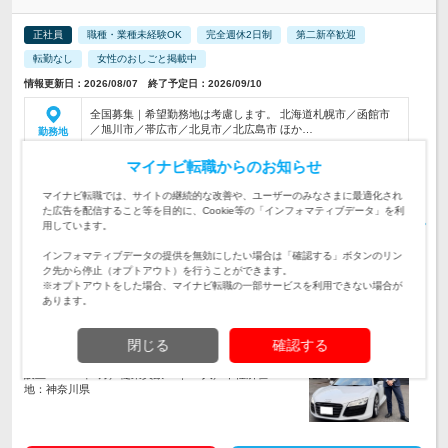
正社員
職種・業種未経験OK
完全週休2日制
第二新卒歓迎
転勤なし
女性のおしごと掲載中
情報更新日：2026/08/07 終了予定日：2026/09/10
全国募集｜希望勤務地は考慮します。 北海道札幌市／函館市
／旭川市／帯広市／北見市／北広島市 ほか…
勤務地
【店舗営業※全国転勤あり】 月給45万円以上+インセンティブ
マイナビ転職からのお知らせ
内訳：基本給23万円＋秘密保持手当4万円＋…
給与
初年度の年収：
700～2,500万円
マイナビ転職では、サイトの継続的な改善や、ユーザーのみなさまに最適化され
た広告を配信すること等を目的に、Cookie等の「インフォマティブデータ」を利
【高額インセンで年収アップ！未経験でも年収1,000万円以上
用しています。
可】1,940店舗以上を展開する「おたからや」で、買取営業や
仕事内容
店舗運営・管理などを担当します
インフォマティブデータの提供を無効にしたい場合は「確認する」ボタンのリン
ク先から停止（オプトアウト）を行うことができます。
※オプトアウトをした場合、マイナビ転職の一部サービスを利用できない場合が
【未経験OK！高卒以上】営業・接客・販売・サービス業など
あります。
異業種出身者が活躍中。前職よりも年収アップ、早期キャリア
対象と
アップを実現しています！
なる方
閉じる
確認する
企業データ
設立：2000年3月／従業員数：1,847人／本社所在
地：神奈川県