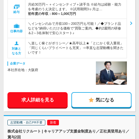
月給30万円～＋インセンティブ＋諸手当 ※給与は経験・能力
を考慮のうえ決定します。 ※試用期間3ヶ月は…
給与
初年度の年収：
800～1,000万円
＼インセンのみで月収100～200万円も可能！／◆ブランド品
などを“納得いただける価格で”買取ご案内。◆約2週間の研修
仕事内容
＆2～3名体制で安心スタート♪
＼楽しく稼ぐがポリシー／★高卒以上★「とにかく収入重視」
「同じくらいプライベートも充実」⇒率直な志望動機を聞きた
対象と
いです！
なる方
企業データ
本社所在地：大阪府
求人詳細を見る
気になる
志望動機・自己PR不要
株式会社リクルート | キャリアアップ支援金制度あり／正社員登用あり／
賞与2回