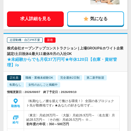
求人詳細を見る
気になる
志望動機・自己PR不要
株式会社オープンアップコンストラクション | 上場GROUP&ホワイト企業
認定/土日祝休&最大11連休/9月の入社OK
★未経験からでも月収37万円可★年休120日【在庫・資材管
理】/o
正社員
職種・業種未経験OK
完全週休2日制
第二新卒歓迎
転勤なし
女性のおしごと掲載中
情報更新日：2026/08/07 終了予定日：2026/09/10
《転勤なし／腰を据えて働ける環境！》 全国の各プロジェク
ト先が勤務地です♪ ★あなたの好きな街でず…
勤務地
〈東京〉月給28万円～ 〈大阪〉月給26.9万円～ 〈名古屋〉月
給28.5万円～ 〈その他〉月給26.5万円～ ※…
給与
初年度の年収：
350～500万円