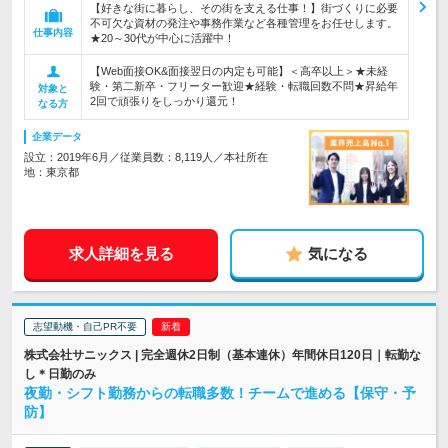
【好きな街に暮らし、その街を支える仕事！】街づくりに必要
不可欠な資材の発注や事務作業など各種管理をお任せします。
仕事内容
★20～30代が中心に活躍中！
【Web面接OK&面接翌日の内定も可能】＜高卒以上＞★未経
験・第二新卒・フリーター歓迎★経験・転職回数不問★昇給年
対象と
2回で頑張りをしっかり還元！
なる方
企業データ
設立：2019年6月／従業員数：8,119人／本社所在
地：東京都
求人詳細を見る
気になる
志望動機・自己PR不要
株式会社サニックス | 完全週休2日制（基本連休）年間休日120日｜転勤な
し＊日勤のみ
夜勤・シフト勤務からの転職多数！チームで進める【保守・予
防】