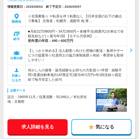
情報更新日：2026/08/04 終了予定日：2026/09/07
☆全国募集☆ ※転居を伴う転勤なし 【日本全国の以下の拠点
で募集】 北海道：札幌市、函館市 他 青…
勤務地
■月給22万8800円～34万2800円＋各種手当(残業代1分単位で全
額支給など)＋賞与年2回 【モデル月収例】 …
給与
初年度の年収：
440～600万円
【しっかり休める】法人顧客へ向けた荷物の配送・集荷やサー
ビスの提案等☆社員同士の協力体制抜群☆有給・希望休も取得
仕事内容
しやすい！
何かしらの接客・販売経験をお持ちの方歓迎☆<学歴・経験不
問>普通自動車免許(AT限定可)賞与48.5万円×年2回支給☆固定
対象と
給で毎月安定した給与
なる方
企業データ
設立：1965年11月／従業員数：50,948人／本社所在
地：京都府
求人詳細を見る
気になる