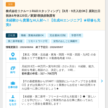
株式会社リクルートR&Dスタッフィング | 【8月・9月入社OK】原則土日
祝休&年休120日／家賃5割負担制度有
未経験から貴重なAI人材へ！【生成AIエンジニア】★研修も充
実/l
正社員
職種・業種未経験OK
完全週休2日制
学歴不問
第二新卒歓迎
リモートワーク可
女性のおしごと掲載中
情報更新日：2026/08/04 終了予定日：2026/09/07
【東北・関東・北信越・東海・関西・中国・四国・九州】の全
国各エリアで募集中☆ ※勤務地考慮 ※IU…
勤務地
月給20.9万～44万円＋賞与年2回（3.2ヶ月分） ※経験、能力、
前給を考慮し相談の上、決定します。 ※時…
給与
初年度の年収：
317～700万円
【ITの基礎業務からSTART！段階的にレベルアップできる環境
◎】まずは先輩のアシスタント業務からお任せ！AIの活用スキ
仕事内容
ルは徐々に身に付けましょう★
【未経験・第二新卒・フリーターの方も大歓迎！】◆「新しい
ことを学びたい」「AIなど将来性のある仕事に携わってみた
対象と
い」という意欲を最重視します！
なる方