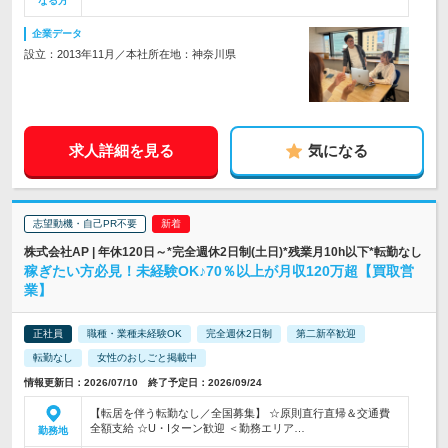
なる方
企業データ
設立：2013年11月／本社所在地：神奈川県
求人詳細を見る
気になる
志望動機・自己PR不要
株式会社AP | 年休120日～*完全週休2日制(土日)*残業月10h以下*転勤なし
稼ぎたい方必見！未経験OK♪70％以上が月収120万超【買取営
業】
正社員
職種・業種未経験OK
完全週休2日制
第二新卒歓迎
転勤なし
女性のおしごと掲載中
情報更新日：2026/07/10 終了予定日：2026/09/24
【転居を伴う転勤なし／全国募集】 ☆原則直行直帰＆交通費
全額支給 ☆U・Iターン歓迎 ＜勤務エリア…
勤務地