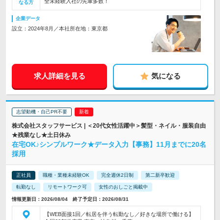
全未経験入社の先輩多数！
なる方
企業データ
設立：2024年8月／本社所在地：東京都
求人詳細を見る
気になる
志望動機・自己PR不要
株式会社スタッフサービス | ＜20代女性活躍中＞髪型・ネイル・服装自由
★残業なし★土日休み
在宅OK♪シンプルワーク★データ入力【事務】11月までに20名
採用
正社員
職種・業種未経験OK
完全週休2日制
第二新卒歓迎
転勤なし
リモートワーク可
女性のおしごと掲載中
情報更新日：2026/08/04 終了予定日：2026/08/31
【WEB面接1回／転居を伴う転勤なし／好きな場所で働ける】