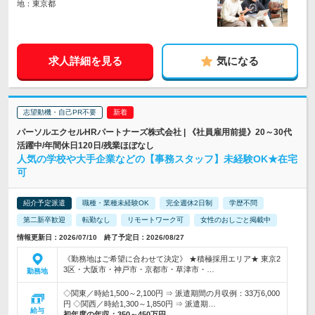
地：東京都
求人詳細を見る
気になる
志望動機・自己PR不要
パーソルエクセルHRパートナーズ株式会社 | 《社員雇用前提》20～30代
活躍中/年間休日120日/残業ほぼなし
人気の学校や大手企業などの【事務スタッフ】未経験OK★在宅
可
紹介予定派遣
職種・業種未経験OK
完全週休2日制
学歴不問
第二新卒歓迎
転勤なし
リモートワーク可
女性のおしごと掲載中
情報更新日：2026/07/10 終了予定日：2026/08/27
《勤務地はご希望に合わせて決定》 ★積極採用エリア★ 東京2
3区・大阪市・神戸市・京都市・草津市・…
勤務地
◇関東／時給1,500～2,100円 ⇒ 派遣期間の月収例：33万6,000
円 ◇関西／時給1,300～1,850円 ⇒ 派遣期…
給与
初年度の年収：
350～450万円