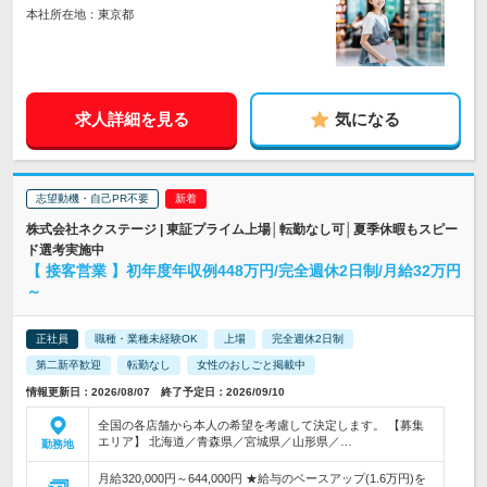
本社所在地：東京都
求人詳細を見る
気になる
志望動機・自己PR不要
株式会社ネクステージ | 東証プライム上場│転勤なし可│夏季休暇もスピー
ド選考実施中
【 接客営業 】初年度年収例448万円/完全週休2日制/月給32万円
～
正社員
職種・業種未経験OK
上場
完全週休2日制
第二新卒歓迎
転勤なし
女性のおしごと掲載中
情報更新日：2026/08/07 終了予定日：2026/09/10
全国の各店舗から本人の希望を考慮して決定します。 【募集
エリア】 北海道／青森県／宮城県／山形県／…
勤務地
月給320,000円～644,000円 ★給与のベースアップ(1.6万円)を