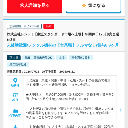
求人詳細を見る
気になる
志望動機・自己PR不要
株式会社レント | 【東証スタンダード市場へ上場】年間休日125日/完全週
休2日
未経験歓迎/レンタル機材の【営業職】ノルマなし/賞与6.6ヶ月
正社員
職種・業種未経験OK
上場
完全週休2日制
第二新卒歓迎
情報更新日：2026/07/21 終了予定日：2026/09/21
【北海道・東北・関東・中部・近畿・九州】の各拠点で募集
中！ ※車・バイク通勤可 ※U・Iターン歓迎…
勤務地
★大卒以上： 月給267,000円～347,000円＋各種手当＋賞与年2
回（計6.6ヶ月分支給／2025年実績） ※21時…
給与
【 入社後2ヶ月の研修で商品を見て触れて勉強 】機材レンタル
の提案営業をお任せします ★ノルマを設けておらずお客様に
仕事内容
向き合うことができる環境
【 営業未経験でも大丈夫 】◎経験・スキル不問 ◎20～30代活