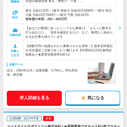
全国32都道府県 東京・神奈川・千葉・…
勤務地
東京 月給21万円～+賞与 神奈川 月給20万2000円～+賞与 埼玉/
大阪 月給19万7000円～+賞与 千葉 月給19万6…
給与
初年度の年収：
250～350万円
【あなたの希望に合ったシンプルな事務♪】「もらった数字を
打ち込むだけ」「宛名を確認するだけ」など、無理なく始めら
仕事内容
れるお仕事を揃えています
【経験不問☆知識ゼロから事務スキルを習得！】基本定時退社
＆完全週休二日制でゆったり働けます【年間休日125日★時短
対象と
制度あり★産育休取得率100％】
なる方
企業データ
設立：1981年11月／従業員数：5,784人／本社所在
地：東京都
求人詳細を見る
気になる
志望動機・自己PR不要
ユースタイルラボラトリー株式会社 | ★早期昇格できる⇒入社1年でマネー