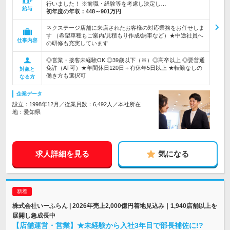
行いました！ ※前職・経験等を考慮し決定し…
給与
初年度の年収：
448～901万円
ネクステージ店舗に来店されたお客様の対応業務をお任せしま
す （希望車種もご案内/見積もり作成/納車など）★中途社員へ
仕事内容
の研修も充実しています
◎営業・接客未経験OK ◎39歳以下（※）◎高卒以上 ◎要普通
免許（AT可）★年間休日120日＋有休年5日以上 ★転勤なしの
対象と
働き方も選択可
なる方
企業データ
設立：1998年12月／従業員数：6,492人／本社所在
地：愛知県
求人詳細を見る
気になる
株式会社いーふらん | 2026年売上2,000億円着地見込み｜1,940店舗以上を
展開し急成長中
【店舗運営・営業】★未経験から入社3年目で部長補佐に!?