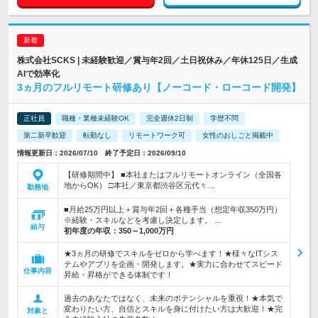
株式会社SCKS | 未経験歓迎／賞与年2回／土日祝休み／年休125日／生成
AIで効率化
3ヵ月のフルリモート研修あり【ノーコード・ローコード開発】
正社員
職種・業種未経験OK
完全週休2日制
学歴不問
第二新卒歓迎
転勤なし
リモートワーク可
女性のおしごと掲載中
情報更新日：2026/07/10 終了予定日：2026/09/10
【研修期間中】 ■本社またはフルリモートオンライン（全国各
地からOK） □本社／東京都渋谷区元代々…
勤務地
■月給25万円以上＋賞与年2回＋各種手当（想定年収350万円）
※経験・スキルなどを考慮し決定します。 …
給与
初年度の年収：
350～1,000万円
★3ヵ月の研修でスキルをゼロから学べます！★様々なITシス
テムやアプリを企画・開発します。★実力に合わせてスピード
仕事内容
昇給・昇格ができる体制です！
過去のあなたではなく、未来のポテンシャルを重視！★本気で
変わりたい方、自信とスキルを身に付けたい方は大歓迎！★完
対象と