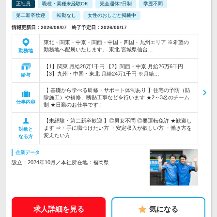
正社員
職種・業種未経験OK
完全週休2日制
学歴不問
第二新卒歓迎
転勤なし
女性のおしごと掲載中
情報更新日：2026/08/07 終了予定日：2026/09/17
東北・関東・中京・関西・中国・四国・九州エリア ※希望の
勤務地へ配属いたします。 東北 宮城県仙台…
勤務地
【1】関東 月給28万1千円 【2】関西・中京 月給26万6千円
【3】九州・中国・東北 月給24万1千円 ※月給…
給与
【 基礎から学べる研修・サポート体制あり 】住宅の予防（防
除施工）や補修、断熱工事などを行います ★2～3名のチーム
仕事内容
制 ★日勤のお仕事です！
【未経験・第二新卒歓迎 】◎男女不問 ◎要運転免許 ★歓迎し
ます ⇒・手に職つけたい方 ・安定収入が欲しい方 ・働き方を
対象と
変えたい方
なる方
企業データ
設立：2024年10月／本社所在地：福岡県
求人詳細を見る
気になる