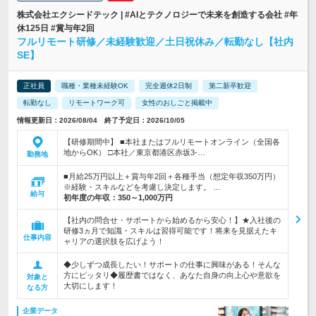
株式会社エクシードテック | #AIとテクノロジーで未来を創造する会社 #年
休125日 #賞与年2回
フルリモート研修／未経験歓迎／土日祝休み／転勤なし【社内
SE】
正社員
職種・業種未経験OK
完全週休2日制
第二新卒歓迎
転勤なし
リモートワーク可
女性のおしごと掲載中
情報更新日：2026/08/04 終了予定日：2026/10/05
【研修期間中】 ■本社またはフルリモートオンライン（全国各
地からOK） □本社／東京都港区赤坂3-…
勤務地
■月給25万円以上＋賞与年2回＋各種手当（想定年収350万円）
※経験・スキルなどを考慮し決定します。 …
給与
初年度の年収：
350～1,000万円
【社内の問合せ・サポートから始めるから安心！】★入社後の
研修3ヵ月で知識・スキルは習得可能です！将来を見据えたキ
仕事内容
ャリアの選択肢を広げよう！
◆少しずつ成長したい！サポートの仕事に興味がある！そんな
方にピッタリ◆履歴書ではなく、あなた自身の向上心や意欲を
対象と
大切にします！
なる方
企業データ