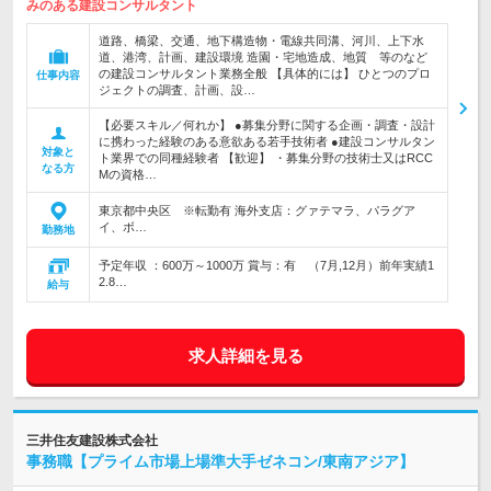
みのある建設コンサルタント
道路、橋梁、交通、地下構造物・電線共同溝、河川、上下水
道、港湾、計画、建設環境 造園・宅地造成、地質 等のなど
の建設コンサルタント業務全般 【具体的には】 ひとつのプロ
仕事内容
ジェクトの調査、計画、設…
【必要スキル／何れか】 ●募集分野に関する企画・調査・設計
に携わった経験のある意欲ある若手技術者 ●建設コンサルタン
対象と
ト業界での同種経験者 【歓迎】 ・募集分野の技術士又はRCC
なる方
Mの資格…
東京都中央区 ※転勤有 海外支店：グァテマラ、パラグア
イ、ボ…
勤務地
予定年収 ：600万～1000万 賞与：有 （7月,12月）前年実績1
2.8…
給与
求人詳細を見る
三井住友建設株式会社
事務職【プライム市場上場準大手ゼネコン/東南アジア】