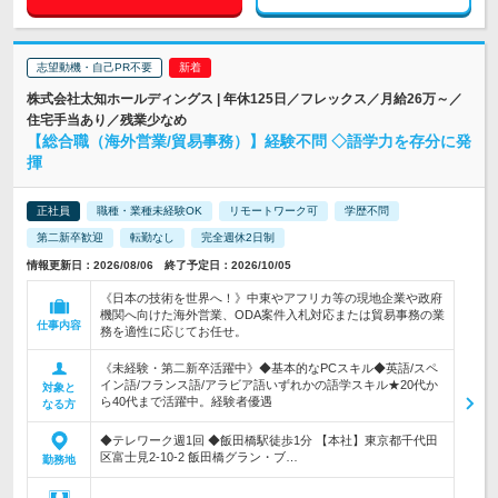
志望動機・自己PR不要
株式会社太知ホールディングス | 年休125日／フレックス／月給26万～／
住宅手当あり／残業少なめ
【総合職（海外営業/貿易事務）】経験不問 ◇語学力を存分に発
揮
正社員
職種・業種未経験OK
リモートワーク可
学歴不問
第二新卒歓迎
転勤なし
完全週休2日制
情報更新日：2026/08/06 終了予定日：2026/10/05
《日本の技術を世界へ！》中東やアフリカ等の現地企業や政府
機関へ向けた海外営業、ODA案件入札対応または貿易事務の業
仕事内容
務を適性に応じてお任せ。
《未経験・第二新卒活躍中》◆基本的なPCスキル◆英語/スペ
イン語/フランス語/アラビア語いずれかの語学スキル★20代か
対象と
ら40代まで活躍中。経験者優遇
なる方
◆テレワーク週1回 ◆飯田橋駅徒歩1分 【本社】東京都千代田
区富士見2-10-2 飯田橋グラン・ブ…
勤務地