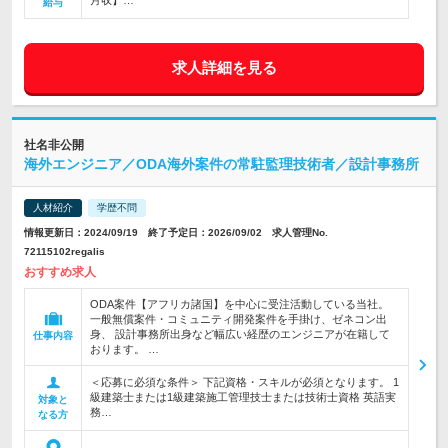
月収】…
給与
求人詳細を見る
社名非公開
海外エンジニア／ODA海外案件の常駐監理技術者／設計事務所
人材紹介
学歴不問
情報更新日：2024/09/19 終了予定日：2026/09/02 求人管理No.
72115102regalis
おすすめ求人
ODA案件【アフリカ諸国】を中心に受注活動している当社。
一般無償案件・コミュニティ開発案件を手掛け、ゼネコン出
身、 設計事務所出身など幅広い経歴のエンジニアが在籍して
仕事内容
おります。 …
＜応募に必須な条件＞ 下記資格・スキルが必須となります。 1
級建築士または1級建築施工管理技士または技術士資格 英語実
対象と
務…
なる方