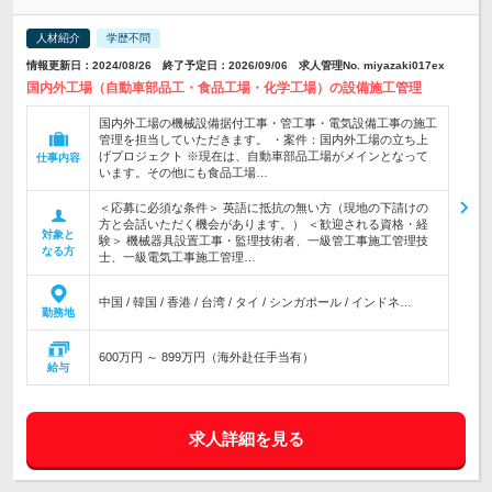
人材紹介
学歴不問
情報更新日：2024/08/26 終了予定日：2026/09/06 求人管理No. miyazaki017ex
国内外工場（自動車部品工・食品工場・化学工場）の設備施工管理
国内外工場の機械設備据付工事・管工事・電気設備工事の施工
管理を担当していただきます。 ・案件：国内外工場の立ち上
げプロジェクト ※現在は、自動車部品工場がメインとなって
仕事内容
います。その他にも食品工場…
＜応募に必須な条件＞ 英語に抵抗の無い方（現地の下請けの
方と会話いただく機会があります。） ＜歓迎される資格・経
対象と
験＞ 機械器具設置工事・監理技術者、一級管工事施工管理技
なる方
士、一級電気工事施工管理…
中国 / 韓国 / 香港 / 台湾 / タイ / シンガポール / インドネ…
勤務地
600万円 ～ 899万円（海外赴任手当有）
給与
求人詳細を見る