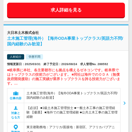
求人詳細を見る
大日本土木株式会社
土木施工管理(海外）【海外ODA事業トップクラス/英語力不問/
国内経験のみ歓迎】
人材紹介
学歴不問
情報更新日：2025/03/31 終了予定日：2026/08/24 求人管理No. 288592
■岐阜県に本社、各主要都市にも拠点を構えるゼネコンです。岐阜県で
はトップクラスの技術力がございます。 ■同社は海外でのＯＤＡ（無償
政府開発援助）の施工実績が業界トップクラスを誇る技術力がございま
す。…
土木施工管理(海外）【海外ODA事業トップクラス/英語力不問/
国内経験のみ歓迎】
仕事内容
【必須】 ■1級土木施工管理技士 ■一般土木工事の施工管理経
験 【優遇】 ■海外での施工管理経験 ■公共土木工事の施工管理
対象と
経験
なる方
東京都勤務地：アフリカ/面接地：新宿区、アフリカパプアニ
ュー…