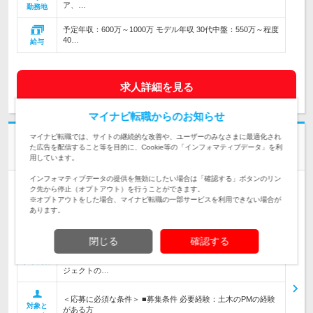
ア、…
勤務地
予定年収：600万～1000万 モデル年収 30代中盤：550万～程度
40…
給与
求人詳細を見る
マイナビ転職からのお知らせ
マイナビ転職では、サイトの継続的な改善や、ユーザーのみなさまに最適化され
社名非公開
た広告を配信すること等を目的に、Cookie等の「インフォマティブデータ」を利
【すぐに海外就業可】土木コンサルPM/海外実績多数あり
用しています。
インフォマティブデータの提供を無効にしたい場合は「確認する」ボタンのリン
人材紹介
学歴不問
ク先から停止（オプトアウト）を行うことができます。
※オプトアウトをした場合、マイナビ転職の一部サービスを利用できない場合が
情報更新日：2024/08/26 終了予定日：2026/09/01 求人管理No. 2024072312
あります。
おすすめ求人
■仕事内容 ・海外プロジェクトにおけるPM業務（入札などの
閉じる
確認する
早い段階からのPM業務を想定） ・プロポーザル業務 工期：募
集中 ■求人アピール ・コロナ前からアフリカなどで大規模プロ
仕事内容
ジェクトの…
＜応募に必須な条件＞ ■募集条件 必要経験：土木のPMの経験
対象と
がある方