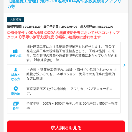
【建築施工管理】海外ODA地域/ODA案件多数実績有／アフリ
カ等
人材紹介
情報更新日：2025/11/20 終了予定日：2026/09/06 求人管理No. MS12612A
◎海外案件：ODA地域 ◎ODAの無償援助分野においてゼネコントップ
クラス ◎手厚い教育支援制度 ◎幅広い建築物に携われます
海外建築工事における現場管理業務をお任せします。 官公庁
発注公共工事の現場施工管理担当として、 工程や品質、出来
形、安全管理の業務や原価管理等の業務にあたっていただきま
仕事内容
す。 対象施設(例)：学…
・必須 ・建築施工管理のご経験 ・海外でご活躍されたい方 ※
経験が浅い方でも、 本ポジション・海外でのお仕事に意欲的
対象と
な方は歓迎
なる方
東京都新宿区 赴任先地域例： アフリカ、パプアニューギニ
ア、…
勤務地
予定年収：600万～1000万 モデル年収 30代中盤：550万～程度
40…
給与
求人詳細を見る