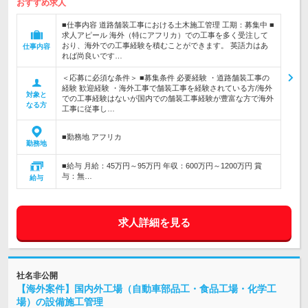
おすすめ求人
■仕事内容 道路舗装工事における土木施工管理 工期：募集中 ■
求人アピール 海外（特にアフリカ）での工事を多く受注して
おり、海外での工事経験を積むことができます。 英語力はあ
仕事内容
れば尚良いです…
＜応募に必須な条件＞ ■募集条件 必要経験 ・道路舗装工事の
経験 歓迎経験 ・海外工事で舗装工事を経験されている方/海外
対象と
での工事経験はないが国内での舗装工事経験が豊富な方で海外
なる方
工事に従事し…
■勤務地 アフリカ
勤務地
■給与 月給：45万円～95万円 年収：600万円～1200万円 賞
与：無…
給与
求人詳細を見る
社名非公開
【海外案件】国内外工場（自動車部品工・食品工場・化学工
場）の設備施工管理