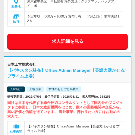
東京都中央区 ※転勤有 海外支店：グァテマラ、パラグア
イ、ボ…
勤務地
予定年収 ：600万～1000万 賞与：有 （7月,12月）前年実績1
2.8…
給与
求人詳細を見る
日本工営株式会社
【パキスタン駐在】Office Admin Manager【英語力活かせる/
プライム上場】
人材紹介
上場企業
女性のおしごと掲載中
情報更新日：2025/07/03 終了予定日：2026/08/31 求人管理No. 298253
同社は日本を代表する総合技術コンサルタントとして国内外のプロジェ
クトに参画し、日本の政府機関をはじめ、数々の国際機関や企業から、
高い評価と信頼を得ています。 海外事業に携わりたい方にはお勧めの
求人で…
【パキスタン駐在】Office Admin Manager【英語力活かせる/プ
ライム上場】
仕事内容