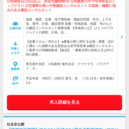
◎年間休日120日以上 所定労働時間7H ◎同業界の中で平均年収がト
ップクラス ◎定着率が高い中堅建設コンサルタント ◎道路・橋梁に強
みのある建設コンサルタント
道路、橋梁、交通、地下構造物・電線共同溝、河川、上下水
道、港湾、計画、建設環境 造園・宅地造成、地質 等のなど
の建設コンサルタント業務全般 【具体的には】 ひとつのプロ
仕事内容
ジェクトの調査、計画、設…
【必要スキル／何れか】 ●募集分野に関する企画・調査・設計
に携わった経験のある意欲ある若手技術者 ●建設コンサルタン
対象と
ト業界での同種経験者 【歓迎】 ・募集分野の技術士又はRCC
なる方
Mの資格…
東京都中央区 ※転勤有 海外支店：グァテマラ、パラグア
イ、ボ…
勤務地
予定年収 ：600万～1000万 賞与：有 （7月,12月）前年実績1
2.8…
給与
求人詳細を見る
社名非公開