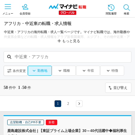
メニュー
会員登録
閲覧履歴
検索
アフリカ・中近東の転職・求人情報
中近東・アフリカの海外転職・求人一覧ページです。マイナビ転職では、海外勤務や
外資系企業などの転職・求人情報をアラブ首長国連邦、エジプト、その他中近東・ア
もっと見る
フリカなどの条件からも探せます。
中近東・アフリカ
勤務地
職種
年収
特徴
条件変更
58
1
50
件中
-
件
並び替え
1
2
志望動機・自己PR不要
鹿島建設株式会社 | 【東証プライム上場企業】30～40代活躍中◆福利厚生