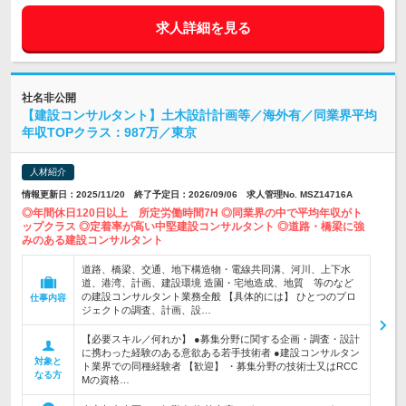
求人詳細を見る
社名非公開
【建設コンサルタント】土木設計計画等／海外有／同業界平均
年収TOPクラス：987万／東京
人材紹介
情報更新日：2025/11/20 終了予定日：2026/09/06 求人管理No. MSZ14716A
◎年間休日120日以上 所定労働時間7H ◎同業界の中で平均年収がト
ップクラス ◎定着率が高い中堅建設コンサルタント ◎道路・橋梁に強
みのある建設コンサルタント
道路、橋梁、交通、地下構造物・電線共同溝、河川、上下水
道、港湾、計画、建設環境 造園・宅地造成、地質 等のなど
の建設コンサルタント業務全般 【具体的には】 ひとつのプロ
仕事内容
ジェクトの調査、計画、設…
【必要スキル／何れか】 ●募集分野に関する企画・調査・設計
に携わった経験のある意欲ある若手技術者 ●建設コンサルタン
対象と
ト業界での同種経験者 【歓迎】 ・募集分野の技術士又はRCC
なる方
Mの資格…