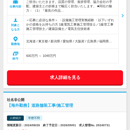
ご担当いただきます。品質の管理、進捗管理、協力会社の手
配、建築主との折衝まで幅広く担当いたします。 ■同社の魅
仕事内容
力： （1）『最良の作品…
＜応募に必須な条件＞ ・設備施工管理実務経験 ・以下いずれ
かの資格をお持ちの方 1級電気工事施工管理技士／1級管工事
対象と
施工管理技士／建築設備士／電気主任技術者
なる方
北海道 / 東京都 / 新潟県 / 愛知県 / 大阪府 / 広島県 / 福岡県…
勤務地
600万円 ～ 1049万円
給与
求人詳細を見る
社名非公開
【海外勤務】道路舗装工事/施工管理
人材紹介
学歴不問
情報更新日：2024/08/26 終了予定日：2026/09/01 求人管理No. 20240731