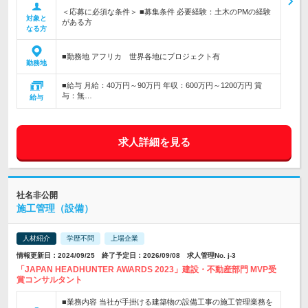
＜応募に必須な条件＞ ■募集条件 必要経験：土木のPMの経験
対象と
がある方
なる方
■勤務地 アフリカ 世界各地にプロジェクト有
勤務地
■給与 月給：40万円～90万円 年収：600万円～1200万円 賞
与：無…
給与
求人詳細を見る
社名非公開
施工管理（設備）
人材紹介
学歴不問
上場企業
情報更新日：2024/09/25 終了予定日：2026/09/08 求人管理No. j-3
「JAPAN HEADHUNTER AWARDS 2023」建設・不動産部門 MVP受
賞コンサルタント
■業務内容 当社が手掛ける建築物の設備工事の施工管理業務を