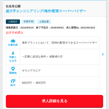
社名非公開
超大手エンジニアリング/海外/配管スーパーバイザー
人材紹介
学歴不問
上場企業
情報更新日：2024/09/19 終了予定日：2026/09/02 求人管理No. 2021061623
おすすめ求人
海外プラントにおいて、SDMの配管ができるスーパーバイザー
仕事内容
＜応募に必須な条件＞ 経験者の方
対象と
なる方
サウジアラビア
勤務地
600万円 ～ 800万円
給与
求人詳細を見る