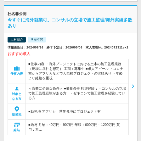
社名非公開
今すぐに海外就業可。コンサルの立場で施工監理/海外実績多数
あり
人材紹介
学歴不問
情報更新日：2024/08/26 終了予定日：2026/09/06 求人管理No. 2024072311ex2
おすすめ求人
■仕事内容 ・海外プロジェクトにおける土木の施工監理業務
（現場に常駐を想定） 工期：募集中 ■求人アピール ・コロナ
前からアフリカなどで大規模プロジェクトの実績あり ・年齢
仕事内容
より経験を重視 …
＜応募に必須な条件＞ ■募集条件 歓迎経験：・コンサルの立場
で施工監理経験がある方 ・ゼネコンで施工管理を経験してい
対象と
る方
なる方
■勤務地 アフリカ 世界各地にプロジェクト有
勤務地
■給与 月給：40万円～90万円 年収：600万円～1200万円 賞
与：無…
給与