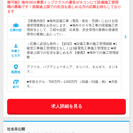
務可能】海外ODA事業トップクラスの優良ゼネコンにて設備施工管理
職の募集です！発展途上国での生活を楽しめる方の応募お待ちしており
ます
【業務内容】 ■海外設備工事（電気・衛生・空調）における現
場管理業務をお任せします。 ■海外ＯＤＡ等工事の現場施工管
理担当として、工程や品質、出来形、安全管理の業務や原価管
仕事内容
理等の業務にあたってい…
＜応募に必須な条件＞ 【必須】 ■設備工事の施工管理経験 ■1
級管工事施工管理技士もしくは1級電気工事施工管理技士 ■発
対象と
展途上国での生活を楽しめる方 【優遇】 ■海外での施工管理経
なる方
験 …
アフリカ、パプアニューギニア、キリバス、キルギス、タジキ
ス…
勤務地
■年収モデル：750万円～1150万円 （30歳～53歳：例） ■月収
モ…
給与
求人詳細を見る
社名非公開