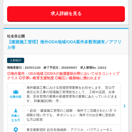
求人詳細を見る
社名非公開
【建築施工管理】海外ODA地域/ODA案件多数実績有／アフリ
カ等
人材紹介
情報更新日：2025/11/20 終了予定日：2026/09/07 求人管理No. 12612
◎海外案件：ODA地域 ◎ODAの無償援助分野においてゼネコントップ
クラス ◎手厚い教育支援制度 ◎幅広い建築物に携われます
海外建築工事における現場管理業務をお任せします。 官公庁
発注公共工事の現場施工管理担当として、 工程や品質、出来
形、安全管理の業務や原価管理等の業務にあたっていただきま
仕事内容
す。 対象施設(例)：学…
・必須 ・建築施工管理のご経験 ・海外でご活躍されたい方 ※
経験が浅い方でも、 本ポジション・海外でのお仕事に意欲的
対象と
な方は歓迎
なる方
東京都新宿区 赴任先地域例： アフリカ、パプアニューギニ