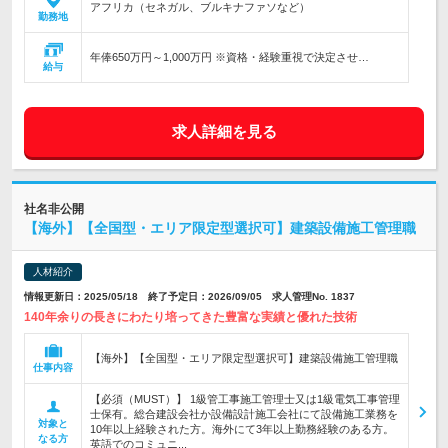
アフリカ（セネガル、ブルキナファソなど）
勤務地
年俸650万円～1,000万円 ※資格・経験重視で決定させ…
給与
求人詳細を見る
社名非公開
【海外】【全国型・エリア限定型選択可】建築設備施工管理職
人材紹介
情報更新日：2025/05/18 終了予定日：2026/09/05 求人管理No. 1837
140年余りの長きにわたり培ってきた豊富な実績と優れた技術
【海外】【全国型・エリア限定型選択可】建築設備施工管理職
仕事内容
【必須（MUST）】 1級管工事施工管理士又は1級電気工事管理
士保有。総合建設会社か設備設計施工会社にて設備施工業務を
対象と
10年以上経験された方。海外にて3年以上勤務経験のある方。
なる方
英語でのコミュニ...