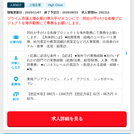
人材紹介
上場企業
High Class
情報更新日：2025/11/07 終了予定日：2026/08/31 求人管理No. 292112
プライム市場上場企業の準大手ゼネコンにて、同社が手がける各種プロ
ジェクトを海外勤務にて事務をお願いします。
同社が手がける各種プロジェクトを海外勤務にて事務をお願い
します。 【具体的には】 ■総務業務：組織のコーポレート業
務、給与査定や教育訓練計画策定などの人事業務、出張者のホ
仕事内容
テル・食事・送迎・顧客訪…
＜応募に必須な条件＞ 【必須】 ■海外での事務経験 ■次のいず
れかの部門での実務経験（総務/法務、経理/財務、人事、作業
対象と
所事務） ■ビジネスレベルの英語力 ＜歓迎される資格・経験＞
なる方
■海…
東南アジアフィリピン、インド、アフリカ、 シンガポール、
マレ…
勤務地
【想定年収】980万～1300万円 【想定月収】62万～86万円 ※
給与…
給与
求人詳細を見る