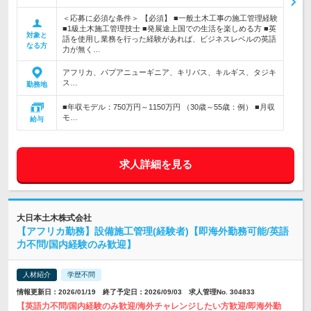
＜応募に必須な条件＞ 【必須】 ■一般土木工事の施工管理経験
■1級土木施工管理技士 ■発展途上国での生活を楽しめる方 ■英
対象と
語を使用し業務を行った経験があれば、ビジネスレベルの英語
なる方
力が無く…
アフリカ、パプアニューギニア、キリバス、キルギス、タジキ
ス…
勤務地
■年収モデル：750万円～1150万円 （30歳～55歳：例） ■月収
モ…
給与
求人詳細を見る
大日本土木株式会社
【アフリカ勤務】設備施工管理(経験者)【即海外勤務可能/英語
力不問/国内経験のみ歓迎】
人材紹介
学歴不問
情報更新日：2026/01/19 終了予定日：2026/09/03 求人管理No. 304833
【英語力不問/国内経験のみ歓迎/海外チャレンジしたい方歓迎/即海外勤