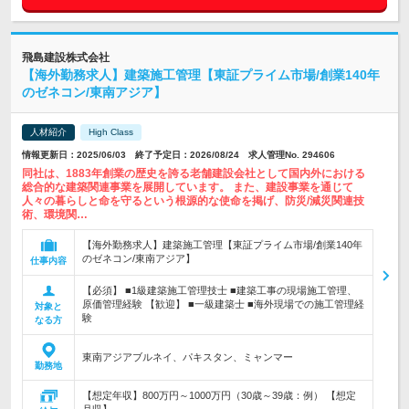
飛島建設株式会社
【海外勤務求人】建築施工管理【東証プライム市場/創業140年
のゼネコン/東南アジア】
人材紹介
High Class
情報更新日：2025/06/03 終了予定日：2026/08/24 求人管理No. 294606
同社は、1883年創業の歴史を誇る老舗建設会社として国内外における
総合的な建築関連事業を展開しています。 また、建設事業を通じて
人々の暮らしと命を守るという根源的な使命を掲げ、防災/減災関連技
術、環境関…
【海外勤務求人】建築施工管理【東証プライム市場/創業140年
のゼネコン/東南アジア】
仕事内容
【必須】 ■1級建築施工管理技士 ■建築工事の現場施工管理、
原価管理経験 【歓迎】 ■一級建築士 ■海外現場での施工管理経
対象と
験
なる方
東南アジアブルネイ、パキスタン、ミャンマー
勤務地
【想定年収】800万円～1000万円（30歳～39歳：例） 【想定