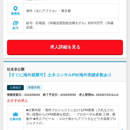
海外（主にアフリカ）・東京都
勤務地
給与：応相談 （30歳全国型総合職モデル）約670万円 （35歳
全国…
給与
求人詳細を見る
社名非公開
【すぐに海外就業可】土木コンサルPM/海外実績多数あり
人材紹介
学歴不問
情報更新日：2024/08/26 終了予定日：2026/09/06 求人管理No. 2024072312ex2
おすすめ求人
■仕事内容 ・海外プロジェクトにおけるPM業務（入札などの
早い段階からのPM業務を想定） ・プロポーザル業務 工期：募
集中 ■求人アピール ・コロナ前からアフリカなどで大規模プロ
仕事内容
ジェクトの…