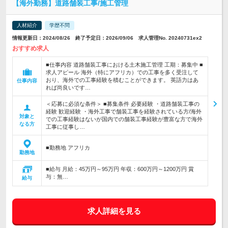
【海外勤務】道路舗装工事/施工管理
人材紹介
学歴不問
情報更新日：2024/08/26 終了予定日：2026/09/06 求人管理No. 20240731ex2
おすすめ求人
■仕事内容 道路舗装工事における土木施工管理 工期：募集中 ■
求人アピール 海外（特にアフリカ）での工事を多く受注して
おり、海外での工事経験を積むことができます。 英語力はあ
仕事内容
れば尚良いです…
＜応募に必須な条件＞ ■募集条件 必要経験 ・道路舗装工事の
経験 歓迎経験 ・海外工事で舗装工事を経験されている方/海外
対象と
での工事経験はないが国内での舗装工事経験が豊富な方で海外
なる方
工事に従事し…
■勤務地 アフリカ
勤務地
■給与 月給：45万円～95万円 年収：600万円～1200万円 賞
与：無…
給与
求人詳細を見る