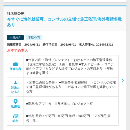
社名非公開
今すぐに海外就業可。コンサルの立場で施工監理/海外実績多数
あり
人材紹介
学歴不問
情報更新日：2024/08/21 終了予定日：2026/09/01 求人管理No. 2024072311
おすすめ求人
■仕事内容 ・海外プロジェクトにおける土木の施工監理業務
（現場に常駐を想定） 工期：募集中 ■求人アピール ・コロナ
前からアフリカなどで大規模プロジェクトの実績あり ・年齢
仕事内容
より経験を重視 …
＜応募に必須な条件＞ ■募集条件 歓迎経験：・コンサルの立場
で施工監理経験がある方 ・ゼネコンで施工管理を経験してい
対象と
る方
なる方
■勤務地 アフリカ 世界各地にプロジェクト有
勤務地
■給与 月給：40万円～90万円 年収：600万円～1200万円 賞
与：無…
給与