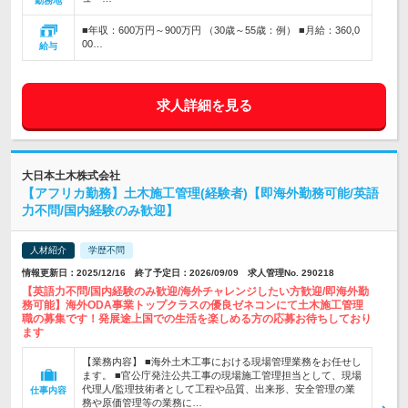
勤務地
■年収：600万円～900万円 （30歳～55歳：例） ■月給：360,0
00…
給与
求人詳細を見る
大日本土木株式会社
【アフリカ勤務】土木施工管理(経験者)【即海外勤務可能/英語
力不問/国内経験のみ歓迎】
人材紹介
学歴不問
情報更新日：2025/12/16 終了予定日：2026/09/09 求人管理No. 290218
【英語力不問/国内経験のみ歓迎/海外チャレンジしたい方歓迎/即海外勤
務可能】海外ODA事業トップクラスの優良ゼネコンにて土木施工管理
職の募集です！発展途上国での生活を楽しめる方の応募お待ちしており
ます
【業務内容】 ■海外土木工事における現場管理業務をお任せし
ます。 ■官公庁発注公共工事の現場施工管理担当として、現場
代理人/監理技術者として工程や品質、出来形、安全管理の業
仕事内容
務や原価管理等の業務に…