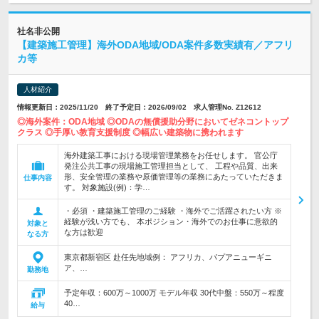
社名非公開
【建築施工管理】海外ODA地域/ODA案件多数実績有／アフリ
カ等
人材紹介
情報更新日：2025/11/20 終了予定日：2026/09/02 求人管理No. Z12612
◎海外案件：ODA地域 ◎ODAの無償援助分野においてゼネコントップ
クラス ◎手厚い教育支援制度 ◎幅広い建築物に携われます
海外建築工事における現場管理業務をお任せします。 官公庁
発注公共工事の現場施工管理担当として、 工程や品質、出来
形、安全管理の業務や原価管理等の業務にあたっていただきま
仕事内容
す。 対象施設(例)：学…
・必須 ・建築施工管理のご経験 ・海外でご活躍されたい方 ※
経験が浅い方でも、 本ポジション・海外でのお仕事に意欲的
対象と
な方は歓迎
なる方
東京都新宿区 赴任先地域例： アフリカ、パプアニューギニ
ア、…
勤務地
予定年収：600万～1000万 モデル年収 30代中盤：550万～程度
40…
給与