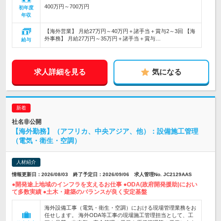
400万円～700万円
初年度
年収
【海外営業】 月給27万円～40万円＋諸手当＋賞与2～3回 【海
外事務】 月給27万円～35万円＋諸手当＋賞与…
給与
求人詳細を見る
気になる
社名非公開
【海外勤務】（アフリカ、中央アジア、他）：設備施工管理
（電気・衛生・空調）
人材紹介
情報更新日：2026/08/03 終了予定日：2026/09/06 求人管理No. JC2129AAS
●開発途上地域のインフラを支えるお仕事 ●ODA(政府開発援助)におい
て多数実績 ●土木・建築のバランスが良く安定基盤
海外設備工事（電気・衛生・空調）における現場管理業務をお
任せします。 海外ODA等工事の現場施工管理担当として、工