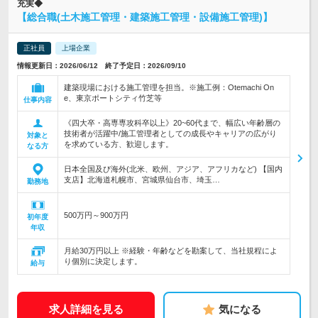
充実◆
【総合職(土木施工管理・建築施工管理・設備施工管理)】
正社員
上場企業
情報更新日：2026/06/12 終了予定日：2026/09/10
建築現場における施工管理を担当。※施工例：Otemachi On
e、東京ポートシティ竹芝等
仕事内容
《四大卒・高専専攻科卒以上》20~60代まで、幅広い年齢層の
技術者が活躍中/施工管理者としての成長やキャリアの広がり
対象と
を求めている方、歓迎します。
なる方
日本全国及び海外(北米、欧州、アジア、アフリカなど) 【国内
支店】北海道札幌市、宮城県仙台市、埼玉…
勤務地
500万円～900万円
初年度
年収
月給30万円以上 ※経験・年齢などを勘案して、当社規程によ
り個別に決定します。
給与
求人詳細を見る
気になる