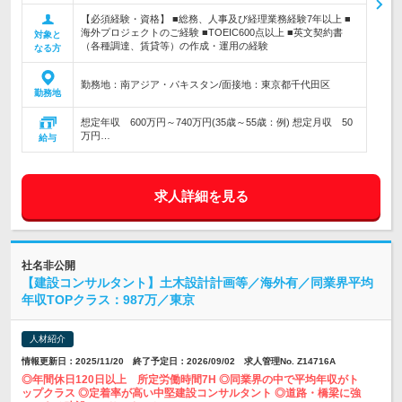
【必須経験・資格】 ■総務、人事及び経理業務経験7年以上 ■
海外プロジェクトのご経験 ■TOEIC600点以上 ■英文契約書
対象と
（各種調達、賃貸等）の作成・運用の経験
なる方
勤務地：南アジア・パキスタン/面接地：東京都千代田区
勤務地
想定年収 600万円～740万円(35歳～55歳：例) 想定月収 50
万円…
給与
求人詳細を見る
社名非公開
【建設コンサルタント】土木設計計画等／海外有／同業界平均
年収TOPクラス：987万／東京
人材紹介
情報更新日：2025/11/20 終了予定日：2026/09/02 求人管理No. Z14716A
◎年間休日120日以上 所定労働時間7H ◎同業界の中で平均年収がト
ップクラス ◎定着率が高い中堅建設コンサルタント ◎道路・橋梁に強