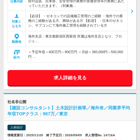
程や品質、出来形、安全管理の業務や原価管理等の業務にあた
仕事内容
っていただきます。（対象施…
【必須】 ・ゼネコンでの設備施工管理のご経験 ・海外での業
務のご経験がある方、興味がある方 【歓迎】 ・日本のゼネコ
対象と
ン、サブコンにて海外施工管理を経験されている方
なる方
海外支店：東京都新宿区西新宿 所属は海外支店となり、プロ
ジェ…
勤務地
＜予定年収＞600万円～900万円 ＜月給＞360,000円～500,000
円 …
給与
求人詳細を見る
社名非公開
【建設コンサルタント】土木設計計画等／海外有／同業界平均
年収TOPクラス：987万／東京
人材紹介
情報更新日：2025/11/20 終了予定日：2026/09/09 求人管理No. 14716A