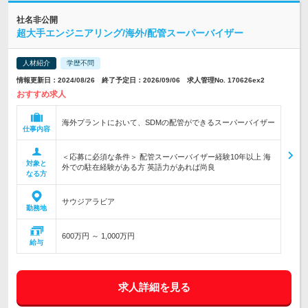
社名非公開
超大手エンジニアリング/海外/配管スーパーバイザー
人材紹介
学歴不問
情報更新日：2024/08/26 終了予定日：2026/09/06 求人管理No. 170626ex2
おすすめ求人
海外プラントにおいて、SDMの配管ができるスーパーバイザー
仕事内容
＜応募に必須な条件＞ 配管スーパーバイザー経験10年以上 海
対象と
外での駐在経験がある方 英語力があれば尚良
なる方
サウジアラビア
勤務地
600万円 ～ 1,000万円
給与
求人詳細を見る