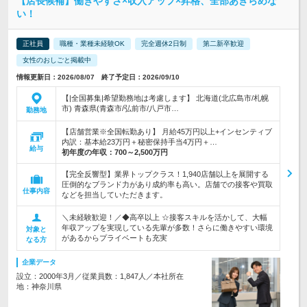
【店長候補】働きやすさ×収入アップ×昇格、全部あきらめな
い！
正社員
職種・業種未経験OK
完全週休2日制
第二新卒歓迎
女性のおしごと掲載中
情報更新日：2026/08/07 終了予定日：2026/09/10
【|全国募集|希望勤務地は考慮します】 北海道(北広島市/札幌
市) 青森県(青森市/弘前市/八戸市…
勤務地
【店舗営業※全国転勤あり】 月給45万円以上+インセンティブ
内訳：基本給23万円＋秘密保持手当4万円＋…
給与
初年度の年収：
700～2,500万円
【完全反響型】業界トップクラス！1,940店舗以上を展開する
圧倒的なブランド力があり成約率も高い。店舗での接客や買取
仕事内容
などを担当していただきます。
＼未経験歓迎！／◆高卒以上 ☆接客スキルを活かして、大幅
年収アップを実現している先輩が多数！さらに働きやすい環境
対象と
があるからプライベートも充実
なる方
企業データ
設立：2000年3月／従業員数：1,847人／本社所在
地：神奈川県