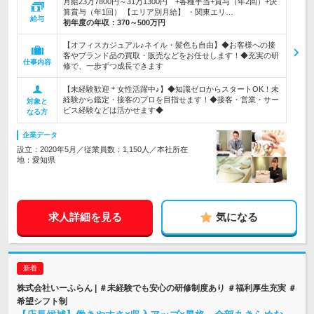
月給23万7800円～31万1300円 +各種手当+賞与（年2回）+決
算賞与（年1回） 【エリア別月給】 ・関東エリ…
給与
初年度の年収：
370～500万円
【オフィスカジュアル♪ネイル・髪色も自由】◆お客様への接
客やブランド品の買取・販売などをお任せします！◆充実の研
仕事内容
修で、一歩ずつ成長できます
【未経験歓迎＊女性活躍中♪】◆知識ゼロからスタートOK！未
経験から鑑定・接客のプロを目指せます！◆接客・営業・サー
対象と
ビス経験などは活かせます◆
なる方
企業データ
設立：2020年5月／従業員数：1,150人／本社所在
地：愛知県
求人詳細を見る
気になる
株式会社いーふらん | ＃未経験でも安心の研修制度あり ＃福利厚生充実 ＃
希望シフト制