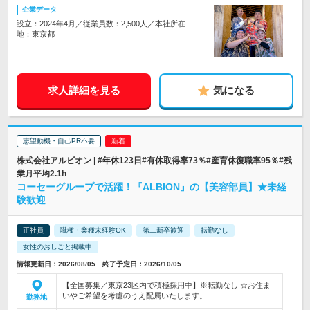
企業データ
設立：2024年4月／従業員数：2,500人／本社所在
地：東京都
求人詳細を見る
気になる
志望動機・自己PR不要
株式会社アルビオン | #年休123日#有休取得率73％#産育休復職率95％#残
業月平均2.1h
コーセーグループで活躍！『ALBION』の【美容部員】★未経
験歓迎
正社員
職種・業種未経験OK
第二新卒歓迎
転勤なし
女性のおしごと掲載中
情報更新日：2026/08/05 終了予定日：2026/10/05
【全国募集／東京23区内で積極採用中】※転勤なし ☆お住ま
いやご希望を考慮のうえ配属いたします。…
勤務地