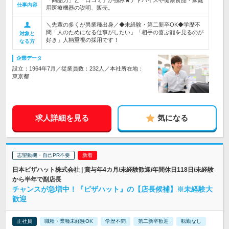
「商品力」と「口コミ」が強み★アドバイスや健康食品・家庭
仕事内容
用医療機器の説明、販売。
＼先輩の多くが異業種出身／◆未経験・第二新卒OK◆学歴不
問「人のためになる仕事がしたい」「相手の喜ぶ顔を見るのが
対象と
好き」人柄重視の採用です！
なる方
企業データ
設立：1964年7月／従業員数：232人／本社所在地：
東京都
求人詳細を見る
気になる
志望動機・自己PR不要
日本ピザハット株式会社 | 賞与年4カ月/未経験歓迎/年間休日118日/未経験
から半年で副店長
チャンスが急増中！『ピザハット』の【店長候補】※未経験大
歓迎
正社員
職種・業種未経験OK
学歴不問
第二新卒歓迎
転勤なし