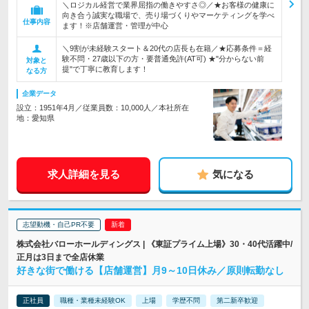
＼ロジカル経営で業界屈指の働きやすさ◎／★お客様の健康に
向き合う誠実な職場で、売り場づくりやマーケティングを学べ
仕事内容
ます！※店舗運営・管理が中心
＼9割が未経験スタート＆20代の店長も在籍／★応募条件＝経
験不問・27歳以下の方・要普通免許(AT可) ★"分からない前
対象と
提"で丁寧に教育します！
なる方
企業データ
設立：1951年4月／従業員数：10,000人／本社所在
地：愛知県
求人詳細を見る
気になる
志望動機・自己PR不要
株式会社バローホールディングス | 《東証プライム上場》30・40代活躍中/
正月は3日まで全店休業
好きな街で働ける【店舗運営】月9～10日休み／原則転勤なし
正社員
職種・業種未経験OK
上場
学歴不問
第二新卒歓迎