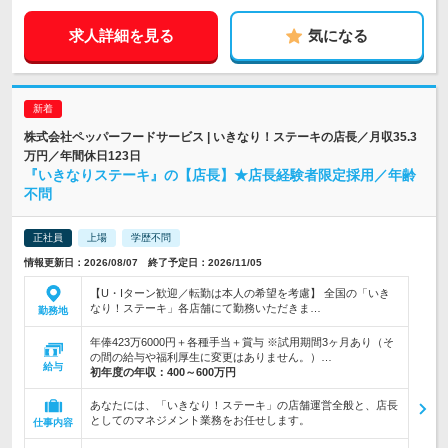
求人詳細を見る
気になる
株式会社ペッパーフードサービス | いきなり！ステーキの店長／月収35.3
万円／年間休日123日
『いきなりステーキ』の【店長】★店長経験者限定採用／年齢
不問
正社員
上場
学歴不問
情報更新日：2026/08/07 終了予定日：2026/11/05
【U・Iターン歓迎／転勤は本人の希望を考慮】 全国の「いき
なり！ステーキ」各店舗にて勤務いただきま…
勤務地
年俸423万6000円＋各種手当＋賞与 ※試用期間3ヶ月あり（そ
の間の給与や福利厚生に変更はありません。）…
給与
初年度の年収：
400～600万円
あなたには、「いきなり！ステーキ」の店舗運営全般と、店長
としてのマネジメント業務をお任せします。
仕事内容