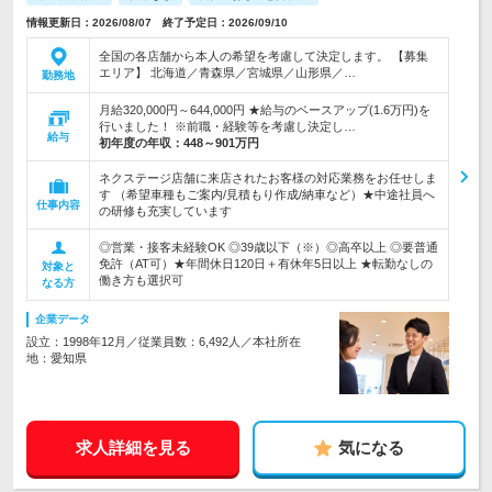
情報更新日：2026/08/07 終了予定日：2026/09/10
全国の各店舗から本人の希望を考慮して決定します。 【募集
エリア】 北海道／青森県／宮城県／山形県／…
勤務地
月給320,000円～644,000円 ★給与のベースアップ(1.6万円)を
行いました！ ※前職・経験等を考慮し決定し…
給与
初年度の年収：
448～901万円
ネクステージ店舗に来店されたお客様の対応業務をお任せしま
す （希望車種もご案内/見積もり作成/納車など）★中途社員へ
仕事内容
の研修も充実しています
◎営業・接客未経験OK ◎39歳以下（※）◎高卒以上 ◎要普通
免許（AT可）★年間休日120日＋有休年5日以上 ★転勤なしの
対象と
働き方も選択可
なる方
企業データ
設立：1998年12月／従業員数：6,492人／本社所在
地：愛知県
求人詳細を見る
気になる