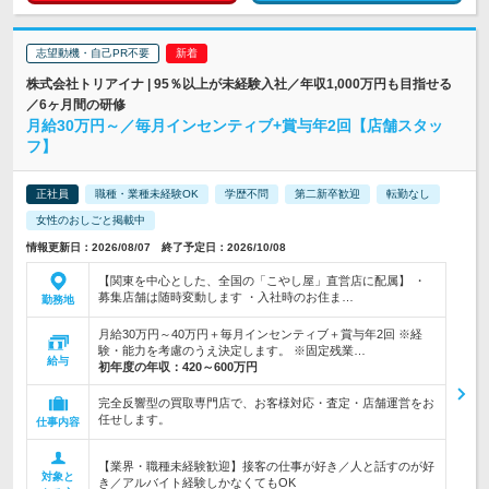
志望動機・自己PR不要
株式会社トリアイナ | 95％以上が未経験入社／年収1,000万円も目指せる
／6ヶ月間の研修
月給30万円～／毎月インセンティブ+賞与年2回【店舗スタッ
フ】
正社員
職種・業種未経験OK
学歴不問
第二新卒歓迎
転勤なし
女性のおしごと掲載中
情報更新日：2026/08/07 終了予定日：2026/10/08
【関東を中心とした、全国の「こやし屋」直営店に配属】 ・
募集店舗は随時変動します ・入社時のお住ま…
勤務地
月給30万円～40万円＋毎月インセンティブ＋賞与年2回 ※経
験・能力を考慮のうえ決定します。 ※固定残業…
給与
初年度の年収：
420～600万円
完全反響型の買取専門店で、お客様対応・査定・店舗運営をお
任せします。
仕事内容
【業界・職種未経験歓迎】接客の仕事が好き／人と話すのが好
対象と
き／アルバイト経験しかなくてもOK