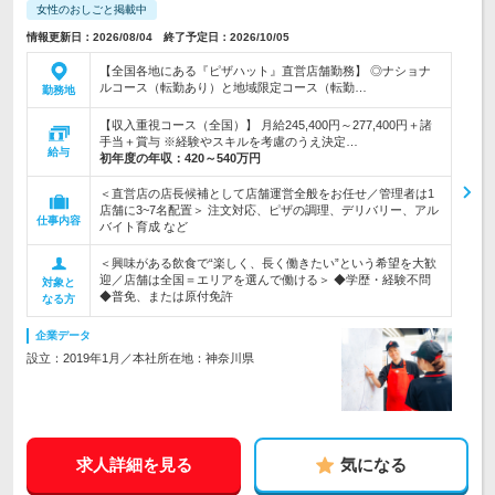
女性のおしごと掲載中
情報更新日：2026/08/04 終了予定日：2026/10/05
【全国各地にある『ピザハット』直営店舗勤務】 ◎ナショナ
ルコース（転勤あり）と地域限定コース（転勤…
勤務地
【収入重視コース（全国）】 月給245,400円～277,400円＋諸
手当＋賞与 ※経験やスキルを考慮のうえ決定…
給与
初年度の年収：
420～540万円
＜直営店の店長候補として店舗運営全般をお任せ／管理者は1
店舗に3~7名配置＞ 注文対応、ピザの調理、デリバリー、アル
仕事内容
バイト育成 など
＜興味がある飲食で“楽しく、長く働きたい”という希望を大歓
迎／店舗は全国＝エリアを選んで働ける＞ ◆学歴・経験不問
対象と
◆普免、または原付免許
なる方
企業データ
設立：2019年1月／本社所在地：神奈川県
求人詳細を見る
気になる