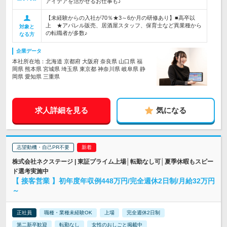
アイデアを活かせるお仕事も♪
【未経験からの入社が70％★3～6か月の研修あり】■高卒以
上 ★アパレル販売、居酒屋スタッフ、保育士など異業種から
対象と
の転職者が多数♪
なる方
企業データ
本社所在地：北海道 京都府 大阪府 奈良県 山口県 福
岡県 熊本県 宮城県 埼玉県 東京都 神奈川県 岐阜県 静
岡県 愛知県 三重県
求人詳細を見る
気になる
志望動機・自己PR不要
株式会社ネクステージ | 東証プライム上場│転勤なし可│夏季休暇もスピー
ド選考実施中
【 接客営業 】初年度年収例448万円/完全週休2日制/月給32万円
～
正社員
職種・業種未経験OK
上場
完全週休2日制
第二新卒歓迎
転勤なし
女性のおしごと掲載中