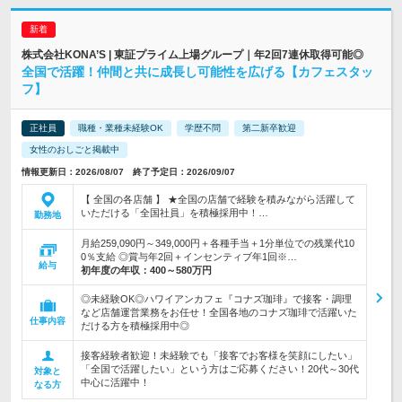
株式会社KONA’S | 東証プライム上場グループ｜年2回7連休取得可能◎
全国で活躍！仲間と共に成長し可能性を広げる【カフェスタッ
フ】
正社員
職種・業種未経験OK
学歴不問
第二新卒歓迎
女性のおしごと掲載中
情報更新日：2026/08/07 終了予定日：2026/09/07
【 全国の各店舗 】 ★全国の店舗で経験を積みながら活躍して
いただける「全国社員」を積極採用中！…
勤務地
月給259,090円～349,000円＋各種手当＋1分単位での残業代10
0％支給 ◎賞与年2回＋インセンティブ年1回※…
給与
初年度の年収：
400～580万円
◎未経験OK◎ハワイアンカフェ『コナズ珈琲』で接客・調理
など店舗運営業務をお任せ！全国各地のコナズ珈琲で活躍いた
仕事内容
だける方を積極採用中◎
接客経験者歓迎！未経験でも「接客でお客様を笑顔にしたい」
「全国で活躍したい」という方はご応募ください！20代～30代
対象と
中心に活躍中！
なる方