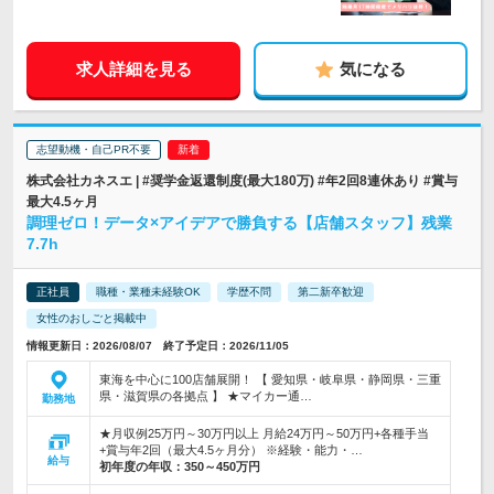
求人詳細を見る
気になる
志望動機・自己PR不要
株式会社カネスエ | #奨学金返還制度(最大180万) #年2回8連休あり #賞与
最大4.5ヶ月
調理ゼロ！データ×アイデアで勝負する【店舗スタッフ】残業
7.7h
正社員
職種・業種未経験OK
学歴不問
第二新卒歓迎
女性のおしごと掲載中
情報更新日：2026/08/07 終了予定日：2026/11/05
東海を中心に100店舗展開！ 【 愛知県・岐阜県・静岡県・三重
県・滋賀県の各拠点 】 ★マイカー通…
勤務地
★月収例25万円～30万円以上 月給24万円～50万円+各種手当
+賞与年2回（最大4.5ヶ月分） ※経験・能力・…
給与
初年度の年収：
350～450万円