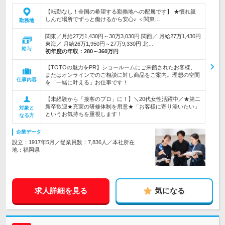
【転勤なし！全国の希望する勤務地への配属です】 ★慣れ親
しんだ場所でずっと働けるから安心♪ ＜関東…
勤務地
関東／月給27万1,430円～30万3,030円 関西／ 月給27万1,430円
東海／ 月給26万1,950円～27万9,330円 北…
給与
初年度の年収：
280～360万円
【TOTOの魅力をPR】ショールームにご来館されたお客様、
またはオンラインでのご相談に対し商品をご案内。理想の空間
仕事内容
を「一緒に叶える」お仕事です！
【未経験から「接客のプロ」に！】＼20代女性活躍中／★第二
新卒歓迎★充実の研修体制を用意★「お客様に寄り添いたい」
対象と
というお気持ちを重視します！
なる方
企業データ
設立：1917年5月／従業員数：7,836人／本社所在
地：福岡県
求人詳細を見る
気になる