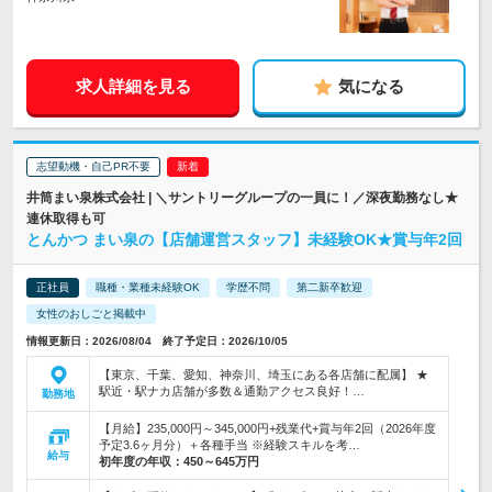
求人詳細を見る
気になる
志望動機・自己PR不要
井筒まい泉株式会社 | ＼サントリーグループの一員に！／深夜勤務なし★
連休取得も可
とんかつ まい泉の【店舗運営スタッフ】未経験OK★賞与年2回
正社員
職種・業種未経験OK
学歴不問
第二新卒歓迎
女性のおしごと掲載中
情報更新日：2026/08/04 終了予定日：2026/10/05
【東京、千葉、愛知、神奈川、埼玉にある各店舗に配属】 ★
駅近・駅ナカ店舗が多数＆通勤アクセス良好！…
勤務地
【月給】235,000円～345,000円+残業代+賞与年2回（2026年度
予定3.6ヶ月分）＋各種手当 ※経験スキルを考…
給与
初年度の年収：
450～645万円