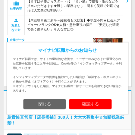
【まずは研修からスタート♪】『まい泉』で接客・販売などを
担当いただきます★難しい業務はなし！明るく笑顔で対応でき
仕事内容
れば大丈夫◎社割あり♪
【未経験＆第二新卒～経験者も大歓迎】◆学歴不問★社会人デ
ビュー/ブランクOK★人柄・意欲重視の採用！「安定した環境
対象と
で長く働きたい」そんな方は◎
なる方
企業データ
設立：1965年11月／従業員数：1,246人／本社所在
マイナビ転職からのお知らせ
地：東京都
マイナビ転職では、サイトの継続的な改善や、ユーザーのみなさまに最適化され
た広告を配信すること等を目的に、Cookie等の「インフォマティブデータ」を利
用しています。
求人詳細を見る
気になる
インフォマティブデータの提供を無効にしたい場合は「確認する」ボタンのリン
ク先から停止（オプトアウト）を行うことができます。
※オプトアウトをした場合、マイナビ転職の一部サービスを利用できない場合が
あります。
志望動機・自己PR不要
閉じる
確認する
株式会社エターナルホスピタリティジャパン | 弊社は黄色い看板でお馴染
みの“鳥貴族”！エターナル採用実施中
鳥貴族直営店【店長候補】300人！大大大募集中☆無断残業厳
禁！