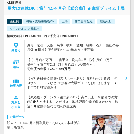
休取得可
最大12連休OK！賞与4.5ヶ月分【総合職】★東証プライム上場
正社員
職種・業種未経験OK
上場
第二新卒歓迎
転勤なし
女性のおしごと掲載中
情報更新日：2026/07/10 終了予定日：2026/09/10
滋賀・京都・大阪・兵庫・岐阜・愛知・福井・石川・富山の各
店舗 ★転居を伴う転勤なしの働き方・限定勤…
勤務地
【1】月給25万円～＋諸手当＋賞与年2回 【2】月給24万円～＋
諸手当＋賞与年2回 【3】月給21万5,000円～…
給与
初年度の年収：
380～550万円
【入社後研修＆階層別のサポートあり】食料品売場(青果・グ
ロサリー・レジなど)で接客や売場づくりをお任せします。★
仕事内容
半年で昇格実績あり
【未経験・ブランク・第二新卒OK】高卒以上、40歳までの方
(※)◆人と接することが好き、地域密着企業で働きたい方、歓
対象と
迎！◆家族手当など福利厚生充実
なる方
企業データ
設立：1957年6月／従業員数：3,612人／本社所在
地：滋賀県