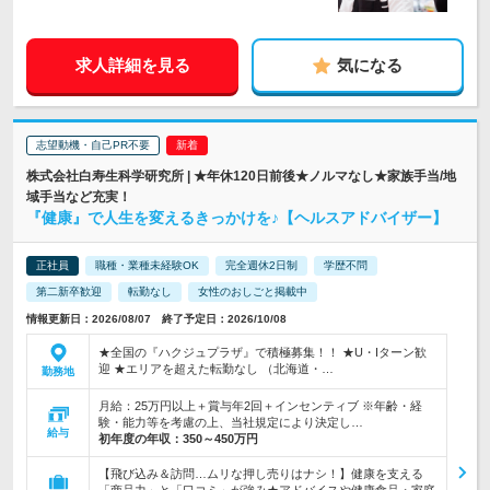
求人詳細を見る
気になる
志望動機・自己PR不要
株式会社白寿生科学研究所 | ★年休120日前後★ノルマなし★家族手当/地
域手当など充実！
『健康』で人生を変えるきっかけを♪【ヘルスアドバイザー】
正社員
職種・業種未経験OK
完全週休2日制
学歴不問
第二新卒歓迎
転勤なし
女性のおしごと掲載中
情報更新日：2026/08/07 終了予定日：2026/10/08
★全国の『ハクジュプラザ』で積極募集！！ ★U・Iターン歓
迎 ★エリアを超えた転勤なし （北海道・…
勤務地
月給：25万円以上＋賞与年2回＋インセンティブ ※年齢・経
験・能力等を考慮の上、当社規定により決定し…
給与
初年度の年収：
350～450万円
【飛び込み＆訪問…ムリな押し売りはナシ！】健康を支える