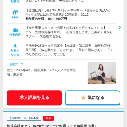
通勤もOK（一部店舗） ★転居のあり・…
勤務地
【全国社員】 月給 300,000円～600,000円 +住宅手当(最大5万
円) ※上記には固定残業代月10時間分、20,12…
給与
初年度の年収：
400～600万円
【女性専用スタジオで活躍！お客様も自分もキレイに☆】 フ
ロント受付やお客様サポートをお任せします。充実の研修から
仕事内容
スタート♪未経験でも安心！
平均年齢25歳＊女性活躍中【未経験・第二新卒・26卒歓迎/学
歴不問】「体を動かすことが好き」「美容に興味がある」「人
対象と
のためになりたい」方はぜひ♪
なる方
企業データ
設立：2005年4月／従業員数：7,232人／本社所在
地：東京都
求人詳細を見る
気になる
志望動機・自己PR不要
株式会社オグラ | 8/29(土)マイナビ転職フェア in新宿 出展♪