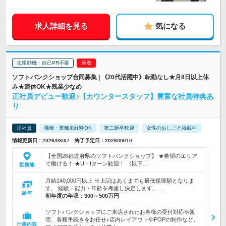
求人詳細を見る
気になる
志望動機・自己PR不要
ソフトバンクショップ合同募集 | 《20代活躍中》転勤なし★月8日以上休
み★連休OK★残業少なめ
正社員デビュー歓迎♪【カウンタースタッフ】豊富な社員特典あ
り
正社員
職種・業種未経験OK
第二新卒歓迎
女性のおしごと掲載中
情報更新日：2026/08/07 終了予定日：2026/09/10
【全国26都道府県のソフトバンクショップ】 ★希望のエリア
で働ける！ ★U・Iターン歓迎！ 《以下…
勤務地
月給240,000円以上 ※上記はあくまでも最低保障額となりま
す。 経験・能力・年齢を考慮し決定します。 …
給与
初年度の年収：
300～500万円
ソフトバンクショップにご来店されたお客様の受付対応や販
売、各種手続きをお任せ♪店内レイアウトやPOPの制作など、
仕事内容