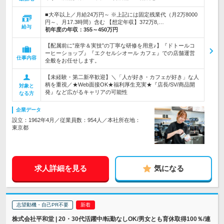
■大卒以上／月給24万円～ ※上記には固定残業代（月2万8000
円～、月17.3時間）含む 【想定年収】372万8,…
給与
初年度の年収：
355～450万円
【配属前に”座学＆実技”の丁寧な研修を用意♪】『ドトールコ
ーヒーショップ』『エクセルシオール カフェ』での店舗運営
仕事内容
全般をお任せします。
【未経験・第二新卒歓迎】＼「人が好き・カフェが好き」な人
柄を重視／★Web面接OK★福利厚生充実★『店長/SV/商品開
対象と
発』など広がるキャリアの可能性
なる方
企業データ
設立：1962年4月／従業員数：954人／本社所在地：
東京都
求人詳細を見る
気になる
志望動機・自己PR不要
株式会社平和堂 | 20・30代活躍中/転勤なしOK/男女とも育休取得100％/連