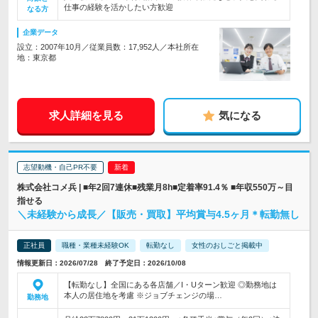
仕事の経験を活かしたい方歓迎
なる方
企業データ
設立：2007年10月／従業員数：17,952人／本社所在
地：東京都
求人詳細を見る
気になる
志望動機・自己PR不要
株式会社コメ兵 | ■年2回7連休■残業月8h■定着率91.4％ ■年収550万～目
指せる
＼未経験から成長／【販売・買取】平均賞与4.5ヶ月＊転勤無し
正社員
職種・業種未経験OK
転勤なし
女性のおしごと掲載中
情報更新日：2026/07/28 終了予定日：2026/10/08
【転勤なし】全国にある各店舗／I・Uターン歓迎 ◎勤務地は
本人の居住地を考慮 ※ジョブチェンジの場…
勤務地