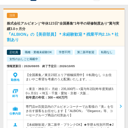
株式会社アルビオン | *年休123日*全国募集*1年半の研修制度あり*賞与実
績3.0ヶ月分
『ALBION』の【美容部員】＊未経験歓迎＊残業平均2.1h＊社
割あり
正社員
職種・業種未経験OK
学歴不問
第二新卒歓迎
転勤なし
女性のおしごと掲載中
情報更新日：2026/08/05 終了予定日：2026/10/05
【全国募集／東京23区エリア積極採用中】※転勤なし ☆お住
まいやご希望を考慮のうえ配属いたします。…
勤務地
＜東京・神奈川＞ 月給：235,000円～+賞与年2回(昨年度実績3.
0ヶ月分) ＜埼玉・千葉・愛知・京都・大阪…
給与
初年度の年収：
300～400万円
専門店or百貨店内のアルビオンコーナーでお客様の『美』を引
き出す接客をお任せします【『ALBION』『Elegance』等、コ
仕事内容
ーセーグループ商品の社割あり】
【未経験歓迎／第二新卒・ブランクOK】★学歴＆性別不問★2