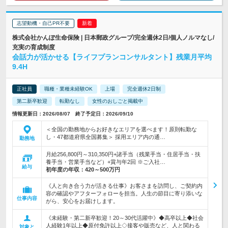
志望動機・自己PR不要
株式会社かんぽ生命保険 | 日本郵政グループ/完全週休2日/個人ノルマなし/
充実の育成制度
会話力が活かせる【ライフプランコンサルタント】残業月平均
9.4H
正社員
職種・業種未経験OK
上場
完全週休2日制
第二新卒歓迎
転勤なし
女性のおしごと掲載中
情報更新日：2026/08/07 終了予定日：2026/09/10
＜全国の勤務地からお好きなエリアを選べます！原則転勤な
し・47都道府県全国募集＞ 採用エリア内の通…
勤務地
月給256,800円～310,350円+諸手当（残業手当・住居手当・扶
養手当・営業手当など）+賞与年2回 ※ご入社…
給与
初年度の年収：
420～500万円
《人と向き合う力が活きる仕事》お客さまを訪問し、ご契約内
容の確認やアフターフォローを担当。人生の節目に寄り添いな
仕事内容
がら、安心をお届けします。
《未経験・第二新卒歓迎！20～30代活躍中》◆高卒以上◆社会
人経験1年以上◆原付免許以上◇接客や販売など、人と関わる
対象と