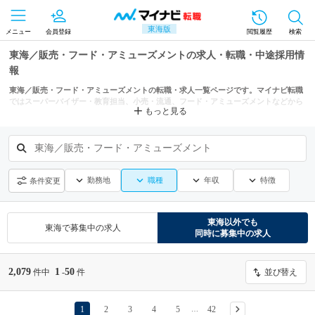
東海版
メニュー
会員登録
閲覧履歴
検索
東海／販売・フード・アミューズメントの求人・転職・中途採用情
報
東海／販売・フード・アミューズメントの転職・求人一覧ページです。マイナビ転職
ではスーパーバイザー・教育担当、小売・流通、フード・アミューズメントなどから
もっと見る
もあなたにぴったりの求人を探せます。
東海／販売・フード・アミューズメント
勤務地
職種
年収
特徴
条件変更
東海
以外でも
東海
で募集中の求人
同時に募集中の求人
2,079
1
50
件中
-
件
並び替え
1
2
3
4
5
42
…