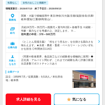
転勤なし
女性のおしごと掲載中
情報更新日：2026/07/10 終了予定日：2026/09/10
関東・大阪で積極採用中 東京/神奈川/大阪/京都/滋賀/奈良/兵庫/
岐阜/愛知/三重/静岡/富山/…
勤務地
月給24万円～35万円＋残業代＋賞与年2回＋各種手当 ※経験・
年齢・能力などを考慮の上、決定します。 ※…
給与
初年度の年収：
378～500万円
《とことん現場主義》「何をどう売るか」を仕掛ける面白さを
味わえます。★水産・農産・畜産・ベーカリー・レジのいずれ
仕事内容
かを担当 ◎年間休日114日
《同業や飲食業界、食品加工などの経験者を積極的に採用》◆
正社員・アルバイト問わず、これまでの経験を高く評価◎新規
対象と
出店多数でポストチャンスあり
なる方
企業データ
設立：1958年7月／従業員数：9,518人／本社所在
地：岐阜県
求人詳細を見る
気になる