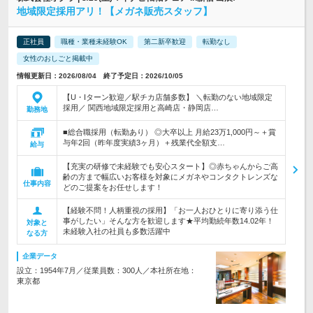
地域限定採用アリ！【メガネ販売スタッフ】
正社員
職種・業種未経験OK
第二新卒歓迎
転勤なし
女性のおしごと掲載中
情報更新日：2026/08/04 終了予定日：2026/10/05
【U・Iターン歓迎／駅チカ店舗多数】 ＼転勤のない地域限定
採用／ 関西地域限定採用と高崎店・静岡店…
勤務地
■総合職採用（転勤あり） ◎大卒以上 月給23万1,000円～＋賞
与年2回（昨年度実績3ヶ月）＋残業代全額支…
給与
【充実の研修で未経験でも安心スタート】◎赤ちゃんからご高
齢の方まで幅広いお客様を対象にメガネやコンタクトレンズな
仕事内容
どのご提案をお任せします！
【経験不問！人柄重視の採用】「お一人おひとりに寄り添う仕
事がしたい」そんな方を歓迎します★平均勤続年数14.02年！
対象と
未経験入社の社員も多数活躍中
なる方
企業データ
設立：1954年7月／従業員数：300人／本社所在地：
東京都