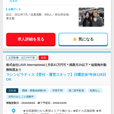
なる方
企業データ
設立：2011年7月／従業員数：500人／本社所在地：
東京都
求人詳細を見る
気になる
志望動機・自己PR不要
株式会社LAVA International | 月収41万円可＊残業月2h以下＊短期海外勤
務制度あり
マシンピラティス【受付・運営スタッフ】日曜定休*年休128日
OK
正社員
職種・業種未経験OK
学歴不問
第二新卒歓迎
転勤なし
女性のおしごと掲載中
情報更新日：2026/08/04 終了予定日：2026/10/05
★全国展開だから希望エリアで働ける♪ ★駅チカ店舗多数 ★車