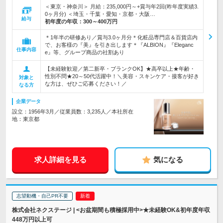
＜東京・神奈川＞ 月給：235,000円～+賞与年2回(昨年度実績3.
0ヶ月分) ＜埼玉・千葉・愛知・京都・大阪…
給与
初年度の年収：
300～400万円
＊1年半の研修あり／賞与3.0ヶ月分＊化粧品専門店＆百貨店内
で、お客様の『美』を引き出します＊『ALBION』『Eleganc
仕事内容
e』等、グループ商品の社割あり
【未経験歓迎／第二新卒・ブランクOK】★高卒以上★年齢・
性別不問★20～50代活躍中！＼美容・スキンケア・接客が好き
対象と
な方は、ぜひご応募ください！／
なる方
企業データ
設立：1956年3月／従業員数：3,235人／本社所在
地：東京都
求人詳細を見る
気になる
志望動機・自己PR不要
株式会社ネクステージ | <お盆期間も積極採用中>★未経験OK&初年度年収
448万円以上可