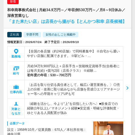
和幸商事株式会社 | 月給34.9万円～／年収例530万円～／月8～9日休み／
深夜営業なし
「また来たい店」は店長から揚がる【とんかつ和幸 店長候補】
正社員
学歴不問
女性のおしごと掲載中
情報更新日：2026/07/24 終了予定日：2026/09/10
【全国の各店舗（約240店舗）で同時募集中】 ※自宅から通い
やすい店舗に配属できます。 ※駅ビル・…
勤務地
月給34万9,900円以上＋店長手当＋技能検定資格手当(合格者に
は毎月支給) +賞与2回（店長クラス） ※経験…
給与
初年度の年収：
530～700万円
〈お店を取り仕切る責任者として、幅広い運営業務を。〉◎売
上の分析・改善に取り組みながら店舗を育成◎エリアマネージ
仕事内容
ャー等への早期キャリアUPも可
〈経験を活かし、今より”上”を目指したい方へ〉■飲食店での
経験(1年以上)／マネジメント経験■安定感・明確な評価制度・
対象と
ゆとりある人員配置が強み
なる方
企業データ
設立：1958年10月／従業員数：670人／本社所在地：
神奈川県