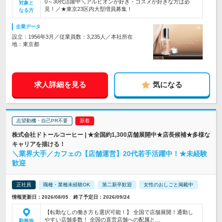
0～30代活躍中＼アルビオンが好き・コスメが好きな方は必
対象と
見！／★東京23区内大型増員募集！
なる方
企業データ
設立：1956年3月／従業員数：3,235人／本社所在
地：東京都
求人詳細を見る
気になる
志望動機・自己PR不要
株式会社ドトールコーヒー | ★全国約1,300店舗展開中★店長候補★多様な
キャリアを描ける！
＼業界大手／カフェの【店舗運営】20代若手活躍中！★未経験
歓迎
正社員
職種・業種未経験OK
第二新卒歓迎
女性のおしごと掲載中
情報更新日：2026/08/05 終了予定日：2026/09/24
【転勤なしの働き方も選択可能！】 全国で店舗展開！通勤し
やすい店舗多数！ 全国の直営店舗への配属と…
勤務地