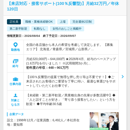
【来店対応・接客サポート(100％反響型)】月給32万円／年休
120日
正社員
職種・業種未経験OK
上場
完全週休2日制
第二新卒歓迎
転勤なし
女性のおしごと掲載中
情報更新日：2026/08/04 終了予定日：2026/09/07
全国の各店舗から本人の希望を考慮して決定します。 【募集
エリア】 北海道／青森県／宮城県／山形県／…
勤務地
月給320,000円～644,000円 ★2026年4月、給与のベースアップ
(1.6万円)を行いました！ ※試用期間3か月(…
給与
初年度の年収：
448～901万円
【100％反響型の提案で無理な押し売り等は不要です！】◆ご
来店されたお客様のご要望を丁寧に伺い、最適な車選びをサポ
仕事内容
ートしていただくお仕事です。
【未経験・第二新卒歓迎／異業種出身の先輩が多数活躍中】◆
「人と話すことが好き」「寄り添う接客がしたい」という方を
対象と
歓迎！ ◆平均年齢30.5歳
なる方
企業データ
設立：1998年12月／従業員数：6,492人／本社所在
地：愛知県