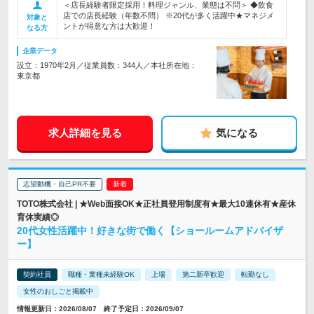
＜店長経験者限定採用！料理ジャンル、業態は不問＞ ◆飲食
店での店長経験（年数不問） ※20代が多く活躍中★マネジメ
対象と
ントが得意な方は大歓迎！
なる方
企業データ
設立：1970年2月／従業員数：344人／本社所在地：
東京都
求人詳細を見る
気になる
志望動機・自己PR不要
TOTO株式会社 | ★Web面接OK★正社員登用制度有★最大10連休有★産休
育休実績◎
20代女性活躍中！好きな街で働く【ショールームアドバイザ
ー】
契約社員
職種・業種未経験OK
上場
第二新卒歓迎
転勤なし
女性のおしごと掲載中
情報更新日：2026/08/07 終了予定日：2026/09/07