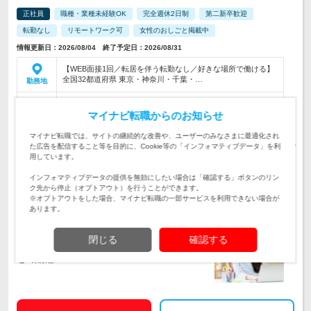
正社員
職種・業種未経験OK
完全週休2日制
第二新卒歓迎
転勤なし
リモートワーク可
女性のおしごと掲載中
情報更新日：2026/08/04 終了予定日：2026/08/31
【WEB面接1回／転居を伴う転勤なし／好きな場所で働ける】
全国32都道府県 東京・神奈川・千葉・…
勤務地
東京 月給21万円～+賞与 神奈川 月給20万2000円～+賞与 埼玉/
大阪 月給19万7000円～+賞与 千葉 月給19万6…
マイナビ転職からのお知らせ
給与
初年度の年収：
250～350万円
マイナビ転職では、サイトの継続的な改善や、ユーザーのみなさまに最適化され
【★未経験から少しずつ英語スキルを習得できる★】英文の資
た広告を配信すること等を目的に、Cookie等の「インフォマティブデータ」を利
料作成や輸出入手続きのサポートなど、オフィスワーク初心者
用しています。
仕事内容
向けの事務ワークが中心です♪
インフォマティブデータの提供を無効にしたい場合は「確認する」ボタンのリン
ク先から停止（オプトアウト）を行うことができます。
【産育休制度・時短勤務あり★私服OK★年休125日】「海外旅
※オプトアウトをした場合、マイナビ転職の一部サービスを利用できない場合が
行が好き」「英語に興味がある」「働きながら語学力を身につ
対象と
あります。
けたい」という方、歓迎♪
なる方
企業データ
閉じる
確認する
設立：1981年11月／従業員数：5,784人／本社所在
地：東京都