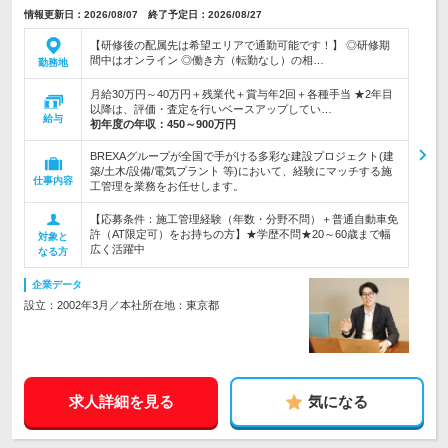
情報更新日：2026/08/07 終了予定日：2026/08/27
【研修後の配属先は希望エリアで通勤可能です！】 ◎研修期
間中はオンライン ◎働き方（転勤なし）の相…
勤務地
月給30万円～40万円＋残業代＋賞与年2回＋各種手当 ★2年目
以降は、評価・査定を行いベースアップしてい…
給与
初年度の年収：
450～900万円
BREXAグループが全国で手がける多彩な建設プロジェクト(建
築/土木/設備/電気プラント 等)において、経験にマッチする施
仕事内容
工管理を業務をお任せします。
【応募条件：施工管理経験（年数・分野不問）＋普通自動車免
許（AT限定可）をお持ちの方】★学歴不問★20～60歳まで幅
対象と
広く活躍中
なる方
企業データ
設立：2002年3月／本社所在地：東京都
求人詳細を見る
気になる