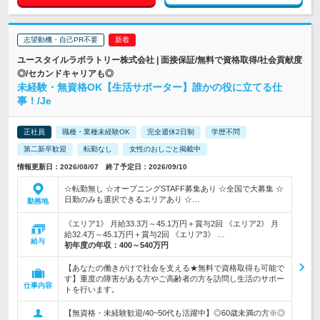
志望動機・自己PR不要
ユースタイルラボラトリー株式会社 | 面接保証/無料で資格取得/社会貢献度
◎/セカンドキャリアも◎
未経験・無資格OK【生活サポーター】誰かの役に立てる仕
事！/Je
正社員
職種・業種未経験OK
完全週休2日制
学歴不問
第二新卒歓迎
転勤なし
女性のおしごと掲載中
情報更新日：2026/08/07 終了予定日：2026/09/10
☆転勤無し ☆オープニングSTAFF募集あり ☆全国で大募集 ☆
日勤のみも選択できるエリアあり ☆…
勤務地
《エリア1》 月給33.3万～45.1万円＋賞与2回 《エリア2》 月
給32.4万～45.1万円＋賞与2回 《エリア3》 …
給与
初年度の年収：
400～540万円
【あなたの働きがけで社会を支える★無料で資格取得も可能で
す】重度の障害がある方やご高齢者の方を訪問し生活のサポー
仕事内容
トを行います。
【無資格・未経験歓迎/40~50代も活躍中】◎60歳未満の方※◎