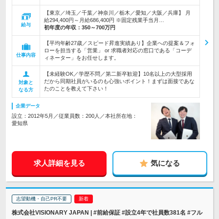
【東京／埼玉／千葉／神奈川／栃木／愛知／大阪／兵庫】 月
給294,400円～月給686,400円 ※固定残業手当月…
給与
初年度の年収：
350～700万円
【平均年齢27歳／スピード昇進実績あり】企業への提案＆フォ
ローを担当する「営業」 or 求職者対応の窓口である「コーデ
仕事内容
ィネーター」をお任せします。
【未経験OK／学歴不問／第二新卒歓迎】10名以上の大型採用
だから同期社員がいるのも心強いポイント！まずは面接であな
対象と
たのことを教えて下さい！
なる方
企業データ
設立：2012年5月／従業員数：200人／本社所在地：
愛知県
求人詳細を見る
気になる
志望動機・自己PR不要
株式会社VISIONARY JAPAN | #前給保証 #設立4年で社員数381名 #フル