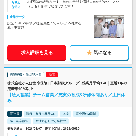
約8割は未経験入社！「自分の学歴や職歴に自信がない」とい
対象と
う方も研修等で成長できます！
なる方
企業データ
設立：2012年2月／従業員数：5,677人／本社所在
地：東京都
求人詳細を見る
気になる
志望動機・自己PR不要
株式会社かんぽ生命保険 | 日本郵政グループ│残業月平均9.4H│直近1年の
定着率90％以上
【法人営業】チーム営業／充実の育成&研修体制あり／土日休
み
正社員
職種・業種未経験OK
上場
完全週休2日制
第二新卒歓迎
女性のおしごと掲載中
情報更新日：2026/08/07 終了予定日：2026/09/10