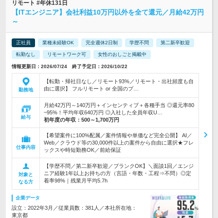
リモート #年休131日
【ITエンジニア】会社利益10万円以外を全て還元／月給42万円
～
正社員
業種未経験OK
完全週休2日制
学歴不問
第二新卒歓迎
転勤なし
リモートワーク可
女性のおしごと掲載中
情報更新日：2026/07/24 終了予定日：2026/10/22
【転勤・帰社日なし／リモート93%／リモート・出社頻度も自
由に選択】 フルリモート or 全国のプ…
勤務地
月給42万円～140万円＋インセンティブ＋各種手当 ◎還元率80
~95%！平均年収640万円 ◎入社した全員年収U…
給与
初年度の年収：
500～1,700万円
【希望案件に100%配属／案件情報や単価など完全公開】 AI／
Web／クラウド等の30,000件以上の案件から自由に選択★フレ
仕事内容
ックスや時短勤務OK／前給保証
【学歴不問／第二新卒歓迎／ブランクOK】＼面談1回／エンジ
ニア経験1年以上お持ちの方（言語・年数・工程⇒不問）◎定
対象と
着率98%｜残業月平均5.7h
なる方
企業データ
設立：2022年3月／従業員数：381人／本社所在地：
東京都