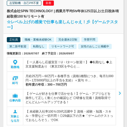
志望動機・自己PR不要
株式会社SPIN TECHNOLOGY | 残業月平均5h/年休125日以上/土日祝休/有
給取得100％/リモート有
☆レベル上げの感覚で仕事も楽しんじゃえ！彡【ゲームテスタ
ー】
正社員
職種・業種未経験OK
完全週休2日制
学歴不問
第二新卒歓迎
転勤なし
リモートワーク可
女性のおしごと掲載中
情報更新日：2026/07/07 終了予定日：2026/09/07
【 一人暮らし応援宣言！U・Iターン歓迎！】 ◆転勤なし ◆上
京支援制度あり 《東京23区を中心と…
勤務地
月給25万円～60万円＋各種手当（資格1種類につき、毎月3,000
円～1万5000円以上の手当を支給）＋賞与 ※…
給与
初年度の年収：
300～700万円
【 ゲームが好きを仕事で活かせる！】ゲーム・アプリなどを
操作して正しく動くかの確認など ◎研修を完備！資格取得で
仕事内容
どんどんレベルアップできる！
【 未経験入社率100％/20代活躍中 】資格・経験・知識・スキ
ル・学歴など一切不問！◎29歳以下の方★「ゲームのテストっ
対象と
ておもしろそう」でOK
なる方