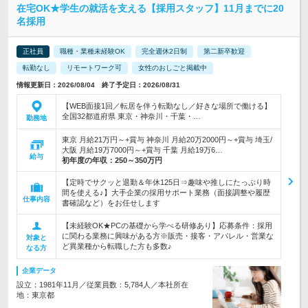
在宅OK★学生の就活を支える【採用スタッフ】11月までに20
名採用
正社員
職種・業種未経験OK
完全週休2日制
第二新卒歓迎
転勤なし
リモートワーク可
女性のおしごと掲載中
情報更新日：2026/08/04 終了予定日：2026/08/31
【WEB面接1回／転居を伴う転勤なし／好きな場所で働ける】
全国32都道府県 東京・神奈川・千葉・…
勤務地
東京 月給21万円～+賞与 神奈川 月給20万2000円～+賞与 埼玉/
大阪 月給19万7000円～+賞与 千葉 月給19万6…
給与
初年度の年収：
250～350万円
【定時でサクッと退勤＆年休125日⇒趣味や推しにたっぷり時
間を使える♪】大手企業の採用サポート業務（面接調整や履歴
仕事内容
書確認など）をお任せします
【未経験OK★PCの基礎から学べる研修あり】応募条件：採用
に関わる業務に興味がある方※販売・接客・アパレル・営業な
対象と
ど異業種から転職した方も多数♪
なる方
企業データ
設立：1981年11月／従業員数：5,784人／本社所在
地：東京都