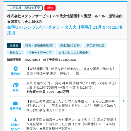
志望動機・自己PR不要
株式会社スタッフサービス | ＜20代女性活躍中＞髪型・ネイル・服装自由
★残業なし★土日休み
在宅OK♪シンプルワーク★データ入力【事務】11月までに20名
採用
正社員
職種・業種未経験OK
完全週休2日制
第二新卒歓迎
転勤なし
リモートワーク可
女性のおしごと掲載中
情報更新日：2026/08/04 終了予定日：2026/08/31
【WEB面接1回／転居を伴う転勤なし／好きな場所で働ける】
全国32都道府県 東京・神奈川・千葉・…
勤務地
東京 月給21万円～+賞与 神奈川 月給20万2000円～+賞与 埼玉/
大阪 月給19万7000円～+賞与 千葉 月給19万6…
給与
初年度の年収：
250～350万円
【あなたの希望に合ったシンプルな事務♪】「もらった数字を
打ち込むだけ」「宛名を確認するだけ」など、無理なく始めら
仕事内容
れるお仕事を揃えています
【経験不問☆知識ゼロから事務スキルを習得！】基本定時退社
＆完全週休二日制でゆったり働けます【年間休日125日★時短
対象と
制度あり★産育休取得率100％】
なる方