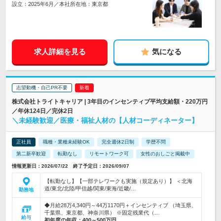
設立：2025年6月／本社所在地：東京都
求人詳細を見る
気になる
志望動機・自己PR不要
株式会社トライトキャリア | 3年目のインセンティブ平均支給額・220万円
／年休124日／完休2日
＼未経験歓迎／医療・福祉人材の【人材コーディネーター】
正社員
職種・業種未経験OK
完全週休2日制
学歴不問
第二新卒歓迎
転勤なし
リモートワーク可
女性のおしごと掲載中
情報更新日：2026/07/22 終了予定日：2026/09/07
【転勤なし】【一部テレワークも実施（規定あり）】 ＜北海
道/東北/北陸/甲信越/関東/東海/近畿/…
勤務地
◆月給28万4,340円～44万1170円＋インセンティブ （埼玉県、
千葉県、東京都、神奈川県） ※固定残業代（…
給与
初年度の年収：
400～500万円