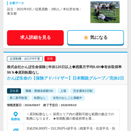
企業データ
設立：2021年9月／従業員数：280人／本社所在地：
東京都
求人詳細を見る
気になる
志望動機・自己PR不要
株式会社かんぽ生命保険 | 年休120日以上◆残業月平均9.4H◆有休取得率
96％◆原則転勤なし
かんぽ生命の【保険アドバイザー】日本郵政グループ／完休2日
正社員
職種・業種未経験OK
上場
完全週休2日制
第二新卒歓迎
転勤なし
女性のおしごと掲載中
情報更新日：2026/08/07 終了予定日：2026/09/10
＜原則転勤なし＞ 採用エリア内の通勤可能な範囲の拠点での
勤務になります。 ★初期配属の都道府県を選…
勤務地
月給256,800円～310,350円+諸手当（残業手当・住居手当・扶