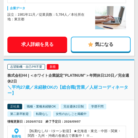
企業データ
設立：1981年11月／従業員数：5,784人／本社所在
地：東京都
求人詳細を見る
気になる
志望動機・自己PR不要
株式会社H4 | ＜ホワイト企業認定"PLATINUM"＞年間休日120日／完全週
休2日
＼平均27歳／未経験OKの【総合職(営業／人材コーディネータ
ー】
正社員
職種・業種未経験OK
完全週休2日制
学歴不問
第二新卒歓迎
転勤なし
女性のおしごと掲載中
情報更新日：2026/07/22 終了予定日：2026/09/07
【転勤なし/U・Iターン歓迎】 ★北海道・東北・中部・関東・
関西・九州・沖縄の各拠点で募集中！ ※…
勤務地