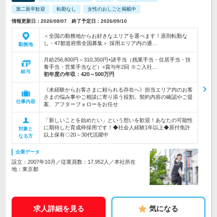
第二新卒歓迎
転勤なし
女性のおしごと掲載中
情報更新日：2026/08/07 終了予定日：2026/09/10
＜全国の勤務地からお好きなエリアを選べます！原則転勤な
し・47都道府県全国募集＞ 採用エリア内の通…
勤務地
月給256,800円～310,350円+諸手当（残業手当・住居手当・扶
養手当・営業手当など）+賞与年2回 ※ご入社…
給与
初年度の年収：
420～500万円
《未経験からお客さまに頼られる存在へ》担当エリア内のお客
さまの悩み事やご相談に寄り添う役割。契約内容の確認やご提
仕事内容
案、アフターフォローをお任せ
「新しいことを始めたい」という想いを歓迎！あなたの可能性
に期待した育成枠採用です！◆社会人経験1年以上◆原付免許
対象と
以上保有◇20～30代活躍中
なる方
企業データ
設立：2007年10月／従業員数：17,952人／本社所在
地：東京都
求人詳細を見る
気になる