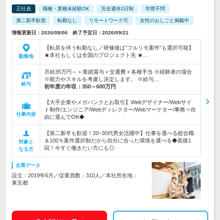
正社員
職種・業種未経験OK
完全週休2日制
学歴不問
第二新卒歓迎
転勤なし
リモートワーク可
女性のおしごと掲載中
情報更新日：2026/08/06 終了予定日：2026/09/21
【転居を伴う転勤なし／研修後は”フルリモ案件”も選択可能】
★本社もしくは全国のプロジェクト先 ★…
勤務地
月給35万円～＋業績賞与＋交通費＋各種手当 ※経験者の場合
※能力やスキルを考慮し決定します。 ※給与…
給与
初年度の年収：
350～600万円
【大手企業やメガバンクとお取引】Webデザイナー/Webサイ
ト制作/エンジニア/Webディレクター/Webマーケター/事務⇒自
仕事内容
由に選んでOK◆
【第二新卒も歓迎！20~30代男女活躍中】仕事を選べる総合職
＆100％案件選択制だから自分に合った環境を選べる◆面接1
対象と
回！今すぐ働きたい方にも◎
なる方
企業データ
設立：2019年6月／従業員数：310人／本社所在地：
東京都