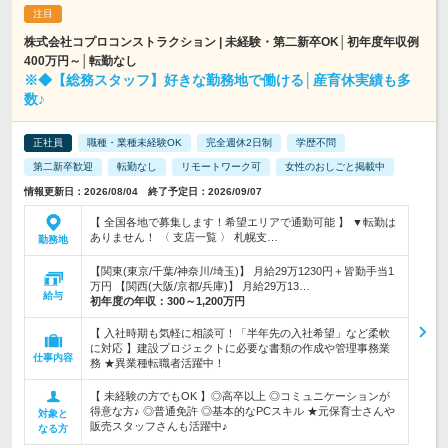
株式会社コプロコンストラクション | 未経験・第二新卒OK│初年度年収例
400万円～│転勤なし
※◆【総務スタッフ】好きな勤務地で働ける│産育休実績も多
数♪
正社員
職種・業種未経験OK
完全週休2日制
学歴不問
第二新卒歓迎
転勤なし
リモートワーク可
女性のおしごと掲載中
情報更新日：2026/08/04 終了予定日：2026/09/07
【 全国各地で募集します！希望エリアで通勤可能 】 ▼転勤は
ありません！ 〈 支店一覧 〉 札幌支…
勤務地
【関東(東京/千葉/神奈川/埼玉)】 月給29万1230円＋皆勤手当1
万円 【関西(大阪/京都/兵庫)】 月給29万13…
給与
初年度の年収：
300～1,200万円
【 入社時期も気軽に相談可！「半年先の入社希望」など柔軟
に対応 】建設プロジェクトに必要な書類の作成や管理事務業
仕事内容
務 ★異業種転職者活躍中！
【 未経験の方でもOK 】◎高卒以上 ◎コミュニケーションが
得意な方♪ ◎普通免許 ◎基本的なPCスキル ★元保育士さんや
対象と
販売スタッフさんも活躍中♪
なる方