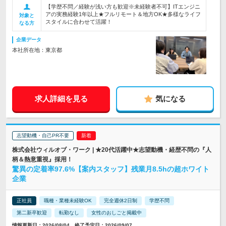
【学歴不問／経験が浅い方も歓迎※未経験者不可】ITエンジニ
アの実務経験1年以上★フルリモート＆地方OK★多様なライフ
対象と
スタイルに合わせて活躍！
なる方
企業データ
本社所在地：東京都
求人詳細を見る
気になる
志望動機・自己PR不要
株式会社ウィルオブ・ワーク | ★20代活躍中★志望動機・経歴不問の『人
柄＆熱意重視』採用！
驚異の定着率97.6%【案内スタッフ】残業月8.5hの超ホワイト
企業
正社員
職種・業種未経験OK
完全週休2日制
学歴不問
第二新卒歓迎
転勤なし
女性のおしごと掲載中
情報更新日：2026/08/04 終了予定日：2026/09/07