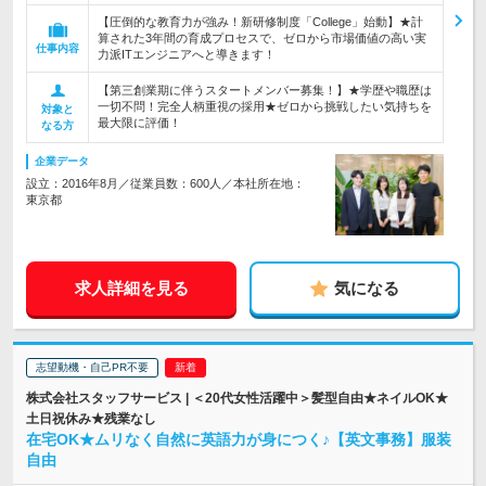
【圧倒的な教育力が強み！新研修制度「College」始動】★計
算された3年間の育成プロセスで、ゼロから市場価値の高い実
仕事内容
力派ITエンジニアへと導きます！
【第三創業期に伴うスタートメンバー募集！】★学歴や職歴は
一切不問！完全人柄重視の採用★ゼロから挑戦したい気持ちを
対象と
最大限に評価！
なる方
企業データ
設立：2016年8月／従業員数：600人／本社所在地：
東京都
求人詳細を見る
気になる
志望動機・自己PR不要
株式会社スタッフサービス | ＜20代女性活躍中＞髪型自由★ネイルOK★
土日祝休み★残業なし
在宅OK★ムリなく自然に英語力が身につく♪【英文事務】服装
自由