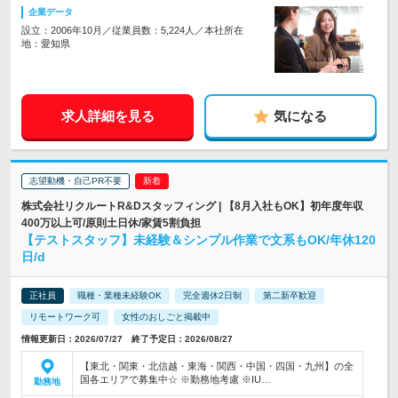
企業データ
設立：2006年10月／従業員数：5,224人／本社所在
地：愛知県
求人詳細を見る
気になる
志望動機・自己PR不要
株式会社リクルートR&Dスタッフィング | 【8月入社もOK】初年度年収
400万以上可/原則土日休/家賃5割負担
【テストスタッフ】未経験＆シンプル作業で文系もOK/年休120
日/d
正社員
職種・業種未経験OK
完全週休2日制
第二新卒歓迎
リモートワーク可
女性のおしごと掲載中
情報更新日：2026/07/27 終了予定日：2026/08/27
【東北・関東・北信越・東海・関西・中国・四国・九州】の全
国各エリアで募集中☆ ※勤務地考慮 ※IU…
勤務地