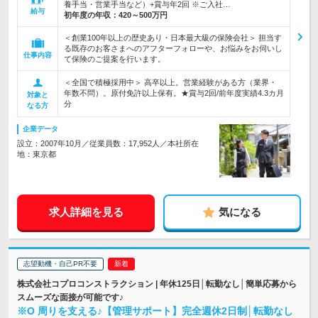
養手当・営業手当など）+賞与年2回 ※ご入社…
給与
初年度の年収：
420～500万円
＜創業100年以上の歴史あり・日本最大級の保険会社＞ 担当す
る既存のお客さまへのアフターフォローや、お悩みをお伺いし
仕事内容
て保険のご提案を行います。
＜全国で積極採用中＞ 高卒以上。営業経験がある方（業界・
年数不問）。原付免許以上保有。★賞与2回/前年度実績4.3カ月
対象と
分
なる方
企業データ
設立：2007年10月／従業員数：17,952人／本社所在
地：東京都
求人詳細を見る
気になる
志望動機・自己PR不要
株式会社コプロコンストラクション | 年休125日│転勤なし│簡単応募から
スムーズな面接が可能です♪
※O 周りを支える♪【管理サポート】完全週休2日制│転勤なし