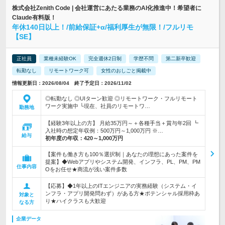
株式会社Zenith Code | 会社運営にあたる業務のAI化推進中！希望者に
Claude有料版！
年休140日以上！/前給保証+α/福利厚生が無限！/フルリモ
【SE】
正社員
業種未経験OK
完全週休2日制
学歴不問
第二新卒歓迎
転勤なし
リモートワーク可
女性のおしごと掲載中
情報更新日：2026/08/04 終了予定日：2026/11/02
◎転勤なし ◎UIターン歓迎 ◎リモートワーク・フルリモート
ワーク実施中 └現在、社員のリモートワ…
勤務地
【経験3年以上の方】 月給35万円～＋各種手当＋賞与年2回 ┗
入社時の想定年収例：500万円～1,000万円 ※…
給与
初年度の年収：
420～1,000万円
【案件も働き方も100％選択制｜あなたの理想にあった案件を
提案】◆Webアプリやシステム開発、インフラ、PL、PM、PM
仕事内容
Oをお任せ★商流が浅い案件多数
【応募】◆1年以上のITエンジニアの実務経験（システム・イ
ンフラ・アプリ開発問わず）がある方★ポテンシャル採用枠あ
対象と
り★ハイクラスも大歓迎
なる方
企業データ