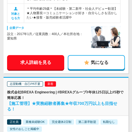
＊平均年齢29歳＊【未経験・第二新卒・社会人デビュー歓迎】
★人物重視⇒コミュニケーションが好き・自分らしさを活かし
対象と
たい★接客・販売経験者活躍中
なる方
企業データ
設立：2017年1月／従業員数：400人／本社所在地：
愛知県
求人詳細を見る
気になる
志望動機・自己PR不要
株式会社BREXA Engineering | #BREXAグループ#年休125日以上#5秒で
簡単応募！
【施工管理】★実務経験者募集★年収700万円以上も目指せ
る！
正社員
業種未経験OK
完全週休2日制
第二新卒歓迎
転勤なし
女性のおしごと掲載中