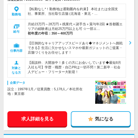
【転勤なし*！勤務地は通勤圏内を約束】 本社または全国支
社、事業所、当社取引店舗 (北海道・東北・…
勤務地
月給23万円～28万円＋残業代＋諸手当＋賞与年2回 ★首都圏エ
リアの経験者は月給25万円以上も可 ☆一部エ…
給与
初年度の年収：
350～400万円
【圧倒的なキャリアアップスピードあり◆マネジメントへ挑戦
できる】生活に欠かせないスマホや最新ガジェットのご提案・
仕事内容
店舗づくりをお任せします！
【面談枠、大開放中！多くの方にお会いしています◆最短8月
入社も可】学歴・職歴・自己PRは一切不問！第二新卒・社会
対象と
人デビュー・フリーター大歓迎！
なる方
企業データ
設立：1997年1月／従業員数：5,178人／本社所在
地：東京都
求人詳細を見る
気になる