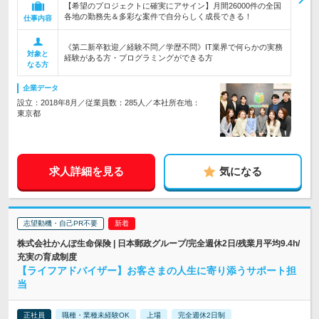
【希望のプロジェクトに確実にアサイン】月間26000件の全国
各地の勤務先＆多彩な案件で自分らしく成長できる！
仕事内容
《第二新卒歓迎／経験不問／学歴不問》IT業界で何らかの実務
対象と
経験がある方・プログラミングができる方
なる方
企業データ
設立：2018年8月／従業員数：285人／本社所在地：
東京都
求人詳細を見る
気になる
志望動機・自己PR不要
株式会社かんぽ生命保険 | 日本郵政グループ/完全週休2日/残業月平均9.4h/
充実の育成制度
【ライフアドバイザー】お客さまの人生に寄り添うサポート担
当
正社員
職種・業種未経験OK
上場
完全週休2日制