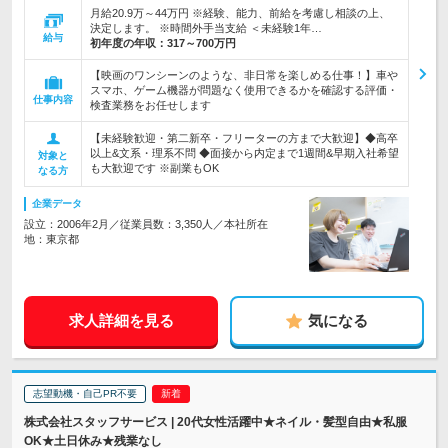
月給20.9万～44万円 ※経験、能力、前給を考慮し相談の上、
決定します。 ※時間外手当支給 ＜未経験1年…
給与
初年度の年収：
317～700万円
【映画のワンシーンのような、非日常を楽しめる仕事！】車や
スマホ、ゲーム機器が問題なく使用できるかを確認する評価・
仕事内容
検査業務をお任せします
【未経験歓迎・第二新卒・フリーターの方まで大歓迎】◆高卒
以上&文系・理系不問 ◆面接から内定まで1週間&早期入社希望
対象と
も大歓迎です ※副業もOK
なる方
企業データ
設立：2006年2月／従業員数：3,350人／本社所在
地：東京都
求人詳細を見る
気になる
志望動機・自己PR不要
株式会社スタッフサービス | 20代女性活躍中★ネイル・髪型自由★私服
OK★土日休み★残業なし