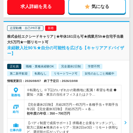
求人詳細を見る
気になる
志望動機・自己PR不要
株式会社エクシードキャリア | ★年休161日も可★残業月5h★住宅手当最
大5万円★一部リモート可
未経験入社90％★自分の可能性を広げる【キャリアアドバイザ
ー】
正社員
職種・業種未経験OK
完全週休2日制
学歴不問
第二新卒歓迎
転勤なし
リモートワーク可
女性のおしごと掲載中
情報更新日：2026/08/07 終了予定日：2026/10/08
※転勤なし ※下記のいずれかの勤務地に配属！希望を考慮 ◆
愛知・大阪・東京の当社オフィスまたはクラ…
勤務地
【完全週休2日制】 月給28万円～45万円＋各種手当＋半期手当
年2回 【完全週休3日制】 月給25万円～＋各…
給与
初年度の年収：
350～700万円
【バディ制度で成長サポート】求職者と企業をマッチングし、
双方に貢献★将来のキャリア・完休2日or3日・リモート併用な
仕事内容
ど、選択肢が広がっています