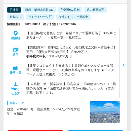
正社員
職種・業種未経験OK
完全週休2日制
第二新卒歓迎
転勤なし
リモートワーク可
女性のおしごと掲載中
情報更新日：2026/08/04 終了予定日：2026/09/07
【 全国各地で募集します！希望エリアで通勤可能 】 ▼転勤は
ありません！ 〈 支店一覧 〉 札幌支…
勤務地
【関東(東京/千葉/神奈川/埼玉)】 月給29万1230円＋皆勤手当1
万円 【関西(大阪/京都/兵庫)】 月給29万13…
給与
初年度の年収：
300～1,200万円
【建築プロジェクトを支える！】書類作成やスケジュール管
理、現場サポートといった事務業務をお任せします ★デスク
仕事内容
ワークと現場業務のバランスが◎
【 未経験・第二新卒歓迎 】◎高卒以上 ◎建物や街づくりに興
味のある方 ★「面接で話を聞いてから決めたい」という方の
対象と
応募も歓迎します♪
なる方
企業データ
設立：2006年10月／従業員数：5,224人／本社所在
地：愛知県