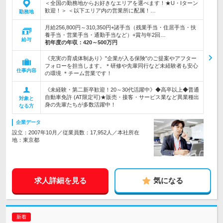
＜全国の勤務地からお好きなエリアを選べます！★U・Iターン
歓迎！＞ ＜以下エリア内の営業所に配属！…
勤務地
月給256,800円～310,350円+諸手当（残業手当・住居手当・扶
養手当・営業手当・通勤手当など）+賞与年2回…
給与
初年度の年収：
420～500万円
《充実の育成体制あり》"企業が入る保険"のご提案やアフター
フォローを担当します。＊研修や先輩同行など未経験者も安心
仕事内容
の環境 ＊チーム営業です！
《未経験・第二新卒歓迎！20～30代活躍中》◆高卒以上◆普通
自動車免許 (AT限定可)★販売・接客・サービス業など異業種出
対象と
身の先輩たちが多数活躍中！
なる方
企業データ
設立：2007年10月／従業員数：17,952人／本社所在
地：東京都
求人詳細を見る
気になる