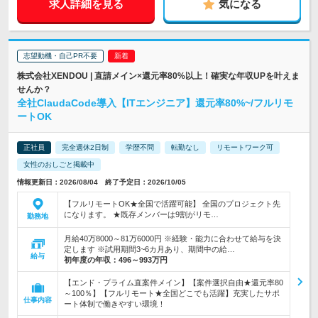
求人詳細を見る
気になる
志望動機・自己PR不要
株式会社XENDOU | 直請メイン×還元率80%以上！確実な年収UPを叶えま
せんか？
全社ClaudaCode導入【ITエンジニア】還元率80%~/フルリモ
ートOK
正社員
完全週休2日制
学歴不問
転勤なし
リモートワーク可
女性のおしごと掲載中
情報更新日：2026/08/04 終了予定日：2026/10/05
【フルリモートOK★全国で活躍可能】 全国のプロジェクト先
になります。 ★既存メンバーは9割がリモ…
勤務地
月給40万8000～81万6000円 ※経験・能力に合わせて給与を決
定します ※試用期間3~6カ月あり、期間中の給…
給与
初年度の年収：
496～993万円
【エンド・プライム直案件メイン】【案件選択自由★還元率80
～100％】【フルリモート★全国どこでも活躍】充実したサポ
仕事内容
ート体制で働きやすい環境！