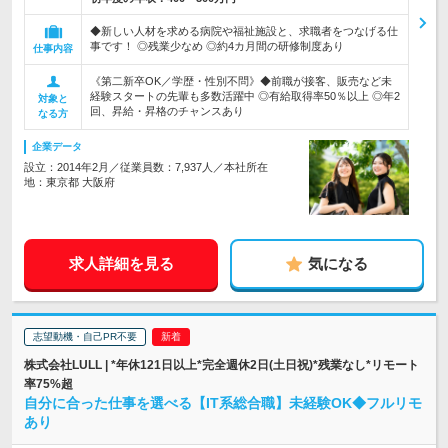
◆新しい人材を求める病院や福祉施設と、求職者をつなげる仕
事です！ ◎残業少なめ ◎約4カ月間の研修制度あり
仕事内容
《第二新卒OK／学歴・性別不問》◆前職が接客、販売など未
経験スタートの先輩も多数活躍中 ◎有給取得率50％以上 ◎年2
対象と
回、昇給・昇格のチャンスあり
なる方
企業データ
設立：2014年2月／従業員数：7,937人／本社所在
地：東京都 大阪府
求人詳細を見る
気になる
志望動機・自己PR不要
株式会社LULL | *年休121日以上*完全週休2日(土日祝)*残業なし*リモート
率75%超
自分に合った仕事を選べる【IT系総合職】未経験OK◆フルリモ
あり