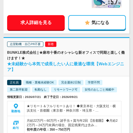
求人詳細を見る
気になる
志望動機・自己PR不要
BUNKLE株式会社 | ★麻布十番のオシャレな新オフィスで同期と楽しく働
けます！★
★未経験から本気で成長したい人に最適な環境【Webエンジニ
ア】
正社員
職種・業種未経験OK
完全週休2日制
学歴不問
第二新卒歓迎
転勤なし
リモートワーク可
女性のおしごと掲載中
情報更新日：2026/07/21 終了予定日：2026/09/21
★リモート＆フルリモートあり！ ◆東京本社・大阪支社・横
浜支社・首都圏（東京都・神奈川県・埼玉県・…
勤務地
月給22万円～60万円＋諸手当＋賞与年2回 【首都圏】 ◆月給2
2万円～24万円未満の場合、固定残業代は含み…
給与
初年度の年収：
350～750万円