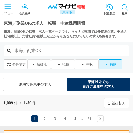
東海版
メニュー
会員登録
閲覧履歴
検索
東海／副業OKの求人・転職・中途採用情報
東海／副業OKの転職・求人一覧ページです。マイナビ転職では外資系企業、中途入
社5割以上、女性社員5割以上などからもあなたにぴったりの求人を探せます。
東海／副業OK
勤務地
職種
年収
特徴
条件変更
東海
以外でも
東海
で募集中の求人
同時に募集中の求人
1,009
1
50
件中
-
件
並び替え
1
2
3
4
5
21
…