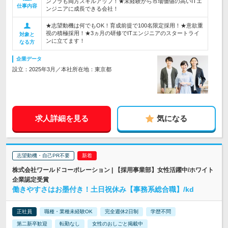
ンフラも両方スキルアップ！★未経験から市場価値の高いITエ
仕事内容
ンジニアに成長できる会社！
★志望動機は何でもOK！育成前提で100名限定採用！★意欲重
視の積極採用！★3ヵ月の研修でITエンジニアのスタートライ
対象と
ンに立てます！
なる方
企業データ
設立：2025年3月／本社所在地：東京都
求人詳細を見る
気になる
志望動機・自己PR不要
株式会社ワールドコーポレーション | 【採用事業部】女性活躍中/ホワイト
企業認定受賞
働きやすさはお墨付き！土日祝休み【事務系総合職】/kd
正社員
職種・業種未経験OK
完全週休2日制
学歴不問
第二新卒歓迎
転勤なし
女性のおしごと掲載中