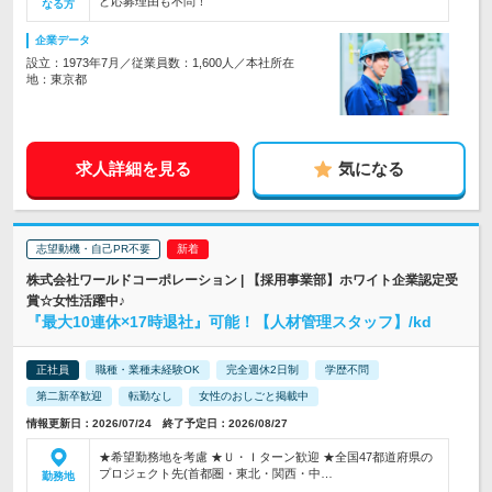
ど応募理由も不問！
なる方
企業データ
設立：1973年7月／従業員数：1,600人／本社所在
地：東京都
求人詳細を見る
気になる
志望動機・自己PR不要
株式会社ワールドコーポレーション | 【採用事業部】ホワイト企業認定受
賞☆女性活躍中♪
『最大10連休×17時退社』可能！【人材管理スタッフ】/kd
正社員
職種・業種未経験OK
完全週休2日制
学歴不問
第二新卒歓迎
転勤なし
女性のおしごと掲載中
情報更新日：2026/07/24 終了予定日：2026/08/27
★希望勤務地を考慮 ★Ｕ・Ｉターン歓迎 ★全国47都道府県の
プロジェクト先(首都圏・東北・関西・中…
勤務地