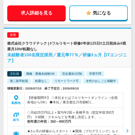
求人詳細を見る
気になる
株式会社クラウドテック | #フルリモート研修#年休125日#土日祝休み#残
業月10h#転勤なし
未経験者100名限定採用／還元率77％／研修3ヵ月【ITエンジニ
ア】
正社員
職種・業種未経験OK
完全週休2日制
学歴不問
第二新卒歓迎
転勤なし
リモートワーク可
女性のおしごと掲載中
情報更新日：2026/07/10 終了予定日：2026/09/10
【研修期間中】 ◇本社またはフルリモートオンライン（全国
各地からOK） ◆本社／東京都立川市錦町1…
勤務地
◇月給25万円以上＋賞与年2回＋各種手当（想定年収350万
円） ※経験・スキルなどを考慮し決定します。 …
給与
初年度の年収：
350～900万円
★3ヵ月の研修からスタート！★開発（プログラミング）もイ