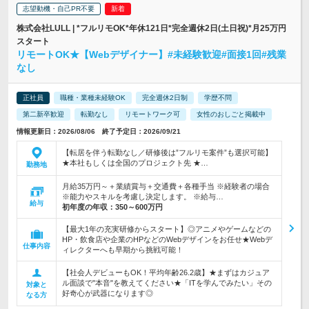
志望動機・自己PR不要
株式会社LULL | *フルリモOK*年休121日*完全週休2日(土日祝)*月25万円
スタート
リモートOK★【Webデザイナー】#未経験歓迎#面接1回#残業
なし
正社員
職種・業種未経験OK
完全週休2日制
学歴不問
第二新卒歓迎
転勤なし
リモートワーク可
女性のおしごと掲載中
情報更新日：2026/08/06 終了予定日：2026/09/21
【転居を伴う転勤なし／研修後は”フルリモ案件”も選択可能】
★本社もしくは全国のプロジェクト先 ★…
勤務地
月給35万円～＋業績賞与＋交通費＋各種手当 ※経験者の場合
※能力やスキルを考慮し決定します。 ※給与…
給与
初年度の年収：
350～600万円
【最大1年の充実研修からスタート】◎アニメやゲームなどの
HP・飲食店や企業のHPなどのWebデザインをお任せ★Webデ
仕事内容
ィレクターへも早期から挑戦可能！
【社会人デビューもOK！平均年齢26.2歳】★まずはカジュア
ル面談で"本音"を教えてください★「ITを学んでみたい」その
対象と
好奇心が武器になります◎
なる方