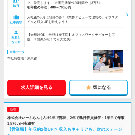
上、決定します。 ※固定残業代20時間分（3万71…
給与
初年度の年収：
400～700万円
入社後2ヶ月は研修のみ！IT業界デビューで理想のライフスタ
イルと収入UPを叶えよう！
仕事内容
【未経験OK・学歴経歴不問】オフィスワークデビューを応
対象と
援！IT知識がなくても大丈夫♪
なる方
企業データ
本社所在地：東京都
求人詳細を見る
気になる
株式会社いーふらん | 入社1年で部長、2年で執行役員就任・1年目で年収
1,576万円実績有
【営業職】年収約2倍UP!? 収入もキャリアも、次のステージ