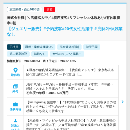
志望動機・自己PR不要
株式会社鶴 | ＼店舗拡大中／#着席接客#リフレッシュ休暇あり#有休取得
率8割
【ジュエリー販売】#予約接客#20代女性活躍中＃完休2日#残業
なし
正社員
職種・業種未経験OK
完全週休2日制
学歴不問
第二新卒歓迎
転勤なし
女性のおしごと掲載中
情報更新日：2026/08/04 終了予定日：2026/10/05
★既存の都内近郊店舗募集！ 【代官山アトリエ】 東京都渋谷
区代官山町13-1 ログロード代官山 【…
勤務地
月給30万円～40万円＋各種手当＋特別手当（寸志） ※年齢・
経験・スキルを考慮のうえ、決定します。 ※…
給与
初年度の年収：
400～520万円
【Instagramも発信中！】"予約制接客"でじっくりお客さまの理
想をカタチに！打ち合わせ～納品まで一貫して関わり、笑顔と
仕事内容
感動に立ち会える仕事です。
【未経験・マイナビから中途入社実績◎】＼人柄・意欲重視の
採用です（35歳以下）／★平均年齢27歳★残業ゼロ＆有休取得
対象と
率8割でプライベートも大切に
なる方