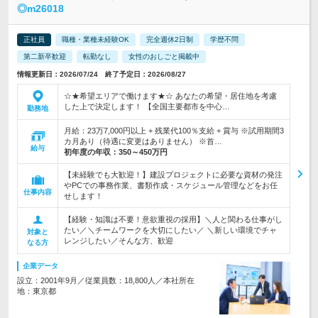
◎m26018
正社員
職種・業種未経験OK
完全週休2日制
学歴不問
第二新卒歓迎
転勤なし
女性のおしごと掲載中
情報更新日：2026/07/24 終了予定日：2026/08/27
☆★希望エリアで働けます★☆ あなたの希望・居住地を考慮
した上で決定します！ 【全国主要都市を中心…
勤務地
月給：23万7,000円以上 + 残業代100％支給 + 賞与 ※試用期間3
カ月あり（待遇に変更はありません） ※首…
給与
初年度の年収：
350～450万円
【未経験でも大歓迎！】建設プロジェクトに必要な資材の発注
やPCでの事務作業、書類作成・スケジュール管理などをお任
仕事内容
せします！
【経験・知識は不要！意欲重視の採用】＼人と関わる仕事がし
たい／＼チームワークを大切にしたい／ ＼新しい環境でチャ
対象と
レンジしたい／そんな方、歓迎
なる方
企業データ
設立：2001年9月／従業員数：18,800人／本社所在
地：東京都