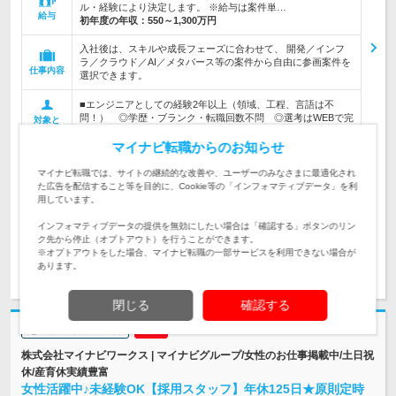
ル・経験により決定します。 ※給与は案件単…
給与
初年度の年収：
550～1,300万円
入社後は、スキルや成長フェーズに合わせて、 開発／インフ
ラ／クラウド／AI／メタバース等の案件から自由に参画案件を
仕事内容
選択できます。
■エンジニアとしての経験2年以上（領域、工程、言語は不
問！） ◎学歴・ブランク・転職回数不問 ◎選考はWEBで完
対象と
結！即日内定も！
なる方
マイナビ転職からのお知らせ
企業データ
マイナビ転職では、サイトの継続的な改善や、ユーザーのみなさまに最適化され
設立：2025年6月／従業員数：103人／本社所在地：
た広告を配信すること等を目的に、Cookie等の「インフォマティブデータ」を利
東京都
用しています。
インフォマティブデータの提供を無効にしたい場合は「確認する」ボタンのリン
ク先から停止（オプトアウト）を行うことができます。
※オプトアウトをした場合、マイナビ転職の一部サービスを利用できない場合が
求人詳細を見る
気になる
あります。
閉じる
確認する
志望動機・自己PR不要
株式会社マイナビワークス | マイナビグループ/女性のお仕事掲載中/土日祝
休/産育休実績豊富
女性活躍中♪未経験OK【採用スタッフ】年休125日★原則定時