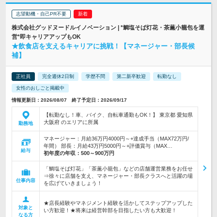
志望動機・自己PR不要
株式会社グッドヌードルイノベーション | *鯛塩そば灯花・茶薫小籠包を運
営*即キャリアアップもOK
★飲食店を支えるキャリアに挑戦！【マネージャー・部長候
補】
正社員
完全週休2日制
学歴不問
第二新卒歓迎
転勤なし
女性のおしごと掲載中
情報更新日：2026/08/07 終了予定日：2026/09/17
【転勤なし！車、バイク、自転車通勤もOK！】 東京都 愛知県
大阪府 のエリアに所属
勤務地
マネージャー：月給36万円4000円～+達成手当（MAX72万円/
年間） 部長：月給43万円5000円～+評価賞与（MAX…
給与
初年度の年収：
500～900万円
「鯛塩そば灯花」「茶薫小籠包」などの店舗運営業務をお任せ
⇒徐々に店舗を支え、マネージャー・部長クラスへと活躍の場
仕事内容
を広げていきましょう！
★店長経験やマネジメント経験を活かしてステップアップした
対象と
い方歓迎！★将来は経営幹部を目指したい方も大歓迎！
なる方