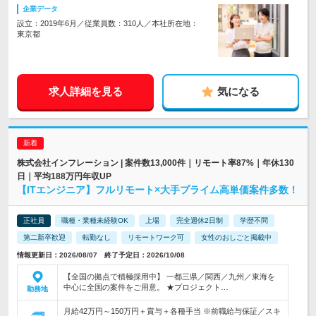
企業データ
設立：2019年6月／従業員数：310人／本社所在地：
東京都
求人詳細を見る
気になる
株式会社インフレーション | 案件数13,000件｜リモート率87%｜年休130
日｜平均188万円年収UP
【ITエンジニア】フルリモート×大手プライム高単価案件多数！
正社員
職種・業種未経験OK
上場
完全週休2日制
学歴不問
第二新卒歓迎
転勤なし
リモートワーク可
女性のおしごと掲載中
情報更新日：2026/08/07 終了予定日：2026/10/08
【全国の拠点で積極採用中】 一都三県／関西／九州／東海を
中心に全国の案件をご用意。 ★プロジェクト…
勤務地
月給42万円～150万円＋賞与＋各種手当 ※前職給与保証／スキ