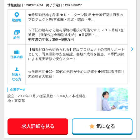
情報更新日：2026/07/24 終了予定日：2026/08/27
★希望勤務地を考慮 ★Ｕ・Ｉターン歓迎 ★全国47都道府県の
プロジェクト先(首都圏・東北・関西・中…
勤務地
☆下記の給与から給与形態の選択が可能です☆ ＜１＞月給+交
通費+（残業代は全額別途支給） ■首都圏・…
給与
初年度の年収：
350～500万円
【知識ゼロから始められる】建設プロジェクトの管理サポート
として、写真撮影や安全確認、書類作成等を担当。※専門講師
仕事内容
による充実研修で安心スタート
☆学歴不問◆20～30代の男性が中心に活躍中◆転職回数不問！
対象と
未経験者大歓迎！
なる方
企業データ
設立：2008年11月／従業員数：3,760人／本社所在
地：東京都
求人詳細を見る
気になる