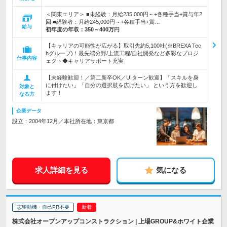
＜関東エリア＞ ■未経験：月給235,000円～+各種手当+賞与年2
回 ■経験者：月給245,000円～+各種手当+賞…
給与
初年度の年収：
350～400万円
【キャリアの可能性が広がる】取引先約5,100社(※BREXA Tec
hグループ)！最先端分野/上流工程/自社開発など多彩なプロジ
仕事内容
ェクト◆キャリアサポート充実
【未経験歓迎！／第二新卒OK／UIターン歓迎】「スキルを身
に付けたい」「自分の選択肢を広げたい」 という方を歓迎し
対象と
ます！
なる方
企業データ
設立：2004年12月／本社所在地：東京都
求人詳細を見る
気になる
志望動機・自己PR不要
株式会社オープンアップコンストラクション | 上場GROUP&ホワイト企業