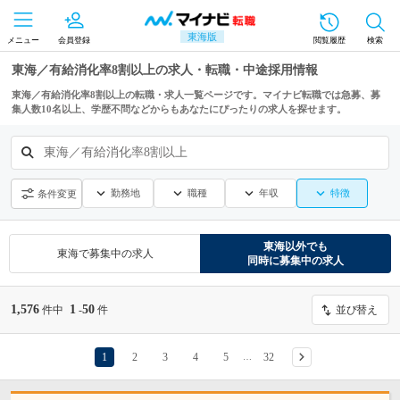
東海版
メニュー
会員登録
閲覧履歴
検索
東海／有給消化率8割以上の求人・転職・中途採用情報
東海／有給消化率8割以上の転職・求人一覧ページです。マイナビ転職では急募、募
集人数10名以上、学歴不問などからもあなたにぴったりの求人を探せます。
東海／有給消化率8割以上
勤務地
職種
年収
特徴
条件変更
東海
以外でも
東海
で募集中の求人
同時に募集中の求人
1,576
1
50
件中
-
件
並び替え
1
2
3
4
5
32
…