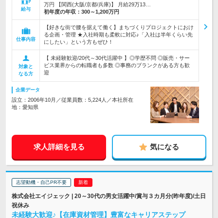
万円 【関西(大阪/京都/兵庫)】 月給29万13…
給与
初年度の年収：
300～1,200万円
【好きな街で腰を据えて働く】まちづくりプロジェクトにおけ
る企画・管理 ★入社時期も柔軟に対応♪「入社は半年くらい先
仕事内容
にしたい」という方もぜひ！
【 未経験歓迎/20代～30代活躍中 】◎学歴不問 ◎販売・サー
ビス業界からの転職者も多数 ◎事務のブランクがある方も歓
対象と
迎
なる方
企業データ
設立：2006年10月／従業員数：5,224人／本社所在
地：愛知県
求人詳細を見る
気になる
志望動機・自己PR不要
株式会社エイジェック | 20～30代の男女活躍中/賞与３カ月分(昨年度)/土日
祝休み
未経験大歓迎♪【在庫資材管理】豊富なキャリアステップ