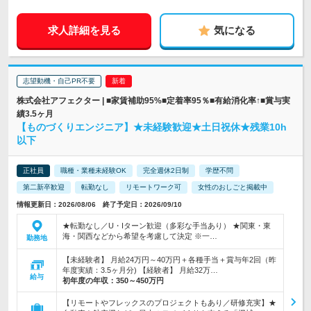
求人詳細を見る
気になる
志望動機・自己PR不要
株式会社アフェクター | ■家賃補助95%■定着率95％■有給消化率↑■賞与実
績3.5ヶ月
【ものづくりエンジニア】★未経験歓迎★土日祝休★残業10h
以下
正社員
職種・業種未経験OK
完全週休2日制
学歴不問
第二新卒歓迎
転勤なし
リモートワーク可
女性のおしごと掲載中
情報更新日：2026/08/06 終了予定日：2026/09/10
★転勤なし／U・Iターン歓迎（多彩な手当あり） ★関東・東
海・関西などから希望を考慮して決定 ※一…
勤務地
【未経験者】 月給24万円～40万円＋各種手当＋賞与年2回（昨
年度実績：3.5ヶ月分) 【経験者】 月給32万…
給与
初年度の年収：
350～450万円
【リモートやフレックスのプロジェクトもあり／研修充実】★