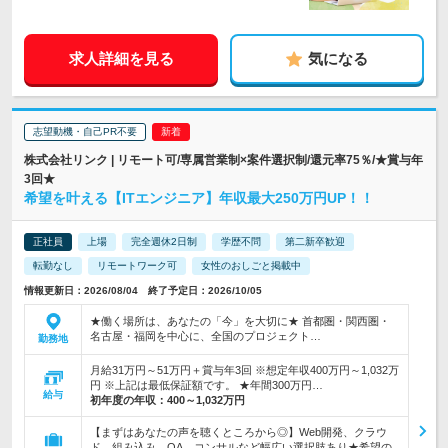
求人詳細を見る
気になる
志望動機・自己PR不要
株式会社リンク | リモート可/専属営業制×案件選択制/還元率75％/★賞与年
3回★
希望を叶える【ITエンジニア】年収最大250万円UP！！
正社員
上場
完全週休2日制
学歴不問
第二新卒歓迎
転勤なし
リモートワーク可
女性のおしごと掲載中
情報更新日：2026/08/04 終了予定日：2026/10/05
★働く場所は、あなたの「今」を大切に★ 首都圏・関西圏・
名古屋・福岡を中心に、全国のプロジェクト…
勤務地
月給31万円～51万円＋賞与年3回 ※想定年収400万円～1,032万
円 ※上記は最低保証額です。 ★年間300万円…
給与
初年度の年収：
400～1,032万円
【まずはあなたの声を聴くところから◎】Web開発、クラウ
ド、組み込み、QA、コンサルなど幅広い選択肢あり★希望の