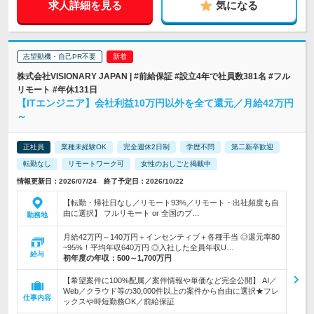
求人詳細を見る
気になる
志望動機・自己PR不要
株式会社VISIONARY JAPAN | #前給保証 #設立4年で社員数381名 #フル
リモート #年休131日
【ITエンジニア】会社利益10万円以外を全て還元／月給42万円
～
正社員
業種未経験OK
完全週休2日制
学歴不問
第二新卒歓迎
転勤なし
リモートワーク可
女性のおしごと掲載中
情報更新日：2026/07/24 終了予定日：2026/10/22
【転勤・帰社日なし／リモート93%／リモート・出社頻度も自
由に選択】 フルリモート or 全国のプ…
勤務地
月給42万円～140万円＋インセンティブ＋各種手当 ◎還元率80
~95%！平均年収640万円 ◎入社した全員年収U…
給与
初年度の年収：
500～1,700万円
【希望案件に100%配属／案件情報や単価など完全公開】 AI／
Web／クラウド等の30,000件以上の案件から自由に選択★フレ
仕事内容
ックスや時短勤務OK／前給保証