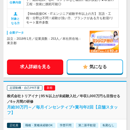
仕事内容
工程・技術に挑戦可能◎
【Web面接OK・ITエンジニア経験半年以上の方】 言語・工
程・分野は不問！経験が浅い方、ブランクがある方も歓迎/リ
対象と
モート案件多数
なる方
企業データ
設立：2018年1月／従業員数：253人／本社所在地：
東京都
求人詳細を見る
気になる
志望動機・自己PR不要
株式会社トリアイナ | 95％以上が未経験入社／年収1,000万円も目指せる
／6ヶ月間の研修
月給30万円～／毎月インセンティブ+賞与年2回【店舗スタッ
フ】
正社員
職種・業種未経験OK
学歴不問
第二新卒歓迎
転勤なし