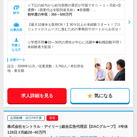
☆下記の給与から給与形態の選択が可能です☆ ＜１＞月給+交
通費+（残業代は全額別途支給） ■首都圏・…
給与
初年度の年収：
350～500万円
【最大10連休も取得OK！】90％以上が未経験スタート！プロ
ジェクトがスムーズに進むための事務的サポートからお任せ！
仕事内容
☆学歴不問◆20～30代の男性が中心に活躍中◆転職回数不問！
対象と
未経験者大歓迎！
なる方
企業データ
設立：2008年11月／従業員数：3,760人／本社所在
地：東京都
求人詳細を見る
気になる
志望動機・自己PR不要
株式会社セントラル・デイリー | 総合広告代理店【DACグループ】 #年休
128日 #月給28~40万円