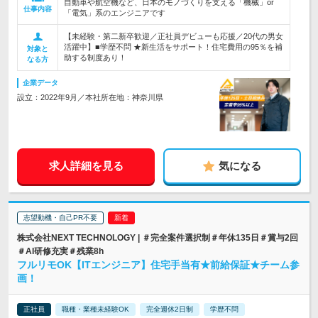
自動車や航空機など、日本のモノづくりを支える「機械」or
仕事内容
「電気」系のエンジニアです
【未経験・第二新卒歓迎／正社員デビューも応援／20代の男女
活躍中】■学歴不問 ★新生活をサポート！住宅費用の95％を補
対象と
助する制度あり！
なる方
企業データ
設立：2022年9月／本社所在地：神奈川県
求人詳細を見る
気になる
志望動機・自己PR不要
株式会社NEXT TECHNOLOGY | ＃完全案件選択制＃年休135日＃賞与2回
＃AI研修充実＃残業8h
フルリモOK【ITエンジニア】住宅手当有★前給保証★チーム参
画！
正社員
職種・業種未経験OK
完全週休2日制
学歴不問