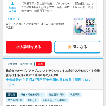
【学歴不問／第二新卒歓迎／ブランクOK】＼面談1回／エンジ
ニア経験1年以上お持ちの方（言語・年数・工程⇒不問）◎定
対象と
着率98%｜残業月平均5.7h
なる方
企業データ
設立：2022年3月／従業員数：381人／本社所在地：
東京都
求人詳細を見る
気になる
志望動機・自己PR不要
株式会社オープンアップコンストラクション | 上場GROUP&ホワイト企業
認定/土日祝休&最大11連休/9月の入社OK
★未経験から月収37万円可★年間休日120日【管理フロン
ト】/o
正社員
職種・業種未経験OK
完全週休2日制
学歴不問
第二新卒歓迎
転勤なし
女性のおしごと掲載中