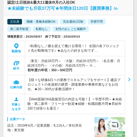
認定/土日祝休&最大11連休/9月の入社OK
★未経験でも月収37万可★年間休日120日【購買事務】/o
正社員
職種・業種未経験OK
完全週休2日制
学歴不問
第二新卒歓迎
転勤なし
女性のおしごと掲載中
情報更新日：2026/08/07 終了予定日：2026/09/10
《転勤なし／腰を据えて働ける環境！》 全国の各プロジェク
ト先が勤務地です♪ ★あなたの好きな街でず…
勤務地
〈東京〉月給28万円～ 〈大阪〉月給26.9万円～ 〈名古屋〉月
給28.5万円～ 〈その他〉月給26.5万円～ ※…
給与
初年度の年収：
350～500万円
【様々な研修&日々の業務でスキルアップをサポート】建設プ
ロジェクトの各資材の購買・調達業務や事務作業などをお任
仕事内容
せ。★20～30代が多数活躍中！
【Web面接OK&面接翌日の内定も可能！】＜学歴不問＞★未経
験・第二新卒・フリーター歓迎★経験・転職回数不問★昇給年
対象と
2回で頑張りを還元！
なる方
企業データ
設立：2019年6月／従業員数：8,119人／本社所在
地：東京都