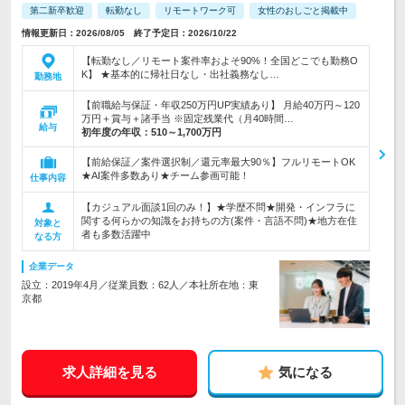
第二新卒歓迎
転勤なし
リモートワーク可
女性のおしごと掲載中
情報更新日：2026/08/05 終了予定日：2026/10/22
【転勤なし／リモート案件率およそ90%！全国どこでも勤務O
K】 ★基本的に帰社日なし・出社義務なし…
勤務地
【前職給与保証・年収250万円UP実績あり】 月給40万円～120
万円＋賞与＋諸手当 ※固定残業代（月40時間…
給与
初年度の年収：
510～1,700万円
【前給保証／案件選択制／還元率最大90％】フルリモートOK
★AI案件多数あり★チーム参画可能！
仕事内容
【カジュアル面談1回のみ！】★学歴不問★開発・インフラに
関する何らかの知識をお持ちの方(案件・言語不問)★地方在住
対象と
者も多数活躍中
なる方
企業データ
設立：2019年4月／従業員数：62人／本社所在地：東
京都
求人詳細を見る
気になる