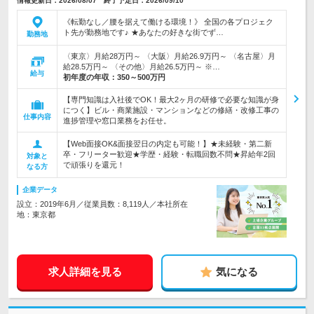
情報更新日：2026/08/07 終了予定日：2026/09/10
《転勤なし／腰を据えて働ける環境！》 全国の各プロジェク
ト先が勤務地です♪ ★あなたの好きな街でず…
勤務地
〈東京〉月給28万円～ 〈大阪〉月給26.9万円～ 〈名古屋〉月
給28.5万円～ 〈その他〉月給26.5万円～ ※…
給与
初年度の年収：
350～500万円
【専門知識は入社後でOK！最大2ヶ月の研修で必要な知識が身
につく】ビル・商業施設・マンションなどの修繕・改修工事の
仕事内容
進捗管理や窓口業務をお任せ。
【Web面接OK&面接翌日の内定も可能！】★未経験・第二新
卒・フリーター歓迎★学歴・経験・転職回数不問★昇給年2回
対象と
で頑張りを還元！
なる方
企業データ
設立：2019年6月／従業員数：8,119人／本社所在
地：東京都
求人詳細を見る
気になる