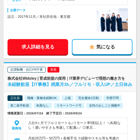
企業データ
設立：2017年11月／本社所在地：東京都
求人詳細を見る
気になる
志望動機・自己PR不要
株式会社Widsley | 育成前提の採用｜IT業界デビューで理想の働き方を
未経験歓迎【IT事務】残業月3h／フルリモ・収入UP／土日休み
正社員
職種・業種未経験OK
上場
完全週休2日制
学歴不問
第二新卒歓迎
転勤なし
リモートワーク可
女性のおしごと掲載中
情報更新日：2026/07/24 終了予定日：2026/09/24
入社4ヶ月でフルリモートも♪リモート率5割以上！ ＼転勤な
し！通いやすさも考慮して配属♪／ ◎東京…
勤務地
月給26万円～50万円＋各種手当 ※経験やスキル等を考慮の