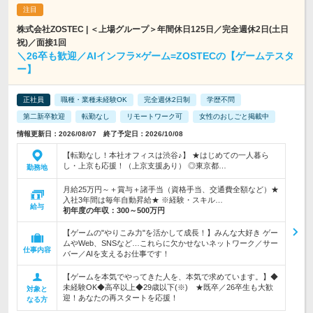
株式会社ZOSTEC | ＜上場グループ＞年間休日125日／完全週休2日(土日
祝)／面接1回
＼26卒も歓迎／AIインフラ×ゲーム=ZOSTECの【ゲームテスタ
ー】
正社員
職種・業種未経験OK
完全週休2日制
学歴不問
第二新卒歓迎
転勤なし
リモートワーク可
女性のおしごと掲載中
情報更新日：2026/08/07 終了予定日：2026/10/08
【転勤なし！本社オフィスは渋谷♪】 ★はじめての一人暮ら
し・上京も応援！（上京支援あり） ◎東京都…
勤務地
月給25万円～＋賞与＋諸手当（資格手当、交通費全額など）★
入社3年間は毎年自動昇給★ ※経験・スキル…
給与
初年度の年収：
300～500万円
【ゲームの"やりこみ力"を活かして成長！】みんな大好き ゲー
ムやWeb、SNSなど…これらに欠かせないネットワーク／サー
仕事内容
バー／AIを支えるお仕事です！
【ゲームを本気でやってきた人を、本気で求めています。】◆
未経験OK◆高卒以上◆29歳以下(※) ★既卒／26卒生も大歓
対象と
迎！あなたの再スタートを応援！
なる方