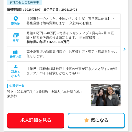
女性のおしごと掲載中
情報更新日：2026/08/07 終了予定日：2026/10/08
【関東を中心とした、全国の「こやし屋」直営店に配属】 ・
募集店舗は随時変動します ・入社時のお住ま…
勤務地
月給30万円～40万円＋毎月インセンティブ＋賞与年2回 ※経
験・能力を考慮のうえ決定します。 ※固定残業…
給与
初年度の年収：
420～600万円
完全反響型の買取専門店で、お客様対応・査定・店舗運営をお
任せします。
仕事内容
【業界・職種未経験歓迎】接客の仕事が好き／人と話すのが好
対象と
き／アルバイト経験しかなくてもOK
なる方
企業データ
設立：2011年7月／従業員数：500人／本社所在地：
東京都
求人詳細を見る
気になる