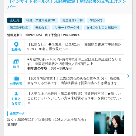
【インサイドセールス】未経験歓迎！新設部署の立ち上げメン
バー
正社員
職種・業種未経験OK
完全週休2日制
学歴不問
第二新卒歓迎
転勤なし
リモートワーク可
女性のおしごと掲載中
情報更新日：2026/07/24 終了予定日：2026/09/24
【転勤なし】 ◆名古屋（伏見駅1分） 愛知県名古屋市中区錦2-
9-29 ORE名古屋伏見ビル8F…
勤務地
■月給28万円～40万円+賞与年2回 ※上記は最低保証給になりま
す。 ※固定残業代24.3時間分／月4万円以上…
給与
初年度の年収：
350～550万円
【100％内勤営業！】広告に関心のある企業を見つけ、商談機
会をつくる仕事です。商談獲得後は営業担当へ引き継ぎます。
仕事内容
【大卒以上／未経験・第二新卒歓迎】営業経験不問！★新しい
ことにチャレンジしたい方★未経験からスキルを身につけたい
対象と
方
なる方
企業データ
設立：2009年12月／従業員数：105人／本社所在地：
愛知県