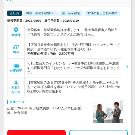
へ。
正社員
職種・業種未経験OK
第二新卒歓迎
女性のおしごと掲載中
情報更新日：2026/08/07 終了予定日：2026/09/10
全国募集｜希望勤務地は考慮します。 北海道札幌市／函館市
／旭川市／帯広市／北見市／北広島市 ほか…
勤務地
【店舗営業※全国転勤あり】 月給45万円以上+インセンティブ
内訳：基本給23万円＋秘密保持手当4万円＋…
給与
初年度の年収：
700～2,500万円
＼1日数百万のインセンも！／■世界中に1,940店舗以上を展開
する買取専門店「おたからや」での店舗買取営業をお任せしま
仕事内容
す。
【営業経験のある方(業界不問)を大歓迎！】高卒以上 ■今より
もっと稼げる環境を求めている方 ☆若手活躍中 ☆入社5年で年
対象と
収2,000万円の実績あり
なる方
企業データ
設立：2000年3月／従業員数：1,847人／本社所在
地：神奈川県