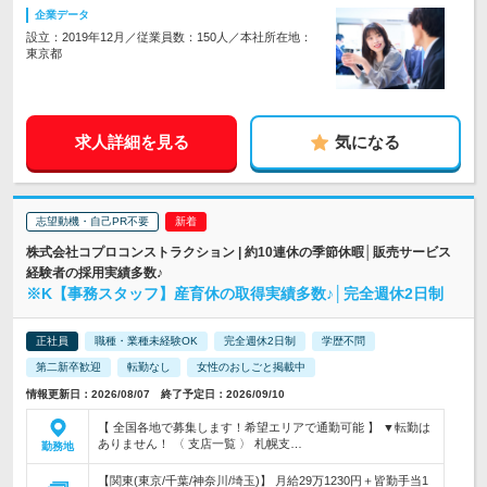
企業データ
設立：2019年12月／従業員数：150人／本社所在地：
東京都
求人詳細を見る
気になる
志望動機・自己PR不要
株式会社コプロコンストラクション | 約10連休の季節休暇│販売サービス
経験者の採用実績多数♪
※K【事務スタッフ】産育休の取得実績多数♪│完全週休2日制
正社員
職種・業種未経験OK
完全週休2日制
学歴不問
第二新卒歓迎
転勤なし
女性のおしごと掲載中
情報更新日：2026/08/07 終了予定日：2026/09/10
【 全国各地で募集します！希望エリアで通勤可能 】 ▼転勤は
ありません！ 〈 支店一覧 〉 札幌支…
勤務地
【関東(東京/千葉/神奈川/埼玉)】 月給29万1230円＋皆勤手当1