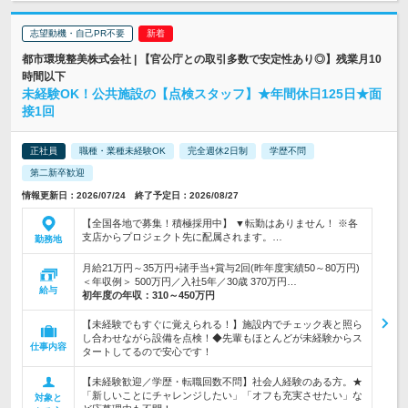
志望動機・自己PR不要
都市環境整美株式会社 | 【官公庁との取引多数で安定性あり◎】残業月10
時間以下
未経験OK！公共施設の【点検スタッフ】★年間休日125日★面
接1回
正社員
職種・業種未経験OK
完全週休2日制
学歴不問
第二新卒歓迎
情報更新日：2026/07/24 終了予定日：2026/08/27
【全国各地で募集！積極採用中】 ▼転勤はありません！ ※各
支店からプロジェクト先に配属されます。…
勤務地
月給21万円～35万円+諸手当+賞与2回(昨年度実績50～80万円)
＜年収例＞ 500万円／入社5年／30歳 370万円…
給与
初年度の年収：
310～450万円
【未経験でもすぐに覚えられる！】施設内でチェック表と照ら
し合わせながら設備を点検！◆先輩もほとんどが未経験からス
仕事内容
タートしてるので安心です！
【未経験歓迎／学歴・転職回数不問】社会人経験のある方。★
「新しいことにチャレンジしたい」「オフも充実させたい」な
対象と