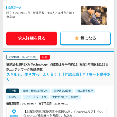
企業データ
設立：2014年12月／従業員数：435人／本社所在地：
東京都
求人詳細を見る
気になる
志望動機・自己PR不要
株式会社BREXA Technology | #残業は月平均約11h程度#年間休日123日
以上#テレワーク実績多数
スキルも、働き方も、より良く！【IT総合職】#リモート案件あ
り
正社員
職種・業種未経験OK
完全週休2日制
第二新卒歓迎
転勤なし
リモートワーク可
女性のおしごと掲載中
情報更新日：2026/08/07 終了予定日：2026/09/10
【北海道/関東/東海/関西/中四国/九州いずれかのエリア】 ☆お
住まいなど通勤圏内を考慮し、配属先…
勤務地