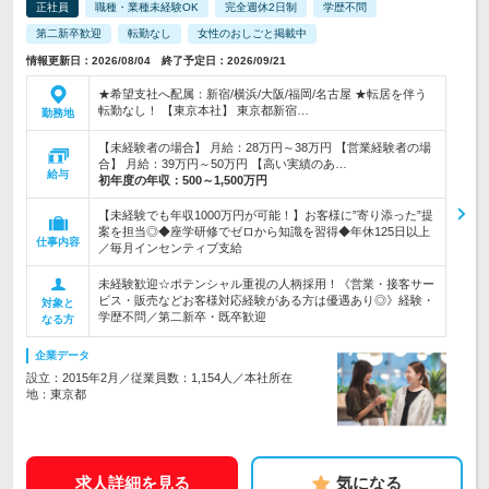
正社員
職種・業種未経験OK
完全週休2日制
学歴不問
第二新卒歓迎
転勤なし
女性のおしごと掲載中
情報更新日：2026/08/04 終了予定日：2026/09/21
★希望支社へ配属：新宿/横浜/大阪/福岡/名古屋 ★転居を伴う
転勤なし！ 【東京本社】 東京都新宿…
勤務地
【未経験者の場合】 月給：28万円～38万円 【営業経験者の場
合】 月給：39万円～50万円 【高い実績のあ…
給与
初年度の年収：
500～1,500万円
【未経験でも年収1000万円が可能！】お客様に”寄り添った”提
案を担当◎◆座学研修でゼロから知識を習得◆年休125日以上
仕事内容
／毎月インセンティブ支給
未経験歓迎☆ポテンシャル重視の人柄採用！《営業・接客サー
ビス・販売などお客様対応経験がある方は優遇あり◎》経験・
対象と
学歴不問／第二新卒・既卒歓迎
なる方
企業データ
設立：2015年2月／従業員数：1,154人／本社所在
地：東京都
求人詳細を見る
気になる