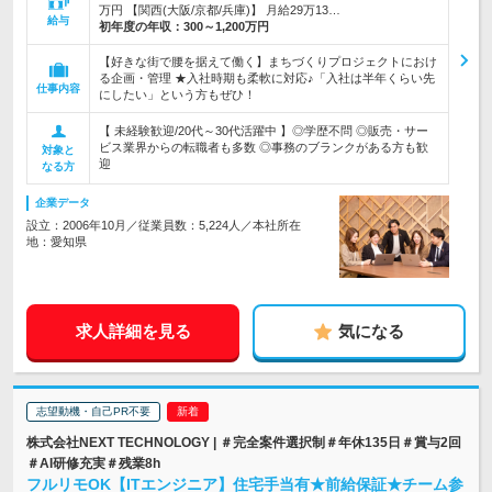
万円 【関西(大阪/京都/兵庫)】 月給29万13…
給与
初年度の年収：
300～1,200万円
【好きな街で腰を据えて働く】まちづくりプロジェクトにおけ
る企画・管理 ★入社時期も柔軟に対応♪「入社は半年くらい先
仕事内容
にしたい」という方もぜひ！
【 未経験歓迎/20代～30代活躍中 】◎学歴不問 ◎販売・サー
ビス業界からの転職者も多数 ◎事務のブランクがある方も歓
対象と
迎
なる方
企業データ
設立：2006年10月／従業員数：5,224人／本社所在
地：愛知県
求人詳細を見る
気になる
志望動機・自己PR不要
株式会社NEXT TECHNOLOGY | ＃完全案件選択制＃年休135日＃賞与2回
＃AI研修充実＃残業8h
フルリモOK【ITエンジニア】住宅手当有★前給保証★チーム参