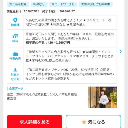
第二新卒歓迎
転勤なし
リモートワーク可
女性のおしごと掲載中
情報更新日：2026/07/24 終了予定日：2026/08/27
＼あなたの希望の働き方を叶えよう！／ ★フルリモート・在
宅ワーク選択OK ★転勤なし ★希望を最大…
勤務地
月給35万円～105万円 ※あなたの年齢・スキル・経験を考慮の
上、決定いたします。 ※試用期間3ヶ月あり(…
給与
初年度の年収：
420～1,260万円
【希望＆キャリアに合う案件を選べる】★Web開発・インフ
ラ・フロント・バックエンド・スマホアプリ・クラウドなど多
仕事内容
数★常時4,000社以上の取引あり
【第二新卒歓迎／ブランクOK／20代～50代活躍中】◎開発・
インフラ問わず何らかのIT経験がある方を積極採用◎AIやAWS
対象と
などのトレンド案件も多数あり
なる方
企業データ
設立：2020年6月／従業員数：186人／本社所在地：
東京都
求人詳細を見る
気になる