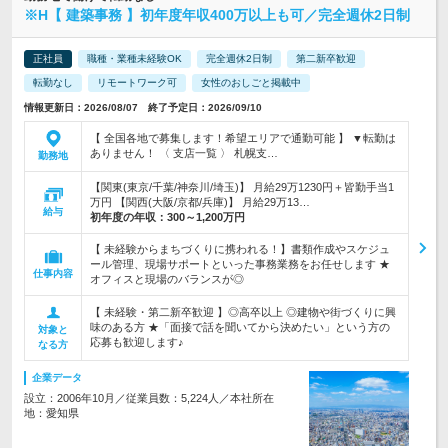
※H【 建築事務 】初年度年収400万以上も可／完全週休2日制
正社員
職種・業種未経験OK
完全週休2日制
第二新卒歓迎
転勤なし
リモートワーク可
女性のおしごと掲載中
情報更新日：2026/08/07 終了予定日：2026/09/10
【 全国各地で募集します！希望エリアで通勤可能 】 ▼転勤は
ありません！ 〈 支店一覧 〉 札幌支…
勤務地
【関東(東京/千葉/神奈川/埼玉)】 月給29万1230円＋皆勤手当1
万円 【関西(大阪/京都/兵庫)】 月給29万13…
給与
初年度の年収：
300～1,200万円
【 未経験からまちづくりに携われる！】書類作成やスケジュ
ール管理、現場サポートといった事務業務をお任せします ★
仕事内容
オフィスと現場のバランスが◎
【 未経験・第二新卒歓迎 】◎高卒以上 ◎建物や街づくりに興
味のある方 ★「面接で話を聞いてから決めたい」という方の
対象と
応募も歓迎します♪
なる方
企業データ
設立：2006年10月／従業員数：5,224人／本社所在
地：愛知県