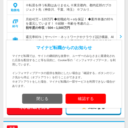
※転居を伴う転勤はありません ※東京都内、都内近郊のプロ
ジェクト先（神奈川、千葉、埼玉） ※フルリ…
勤務地
月給42万～120万円 ◆前職給与＋αを保証！ ◆案件単価の83％
を還元しています！ ※経験・年齢を考慮の上…
給与
初年度の年収：
504～1,500万円
還元率83％｜サーバー・ネットワークやクラウド設計構築、AI
案件など常時1000件から自分で選択可能！平均案件紹介数20
仕事内容
～30件 ★上流工程も挑戦できる
マイナビ転職からのお知らせ
【ITエンジニア経験者募集(1年以上)／学歴・転職回数不問】最
マイナビ転職では、サイトの継続的な改善や、ユーザーのみなさまに最適化され
先端技術に挑戦したい方歓迎！AWSなどクラウド設計構築や上
対象と
た広告を配信すること等を目的に、Cookie等の「インフォマティブデータ」を利
流経験がある方は大歓迎！
なる方
用しています。
インフォマティブデータの提供を無効にしたい場合は「確認する」ボタンのリン
企業データ
ク先から停止（オプトアウト）を行うことができます。
設立：2014年7月／従業員数：466人／本社所在地：
※オプトアウトをした場合、マイナビ転職の一部サービスを利用できない場合が
埼玉県
あります。
閉じる
確認する
求人詳細を見る
気になる