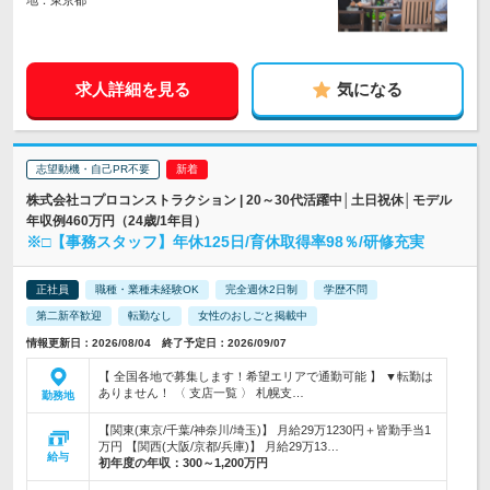
地：東京都
求人詳細を見る
気になる
志望動機・自己PR不要
株式会社コプロコンストラクション | 20～30代活躍中│土日祝休│モデル
年収例460万円（24歳/1年目）
※□【事務スタッフ】年休125日/育休取得率98％/研修充実
正社員
職種・業種未経験OK
完全週休2日制
学歴不問
第二新卒歓迎
転勤なし
女性のおしごと掲載中
情報更新日：2026/08/04 終了予定日：2026/09/07
【 全国各地で募集します！希望エリアで通勤可能 】 ▼転勤は
ありません！ 〈 支店一覧 〉 札幌支…
勤務地
【関東(東京/千葉/神奈川/埼玉)】 月給29万1230円＋皆勤手当1
万円 【関西(大阪/京都/兵庫)】 月給29万13…
給与
初年度の年収：
300～1,200万円