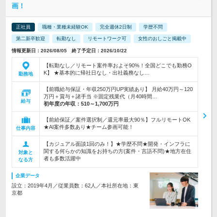
画！
正社員
職種・業種未経験OK
完全週休2日制
学歴不問
第二新卒歓迎
転勤なし
リモートワーク可
女性のおしごと掲載中
情報更新日：2026/08/05 終了予定日：2026/10/22
【転勤なし／リモート案件率およそ90%！全国どこでも勤務O
K】 ★基本的に帰社日なし・出社義務なし…
勤務地
【前職給与保証・年収250万円UP実績あり】 月給40万円～120
万円＋賞与＋諸手当 ※固定残業代（月40時間…
給与
初年度の年収：
510～1,700万円
【前給保証／案件選択制／還元率最大90％】フルリモートOK
★AI案件多数あり★チーム参画可能！
仕事内容
【カジュアル面談1回のみ！】★学歴不問★開発・インフラに
関する何らかの知識をお持ちの方(案件・言語不問)★地方在住
対象と
者も多数活躍中
なる方
企業データ
設立：2019年4月／従業員数：62人／本社所在地：東
京都