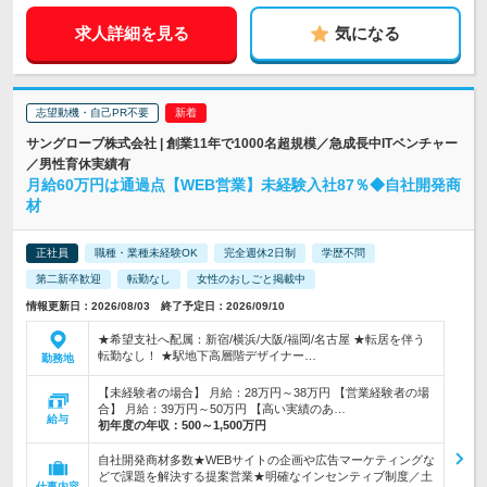
求人詳細を見る
気になる
志望動機・自己PR不要
サングローブ株式会社 | 創業11年で1000名超規模／急成長中ITベンチャー
／男性育休実績有
月給60万円は通過点【WEB営業】未経験入社87％◆自社開発商
材
正社員
職種・業種未経験OK
完全週休2日制
学歴不問
第二新卒歓迎
転勤なし
女性のおしごと掲載中
情報更新日：2026/08/03 終了予定日：2026/09/10
★希望支社へ配属：新宿/横浜/大阪/福岡/名古屋 ★転居を伴う
転勤なし！ ★駅地下高層階デザイナー…
勤務地
【未経験者の場合】 月給：28万円～38万円 【営業経験者の場
合】 月給：39万円～50万円 【高い実績のあ…
給与
初年度の年収：
500～1,500万円
自社開発商材多数★WEBサイトの企画や広告マーケティングな
どで課題を解決する提案営業★明確なインセンティブ制度／土
仕事内容