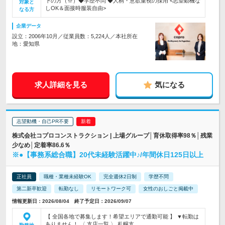
下の方（※）◆学歴不問 ◆人柄・意欲重視の採用 <志望動機な
対象と
しOK＆面接時服装自由>
なる方
企業データ
設立：2006年10月／従業員数：5,224人／本社所在
地：愛知県
求人詳細を見る
気になる
志望動機・自己PR不要
株式会社コプロコンストラクション | 上場グループ│育休取得率98％│残業
少なめ│定着率86.6％
※●【事務系総合職】20代未経験活躍中♪/年間休日125日以上
正社員
職種・業種未経験OK
完全週休2日制
学歴不問
第二新卒歓迎
転勤なし
リモートワーク可
女性のおしごと掲載中
情報更新日：2026/08/04 終了予定日：2026/09/07
【 全国各地で募集します！希望エリアで通勤可能 】 ▼転勤は
ありません！ 〈 支店一覧 〉 札幌支…