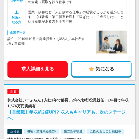
仕事内容
の査定～買取を行う仕事です！
営業・接客など「人と接する仕事」の経験がしっかり活かせま
す！【経験者・第二新卒歓迎】「稼ぎたい」「成長したい」と
対象と
いう意欲がある方を全力応援！
なる方
企業データ
設立：2010年10月／従業員数：1,353人／本社所在
地：東京都
求人詳細を見る
気になる
株式会社いーふらん | 入社1年で部長、2年で執行役員就任・1年目で年収
1,576万円実績有
【営業職】年収約2倍UP!? 収入もキャリアも、次のステージ
へ。
正社員
職種・業種未経験OK
第二新卒歓迎
女性のおしごと掲載中