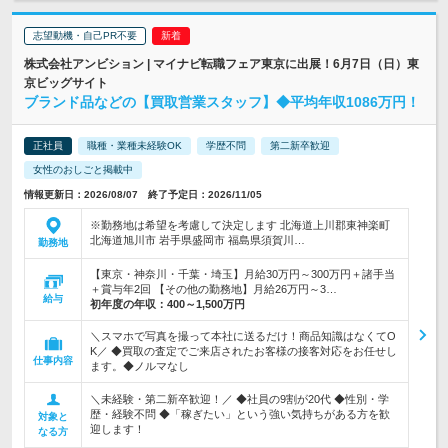
志望動機・自己PR不要
株式会社アンビション | マイナビ転職フェア東京に出展！6月7日（日）東
京ビッグサイト
ブランド品などの【買取営業スタッフ】◆平均年収1086万円！
正社員
職種・業種未経験OK
学歴不問
第二新卒歓迎
女性のおしごと掲載中
情報更新日：2026/08/07 終了予定日：2026/11/05
※勤務地は希望を考慮して決定します 北海道上川郡東神楽町
北海道旭川市 岩手県盛岡市 福島県須賀川…
勤務地
【東京・神奈川・千葉・埼玉】月給30万円～300万円＋諸手当
＋賞与年2回 【その他の勤務地】月給26万円～3…
給与
初年度の年収：
400～1,500万円
＼スマホで写真を撮って本社に送るだけ！商品知識はなくてO
K／ ◆買取の査定でご来店されたお客様の接客対応をお任せし
仕事内容
ます。◆ノルマなし
＼未経験・第二新卒歓迎！／ ◆社員の9割が20代 ◆性別・学
歴・経験不問 ◆「稼ぎたい」という強い気持ちがある方を歓
対象と
迎します！
なる方