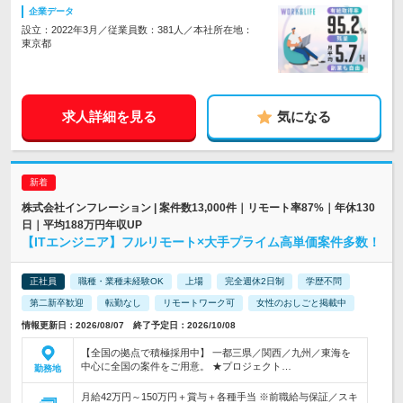
企業データ
設立：2022年3月／従業員数：381人／本社所在地：
東京都
求人詳細を見る
気になる
株式会社インフレーション | 案件数13,000件｜リモート率87%｜年休130
日｜平均188万円年収UP
【ITエンジニア】フルリモート×大手プライム高単価案件多数！
正社員
職種・業種未経験OK
上場
完全週休2日制
学歴不問
第二新卒歓迎
転勤なし
リモートワーク可
女性のおしごと掲載中
情報更新日：2026/08/07 終了予定日：2026/10/08
【全国の拠点で積極採用中】 一都三県／関西／九州／東海を
中心に全国の案件をご用意。 ★プロジェクト…
勤務地
月給42万円～150万円＋賞与＋各種手当 ※前職給与保証／スキ