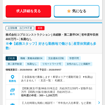
求人詳細を見る
気になる
志望動機・自己PR不要
株式会社コプロコンストラクション | 未経験・第二新卒OK│初年度年収例
400万円～│転勤なし
※◆【総務スタッフ】好きな勤務地で働ける│産育休実績も多
数♪
正社員
職種・業種未経験OK
完全週休2日制
学歴不問
第二新卒歓迎
転勤なし
リモートワーク可
女性のおしごと掲載中
情報更新日：2026/08/04 終了予定日：2026/09/07
【 全国各地で募集します！希望エリアで通勤可能 】 ▼転勤は
ありません！ 〈 支店一覧 〉 札幌支…
勤務地
【関東(東京/千葉/神奈川/埼玉)】 月給29万1230円＋皆勤手当1
万円 【関西(大阪/京都/兵庫)】 月給29万13…
給与
初年度の年収：
300～1,200万円
【 入社時期も気軽に相談可！「半年先の入社希望」など柔軟