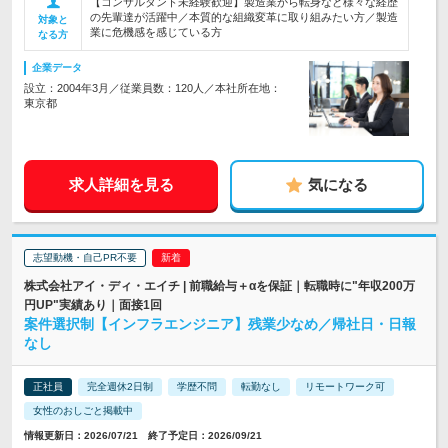
【コンサルタント未経験歓迎】製造業から転身など様々な経歴
の先輩達が活躍中／本質的な組織変革に取り組みたい方／製造
対象と
業に危機感を感じている方
なる方
企業データ
設立：2004年3月／従業員数：120人／本社所在地：
東京都
求人詳細を見る
気になる
志望動機・自己PR不要
株式会社アイ・ディ・エイチ | 前職給与＋αを保証｜転職時に"年収200万
円UP"実績あり｜面接1回
案件選択制【インフラエンジニア】残業少なめ／帰社日・日報
なし
正社員
完全週休2日制
学歴不問
転勤なし
リモートワーク可
女性のおしごと掲載中
情報更新日：2026/07/21 終了予定日：2026/09/21