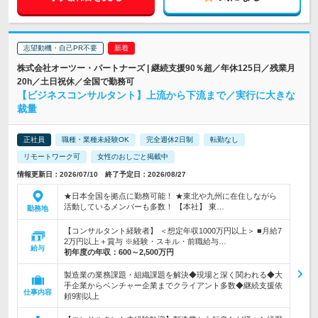
志望動機・自己PR不要
株式会社オーツー・パートナーズ | 継続支援90％超／年休125日／残業月
20h／土日祝休／全国で勤務可
【ビジネスコンサルタント】上流から下流まで／実行に大きな
裁量
正社員
職種・業種未経験OK
完全週休2日制
転勤なし
リモートワーク可
女性のおしごと掲載中
情報更新日：2026/07/10 終了予定日：2026/08/27
★日本全国を拠点に勤務可能！ ★東北や九州に在住しながら
活動しているメンバーも多数！ 【本社】 東…
勤務地
【コンサルタント経験者】 ＜想定年収1000万円以上＞ ■月給7
2万円以上＋賞与 ※経験・スキル・前職給与…
給与
初年度の年収：
600～2,500万円
製造業の業務課題・組織課題を解決◆現場と深く関われる◆大
手企業からベンチャー企業までクライアント多数◆継続支援依
仕事内容
頼9割以上