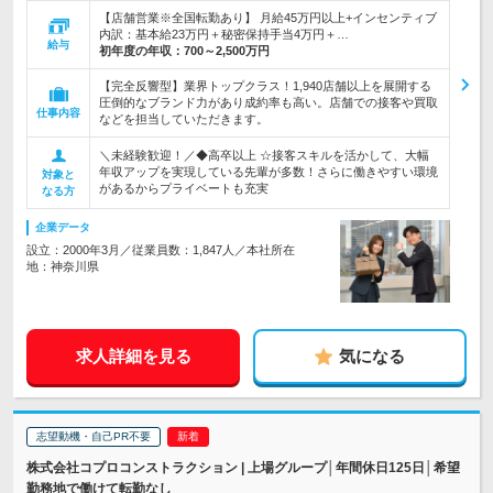
【店舗営業※全国転勤あり】 月給45万円以上+インセンティブ
内訳：基本給23万円＋秘密保持手当4万円＋…
給与
初年度の年収：
700～2,500万円
【完全反響型】業界トップクラス！1,940店舗以上を展開する
圧倒的なブランド力があり成約率も高い。店舗での接客や買取
仕事内容
などを担当していただきます。
＼未経験歓迎！／◆高卒以上 ☆接客スキルを活かして、大幅
年収アップを実現している先輩が多数！さらに働きやすい環境
対象と
があるからプライベートも充実
なる方
企業データ
設立：2000年3月／従業員数：1,847人／本社所在
地：神奈川県
求人詳細を見る
気になる
志望動機・自己PR不要
株式会社コプロコンストラクション | 上場グループ│年間休日125日│希望
勤務地で働けて転勤なし