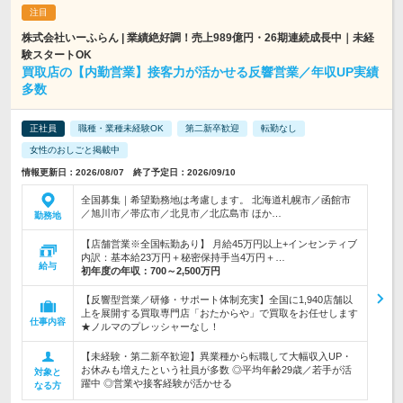
株式会社いーふらん | 業績絶好調！売上989億円・26期連続成長中｜未経
験スタートOK
買取店の【内勤営業】接客力が活かせる反響営業／年収UP実績
多数
正社員
職種・業種未経験OK
第二新卒歓迎
転勤なし
女性のおしごと掲載中
情報更新日：2026/08/07 終了予定日：2026/09/10
全国募集｜希望勤務地は考慮します。 北海道札幌市／函館市
／旭川市／帯広市／北見市／北広島市 ほか…
勤務地
【店舗営業※全国転勤あり】 月給45万円以上+インセンティブ
内訳：基本給23万円＋秘密保持手当4万円＋…
給与
初年度の年収：
700～2,500万円
【反響型営業／研修・サポート体制充実】全国に1,940店舗以
上を展開する買取専門店「おたからや」で買取をお任せします
仕事内容
★ノルマのプレッシャーなし！
【未経験・第二新卒歓迎】異業種から転職して大幅収入UP・
お休みも増えたという社員が多数 ◎平均年齢29歳／若手が活
対象と
躍中 ◎営業や接客経験が活かせる
なる方