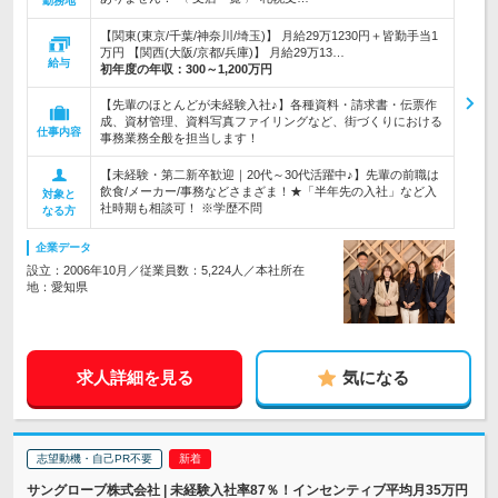
勤務地
【関東(東京/千葉/神奈川/埼玉)】 月給29万1230円＋皆勤手当1
万円 【関西(大阪/京都/兵庫)】 月給29万13…
給与
初年度の年収：
300～1,200万円
【先輩のほとんどが未経験入社♪】各種資料・請求書・伝票作
成、資材管理、資料写真ファイリングなど、街づくりにおける
仕事内容
事務業務全般を担当します！
【未経験・第二新卒歓迎｜20代～30代活躍中♪】先輩の前職は
飲食/メーカー/事務などさまざま！★「半年先の入社」など入
対象と
社時期も相談可！ ※学歴不問
なる方
企業データ
設立：2006年10月／従業員数：5,224人／本社所在
地：愛知県
求人詳細を見る
気になる
志望動機・自己PR不要
サングローブ株式会社 | 未経験入社率87％！インセンティブ平均月35万円