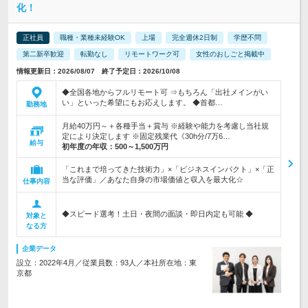
化！
正社員
職種・業種未経験OK
上場
完全週休2日制
学歴不問
第二新卒歓迎
転勤なし
リモートワーク可
女性のおしごと掲載中
情報更新日：2026/08/07 終了予定日：2026/10/08
◆全国各地からフルリモート可 ⇒もちろん「出社メインがい
い」といった希望にもお応えします。 ◆首都…
勤務地
月給40万円～＋各種手当＋賞与 ※経験や能力を考慮し当社規
定により決定します ※固定残業代《30h分/7万6…
給与
初年度の年収：
500～1,500万円
「これまで培ってきた技術力」×「ビジネスインパクト」×「正
当な評価」／あなた自身の市場価値と収入を最大化☆
仕事内容
◆スピード選考！土日・夜間の面談・即日内定も可能 ◆
対象と
なる方
企業データ
設立：2022年4月／従業員数：93人／本社所在地：東
京都