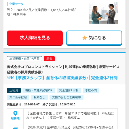
企業データ
設立：2000年3月／従業員数：1,847人／本社所在
地：神奈川県
求人詳細を見る
気になる
志望動機・自己PR不要
株式会社コプロコンストラクション | 約10連休の季節休暇│販売サービス
経験者の採用実績多数♪
※K【事務スタッフ】産育休の取得実績多数♪│完全週休2日制
正社員
職種・業種未経験OK
完全週休2日制
学歴不問
第二新卒歓迎
転勤なし
女性のおしごと掲載中
情報更新日：2026/08/07 終了予定日：2026/09/10
【 全国各地で募集します！希望エリアで通勤可能 】 ▼転勤は
ありません！ 〈 支店一覧 〉 札幌支…
勤務地
【関東(東京/千葉/神奈川/埼玉)】 月給29万1230円＋皆勤手当1