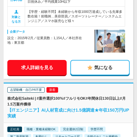
日祝休み／平均残業10H以下
【学歴・経験不問】未経験から年収1000万達成している先輩多
数在籍！前職例…美容部員／スポーツトレーナー／システムエ
対象と
ンジニア／スマホ販売など様々
なる方
企業データ
設立：2015年2月／従業員数：1,154人／本社所在
地：東京都
求人詳細を見る
気になる
志望動機・自己PR不要
株式会社Saiteki | #案件選択100%#フルリモOK#年間休日130日以上#月
1.5万案件獲得
【ITエンジニア】AI人材育成に向け1.5億調達★年収150万円UP
実績
正社員
職種・業種未経験OK
完全週休2日制
学歴不問
第二新卒歓迎
転勤なし
リモートワーク可
女性のおしごと掲載中