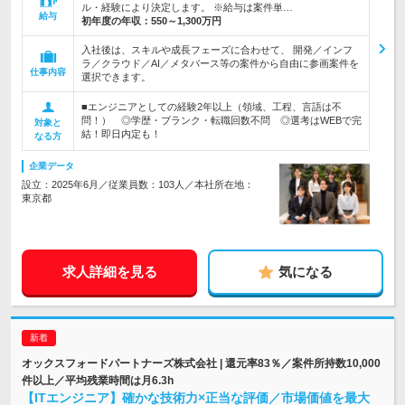
ル・経験により決定します。 ※給与は案件単…
給与
初年度の年収：
550～1,300万円
入社後は、スキルや成長フェーズに合わせて、 開発／インフ
ラ／クラウド／AI／メタバース等の案件から自由に参画案件を
仕事内容
選択できます。
■エンジニアとしての経験2年以上（領域、工程、言語は不
問！） ◎学歴・ブランク・転職回数不問 ◎選考はWEBで完
対象と
結！即日内定も！
なる方
企業データ
設立：2025年6月／従業員数：103人／本社所在地：
東京都
求人詳細を見る
気になる
オックスフォードパートナーズ株式会社 | 還元率83％／案件所持数10,000
件以上／平均残業時間は月6.3h
【ITエンジニア】確かな技術力×正当な評価／市場価値を最大