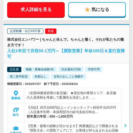
求人詳細を見る
気になる
志望動機・自己PR不要
株式会社エンパワー | ちゃんと休んで。ちゃんと働く。それが私たちの働
き方です！
入社1年目で月収50.1万円～【買取営業】年休165日＆直行直帰
可
正社員
職種・業種未経験OK
完全週休2日制
学歴不問
第二新卒歓迎
転勤なし
女性のおしごと掲載中
情報更新日：2026/07/07 終了予定日：2026/08/24
《全国46都道府県の各店舗》 ★居住地や希望エリア、各店舗
の人員体制を考慮して配属先を決定します。…
勤務地
【月給】30万1000円以上＋インセンティブ＋特別手当20万円
（入社後半年間・本採用翌月の給与支給日時点…
給与
初年度の年収：
600～1,600万円
【営業・接客の経験が活かせます】商業施設などで開催される
『買取大吉』の買取フェアにて、お客様が持ち込まれるお品物