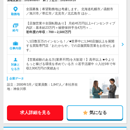
情報更新日：2026/08/07 終了予定日：2026/09/10
全国募集｜希望勤務地は考慮します。 北海道札幌市／函館市
／旭川市／帯広市／北見市／北広島市 ほか…
勤務地
【店舗営業※全国転勤あり】 月給45万円以上+インセンティブ
内訳：基本給23万円＋秘密保持手当4万円＋…
給与
初年度の年収：
700～2,500万円
＼1日数百万のインセンも！／■世界中に1,940店舗以上を展開
する買取専門店「おたからや」での店舗買取営業をお任せしま
仕事内容
す。
【営業経験のある方(業界不問)を大歓迎！】高卒以上 ■今より
もっと稼げる環境を求めている方 ☆若手活躍中 ☆入社5年で年
対象と
収2,000万円の実績あり
なる方
企業データ
設立：2000年3月／従業員数：1,847人／本社所在
地：神奈川県
求人詳細を見る
気になる