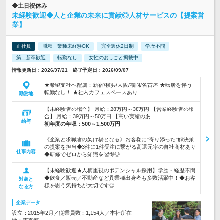
◆土日祝休み
未経験歓迎◆人と企業の未来に貢献◎人材サービスの【提案営
業】
正社員
職種・業種未経験OK
完全週休2日制
学歴不問
第二新卒歓迎
転勤なし
女性のおしごと掲載中
情報更新日：2026/07/21 終了予定日：2026/09/07
★希望支社へ配属：新宿/横浜/大阪/福岡/名古屋 ★転居を伴う
転勤なし！ ★社内カフェスペースあり…
勤務地
【未経験者の場合】 月給：28万円～38万円 【営業経験者の場
合】 月給：39万円～50万円 【高い実績のあ…
給与
初年度の年収：
500～1,500万円
《企業と求職者の架け橋となる》お客様に"寄り添った"解決策
の提案を担当◆3件に1件受注に繋がる高還元率の自社商材あり
仕事内容
◆研修でゼロから知識を習得◎
【未経験歓迎★人柄重視のポテンシャル採用】学歴・経歴不問
◆飲食／販売／不動産など異業種出身者も多数活躍中！◆お客
対象と
様を思う気持ちが大切です◎
なる方
企業データ
設立：2015年2月／従業員数：1,154人／本社所在