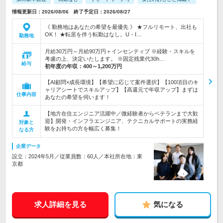
情報更新日：2026/08/06 終了予定日：2026/08/27
《 勤務地はあなたの希望を最優先 》 ★フルリモート、出社も
OK！ ★転居を伴う転勤はなし。U・I…
勤務地
月給30万円～月給90万円＋インセンティブ ※経験・スキルを
考慮の上、決定いたします。 ※固定残業代30h…
給与
初年度の年収：
400～1,200万円
【AI顧問×成長環境】【希望に応じて案件選択】【100項目のキ
ャリアシートでスキルアップ】【高還元で年収アップ】まずは
仕事内容
あなたの希望を伺います！
【地方在住エンジニア活躍中／微経験者からベテランまで大歓
迎】開発・インフラエンジニア、テクニカルサポートの実務経
対象と
験をお持ちの方を幅広く募集！
なる方
企業データ
設立：2024年5月／従業員数：60人／本社所在地：東
京都
求人詳細を見る
気になる