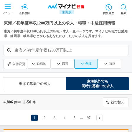
東海版
メニュー
会員登録
閲覧履歴
検索
東海／初年度年収1200万円以上の求人・転職・中途採用情報
東海／初年度年収1200万円以上の転職・求人一覧ページです。マイナビ転職では愛知
県、静岡県、岐阜県などからもあなたにぴったりの求人を探せます。
東海／初年度年収1200万円以上
勤務地
職種
年収
特徴
条件変更
東海
以外でも
東海
で募集中の求人
同時に募集中の求人
4,806
1
50
件中
-
件
並び替え
1
2
3
4
5
97
…