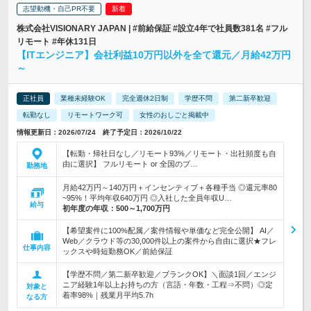
志望動機・自己PR不要
株式会社VISIONARY JAPAN | #前給保証 #設立4年で社員数381名 #フル
リモート #年休131日
【ITエンジニア】会社利益10万円以外を全て還元／月給42万円
～
正社員
業種未経験OK
完全週休2日制
学歴不問
第二新卒歓迎
転勤なし
リモートワーク可
女性のおしごと掲載中
情報更新日：2026/07/24 終了予定日：2026/10/22
【転勤・帰社日なし／リモート93%／リモート・出社頻度も自
由に選択】 フルリモート or 全国のプ…
勤務地
月給42万円～140万円＋インセンティブ＋各種手当 ◎還元率80
~95%！平均年収640万円 ◎入社した全員年収U…
給与
初年度の年収：
500～1,700万円
【希望案件に100%配属／案件情報や単価など完全公開】 AI／
Web／クラウド等の30,000件以上の案件から自由に選択★フレ
仕事内容
ックスや時短勤務OK／前給保証
【学歴不問／第二新卒歓迎／ブランクOK】＼面談1回／エンジ
ニア経験1年以上お持ちの方（言語・年数・工程⇒不問）◎定
対象と
着率98%｜残業月平均5.7h
なる方