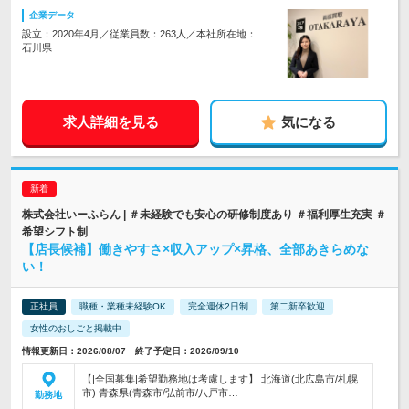
企業データ
設立：2020年4月／従業員数：263人／本社所在地：
石川県
求人詳細を見る
気になる
株式会社いーふらん | ＃未経験でも安心の研修制度あり ＃福利厚生充実 ＃
希望シフト制
【店長候補】働きやすさ×収入アップ×昇格、全部あきらめな
い！
正社員
職種・業種未経験OK
完全週休2日制
第二新卒歓迎
女性のおしごと掲載中
情報更新日：2026/08/07 終了予定日：2026/09/10
【|全国募集|希望勤務地は考慮します】 北海道(北広島市/札幌
市) 青森県(青森市/弘前市/八戸市…
勤務地