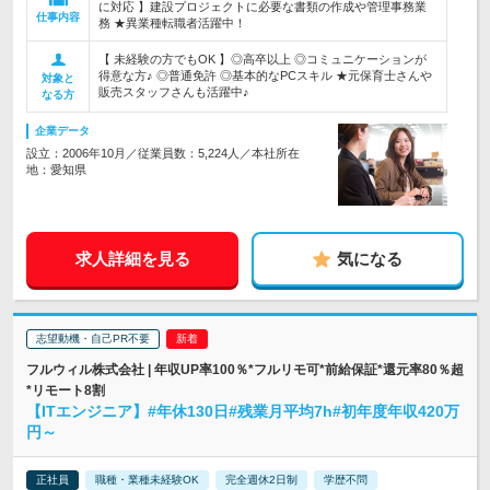
に対応 】建設プロジェクトに必要な書類の作成や管理事務業
仕事内容
務 ★異業種転職者活躍中！
【 未経験の方でもOK 】◎高卒以上 ◎コミュニケーションが
得意な方♪ ◎普通免許 ◎基本的なPCスキル ★元保育士さんや
対象と
販売スタッフさんも活躍中♪
なる方
企業データ
設立：2006年10月／従業員数：5,224人／本社所在
地：愛知県
求人詳細を見る
気になる
志望動機・自己PR不要
フルウィル株式会社 | 年収UP率100％*フルリモ可*前給保証*還元率80％超
*リモート8割
【ITエンジニア】#年休130日#残業月平均7h#初年度年収420万
円～
正社員
職種・業種未経験OK
完全週休2日制
学歴不問