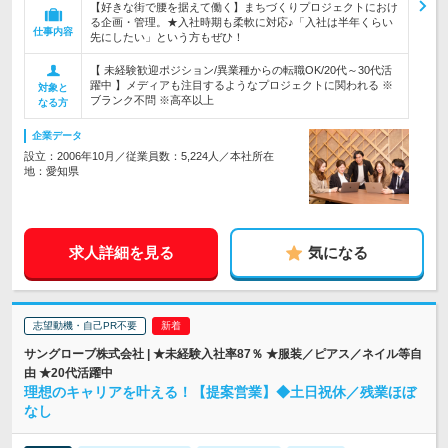
【好きな街で腰を据えて働く】まちづくりプロジェクトにおけ
る企画・管理。★入社時期も柔軟に対応♪「入社は半年くらい
仕事内容
先にしたい」という方もぜひ！
【 未経験歓迎ポジション/異業種からの転職OK/20代～30代活
躍中 】メディアも注目するようなプロジェクトに関われる ※
対象と
ブランク不問 ※高卒以上
なる方
企業データ
設立：2006年10月／従業員数：5,224人／本社所在
地：愛知県
求人詳細を見る
気になる
志望動機・自己PR不要
サングローブ株式会社 | ★未経験入社率87％ ★服装／ピアス／ネイル等自
由 ★20代活躍中
理想のキャリアを叶える！【提案営業】◆土日祝休／残業ほぼ
なし