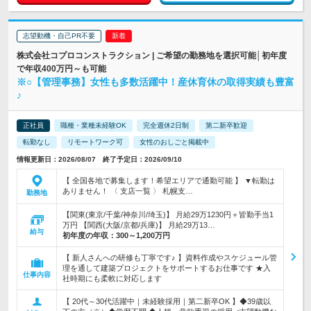
志望動機・自己PR不要
株式会社コプロコンストラクション | ご希望の勤務地を選択可能│初年度
で年収400万円～も可能
※○【管理事務】女性も多数活躍中！産休育休の取得実績も豊富
♪
正社員
職種・業種未経験OK
完全週休2日制
第二新卒歓迎
転勤なし
リモートワーク可
女性のおしごと掲載中
情報更新日：2026/08/07 終了予定日：2026/09/10
【 全国各地で募集します！希望エリアで通勤可能 】 ▼転勤は
ありません！ 〈 支店一覧 〉 札幌支…
勤務地
【関東(東京/千葉/神奈川/埼玉)】 月給29万1230円＋皆勤手当1
万円 【関西(大阪/京都/兵庫)】 月給29万13…
給与
初年度の年収：
300～1,200万円
【 新人さんへの研修も丁寧です♪ 】資料作成やスケジュール管
理を通して建築プロジェクトをサポートするお仕事です ★入
仕事内容
社時期にも柔軟に対応します
【 20代～30代活躍中｜未経験採用｜第二新卒OK 】◆39歳以