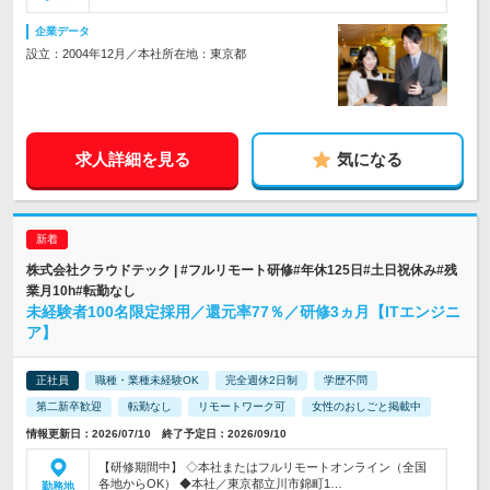
企業データ
設立：2004年12月／本社所在地：東京都
求人詳細を見る
気になる
株式会社クラウドテック | #フルリモート研修#年休125日#土日祝休み#残
業月10h#転勤なし
未経験者100名限定採用／還元率77％／研修3ヵ月【ITエンジニ
ア】
正社員
職種・業種未経験OK
完全週休2日制
学歴不問
第二新卒歓迎
転勤なし
リモートワーク可
女性のおしごと掲載中
情報更新日：2026/07/10 終了予定日：2026/09/10
【研修期間中】 ◇本社またはフルリモートオンライン（全国
各地からOK） ◆本社／東京都立川市錦町1…
勤務地