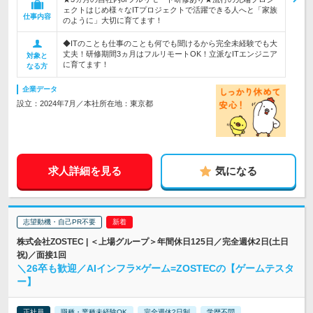
ェクトはじめ様々なITプロジェクトで活躍できる人へと「家族
仕事内容
のように」大切に育てます！
◆ITのことも仕事のことも何でも聞けるから完全未経験でも大
丈夫！研修期間3ヵ月はフルリモートOK！立派なITエンジニア
対象と
に育てます！
なる方
企業データ
設立：2024年7月／本社所在地：東京都
求人詳細を見る
気になる
志望動機・自己PR不要
株式会社ZOSTEC | ＜上場グループ＞年間休日125日／完全週休2日(土日
祝)／面接1回
＼26卒も歓迎／AIインフラ×ゲーム=ZOSTECの【ゲームテスタ
ー】
正社員
職種・業種未経験OK
完全週休2日制
学歴不問