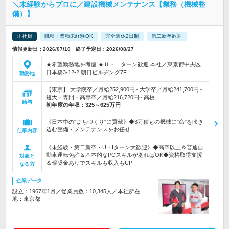
＼未経験からプロに／建設機械メンテナンス【業務（機械整
備）】
正社員
職種・業種未経験OK
完全週休2日制
第二新卒歓迎
情報更新日：2026/07/10 終了予定日：2026/08/27
★希望勤務地を考慮 ★Ｕ・Ｉターン歓迎 本社／東京都中央区
日本橋3-12-2 朝日ビルヂング7F…
勤務地
【東京】 大学院卒／月給252,900円~ 大学卒／月給241,700円~
短大・専門・高専卒／月給216,720円~ 高校…
給与
初年度の年収：
325～625万円
《日本中の"まちづくり"に貢献》◆3万種もの機械に"命"を吹き
込む整備・メンテナンスをお任せ
仕事内容
《未経験・第二新卒・U・Iターン大歓迎》◆高卒以上＆普通自
動車運転免許＆基本的なPCスキルがあればOK◆資格取得支援
対象と
＆報奨金ありでスキルも収入もUP
なる方
企業データ
設立：1967年1月／従業員数：10,345人／本社所在
地：東京都