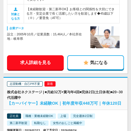
【未経験歓迎・第二新卒OK】お客様との関係性を大切にでき
る方・安定企業で長く活躍したい方を歓迎します◆45歳以下
対象と
（※）／要普免（AT可）
なる方
企業データ
設立：2005年10月／従業員数：15,464人／本社所在
地：岐阜県
求人詳細を見る
気になる
志望動機・自己PR不要
株式会社ネクステージ | ■月給32万×賞与年4回■完休2日(土日休有)■20~30
代活躍中
【カーバイヤー】未経験OK｜初年度年収448万可｜年休120日
正社員
職種・業種未経験OK
上場
完全週休2日制
第二新卒歓迎
転勤なし
女性のおしごと掲載中
情報更新日：2026/07/21 終了予定日：2026/08/24