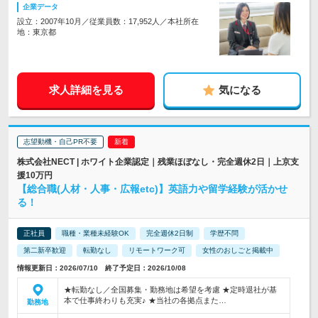
企業データ
設立：2007年10月／従業員数：17,952人／本社所在
地：東京都
求人詳細を見る
気になる
志望動機・自己PR不要
株式会社NECT | ホワイト企業認定｜残業ほぼなし・完全週休2日｜上京支
援10万円
【総合職(人材・人事・広報etc)】英語力や留学経験が活かせ
る！
正社員
職種・業種未経験OK
完全週休2日制
学歴不問
第二新卒歓迎
転勤なし
リモートワーク可
女性のおしごと掲載中
情報更新日：2026/07/10 終了予定日：2026/10/08
★転勤なし／全国募集・勤務地は希望を考慮 ★定時退社が基
本で仕事終わりも充実♪ ★当社の各拠点また…
勤務地