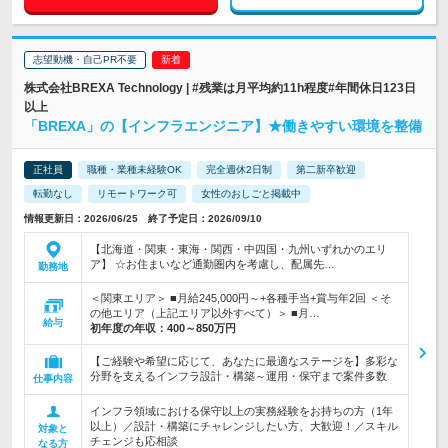
志望動機・自己PR不要
株式会社BREXA Technology | #残業は月平均約11h程度#年間休日123日
以上
「BREXA」の【インフラエンジニア】★働きやすい環境を整備
正社員
職種・業種未経験OK
完全週休2日制
第二新卒歓迎
転勤なし
リモートワーク可
女性のおしごと掲載中
情報更新日：2026/06/25 終了予定日：2026/09/10
【北海道・関東・東海・関西・中四国・九州いずれかのエリ
ア】 ☆お住まいなど通勤圏内を考慮し、配属先…
勤務地
＜関東エリア＞ ■月給245,000円～+各種手当+賞与年2回 ＜そ
の他エリア（上記エリア以外すべて）＞ ■月…
給与
初年度の年収：
400～850万円
【ご経験や希望に応じて、あなたに最適なステージを】多彩な
分野を支えるインフラ設計・構築～運用・保守まで案件多数
仕事内容
インフラ領域における保守以上の実務経験をお持ちの方（1年
以上）／設計・構築にチャレンジしたい方、大歓迎！／スキル
対象と
チェンジも応相談
なる方