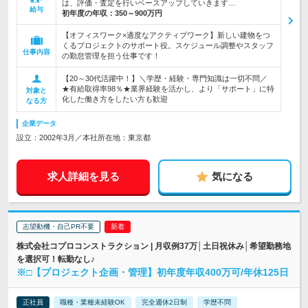
は、評価・査定を行いベースアップしていきます…
給与
初年度の年収：
350～900万円
【オフィスワーク×適度なアクティブワーク】新しい建物をつ
くるプロジェクトのサポート役。スケジュール調整やスタッフ
仕事内容
の勤怠管理を担う仕事です！
【20～30代活躍中！】＼学歴・経験・専門知識は一切不問／
★有給取得率98％★業界経験を活かし、より「サポート」に特
対象と
化した働き方をしたい方も歓迎
なる方
企業データ
設立：2002年3月／本社所在地：東京都
求人詳細を見る
気になる
志望動機・自己PR不要
株式会社コプロコンストラクション | 月収例37万│土日祝休み│希望勤務地
を選択可！転勤なし♪
※□【プロジェクト企画・管理】初年度年収400万可/年休125日
正社員
職種・業種未経験OK
完全週休2日制
学歴不問