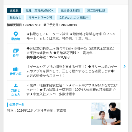
正社員
職種・業種未経験OK
完全週休2日制
第二新卒歓迎
転勤なし
リモートワーク可
女性のおしごと掲載中
情報更新日：2026/07/10 終了予定日：2026/09/10
★転勤なし／U・Iターン歓迎 ★勤務地は希望を考慮 ◎フルリ
モート、もしくは東京、神奈川、千葉、埼…
勤務地
◆月給25万円以上＋賞与年2回＋各種手当（残業代全額支給）
※実務未経験の方 ◆月給35万円以上＋賞与年…
給与
初年度の年収：
350～600万円
【ゲームやアプリの開発を支える仕事！】◆リリース前のゲー
ムやアプリを操作して、正しく動作することを確認します◆1
仕事内容
ヵ月の研修からスタート！
＜業界・職種未経験歓迎！＞★ゲームやアプリが好きな方にぴ
ったり！★ITの知識は一切不問！100%人物重視の積極採用で
対象と
す★中途入社メンバー多数活躍中
なる方
企業データ
設立：2024年11月／本社所在地：東京都