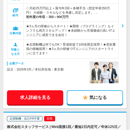
◇月給25万円以上＋賞与年2回＋各種手当（想定年収350万
円） ※経験・スキルなどを考慮し決定します。 …
給与
初年度の年収：
350～900万円
★3ヵ月の研修からスタート！★開発（プログラミング）もイ
ンフラも両方スキルアップ！★未経験から市場価値の高いITエ
仕事内容
ンジニアに成長できる会社！
★志望動機は何でもOK！育成前提で100名限定採用！★意欲重
視の積極採用！★3ヵ月の研修でITエンジニアのスタートライ
対象と
ンに立てます！
なる方
企業データ
設立：2025年3月／本社所在地：東京都
求人詳細を見る
気になる
志望動機・自己PR不要
株式会社スタッフサービス | Web面接1回／最短2日内定可／年休125日／