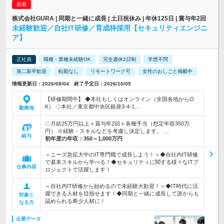
株式会社GURA | 同期と一緒に成長 | 土日祝休み | 年休125日 | 賞与年2回
未経験歓迎／自社IT研修／育成枠採用【セキュリティエンジニ
ア】
正社員
職種・業種未経験OK
完全週休2日制
学歴不問
第二新卒歓迎
転勤なし
リモートワーク可
女性のおしごと掲載中
情報更新日：2026/08/04 終了予定日：2026/10/05
【研修期間中】 ◆本社もしくはオンライン（全国各地からO
K） ◇本社／東京都中央区銀座3-4-1…
勤務地
◇月給25万円以上＋賞与年2回＋各種手当（想定年収350万
円） ※経験・スキルなどを考慮し決定します。 …
給与
初年度の年収：
350～1,000万円
＜ニーズ急拡大中のIT専門職で成長しよう！＞◆自社内IT研修
で基本スキルから学べる！◆セキュリティに関する様々なITプ
仕事内容
ロジェクトで活躍します！
＜自社内IT研修から始めるので未経験大歓迎！＞◆IT時代に活
躍できる人材を目指せます！◆同期と一緒に成長して誰からも
対象と
認められる希少人材に！
なる方
企業データ