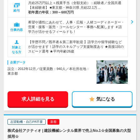
月給25万円以上＋残業手当（全額支給）：経験者／全国共通
【未経験者】 ■東京都・神奈川県 月給22.1万…
給与
初年度の年収：
300～600万円
希望や適性にあわせて、人事・広報・人材コーディネーター・
営業・接客・販売・コールセンター・事務へ配属します ＃語
仕事内容
学力が活かせるフィールドも！
【学歴不問／既卒者＆第二新卒歓迎 】語学力や留学経験など
が活かせます！語学のスキルアップ支援制度あり ★面接1回の
対象と
スピード選考 ★平均年齢26歳
なる方
企業データ
設立：2012年12月／従業員数：940人／本社所在地：
東京都
求人詳細を見る
気になる
志望動機・自己PR不要
株式会社アクティオ | 建設機械レンタル業界で売上No.1☆全国募集の大型
採用☆