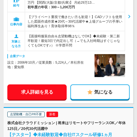
万円 【関西(大阪/京都/兵庫)】 月給29万13…
給与
初年度の年収：
300～1,200万円
【プライベート重視で働きたい方も歓迎！】CADソフトを使用
した図面作成作業★20代～30代活躍中★上場グループの手厚い
仕事内容
福利厚生あり！育休取得率98％
【面接時服装自由＆志望動機はなしでOK】◆未経験・第二新
卒歓迎！最短3日で内定出し可（→でも入社時期はすぐじゃな
対象と
くてもOKです♪） ※学歴不問
なる方
企業データ
設立：2006年10月／従業員数：5,224人／本社所在
地：愛知県
求人詳細を見る
気になる
志望動機・自己PR不要
株式会社クラウドミッション | 将来はリモートやフリーランスOK／年休
125日／20代30代活躍中
【テスター】◆未経験歓迎◆自社ITスクール研修1ヵ月