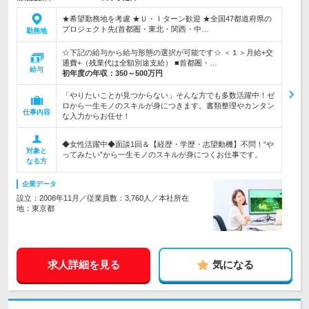
★希望勤務地を考慮 ★Ｕ・Ｉターン歓迎 ★全国47都道府県の
プロジェクト先(首都圏・東北・関西・中…
勤務地
☆下記の給与から給与形態の選択が可能です☆ ＜１＞月給+交
通費+（残業代は全額別途支給） ■首都圏・…
給与
初年度の年収：
350～500万円
「やりたいことが見つからない」そんな方でも多数活躍中！ゼ
ロから一生モノのスキルが身につきます。書類整理やカンタン
仕事内容
な入力からお任せ！
◆女性活躍中◆面談1回＆【経歴・学歴・志望動機】不問！“や
対象と
ってみたい”から一生モノのスキルが身につくお仕事です。
なる方
企業データ
設立：2008年11月／従業員数：3,760人／本社所在
地：東京都
求人詳細を見る
気になる