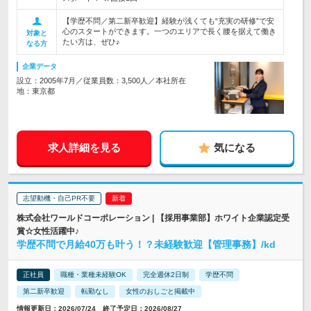
【学歴不問／第二新卒歓迎】経験が浅くても“充実の研修”で安
心のスタートができます。一つのエリアで長く腰を据えて働き
対象と
たい方は、ぜひ♪
なる方
企業データ
設立：2005年7月／従業員数：3,500人／本社所在
地：東京都
求人詳細を見る
気になる
志望動機・自己PR不要
株式会社ワールドコーポレーション | 【採用事業部】ホワイト企業認定受
賞☆女性活躍中♪
学歴不問で月給40万も叶う！？未経験歓迎【管理事務】/kd
正社員
職種・業種未経験OK
完全週休2日制
学歴不問
第二新卒歓迎
転勤なし
女性のおしごと掲載中
情報更新日：2026/07/24 終了予定日：2026/08/27