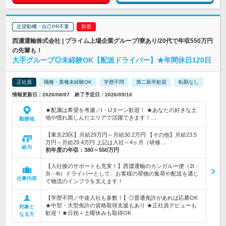
志望動機・自己PR不要
西濃運輸株式会社 | プライム上場企業グループ/寮あり/20代で年収550万円
の先輩も！
大手グループ◎未経験OK【配送ドライバー】★年間休日120日
正社員
職種・業種未経験OK
学歴不問
第二新卒歓迎
転勤なし
情報更新日：2026/08/07 終了予定日：2026/09/10
★配属は希望を考慮／I・Uターン歓迎！ ★あなたの好きな土
地や慣れ親しんだエリアで活躍できます！…
勤務地
【東京23区】月給29万円～月給30.2万円 【その他】月給23.5
万円～月給29.4万円 上記は入社～4ヶ月（研修…
給与
初年度の年収：
380～550万円
【入社後のサポートも充実！】西濃運輸のカンガルー便（2t・
3t・4t）ドライバーとして、お客様の荷物の集荷や配送を通じ
仕事内容
て物流のインフラを支えます！
【学歴不問／中途入社も多数！】◎普通免許があれば応募OK
★中型・大型免許の資格取得支援もあり ★正社員デビューも
対象と
歓迎！★日祝＋土曜休みも取得OK
なる方