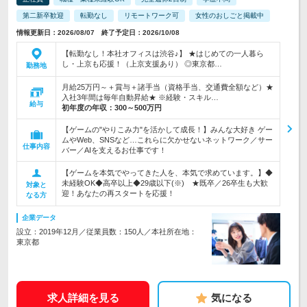
第二新卒歓迎
転勤なし
リモートワーク可
女性のおしごと掲載中
情報更新日：2026/08/07 終了予定日：2026/10/08
【転勤なし！本社オフィスは渋谷♪】 ★はじめての一人暮ら
し・上京も応援！（上京支援あり） ◎東京都…
勤務地
月給25万円～＋賞与＋諸手当（資格手当、交通費全額など）★
入社3年間は毎年自動昇給★ ※経験・スキル…
給与
初年度の年収：
300～500万円
【ゲームの"やりこみ力"を活かして成長！】みんな大好き ゲー
ムやWeb、SNSなど…これらに欠かせないネットワーク／サー
仕事内容
バー／AIを支えるお仕事です！
【ゲームを本気でやってきた人を、本気で求めています。】◆
未経験OK◆高卒以上◆29歳以下(※) ★既卒／26卒生も大歓
対象と
迎！あなたの再スタートを応援！
なる方
企業データ
設立：2019年12月／従業員数：150人／本社所在地：
東京都
求人詳細を見る
気になる