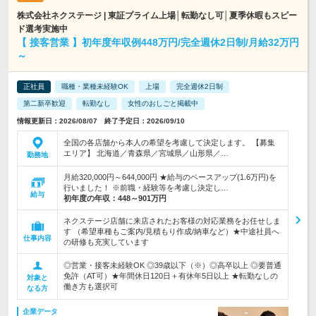
株式会社ネクステージ | 東証プライム上場│転勤なし可│夏季休暇もスピー
ド選考実施中
【 接客営業 】初年度年収例448万円/完全週休2日制/月給32万円
～
正社員
職種・業種未経験OK
上場
完全週休2日制
第二新卒歓迎
転勤なし
女性のおしごと掲載中
情報更新日：2026/08/07 終了予定日：2026/09/10
全国の各店舗から本人の希望を考慮して決定します。 【募集
エリア】 北海道／青森県／宮城県／山形県／…
勤務地
月給320,000円～644,000円 ★給与のベースアップ(1.6万円)を
行いました！ ※前職・経験等を考慮し決定し…
給与
初年度の年収：
448～901万円
ネクステージ店舗に来店されたお客様の対応業務をお任せしま
す （希望車種もご案内/見積もり作成/納車など）★中途社員へ
仕事内容
の研修も充実しています
◎営業・接客未経験OK ◎39歳以下（※）◎高卒以上 ◎要普通
免許（AT可）★年間休日120日＋有休年5日以上 ★転勤なしの
対象と
働き方も選択可
なる方
企業データ