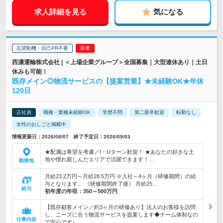
求人詳細を見る
気になる
志望動機・自己PR不要
西濃運輸株式会社 | ＜上場企業グループ＞全国募集｜大型連休あり｜土日
休みも可能！
既存メイン◎物流サービスの【提案営業】★未経験OK★年休
120日
正社員
職種・業種未経験OK
学歴不問
第二新卒歓迎
転勤なし
女性のおしごと掲載中
情報更新日：2026/08/07 終了予定日：2026/09/03
★配属は希望を考慮／I・Uターン歓迎！ ★あなたの好きな土
地や慣れ親しんだエリアで活躍できます！…
勤務地
月給23.2万円～月給28.5万円 ※入社～4ヶ月（研修期間）の給
与となります。 《研修期間終了後》 月給25…
給与
初年度の年収：
350～500万円
【既存顧客メイン／約3ヶ月の研修あり】法人のお客様を訪問
し、ニーズに合う物流サービスを提案します◆チーム体制なの
仕事内容
で安心です♪