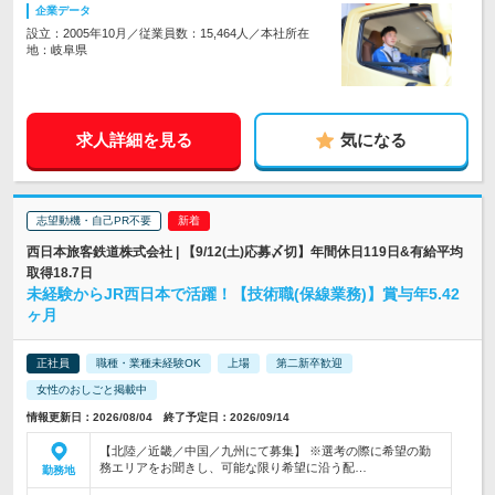
企業データ
設立：2005年10月／従業員数：15,464人／本社所在
地：岐阜県
求人詳細を見る
気になる
志望動機・自己PR不要
西日本旅客鉄道株式会社 | 【9/12(土)応募〆切】年間休日119日&有給平均
取得18.7日
未経験からJR西日本で活躍！【技術職(保線業務)】賞与年5.42
ヶ月
正社員
職種・業種未経験OK
上場
第二新卒歓迎
女性のおしごと掲載中
情報更新日：2026/08/04 終了予定日：2026/09/14
【北陸／近畿／中国／九州にて募集】 ※選考の際に希望の勤
務エリアをお聞きし、可能な限り希望に沿う配…
勤務地