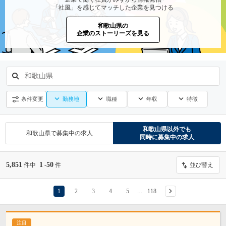
「社風」を感じてマッチした企業を見つける
和歌山県の
企業のストーリーズを見る
和歌山県
勤務地
職種
年収
特徴
条件変更
和歌山県
以外でも
和歌山県
で募集中の求人
同時に募集中の求人
5,851
1
50
件中
-
件
並び替え
1
2
3
4
5
118
…