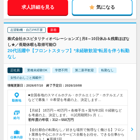
求人詳細を見る
気になる
志望動機・自己PR不要
株式会社ホスピタリティオペレーションズ | 月8～10日休み＆残業ほぼな
し★／長期休暇も取得可能◎
20代活躍中【フロントスタッフ】*未経験歓迎*転居を伴う転勤
なし
正社員
業種未経験OK
学歴不問
第二新卒歓迎
転勤なし
女性のおしごと掲載中
情報更新日：2026/07/10 終了予定日：2026/10/08
■全国各地のスマイルホテル・ホテルエミシア・ホテルエノエ
などで募集！ ※希望を考慮の上、決定します…
勤務地
【月給】 18万円～40万円＋各種手当＋賞与年2回 ※経験など
を考慮の上、決定します。 ※試用期間3ヶ月（…
給与
初年度の年収：
312～550万円
【会社都合の転勤なし／好きな場所で無理なく働ける】フロン
ト業務を中心にホテルサービス全般をお任せ。できる仕事から
仕事内容
スタート！ ★面接1回