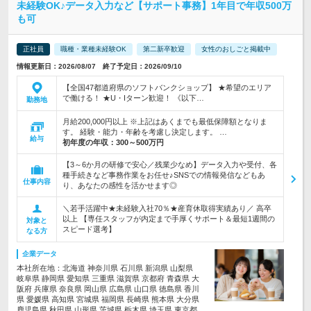
未経験OK♪データ入力など【サポート事務】1年目で年収500万
も可
正社員
職種・業種未経験OK
第二新卒歓迎
女性のおしごと掲載中
情報更新日：2026/08/07 終了予定日：2026/09/10
【全国47都道府県のソフトバンクショップ】 ★希望のエリア
で働ける！ ★U・Iターン歓迎！ 《以下…
勤務地
月給200,000円以上 ※上記はあくまでも最低保障額となりま
す。 経験・能力・年齢を考慮し決定します。 …
給与
初年度の年収：
300～500万円
【3～6か月の研修で安心／残業少なめ】データ入力や受付、各
種手続きなど事務作業をお任せ♪SNSでの情報発信などもあ
仕事内容
り、あなたの感性を活かせます◎
＼若手活躍中★未経験入社70％★産育休取得実績あり／ 高卒
以上 【専任スタッフが内定まで手厚くサポート＆最短1週間の
対象と
スピード選考】
なる方
企業データ
本社所在地：北海道 神奈川県 石川県 新潟県 山梨県
岐阜県 静岡県 愛知県 三重県 滋賀県 京都府 青森県 大
阪府 兵庫県 奈良県 岡山県 広島県 山口県 徳島県 香川
県 愛媛県 高知県 宮城県 福岡県 長崎県 熊本県 大分県
鹿児島県 秋田県 山形県 茨城県 栃木県 埼玉県 東京都