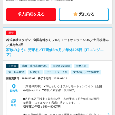
求人詳細を見る
気になる
株式会社メタゼン | 全国各地からフルリモートオンラインOK／土日祝休み
／賞与年2回
家族のように見守る／IT研修3ヵ月／年休125日【ITエンジニ
ア】
正社員
職種・業種未経験OK
完全週休2日制
学歴不問
第二新卒歓迎
転勤なし
リモートワーク可
女性のおしごと掲載中
情報更新日：2026/07/07 終了予定日：2026/09/14
【研修期間中】 ■本社もしくはフルリモートオンライン（全国
各地からOK） □本社／東京都千代田区九…
勤務地
■月給25万円以上＋賞与年2回＋各種手当（想定年収350万円）
※経験・スキルなどを考慮し決定します。 …
給与
初年度の年収：
350～800万円
★3ヵ月の自社内orフルリモート研修あり★流行の先端プロジ