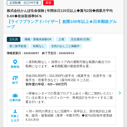
志望動機・自己PR不要
株式会社かんぽ生命保険 | 年間休日120日以上◆賞与2回◆残業月平均
9.4H◆有休取得率96％
【ライフプランアドバイザー】創業100年以上★日本郵政グル
ープ
正社員
職種・業種未経験OK
上場
完全週休2日制
第二新卒歓迎
転勤なし
女性のおしごと掲載中
情報更新日：2026/08/07 終了予定日：2026/09/10
＜原則転勤なし＞ 採用エリア内の通勤可能な範囲の拠点での
勤務になります。 ★初期配属の都道府県を選…
勤務地
月給256,800円～310,350円+諸手当（残業手当・住居手当・扶
養手当・営業手当など）+賞与年2回 ※ご入社…
給与
初年度の年収：
420～500万円
＜研修センターでの育成プログラムあり＞既にご契約いただい
ているお客さまへのフォローや、将来設計をサポートするご提
仕事内容
案を行います。
＜20～30代の男女ともに活躍中＞ 高卒以上。原付免許以上保
有。販売・接客経験（業界・年数不問）◆賞与2回/前年度実績
対象と
4.3カ月分
なる方