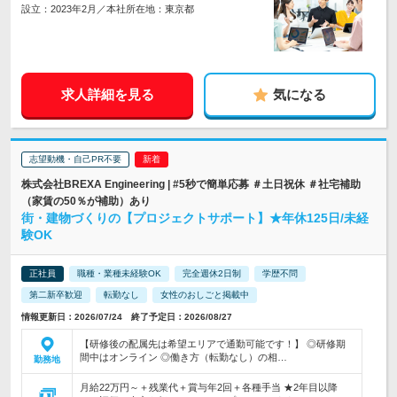
設立：2023年2月／本社所在地：東京都
求人詳細を見る
気になる
志望動機・自己PR不要
株式会社BREXA Engineering | #5秒で簡単応募 ＃土日祝休 ＃社宅補助
（家賃の50％が補助）あり
街・建物づくりの【プロジェクトサポート】★年休125日/未経
験OK
正社員
職種・業種未経験OK
完全週休2日制
学歴不問
第二新卒歓迎
転勤なし
女性のおしごと掲載中
情報更新日：2026/07/24 終了予定日：2026/08/27
【研修後の配属先は希望エリアで通勤可能です！】 ◎研修期
間中はオンライン ◎働き方（転勤なし）の相…
勤務地
月給22万円～＋残業代＋賞与年2回＋各種手当 ★2年目以降