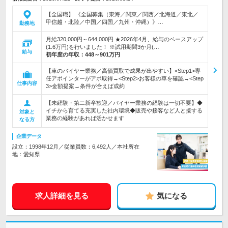
【全国職】 《全国募集（東海／関東／関西／北海道／東北／
甲信越・北陸／中国／四国／九州・沖縄）》…
勤務地
月給320,000円～644,000円 ★2026年4月、給与のベースアップ
(1.6万円)を行いました！ ※試用期間3か月(…
給与
初年度の年収：
448～901万円
【車のバイヤー業務／高価買取で成果が出やすい】<Step1>専
任アポインターがアポ取得→<Step2>お客様の車を確認→<Step
仕事内容
3>金額提案→条件が合えば成約
【未経験・第二新卒歓迎／バイヤー業務の経験は一切不要】◆
イチから育てる充実した社内環境◆販売や接客など人と接する
対象と
業務の経験があれば活かせます
なる方
企業データ
設立：1998年12月／従業員数：6,492人／本社所在
地：愛知県
求人詳細を見る
気になる