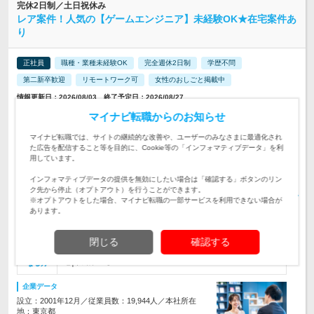
完休2日制／土日祝休み
レア案件！人気の【ゲームエンジニア】未経験OK★在宅案件あ
り
正社員
職種・業種未経験OK
完全週休2日制
学歴不問
第二新卒歓迎
リモートワーク可
女性のおしごと掲載中
情報更新日：2026/08/03 終了予定日：2026/08/27
マイナビ転職からのお知らせ
【在宅案件あり】面接地エリアでの就業率92％以上★転居費用
などの寮制度/福利厚生も充実！ 北海道か…
勤務地
マイナビ転職では、サイトの継続的な改善や、ユーザーのみなさまに最適化され
た広告を配信すること等を目的に、Cookie等の「インフォマティブデータ」を利
◆東京・神奈川・千葉・埼玉勤務:月給24万5,000円～55万円＋
用しています。
各種手当（残業手当全額支給等） ◆その他の…
給与
初年度の年収：
300～600万円
インフォマティブデータの提供を無効にしたい場合は「確認する」ボタンのリン
ク先から停止（オプトアウト）を行うことができます。
【ゲームの開発に携われる♪】人気のゲーム／アプリを実際に
※オプトアウトをした場合、マイナビ転職の一部サービスを利用できない場合が
プレイしバグや操作性の問題がないかチェック☆シンプルワー
あります。
仕事内容
クで未経験からでも始めやすい
【未経験・第二新卒・既卒歓迎】◆学歴・経験・年齢不問 ◆
閉じる
確認する
ゲームやアプリの開発エンジニアになりたい方 【選べる勤務
対象と
地│転勤ナシ】
なる方
企業データ
設立：2001年12月／従業員数：19,944人／本社所在
地：東京都