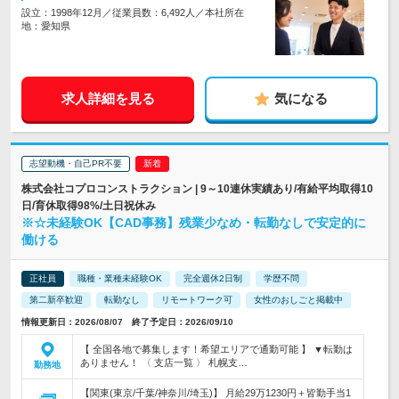
設立：1998年12月／従業員数：6,492人／本社所在
地：愛知県
求人詳細を見る
気になる
志望動機・自己PR不要
株式会社コプロコンストラクション | 9～10連休実績あり/有給平均取得10
日/育休取得98%/土日祝休み
※☆未経験OK【CAD事務】残業少なめ・転勤なしで安定的に
働ける
正社員
職種・業種未経験OK
完全週休2日制
学歴不問
第二新卒歓迎
転勤なし
リモートワーク可
女性のおしごと掲載中
情報更新日：2026/08/07 終了予定日：2026/09/10
【 全国各地で募集します！希望エリアで通勤可能 】 ▼転勤は
ありません！ 〈 支店一覧 〉 札幌支…
勤務地
【関東(東京/千葉/神奈川/埼玉)】 月給29万1230円＋皆勤手当1