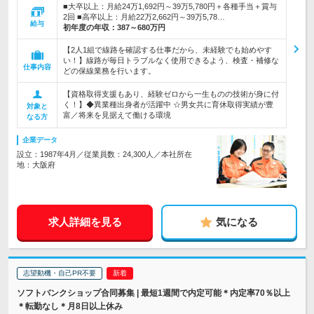
■大卒以上：月給24万1,692円～39万5,780円＋各種手当＋賞与
2回 ■高卒以上：月給22万2,662円～39万5,78…
給与
初年度の年収：
387～680万円
【2人1組で線路を確認する仕事だから、未経験でも始めやす
い！】線路が毎日トラブルなく使用できるよう、検査・補修な
仕事内容
どの保線業務を行います。
【資格取得支援もあり、経験ゼロから一生ものの技術が身に付
く！】◆異業種出身者が活躍中 ☆男女共に育休取得実績が豊
対象と
富／将来を見据えて働ける環境
なる方
企業データ
設立：1987年4月／従業員数：24,300人／本社所在
地：大阪府
求人詳細を見る
気になる
志望動機・自己PR不要
ソフトバンクショップ合同募集 | 最短1週間で内定可能＊内定率70％以上
＊転勤なし＊月8日以上休み