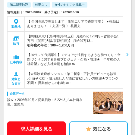
第二新卒歓迎
転勤なし
女性のおしごと掲載中
情報更新日：2026/08/07 終了予定日：2026/09/10
【 全国各地で募集します！希望エリアで通勤可能 】 ▼転勤は
ありません！ 〈 支店一覧 〉 札幌支…
勤務地
【関東(東京/千葉/神奈川/埼玉)】 月給29万1230円＋皆勤手当1
万円 【関西(大阪/京都/兵庫)】 月給29万13…
給与
初年度の年収：
300～1,200万円
【20代～30代活躍中】メディアが注目するような街づくり・空
間づくりに関する各種プロジェクト企画・管理★「半年後の入
仕事内容
社希望」など入社時期も相談OK
【未経験歓迎ポジション！第二新卒・正社員デビューも歓迎
♪】好きな街・慣れ親しんだ街に貢献したい方歓迎★ブランク
対象と
不問！ 異業種からの転職OK！
なる方
企業データ
設立：2006年10月／従業員数：5,224人／本社所在
地：愛知県
求人詳細を見る
気になる