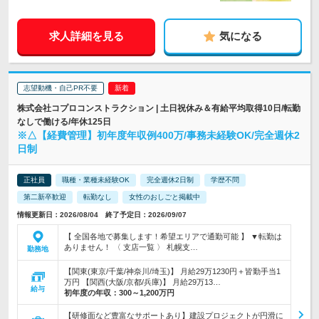
求人詳細を見る
気になる
志望動機・自己PR不要
株式会社コプロコンストラクション | 土日祝休み＆有給平均取得10日/転勤
なしで働ける/年休125日
※△【経費管理】初年度年収例400万/事務未経験OK/完全週休2
日制
正社員
職種・業種未経験OK
完全週休2日制
学歴不問
第二新卒歓迎
転勤なし
女性のおしごと掲載中
情報更新日：2026/08/04 終了予定日：2026/09/07
【 全国各地で募集します！希望エリアで通勤可能 】 ▼転勤は
ありません！ 〈 支店一覧 〉 札幌支…
勤務地
【関東(東京/千葉/神奈川/埼玉)】 月給29万1230円＋皆勤手当1
万円 【関西(大阪/京都/兵庫)】 月給29万13…
給与
初年度の年収：
300～1,200万円
【研修面など豊富なサポートあり】建設プロジェクトが円滑に