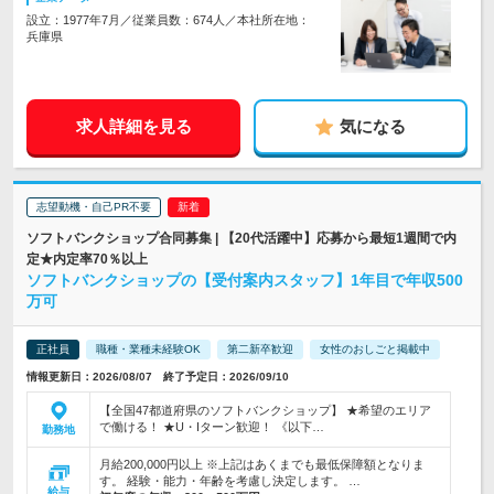
設立：1977年7月／従業員数：674人／本社所在地：
兵庫県
求人詳細を見る
気になる
志望動機・自己PR不要
ソフトバンクショップ合同募集 | 【20代活躍中】応募から最短1週間で内
定★内定率70％以上
ソフトバンクショップの【受付案内スタッフ】1年目で年収500
万可
正社員
職種・業種未経験OK
第二新卒歓迎
女性のおしごと掲載中
情報更新日：2026/08/07 終了予定日：2026/09/10
【全国47都道府県のソフトバンクショップ】 ★希望のエリア
で働ける！ ★U・Iターン歓迎！ 《以下…
勤務地
月給200,000円以上 ※上記はあくまでも最低保障額となりま
す。 経験・能力・年齢を考慮し決定します。 …
給与