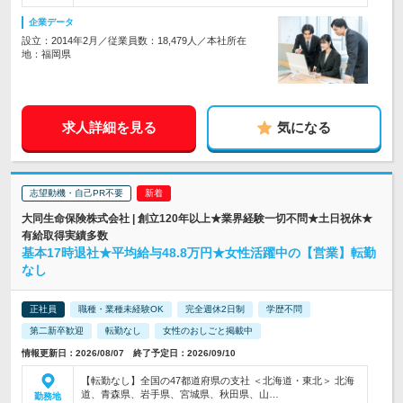
企業データ
設立：2014年2月／従業員数：18,479人／本社所在
地：福岡県
求人詳細を見る
気になる
志望動機・自己PR不要
大同生命保険株式会社 | 創立120年以上★業界経験一切不問★土日祝休★
有給取得実績多数
基本17時退社★平均給与48.8万円★女性活躍中の【営業】転勤
なし
正社員
職種・業種未経験OK
完全週休2日制
学歴不問
第二新卒歓迎
転勤なし
女性のおしごと掲載中
情報更新日：2026/08/07 終了予定日：2026/09/10
【転勤なし】全国の47都道府県の支社 ＜北海道・東北＞ 北海
道、青森県、岩手県、宮城県、秋田県、山…
勤務地