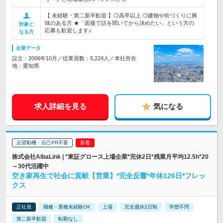
【 未経験・第二新卒歓迎 】◎高卒以上 ◎建物や街づくりに興
味のある方 ★「面接で話を聞いてから決めたい」という方の
対象と
応募も歓迎します♪
なる方
企業データ
設立：2006年10月／従業員数：5,224人／本社所在
地：愛知県
求人詳細を見る
気になる
志望動機・自己PR不要
株式会社AlbaLink | *東証グロース上場企業*完休2日*残業月平均12.5h*20
～30代活躍中
空き家再生で社会に貢献【営業】*完全反響*年休126日*フレッ
クス
正社員
職種・業種未経験OK
上場
完全週休2日制
学歴不問
第二新卒歓迎
転勤なし