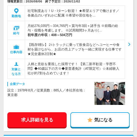
情報更新日：2026/08/06 終了予定日：2026/11/02
社宅制度あり！U・Iターン歓迎！ ★希望エリアで働けます／
各拠点のいずれかに配属 ※希望や居住地を…
勤務地
月給276,035円～334,765円＋賞与年3回＋諸手当 ※前職の給
与・役職を考慮します。 ※試用期間3ヶ月あり(…
給与
初年度の年収：
408～504万円
【既存9割♪】２tトラックに乗って飲食店などへコーヒーや食
材を届けながら、お店の売上アップを一緒に実現する仕事です
仕事内容
★完全週休2日制★
人柄と意欲を重視した採用です！ 【第二新卒歓迎・学歴不
問】◆40歳以下の方※◆要普通免許（AT限定可）☆未経験入
対象と
社が約7割を占めています！
なる方
企業データ
設立：1978年8月／従業員数：885人／本社所在地：
東京都
求人詳細を見る
気になる