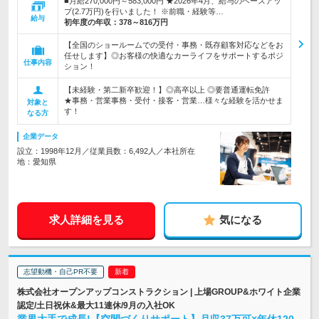
■月給270,000円～583,000円 ★2026年4月、給与のベースアッ
プ(2.7万円)を行いました！ ※前職・経験等…
給与
初年度の年収：
378～816万円
【全国のショールームでの受付・事務・既存顧客対応などをお
任せします】◎お客様の快適なカーライフをサポートするポジ
仕事内容
ション！
【未経験・第二新卒歓迎！】◎高卒以上 ◎要普通運転免許
★事務・営業事務・受付・接客・営業…様々な経験を活かせま
対象と
す！
なる方
企業データ
設立：1998年12月／従業員数：6,492人／本社所在
地：愛知県
求人詳細を見る
気になる
志望動機・自己PR不要
株式会社オープンアップコンストラクション | 上場GROUP&ホワイト企業
認定/土日祝休&最大11連休/9月の入社OK
業界大手で成長!【空間づくりサポート】月収37万可×年休120