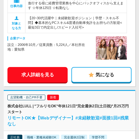
進行する様に経費管理業務を中心にバックオフィスから支えま
仕事内容
す ☆年休125日 ☆転勤なし
【20~30代活躍中｜未経験歓迎ポジション｜学歴・スキル不
問】◆基本的なPCスキル&普通自動車免許をお持ちの方歓迎<
対象と
最短3日で内定出し/スピード入社可>
なる方
企業データ
設立：2006年10月／従業員数：5,224人／本社所在
地：愛知県
求人詳細を見る
気になる
志望動機・自己PR不要
株式会社LULL | *フルリモOK*年休121日*完全週休2日(土日祝)*月25万円
スタート
リモートOK★【Webデザイナー】#未経験歓迎#面接1回#残業
なし
正社員
職種・業種未経験OK
完全週休2日制
学歴不問