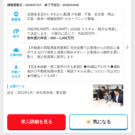
情報更新日：2026/07/27 終了予定日：2026/10/08
全国各支店のいずれかに配属 ※札幌・千葉・名古屋・岡山・
広島・岐阜⇒積極採用中 ※オープニング募集…
勤務地
月給300,000円～415,000円＋歩合給 ※スキル・能力を考慮し
て決定します。 ※能力に応じて、月給35万円…
給与
初年度の年収：
500～1,000万円
【不動産の買取再販売業務】完全反響でお客様からの対応に集
中できるので成長と成果が積みやすい！お客様から物件を買い
仕事内容
取り、個人投資家に販売します
【完全未経験・第二新卒の方も歓迎】◆45歳以下の方※◆運転
免許◎不動産知識や査定・商談スキルを身につけたい方はぜひ
対象と
★宅建なくてもOK！
なる方
企業データ
設立：2011年1月／本社所在地：東京都
求人詳細を見る
気になる