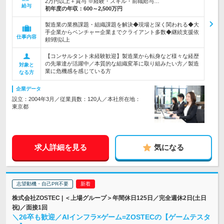
2万円以上＋賞与 ※経験・スキル・前職給与…
給与
初年度の年収：
600～2,500万円
製造業の業務課題・組織課題を解決◆現場と深く関われる◆大
手企業からベンチャー企業までクライアント多数◆継続支援依
仕事内容
頼9割以上
【コンサルタント未経験歓迎】製造業から転身など様々な経歴
の先輩達が活躍中／本質的な組織変革に取り組みたい方／製造
対象と
業に危機感を感じている方
なる方
企業データ
設立：2004年3月／従業員数：120人／本社所在地：
東京都
求人詳細を見る
気になる
志望動機・自己PR不要
株式会社ZOSTEC | ＜上場グループ＞年間休日125日／完全週休2日(土日
祝)／面接1回
＼26卒も歓迎／AIインフラ×ゲーム=ZOSTECの【ゲームテスタ