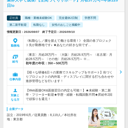
日/o
正社員
職種・業種未経験OK
完全週休2日制
学歴不問
第二新卒歓迎
転勤なし
女性のおしごと掲載中
情報更新日：2026/08/07 終了予定日：2026/09/10
《転勤なし／腰を据えて働ける環境！》 全国の各プロジェク
ト先が勤務地です♪ ★あなたの好きな街でず…
勤務地
〈東京〉月給28万円～ 〈大阪〉月給26.9万円～ 〈名古屋〉月
給28.5万円～ 〈その他〉月給26.5万円～ ※…
給与
初年度の年収：
350～500万円
【様々な研修&日々の業務でスキルアップをサポート】街づく
りプロジェクトの内外装・ディスプレイに関する打ち合わせや
仕事内容
進捗管理などを行います！
【Web面接OK&面接翌日の内定も可能！】★未経験・第二新
卒・フリーター歓迎★学歴・経験・転職回数不問★昇給年2回
対象と
で頑張りを還元！
なる方
企業データ
設立：2019年6月／従業員数：8,119人／本社所在
地：東京都