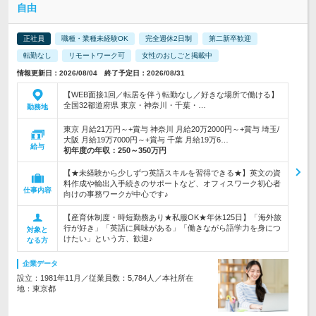
自由
正社員
職種・業種未経験OK
完全週休2日制
第二新卒歓迎
転勤なし
リモートワーク可
女性のおしごと掲載中
情報更新日：2026/08/04 終了予定日：2026/08/31
【WEB面接1回／転居を伴う転勤なし／好きな場所で働ける】
全国32都道府県 東京・神奈川・千葉・…
勤務地
東京 月給21万円～+賞与 神奈川 月給20万2000円～+賞与 埼玉/
大阪 月給19万7000円～+賞与 千葉 月給19万6…
給与
初年度の年収：
250～350万円
【★未経験から少しずつ英語スキルを習得できる★】英文の資
料作成や輸出入手続きのサポートなど、オフィスワーク初心者
仕事内容
向けの事務ワークが中心です♪
【産育休制度・時短勤務あり★私服OK★年休125日】「海外旅
行が好き」「英語に興味がある」「働きながら語学力を身につ
対象と
けたい」という方、歓迎♪
なる方
企業データ
設立：1981年11月／従業員数：5,784人／本社所在
地：東京都