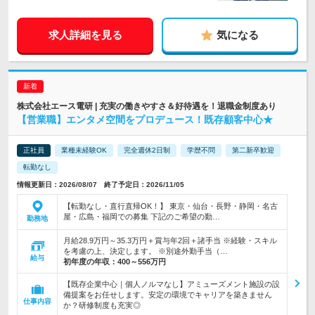
求人詳細を見る
気になる
株式会社エース電研 | 充実の働きやすさ＆好待遇を！退職金制度あり
【営業職】エンタメ空間をプロデュース！既存顧客中心★
正社員
業種未経験OK
完全週休2日制
学歴不問
第二新卒歓迎
転勤なし
情報更新日：2026/08/07 終了予定日：2026/11/05
【転勤なし・直行直帰OK！】 東京・仙台・長野・静岡・名古
屋・広島・福岡での募集 下記のご希望の勤…
勤務地
月給28.9万円～35.3万円＋賞与年2回＋諸手当 ※経験・スキル
を考慮の上、決定します。 ※別途外勤手当（…
給与
初年度の年収：
400～556万円
【既存企業中心｜個人ノルマなし】アミューズメント施設の設
備提案をお任せします。安定の環境でキャリアを築きません
仕事内容
か？研修制度も充実◎