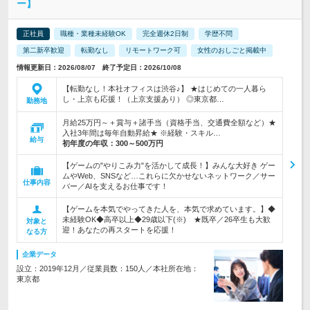
ー】
正社員
職種・業種未経験OK
完全週休2日制
学歴不問
第二新卒歓迎
転勤なし
リモートワーク可
女性のおしごと掲載中
情報更新日：2026/08/07 終了予定日：2026/10/08
【転勤なし！本社オフィスは渋谷♪】 ★はじめての一人暮ら
し・上京も応援！（上京支援あり） ◎東京都…
勤務地
月給25万円～＋賞与＋諸手当（資格手当、交通費全額など）★
入社3年間は毎年自動昇給★ ※経験・スキル…
給与
初年度の年収：
300～500万円
【ゲームの"やりこみ力"を活かして成長！】みんな大好き ゲー
ムやWeb、SNSなど…これらに欠かせないネットワーク／サー
仕事内容
バー／AIを支えるお仕事です！
【ゲームを本気でやってきた人を、本気で求めています。】◆
未経験OK◆高卒以上◆29歳以下(※) ★既卒／26卒生も大歓
対象と
迎！あなたの再スタートを応援！
なる方
企業データ
設立：2019年12月／従業員数：150人／本社所在地：
東京都