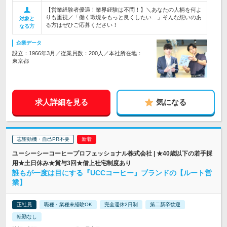
【営業経験者優遇！業界経験は不問！】＼あなたの人柄を何よ
りも重視／「働く環境をもっと良くしたい…」そんな想いのあ
対象と
る方はぜひご応募ください！
なる方
企業データ
設立：1966年3月／従業員数：200人／本社所在地：
東京都
求人詳細を見る
気になる
志望動機・自己PR不要
ユーシーシーコーヒープロフェッショナル株式会社 | ★40歳以下の若手採
用★土日休み★賞与3回★借上社宅制度あり
誰もが一度は目にする『UCCコーヒー』ブランドの【ルート営
業】
正社員
職種・業種未経験OK
完全週休2日制
第二新卒歓迎
転勤なし