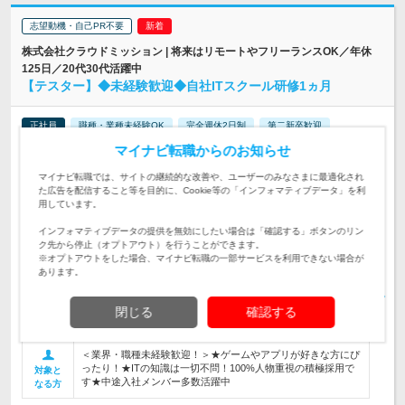
志望動機・自己PR不要
株式会社クラウドミッション | 将来はリモートやフリーランスOK／年休
125日／20代30代活躍中
【テスター】◆未経験歓迎◆自社ITスクール研修1ヵ月
正社員
職種・業種未経験OK
完全週休2日制
第二新卒歓迎
転勤なし
リモートワーク可
女性のおしごと掲載中
マイナビ転職からのお知らせ
情報更新日：2026/07/10 終了予定日：2026/09/10
マイナビ転職では、サイトの継続的な改善や、ユーザーのみなさまに最適化され
た広告を配信すること等を目的に、Cookie等の「インフォマティブデータ」を利
★転勤なし／U・Iターン歓迎 ★勤務地は希望を考慮 ◎フルリ
用しています。
モート、もしくは東京、神奈川、千葉、埼…
勤務地
インフォマティブデータの提供を無効にしたい場合は「確認する」ボタンのリン
◆月給25万円以上＋賞与年2回＋各種手当（残業代全額支給）
ク先から停止（オプトアウト）を行うことができます。
※実務未経験の方 ◆月給35万円以上＋賞与年…
※オプトアウトをした場合、マイナビ転職の一部サービスを利用できない場合が
給与
初年度の年収：
350～600万円
あります。
【ゲームやアプリの開発を支える仕事！】◆リリース前のゲー
閉じる
確認する
ムやアプリを操作して、正しく動作することを確認します◆1
仕事内容
ヵ月の研修からスタート！
＜業界・職種未経験歓迎！＞★ゲームやアプリが好きな方にぴ
ったり！★ITの知識は一切不問！100%人物重視の積極採用で
対象と
す★中途入社メンバー多数活躍中
なる方