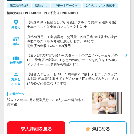
第二新卒歓迎
転勤なし
リモートワーク可
女性のおしごと掲載中
情報更新日：2026/08/06 終了予定日：2026/09/21
【転居を伴う転勤なし／研修後は”フルリモ案件”も選択可能】
★本社もしくは全国のプロジェクト先 ★…
勤務地
月給35万円～＋業績賞与＋交通費＋各種手当 ※経験者の場合
※能力やスキルを考慮し決定します。 ※給与…
給与
初年度の年収：
350～600万円
【最大1年の充実研修からスタート】◎アニメやゲームなどの
HP・飲食店や企業のHPなどのWebデザインをお任せ★Webデ
仕事内容
ィレクターへも早期から挑戦可能！
【社会人デビューもOK！平均年齢26.2歳】★まずはカジュア
ル面談で"本音"を教えてください★「ITを学んでみたい」その
対象と
好奇心が武器になります◎
なる方
企業データ
設立：2019年6月／従業員数：310人／本社所在地：
東京都
求人詳細を見る
気になる