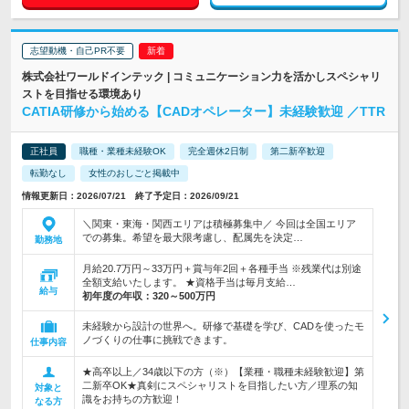
志望動機・自己PR不要
株式会社ワールドインテック | コミュニケーション力を活かしスペシャリ
ストを目指せる環境あり
CATIA研修から始める【CADオペレーター】未経験歓迎 ／TTR
正社員
職種・業種未経験OK
完全週休2日制
第二新卒歓迎
転勤なし
女性のおしごと掲載中
情報更新日：2026/07/21 終了予定日：2026/09/21
＼関東・東海・関西エリアは積極募集中／ 今回は全国エリア
での募集。希望を最大限考慮し、配属先を決定…
勤務地
月給20.7万円～33万円＋賞与年2回＋各種手当 ※残業代は別途
全額支給いたします。 ★資格手当は毎月支給…
給与
初年度の年収：
320～500万円
未経験から設計の世界へ。研修で基礎を学び、CADを使ったモ
ノづくりの仕事に挑戦できます。
仕事内容
★高卒以上／34歳以下の方（※）【業種・職種未経験歓迎】第
二新卒OK★真剣にスペシャリストを目指したい方／理系の知
対象と
識をお持ちの方歓迎！
なる方