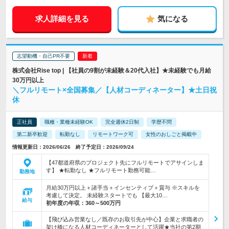
求人詳細を見る
気になる
志望動機・自己PR不要
株式会社Rise top | 【社員の9割が未経験＆20代入社】★未経験でも月給
30万円以上
＼フルリモート×全国募集／【人材コーディネーター】★土日祝
休
正社員
職種・業種未経験OK
完全週休2日制
学歴不問
第二新卒歓迎
転勤なし
リモートワーク可
女性のおしごと掲載中
情報更新日：2026/06/26 終了予定日：2026/09/24
【47都道府県のプロジェクト先にフルリモートでアサインしま
す】 ★転勤なし ★フルリモート勤務可能…
勤務地
月給30万円以上＋諸手当＋インセンティブ＋賞与 ※スキルを
考慮して決定。 未経験スタートでも 【最大10…
給与
初年度の年収：
360～500万円
【飛び込み営業なし／既存のお取引先が中心】企業と求職者の
架け橋になる人材コーディネーターとして活躍★当社の第2期