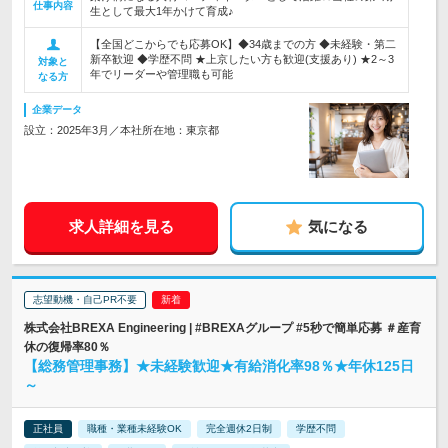
仕事内容
生として最大1年かけて育成♪
【全国どこからでも応募OK】◆34歳までの方 ◆未経験・第二
新卒歓迎 ◆学歴不問 ★上京したい方も歓迎(支援あり) ★2～3
対象と
年でリーダーや管理職も可能
なる方
企業データ
設立：2025年3月／本社所在地：東京都
求人詳細を見る
気になる
志望動機・自己PR不要
株式会社BREXA Engineering | #BREXAグループ #5秒で簡単応募 ＃産育
休の復帰率80％
【総務管理事務】★未経験歓迎★有給消化率98％★年休125日
～
正社員
職種・業種未経験OK
完全週休2日制
学歴不問