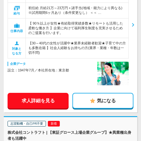
初任給 月給21万～23万円＋諸手当(地域・能力により異なる)
※試用期間6ヶ月あり（条件変更なし） ＜＜ …
給与
【 90％以上が女性★有給取得実績多数★リモートも活用した
柔軟な働き方 】企業に向けて福利厚生制度を充実させるため
仕事内容
のご提案を行います。
【30～40代の女性が活躍中★業界未経験者歓迎★子育て中の方
も多数在籍 】社会人経験をお持ちの方(業界・業種・年数は一
対象と
切不問)
なる方
企業データ
設立：1947年7月／本社所在地：東京都
求人詳細を見る
気になる
志望動機・自己PR不要
株式会社コントラフト | 【東証グロース上場企業グループ】★異業種出身
者も活躍中