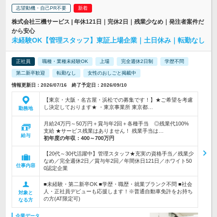
志望動機・自己PR不要
株式会社三機サービス | 年休121日｜完休2日｜残業少なめ｜発注者案件だ
から安心
未経験OK【管理スタッフ】東証上場企業｜土日休み｜転勤なし
正社員
職種・業種未経験OK
上場
完全週休2日制
学歴不問
第二新卒歓迎
転勤なし
女性のおしごと掲載中
情報更新日：2026/07/16 終了予定日：2026/09/10
【東京・大阪・名古屋・浜松での募集です！】★ご希望を考慮
し決定しております★ ・東京事業所 東京都…
勤務地
月給24万円～50万円＋賞与年2回＋各種手当 ◎残業代100%
支給 ★サービス残業はありません！ 残業手当は…
給与
初年度の年収：
400～700万円
【20代～30代活躍中】管理スタッフ★充実の資格手当／残業少
なめ／完全週休2日／賞与年2回／年間休日121日／ホワイト50
仕事内容
0認定企業
■未経験・第二新卒OK ■学歴・職歴・就業ブランク不問 ■社会
人・正社員デビューも応援します！※普通自動車免許をお持ち
対象と
の方(AT限定可)
なる方
企業データ