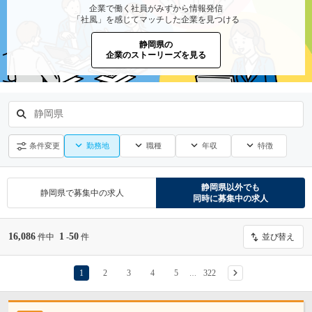
企業で働く社員がみずから情報発信
「社風」を感じてマッチした企業を見つける
静岡県の
企業のストーリーズを見る
静岡県
勤務地
職種
年収
特徴
条件変更
静岡県
以外でも
静岡県
で募集中の求人
同時に募集中の求人
16,086
1
50
件中
-
件
並び替え
1
2
3
4
5
322
…