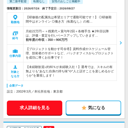
第二新卒歓迎
転勤なし
女性のおしごと掲載中
情報更新日：2026/07/24 終了予定日：2026/08/27
【研修後の配属先は希望エリアで通勤可能です！】 ◎研修期
間中はオンライン ◎働き方（転勤なし）の相…
勤務地
月給22万円～＋残業代＋賞与年2回＋各種手当 ★2年目以降
は、評価・査定を行いベースアップしていきます…
給与
初年度の年収：
350～900万円
【プロジェクトを動かす司令塔】資料作成やスケジュール管
理、技術者のサポートなど、バックオフィスからプロジェクト
仕事内容
を成功に導くお仕事です！
【未経験歓迎♪約80％が未経験入社！】選考では、スキルの有
無よりも“あなた自身の持ち味”や“人と話すことを楽しめるかど
対象と
うか”を重視します！
なる方
企業データ
設立：2002年3月／本社所在地：東京都
求人詳細を見る
気になる