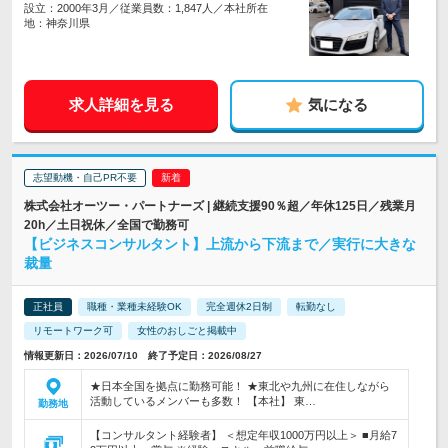
設立：2000年3月／従業員数：1,847人／本社所在
地：神奈川県
求人詳細を見る
気になる
志望動機・自己PR不要
株式会社オーツー・パートナーズ | 継続支援90％超／年休125日／残業月
20h／土日祝休／全国で勤務可
【ビジネスコンサルタント】上流から下流まで／実行に大きな
裁量
正社員
職種・業種未経験OK
完全週休2日制
転勤なし
リモートワーク可
女性のおしごと掲載中
情報更新日：2026/07/10 終了予定日：2026/08/27
★日本全国を拠点に勤務可能！ ★東北や九州に在住しながら
活動しているメンバーも多数！ 【本社】 東…
勤務地
【コンサルタント経験者】 ＜想定年収1000万円以上＞ ■月給7