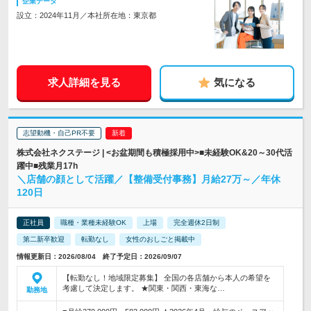
企業データ
設立：2024年11月／本社所在地：東京都
求人詳細を見る
気になる
志望動機・自己PR不要
株式会社ネクステージ | <お盆期間も積極採用中>■未経験OK&20～30代活
躍中■残業月17h
＼店舗の顔として活躍／【整備受付事務】月給27万～／年休
120日
正社員
職種・業種未経験OK
上場
完全週休2日制
第二新卒歓迎
転勤なし
女性のおしごと掲載中
情報更新日：2026/08/04 終了予定日：2026/09/07
【転勤なし！地域限定募集】 全国の各店舗から本人の希望を
考慮して決定します。 ★関東・関西・東海な…
勤務地