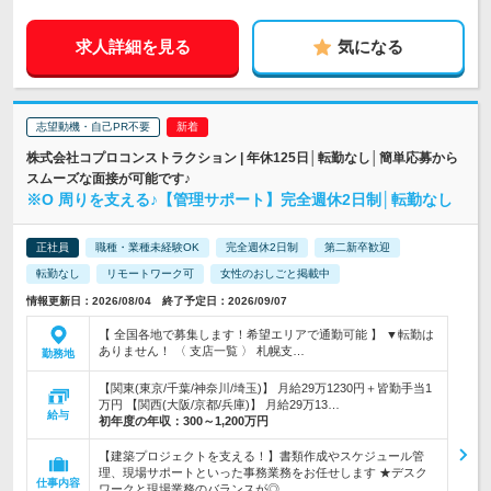
求人詳細を見る
気になる
志望動機・自己PR不要
株式会社コプロコンストラクション | 年休125日│転勤なし│簡単応募から
スムーズな面接が可能です♪
※O 周りを支える♪【管理サポート】完全週休2日制│転勤なし
正社員
職種・業種未経験OK
完全週休2日制
第二新卒歓迎
転勤なし
リモートワーク可
女性のおしごと掲載中
情報更新日：2026/08/04 終了予定日：2026/09/07
【 全国各地で募集します！希望エリアで通勤可能 】 ▼転勤は
ありません！ 〈 支店一覧 〉 札幌支…
勤務地
【関東(東京/千葉/神奈川/埼玉)】 月給29万1230円＋皆勤手当1
万円 【関西(大阪/京都/兵庫)】 月給29万13…
給与
初年度の年収：
300～1,200万円
【建築プロジェクトを支える！】書類作成やスケジュール管
理、現場サポートといった事務業務をお任せします ★デスク
仕事内容
ワークと現場業務のバランスが◎