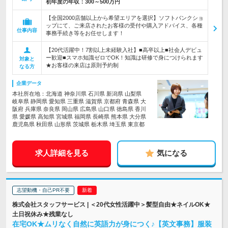
初年度の年収：
300～500万円
【全国2000店舗以上から希望エリアを選択】ソフトバンクショ
ップにて、ご来店されたお客様の受付や購入アドバイス、各種
仕事内容
事務手続き等をお任せします！
【20代活躍中！7割以上未経験入社】■高卒以上■社会人デビュ
ー歓迎■スマホ知識ゼロでOK！知識は研修で身につけられます
対象と
★お客様の来店は原則予約制
なる方
企業データ
本社所在地：北海道 神奈川県 石川県 新潟県 山梨県
岐阜県 静岡県 愛知県 三重県 滋賀県 京都府 青森県 大
阪府 兵庫県 奈良県 岡山県 広島県 山口県 徳島県 香川
県 愛媛県 高知県 宮城県 福岡県 長崎県 熊本県 大分県
鹿児島県 秋田県 山形県 茨城県 栃木県 埼玉県 東京都
求人詳細を見る
気になる
志望動機・自己PR不要
株式会社スタッフサービス | ＜20代女性活躍中＞髪型自由★ネイルOK★
土日祝休み★残業なし
在宅OK★ムリなく自然に英語力が身につく♪【英文事務】服装