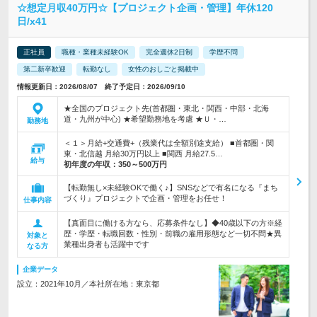
☆想定月収40万円☆【プロジェクト企画・管理】年休120
日/x41
正社員
職種・業種未経験OK
完全週休2日制
学歴不問
第二新卒歓迎
転勤なし
女性のおしごと掲載中
情報更新日：2026/08/07 終了予定日：2026/09/10
★全国のプロジェクト先(首都圏・東北・関西・中部・北海
道・九州が中心) ★希望勤務地を考慮 ★Ｕ・…
勤務地
＜１＞月給+交通費+（残業代は全額別途支給） ■首都圏・関
東・北信越 月給30万円以上 ■関西 月給27.5…
給与
初年度の年収：
350～500万円
【転勤無し×未経験OKで働く♪】SNSなどで有名になる『まち
づくり』プロジェクトで企画・管理をお任せ！
仕事内容
【真面目に働ける方なら、応募条件なし】◆40歳以下の方※経
歴・学歴・転職回数・性別・前職の雇用形態など一切不問★異
対象と
業種出身者も活躍中です
なる方
企業データ
設立：2021年10月／本社所在地：東京都