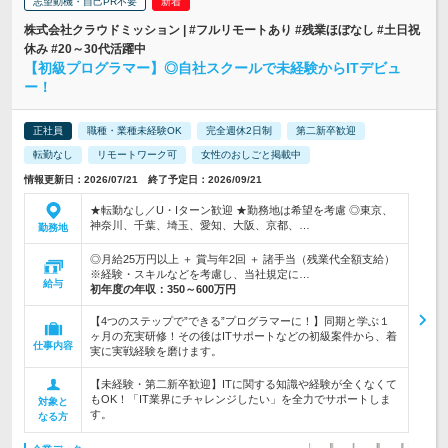
志望動機・自己PR不要
株式会社クラウドミッション | #フルリモートあり #残業ほぼなし #土日祝
休み #20～30代活躍中
【初級プログラマー】◎自社スクールで未経験からITデビュ
ー！
正社員
職種・業種未経験OK
完全週休2日制
第二新卒歓迎
転勤なし
リモートワーク可
女性のおしごと掲載中
情報更新日：2026/07/21 終了予定日：2026/09/21
★転勤なし／U・Iターン歓迎 ★勤務地は希望を考慮 ◎東京、
神奈川、千葉、埼玉、愛知、大阪、京都、…
勤務地
◎月給25万円以上 ＋ 賞与年2回 ＋ 諸手当（残業代全額支給）
※経験・スキルなどを考慮し、当社規定に…
給与
初年度の年収：
350～600万円
【4つのステップで”できる”プログラマーに！】同期と学ぶ１
ヶ月の充実研修！その後はITサポートなどの初級案件から、着
仕事内容
実に実戦経験を磨けます。
【未経験・第二新卒歓迎】ITに関する知識や経験が全くなくて
もOK！「IT業界にチャレンジしたい」を全力でサポートしま
対象と
す。
なる方