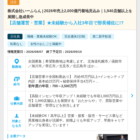
株式会社いーふらん | 2026年売上2,000億円着地見込み｜1,940店舗以上を
展開し急成長中
【店舗運営・営業】★未経験から入社3年目で部長補佐に!?
正社員
職種・業種未経験OK
完全週休2日制
第二新卒歓迎
転勤なし
女性のおしごと掲載中
情報更新日：2026/08/07 終了予定日：2026/09/10
全国募集｜希望勤務地は考慮します。 北海道札幌市／函館市
／旭川市／帯広市／北見市／北広島市 ほか…
勤務地
【店舗営業※全国転勤あり】 月給45万円以上+インセンティブ
内訳：基本給23万円＋秘密保持手当4万円＋…
給与
初年度の年収：
700～2,500万円
【高額インセンで年収アップ！未経験でも年収1,000万円以上
可】1,940店舗以上を展開する「おたからや」で、買取営業や
仕事内容
店舗運営・管理などを担当します
【未経験OK！高卒以上】営業・接客・販売・サービス業など
異業種出身者が活躍中。前職よりも年収アップ、早期キャリア
対象と
アップを実現しています！
なる方
企業データ