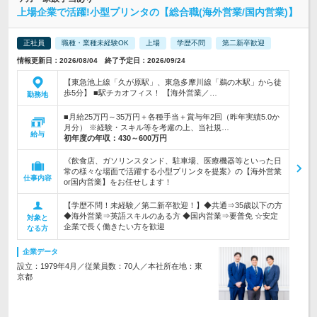
上場企業で活躍!小型プリンタの【総合職(海外営業/国内営業)】
正社員
職種・業種未経験OK
上場
学歴不問
第二新卒歓迎
情報更新日：2026/08/04 終了予定日：2026/09/24
【東急池上線「久が原駅」、東急多摩川線「鵜の木駅」から徒
歩5分】 ■駅チカオフィス！ 【海外営業／…
勤務地
■月給25万円～35万円＋各種手当＋賞与年2回（昨年実績5.0か
月分） ※経験・スキル等を考慮の上、当社規…
給与
初年度の年収：
430～600万円
《飲食店、ガソリンスタンド、駐車場、医療機器等といった日
常の様々な場面で活躍する小型プリンタを提案》の【海外営業
仕事内容
or国内営業】をお任せします！
【学歴不問！未経験／第二新卒歓迎！】◆共通⇒35歳以下の方
◆海外営業⇒英語スキルのある方 ◆国内営業⇒要普免 ☆安定
対象と
企業で長く働きたい方を歓迎
なる方
企業データ
設立：1979年4月／従業員数：70人／本社所在地：東
京都