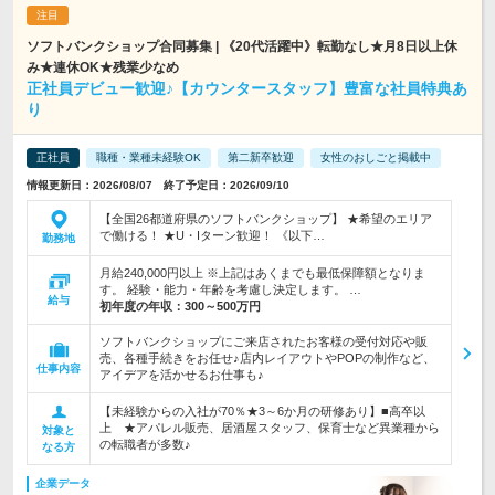
ソフトバンクショップ合同募集 | 《20代活躍中》転勤なし★月8日以上休
み★連休OK★残業少なめ
正社員デビュー歓迎♪【カウンタースタッフ】豊富な社員特典あ
り
正社員
職種・業種未経験OK
第二新卒歓迎
女性のおしごと掲載中
情報更新日：2026/08/07 終了予定日：2026/09/10
【全国26都道府県のソフトバンクショップ】 ★希望のエリア
で働ける！ ★U・Iターン歓迎！ 《以下…
勤務地
月給240,000円以上 ※上記はあくまでも最低保障額となりま
す。 経験・能力・年齢を考慮し決定します。 …
給与
初年度の年収：
300～500万円
ソフトバンクショップにご来店されたお客様の受付対応や販
売、各種手続きをお任せ♪店内レイアウトやPOPの制作など、
仕事内容
アイデアを活かせるお仕事も♪
【未経験からの入社が70％★3～6か月の研修あり】■高卒以
上 ★アパレル販売、居酒屋スタッフ、保育士など異業種から
対象と
の転職者が多数♪
なる方
企業データ