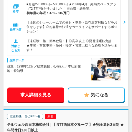
■月給270,000円～583,000円 ★2026年4月、給与のベースアッ
プ(2.7万円)を行いました！ ※前職・経験等…
給与
初年度の年収：
378～816万円
【全国のショールームでの受付・事務・既存顧客対応などをお
任せします】◎お客様の快適なカーライフをサポートするポジ
仕事内容
ション！
【未経験・第二新卒歓迎！】◎高卒以上 ◎要普通運転免許
★事務・営業事務・受付・接客・営業…様々な経験を活かせま
対象と
す！
なる方
企業データ
設立：1998年12月／従業員数：6,492人／本社所在
地：愛知県
求人詳細を見る
気になる
志望動機・自己PR不要
テルウェル西日本株式会社 | 【 NTT西日本グループ 】★完全週休2日制 ★
年間休日120日以上