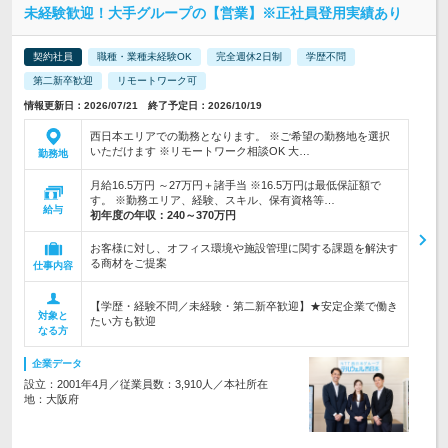
未経験歓迎！大手グループの【営業】※正社員登用実績あり
契約社員
職種・業種未経験OK
完全週休2日制
学歴不問
第二新卒歓迎
リモートワーク可
情報更新日：2026/07/21 終了予定日：2026/10/19
西日本エリアでの勤務となります。 ※ご希望の勤務地を選択
いただけます ※リモートワーク相談OK 大…
勤務地
月給16.5万円 ～27万円＋諸手当 ※16.5万円は最低保証額で
す。 ※勤務エリア、経験、スキル、保有資格等…
給与
初年度の年収：
240～370万円
お客様に対し、オフィス環境や施設管理に関する課題を解決す
る商材をご提案
仕事内容
【学歴・経験不問／未経験・第二新卒歓迎】★安定企業で働き
対象と
たい方も歓迎
なる方
企業データ
設立：2001年4月／従業員数：3,910人／本社所在
地：大阪府