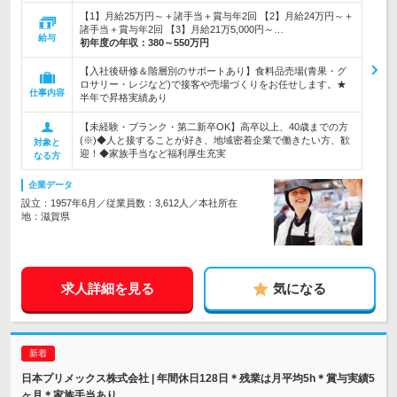
【1】月給25万円～＋諸手当＋賞与年2回 【2】月給24万円～＋
諸手当＋賞与年2回 【3】月給21万5,000円～…
給与
初年度の年収：
380～550万円
【入社後研修＆階層別のサポートあり】食料品売場(青果・グ
ロサリー・レジなど)で接客や売場づくりをお任せします。★
仕事内容
半年で昇格実績あり
【未経験・ブランク・第二新卒OK】高卒以上、40歳までの方
(※)◆人と接することが好き、地域密着企業で働きたい方、歓
対象と
迎！◆家族手当など福利厚生充実
なる方
企業データ
設立：1957年6月／従業員数：3,612人／本社所在
地：滋賀県
求人詳細を見る
気になる
日本プリメックス株式会社 | 年間休日128日＊残業は月平均5h＊賞与実績5
ヶ月＊家族手当あり