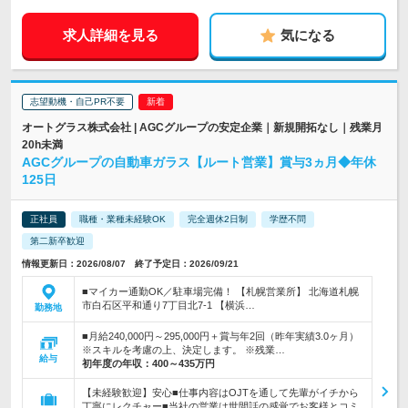
求人詳細を見る
気になる
志望動機・自己PR不要
オートグラス株式会社 | AGCグループの安定企業｜新規開拓なし｜残業月
20h未満
AGCグループの自動車ガラス【ルート営業】賞与3ヵ月◆年休
125日
正社員
職種・業種未経験OK
完全週休2日制
学歴不問
第二新卒歓迎
情報更新日：2026/08/07 終了予定日：2026/09/21
■マイカー通勤OK／駐車場完備！ 【札幌営業所】 北海道札幌
市白石区平和通り7丁目北7-1 【横浜…
勤務地
■月給240,000円～295,000円＋賞与年2回（昨年実績3.0ヶ月）
※スキルを考慮の上、決定します。 ※残業…
給与
初年度の年収：
400～435万円
【未経験歓迎】安心■仕事内容はOJTを通して先輩がイチから
丁寧にレクチャー■当社の営業は世間話の感覚でお客様とコミ