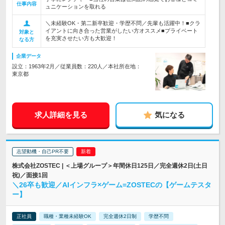
仕事内容
ュニケーションを取れる
＼未経験OK・第二新卒歓迎・学歴不問／先輩も活躍中！■クラ
イアントに向き合った営業がしたい方オススメ■プライベート
対象と
を充実させたい方も大歓迎！
なる方
企業データ
設立：1963年2月／従業員数：220人／本社所在地：
東京都
求人詳細を見る
気になる
志望動機・自己PR不要
株式会社ZOSTEC | ＜上場グループ＞年間休日125日／完全週休2日(土日
祝)／面接1回
＼26卒も歓迎／AIインフラ×ゲーム=ZOSTECの【ゲームテスタ
ー】
正社員
職種・業種未経験OK
完全週休2日制
学歴不問