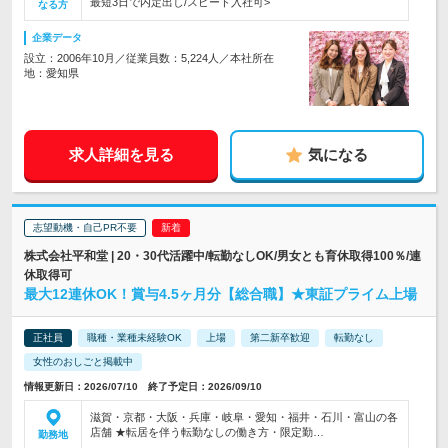
最短3日で内定出し/スピード入社可>
なる方
企業データ
設立：2006年10月／従業員数：5,224人／本社所在
地：愛知県
求人詳細を見る
気になる
志望動機・自己PR不要
株式会社平和堂 | 20・30代活躍中/転勤なしOK/男女とも育休取得100％/連
休取得可
最大12連休OK！賞与4.5ヶ月分【総合職】★東証プライム上場
正社員
職種・業種未経験OK
上場
第二新卒歓迎
転勤なし
女性のおしごと掲載中
情報更新日：2026/07/10 終了予定日：2026/09/10
滋賀・京都・大阪・兵庫・岐阜・愛知・福井・石川・富山の各
店舗 ★転居を伴う転勤なしの働き方・限定勤…
勤務地