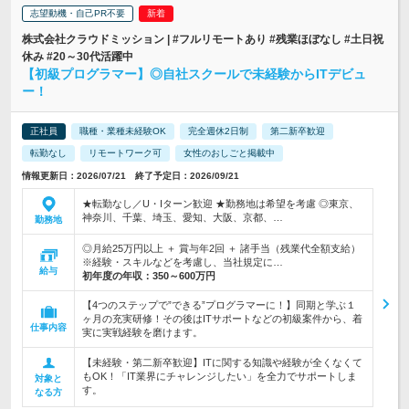
志望動機・自己PR不要
株式会社クラウドミッション | #フルリモートあり #残業ほぼなし #土日祝
休み #20～30代活躍中
【初級プログラマー】◎自社スクールで未経験からITデビュ
ー！
正社員
職種・業種未経験OK
完全週休2日制
第二新卒歓迎
転勤なし
リモートワーク可
女性のおしごと掲載中
情報更新日：2026/07/21 終了予定日：2026/09/21
★転勤なし／U・Iターン歓迎 ★勤務地は希望を考慮 ◎東京、
神奈川、千葉、埼玉、愛知、大阪、京都、…
勤務地
◎月給25万円以上 ＋ 賞与年2回 ＋ 諸手当（残業代全額支給）
※経験・スキルなどを考慮し、当社規定に…
給与
初年度の年収：
350～600万円
【4つのステップで”できる”プログラマーに！】同期と学ぶ１
ヶ月の充実研修！その後はITサポートなどの初級案件から、着
仕事内容
実に実戦経験を磨けます。
【未経験・第二新卒歓迎】ITに関する知識や経験が全くなくて
もOK！「IT業界にチャレンジしたい」を全力でサポートしま
対象と
す。
なる方