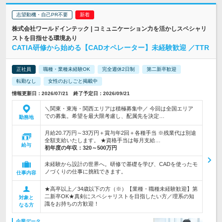
志望動機・自己PR不要
株式会社ワールドインテック | コミュニケーション力を活かしスペシャリ
ストを目指せる環境あり
CATIA研修から始める【CADオペレーター】未経験歓迎 ／TTR
正社員
職種・業種未経験OK
完全週休2日制
第二新卒歓迎
転勤なし
女性のおしごと掲載中
情報更新日：2026/07/21 終了予定日：2026/09/21
＼関東・東海・関西エリアは積極募集中／ 今回は全国エリア
での募集。希望を最大限考慮し、配属先を決定…
勤務地
月給20.7万円～33万円＋賞与年2回＋各種手当 ※残業代は別途
全額支給いたします。 ★資格手当は毎月支給…
給与
初年度の年収：
320～500万円
未経験から設計の世界へ。研修で基礎を学び、CADを使ったモ
ノづくりの仕事に挑戦できます。
仕事内容
★高卒以上／34歳以下の方（※）【業種・職種未経験歓迎】第
二新卒OK★真剣にスペシャリストを目指したい方／理系の知
対象と
識をお持ちの方歓迎！
なる方
企業データ