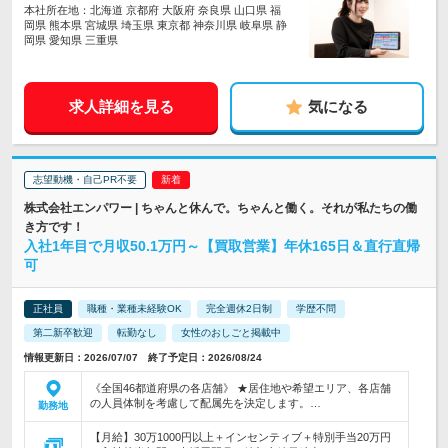
本社所在地：北海道 京都府 大阪府 奈良県 山口県 福
岡県 熊本県 宮城県 埼玉県 東京都 神奈川県 岐阜県 静
岡県 愛知県 三重県
求人詳細を見る
気になる
志望動機・自己PR不要
株式会社エンパワー | ちゃんと休んで。ちゃんと働く。それが私たちの働
き方です！
入社1年目で月収50.1万円～【買取営業】年休165日＆直行直帰
可
正社員
職種・業種未経験OK
完全週休2日制
学歴不問
第二新卒歓迎
転勤なし
女性のおしごと掲載中
情報更新日：2026/07/07 終了予定日：2026/08/24
《全国46都道府県の各店舗》 ★居住地や希望エリア、各店舗
の人員体制を考慮して配属先を決定します。…
勤務地
【月給】30万1000円以上＋インセンティブ＋特別手当20万円