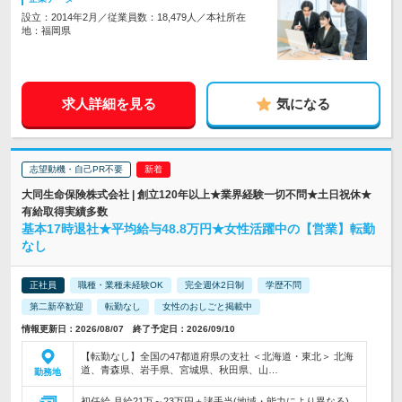
設立：2014年2月／従業員数：18,479人／本社所在
地：福岡県
求人詳細を見る
気になる
志望動機・自己PR不要
大同生命保険株式会社 | 創立120年以上★業界経験一切不問★土日祝休★
有給取得実績多数
基本17時退社★平均給与48.8万円★女性活躍中の【営業】転勤
なし
正社員
職種・業種未経験OK
完全週休2日制
学歴不問
第二新卒歓迎
転勤なし
女性のおしごと掲載中
情報更新日：2026/08/07 終了予定日：2026/09/10
【転勤なし】全国の47都道府県の支社 ＜北海道・東北＞ 北海
道、青森県、岩手県、宮城県、秋田県、山…
勤務地
初任給 月給21万～23万円＋諸手当(地域・能力により異なる)