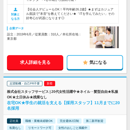
【社会人デビューもOK！平均年齢26.2歳】★まずはカジュア
ル面談で"本音"を教えてください★「ITを学んでみたい」その
対象と
好奇心が武器になります◎
なる方
企業データ
設立：2019年6月／従業員数：310人／本社所在地：
東京都
求人詳細を見る
気になる
志望動機・自己PR不要
株式会社スタッフサービス | 20代女性活躍中★ネイル・髪型自由★私服
OK★土日休み★残業なし
在宅OK★学生の就活を支える【採用スタッフ】11月までに20
名採用
正社員
職種・業種未経験OK
完全週休2日制
第二新卒歓迎
転勤なし
リモートワーク可
女性のおしごと掲載中