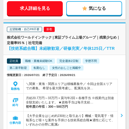
求人詳細を見る
気になる
志望動機・自己PR不要
株式会社ワールドインテック | 東証プライム上場グループ｜残業少なめ｜
定着率95％｜社宅完備
【技術系総合職】未経験歓迎／研修充実／年休125日／TTR
正社員
職種・業種未経験OK
完全週休2日制
学歴不問
第二新卒歓迎
転勤なし
女性のおしごと掲載中
情報更新日：2026/07/21 終了予定日：2026/09/21
＼関東・東海・関西エリアは積極募集中／ 今回は全国エリア
での募集。 希望を最大限考慮し、配属先を決…
勤務地
月給20.7万円～33万円＋賞与年2回＋各種手当 ※残業代は別途
全額支給いたします。 ★資格手当は毎月支給…
給与
初年度の年収：
300～500万円
【大手企業をはじめ約230社と取引あり】機械・電気電子・情
報系など様々な案件を手掛ける技術系総合職★適性に応じて、
仕事内容
いずれかの分野に配属♪