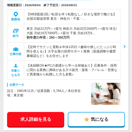
情報更新日：2026/08/04 終了予定日：2026/08/31
【WEB面接1回／転居を伴う転勤なし／好きな場所で働ける】
全国32都道府県 東京・神奈川・千葉・…
勤務地
東京 月給21万円～+賞与 神奈川 月給20万2000円～+賞与 埼玉/
大阪 月給19万7000円～+賞与 千葉 月給19万6…
給与
初年度の年収：
250～350万円
【定時でサクッと退勤＆年休125日⇒趣味や推しにたっぷり時
間を使える♪】大手企業の採用サポート業務（面接調整や履歴
仕事内容
書確認など）をお任せします
【未経験OK★PCの基礎から学べる研修あり】応募条件：採用
に関わる業務に興味がある方※販売・接客・アパレル・営業な
対象と
ど異業種から転職した方も多数♪
なる方
企業データ
設立：1981年11月／従業員数：5,784人／本社所在
地：東京都
求人詳細を見る
気になる