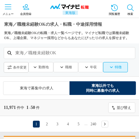
東海版
メニュー
会員登録
閲覧履歴
検索
東海／職種未経験OKの求人・転職・中途採用情報
東海／職種未経験OKの転職・求人一覧ページです。マイナビ転職では業種未経験
OK、上場企業、マネジャー採用などからもあなたにぴったりの求人を探せます。
東海／職種未経験OK
勤務地
職種
年収
特徴
条件変更
東海
以外でも
東海
で募集中の求人
同時に募集中の求人
11,971
1
50
件中
-
件
並び替え
1
2
3
4
5
240
…