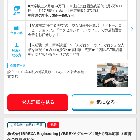
■大卒以上／月給24万円～ ※上記には固定残業代（月2万8000
円～、月17.3時間）含む 【想定年収】372万8,…
給与
初年度の年収：
355～450万円
【配属前に”座学＆実技”の丁寧な研修を用意♪】『ドトールコ
ーヒーショップ』『エクセルシオール カフェ』での店舗運営
仕事内容
全般をお任せします。
【未経験・第二新卒歓迎】＼「人が好き・カフェが好き」な人
柄を重視／★Web面接OK★福利厚生充実★『店長/SV/商品開
対象と
発』など広がるキャリアの可能性
なる方
企業データ
設立：1962年4月／従業員数：954人／本社所在地：
東京都
求人詳細を見る
気になる
志望動機・自己PR不要
株式会社BREXA Engineering | #BREXAグループ #5秒で簡単応募 ＃産育
休の復帰率80％