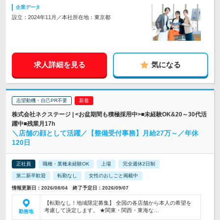
企業データ
設立：2024年11月／本社所在地：東京都
求人詳細を見る
気になる
志望動機・自己PR不要
株式会社ネクステージ | <お盆期間も積極採用中>■未経験OK&20～30代活
躍中■残業月17h
＼店舗の顔として活躍／【整備受付事務】月給27万～／年休
120日
正社員
職種・業種未経験OK
上場
完全週休2日制
第二新卒歓迎
転勤なし
女性のおしごと掲載中
情報更新日：2026/08/04 終了予定日：2026/09/07
【転勤なし！地域限定募集】 全国の各店舗から本人の希望を
考慮して決定します。 ★関東・関西・東海な…
勤務地