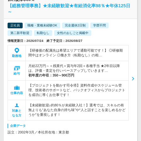
【総務管理事務】★未経験歓迎★有給消化率98％★年休125日
～
正社員
職種・業種未経験OK
完全週休2日制
学歴不問
第二新卒歓迎
転勤なし
女性のおしごと掲載中
情報更新日：2026/07/24 終了予定日：2026/08/27
【研修後の配属先は希望エリアで通勤可能です！】 ◎研修期
間中はオンライン ◎働き方（転勤なし）の相…
勤務地
月給22万円～＋残業代＋賞与年2回＋各種手当 ★2年目以降
は、評価・査定を行いベースアップしていきます…
給与
初年度の年収：
350～900万円
【プロジェクトを動かす司令塔】資料作成やスケジュール管
理、技術者のサポートなど、バックオフィスからプロジェクト
仕事内容
を成功に導くお仕事です！
【未経験歓迎♪約80％が未経験入社！】選考では、スキルの有
無よりも“あなた自身の持ち味”や“人と話すことを楽しめるかど
対象と
うか”を重視します！
なる方
企業データ
設立：2002年3月／本社所在地：東京都