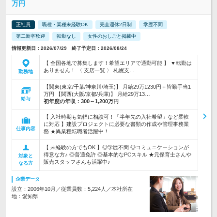
万円
正社員
職種・業種未経験OK
完全週休2日制
学歴不問
第二新卒歓迎
転勤なし
女性のおしごと掲載中
情報更新日：2026/07/29 終了予定日：2026/08/24
【 全国各地で募集します！希望エリアで通勤可能 】 ▼転勤は
ありません！ 〈 支店一覧 〉 札幌支…
勤務地
【関東(東京/千葉/神奈川/埼玉)】 月給29万1230円＋皆勤手当1
万円 【関西(大阪/京都/兵庫)】 月給29万13…
給与
初年度の年収：
300～1,200万円
【 入社時期も気軽に相談可！「半年先の入社希望」など柔軟
に対応 】建設プロジェクトに必要な書類の作成や管理事務業
仕事内容
務 ★異業種転職者活躍中！
【 未経験の方でもOK 】◎学歴不問 ◎コミュニケーションが
得意な方♪ ◎普通免許 ◎基本的なPCスキル ★元保育士さんや
対象と
販売スタッフさんも活躍中♪
なる方
企業データ
設立：2006年10月／従業員数：5,224人／本社所在
地：愛知県