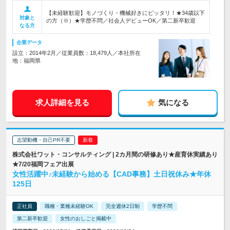
【未経験歓迎】モノづくり・機械好きにピッタリ！★34歳以下
対象と
の方（※）★学歴不問／社会人デビューOK／第二新卒歓迎
なる方
企業データ
設立：2014年2月／従業員数：18,479人／本社所在
地：福岡県
求人詳細を見る
気になる
志望動機・自己PR不要
株式会社ワット・コンサルティング | 2カ月間の研修あり★産育休実績あり
★7/20福岡フェア出展
女性活躍中♪未経験から始める【CAD事務】土日祝休み★年休
125日
正社員
職種・業種未経験OK
完全週休2日制
学歴不問
第二新卒歓迎
女性のおしごと掲載中