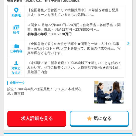
情報更新日：2026/07/21 終了予定日：2026/08/24
【全国募集／首都圏エリア積極採用中】 ※希望を考慮し配属
※U・Iターンを考えている方もお気軽にご…
勤務地
＜関東＞ 月給22万5000円～24万円＋住宅手当＋各種手当 ＜関
西、東海、東北＞ 月給22万円～23万5000円 +…
給与
初年度の年収：
300～370万円
《全国各地で多くの女性が活躍中★同期と一緒に入社♪》◎事
務＋αのおシゴト～PCソフトを使って、図面の作成や修正、写
仕事内容
真整理などを行います。
《未経験／第二新卒歓迎！》◎35歳以下★新しいことを始めて
みたい方、ぜひご応募ください。人物重視で採用♪★面接1回→
対象と
最短翌日内定
なる方
企業データ
設立：2003年4月／従業員数：1,130人／本社所在
地：東京都
求人詳細を見る
気になる