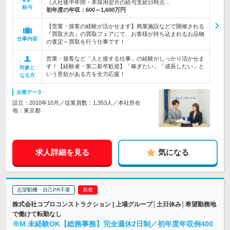
（入社後半年間・本採用翌月の給与支給日時点…
給与
初年度の年収：
600～1,600万円
【営業・接客の経験が活かせます】商業施設などで開催される
『買取大吉』の買取フェアにて、お客様が持ち込まれるお品物
仕事内容
の査定～買取を行う仕事です！
営業・接客など「人と接する仕事」の経験がしっかり活かせま
す！【経験者・第二新卒歓迎】「稼ぎたい」「成長したい」と
対象と
いう意欲がある方を全力応援！
なる方
企業データ
設立：2010年10月／従業員数：1,353人／本社所在
地：東京都
求人詳細を見る
気になる
志望動機・自己PR不要
株式会社コプロコンストラクション | 上場グループ│土日休み│希望勤務地
で働けて転勤なし
※M 未経験OK【総務事務】完全週休2日制／初年度年収例400