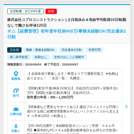
志望動機・自己PR不要
株式会社コプロコンストラクション | 土日祝休み＆有給平均取得10日/転勤
なしで働ける/年休125日
※△【経費管理】初年度年収例400万/事務未経験OK/完全週休2
日制
正社員
職種・業種未経験OK
完全週休2日制
学歴不問
第二新卒歓迎
転勤なし
女性のおしごと掲載中
情報更新日：2026/08/04 終了予定日：2026/09/07
【 全国各地で募集します！希望エリアで通勤可能 】 ▼転勤は
ありません！ 〈 支店一覧 〉 札幌支…
勤務地
【関東(東京/千葉/神奈川/埼玉)】 月給29万1230円＋皆勤手当1
万円 【関西(大阪/京都/兵庫)】 月給29万13…
給与
初年度の年収：
300～1,200万円
【研修面など豊富なサポートあり】建設プロジェクトが円滑に
進行する様に経費管理業務を中心にバックオフィスから支えま
仕事内容
す ☆年休125日 ☆転勤なし
【20~30代活躍中｜未経験歓迎ポジション｜学歴・スキル不
問】◆基本的なPCスキル&普通自動車免許をお持ちの方歓迎<
対象と