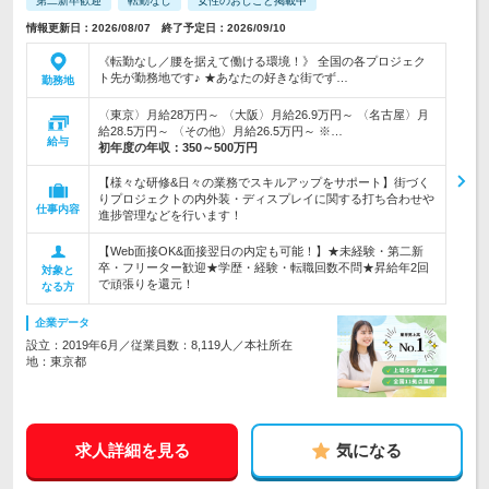
第二新卒歓迎
転勤なし
女性のおしごと掲載中
情報更新日：2026/08/07 終了予定日：2026/09/10
《転勤なし／腰を据えて働ける環境！》 全国の各プロジェク
ト先が勤務地です♪ ★あなたの好きな街でず…
勤務地
〈東京〉月給28万円～ 〈大阪〉月給26.9万円～ 〈名古屋〉月
給28.5万円～ 〈その他〉月給26.5万円～ ※…
給与
初年度の年収：
350～500万円
【様々な研修&日々の業務でスキルアップをサポート】街づく
りプロジェクトの内外装・ディスプレイに関する打ち合わせや
仕事内容
進捗管理などを行います！
【Web面接OK&面接翌日の内定も可能！】★未経験・第二新
卒・フリーター歓迎★学歴・経験・転職回数不問★昇給年2回
対象と
で頑張りを還元！
なる方
企業データ
設立：2019年6月／従業員数：8,119人／本社所在
地：東京都
求人詳細を見る
気になる