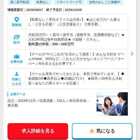
第二新卒歓迎
転勤なし
リモートワーク可
女性のおしごと掲載中
情報更新日：2026/08/07 終了予定日：2026/10/08
【転勤なし！本社オフィスは渋谷♪】 ★はじめての一人暮ら
し・上京も応援！（上京支援あり） ◎東京都…
勤務地
月給25万円～＋賞与＋諸手当（資格手当、交通費全額など）★
入社3年間は毎年自動昇給★ ※経験・スキル…
給与
初年度の年収：
300～500万円
【ゲームの"やりこみ力"を活かして成長！】みんな大好き ゲー
ムやWeb、SNSなど…これらに欠かせないネットワーク／サー
仕事内容
バー／AIを支えるお仕事です！
【ゲームを本気でやってきた人を、本気で求めています。】◆
未経験OK◆高卒以上◆29歳以下(※) ★既卒／26卒生も大歓
対象と
迎！あなたの再スタートを応援！
なる方
企業データ
設立：2019年12月／従業員数：150人／本社所在地：
東京都
求人詳細を見る
気になる