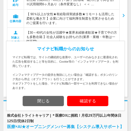
※試用期間6ヶ月あり（条件変更なし） ＜＜ …
給与
【 90％以上が女性★有給取得実績多数★リモートも活用した
柔軟な働き方 】企業に向けて福利厚生制度を充実させるため
仕事内容
のご提案を行います。
【30～40代の女性が活躍中★業界未経験者歓迎★子育て中の方
も多数在籍 】社会人経験をお持ちの方(業界・業種・年数は一
対象と
切不問)
なる方
マイナビ転職からのお知らせ
企業データ
マイナビ転職では、サイトの継続的な改善や、ユーザーのみなさまに最適化され
設立：1947年7月／本社所在地：東京都
た広告を配信すること等を目的に、Cookie等の「インフォマティブデータ」を利
用しています。
インフォマティブデータの提供を無効にしたい場合は「確認する」ボタンのリン
ク先から停止（オプトアウト）を行うことができます。
※オプトアウトをした場合、マイナビ転職の一部サービスを利用できない場合が
求人詳細を見る
気になる
あります。
閉じる
確認する
志望動機・自己PR不要
株式会社トライトキャリア | ＊医療DXに挑戦！月収29万円以上/年間休日
125日/完休2日制
医療×AI★オープニングメンバー募集【システム導入サポート】