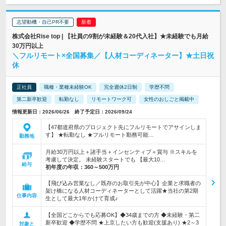
志望動機・自己PR不要
株式会社Rise top | 【社員の9割が未経験＆20代入社】★未経験でも月給
30万円以上
＼フルリモート×全国募集／【人材コーディネーター】★土日祝
休
正社員
職種・業種未経験OK
完全週休2日制
学歴不問
第二新卒歓迎
転勤なし
リモートワーク可
女性のおしごと掲載中
情報更新日：2026/06/26 終了予定日：2026/09/24
【47都道府県のプロジェクト先にフルリモートでアサインしま
す】 ★転勤なし ★フルリモート勤務可能…
勤務地
月給30万円以上＋諸手当＋インセンティブ＋賞与 ※スキルを
考慮して決定。 未経験スタートでも 【最大10…
給与
初年度の年収：
360～500万円
【飛び込み営業なし／既存のお取引先が中心】企業と求職者の
架け橋になる人材コーディネーターとして活躍★当社の第2期
仕事内容
生として最大1年かけて育成♪
【全国どこからでも応募OK】◆34歳までの方 ◆未経験・第二
新卒歓迎 ◆学歴不問 ★上京したい方も歓迎(支援あり) ★2～3
対象と