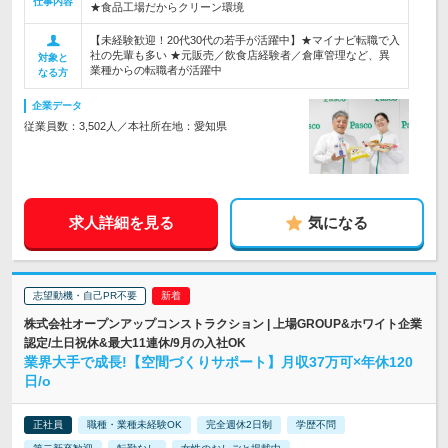
仕事内容
★食品工場だからクリーン環境
【未経験歓迎！20代30代の若手が活躍中】★マイナビ転職で入
社の先輩も多い ★元販売／飲食店経験者／倉庫管理など、異
対象と
業種からの転職者が活躍中
なる方
企業データ
従業員数：3,502人／本社所在地：愛知県
求人詳細を見る
気になる
志望動機・自己PR不要
株式会社オープンアップコンストラクション | 上場GROUP&ホワイト企業
認定/土日祝休&最大11連休/9月の入社OK
業界大手で成長!【空間づくりサポート】月収37万可×年休120
日/o
正社員
職種・業種未経験OK
完全週休2日制
学歴不問