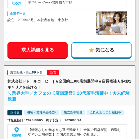
年でリーダーや管理職も可能
なる方
企業データ
設立：2025年3月／本社所在地：東京都
求人詳細を見る
気になる
志望動機・自己PR不要
株式会社ドトールコーヒー | ★全国約1,300店舗展開中★店長候補★多様な
キャリアを描ける！
＼業界大手／カフェの【店舗運営】20代若手活躍中！★未経験
歓迎
正社員
職種・業種未経験OK
第二新卒歓迎
女性のおしごと掲載中
情報更新日：2026/08/05 終了予定日：2026/09/24
【転勤なしの働き方も選択可能！】 全国で店舗展開！通勤し
やすい店舗多数！ 全国の直営店舗への配属と…
勤務地