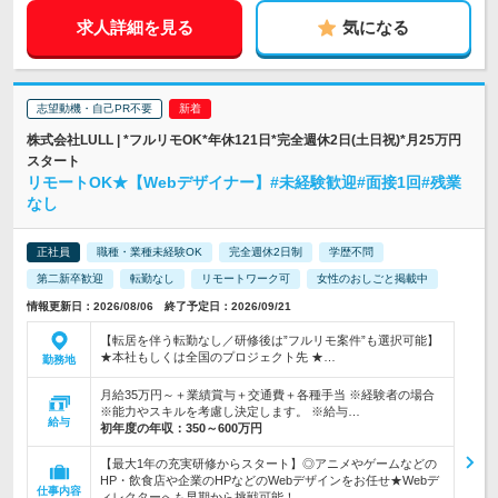
求人詳細を見る
気になる
志望動機・自己PR不要
株式会社LULL | *フルリモOK*年休121日*完全週休2日(土日祝)*月25万円
スタート
リモートOK★【Webデザイナー】#未経験歓迎#面接1回#残業
なし
正社員
職種・業種未経験OK
完全週休2日制
学歴不問
第二新卒歓迎
転勤なし
リモートワーク可
女性のおしごと掲載中
情報更新日：2026/08/06 終了予定日：2026/09/21
【転居を伴う転勤なし／研修後は”フルリモ案件”も選択可能】
★本社もしくは全国のプロジェクト先 ★…
勤務地
月給35万円～＋業績賞与＋交通費＋各種手当 ※経験者の場合
※能力やスキルを考慮し決定します。 ※給与…
給与
初年度の年収：
350～600万円
【最大1年の充実研修からスタート】◎アニメやゲームなどの
HP・飲食店や企業のHPなどのWebデザインをお任せ★Webデ
仕事内容
ィレクターへも早期から挑戦可能！