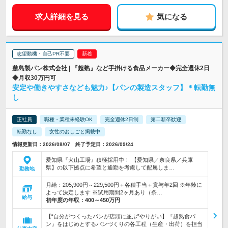
求人詳細を見る
気になる
志望動機・自己PR不要
敷島製パン株式会社 | 『超熟』など手掛ける食品メーカー◆完全週休2日
◆月収30万円可
安定や働きやすさなども魅力♪【パンの製造スタッフ】＊転勤無
し
正社員
職種・業種未経験OK
完全週休2日制
第二新卒歓迎
転勤なし
女性のおしごと掲載中
情報更新日：2026/08/07 終了予定日：2026/09/24
愛知県『犬山工場』積極採用中！ 【愛知県／奈良県／兵庫
県】の以下拠点に希望と通勤を考慮して配属しま…
勤務地
月給：205,900円～229,500円＋各種手当＋賞与年2回 ※年齢に
よって決定します ※試用期間2ヶ月あり（条…
給与
初年度の年収：
400～450万円
【“自分がつくったパンが店頭に並ぶ”やりがい】『超熟食パ
ン』をはじめとするパンづくりの各工程（生産・出荷）を担当