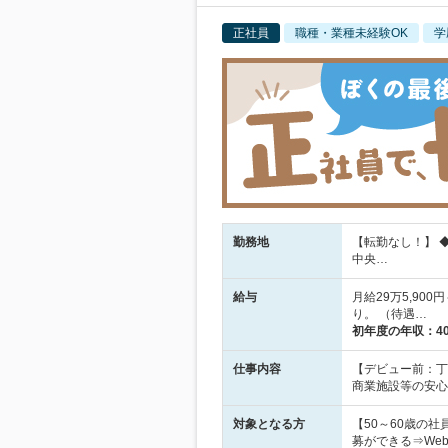
正社員
職種・業種未経験OK
学
勤務地
【転勤なし！】 
中央…
給与
月給29万5,90
り。 （待遇…
初年度の年収：
4
仕事内容
【デビュー前：丁
商業施設等の安心
対象となる方
【50～60歳の
募ができる⇒We