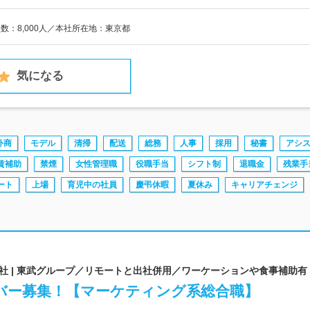
員数：8,000人／本社所在地：東京都
気になる
外商
モデル
清掃
配送
総務
人事
採用
秘書
アシ
賃補助
禁煙
女性管理職
役職手当
シフト制
退職金
残業手
ート
上場
育児中の社員
慶弔休暇
夏休み
キャリアチェンジ
社 | 東武グループ／リモートと出社併用／ワーケーションや食事補助有
バー募集！【マーケティング系総合職】