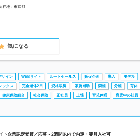
社所在地：東京都
気になる
デザイン
WEBサイト
ルートセールス
販促企画
導入
モデル
レックス
完全週休2日
資格取得
家賃補助
禁煙
分煙
育休
健康保険組合
社会保険
正社員
上場
育児休暇
育児中の社員
ワイト企業認定受賞／応募～2週間以内で内定・翌月入社可