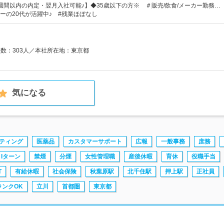
週間以内の内定・翌月入社可能♪】◆35歳以下の方※ ＃販売/飲食/メーカー勤務…
ーの20代が活躍中♪ #残業ほぼなし
員数：303人／本社所在地：東京都
気になる
ティング
医薬品
カスタマーサポート
広報
一般事務
庶務
Iターン
禁煙
分煙
女性管理職
産後休暇
育休
役職手当
T
有給休暇
社会保険
秋葉原駅
北千住駅
押上駅
正社員
ランクOK
立川
首都圏
東京都