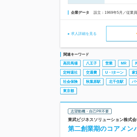
企業データ
設立：1969年5月／従業
求人詳細を見る
関連キーワード
高田馬場
八王子
営業
MR
定時退社
交通費
U・Iターン
家
社会保険
秋葉原駅
北千住駅
パ
東京都
志望動機・自己PR不要
東武ビジネスソリューション株式会
第二創業期のコアメン