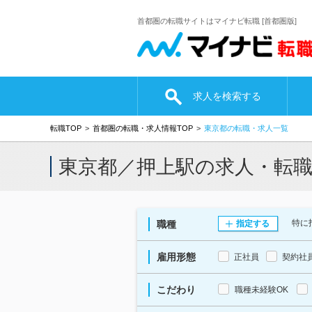
首都圏の転職サイトはマイナビ転職 [首都圏版]
求人を検索する
転職TOP
首都圏の転職・求人情報TOP
東京都の転職・求人一覧
東京都／押上駅の求人・転
特に
職種
指定する
雇用形態
正社員
契約社
こだわり
職種未経験OK