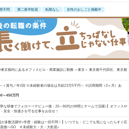
歴不問
第二新卒歓迎
転勤なし
女性のおしごと掲載中
◆東京都内にあるオフィスビル・商業施設に勤務 ＜東京＞ 東京都千代田区、東京都
0円～＋賞与／年2回 ※未経験者の場合は月給23万5千円～ ※試用期間（3ヶ月）あ
00～450万円
寧な研修でフォロー⇒デビュー後：20～60代の仲間とチームで活躍♪】オフィスや
・安全・快適さを守る仕事をお任せ！
社員が多数活躍中♪学歴・経験は一切不問！】いつでも・どこでも気になったらすぐ応
b面接へGO ＃未経験大・大・大歓迎♪