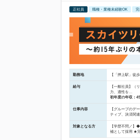
正社員
職種・業種未経験OK
完
勤務地
【「押上駅」徒歩1
給与
【一般社員】（リー
力、適性を…
初年度の年収：
4
仕事内容
【グループのデー
ティブ、決済関連
対象となる方
【学歴不問／】◆
補として採用 ★