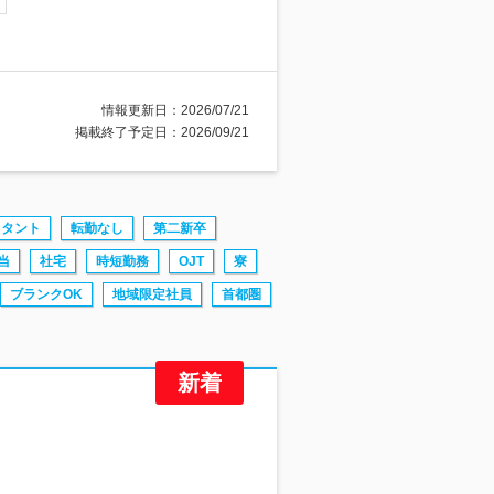
情報更新日：2026/07/21
掲載終了予定日：2026/09/21
スタント
転勤なし
第二新卒
当
社宅
時短勤務
OJT
寮
ブランクOK
地域限定社員
首都圏