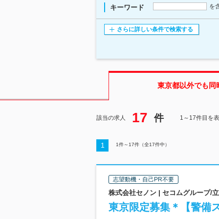
を
キーワード
さらに詳しい条件で検索する
東京都
以外でも同
17
件
該当の求人
1～17件目を
1
1
件～
17
件（全
17
件中）
志望動機・自己PR不要
株式会社セノン | セコムグループ
東京限定募集＊【警備ス