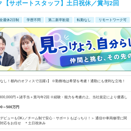
ク【サポートスタッフ】土日祝休／賞与2回
全週休2日制
学歴不問
第二新卒歓迎
転勤なし
リモートワーク可
なし！都内のオフィスで活躍♪】 ※勤務地は希望を考慮！通勤にも便利な立地！
円～300,000円＋諸手当＋賞与年2回 ※経験・能力を考慮の上、当社規定により優遇し
00～500万円
デビューもOK♪／チーム制で安心・サポートもばっちり！＞ 通信や車両修理に関
対応をお任せ ＊土日祝休み