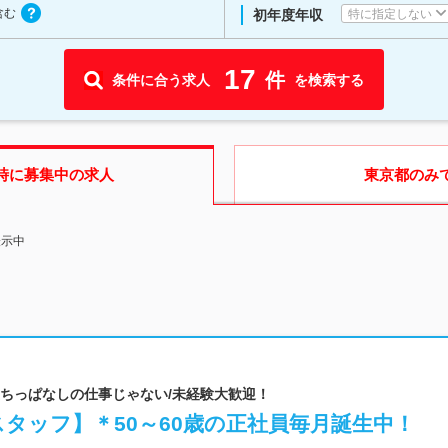
含む
特に指定しない
初年度年収
17
件
条件に合う求人
を検索する
時に募集中の求人
東京都
のみ
表示中
/立ちっぱなしの仕事じゃない/未経験大歓迎！
タッフ】＊50～60歳の正社員毎月誕生中！