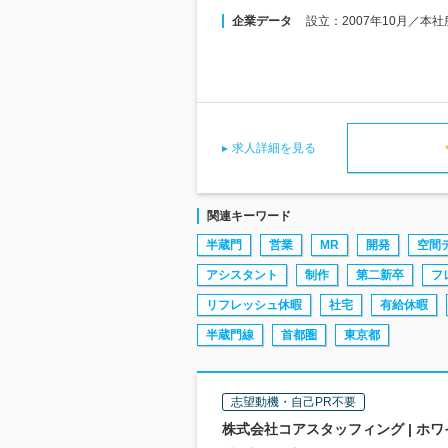
企業データ
設立：2007年10月／本
求人詳細を見る
関連キーワード
半蔵門
営業
MR
開発
空間
アシスタント
制作
第二新卒
フ
リフレッシュ休暇
社宅
有給休暇
半蔵門線
首都圏
東京都
志望動機・自己PR不要
株式会社コアスタッフィング | ホ