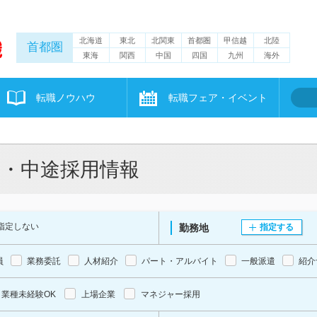
北海道
東北
北関東
首都圏
甲信越
北陸
首都圏
東海
関西
中国
四国
九州
海外
転職ノウハウ
転職フェア・イベント
職・中途採用情報
指定しない
勤務地
指定する
員
業務委託
人材紹介
パート・アルバイト
一般派遣
紹介
業種未経験OK
上場企業
マネジャー採用