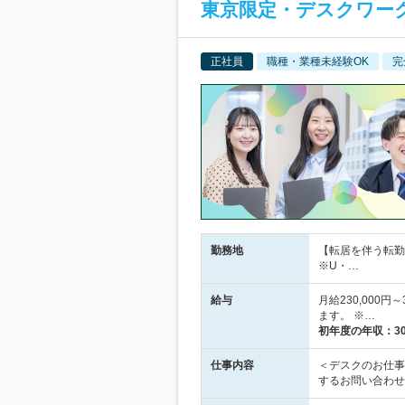
東京限定・デスクワー
正社員
職種・業種未経験OK
完
勤務地
【転居を伴う転勤
※U・…
給与
月給230,000
ます。 ※…
初年度の年収：
3
仕事内容
＜デスクのお仕事
するお問い合わせ