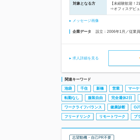
対象となる方
【未経験歓迎！2
⇒オフィスデビュ
メッセージ画像
企業データ
設立：2006年1月／従業
求人詳細を見る
関連キーワード
池袋
千住
新橋
営業
マーケ
転勤なし
服装自由
完全週休2日
ワークライフバランス
健康診断
OJ
フリードリンク
リモートワーク
ブ
志望動機・自己PR不要