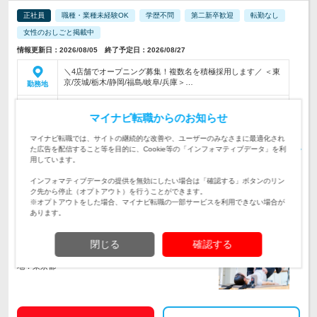
正社員
職種・業種未経験OK
学歴不問
第二新卒歓迎
転勤なし
女性のおしごと掲載中
情報更新日：2026/08/05 終了予定日：2026/08/27
＼4店舗でオープニング募集！複数名を積極採用します／ ＜東
京/茨城/栃木/静岡/福島/岐阜/兵庫＞…
勤務地
■全国社員 月給25万円以上＋住宅手当5万円 └月収例：30万円
マイナビ転職からのお知らせ
■エリア社員 月給23.5万円以上＋住宅手当…
給与
初年度の年収：
350～600万円
マイナビ転職では、サイトの継続的な改善や、ユーザーのみなさまに最適化され
た広告を配信すること等を目的に、Cookie等の「インフォマティブデータ」を利
【未経験から始めやすい♪】◆30分間のトレーニングを楽しく
用しています。
サポート◆1ヵ月の研修で安心デビュー！＜残業なし×日曜定休
仕事内容
もあり！＞
インフォマティブデータの提供を無効にしたい場合は「確認する」ボタンのリン
ク先から停止（オプトアウト）を行うことができます。
【未経験・第二新卒・社会人デビュー大歓迎】人と関わること
※オプトアウトをした場合、マイナビ転職の一部サービスを利用できない場合が
が好きな方・新しいこことに挑戦したい方歓迎！★96％が未経
対象と
あります。
験スタート★20代男女活躍中！
なる方
企業データ
閉じる
確認する
設立：2005年4月／従業員数：6,616人／本社所在
地：東京都