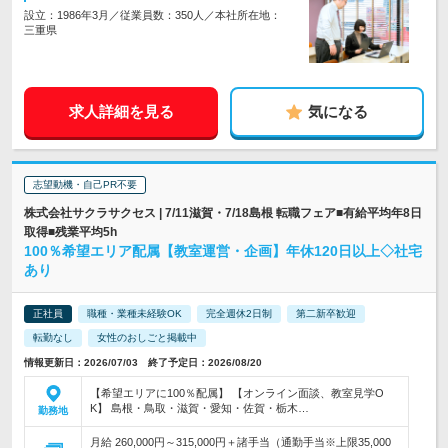
設立：1986年3月／従業員数：350人／本社所在地：
三重県
求人詳細を見る
気になる
志望動機・自己PR不要
株式会社サクラサクセス | 7/11滋賀・7/18島根 転職フェア■有給平均年8日
取得■残業平均5h
100％希望エリア配属【教室運営・企画】年休120日以上◇社宅
あり
正社員
職種・業種未経験OK
完全週休2日制
第二新卒歓迎
転勤なし
女性のおしごと掲載中
情報更新日：2026/07/03 終了予定日：2026/08/20
【希望エリアに100％配属】 【オンライン面談、教室見学O
K】 島根・鳥取・滋賀・愛知・佐賀・栃木…
勤務地
月給 260,000円～315,000円＋諸手当（通勤手当※上限35,000