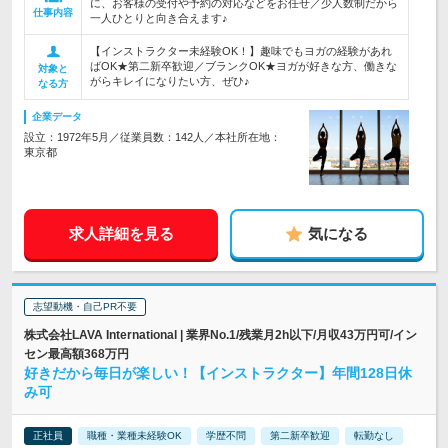
に、お客様の受付や予約の対応などをお任せ／少人数制だから
仕事内容
一人ひとりと向き合えます♪
【インストラクター未経験OK！】趣味でもヨガの経験があれ
ばOK★第二新卒歓迎／ブランクOK★ヨガが好きな方、働きな
対象と
がらキレイになりたい方、ぜひ♪
なる方
企業データ
設立：1972年5月／従業員数：142人／本社所在地：
東京都
求人詳細を見る
気になる
志望動機・自己PR不要
株式会社LAVA International | 業界No.1/残業月2h以下/月収43万円可/イン
セン最高額368万円
好きだから毎日が楽しい！【インストラクター】年間128日休
み可
正社員
職種・業種未経験OK
学歴不問
第二新卒歓迎
転勤なし