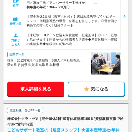
円／家族手当／アニバーサリー手当ほか） ----…
給与
初年度の年収：
364～500万円
【完全週休2日制（教室も休校）】選ばれる教室づくりにチャ
レンジ！個別指導塾の運営・企画をお任せします。◎運営側が
仕事内容
初めての方もOK！研修スタート
【未経験・UIターン歓迎★家賃補助・社宅あり】◎バイト経験
も活かせます！同業からの転職者も活躍中◆産育休取得⇒復帰
対象と
の実績多数◆年収例420万/25歳
なる方
企業データ
設立：2012年6月／従業員数：588人／本社所在地：
愛知県 佐賀県 滋賀県 鳥取県 島根県
求人詳細を見る
気になる
志望動機・自己PR不要
株式会社クラ・ゼミ | 完全週休2日*産育休取得率100％*資格取得支援で給
与UP*賞与年2回
こどもサポート教室の【運営スタッフ】★基本定時退社/年休