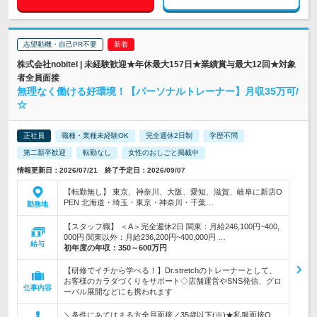
志望動機・自己PR不要
株式会社nobitel | 未経験歓迎★年休最大157日★業績賞与最大12回★対象
者全員面接
無理なく働ける好環境！【パーソナルトレーナー】月収35万可/
☆
正社員
職種・業種未経験OK
完全週休2日制
学歴不問
第二新卒歓迎
転勤なし
女性のおしごと掲載中
情報更新日：2026/07/21 終了予定日：2026/09/07
【転勤無し】 東京、神奈川、大阪、愛知、滋賀、岐阜に新店O
PEN 北海道・埼玉・東京・神奈川・千葉…
勤務地
【スタッフ職】 ＜A＞完全週休2日 関東：月給246,100円~400,
000円 関東以外：月給236,200円~400,000円 …
給与
初年度の年収：
350～600万円
【研修でイチから学べる！】Dr.stretchのトレーナーとして、
お客様のカラダづくりをサポート◇店舗運営やSNS発信、グロ
仕事内容
ーバル展開などにも携われます
＼条件にあてはまる方全員面接／35歳以下(※)★私服面接O