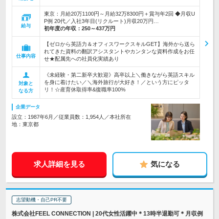
東京：月給20万1100円～月給32万8300円＋賞与年2回 ◆月収U
P例 20代／入社3年目(リクルート)月収20万円…
給与
初年度の年収：
250～437万円
【ゼロから英語力＆オフィスワークスキルGET】海外から送ら
れてきた資料の翻訳アシスタントやカンタンな資料作成をお任
仕事内容
せ★配属先への社員化実績あり
《未経験・第二新卒大歓迎》高卒以上＼働きながら英語スキル
を身に着けたい／＼海外旅行が大好き！／という方にピッタ
対象と
リ！☆産育休取得率&復職率100%
なる方
企業データ
設立：1987年6月／従業員数：1,954人／本社所在
地：東京都
求人詳細を見る
気になる
志望動機・自己PR不要
株式会社FEEL CONNECTION | 20代女性活躍中＊13時半退勤可＊月収例