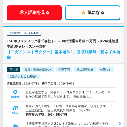
求人詳細を見る
気になる
志望動機・自己PR不要
TSCホリスティック株式会社 | 20～30代活躍★月給25万円～★2年連続基
本給UP★レッスン手当有
【ヨガインストラクター】基本週休2／ほぼ残業無／髪ネイル自
由
正社員
職種・業種未経験OK
学歴不問
第二新卒歓迎
転勤なし
女性のおしごと掲載中
情報更新日：2026/07/31 終了予定日：2026/10/01
当社が運営する「溶岩ホットヨガスタジオ アミーダ」のいず
れかの店舗で勤務いただきます。 ※配属先は…
勤務地
月給25万2,000円～ ※経験・スキルを考慮の上決定します。 ※
上記金額には、固定残業代20時間分（3万2,30…
給与
初年度の年収：
302～350万円
【研修充実◎基本週休2＆ほぼ残業なし】ヨガの指導を中心