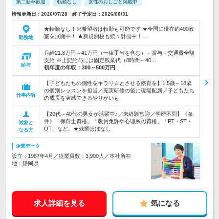
第二新卒歓迎
転勤なし
女性のおしごと掲載中
情報更新日：2026/07/28 終了予定日：2026/08/31
★転勤なし！※希望者は転勤も可能です ★全国に現在約400教
室を展開中！ ★新規開校も続々計画中！…
勤務地
月給21.8万円～41万円（一律手当を含む）＋賞与＋交通費全額
支給 ※上記給与には固定残業代（8時間～40…
給与
初年度の年収：
300～500万円
【子どもたちの個性をキラリ☆とさせる療育を】1.5歳～18歳
の個別レッスンを担当／充実研修の後に現場配属／子どもたち
仕事内容
の成長を実感できるやりがいも
【20代～40代の男女が活躍中♪／未経験歓迎／学歴不問】《条
件》「保育士資格」「教員免許や心理系の資格」「PT・ST・
対象と
OT」など。★残業ほぼなし
なる方
企業データ
設立：1987年4月／従業員数：3,900人／本社所在
地：静岡県
求人詳細を見る
気になる