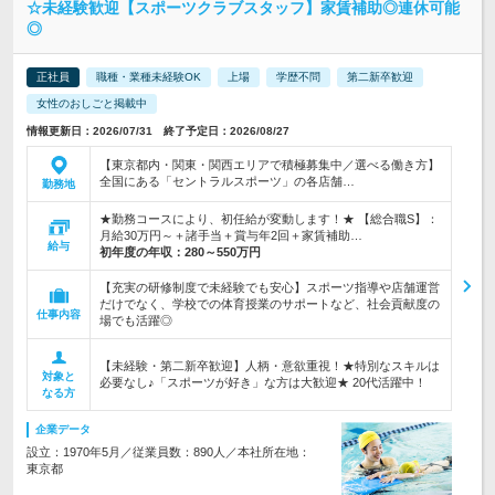
☆未経験歓迎【スポーツクラブスタッフ】家賃補助◎連休可能
◎
正社員
職種・業種未経験OK
上場
学歴不問
第二新卒歓迎
女性のおしごと掲載中
情報更新日：2026/07/31 終了予定日：2026/08/27
【東京都内・関東・関西エリアで積極募集中／選べる働き方】
全国にある「セントラルスポーツ」の各店舗…
勤務地
★勤務コースにより、初任給が変動します！★ 【総合職S】：
月給30万円～＋諸手当＋賞与年2回＋家賃補助…
給与
初年度の年収：
280～550万円
【充実の研修制度で未経験でも安心】スポーツ指導や店舗運営
だけでなく、学校での体育授業のサポートなど、社会貢献度の
仕事内容
場でも活躍◎
【未経験・第二新卒歓迎】人柄・意欲重視！★特別なスキルは
対象と
必要なし♪「スポーツが好き」な方は大歓迎★ 20代活躍中！
なる方
企業データ
設立：1970年5月／従業員数：890人／本社所在地：
東京都