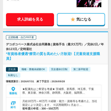
求人詳細を見る
気になる
志望動機・自己PR不要
デコボコベース株式会社合同募集 | 資格手当（最大5万円）／完休2日／年
休123日／定時退社
*有資格者優遇*療育の質を高めたい方歓迎!【児童発達支援職
員】
正社員
職種・業種未経験OK
完全週休2日制
第二新卒歓迎
転勤なし
情報更新日：2026/07/31 終了予定日：2026/09/28
★配属先はご希望を考慮★ 茨城県、群馬県、埼玉県、千葉
県、東京都、神奈川県、静岡県、大阪府、福岡県…
勤務地
月給18万円～40万円 ※経験・能力・資格等を考慮の上、当社
規定により決定します。 ※試用期間3ヶ月あり…
給与
初年度の年収：
300～550万円