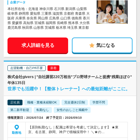
企業データ
本社所在地：北海道 神奈川県 石川県 新潟県 山梨県
岐阜県 静岡県 愛知県 三重県 滋賀県 京都府 青森県 大
阪府 兵庫県 奈良県 岡山県 広島県 山口県 徳島県 香川
県 愛媛県 高知県 宮城県 福岡県 長崎県 熊本県 大分県
鹿児島県 秋田県 山形県 茨城県 栃木県 埼玉県 東京都
求人詳細を見る
気になる
志望動機・自己PR不要
株式会社givers | *自社講習220万相当*プロ野球チームと提携*残業ほぼ０*
年休135日
世界でも活躍中！【整体トレーナー】への最短距離がここに。
正社員
職種・業種未経験OK
完全週休2日制
学歴不問
第二新卒歓迎
転勤なし
女性のおしごと掲載中
情報更新日：2026/07/24 終了予定日：2026/09/10
【原則転勤なし｜配属は希望を考慮して決定します】 ★東
京、名古屋、静岡、神戸で積極採用中！ ＼★の…
勤務地