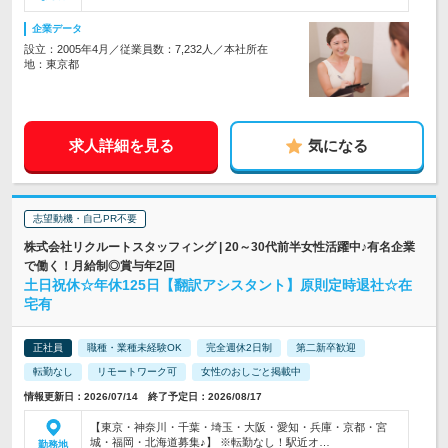
企業データ
設立：2005年4月／従業員数：7,232人／本社所在
地：東京都
求人詳細を見る
気になる
志望動機・自己PR不要
株式会社リクルートスタッフィング | 20～30代前半女性活躍中♪有名企業
で働く！月給制◎賞与年2回
土日祝休☆年休125日【翻訳アシスタント】原則定時退社☆在
宅有
正社員
職種・業種未経験OK
完全週休2日制
第二新卒歓迎
転勤なし
リモートワーク可
女性のおしごと掲載中
情報更新日：2026/07/14 終了予定日：2026/08/17
【東京・神奈川・千葉・埼玉・大阪・愛知・兵庫・京都・宮
城・福岡・北海道募集♪】 ※転勤なし！駅近オ…
勤務地