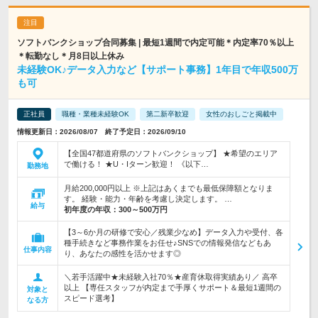
ソフトバンクショップ合同募集 | 最短1週間で内定可能＊内定率70％以上
＊転勤なし＊月8日以上休み
未経験OK♪データ入力など【サポート事務】1年目で年収500万
も可
正社員
職種・業種未経験OK
第二新卒歓迎
女性のおしごと掲載中
情報更新日：2026/08/07 終了予定日：2026/09/10
【全国47都道府県のソフトバンクショップ】 ★希望のエリア
で働ける！ ★U・Iターン歓迎！ 《以下…
勤務地
月給200,000円以上 ※上記はあくまでも最低保障額となりま
す。 経験・能力・年齢を考慮し決定します。 …
給与
初年度の年収：
300～500万円
【3～6か月の研修で安心／残業少なめ】データ入力や受付、各
種手続きなど事務作業をお任せ♪SNSでの情報発信などもあ
仕事内容
り、あなたの感性を活かせます◎
＼若手活躍中★未経験入社70％★産育休取得実績あり／ 高卒
以上 【専任スタッフが内定まで手厚くサポート＆最短1週間の
対象と
スピード選考】
なる方