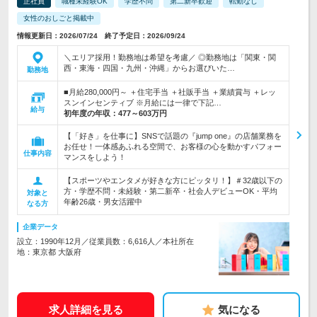
正社員
職種未経験OK
学歴不問
第二新卒歓迎
転勤なし
女性のおしごと掲載中
情報更新日：2026/07/24 終了予定日：2026/09/24
＼エリア採用！勤務地は希望を考慮／ ◎勤務地は「関東・関
西・東海・四国・九州・沖縄」からお選びいた…
勤務地
■月給280,000円～ ＋住宅手当 ＋社販手当 ＋業績賞与 ＋レッ
スンインセンティブ ※月給には一律で下記…
給与
初年度の年収：
477～603万円
【「好き」を仕事に】SNSで話題の『jump one』の店舗業務を
お任せ！一体感あふれる空間で、お客様の心を動かすパフォー
仕事内容
マンスをしよう！
【スポーツやエンタメが好きな方にピッタリ！】＃32歳以下の
方・学歴不問・未経験・第二新卒・社会人デビューOK・平均
対象と
年齢26歳・男女活躍中
なる方
企業データ
設立：1990年12月／従業員数：6,616人／本社所在
地：東京都 大阪府
求人詳細を見る
気になる