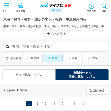
東海版
メニュー
会員登録
閲覧履歴
検索
東海／保育・教育・通訳の求人・転職・中途採用情報
東海／保育・教育・通訳の転職・求人一覧ページです。マイナビ転職では保育、教
師・講師・インストラクター、通訳・翻訳などからもあなたにぴったりの求人を探せ
もっと見る
ます。
東海／保育・教育・通訳
勤務地
職種
年収
特徴
条件変更
東海
以外でも
東海
で募集中の求人
同時に募集中の求人
355
1
50
件中
-
件
並び替え
1
2
3
4
5
8
…