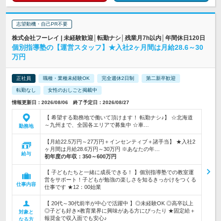
志望動機・自己PR不要
株式会社フーレイ | 未経験歓迎│転勤ナシ│残業月7h以内│年間休日120日
個別指導塾の【運営スタッフ】★入社2ヶ月間は月給28.6～30
万円
正社員
職種・業種未経験OK
完全週休2日制
第二新卒歓迎
転勤なし
女性のおしごと掲載中
情報更新日：2026/08/06 終了予定日：2026/08/27
【 希望する勤務地で働いて頂けます！ 転勤ナシ♪】 ☆北海道
～九州まで、全国各エリアで募集中 ☆車…
勤務地
【月給22.5万円～27万円＋インセンティブ＋諸手当】 ★入社2
ヶ月間は月給28.6万円～30万円 ※あなたの年…
給与
初年度の年収：
350～600万円
【 子どもたちと一緒に成長できる！ 】個別指導塾での教室運
営をサポート！子どもが勉強の楽しさを知るきっかけをつくる
仕事内容
仕事です ★12：00始業
【 20代～30代前半が中心で活躍中 】◎未経験OK ◎高卒以上
◎子ども好き×教育業界に興味がある方にぴったり ★固定給＋
対象と
報奨金で収入面でも安心♪
なる方