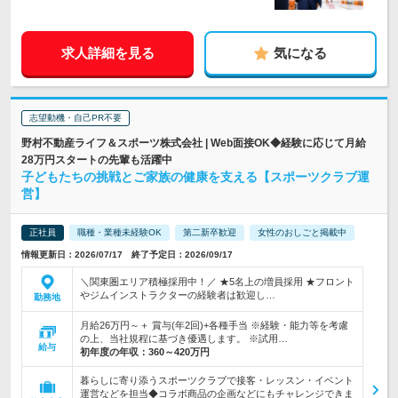
求人詳細を見る
気になる
志望動機・自己PR不要
野村不動産ライフ＆スポーツ株式会社 | Web面接OK◆経験に応じて月給
28万円スタートの先輩も活躍中
子どもたちの挑戦とご家族の健康を支える【スポーツクラブ運
営】
正社員
職種・業種未経験OK
第二新卒歓迎
女性のおしごと掲載中
情報更新日：2026/07/17 終了予定日：2026/09/17
＼関東圏エリア積極採用中！／ ★5名上の増員採用 ★フロント
やジムインストラクターの経験者は歓迎し…
勤務地
月給26万円～＋ 賞与(年2回)+各種手当 ※経験・能力等を考慮
の上、当社規程に基づき優遇します。 ※試用…
給与
初年度の年収：
360～420万円
暮らしに寄り添うスポーツクラブで接客・レッスン・イベント
運営などを担当◆コラボ商品の企画などにもチャレンジできま