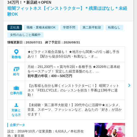
34万円！＊新店続々OPEN
暗闇フィットネス【インストラクター】＊残業ほぼなし＊未経
験OK
正社員
職種・業種未経験OK
学歴不問
第二新卒歓迎
転勤なし
女性のおしごと掲載中
情報更新日：2026/07/21 終了予定日：2026/08/31
★ピラティス複合店舗も！ ★地方から関東への引っ越し手当
あり！ 【駅から徒歩5分以内・転勤なし・オ…
勤務地
月給：291,200円～＋賞与年2回＋各種手当 ★2026年に基本給
をベースアップ！ 安定した経営基盤のもと、…
給与
初年度の年収：
400～500万円
【お客様も自分も輝くインストラクターに！】 暗闇フィット
ネス「FEELCYCLE」のレッスンを担当！早番は13時半に退
仕事内容
勤！
【未経験・第二新卒大歓迎！】20代中心に活躍中★エンタメ、
音楽、スポーツ、ファッションなど、あなたの「好き」が活か
対象と
せます！
なる方
企業データ
設立：2016年10月／従業員数：6,616人／本社所在
地：東京都