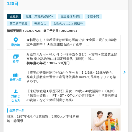
120日
正社員
職種・業種未経験OK
完全週休2日制
学歴不問
第二新卒歓迎
転勤なし
女性のおしごと掲載中
情報更新日：2026/07/28 終了予定日：2026/08/31
★転勤なし！※希望者は転勤も可能です ★全国に現在約400教
室を展開中！ ★新規開校も続々計画中！…
勤務地
月給21.8万円～41万円（一律手当を含む）＋賞与＋交通費全額
支給 ※上記給与には固定残業代（8時間～40…
給与
初年度の年収：
300～500万円
【充実の研修体制でゼロから学べる！】1.5歳～18歳が通う、
発達支援教室の運営☆産育休取得率100％で長期キャリアも築
仕事内容
きやすい
【未経験歓迎★学歴不問】男女・20代～40代活躍中♪《条件》
「保育士資格」「PT・ST・OTなどの専門資格」「児童指導員
対象と
の資格」など☆休暇制度が充実♪
なる方
企業データ
設立：1987年4月／従業員数：3,900人／本社所在
地：静岡県