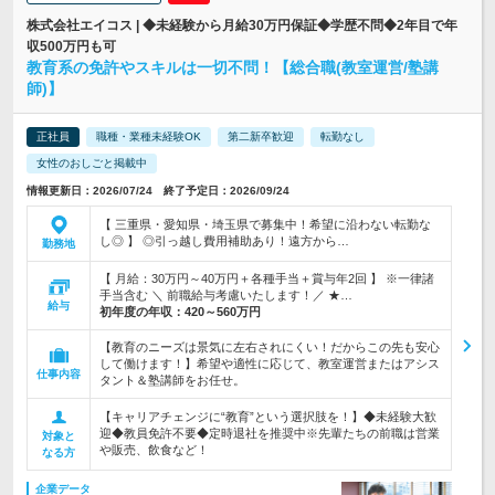
株式会社エイコス | ◆未経験から月給30万円保証◆学歴不問◆2年目で年
収500万円も可
教育系の免許やスキルは一切不問！【総合職(教室運営/塾講
師)】
正社員
職種・業種未経験OK
第二新卒歓迎
転勤なし
女性のおしごと掲載中
情報更新日：2026/07/24 終了予定日：2026/09/24
【 三重県・愛知県・埼玉県で募集中！希望に沿わない転勤な
し◎ 】 ◎引っ越し費用補助あり！遠方から…
勤務地
【 月給：30万円～40万円＋各種手当＋賞与年2回 】 ※一律諸
手当含む ＼ 前職給与考慮いたします！／ ★…
給与
初年度の年収：
420～560万円
【教育のニーズは景気に左右されにくい！だからこの先も安心
して働けます！】希望や適性に応じて、教室運営またはアシス
仕事内容
タント＆塾講師をお任せ。
【キャリアチェンジに“教育”という選択肢を！】◆未経験大歓
迎◆教員免許不要◆定時退社を推奨中※先輩たちの前職は営業
対象と
や販売、飲食など！
なる方
企業データ