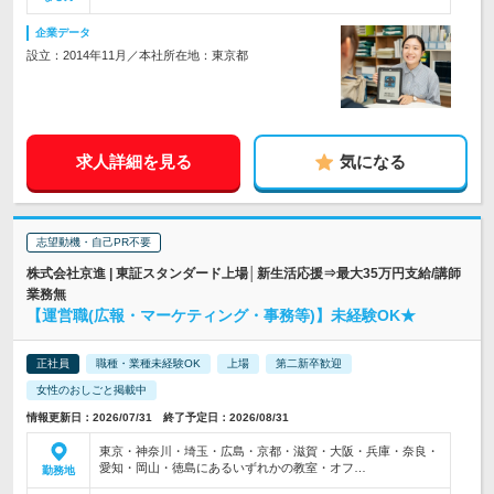
企業データ
設立：2014年11月／本社所在地：東京都
求人詳細を見る
気になる
志望動機・自己PR不要
株式会社京進 | 東証スタンダード上場│新生活応援⇒最大35万円支給/講師
業務無
【運営職(広報・マーケティング・事務等)】未経験OK★
正社員
職種・業種未経験OK
上場
第二新卒歓迎
女性のおしごと掲載中
情報更新日：2026/07/31 終了予定日：2026/08/31
東京・神奈川・埼玉・広島・京都・滋賀・大阪・兵庫・奈良・
愛知・岡山・徳島にあるいずれかの教室・オフ…
勤務地