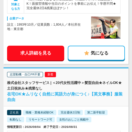
K！面接官情報や当日のポイントを事前にお伝え！学歴不問★
対象と
完全週休2日&残業ほぼナシ！
なる方
企業データ
設立：1993年10月／従業員数：1,804人／本社所在
地：東京都
求人詳細を見る
気になる
志望動機・自己PR不要
株式会社スタッフサービス | ＜20代女性活躍中＞髪型自由★ネイルOK★
土日祝休み★残業なし
在宅OK★ムリなく自然に英語力が身につく♪【英文事務】服装
自由
正社員
職種・業種未経験OK
完全週休2日制
第二新卒歓迎
転勤なし
リモートワーク可
女性のおしごと掲載中
情報更新日：2026/08/04 終了予定日：2026/08/31