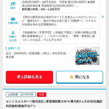
月給255,000円～(諸手当含め 月収例 最大325,000円) ★経験
者は前給保証★ 有資格者 [1]月給290,000円～…
給与
初年度の年収：
350～1,000万円
【専任の教育担当が成長サポート】患者さんへのカウンセリン
グ・施術を行い、痛みや悩みを取り除く”治療家”へ。※スキル
仕事内容
や知識を深める定期勉強会も
【未経験OK｜学歴不問】＼35歳以下限定／ 先輩の前職は介護
職や医療事務など ｜「スポーツが好き」「整体・整骨院に通
対象と
ったことがある」そんな方もぜひ
なる方
企業データ
設立：2006年8月／従業員数：290人／本社所在地：
東京都
求人詳細を見る
気になる
志望動機・自己PR不要
セントラルスポーツ株式会社 | 家賃補助最大40％/賞与約3ヵ月分/自社施設
利用無料/家族手当アリ