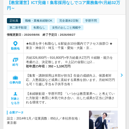
【教室運営】ICT完備！集客採用なしでコア業務集中/月給32万
円～
正社員
職種・業種未経験OK
完全週休2日制
学歴不問
第二新卒歓迎
転勤なし
女性のおしごと掲載中
情報更新日：2026/08/06 終了予定日：2026/08/27
★転居を伴う転勤なし＆駅徒歩10分圏内でアクセス抜群◎ ★
東京・神奈川・埼玉・千葉・愛知・大阪・京…
勤務地
月給326,800円～916,800円+学力給最大2万円 ※経験・能力を
考慮の上、決定致します。 ※上記の金額には2…
給与
初年度の年収：
392～1,100万円
【集客・講師採用は本部が担当】生徒の成績向上、保護者対
応、入塾面談など成果に直結する業務を担います。月給90万円
仕事内容
も可！引越し手当＆子供手当有！
【未経験歓迎・学歴不問】「いつかは教育業界へ」と考えてい
た方歓迎！教育に本気で向き合い、出した成果が正当に評価さ
対象と
れる環境です。
なる方
企業データ
設立：2014年1月／従業員数：850人／本社所在地：
東京都