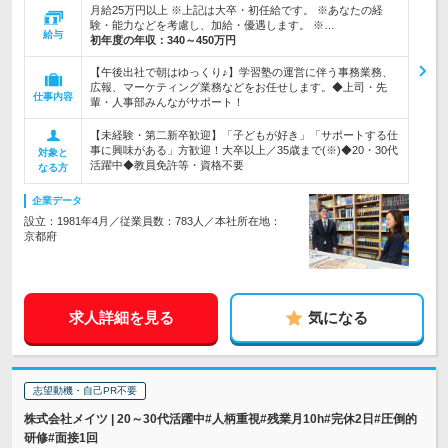
月給25万円以上 ※上記は大卒・初任給です。 ※あなたの経
験・能力などを考慮し、加給・優遇します。 ※…
給与
初年度の年収：
340～450万円
【午後出社で朝はゆっくり♪】学習塾の運営に伴う事務業務、
広報、マーケティング業務などをお任せします。◆上司・先
仕事内容
輩・人事部みんながサポート！
【未経験・第二新卒歓迎】「子どもが好き」「サポートする仕
事に興味がある」方歓迎！大卒以上／35歳まで(※)◆20・30代
対象と
活躍中◆教員免許等・資格不要
なる方
企業データ
設立：1981年4月／従業員数：783人／本社所在地：
京都府
求人詳細を見る
気になる
志望動機・自己PR不要
株式会社メイツ | 20～30代活躍中#人柄重視#残業月10h#完休2日#圧倒的
研修#面接1回