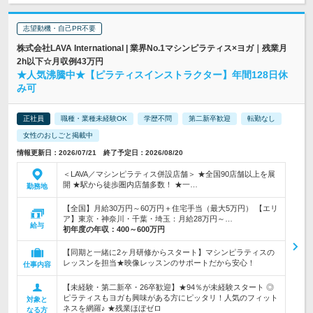
志望動機・自己PR不要
株式会社LAVA International | 業界No.1マシンピラティス×ヨガ｜残業月
2h以下☆月収例43万円
★人気沸騰中★【ピラティスインストラクター】年間128日休
み可
正社員
職種・業種未経験OK
学歴不問
第二新卒歓迎
転勤なし
女性のおしごと掲載中
情報更新日：2026/07/21 終了予定日：2026/08/20
＜LAVA／マシンピラティス併設店舗＞ ★全国90店舗以上を展
開 ★駅から徒歩圏内店舗多数！ ★一…
勤務地
【全国】月給30万円～60万円＋住宅手当（最大5万円） 【エリ
ア】東京・神奈川・千葉・埼玉：月給28万円～…
給与
初年度の年収：
400～600万円
【同期と一緒に2ヶ月研修からスタート】マシンピラティスの
レッスンを担当★映像レッスンのサポートだから安心！
仕事内容
【未経験・第二新卒・26卒歓迎】★94％が未経験スタート ◎
ピラティスもヨガも興味がある方にピッタリ！人気のフィット
対象と
ネスを網羅♪ ★残業ほぼゼロ
なる方