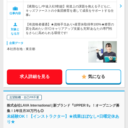
【夜勤なし/中途入社9割超】発達上の課題を抱える子どもに、
キッズファーストの小集団療育を通して成長をサポートする仕
仕事内容
事♪
【有資格者優遇】★資格手当あり×産育休取得率100%★療育の
質を高めたい方!◎キャリアアップ支援も充実!あなたの専門性
対象と
をさらに高められる環境です!
なる方
企業データ
本社所在地：東京都
求人詳細を見る
気になる
志望動機・自己PR不要
株式会社LAVA International | 新ブランド『UPPER 9』！オープニング募
集！1年目月30万円も◎
未経験OK！【インストラクター】★残業ほぼなし×日曜定休あ
り★