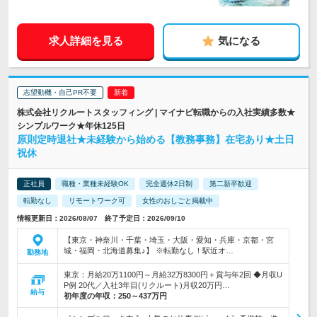
求人詳細を見る
気になる
志望動機・自己PR不要
株式会社リクルートスタッフィング | マイナビ転職からの入社実績多数★
シンプルワーク★年休125日
原則定時退社★未経験から始める【教務事務】在宅あり★土日
祝休
正社員
職種・業種未経験OK
完全週休2日制
第二新卒歓迎
転勤なし
リモートワーク可
女性のおしごと掲載中
情報更新日：2026/08/07 終了予定日：2026/09/10
【東京・神奈川・千葉・埼玉・大阪・愛知・兵庫・京都・宮
城・福岡・北海道募集♪】 ※転勤なし！駅近オ…
勤務地
東京：月給20万1100円～月給32万8300円＋賞与年2回 ◆月収U
P例 20代／入社3年目(リクルート)月収20万円…
給与
初年度の年収：
250～437万円