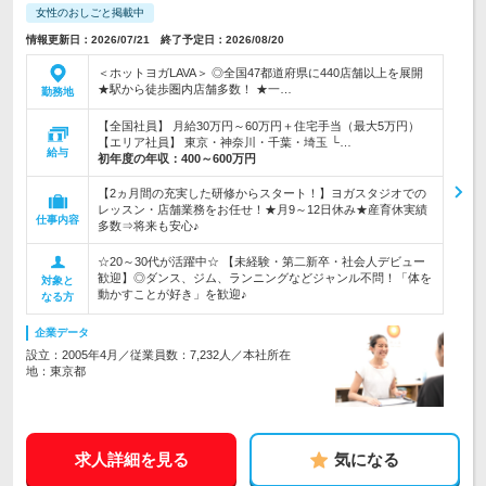
女性のおしごと掲載中
情報更新日：2026/07/21 終了予定日：2026/08/20
＜ホットヨガLAVA＞ ◎全国47都道府県に440店舗以上を展開
★駅から徒歩圏内店舗多数！ ★一…
勤務地
【全国社員】 月給30万円～60万円＋住宅手当（最大5万円）
【エリア社員】 東京・神奈川・千葉・埼玉 └…
給与
初年度の年収：
400～600万円
【2ヵ月間の充実した研修からスタート！】ヨガスタジオでの
レッスン・店舗業務をお任せ！★月9～12日休み★産育休実績
仕事内容
多数⇒将来も安心♪
☆20～30代が活躍中☆ 【未経験・第二新卒・社会人デビュー
歓迎】◎ダンス、ジム、ランニングなどジャンル不問！「体を
対象と
動かすことが好き」を歓迎♪
なる方
企業データ
設立：2005年4月／従業員数：7,232人／本社所在
地：東京都
求人詳細を見る
気になる