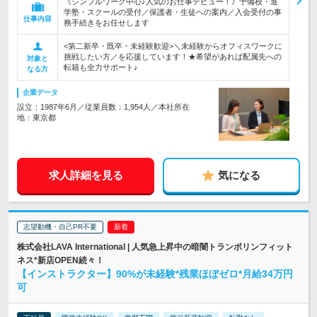
《シンプルワーク中心♪人気のお仕事デビュー！》予備校・進
学塾・スクールの受付／保護者・生徒への案内／入会受付の事
仕事内容
務手続きをお任せします
<第二新卒・既卒・未経験歓迎>＼未経験からオフィスワークに
挑戦したい方／を応援しています！★希望があれば配属先への
対象と
転籍も全力サポート♪
なる方
企業データ
設立：1987年6月／従業員数：1,954人／本社所在
地：東京都
求人詳細を見る
気になる
志望動機・自己PR不要
株式会社LAVA International | 人気急上昇中の暗闇トランポリンフィット
ネス*新店OPEN続々！
【インストラクター】90%が未経験*残業ほぼゼロ*月給34万円
可