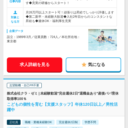
仕事内容
す◆充実の研修からスタート！
月26万円以上スタート可！頑張りは昇給でしっかり評価します
◆第二新卒・未経験大歓迎◆入社2年目からのコンスタントな
対象と
昇給も◆連休OK・福利厚生充実
なる方
企業データ
設立：1989年3月／従業員数：724人／本社所在地：
東京都
求人詳細を見る
気になる
志望動機・自己PR不要
株式会社クラ・ゼミ | 未経験歓迎*完全週休2日*退職金あり*産後パパ育休
取得率100％
こどもの個性を育む【支援スタッフ】年休120日以上／男性活
躍中
正社員
職種・業種未経験OK
完全週休2日制
学歴不問