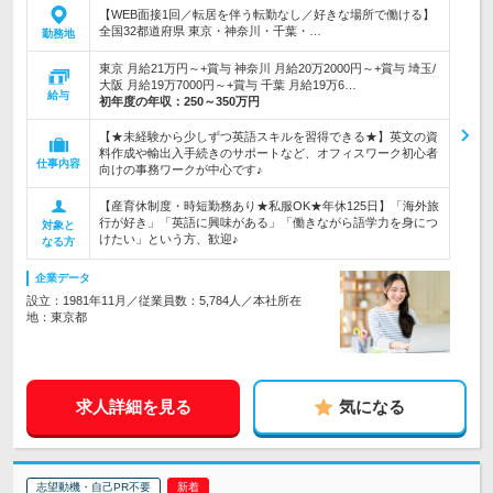
【WEB面接1回／転居を伴う転勤なし／好きな場所で働ける】
全国32都道府県 東京・神奈川・千葉・…
勤務地
東京 月給21万円～+賞与 神奈川 月給20万2000円～+賞与 埼玉/
大阪 月給19万7000円～+賞与 千葉 月給19万6…
給与
初年度の年収：
250～350万円
【★未経験から少しずつ英語スキルを習得できる★】英文の資
料作成や輸出入手続きのサポートなど、オフィスワーク初心者
仕事内容
向けの事務ワークが中心です♪
【産育休制度・時短勤務あり★私服OK★年休125日】「海外旅
行が好き」「英語に興味がある」「働きながら語学力を身につ
対象と
けたい」という方、歓迎♪
なる方
企業データ
設立：1981年11月／従業員数：5,784人／本社所在
地：東京都
求人詳細を見る
気になる
志望動機・自己PR不要