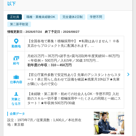
以下
正社員
職種・業種未経験OK
完全週休2日制
学歴不問
第二新卒歓迎
情報更新日：2026/07/24 終了予定日：2026/08/27
【全国各地で募集！積極採用中】 ▼転勤はありません！ ※各
支店からプロジェクト先に配属されます。…
勤務地
月給21万円～35万円+諸手当+賞与2回(昨年度実績50～80万円)
＜年収例＞ 500万円／入社5年／30歳 370万円…
給与
初年度の年収：
310～450万円
【官公庁案件多数で安定性あり】先輩のアシスタントからスタ
ート！表と照らし合わせて設備を確認★残業月10h以下★先輩
仕事内容
が隣にいるので安心
【未経験・第二新卒・初めての社会人もOK・学歴不問】入社
前のスキル一切不要！積極採用中⇒たくさんの同期と一緒にス
対象と
タート！★年収例:500万円/30歳
なる方
企業データ
設立：1973年7月／従業員数：1,600人／本社所在
地：東京都