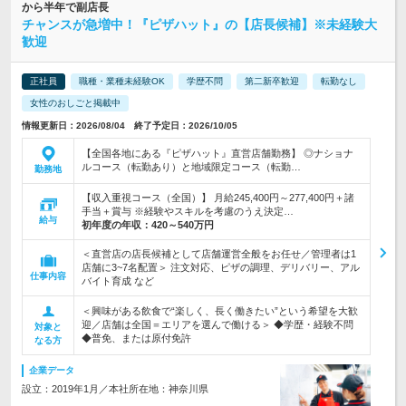
から半年で副店長
チャンスが急増中！『ピザハット』の【店長候補】※未経験大
歓迎
正社員
職種・業種未経験OK
学歴不問
第二新卒歓迎
転勤なし
女性のおしごと掲載中
情報更新日：2026/08/04 終了予定日：2026/10/05
【全国各地にある『ピザハット』直営店舗勤務】 ◎ナショナ
ルコース（転勤あり）と地域限定コース（転勤…
勤務地
【収入重視コース（全国）】 月給245,400円～277,400円＋諸
手当＋賞与 ※経験やスキルを考慮のうえ決定…
給与
初年度の年収：
420～540万円
＜直営店の店長候補として店舗運営全般をお任せ／管理者は1
店舗に3~7名配置＞ 注文対応、ピザの調理、デリバリー、アル
仕事内容
バイト育成 など
＜興味がある飲食で“楽しく、長く働きたい”という希望を大歓
迎／店舗は全国＝エリアを選んで働ける＞ ◆学歴・経験不問
対象と
◆普免、または原付免許
なる方
企業データ
設立：2019年1月／本社所在地：神奈川県