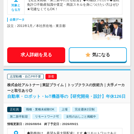
【完全未経験・第二新卒の方も歓迎】◆45歳以下の方※◆運転
免許◎不動産知識や査定・商談スキルを身につけたい方はぜひ
対象と
★宅建なくてもOK！
なる方
企業データ
設立：2011年1月／本社所在地：東京都
求人詳細を見る
気になる
志望動機・自己PR不要
株式会社アルトナー | 東証プライム｜トップクラスの技術力｜大手メーカ
ーと取引あり◎
自動車・ロボット・IoT機器等の【研究開発・設計】年休126日
正社員
職種・業種未経験OK
上場
完全週休2日制
第二新卒歓迎
リモートワーク可
女性のおしごと掲載中
情報更新日：2026/08/04 終了予定日：2026/09/21
◆勤務地は、希望を最大限配慮します ◆リモートワークあり