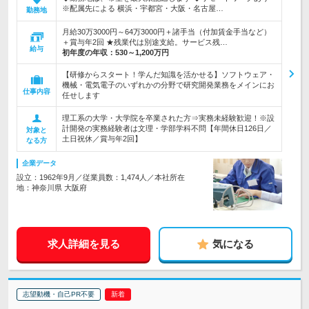
※配属先による 横浜・宇都宮・大阪・名古屋…
勤務地
月給30万3000円～64万3000円＋諸手当（付加賃金手当など）
＋賞与年2回 ★残業代は別途支給。サービス残…
給与
初年度の年収：
530～1,200万円
【研修からスタート！学んだ知識を活かせる】ソフトウェア・
機械・電気電子のいずれかの分野で研究開発業務をメインにお
仕事内容
任せします
理工系の大学・大学院を卒業された方⇒実務未経験歓迎！※設
計開発の実務経験者は文理・学部学科不問【年間休日126日／
対象と
土日祝休／賞与年2回】
なる方
企業データ
設立：1962年9月／従業員数：1,474人／本社所在
地：神奈川県 大阪府
求人詳細を見る
気になる
志望動機・自己PR不要