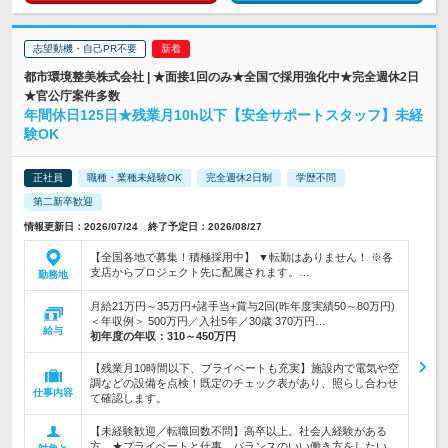
志望動機・自己PR不要
都市環境整美株式会社 | ★面接1回のみ★全国で採用強化中★完全週休2日
★官公庁案件多数
年間休日125日★残業月10h以下【安全サポートスタッフ】未経
験OK
正社員
職種・業種未経験OK
完全週休2日制
学歴不問
第二新卒歓迎
情報更新日：2026/07/24 終了予定日：2026/08/27
【全国各地で募集！積極採用中】 ▼転勤はありません！ ※各
支店からプロジェクト先に配属されます。…
勤務地
月給21万円～35万円+諸手当+賞与2回(昨年度実績50～80万円)
＜年収例＞ 500万円／入社5年／30歳 370万円…
給与
初年度の年収：
310～450万円
【残業月10時間以下、プライベートも充実】施設内で電気や空
調などの設備を点検！既定のチェック表があり、照らし合わせ
仕事内容
て確認します。
【未経験歓迎／転職回数不問】高卒以上。社会人経験がある
方。★プライベートと仕事、バランスのいい働き方をしたい