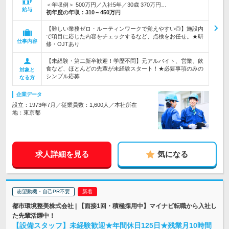
＜年収例＞ 500万円／入社5年／30歳 370万円…
給与
初年度の年収：
310～450万円
【難しい業務ゼロ・ルーティンワークで覚えやすい◎】施設内
で項目に応じた内容をチェックするなど、点検をお任せ。★研
仕事内容
修・OJTあり
【未経験・第二新卒歓迎！学歴不問】元アルバイト、営業、飲
食など、ほとんどの先輩が未経験スタート！★必要事項のみの
対象と
シンプル応募
なる方
企業データ
設立：1973年7月／従業員数：1,600人／本社所在
地：東京都
求人詳細を見る
気になる
志望動機・自己PR不要
都市環境整美株式会社 | 【面接1回・積極採用中】マイナビ転職から入社し
た先輩活躍中！
【設備スタッフ】未経験歓迎★年間休日125日★残業月10時間