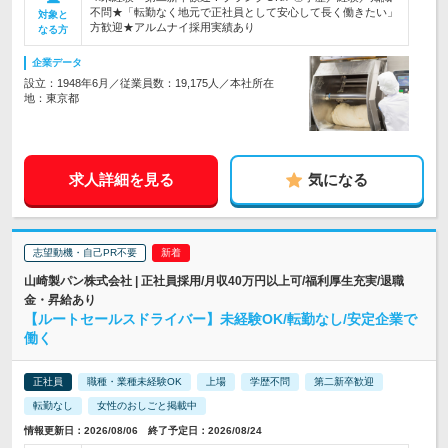
不問★「転勤なく地元で正社員として安心して長く働きたい」
対象と
方歓迎★アルムナイ採用実績あり
なる方
企業データ
設立：1948年6月／従業員数：19,175人／本社所在
地：東京都
求人詳細を見る
気になる
志望動機・自己PR不要
山崎製パン株式会社 | 正社員採用/月収40万円以上可/福利厚生充実/退職
金・昇給あり
【ルートセールスドライバー】未経験OK/転勤なし/安定企業で
働く
正社員
職種・業種未経験OK
上場
学歴不問
第二新卒歓迎
転勤なし
女性のおしごと掲載中
情報更新日：2026/08/06 終了予定日：2026/08/24