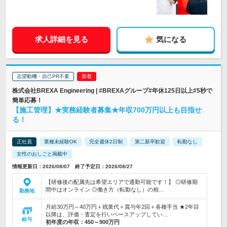
求人詳細を見る
気になる
志望動機・自己PR不要
株式会社BREXA Engineering | #BREXAグループ#年休125日以上#5秒で
簡単応募！
【施工管理】★実務経験者募集★年収700万円以上も目指せ
る！
正社員
業種未経験OK
完全週休2日制
第二新卒歓迎
転勤なし
女性のおしごと掲載中
情報更新日：2026/08/07 終了予定日：2026/08/27
【研修後の配属先は希望エリアで通勤可能です！】 ◎研修期
間中はオンライン ◎働き方（転勤なし）の相…
勤務地
月給30万円～40万円＋残業代＋賞与年2回＋各種手当 ★2年目
以降は、評価・査定を行いベースアップしてい…
給与
初年度の年収：
450～900万円