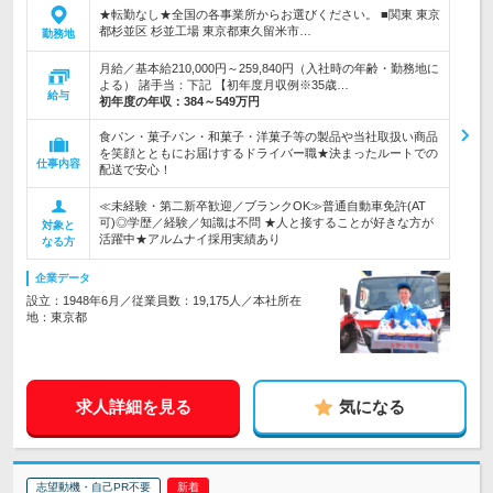
★転勤なし★全国の各事業所からお選びください。 ■関東 東京
都杉並区 杉並工場 東京都東久留米市…
勤務地
月給／基本給210,000円～259,840円（入社時の年齢・勤務地に
よる） 諸手当：下記 【初年度月収例※35歳…
給与
初年度の年収：
384～549万円
食パン・菓子パン・和菓子・洋菓子等の製品や当社取扱い商品
を笑顔とともにお届けするドライバー職★決まったルートでの
仕事内容
配送で安心！
≪未経験・第二新卒歓迎／ブランクOK≫普通自動車免許(AT
可)◎学歴／経験／知識は不問 ★人と接することが好きな方が
対象と
活躍中★アルムナイ採用実績あり
なる方
企業データ
設立：1948年6月／従業員数：19,175人／本社所在
地：東京都
求人詳細を見る
気になる
志望動機・自己PR不要