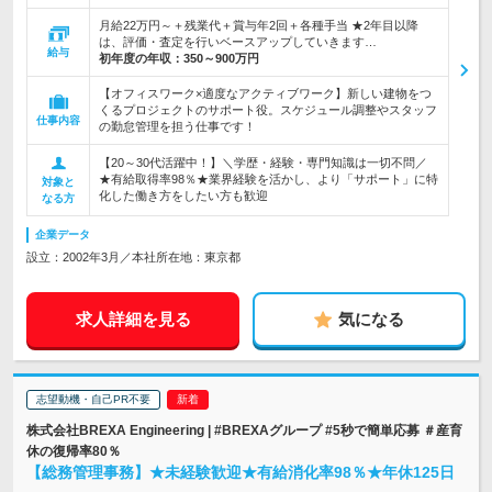
月給22万円～＋残業代＋賞与年2回＋各種手当 ★2年目以降
は、評価・査定を行いベースアップしていきます…
給与
初年度の年収：
350～900万円
【オフィスワーク×適度なアクティブワーク】新しい建物をつ
くるプロジェクトのサポート役。スケジュール調整やスタッフ
仕事内容
の勤怠管理を担う仕事です！
【20～30代活躍中！】＼学歴・経験・専門知識は一切不問／
★有給取得率98％★業界経験を活かし、より「サポート」に特
対象と
化した働き方をしたい方も歓迎
なる方
企業データ
設立：2002年3月／本社所在地：東京都
求人詳細を見る
気になる
志望動機・自己PR不要
株式会社BREXA Engineering | #BREXAグループ #5秒で簡単応募 ＃産育
休の復帰率80％
【総務管理事務】★未経験歓迎★有給消化率98％★年休125日