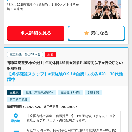
設立：2019年8月／従業員数：1,300人／本社所在
地：東京都
求人詳細を見る
気になる
志望動機・自己PR不要
都市環境整美株式会社 | 年間休日125日★残業月10時間以下★官公庁との
取引多数！
【点検確認スタッフ】#未経験OK！#面接1回のみ#20・30代活
躍中
正社員
職種・業種未経験OK
完全週休2日制
学歴不問
第二新卒歓迎
情報更新日：2026/07/24 終了予定日：2026/08/27
【全国各地で募集！積極採用中】 ▼転勤はありません！ ※各
支店からプロジェクト先に配属されます。…
勤務地
月給21万円～35万円+諸手当+賞与2回(昨年度実績50～80万円)