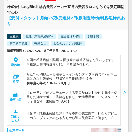
株式会社LadyBird | 総合美容メーカー直営の美容サロンならでは安定基盤
で安心
【受付スタッフ】月給25万/完週休2日/原則定時/無料脱毛特典あ
り
正社員
職種・業種未経験OK
完全週休2日制
学歴不問
第二新卒歓迎
転勤なし
女性のおしごと掲載中
情報更新日：2026/07/24 終了予定日：2026/10/22
全国の希望店舗へ配属 ※面接時に希望店舗をお伺いします。
※複数店舗同時選考可能。 ※希望を伴わな…
勤務地
月給25万円以上＋各種手当＋インセンティブ＋賞与年2回 ※上
記はみなし残業代（37,000円/24時間分）を含…
給与
初年度の年収：
360～600万円
【ローランドがプロデュースする美容サロン】受付や機器を使
用した施術サポート業務をお任せ。女性専用サロンでスタッフ
仕事内容
は全員女性！未経験でもOK！
【業界・職種未経験歓迎】学歴不問◇第二新卒、社会人デビュ
対象と
ーの方、ブランクのある方も大歓迎◇美容業界で働きたい方
なる方
企業データ