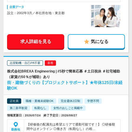
企業データ
設立：2002年3月／本社所在地：東京都
求人詳細を見る
気になる
志望動機・自己PR不要
株式会社BREXA Engineering | #5秒で簡単応募 ＃土日祝休 ＃社宅補助
（家賃の50％が補助）あり
街・建物づくりの【プロジェクトサポート】★年休125日/未経
験OK
正社員
職種・業種未経験OK
完全週休2日制
学歴不問
第二新卒歓迎
転勤なし
女性のおしごと掲載中
情報更新日：2026/07/24 終了予定日：2026/08/27
【研修後の配属先は希望エリアで通勤可能です！】 ◎研修期
間中はオンライン ◎働き方（転勤なし）の相…
勤務地