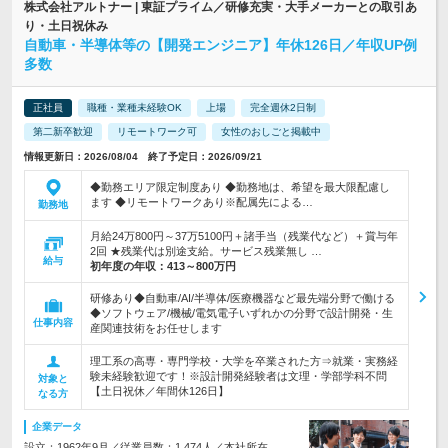
株式会社アルトナー | 東証プライム／研修充実・大手メーカーとの取引あ
り・土日祝休み
自動車・半導体等の【開発エンジニア】年休126日／年収UP例
多数
正社員
職種・業種未経験OK
上場
完全週休2日制
第二新卒歓迎
リモートワーク可
女性のおしごと掲載中
情報更新日：2026/08/04 終了予定日：2026/09/21
◆勤務エリア限定制度あり ◆勤務地は、希望を最大限配慮し
ます ◆リモートワークあり※配属先による…
勤務地
月給24万800円～37万5100円＋諸手当（残業代など）＋賞与年
2回 ★残業代は別途支給。サービス残業無し …
給与
初年度の年収：
413～800万円
研修あり◆自動車/AI/半導体/医療機器など最先端分野で働ける
◆ソフトウェア/機械/電気電子いずれかの分野で設計開発・生
仕事内容
産関連技術をお任せします
理工系の高専・専門学校・大学を卒業された方⇒就業・実務経
験未経験歓迎です！※設計開発経験者は文理・学部学科不問
対象と
【土日祝休／年間休126日】
なる方
企業データ
設立：1962年9月／従業員数：1,474人／本社所在