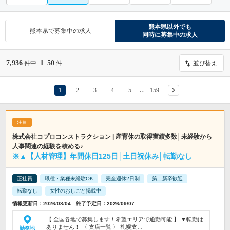
熊本県
以外でも
熊本県
で募集中の求人
同時に募集中の求人
7,936
1
50
件中
-
件
並び替え
1
2
3
4
5
159
…
株式会社コプロコンストラクション | 産育休の取得実績多数│未経験から
人事関連の経験を積める♪
※▲【人材管理】年間休日125日│土日祝休み│転勤なし
正社員
職種・業種未経験OK
完全週休2日制
第二新卒歓迎
転勤なし
女性のおしごと掲載中
情報更新日：2026/08/04 終了予定日：2026/09/07
【 全国各地で募集します！希望エリアで通勤可能 】 ▼転勤は
ありません！ 〈 支店一覧 〉 札幌支…
勤務地