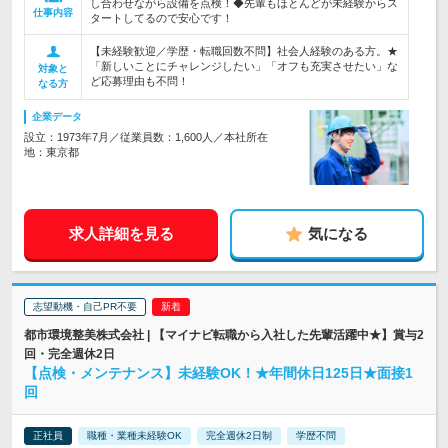
し合わせながら設備を点検！◆先輩もほとんどが未経験からス
仕事内容
タートしてるので安心です！
【未経験歓迎／学歴・転職回数不問】社会人経験のある方。★
「新しいことにチャレンジしたい」「オフも充実させたい」な
対象と
ど応募理由も不問！
なる方
企業データ
設立：1973年7月／従業員数：1,600人／本社所在
地：東京都
求人詳細を見る
気になる
志望動機・自己PR不要
都市環境整美株式会社 | 【マイナビ転職から入社した先輩活躍中★】賞与2
回・完全週休2日
【点検・メンテナンス】未経験OK！★年間休日125日★面接1
回
正社員
職種・業種未経験OK
完全週休2日制
学歴不問