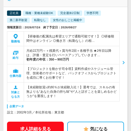
～
正社員
職種・業種未経験OK
完全週休2日制
学歴不問
第二新卒歓迎
転勤なし
女性のおしごと掲載中
情報更新日：2026/07/24 終了予定日：2026/08/27
【研修後の配属先は希望エリアで通勤可能です！】 ◎研修期
間中はオンライン ◎働き方（転勤なし）の相…
勤務地
月給22万円～＋残業代＋賞与年2回＋各種手当 ★2年目以降
は、評価・査定を行いベースアップしていきます…
給与
初年度の年収：
350～900万円
【プロジェクトを動かす司令塔】資料作成やスケジュール管
理、技術者のサポートなど、バックオフィスからプロジェクト
仕事内容
を成功に導くお仕事です！
【未経験歓迎♪約80％が未経験入社！】選考では、スキルの有
無よりも“あなた自身の持ち味”や“人と話すことを楽しめるかど
対象と
うか”を重視します！
なる方
企業データ
設立：2002年3月／本社所在地：東京都
求人詳細を見る
気になる