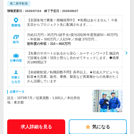
第二新卒歓迎
情報更新日：2026/07/24 終了予定日：2026/08/27
【全国各地で募集！積極採用中】 ▼転勤はありません！ ※各
支店からプロジェクト先に配属されます。…
勤務地
月給21万円～35万円+諸手当+賞与2回(昨年度実績50～80万円)
＜年収例＞ 500万円／入社5年／30歳 370万円…
給与
初年度の年収：
310～450万円
【先輩のサポートがあるから安心・ルーティンワーク】施設内
で設備を点検！項目と照らし合わせてチェックします。◆残業
仕事内容
月10時間以下
【未経験歓迎／転職回数不問】高卒以上。★社会人デビューも
歓迎★元営業、販売、事務、製造など異業種からの先輩がたく
対象と
さん活躍しています
なる方
企業データ
設立：1973年7月／従業員数：1,600人／本社所在
地：東京都
求人詳細を見る
気になる