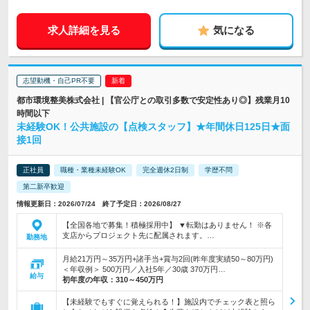
求人詳細を見る
気になる
志望動機・自己PR不要
都市環境整美株式会社 | 【官公庁との取引多数で安定性あり◎】残業月10
時間以下
未経験OK！公共施設の【点検スタッフ】★年間休日125日★面
接1回
正社員
職種・業種未経験OK
完全週休2日制
学歴不問
第二新卒歓迎
情報更新日：2026/07/24 終了予定日：2026/08/27
【全国各地で募集！積極採用中】 ▼転勤はありません！ ※各
支店からプロジェクト先に配属されます。…
勤務地
月給21万円～35万円+諸手当+賞与2回(昨年度実績50～80万円)
＜年収例＞ 500万円／入社5年／30歳 370万円…
給与
初年度の年収：
310～450万円
【未経験でもすぐに覚えられる！】施設内でチェック表と照ら