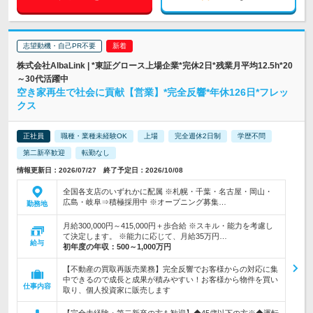
志望動機・自己PR不要
株式会社AlbaLink | *東証グロース上場企業*完休2日*残業月平均12.5h*20
～30代活躍中
空き家再生で社会に貢献【営業】*完全反響*年休126日*フレッ
クス
正社員
職種・業種未経験OK
上場
完全週休2日制
学歴不問
第二新卒歓迎
転勤なし
情報更新日：2026/07/27 終了予定日：2026/10/08
全国各支店のいずれかに配属 ※札幌・千葉・名古屋・岡山・
広島・岐阜⇒積極採用中 ※オープニング募集…
勤務地
月給300,000円～415,000円＋歩合給 ※スキル・能力を考慮し
て決定します。 ※能力に応じて、月給35万円…
給与
初年度の年収：
500～1,000万円
【不動産の買取再販売業務】完全反響でお客様からの対応に集
中できるので成長と成果が積みやすい！お客様から物件を買い
仕事内容
取り、個人投資家に販売します