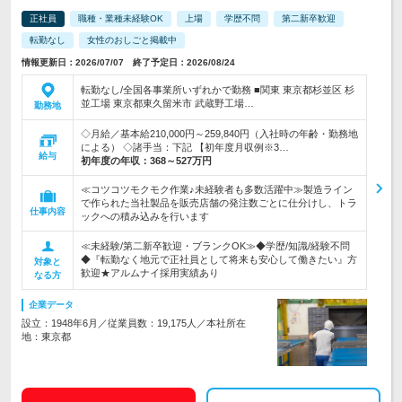
正社員
職種・業種未経験OK
上場
学歴不問
第二新卒歓迎
転勤なし
女性のおしごと掲載中
情報更新日：2026/07/07 終了予定日：2026/08/24
転勤なし/全国各事業所いずれかで勤務 ■関東 東京都杉並区 杉
並工場 東京都東久留米市 武蔵野工場…
勤務地
◇月給／基本給210,000円～259,840円（入社時の年齢・勤務地
による） ◇諸手当：下記 【初年度月収例※3…
給与
初年度の年収：
368～527万円
≪コツコツモクモク作業♪未経験者も多数活躍中≫製造ライン
で作られた当社製品を販売店舗の発注数ごとに仕分けし、トラ
仕事内容
ックへの積み込みを行います
≪未経験/第二新卒歓迎・ブランクOK≫◆学歴/知識/経験不問
◆『転勤なく地元で正社員として将来も安心して働きたい』方
対象と
歓迎★アルムナイ採用実績あり
なる方
企業データ
設立：1948年6月／従業員数：19,175人／本社所在
地：東京都