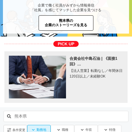
企業で働く社員がみずから情報発信
「社風」を感じてマッチした企業を見つける
熊本県の
企業のストーリーズを見る
PICK UP
合資会社中島石油 | 《面接1
回》…
【法人営業】転勤なし／年間休日
120日以上／未経験OK
熊本県
勤務地
職種
年収
特徴
条件変更