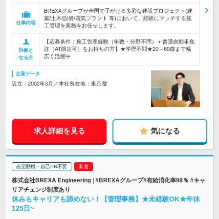
BREXAグループが全国で手がける多彩な建設プロジェクト(建
築/土木/設備/電気プラント 等)において、経験にマッチする施
仕事内容
工管理を業務をお任せします。
【応募条件：施工管理経験（年数・分野不問）＋普通自動車免
許（AT限定可）をお持ちの方】★学歴不問★20～60歳まで幅
対象と
広く活躍中
なる方
企業データ
設立：2002年3月／本社所在地：東京都
求人詳細を見る
気になる
志望動機・自己PR不要
株式会社BREXA Engineering | #BREXAグループ#有給消化率98％ #キャ
リアチェンジ制度あり
休みもキャリアも諦めない！【管理事務】★未経験OK★年休
125日~