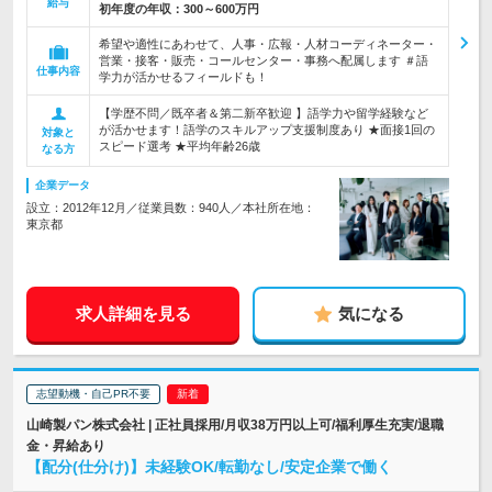
給与
初年度の年収：
300～600万円
希望や適性にあわせて、人事・広報・人材コーディネーター・
営業・接客・販売・コールセンター・事務へ配属します ＃語
仕事内容
学力が活かせるフィールドも！
【学歴不問／既卒者＆第二新卒歓迎 】語学力や留学経験など
が活かせます！語学のスキルアップ支援制度あり ★面接1回の
対象と
スピード選考 ★平均年齢26歳
なる方
企業データ
設立：2012年12月／従業員数：940人／本社所在地：
東京都
求人詳細を見る
気になる
志望動機・自己PR不要
山崎製パン株式会社 | 正社員採用/月収38万円以上可/福利厚生充実/退職
金・昇給あり
【配分(仕分け)】未経験OK/転勤なし/安定企業で働く