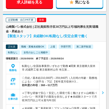
求人詳細を見る
気になる
志望動機・自己PR不要
山崎製パン株式会社 | 正社員採用/月収38万円以上可/福利厚生充実/退職
金・昇給あり
【製造スタッフ】未経験OK/転勤なし/安定企業で働く
正社員
職種・業種未経験OK
上場
学歴不問
第二新卒歓迎
転勤なし
女性のおしごと掲載中
情報更新日：2026/08/06 終了予定日：2026/08/24
転勤なし/全国各事業所いずれかで勤務 ■関東 東京都東久留米
市 武蔵野工場 東京都東村山市 埼玉第…
勤務地
◇月給／基本給210,000円～259,840円（入社時の年齢・勤務地
による） ◇諸手当：下記 【初年度月収例※3…
給与
初年度の年収：
368～517万円
≪丁寧な研修で安心！安定した環境で長く働けます≫山崎製パ
ンのパン・和洋菓子の製造を担当します★未経験スタートで月
仕事内容
収38万円以上可＆賞与年2回
≪未経験・第二新卒歓迎！ブランクOK≫◎学歴／経験／知識