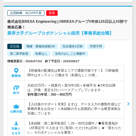
志望動機・自己PR不要
株式会社BREXA Engineering | #BREXAグループ#年休125日以上#5秒で
簡単応募！
業界大手グループ☆ポテンシャル採用【事務系総合職】
正社員
職種・業種未経験OK
完全週休2日制
学歴不問
第二新卒歓迎
転勤なし
女性のおしごと掲載中
情報更新日：2026/07/24 終了予定日：2026/08/27
【研修後の配属先は希望エリアで通勤可能です！】 ◎研修期
間中はオンライン ◎働き方（転勤なし）の相…
勤務地
月給22万円～＋残業代＋賞与年2回＋各種手当 ★2年目以降
は、評価・査定を行いベースアップしていきます…
給与
初年度の年収：
350～900万円
【入社後のサポート充実】まずは、データ入力や書類作成など
事務作業をお任せ！☆未経験の方も段階的に学べる教育体制を
仕事内容
完備しています。
【未経験・第二新卒歓迎】＼20～30代活躍中／◆要普通免許
（AT限定可 ※入社までに取得いただければOK ）★「変わりた
対象と
い」そのポテンシャルを重視！
なる方