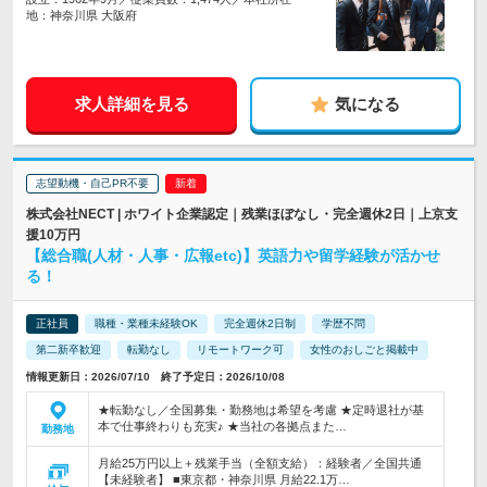
地：神奈川県 大阪府
求人詳細を見る
気になる
志望動機・自己PR不要
株式会社NECT | ホワイト企業認定｜残業ほぼなし・完全週休2日｜上京支
援10万円
【総合職(人材・人事・広報etc)】英語力や留学経験が活かせ
る！
正社員
職種・業種未経験OK
完全週休2日制
学歴不問
第二新卒歓迎
転勤なし
リモートワーク可
女性のおしごと掲載中
情報更新日：2026/07/10 終了予定日：2026/10/08
★転勤なし／全国募集・勤務地は希望を考慮 ★定時退社が基
本で仕事終わりも充実♪ ★当社の各拠点また…
勤務地
月給25万円以上＋残業手当（全額支給）：経験者／全国共通
【未経験者】 ■東京都・神奈川県 月給22.1万…