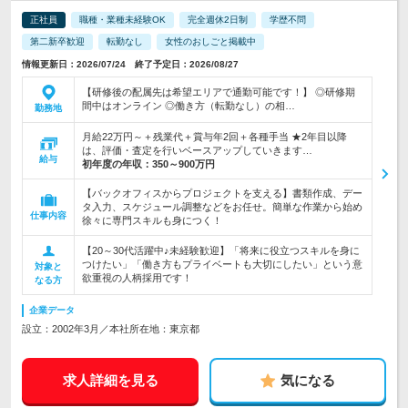
正社員
職種・業種未経験OK
完全週休2日制
学歴不問
第二新卒歓迎
転勤なし
女性のおしごと掲載中
情報更新日：2026/07/24 終了予定日：2026/08/27
【研修後の配属先は希望エリアで通勤可能です！】 ◎研修期
間中はオンライン ◎働き方（転勤なし）の相…
勤務地
月給22万円～＋残業代＋賞与年2回＋各種手当 ★2年目以降
は、評価・査定を行いベースアップしていきます…
給与
初年度の年収：
350～900万円
【バックオフィスからプロジェクトを支える】書類作成、デー
タ入力、スケジュール調整などをお任せ。簡単な作業から始め
仕事内容
徐々に専門スキルも身につく！
【20～30代活躍中♪未経験歓迎】「将来に役立つスキルを身に
つけたい」「働き方もプライベートも大切にしたい」という意
対象と
欲重視の人柄採用です！
なる方
企業データ
設立：2002年3月／本社所在地：東京都
求人詳細を見る
気になる