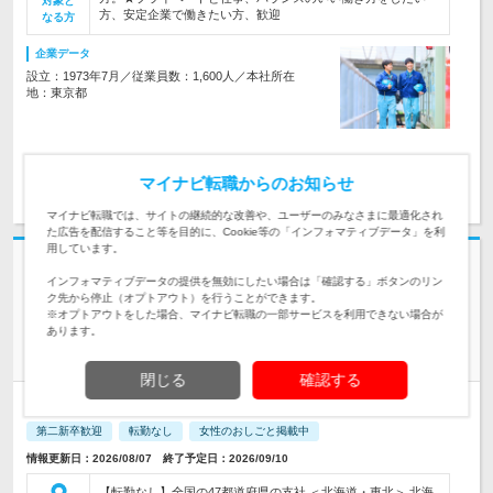
対象と
方、安定企業で働きたい方、歓迎
なる方
企業データ
設立：1973年7月／従業員数：1,600人／本社所在
地：東京都
求人詳細を見る
気になる
マイナビ転職からのお知らせ
マイナビ転職では、サイトの継続的な改善や、ユーザーのみなさまに最適化され
た広告を配信すること等を目的に、Cookie等の「インフォマティブデータ」を利
用しています。
志望動機・自己PR不要
インフォマティブデータの提供を無効にしたい場合は「確認する」ボタンのリン
大同生命保険株式会社 | 転勤なし★女性活躍中★主婦や子育て中のママも
ク先から停止（オプトアウト）を行うことができます。
多数在籍
※オプトアウトをした場合、マイナビ転職の一部サービスを利用できない場合が
あります。
平均給与48.8万円★創業120年以上【企業福利厚生プランナ
ー】
閉じる
確認する
正社員
職種・業種未経験OK
完全週休2日制
学歴不問
第二新卒歓迎
転勤なし
女性のおしごと掲載中
情報更新日：2026/08/07 終了予定日：2026/09/10
【転勤なし】全国の47都道府県の支社 ＜北海道・東北＞ 北海