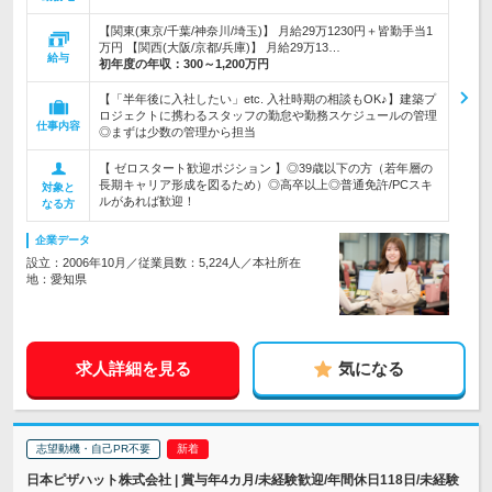
【関東(東京/千葉/神奈川/埼玉)】 月給29万1230円＋皆勤手当1
万円 【関西(大阪/京都/兵庫)】 月給29万13…
給与
初年度の年収：
300～1,200万円
【「半年後に入社したい」etc. 入社時期の相談もOK♪】建築プ
ロジェクトに携わるスタッフの勤怠や勤務スケジュールの管理
仕事内容
◎まずは少数の管理から担当
【 ゼロスタート歓迎ポジション 】◎39歳以下の方（若年層の
長期キャリア形成を図るため）◎高卒以上◎普通免許/PCスキ
対象と
ルがあれば歓迎！
なる方
企業データ
設立：2006年10月／従業員数：5,224人／本社所在
地：愛知県
求人詳細を見る
気になる
志望動機・自己PR不要
日本ピザハット株式会社 | 賞与年4カ月/未経験歓迎/年間休日118日/未経験