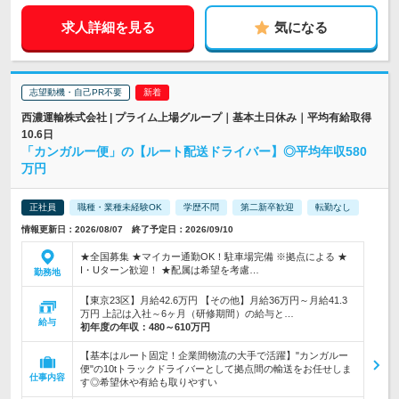
求人詳細を見る
気になる
志望動機・自己PR不要
西濃運輸株式会社 | プライム上場グループ｜基本土日休み｜平均有給取得
10.6日
「カンガルー便」の【ルート配送ドライバー】◎平均年収580
万円
正社員
職種・業種未経験OK
学歴不問
第二新卒歓迎
転勤なし
情報更新日：2026/08/07 終了予定日：2026/09/10
★全国募集 ★マイカー通勤OK！駐車場完備 ※拠点による ★
I・Uターン歓迎！ ★配属は希望を考慮…
勤務地
【東京23区】月給42.6万円 【その他】月給36万円～月給41.3
万円 上記は入社～6ヶ月（研修期間）の給与と…
給与
初年度の年収：
480～610万円
【基本はルート固定！企業間物流の大手で活躍】"カンガルー
便"の10tトラックドライバーとして拠点間の輸送をお任せしま
仕事内容
す◎希望休や有給も取りやすい