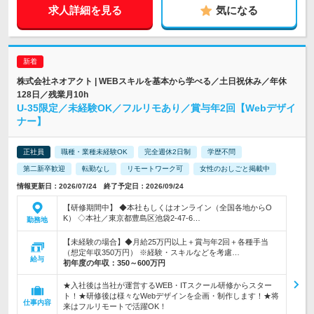
求人詳細を見る
気になる
株式会社ネオアクト | WEBスキルを基本から学べる／土日祝休み／年休
128日／残業月10h
U-35限定／未経験OK／フルリモあり／賞与年2回【Webデザイ
ナー】
正社員
職種・業種未経験OK
完全週休2日制
学歴不問
第二新卒歓迎
転勤なし
リモートワーク可
女性のおしごと掲載中
情報更新日：2026/07/24 終了予定日：2026/09/24
【研修期間中】 ◆本社もしくはオンライン（全国各地からO
K） ◇本社／東京都豊島区池袋2-47-6…
勤務地
【未経験の場合】◆月給25万円以上＋賞与年2回＋各種手当
（想定年収350万円） ※経験・スキルなどを考慮…
給与
初年度の年収：
350～600万円
★入社後は当社が運営するWEB・ITスクール研修からスター
ト！★研修後は様々なWebデザインを企画・制作します！★将
仕事内容
来はフルリモートで活躍OK！