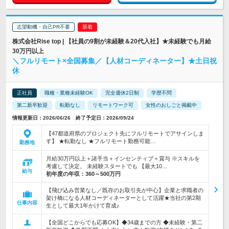
志望動機・自己PR不要
株式会社Rise top | 【社員の9割が未経験＆20代入社】★未経験でも月給
30万円以上
＼フルリモート×全国募集／【人材コーディネーター】★土日祝
休
正社員
職種・業種未経験OK
完全週休2日制
学歴不問
第二新卒歓迎
転勤なし
リモートワーク可
女性のおしごと掲載中
情報更新日：2026/06/26 終了予定日：2026/09/24
【47都道府県のプロジェクト先にフルリモートでアサインしま
す】 ★転勤なし ★フルリモート勤務可能…
勤務地
月給30万円以上＋諸手当＋インセンティブ＋賞与 ※スキルを
考慮して決定。 未経験スタートでも 【最大10…
給与
初年度の年収：
360～500万円
【飛び込み営業なし／既存のお取引先が中心】企業と求職者の
架け橋になる人材コーディネーターとして活躍★当社の第2期
仕事内容
生として最大1年かけて育成♪
【全国どこからでも応募OK】◆34歳までの方 ◆未経験・第二