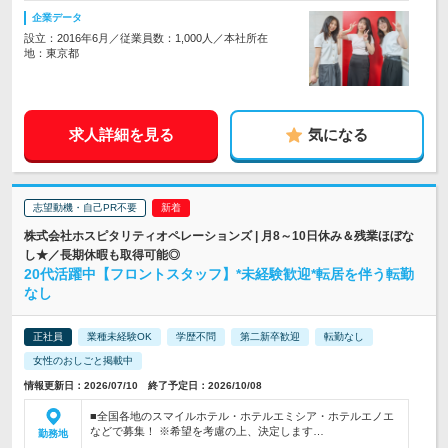
企業データ
設立：2016年6月／従業員数：1,000人／本社所在
地：東京都
求人詳細を見る
気になる
志望動機・自己PR不要
株式会社ホスピタリティオペレーションズ | 月8～10日休み＆残業ほぼな
し★／長期休暇も取得可能◎
20代活躍中【フロントスタッフ】*未経験歓迎*転居を伴う転勤
なし
正社員
業種未経験OK
学歴不問
第二新卒歓迎
転勤なし
女性のおしごと掲載中
情報更新日：2026/07/10 終了予定日：2026/10/08
■全国各地のスマイルホテル・ホテルエミシア・ホテルエノエ
などで募集！ ※希望を考慮の上、決定します…
勤務地