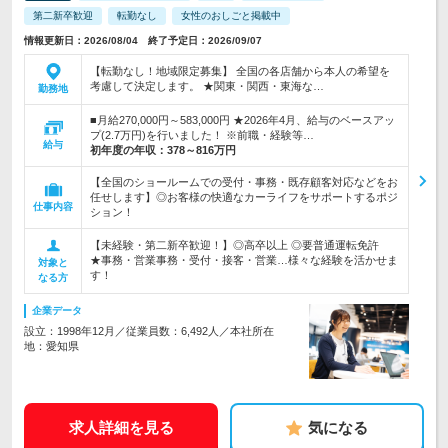
第二新卒歓迎
転勤なし
女性のおしごと掲載中
情報更新日：2026/08/04 終了予定日：2026/09/07
【転勤なし！地域限定募集】 全国の各店舗から本人の希望を
考慮して決定します。 ★関東・関西・東海な…
勤務地
■月給270,000円～583,000円 ★2026年4月、給与のベースアッ
プ(2.7万円)を行いました！ ※前職・経験等…
給与
初年度の年収：
378～816万円
【全国のショールームでの受付・事務・既存顧客対応などをお
任せします】◎お客様の快適なカーライフをサポートするポジ
仕事内容
ション！
【未経験・第二新卒歓迎！】◎高卒以上 ◎要普通運転免許
★事務・営業事務・受付・接客・営業…様々な経験を活かせま
対象と
す！
なる方
企業データ
設立：1998年12月／従業員数：6,492人／本社所在
地：愛知県
求人詳細を見る
気になる