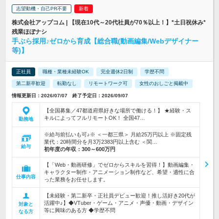
志望動機・自己PR不要
株式会社アップコム | 【現在10代～20代社員が70％以上！】*土日祝休み*
残業ほぼナシ
手ぶら採用♪ゼロから育成【総合職(動画編集/Webデザイナー
等)】
正社員
職種・業種未経験OK
完全週休2日制
学歴不問
第二新卒歓迎
転勤なし
リモートワーク可
女性のおしごと掲載中
情報更新日：2026/07/07 終了予定日：2026/09/07
【全国募集／47都道府県好きな場所で働ける！】 ★経験・ス
キルによってフルリモートOK！ 全国47…
勤務地
※給与前払いも可♪※ ＜一都三県＞ 月給25万円以上 ※固定残
業代：20時間分を月3万2383円以上含む ＜関…
給与
初年度の年収：
300～600万円
【「Web・動画研修」でゼロからスキルを習得！】動画編集・
キャラクター制作・アニメーション制作など、希望・適性に合
仕事内容
った業務をお任せします。
【未経験・第二新卒・正社員デビュー歓迎！推し活好き20代が
活躍中♪】◆VTuber・ゲーム・アニメ・声優・動画・デザイン
対象と
等に興味のある方 ◆学歴不問
なる方