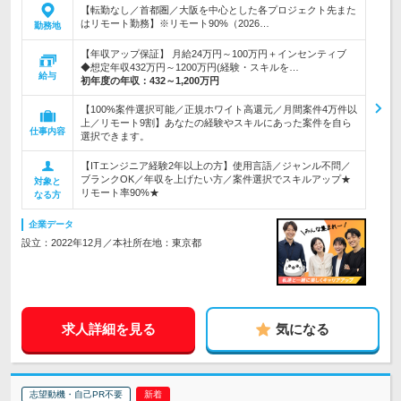
【転勤なし／首都圏／大阪を中心とした各プロジェクト先また
はリモート勤務】※リモート90%（2026…
勤務地
【年収アップ保証】 月給24万円～100万円＋インセンティブ
◆想定年収432万円～1200万円(経験・スキルを…
給与
初年度の年収：
432～1,200万円
【100%案件選択可能／正規ホワイト高還元／月間案件4万件以
上／リモート9割】あなたの経験やスキルにあった案件を自ら
仕事内容
選択できます。
【ITエンジニア経験2年以上の方】使用言語／ジャンル不問／
ブランクOK／年収を上げたい方／案件選択でスキルアップ★
対象と
リモート率90%★
なる方
企業データ
設立：2022年12月／本社所在地：東京都
求人詳細を見る
気になる
志望動機・自己PR不要