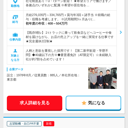
社宅制度あり！U・Iターン歓迎！ ★希望エリアで働けます／
各拠点のいずれかに配属 ※希望や居住地を…
勤務地
月給276,035円～334,765円＋賞与年3回＋諸手当 ※前職の給
与・役職を考慮します。 ※試用期間3ヶ月あり(…
給与
初年度の年収：
408～504万円
【既存9割♪】２tトラックに乗って飲食店などへコーヒーや食
材を届けながら、お店の売上アップを一緒に実現する仕事です
仕事内容
★完全週休2日制★
人柄と意欲を重視した採用です！ 【第二新卒歓迎・学歴不
問】◆40歳以下の方※◆要普通免許（AT限定可）☆未経験入
対象と
社が約7割を占めています！
なる方
企業データ
設立：1978年8月／従業員数：885人／本社所在地：
東京都
求人詳細を見る
気になる
志望動機・自己PR不要