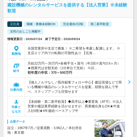
建設機械のレンタルサービスを提供する【法人営業】※未経験
歓迎
正社員
職種・業種未経験OK
完全週休2日制
第二新卒歓迎
女性のおしごと掲載中
情報更新日：2026/07/24 終了予定日：2026/09/24
全国営業所や支店で募集！ ※ご希望を考慮し配属します。 ※
支店エリア内での転勤の可能性あり 【北海…
勤務地
月給22万円～35万円+各種手当＋賞与（年2回※賞与3.6ヶ月）
★残業代は全額支給（1分単位で支給） ※試…
給与
初年度の年収：
370～500万円
【個人ノルマなし／既存顧客フォロー中心】建設現場などで用
いる機械や備品のレンタルサービスを提案。段階を踏んで学
仕事内容
べ、ステップアップも目指せます
【未経験・第二新卒歓迎】◆高卒以上◆要普免（AT可）※法人
営業や建設業界経験を活かせますが、異業種出身もOK★中途
対象と
入社6割★4年連続ベースアップ中
なる方
企業データ
設立：1967年7月／従業員数：3,962人／本社所在
地：東京都