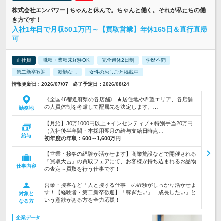
株式会社エンパワー | ちゃんと休んで。ちゃんと働く。それが私たちの働
き方です！
入社1年目で月収50.1万円～【買取営業】年休165日＆直行直帰
可
正社員
職種・業種未経験OK
完全週休2日制
学歴不問
第二新卒歓迎
転勤なし
女性のおしごと掲載中
情報更新日：2026/07/07 終了予定日：2026/08/24
《全国46都道府県の各店舗》 ★居住地や希望エリア、各店舗
の人員体制を考慮して配属先を決定します。…
勤務地
【月給】30万1000円以上＋インセンティブ＋特別手当20万円
（入社後半年間・本採用翌月の給与支給日時点…
給与
初年度の年収：
600～1,600万円
【営業・接客の経験が活かせます】商業施設などで開催される
『買取大吉』の買取フェアにて、お客様が持ち込まれるお品物
仕事内容
の査定～買取を行う仕事です！
営業・接客など「人と接する仕事」の経験がしっかり活かせま
す！【経験者・第二新卒歓迎】「稼ぎたい」「成長したい」と
対象と
いう意欲がある方を全力応援！
なる方
企業データ