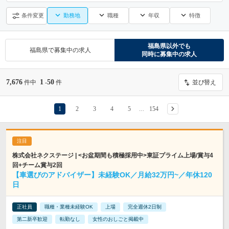
勤務地
職種
年収
特徴
条件変更
福島県
以外でも
福島県
で募集中の求人
同時に募集中の求人
7,676
1
50
件中
-
件
並び替え
1
2
3
4
5
154
…
株式会社ネクステージ | <お盆期間も積極採用中>東証プライム上場/賞与4
回+チーム賞与2回
【車選びのアドバイザー】未経験OK／月給32万円~／年休120
日
正社員
職種・業種未経験OK
上場
完全週休2日制
第二新卒歓迎
転勤なし
女性のおしごと掲載中