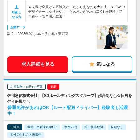
★先輩は全員が未経験入社！だからあなたも大丈夫！★「WEB
デザイナーになりたい！」その想いがあればOK！未経験・第
対象と
二新卒・既卒者大歓迎！
なる方
企業データ
設立：2023年9月／本社所在地：東京都
求人詳細を見る
気になる
志望動機・自己PR不要
佐川急便株式会社 | 【SGホールディングスグループ】歩合制なし☆転居を
伴う転勤なし
普通免許があればOK【ルート配送ドライバー】経験者も活躍
中！
正社員
職種・業種未経験OK
学歴不問
第二新卒歓迎
転勤なし
女性のおしごと掲載中