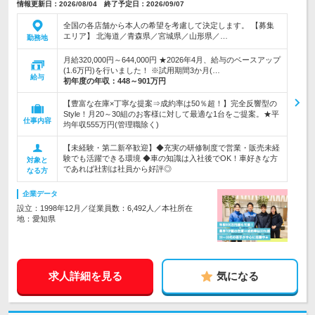
情報更新日：2026/08/04 終了予定日：2026/09/07
全国の各店舗から本人の希望を考慮して決定します。 【募集
エリア】 北海道／青森県／宮城県／山形県／…
勤務地
月給320,000円～644,000円 ★2026年4月、給与のベースアップ
(1.6万円)を行いました！ ※試用期間3か月(…
給与
初年度の年収：
448～901万円
【豊富な在庫×丁寧な提案⇒成約率は50％超！】完全反響型の
Style！月20～30組のお客様に対して最適な1台をご提案。★平
仕事内容
均年収555万円(管理職除く)
【未経験・第二新卒歓迎】◆充実の研修制度で営業・販売未経
験でも活躍できる環境 ◆車の知識は入社後でOK！車好きな方
対象と
であれば社割は社員から好評◎
なる方
企業データ
設立：1998年12月／従業員数：6,492人／本社所在
地：愛知県
求人詳細を見る
気になる