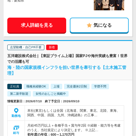
地：愛知県
求人詳細を見る
気になる
志望動機・自己PR不要
五洋建設株式会社 | 【東証プライム上場】国家PJや海外実績も豊富！世界
での活躍も可
海・陸の国家規模インフラを担い世界を牽引する【土木施工管
理】
正社員
職種未経験OK
上場
完全週休2日制
学歴不問
第二新卒歓迎
女性のおしごと掲載中
情報更新日：2026/07/10 終了予定日：2026/09/10
本社(東京)もしくは全国（北海道、関東、東北、北陸、東海、
関西、中国、四国、九州、沖縄諸島）の工事…
勤務地
月給45万円以上＋各種手当＋賞与年2回 ※経験・能力等を考慮
のうえ、当社規定により決定します。 ※上記…
給与
初年度の年収：
600～1,170万円