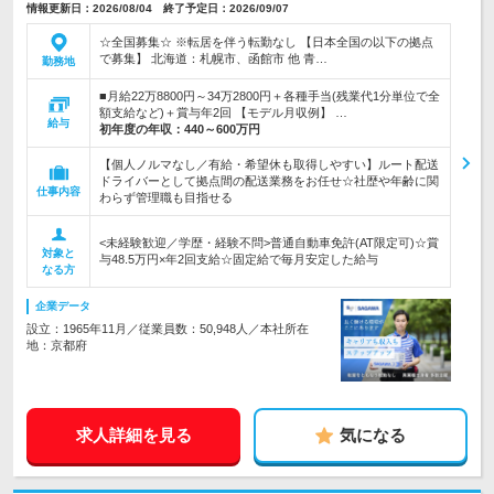
情報更新日：2026/08/04 終了予定日：2026/09/07
☆全国募集☆ ※転居を伴う転勤なし 【日本全国の以下の拠点
で募集】 北海道：札幌市、函館市 他 青…
勤務地
■月給22万8800円～34万2800円＋各種手当(残業代1分単位で全
額支給など)＋賞与年2回 【モデル月収例】 …
給与
初年度の年収：
440～600万円
【個人ノルマなし／有給・希望休も取得しやすい】ルート配送
ドライバーとして拠点間の配送業務をお任せ☆社歴や年齢に関
仕事内容
わらず管理職も目指せる
<未経験歓迎／学歴・経験不問>普通自動車免許(AT限定可)☆賞
対象と
与48.5万円×年2回支給☆固定給で毎月安定した給与
なる方
企業データ
設立：1965年11月／従業員数：50,948人／本社所在
地：京都府
求人詳細を見る
気になる