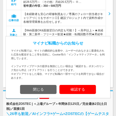
給28.5万円～ 〈その他〉月給26.5万円～ ※…
給与
初年度の年収：
350～500万円
【未経験者も安心の研修制度あり／専属のフォロー担当者がキ
ャリアづくりをサポート◎】建設プロジェクト内で資料作成や
仕事内容
各種管理業務をお任せします。
【Web面接OK&面接翌日の内定も可能！】＜高卒以上＞★未経
験・第二新卒・フリーター歓迎★経験・転職回数不問★昇給年
対象と
2回で頑張りを還元！
なる方
マイナビ転職からのお知らせ
企業データ
マイナビ転職では、サイトの継続的な改善や、ユーザーのみなさまに最適化され
設立：2019年6月／従業員数：8,119人／本社所在
た広告を配信すること等を目的に、Cookie等の「インフォマティブデータ」を利
地：東京都
用しています。
インフォマティブデータの提供を無効にしたい場合は「確認する」ボタンのリン
ク先から停止（オプトアウト）を行うことができます。
※オプトアウトをした場合、マイナビ転職の一部サービスを利用できない場合が
求人詳細を見る
気になる
あります。
閉じる
確認する
志望動機・自己PR不要
株式会社ZOSTEC | ＜上場グループ＞年間休日125日／完全週休2日(土日
祝)／面接1回
＼26卒も歓迎／AIインフラ×ゲーム=ZOSTECの【ゲームテスタ