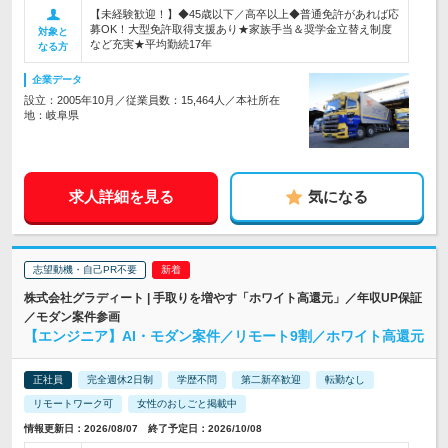
【未経験歓迎！】◆45歳以下／高卒以上◆普通免許があれば応
募OK！大型免許取得支援あり★家族手当＆奨学金立替え制度
対象と
など充実★平均勤続17年
なる方
企業データ
設立：2005年10月／従業員数：15,464人／本社所在
地：岐阜県
求人詳細を見る
気になる
志望動機・自己PR不要
株式会社グラディート | 手取りを増やす「ホワイト高還元」／年収UP保証
／モダン案件参画
【エンジニア】AI・モダン案件／リモート9割／ホワイト高還元
正社員
完全週休2日制
学歴不問
第二新卒歓迎
転勤なし
リモートワーク可
女性のおしごと掲載中
情報更新日：2026/08/07 終了予定日：2026/10/08