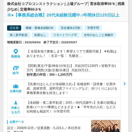
株式会社コプロコンストラクション | 上場グループ│育休取得率98％│残業
少なめ│定着率86.6％
※●【事務系総合職】20代未経験活躍中♪/年間休日125日以上
正社員
職種・業種未経験OK
完全週休2日制
学歴不問
第二新卒歓迎
転勤なし
リモートワーク可
女性のおしごと掲載中
情報更新日：2026/08/04 終了予定日：2026/09/07
【 全国各地で募集します！希望エリアで通勤可能 】 ▼転勤は
ありません！ 〈 支店一覧 〉 札幌支…
勤務地
【関東(東京/千葉/神奈川/埼玉)】 月給29万1230円＋皆勤手当1
万円 【関西(大阪/京都/兵庫)】 月給29万13…
給与
初年度の年収：
300～1,200万円
【先輩のほとんどが未経験入社♪】各種資料・請求書・伝票作
成、資材管理、資料写真ファイリングなど、街づくりにおける
仕事内容
事務業務全般を担当します！
【未経験・第二新卒歓迎｜20代～30代活躍中♪】先輩の前職は
飲食/メーカー/事務などさまざま！★「半年先の入社」など入
対象と
社時期も相談可！ ※学歴不問
なる方
企業データ
設立：2006年10月／従業員数：5,224人／本社所在