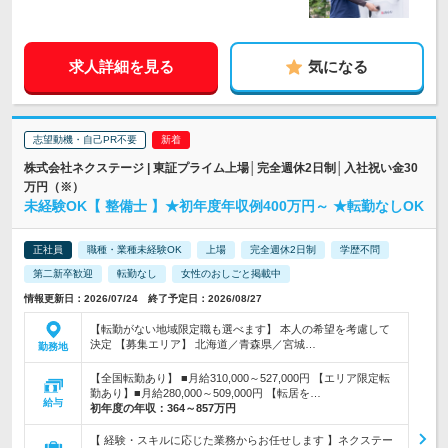
求人詳細を見る
気になる
志望動機・自己PR不要
株式会社ネクステージ | 東証プライム上場│完全週休2日制│入社祝い金30
万円（※）
未経験OK【 整備士 】★初年度年収例400万円～ ★転勤なしOK
正社員
職種・業種未経験OK
上場
完全週休2日制
学歴不問
第二新卒歓迎
転勤なし
女性のおしごと掲載中
情報更新日：2026/07/24 終了予定日：2026/08/27
【転勤がない地域限定職も選べます】 本人の希望を考慮して
決定 【募集エリア】 北海道／青森県／宮城…
勤務地
【全国転勤あり】 ■月給310,000～527,000円 【エリア限定転
勤あり】■月給280,000～509,000円 【転居を…
給与
初年度の年収：
364～857万円
【 経験・スキルに応じた業務からお任せします 】ネクステー