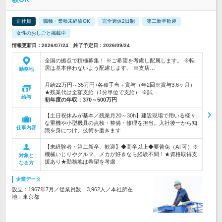
正社員
職種・業種未経験OK
完全週休2日制
第二新卒歓迎
女性のおしごと掲載中
情報更新日：2026/07/24 終了予定日：2026/09/24
全国の拠点で積極募集！ ※ご希望を考慮し配属します。 ※転
居は基本伴わないよう配慮します。 ※支店…
勤務地
月給22万円～35万円+各種手当＋賞与（年2回※賞与3.6ヶ月）
★残業代は全額支給（1分単位で支給） ※試…
給与
初年度の年収：
370～500万円
【土日祝休みが基本／残業月20～30h】建設現場で用いる様々
な重機や小型機具の点検・整備・修理を担当。入社後一から知
仕事内容
識を身につけ、技術を磨きます
【未経験者・第二新卒、歓迎】◆高卒以上◆要普免（AT可）※
機械いじりやクルマ、メカが好きなら経験不問！★資格取得支
対象と
援あり★勤務地は希望を考慮
なる方
企業データ
設立：1967年7月／従業員数：3,962人／本社所在
地：東京都