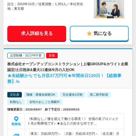
設立：2010年10月／従業員数：1,353人／本社所在
地：東京都
求人詳細を見る
気になる
志望動機・自己PR不要
株式会社オープンアップコンストラクション | 上場GROUP&ホワイト企業
認定/土日祝休&最大11連休/9月の入社OK
★未経験からでも月収37万円可★年間休日120日！【総務事
務】/o
正社員
職種・業種未経験OK
完全週休2日制
第二新卒歓迎
転勤なし
女性のおしごと掲載中
情報更新日：2026/08/07 終了予定日：2026/09/10
《転勤なし／腰を据えて働ける環境！》 全国の各プロジェク
ト先が勤務地です♪ ★あなたの好きな街でず…
勤務地
〈東京〉月給28万円～ 〈大阪〉月給26.9万円～ 〈名古屋〉月