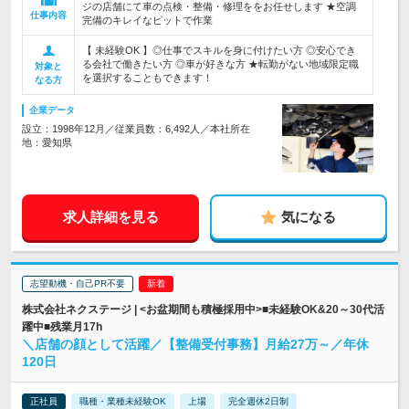
ジの店舗にて車の点検・整備・修理ををお任せします ★空調
仕事内容
完備のキレイなピットで作業
【 未経験OK 】◎仕事でスキルを身に付けたい方 ◎安心でき
る会社で働きたい方 ◎車が好きな方 ★転勤がない地域限定職
対象と
を選択することもできます！
なる方
企業データ
設立：1998年12月／従業員数：6,492人／本社所在
地：愛知県
求人詳細を見る
気になる
志望動機・自己PR不要
株式会社ネクステージ | <お盆期間も積極採用中>■未経験OK&20～30代活
躍中■残業月17h
＼店舗の顔として活躍／【整備受付事務】月給27万～／年休
120日
正社員
職種・業種未経験OK
上場
完全週休2日制