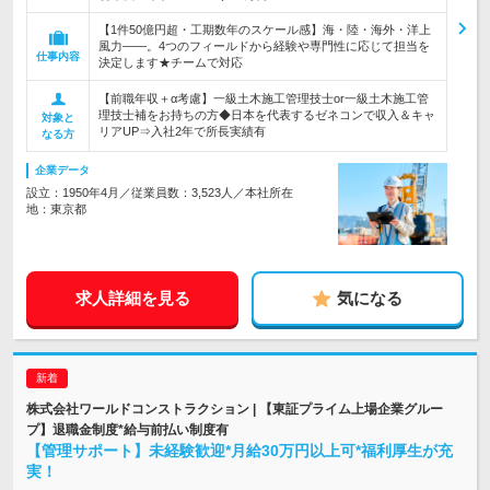
【1件50億円超・工期数年のスケール感】海・陸・海外・洋上
風力――。4つのフィールドから経験や専門性に応じて担当を
仕事内容
決定します★チームで対応
【前職年収＋α考慮】一級土木施工管理技士or一級土木施工管
理技士補をお持ちの方◆日本を代表するゼネコンで収入＆キャ
対象と
リアUP⇒入社2年で所長実績有
なる方
企業データ
設立：1950年4月／従業員数：3,523人／本社所在
地：東京都
求人詳細を見る
気になる
株式会社ワールドコンストラクション | 【東証プライム上場企業グルー
プ】退職金制度*給与前払い制度有
【管理サポート】未経験歓迎*月給30万円以上可*福利厚生が充
実！