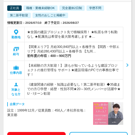
正社員
職種・業種未経験OK
完全週休2日制
学歴不問
第二新卒歓迎
女性のおしごと掲載中
情報更新日：2026/07/10 終了予定日：2026/08/27
★全国の建設プロジェクト先で積極採用！ ★転居を伴う転勤
なし ★配属先は希望を最大限考慮します ★…
勤務地
【関東エリア】月給300,840円以上＋各種手当 【関西・中部エ
リア】月給280,430円以上＋各種手当 【九州…
給与
初年度の年収：
400～900万円
【未経験の方大歓迎！】 誰もが知っているような建設プロジ
ェクトの進行管理を サポート★建設現場のPCでの事務仕事で
仕事内容
す！
《建築関連の経験・知識は必要なし！第二新卒歓迎》◆35歳ま
での方◎学歴・経歴・性別不問★20～30代メンバーが活躍中★
対象と
U・Iターン歓迎
なる方
企業データ
設立：1999年12月／従業員数：450人／本社所在地：
東京都