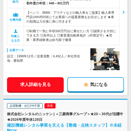
給与
初年度の年収：
448～901万円
【ベンツ、BMW、アウディなどの輸入車をご提案】輸入車専
門店UNIVERSEにてお客様への提案業務をお任せします ★車
仕事内容
の知識は入社後に身に付きます
◎転職で一気に年収500万円台に乗せたい方 ◎誠実さを大切に
できる方 ◎高卒以上 ◎要普通自動車免許（AT限定可）★営
対象と
業・業界経験者は給与面で優遇
なる方
企業データ
設立：1998年12月／従業員数：6,492人／本社所在
地：愛知県
求人詳細を見る
気になる
志望動機・自己PR不要
株式会社レンタルのニッケン | ＜三菱商事グループ＞★20～30代が活躍中
★2026年度年休128日
建設機械レンタル事業を支える【整備・点検スタッフ】※未経
験OK