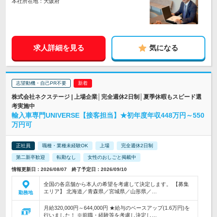
本社所在地：大阪府
求人詳細を見る
気になる
志望動機・自己PR不要
株式会社ネクステージ | 上場企業│完全週休2日制│夏季休暇もスピード選
考実施中
輸入車専門UNIVERSE【接客担当】★初年度年収448万円～550
万円可
正社員
職種・業種未経験OK
上場
完全週休2日制
第二新卒歓迎
転勤なし
女性のおしごと掲載中
情報更新日：2026/08/07 終了予定日：2026/09/10
全国の各店舗から本人の希望を考慮して決定します。 【募集
エリア】 北海道／青森県／宮城県／山形県／…
勤務地
月給320,000円～644,000円 ★給与のベースアップ(1.6万円)を
行いました！ ※前職・経験等を考慮し決定し…