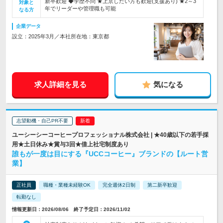
新卒歓迎 ◆学歴不問 ★上京したい方も歓迎(支援あり) ★2～3
対象と
年でリーダーや管理職も可能
なる方
企業データ
設立：2025年3月／本社所在地：東京都
求人詳細を見る
気になる
志望動機・自己PR不要
ユーシーシーコーヒープロフェッショナル株式会社 | ★40歳以下の若手採
用★土日休み★賞与3回★借上社宅制度あり
誰もが一度は目にする『UCCコーヒー』ブランドの【ルート営
業】
正社員
職種・業種未経験OK
完全週休2日制
第二新卒歓迎
転勤なし
情報更新日：2026/08/06 終了予定日：2026/11/02