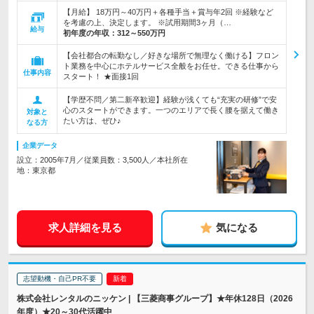
【月給】 18万円～40万円＋各種手当＋賞与年2回 ※経験など
を考慮の上、決定します。 ※試用期間3ヶ月（…
給与
初年度の年収：
312～550万円
【会社都合の転勤なし／好きな場所で無理なく働ける】フロン
ト業務を中心にホテルサービス全般をお任せ。できる仕事から
仕事内容
スタート！ ★面接1回
【学歴不問／第二新卒歓迎】経験が浅くても“充実の研修”で安
心のスタートができます。一つのエリアで長く腰を据えて働き
対象と
たい方は、ぜひ♪
なる方
企業データ
設立：2005年7月／従業員数：3,500人／本社所在
地：東京都
求人詳細を見る
気になる
志望動機・自己PR不要
株式会社レンタルのニッケン | 【三菱商事グループ】★年休128日（2026
年度）★20～30代活躍中