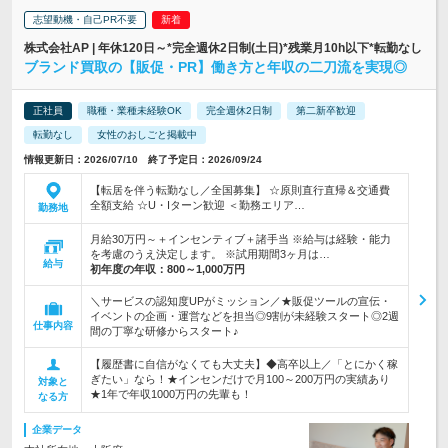
志望動機・自己PR不要
株式会社AP | 年休120日～*完全週休2日制(土日)*残業月10h以下*転勤なし
ブランド買取の【販促・PR】働き方と年収の二刀流を実現◎
正社員
職種・業種未経験OK
完全週休2日制
第二新卒歓迎
転勤なし
女性のおしごと掲載中
情報更新日：2026/07/10 終了予定日：2026/09/24
【転居を伴う転勤なし／全国募集】 ☆原則直行直帰＆交通費
全額支給 ☆U・Iターン歓迎 ＜勤務エリア…
勤務地
月給30万円～＋インセンティブ＋諸手当 ※給与は経験・能力
を考慮のうえ決定します。 ※試用期間3ヶ月は…
給与
初年度の年収：
800～1,000万円
＼サービスの認知度UPがミッション／★販促ツールの宣伝・
イベントの企画・運営などを担当◎9割が未経験スタート◎2週
仕事内容
間の丁寧な研修からスタート♪
【履歴書に自信がなくても大丈夫】◆高卒以上／「とにかく稼
ぎたい」なら！★インセンだけで月100～200万円の実績あり
対象と
★1年で年収1000万円の先輩も！
なる方
企業データ