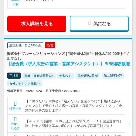
年収
求人詳細を見る
気になる
志望動機・自己PR不要
新着
株式会社ブルームソリューションズ | *完全週休2日*土日休み*10:00出社*ノ
ルマなし
【総合職（求人広告の営業・営業アシスタント）】※未経験歓迎
正社員
職種・業種未経験OK
転勤なし
完全週休2日制
第二新卒歓迎
女性のおしごと掲載中
情報更新日：2026/07/24
終了予定日：2026/10/22
【「働きたい」求職者×「迎えたい」企業をつなぐ】飛び込みや
ノルマなしで安心！求人広告の営業・営業アシスタントとして企
仕事内容
業の採用を支援します！
【20～30代活躍中／90%以上が未経験スタート！】完全週休2日
対象と
制！社会人経験と基本のPCスキルがあれば応募可能です！
なる方