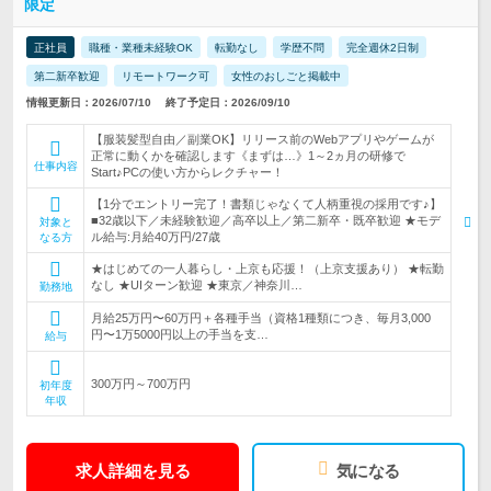
限定
正社員
職種・業種未経験OK
転勤なし
学歴不問
完全週休2日制
第二新卒歓迎
リモートワーク可
女性のおしごと掲載中
情報更新日：2026/07/10
終了予定日：2026/09/10
【服装髪型自由／副業OK】リリース前のWebアプリやゲームが
正常に動くかを確認します《まずは…》1～2ヵ月の研修で
仕事内容
Start♪PCの使い方からレクチャー！
【1分でエントリー完了！書類じゃなくて人柄重視の採用です♪】
■32歳以下／未経験歓迎／高卒以上／第二新卒・既卒歓迎 ★モデ
対象と
ル給与:月給40万円/27歳
なる方
★はじめての一人暮らし・上京も応援！（上京支援あり） ★転勤
なし ★UIターン歓迎 ★東京／神奈川…
勤務地
月給25万円〜60万円＋各種手当（資格1種類につき、毎月3,000
円〜1万5000円以上の手当を支…
給与
300万円～700万円
初年度
年収
求人詳細を見る
気になる