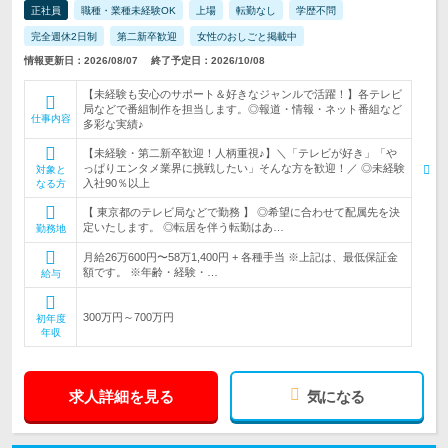
正社員
職種・業種未経験OK
上場
転勤なし
学歴不問
完全週休2日制
第二新卒歓迎
女性のおしごと掲載中
情報更新日：2026/08/07
終了予定日：2026/10/08
【未経験も安心のサポート＆好きなジャンルで活躍！】各テレビ
局などで番組制作を担当します。◎報道・情報・ネット番組など
仕事内容
多彩な実績♪
【未経験・第二新卒歓迎！人柄重視♪】＼「テレビが好き」「や
っぱりエンタメ業界に挑戦したい」そんな方を歓迎！／ ◎未経験
対象と
入社90％以上
なる方
【 東京都のテレビ局などで勤務 】 ◎希望に合わせて配属先を決
定いたします。 ◎転居を伴う転勤はあ…
勤務地
月給26万600円〜58万1,400円 + 各種手当 ※上記は、最低保証金
額です。 ※年齢・経験・…
給与
300万円～700万円
初年度
年収
求人詳細を見る
気になる