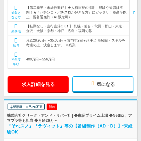
【第二新卒・未経験歓迎】★人柄重視の採用！経験や知識は不
問！★『パチンコ・パチスロが好きな方』にピッタリ！※高卒以
対象と
上・要普通免許（AT限定可）
なる方
【転勤なし・直行直帰OK！】 札幌・仙台・秋田・郡山・東京・
金沢・大阪・京都・神戸・広島・福岡で募…
勤務地
月給28.9万円〜35.3万円＋賞与年2回＋諸手当 ※経験・スキルを
考慮の上、決定します。 ※残業…
給与
400万円～556万円
初年度
年収
求人詳細を見る
気になる
志望動機・自己PR不要
新着
株式会社クリーク・アンド・リバー社 | ◆東証プライム上場 ◆Netflix、ア
マプラ等も担当 ◆月給26万～
『それスノ』『ラヴィット』等の【番組制作（AD・D）】*未経
験OK