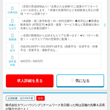
《充実の育成体制あり》"企業が入る保険"のご提案やアフターフ
ォローを担当します。＊研修や先輩同行など未経験者も安心の環
仕事内容
境 ＊チーム営業です！
《未経験・第二新卒歓迎！20～30代活躍中》◆高卒以上◆普通自
動車免許 (AT限定可)★販売・接客・サービス業など異業種出身の
対象と
先輩たちが多数活躍中！
なる方
＜全国の勤務地からお好きなエリアを選べます！★U・Iターン歓
迎！＞ ＜以下エリア内の営業所に配属！…
勤務地
月給256,800円〜310,350円+諸手当（残業手当・住居手当・扶養
手当・営業手当・通勤手当な…
給与
420万円～500万円
初年度
年収
求人詳細を見る
気になる
志望動機・自己PR不要
新着
株式会社タウンハウジング | チームワーク良◎困った時は店舗の先輩＆店長
が強力サポート！