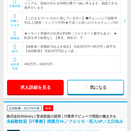
ャリアも、技術が分かる仲間が隣で一緒に考えます。相談できる
仕事内容
相手がいます
【このままでいいのかと感じている方へ】◆ITエンジニア経験半
対象と
年以上(開発・インフラ不問)★下流⇒上流へのスキルチェンジOK
なる方
★リモート実施中の社員が約9割（フルリモート案件もあり） ★
転居を伴う転勤なし 【東京、神奈川、千…
勤務地
【経験者／前職給与以上を保証】 月給35万円〜85万円＋諸手当
【未経験者】 月給24万円以上＋諸…
給与
400万円～1000万円
初年度
年収
求人詳細を見る
気になる
志望動機・自己PR不要
新着
株式会社Widsley | 育成前提の採用｜IT業界デビューで理想の働き方を
未経験歓迎【IT事務】残業月3h／フルリモ・収入UP／土日休み