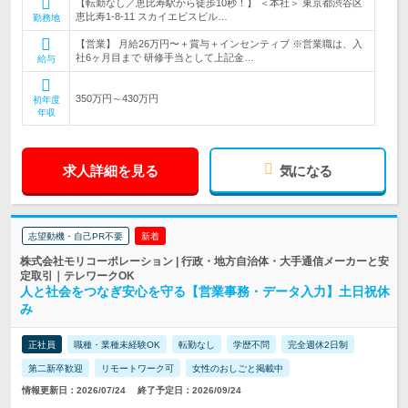
【転勤なし／恵比寿駅から徒歩10秒！】 ＜本社＞ 東京都渋谷区
恵比寿1-8-11 スカイエビスビル…
勤務地
【営業】 月給26万円〜＋賞与＋インセンティブ ※営業職は、入
社6ヶ月目まで 研修手当として上記金…
給与
350万円～430万円
初年度
年収
求人詳細を見る
気になる
志望動機・自己PR不要
新着
株式会社モリコーポレーション | 行政・地方自治体・大手通信メーカーと安
定取引｜テレワークOK
人と社会をつなぎ安心を守る【営業事務・データ入力】土日祝休
み
正社員
職種・業種未経験OK
転勤なし
学歴不問
完全週休2日制
第二新卒歓迎
リモートワーク可
女性のおしごと掲載中
情報更新日：2026/07/24
終了予定日：2026/09/24