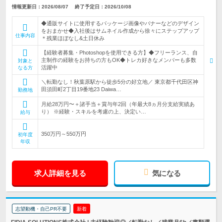
情報更新日：2026/08/07
終了予定日：2026/10/08
◆通販サイトに使用するパッケージ画像やバナーなどのデザイン
をおまかせ◆入社後はサムネイル作成から徐々にステップアップ
仕事内容
＊残業ほぼなし&土日休み
【経験者募集・Photoshopを使用できる方】◆フリーランス、自
主制作の経験をお持ちの方もOK◆トレカ好きなメンバーも多数
対象と
活躍中
なる方
＼転勤なし！秋葉原駅から徒歩5分の好立地／ 東京都千代田区神
田須田町2丁目19番地23 Daiwa…
勤務地
月給28万円〜＋諸手当＋賞与年2回（年最大8ヵ月分支給実績あ
り） ※経験・スキルを考慮の上、決定い…
給与
350万円～550万円
初年度
年収
求人詳細を見る
気になる
志望動機・自己PR不要
新着