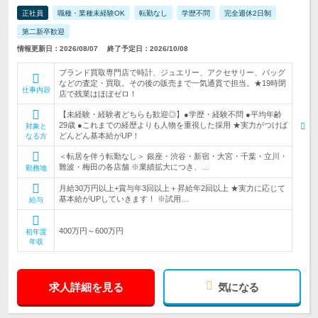
正社員
職種・業種未経験OK
転勤なし
学歴不問
完全週休2日制
第二新卒歓迎
情報更新日：2026/08/07
終了予定日：2026/10/08
ブランド買取専門店で時計、ジュエリー、アクセサリー、バッグ
などの査定・買取。その後の販売まで一気通貫で担当。★19時閉
仕事内容
店で残業はほぼゼロ！
【未経験・経験者どちらも歓迎◎】●学歴・経験不問 ●平均年齢
29歳 ●これまでの経歴よりも人物を重視した採用 ★実力がつけば
対象と
どんどん基本給がUP！
なる方
＜転居を伴う転勤なし＞ 銀座・渋谷・新宿・大宮・千葉・立川・
難波・梅田の各店舗 ※業績拡大につき、…
勤務地
月給30万円以上+賞与年3回以上＋昇給年2回以上 ★実力に応じて
基本給がUPしていきます！ ※試用…
給与
400万円～600万円
初年度
年収
求人詳細を見る
気になる