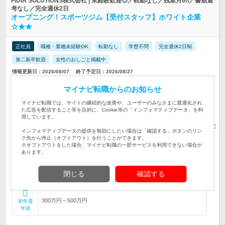
FIDIA SOLUTIONS株式会社 | 未経験歓迎◎／転勤なし／残業月6h／書類選
考なし／完全週休2日
オープニング！スポーツジム【受付スタッフ】ホワイト企業
☆★★
正社員
職種・業種未経験OK
転勤なし
学歴不問
完全週休2日制
第二新卒歓迎
女性のおしごと掲載中
情報更新日：2026/08/07
終了予定日：2026/08/27
マイナビ転職からのお知らせ
【オープニング】受付・入会対応や館内案内、簡単な事務作業を
お任せ！◆ジム利用OK◆サポート体制も充実◎9割以上が未経験
仕事内容
マイナビ転職では、サイトの継続的な改善や、ユーザーのみなさまに最適化され
スタート！
た広告を配信すること等を目的に、Cookie等の「インフォマティブデータ」を利
用しています。
【未経験・第二新卒・フリーター歓迎】異業種から転職してきた
先輩も多数◆20代・30代のメンバー活躍中◆履歴書不要◆人柄重
対象と
インフォマティブデータの提供を無効にしたい場合は「確認する」ボタンのリン
視の選考◎
なる方
ク先から停止（オプトアウト）を行うことができます。
※オプトアウトをした場合、マイナビ転職の一部サービスを利用できない場合が
《転居を伴う転勤なし◆関東（東京都、埼玉県、神奈川県、千葉
あります。
県）、関西（京都府、大阪府、兵庫県、奈良…
勤務地
【エリア別給与】 ■関東（東京都、埼玉県、神奈川県、千葉県）
閉じる
確認する
月給215,000円〜300,000…
給与
300万円～500万円
初年度
年収