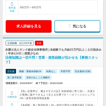
300万円～600万円
初年度
年収
求人詳細を見る
気になる
志望動機・自己PR不要
新着
弁護士法人サンク総合法律事務所 | 未経験でも月給25万円以上｜土日祝休み
｜年休124日｜残業少なめ
法律知識は一切不問！営業・接客経験が活かせる【事務スタッ
フ】
正社員
職種・業種未経験OK
転勤なし
学歴不問
完全週休2日制
第二新卒歓迎
女性のおしごと掲載中
情報更新日：2026/08/07
終了予定日：2026/10/08
【高い定着率が、働きやすさの証】依頼者様に寄り添い、弁護士
が業務に集中できるよう支える仕事です！◇オフィスカジュアル
仕事内容
OK◇産育休取得実績多数
【未経験・第二新卒歓迎！20～30代の男女が多数在籍】◎必須：