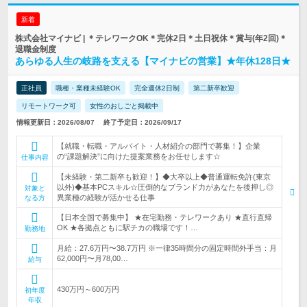
新着
株式会社マイナビ | ＊テレワークOK＊完休2日＊土日祝休＊賞与(年2回)＊
退職金制度
あらゆる人生の岐路を支える【マイナビの営業】★年休128日★
正社員
職種・業種未経験OK
完全週休2日制
第二新卒歓迎
リモートワーク可
女性のおしごと掲載中
情報更新日：2026/08/07
終了予定日：2026/09/17
【就職・転職・アルバイト・人材紹介の部門で募集！】企業
の“課題解決”に向けた提案業務をお任せします☆
仕事内容
【未経験・第二新卒も歓迎！】◆大卒以上◆普通運転免許(東京
以外)◆基本PCスキル☆圧倒的なブランド力があなたを後押し◎
対象と
異業種の経験が活かせる仕事
なる方
【日本全国で募集中】 ★在宅勤務・テレワークあり ★直行直帰
OK ★各拠点ともに駅チカの職場です！…
勤務地
月給：27.6万円〜38.7万円 ※一律35時間分の固定時間外手当：月
62,000円〜月78,00…
給与
430万円～600万円
初年度
年収