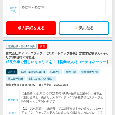
320万円～520万円
初年度
年収
求人詳細を見る
気になる
志望動機・自己PR不要
新着
株式会社ディバースタッフ | 【スタートアップ募集】営業未経験さん&キャ
リアUP目指す方歓迎
成長企業で新しいキャリアを！【営業兼人材コーディネーター】
正社員
職種・業種未経験OK
転勤なし
学歴不問
完全週休2日制
第二新卒歓迎
女性のおしごと掲載中
情報更新日：2026/08/07
終了予定日：2026/10/08
《未経験入社1年目で年収150万円UPの先輩も活躍中》人材不足
に悩む企業と、働きたい人をマッチング◎多種多様なスタッフと
仕事内容
距離を近くして関われます
【20～30代活躍中／未経験・第二新卒歓迎】伸び盛りのスタート
アップで、キャリアも収入も自分の力で掴みたい方はぜひ！◇学
対象と