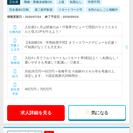
正社員
職種・業種未経験OK
上場
転勤なし
学歴不問
完全週休2日制
第二新卒歓迎
リモートワーク可
女性のおしごと掲載中
情報更新日：2026/07/24
終了予定日：2026/09/24
入社後2ヶ月は研修のみ！IT業界デビューで理想のライフスタイ
ルと収入UPを叶えよう！
仕事内容
【未経験OK・学歴経歴不問】オフィスワークデビューを応援！
対象と
IT知識がなくても大丈夫♪
なる方
入社4ヶ月でフルリモートも♪リモート率5割以上！ ＼転勤なし！
通いやすさも考慮して配属♪／ ◎東京…
勤務地
月給26万円〜50万円＋各種手当 ※経験やスキル等を考慮の上、
決定します。 ※固定残業代20時間分…
給与
400万円～700万円
初年度
年収
求人詳細を見る
気になる