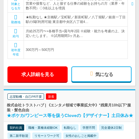
営業や接客など、人と接する仕事の経験をお持ちの方（業界・年
対象と
数不問）◇3名以上を増員
なる方
★転勤なし ★京橋駅／宝町駅／新富町駅／八丁堀駅／銀座一丁目
駅の5駅利用可能 東京都中央区八丁堀4…
勤務地
月給25万円〜+各種手当+賞与年2回 ※経験・能力を考慮の上、決
定いたします。 ※試用期間3ヶ月あ…
給与
300万円～500万円
初年度
年収
求人詳細を見る
気になる
志望動機・自己PR不要
新着
株式会社トラストハブ | 《エンタメ領域で事業拡大中》*残業月10h以下*服
装・髪色自由
★ポケカ/ワンピース等を扱うCloveの【デザイナー】土日休み★
契約社員
職種・業種未経験OK
転勤なし
学歴不問
完全週休2日制
第二新卒歓迎
リモートワーク可
女性のおしごと掲載中