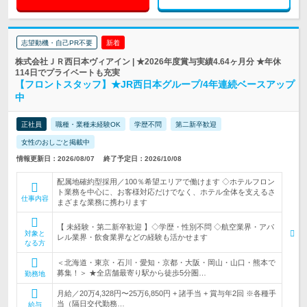
志望動機・自己PR不要
新着
株式会社ＪＲ西日本ヴィアイン | ★2026年度賞与実績4.64ヶ月分 ★年休
114日でプライベートも充実
【フロントスタッフ】★JR西日本グループ/4年連続ベースアップ
中
正社員
職種・業種未経験OK
学歴不問
第二新卒歓迎
女性のおしごと掲載中
情報更新日：2026/08/07
終了予定日：2026/10/08
配属地確約型採用／100％希望エリアで働けます ◇ホテルフロン
ト業務を中心に、お客様対応だけでなく、ホテル全体を支えるさ
仕事内容
まざまな業務に携わります
【 未経験・第二新卒歓迎 】◇学歴・性別不問 ◇航空業界・アパ
対象と
レル業界・飲食業界などの経験も活かせます
なる方
＜北海道・東京・石川・愛知・京都・大阪・岡山・山口・熊本で
募集！＞ ★全店舗最寄り駅から徒歩5分圏…
勤務地
月給／20万4,328円〜25万6,850円 + 諸手当 + 賞与年2回 ※各種手
当（隔日交代勤務…
給与