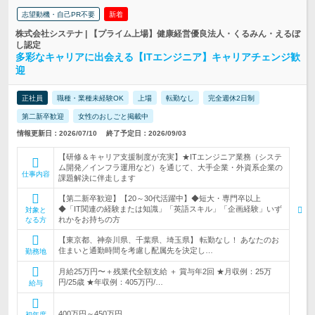
志望動機・自己PR不要
新着
株式会社システナ | 【プライム上場】健康経営優良法人・くるみん・えるぼ
し認定
多彩なキャリアに出会える【ITエンジニア】キャリアチェンジ歓
迎
正社員
職種・業種未経験OK
上場
転勤なし
完全週休2日制
第二新卒歓迎
女性のおしごと掲載中
情報更新日：2026/07/10
終了予定日：2026/09/03
【研修＆キャリア支援制度が充実】★ITエンジニア業務（システ
ム開発／インフラ運用など）を通じて、大手企業・外資系企業の
仕事内容
課題解決に伴走します
【第二新卒歓迎】【20～30代活躍中】◆短大・専門卒以上
◆「IT関連の経験または知識」「英語スキル」「企画経験」いず
対象と
れかをお持ちの方
なる方
【東京都、神奈川県、千葉県、埼玉県】 転勤なし！ あなたのお
住まいと通勤時間を考慮し配属先を決定し…
勤務地
月給25万円〜＋残業代全額支給 ＋ 賞与年2回 ★月収例：25万
円/25歳 ★年収例：405万円/…
給与
400万円～450万円
初年度