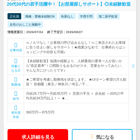
20代30代の若手活躍中！【お部屋探しサポート】◎未経験歓迎
正社員
職種・業種未経験OK
転勤なし
学歴不問
第二新卒歓迎
女性のおしごと掲載中
情報更新日：2026/07/24
終了予定日：2026/08/27
≪ノルマなし！お客様の呼び込みもなし！≫ご来店されたお客様
に合う住まい探しをサポート！★残業少なめで、仕事終わりはシ
仕事内容
ョッピングや自炊も可能♪
【未経験歓迎】知識や経験より、人柄重視の選考⇒人が良いか
ら"高定着率"！◎間取りをみるのがスキ、営業をやってみたい、
対象と
そんな方にぴったりです♪
なる方
★ご希望を考慮し勤務地を決定します。 ★UIターン希望の方も歓
迎！ 首都圏（東京／神奈川／埼玉／千…
勤務地
月給26.7万円〜月給35万円 ＋ 充実の手当 ＋ 歩合給 ＜20代の平
均月給34万円以上！＞ ★…
給与
360万円～875万円
初年度
年収
求人詳細を見る
気になる