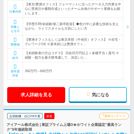
【東京/豊洲オフィス】フォーマットに沿ったデータ入力作業を中
心に受発注や書類作成といったチーム全体のサポート業務をお願
仕事内容
いします。
【学歴不問/未経験/第二新卒歓迎】◆世の中に必要な技術を支え
対象と
ながら、ライフスタイルも大切にしたい方
なる方
【豊洲オフィスもしくは東京本部（中央区）オフィス】 ※在宅・
テレワークOK ※基本的には豊洲オフィ…
勤務地
【未経験者の方はコチラ】 月給25万円以上＋各種手当＋賞与 ※
経験・能力を最大限考慮して、決定いた…
給与
350万円～600万円
初年度
年収
求人詳細を見る
気になる
追加コンテンツ
志望動機・自己PR不要
新着
アイアール株式会社 | 東証プライム上場G★ホワイト企業認定"最高ラン
ク"8年連続取得