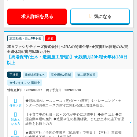
求人詳細を見る
気になる
志望動機・自己PR不要
新着
JRAファシリティーズ株式会社 | <JRAの関連企業>★実働7h×日勤のみ/完
全週休2日/賞与5.35カ月分
【馬場保守(土木・造園施工管理)】★残業月20h程★年休130日
以上
正社員
業種未経験OK
完全週休2日制
第二新卒歓迎
女性のおしごと掲載中
情報更新日：2026/08/07
終了予定日：2026/09/10
◆競馬場のレースコース（芝/ダート/障害）やトレーニング・セ
ンターの調教コースの保守に関わる施工管理を担当。
仕事内容
【子育て中の社員・20～30代が中心に活躍中】 ◆高卒以上 ◆普
通自動車運転免許 ◆造園や芝の整備経験、または土木の施工管理
対象と
経験をお持ちの方
なる方
★東京本社／全国の事業所（競馬場）で募集！ 【本社】 東京都