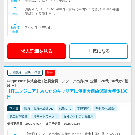
中央区八丁堀3-19-9 【事業所】…
勤務地
月給207,100円〜326,400円＋賞与（年間5.35カ月分 ※2025年度
実績）＋各種手当…
給与
350万円～600万円
初年度
年収
求人詳細を見る
気になる
志望動機・自己PR不要
新着
Carpe diem株式会社 | 社員全員エンジニア出身のIT企業｜20代~30代が8割
以上！
【ITエンジニア】あなたのキャリアに伴走★前給保証★年休130
日
正社員
職種・業種未経験OK
転勤なし
学歴不問
完全週休2日制
第二新卒歓迎
リモートワーク可
女性のおしごと掲載中
情報更新日：2026/07/24
終了予定日：2026/09/24
【全員エンジニア出身の営業があなたに伴走】案件選びも次のキ