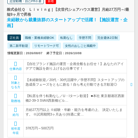
志望動機・自己PR不要
新着
株式会社Ｑ Ｌｉｖｉｎｇ | 【次世代シェアハウス運営】月給27万円～/最
短9ヶ月で昇格
未経験から裁量抜群のスタートアップで活躍！【施設運営・企
画】
正社員
職種・業種未経験OK
転勤なし
学歴不問
完全週休2日制
第二新卒歓迎
リモートワーク可
女性のおしごと掲載中
情報更新日：2026/08/07
終了予定日：2026/10/08
【自社ブランド施設の運営・企画全般をお任せ！】あなたのアイ
デアで施設を創り上げるお仕事です！
仕事内容
【未経験歓迎／20代・30代活躍中／学歴不問】スタートアップの
対象と
急成長フェーズをともに創る！自ら考え行動できる方歓迎◎
なる方
【転居を伴う転勤なし／U・Iターン歓迎】 ■本社 東京都港区西新
橋2-39-3 SVAX西新橋ビル…
勤務地
月給27万円以上 ※経験・年齢・能力を考慮の上、 決定いたしま
す。 ※試用期間3ヶ月あり(待遇に変…
給与
378万円～500万円
初年度
年収