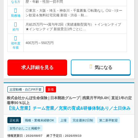
歴・年齢・性別一切不問
なる方
◎東京・大阪・埼玉・神奈川・千葉募集 ◎転勤なし ◎U・Iター
ン歓迎＆無料社宅完備 新宿・渋谷・秋…
勤務地
月給25万円〜+賞与年2回（実績連動型賞与）＋インセンティブ
★インセンティブ 新規受注1件ごとに…
給与
400万円～550万円
初年度
年収
求人詳細を見る
気になる
志望動機・自己PR不要
新着
株式会社かんぽ生命保険 | 日本郵政グループ│残業月平均9.4H│直近1年の定
着率90％以上
【法人営業】チーム営業／充実の育成&研修体制あり／土日休み
正社員
職種・業種未経験OK
上場
完全週休2日制
第二新卒歓迎
女性のおしごと掲載中
情報更新日：2026/08/07
終了予定日：2026/09/10