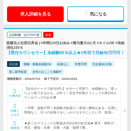
求人詳細を見る
気になる
志望動機・自己PR不要
新着
医療法人社団日昇会 | #年間124日お休み #賞与最大4か月 #ネイルOK #有給
消化100％
【受付カウンセラー】未経験90％以上★1年目で月給30万円可！
正社員
職種・業種未経験OK
転勤なし
学歴不問
完全週休2日制
第二新卒歓迎
女性のおしごと掲載中
情報更新日：2026/07/24
終了予定日：2026/10/22
【自分のペースで給与UP♪】サポート充実で、未経験から「思っ
たより私できるかも」が叶う！完全予約制クリニックの受付&カ
仕事内容
ウンセリングのお仕事
＜学歴・資格不問！未経験大歓迎◎＞美容に興味がある・社歴に
対象と
関係なく、日々の頑張りをしっかりカタチにしたい方、歓迎♪
なる方
★多くのクリニックが駅徒歩3分以内の好立地★ 東京・神奈川・
埼玉・愛知・兵庫・京都・大阪・福岡で募…
勤務地