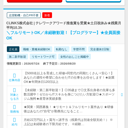
志望動機・自己PR不要
新着
CLINKS株式会社 | テレワークアワード推進賞を受賞★土日祝休み★残業月
平均10.3h
＼フルリモートOK／未経験歓迎！【プログラマー】★全員面接
OK
正社員
職種・業種未経験OK
転勤なし
学歴不問
完全週休2日制
第二新卒歓迎
リモートワーク可
女性のおしごと掲載中
情報更新日：2026/07/24
終了予定日：2026/08/20
【5000名以上を育成した研修×同世代の同期たくさん⇒安心！】
あなたの適性や希望に合わせたITの仕事をお任せします！★副業
仕事内容
OK★年間休日120日以上
【未経験・第二新卒歓迎！】◎35歳まで◎文系出身者の先輩も多
数活躍中！ゼロからITスキルを身につけたい方歓迎◎★スポーツ
対象と
ジム無料★産育休実績多数
なる方
★関東・関西募集！ ★リモート＆フルリモート案件あり ★研修
後はあなたの"自宅"が勤務先になること…
勤務地
月給22万円以上＋賞与＋諸手当（残業代は別途全額支給！） ※
上記は未経験者の下限月給です。 ※経験…
給与