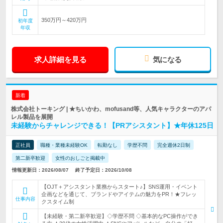
350万円～420万円
初年度
年収
求人詳細を見る
気になる
新着
株式会社トーキング | ★ちいかわ、mofusand等、人気キャラクターのアパ
レル製品を展開
未経験からチャレンジできる！【PRアシスタント】★年休125日
正社員
職種・業種未経験OK
転勤なし
学歴不問
完全週休2日制
第二新卒歓迎
女性のおしごと掲載中
情報更新日：2026/08/07
終了予定日：2026/10/08
【OJT＋アシスタント業務からスタート♪】SNS運用・イベント
企画などを通じて、ブランドやアイテムの魅力をPR！★フレッ
仕事内容
クスタイム制
【未経験・第二新卒歓迎】◇学歴不問 ◇基本的なPC操作ができ