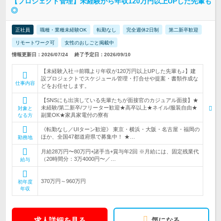
【プロジェクト管理】未経験から年収120万円以上UPした先輩も
◎
正社員
職種・業種未経験OK
転勤なし
完全週休2日制
第二新卒歓迎
リモートワーク可
女性のおしごと掲載中
情報更新日：2026/07/24
終了予定日：2026/09/10
【未経験入社⇒前職より年収が120万円以上UPした先輩も♪】建
設プロジェクトでスケジュール管理・打合せや提案・書類作成な
仕事内容
どをお任せします。
【SNSにも出演している先輩たちが面接官のカジュアル面接】★
未経験/第二新卒/フリーター歓迎★高卒以上★ネイル/服装自由★
対象と
副業OK★家具家電付の寮有
なる方
《転勤なし／UIターン歓迎》 東京・横浜・大阪・名古屋・福岡の
ほか、全国47都道府県で募集中！ ★…
勤務地
月給28万円〜80万円+諸手当+賞与年2回 ※月給には、固定残業代
（20時間分：3万4000円〜／…
給与
370万円～960万円
初年度
年収
求人詳細を見る
気になる