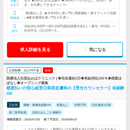
る方 ★20代の女性活躍中 ★SNSやアパレルなど、自分の「好
対象と
き」を仕事にできるチャンス♪
なる方
【転勤なし】 ★今年9月に虎ノ門に増床移転！新オフィスで活躍
♪ ■東京都港区虎ノ門1-2-8 虎ノ…
勤務地
月給282,200円〜497,230円(固定残業代含む) ＋賞与（年2回）＋
住宅手当（月1万円〜3…
給与
求人詳細を見る
気になる
志望動機・自己PR不要
新着
医療法人社団あおばクリニック | ◆完全週休2日◆有給消化100％◆残業ほ
ぼなし◆オープニング募集
都度払いの安心経営◎美容皮膚科の【受付カウンセラー】未経験
OK
正社員
職種・業種未経験OK
転勤なし
学歴不問
完全週休2日制
第二新卒歓迎
女性のおしごと掲載中
情報更新日：2026/07/30
終了予定日：2026/09/10
＼コース契約なし！都度払いでお客様も安心◎売上ノルマもあり