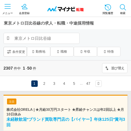
メニュー
会員登録
閲覧履歴
検索
東京メトロ日比谷線の求人・転職・中途採用情報
東京メトロ日比谷線
勤務地
職種
年収
特徴
条件変更
2307
1
50
並び替え
件中
-
件
1
2
3
4
5
47
…
注目
株式会社ORELA | ★月給30万円スタート ★昇給チャンスは年2回以上 ★月
10日休み
未経験歓迎*ブランド買取専門店の【バイヤー】年休125日*賞与3
回