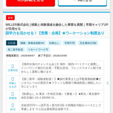
新着
WILLER株式会社 | 移動と体験価値を融合した事業を展開｜早期キャリアUP
が目指せる
語学力を活かせる！【営業・企画】★ワ―ケーション制度あり
正社員
職種・業種未経験OK
転勤なし
学歴不問
完全週休2日制
第二新卒歓迎
リモートワーク可
情報更新日：2026/08/07
終了予定日：2026/10/08
【海外出張のチャンスもあり】海外・国内パートナーと連携し、
インバウンド旅行の企画・手配を担当。フレックスタイム制で自
仕事内容
分らしく柔軟に働けます。
【第二新卒・経験者歓迎！】◆旅行業界または手配業務経験◆ビ
ジネスレベルの英語力★フラットな職場で価値創造に挑戦したい
対象と
方にピッタリ
なる方
【転勤なし ＆ 東京（中央区京橋）で募集！】 ■東京／東京都中
央区京橋1−13−1 WORK VI…
勤務地
月給28万円〜＋諸手当＋賞与年2回 ※前職給与額をベースとして
考慮します ※上記は最低保証金額です…
給与