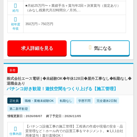
■月給25万円〜＋業績手当＋賞与年2回＋決算賞与（規定あり）
（みなし残業代月22時間分／月35,…
給与
350万円～750万円
初年度
年収
求人詳細を見る
気になる
新着
株式会社エース電研 | ◆未経験OK◆年休128日◆屋外工事なし◆転勤なし◆
退職金あり
パチンコ好き歓迎！遊技空間をつくり上げる【施工管理】
正社員
職種・業種未経験OK
転勤なし
学歴不問
完全週休2日制
第二新卒歓迎
情報更新日：2026/08/07
終了予定日：2026/11/05
【パチンコ設備工事の施工管理】工程表の作成や現場の安全・品
質管理など！ホール内での設置工事をマネジメント。★1人1台社
仕事内容
用車貸与！直行直帰OK！