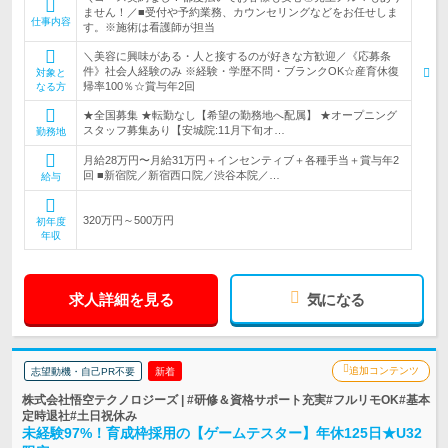
ません！／■受付や予約業務、カウンセリングなどをお任せしま
仕事内容
す。※施術は看護師が担当
＼美容に興味がある・人と接するのが好きな方歓迎／《応募条
件》社会人経験のみ ※経験・学歴不問・ブランクOK☆産育休復
対象と
帰率100％☆賞与年2回
なる方
★全国募集 ★転勤なし【希望の勤務地へ配属】 ★オープニング
スタッフ募集あり【安城院:11月下旬オ…
勤務地
月給28万円〜月給31万円＋インセンティブ＋各種手当＋賞与年2
回 ■新宿院／新宿西口院／渋谷本院／…
給与
320万円～500万円
初年度
年収
求人詳細を見る
気になる
追加コンテンツ
志望動機・自己PR不要
新着
株式会社悟空テクノロジーズ | #研修＆資格サポート充実#フルリモOK#基本
定時退社#土日祝休み
未経験97%！育成枠採用の【ゲームテスター】年休125日★U32