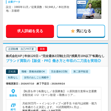
企業データ
設立：1965年11月／従業員数：50,948人／本社所在
地：京都府
求人詳細を見る
気になる
志望動機・自己PR不要
株式会社AP | 年休120日～*完全週休2日制(土日)*残業月10h以下*転勤なし
ブランド買取の【販促・PR】働き方と年収の二刀流を実現◎
正社員
職種・業種未経験OK
完全週休2日制
第二新卒歓迎
転勤なし
女性のおしごと掲載中
情報更新日：2026/07/10 終了予定日：2026/09/24
【転居を伴う転勤なし／全国募集】 ☆原則直行直帰＆交通費
全額支給 ☆U・Iターン歓迎 ＜勤務エリア…
勤務地
月給30万円～＋インセンティブ＋諸手当 ※給与は経験・能力
を考慮のうえ決定します。 ※試用期間3ヶ月は…
給与
初年度の年収：
800～1,000万円