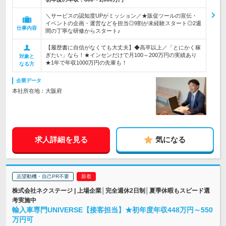
＼サービスの認知度UPがミッション／★販促ツールの宣伝・
イベントの企画・運営などを担当◎9割が未経験スタート◎2週
仕事内容
間の丁寧な研修からスタート♪
【履歴書に自信がなくても大丈夫】◆高卒以上／「とにかく稼
ぎたい」なら！★インセンだけで月100～200万円の実績あり
対象と
★1年で年収1000万円の先輩も！
なる方
企業データ
本社所在地：大阪府
求人詳細を見る
気になる
志望動機・自己PR不要
株式会社ネクステージ | 上場企業│完全週休2日制│夏季休暇もスピード選
考実施中
輸入車専門UNIVERSE【接客担当】★初年度年収448万円～550
万円可