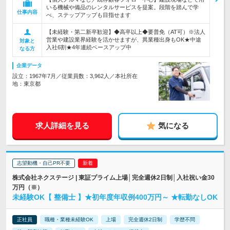
いる機械や備品のレンタルサービスを提案。段階を踏んで学
仕事内容
べ、ステップアップも目指せます
【未経験・第二新卒歓迎】◆高卒以上◆要普免（AT可）※法人
営業や建設業界経験を活かせますが、異業種出身もOK★中途
対象と
入社6割★4年連続ベースアップ中
なる方
企業データ
設立：1967年7月／従業員数：3,962人／本社所在
地：東京都
求人詳細を見る
気になる
志望動機・自己PR不要
株式会社ネクステージ | 東証プライム上場│完全週休2日制│入社祝い金30
万円（※）
未経験OK【 整備士 】★初年度年収例400万円～ ★転勤なしOK
正社員
職種・業種未経験OK
上場
完全週休2日制
学歴不問