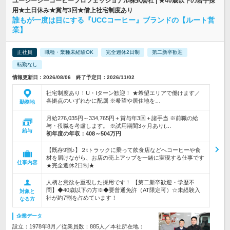
ユーシーシーコーヒープロフェッショナル株式会社 | ★40歳以下の若手採
用★土日休み★賞与3回★借上社宅制度あり
誰もが一度は目にする『UCCコーヒー』ブランドの【ルート営
業】
正社員
職種・業種未経験OK
完全週休2日制
第二新卒歓迎
転勤なし
情報更新日：2026/08/06 終了予定日：2026/11/02
社宅制度あり！U・Iターン歓迎！ ★希望エリアで働けます／
各拠点のいずれかに配属 ※希望や居住地を…
勤務地
月給276,035円～334,765円＋賞与年3回＋諸手当 ※前職の給
与・役職を考慮します。 ※試用期間3ヶ月あり(…
給与
初年度の年収：
408～504万円
【既存9割♪】２tトラックに乗って飲食店などへコーヒーや食
材を届けながら、お店の売上アップを一緒に実現する仕事です
仕事内容
★完全週休2日制★
人柄と意欲を重視した採用です！ 【第二新卒歓迎・学歴不
問】◆40歳以下の方※◆要普通免許（AT限定可）☆未経験入
対象と
社が約7割を占めています！
なる方
企業データ
設立：1978年8月／従業員数：885人／本社所在地：