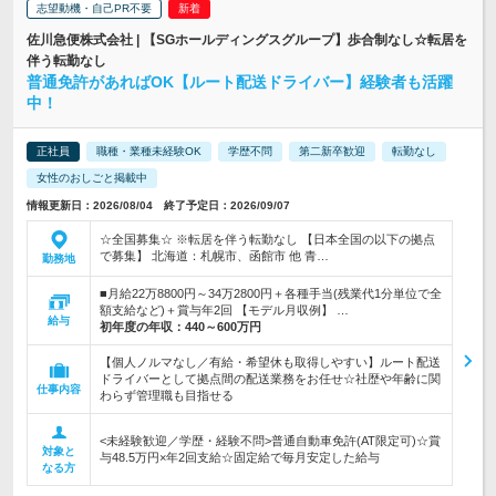
志望動機・自己PR不要
佐川急便株式会社 | 【SGホールディングスグループ】歩合制なし☆転居を
伴う転勤なし
普通免許があればOK【ルート配送ドライバー】経験者も活躍
中！
正社員
職種・業種未経験OK
学歴不問
第二新卒歓迎
転勤なし
女性のおしごと掲載中
情報更新日：2026/08/04 終了予定日：2026/09/07
☆全国募集☆ ※転居を伴う転勤なし 【日本全国の以下の拠点
で募集】 北海道：札幌市、函館市 他 青…
勤務地
■月給22万8800円～34万2800円＋各種手当(残業代1分単位で全
額支給など)＋賞与年2回 【モデル月収例】 …
給与
初年度の年収：
440～600万円
【個人ノルマなし／有給・希望休も取得しやすい】ルート配送
ドライバーとして拠点間の配送業務をお任せ☆社歴や年齢に関
仕事内容
わらず管理職も目指せる
<未経験歓迎／学歴・経験不問>普通自動車免許(AT限定可)☆賞
対象と
与48.5万円×年2回支給☆固定給で毎月安定した給与
なる方