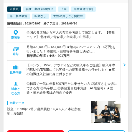
正社員
職種・業種未経験OK
上場
完全週休2日制
第二新卒歓迎
転勤なし
女性のおしごと掲載中
情報更新日：2026/08/07 終了予定日：2026/09/10
全国の各店舗から本人の希望を考慮して決定します。 【募集
エリア】 北海道／青森県／宮城県／山形県／…
勤務地
月給320,000円～644,000円 ★給与のベースアップ(1.6万円)を
行いました！ ※前職・経験等を考慮し決定し…
給与
初年度の年収：
448～901万円
【ベンツ、BMW、アウディなどの輸入車をご提案】輸入車専
門店UNIVERSEにてお客様への提案業務をお任せします ★車
仕事内容
の知識は入社後に身に付きます
◎転職で一気に年収500万円台に乗せたい方 ◎誠実さを大切に
できる方 ◎高卒以上 ◎要普通自動車免許（AT限定可）★営
対象と
業・業界経験者は給与面で優遇
なる方
企業データ
設立：1998年12月／従業員数：6,492人／本社所在
地：愛知県