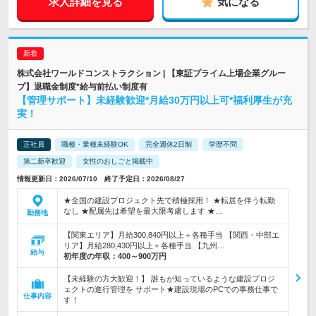
求人詳細を見る
気になる
株式会社ワールドコンストラクション | 【東証プライム上場企業グルー
プ】退職金制度*給与前払い制度有
【管理サポート】未経験歓迎*月給30万円以上可*福利厚生が充
実！
正社員
職種・業種未経験OK
完全週休2日制
学歴不問
第二新卒歓迎
女性のおしごと掲載中
情報更新日：2026/07/10 終了予定日：2026/08/27
★全国の建設プロジェクト先で積極採用！ ★転居を伴う転勤
なし ★配属先は希望を最大限考慮します ★…
勤務地
【関東エリア】月給300,840円以上＋各種手当 【関西・中部エ
リア】月給280,430円以上＋各種手当 【九州…
給与
初年度の年収：
400～900万円
【未経験の方大歓迎！】 誰もが知っているような建設プロジ
ェクトの進行管理を サポート★建設現場のPCでの事務仕事で
仕事内容
す！