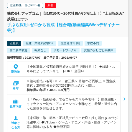
志望動機・自己PR不要
株式会社アップコム | 【現在10代～20代社員が70％以上！】*土日祝休み*
残業ほぼナシ
手ぶら採用♪ゼロから育成【総合職(動画編集/Webデザイナー
等)】
正社員
職種・業種未経験OK
完全週休2日制
学歴不問
第二新卒歓迎
転勤なし
リモートワーク可
女性のおしごと掲載中
情報更新日：2026/07/07 終了予定日：2026/09/07
【全国募集／47都道府県好きな場所で働ける！】 ★経験・ス
キルによってフルリモートOK！ 全国47…
勤務地
※給与前払いも可♪※ ＜一都三県＞ 月給25万円以上 ※固定残
業代：20時間分を月3万2383円以上含む ＜関…
給与
初年度の年収：
300～600万円
【「Web・動画研修」でゼロからスキルを習得！】動画編集・
キャラクター制作・アニメーション制作など、希望・適性に合
仕事内容
った業務をお任せします。
【未経験・第二新卒・正社員デビュー歓迎！推し活好き20代が
活躍中♪】◆VTuber・ゲーム・アニメ・声優・動画・デザイン
対象と
等に興味のある方 ◆学歴不問
なる方