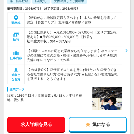
第二新卒歓迎
転勤なし
女性のおしごと掲載中
情報更新日：2026/07/24 終了予定日：2026/08/27
【転勤がない地域限定職も選べます】 本人の希望を考慮して
決定 【募集エリア】 北海道／青森県／宮城…
勤務地
【全国転勤あり】 ■月給310,000～527,000円 【エリア限定転
勤あり】■月給280,000～509,000円 【転居を…
給与
初年度の年収：
364～857万円
【 経験・スキルに応じた業務からお任せします 】ネクステー
ジの店舗にて車の点検・整備・修理ををお任せします ★空調
仕事内容
完備のキレイなピットで作業
【 未経験OK 】◎仕事でスキルを身に付けたい方 ◎安心でき
る会社で働きたい方 ◎車が好きな方 ★転勤がない地域限定職
対象と
を選択することもできます！
なる方
企業データ
設立：1998年12月／従業員数：6,492人／本社所在
地：愛知県
求人詳細を見る
気になる