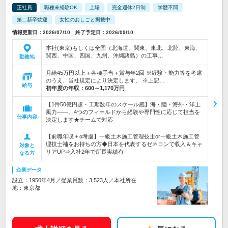
正社員
職種未経験OK
上場
完全週休2日制
学歴不問
第二新卒歓迎
女性のおしごと掲載中
情報更新日：2026/07/10 終了予定日：2026/09/10
本社(東京)もしくは全国（北海道、関東、東北、北陸、東海、
関西、中国、四国、九州、沖縄諸島）の工事…
勤務地
月給45万円以上＋各種手当＋賞与年2回 ※経験・能力等を考慮
のうえ、当社規定により決定します。 ※上記…
給与
初年度の年収：
600～1,170万円
【1件50億円超・工期数年のスケール感】海・陸・海外・洋上
風力――。4つのフィールドから経験や専門性に応じて担当を
仕事内容
決定します★チームで対応
【前職年収＋α考慮】一級土木施工管理技士or一級土木施工管
理技士補をお持ちの方◆日本を代表するゼネコンで収入＆キャ
対象と
リアUP⇒入社2年で所長実績有
なる方
企業データ
設立：1950年4月／従業員数：3,523人／本社所在
地：東京都