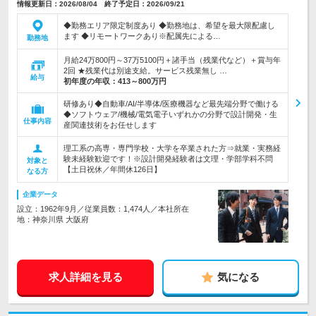
情報更新日：2026/08/04 終了予定日：2026/09/21
◆勤務エリア限定制度あり ◆勤務地は、希望を最大限配慮し
ます ◆リモートワークあり※配属先による…
勤務地
月給24万800円～37万5100円＋諸手当（残業代など）＋賞与年
2回 ★残業代は別途支給。サービス残業無し …
給与
初年度の年収：
413～800万円
研修あり◆自動車/AI/半導体/医療機器など最先端分野で働ける
◆ソフトウェア/機械/電気電子いずれかの分野で設計開発・生
仕事内容
産関連技術をお任せします
理工系の高専・専門学校・大学を卒業された方⇒就業・実務経
験未経験歓迎です！※設計開発経験者は文理・学部学科不問
対象と
【土日祝休／年間休126日】
なる方
企業データ
設立：1962年9月／従業員数：1,474人／本社所在
地：神奈川県 大阪府
求人詳細を見る
気になる