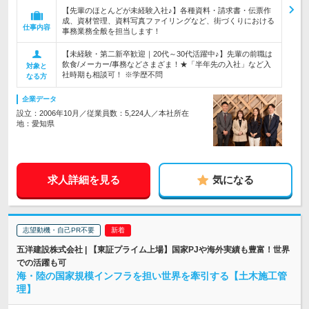
【先輩のほとんどが未経験入社♪】各種資料・請求書・伝票作
成、資材管理、資料写真ファイリングなど、街づくりにおける
仕事内容
事務業務全般を担当します！
【未経験・第二新卒歓迎｜20代～30代活躍中♪】先輩の前職は
飲食/メーカー/事務などさまざま！★「半年先の入社」など入
対象と
社時期も相談可！ ※学歴不問
なる方
企業データ
設立：2006年10月／従業員数：5,224人／本社所在
地：愛知県
求人詳細を見る
気になる
志望動機・自己PR不要
五洋建設株式会社 | 【東証プライム上場】国家PJや海外実績も豊富！世界
での活躍も可
海・陸の国家規模インフラを担い世界を牽引する【土木施工管
理】