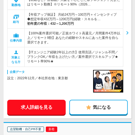
はリモート勤務】※リモート90%（2026…
勤務地
【年収アップ保証】 月給24万円～100万円＋インセンティブ
◆想定年収432万円～1200万円(経験・スキルを…
給与
初年度の年収：
432～1,200万円
【100%案件選択可能／正規ホワイト高還元／月間案件4万件以
上／リモート9割】あなたの経験やスキルにあった案件を自ら
仕事内容
選択できます。
【ITエンジニア経験2年以上の方】使用言語／ジャンル不問／
ブランクOK／年収を上げたい方／案件選択でスキルアップ★
対象と
リモート率90%★
なる方
企業データ
設立：2022年12月／本社所在地：東京都
求人詳細を見る
気になる
志望動機・自己PR不要