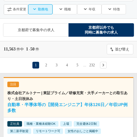
勤務地
職種
年収
特徴
条件変更
京都府
以外でも
京都府
で募集中の求人
同時に募集中の求人
11,563
1
50
件中
-
件
並び替え
1
2
3
4
5
232
…
株式会社アルトナー | 東証プライム／研修充実・大手メーカーとの取引あ
り・土日祝休み
自動車・半導体等の【開発エンジニア】年休126日／年収UP例
多数
正社員
職種・業種未経験OK
上場
完全週休2日制
第二新卒歓迎
リモートワーク可
女性のおしごと掲載中