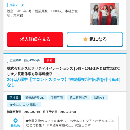
企業データ
設立：2016年6月／従業員数：1,000人／本社所在
地：東京都
求人詳細を見る
気になる
志望動機・自己PR不要
株式会社ホスピタリティオペレーションズ | 月8～10日休み＆残業ほぼな
し★／長期休暇も取得可能◎
20代活躍中【フロントスタッフ】*未経験歓迎*転居を伴う転勤
なし
正社員
業種未経験OK
学歴不問
第二新卒歓迎
転勤なし
女性のおしごと掲載中
情報更新日：2026/07/10 終了予定日：2026/10/08
■全国各地のスマイルホテル・ホテルエミシア・ホテルエノエ
などで募集！ ※希望を考慮の上、決定します…
勤務地