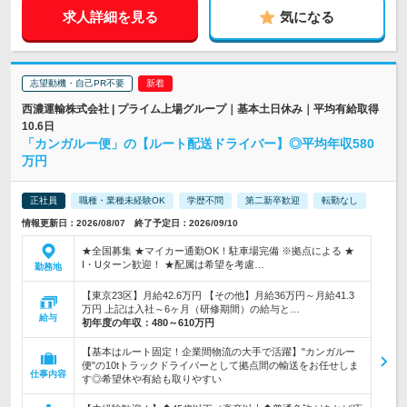
求人詳細を見る
気になる
志望動機・自己PR不要
西濃運輸株式会社 | プライム上場グループ｜基本土日休み｜平均有給取得
10.6日
「カンガルー便」の【ルート配送ドライバー】◎平均年収580
万円
正社員
職種・業種未経験OK
学歴不問
第二新卒歓迎
転勤なし
情報更新日：2026/08/07 終了予定日：2026/09/10
★全国募集 ★マイカー通勤OK！駐車場完備 ※拠点による ★
I・Uターン歓迎！ ★配属は希望を考慮…
勤務地
【東京23区】月給42.6万円 【その他】月給36万円～月給41.3
万円 上記は入社～6ヶ月（研修期間）の給与と…
給与
初年度の年収：
480～610万円
【基本はルート固定！企業間物流の大手で活躍】"カンガルー
便"の10tトラックドライバーとして拠点間の輸送をお任せしま
仕事内容
す◎希望休や有給も取りやすい