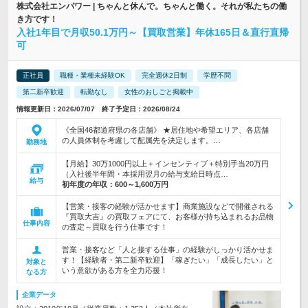
株式会社エンパワー | ちゃんと休んで。ちゃんと働く。それが私たちの働
き方です！
入社1年目で月収50.1万円～【買取営業】年休165日＆直行直帰
可
正社員
職種・業種未経験OK
完全週休2日制
学歴不問
第二新卒歓迎
転勤なし
女性のおしごと掲載中
情報更新日：2026/07/07 終了予定日：2026/08/24
《全国46都道府県の各店舗》 ★居住地や希望エリア、各店舗
の人員体制を考慮して配属先を決定します。…
勤務地
【月給】30万1000円以上＋インセンティブ＋特別手当20万円
（入社後半年間・本採用翌月の給与支給日時点…
給与
初年度の年収：
600～1,600万円
【営業・接客の経験が活かせます】商業施設などで開催される
『買取大吉』の買取フェアにて、お客様が持ち込まれるお品物
仕事内容
の査定～買取を行う仕事です！
営業・接客など「人と接する仕事」の経験がしっかり活かせま
す！【経験者・第二新卒歓迎】「稼ぎたい」「成長したい」と
対象と
いう意欲がある方を全力応援！
なる方
企業データ