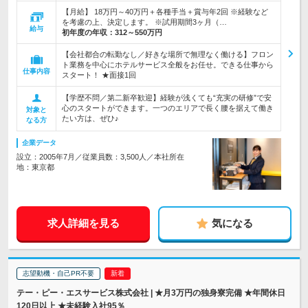
【月給】 18万円～40万円＋各種手当＋賞与年2回 ※経験など
を考慮の上、決定します。 ※試用期間3ヶ月（…
給与
初年度の年収：
312～550万円
【会社都合の転勤なし／好きな場所で無理なく働ける】フロン
ト業務を中心にホテルサービス全般をお任せ。できる仕事から
仕事内容
スタート！ ★面接1回
【学歴不問／第二新卒歓迎】経験が浅くても“充実の研修”で安
心のスタートができます。一つのエリアで長く腰を据えて働き
対象と
たい方は、ぜひ♪
なる方
企業データ
設立：2005年7月／従業員数：3,500人／本社所在
地：東京都
求人詳細を見る
気になる
志望動機・自己PR不要
テー・ピー・エスサービス株式会社 | ★月3万円の独身寮完備 ★年間休日
120日以上 ★未経験入社95％