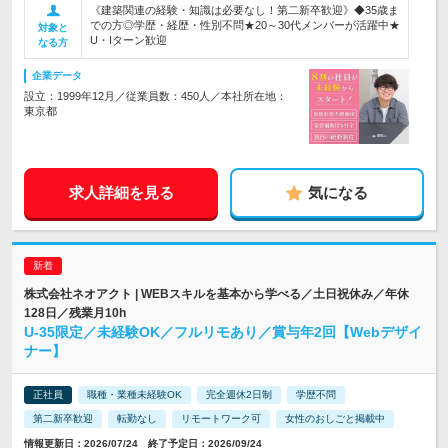
《建築関連の経験・知識は必要なし！第二新卒歓迎》◆35歳ま
での方◎学歴・経歴・性別不問★20～30代メンバーが活躍中★
対象と
U・Iターン歓迎
なる方
企業データ
設立：1999年12月／従業員数：450人／本社所在地：
東京都
求人詳細を見る
気になる
株式会社ネオアクト | WEBスキルを基本から学べる／土日祝休み／年休
128日／残業月10h
U-35限定／未経験OK／フルリモあり／賞与年2回【Webデザイ
ナー】
正社員
職種・業種未経験OK
完全週休2日制
学歴不問
第二新卒歓迎
転勤なし
リモートワーク可
女性のおしごと掲載中
情報更新日：2026/07/24 終了予定日：2026/09/24