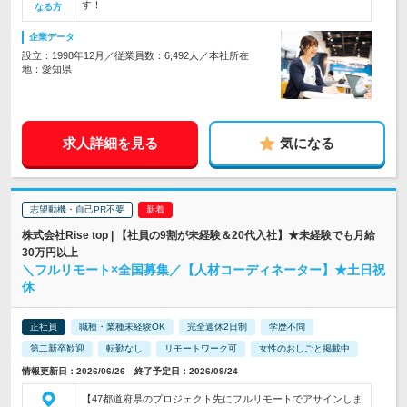
す！
なる方
企業データ
設立：1998年12月／従業員数：6,492人／本社所在
地：愛知県
求人詳細を見る
気になる
志望動機・自己PR不要
株式会社Rise top | 【社員の9割が未経験＆20代入社】★未経験でも月給
30万円以上
＼フルリモート×全国募集／【人材コーディネーター】★土日祝
休
正社員
職種・業種未経験OK
完全週休2日制
学歴不問
第二新卒歓迎
転勤なし
リモートワーク可
女性のおしごと掲載中
情報更新日：2026/06/26 終了予定日：2026/09/24
【47都道府県のプロジェクト先にフルリモートでアサインしま