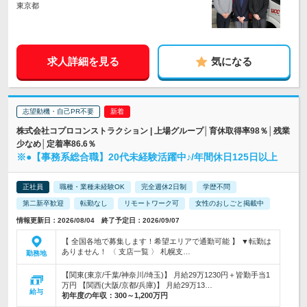
東京都
求人詳細を見る
気になる
志望動機・自己PR不要
株式会社コプロコンストラクション | 上場グループ│育休取得率98％│残業
少なめ│定着率86.6％
※●【事務系総合職】20代未経験活躍中♪/年間休日125日以上
正社員
職種・業種未経験OK
完全週休2日制
学歴不問
第二新卒歓迎
転勤なし
リモートワーク可
女性のおしごと掲載中
情報更新日：2026/08/04 終了予定日：2026/09/07
【 全国各地で募集します！希望エリアで通勤可能 】 ▼転勤は
ありません！ 〈 支店一覧 〉 札幌支…
勤務地
【関東(東京/千葉/神奈川/埼玉)】 月給29万1230円＋皆勤手当1
万円 【関西(大阪/京都/兵庫)】 月給29万13…
給与
初年度の年収：
300～1,200万円