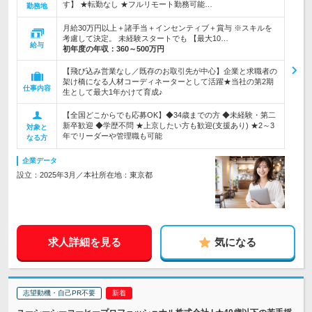
す】 ★転勤なし ★フルリモート勤務可能…
勤務地
月給30万円以上＋諸手当＋インセンティブ＋賞与 ※スキルを
考慮して決定。 未経験スタートでも 【最大10…
給与
初年度の年収：
360～500万円
【飛び込み営業なし／既存のお取引先が中心】企業と求職者の
架け橋になる人材コーディネーターとして活躍★当社の第2期
仕事内容
生として最大1年かけて育成♪
【全国どこからでも応募OK】◆34歳までの方 ◆未経験・第二
新卒歓迎 ◆学歴不問 ★上京したい方も歓迎(支援あり) ★2～3
対象と
年でリーダーや管理職も可能
なる方
企業データ
設立：2025年3月／本社所在地：東京都
求人詳細を見る
気になる
志望動機・自己PR不要