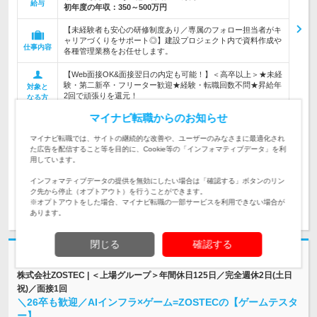
給与
初年度の年収：
350～500万円
【未経験者も安心の研修制度あり／専属のフォロー担当者がキ
ャリアづくりをサポート◎】建設プロジェクト内で資料作成や
仕事内容
各種管理業務をお任せします。
【Web面接OK&面接翌日の内定も可能！】＜高卒以上＞★未経
験・第二新卒・フリーター歓迎★経験・転職回数不問★昇給年
対象と
2回で頑張りを還元！
なる方
マイナビ転職からのお知らせ
企業データ
設立：2019年6月／従業員数：8,119人／本社所在
マイナビ転職では、サイトの継続的な改善や、ユーザーのみなさまに最適化され
地：東京都
た広告を配信すること等を目的に、Cookie等の「インフォマティブデータ」を利
用しています。
インフォマティブデータの提供を無効にしたい場合は「確認する」ボタンのリン
ク先から停止（オプトアウト）を行うことができます。
求人詳細を見る
気になる
※オプトアウトをした場合、マイナビ転職の一部サービスを利用できない場合が
あります。
閉じる
確認する
志望動機・自己PR不要
株式会社ZOSTEC | ＜上場グループ＞年間休日125日／完全週休2日(土日
祝)／面接1回
＼26卒も歓迎／AIインフラ×ゲーム=ZOSTECの【ゲームテスタ
ー】