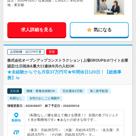
設立：2010年10月／従業員数：1,353人／本社所在
地：東京都
求人詳細を見る
気になる
志望動機・自己PR不要
株式会社オープンアップコンストラクション | 上場GROUP&ホワイト企業
認定/土日祝休&最大11連休/9月の入社OK
★未経験からでも月収37万円可★年間休日120日！【総務事
務】/o
正社員
職種・業種未経験OK
完全週休2日制
第二新卒歓迎
転勤なし
女性のおしごと掲載中
情報更新日：2026/08/07 終了予定日：2026/09/10
《転勤なし／腰を据えて働ける環境！》 全国の各プロジェク
ト先が勤務地です♪ ★あなたの好きな街でず…
勤務地
〈東京〉月給28万円～ 〈大阪〉月給26.9万円～ 〈名古屋〉月
給28.5万円～ 〈その他〉月給26.5万円～ ※…