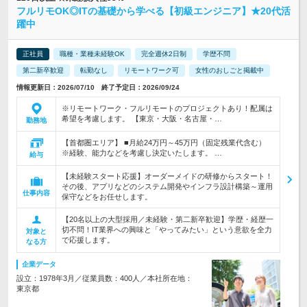
フルリモOK◎ITの基礎から学べる【初級エンジニア】★20代活
躍中
正社員
職種・業種未経験OK
完全週休2日制
学歴不問
第二新卒歓迎
転勤なし
リモートワーク可
女性のおしごと掲載中
情報更新日：2026/07/10 終了予定日：2026/09/24
※リモートワーク・フルリモートのプロジェクトあり！配属は
希望を考慮します。 【東京・大阪・名古屋・…
勤務地
【首都圏エリア】 ■月給24万円～45万円（固定残業代含む）
※経験、能力などを考慮し決定いたします。 …
給与
【未経験スタート応援】オーダーメイドの研修からスタート！
その後、アプリなどのシステム開発やインフラ設計構築～運用
仕事内容
保守などをお任せします。
【20名以上の大型採用／未経験・第二新卒歓迎】学歴・経歴一
切不問！IT業界への興味と「やってみたい」という意欲を全力
対象と
で応援します。
なる方
企業データ
設立：1978年3月／従業員数：400人／本社所在地：
東京都