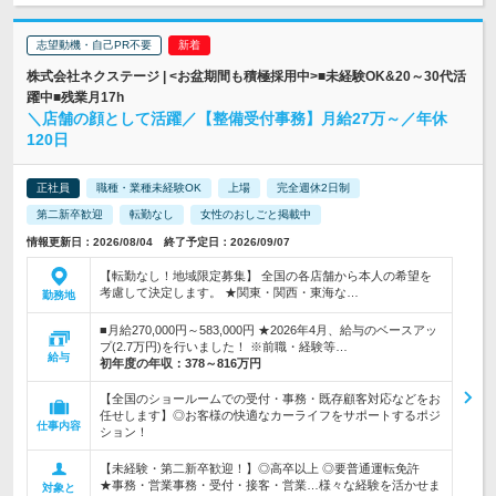
志望動機・自己PR不要
株式会社ネクステージ | <お盆期間も積極採用中>■未経験OK&20～30代活
躍中■残業月17h
＼店舗の顔として活躍／【整備受付事務】月給27万～／年休
120日
正社員
職種・業種未経験OK
上場
完全週休2日制
第二新卒歓迎
転勤なし
女性のおしごと掲載中
情報更新日：2026/08/04 終了予定日：2026/09/07
【転勤なし！地域限定募集】 全国の各店舗から本人の希望を
考慮して決定します。 ★関東・関西・東海な…
勤務地
■月給270,000円～583,000円 ★2026年4月、給与のベースアッ
プ(2.7万円)を行いました！ ※前職・経験等…
給与
初年度の年収：
378～816万円
【全国のショールームでの受付・事務・既存顧客対応などをお
任せします】◎お客様の快適なカーライフをサポートするポジ
仕事内容
ション！
【未経験・第二新卒歓迎！】◎高卒以上 ◎要普通運転免許
★事務・営業事務・受付・接客・営業…様々な経験を活かせま
対象と