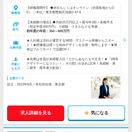
【研修期間中】 ◆本社もしくはオンライン（全国各地からO
K） ◇本社／東京都豊島区池袋2-47-6…
勤務地
【未経験の場合】◆月給25万円以上＋賞与年2回＋各種手当
（想定年収350万円） ※経験・スキルなどを考慮…
給与
初年度の年収：
350～600万円
★入社後は当社が運営するWEB・ITスクール研修からスター
ト！★研修後は様々なWebデザインを企画・制作します！★将
仕事内容
来はフルリモートで活躍OK！
★先輩は全員が未経験入社！だからあなたも大丈夫！★「WEB
デザイナーになりたい！」その想いがあればOK！未経験・第
対象と
二新卒・既卒者大歓迎！
なる方
企業データ
設立：2023年9月／本社所在地：東京都
求人詳細を見る
気になる