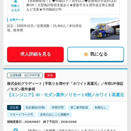
【未経験歓迎！】◆45歳以下／高卒以上◆普通免許があれば応
募OK！大型免許取得支援あり★家族手当＆奨学金立替え制度
対象と
など充実★平均勤続17年
なる方
企業データ
設立：2005年10月／従業員数：15,464人／本社所在
地：岐阜県
求人詳細を見る
気になる
志望動機・自己PR不要
株式会社グラディート | 手取りを増やす「ホワイト高還元」／年収UP保証
／モダン案件参画
【エンジニア】AI・モダン案件／リモート9割／ホワイト高還元
正社員
完全週休2日制
学歴不問
第二新卒歓迎
転勤なし
リモートワーク可
女性のおしごと掲載中
情報更新日：2026/08/07 終了予定日：2026/10/08
【転勤なし／首都圏／大阪を中心とした各プロジェクト先また