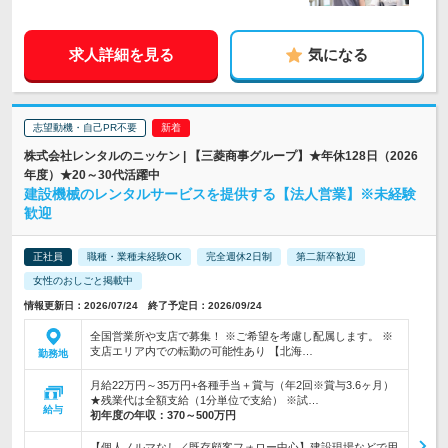
求人詳細を見る
気になる
志望動機・自己PR不要
株式会社レンタルのニッケン | 【三菱商事グループ】★年休128日（2026
年度）★20～30代活躍中
建設機械のレンタルサービスを提供する【法人営業】※未経験
歓迎
正社員
職種・業種未経験OK
完全週休2日制
第二新卒歓迎
女性のおしごと掲載中
情報更新日：2026/07/24 終了予定日：2026/09/24
全国営業所や支店で募集！ ※ご希望を考慮し配属します。 ※
支店エリア内での転勤の可能性あり 【北海…
勤務地
月給22万円～35万円+各種手当＋賞与（年2回※賞与3.6ヶ月）
★残業代は全額支給（1分単位で支給） ※試…
給与
初年度の年収：
370～500万円
【個人ノルマなし／既存顧客フォロー中心】建設現場などで用