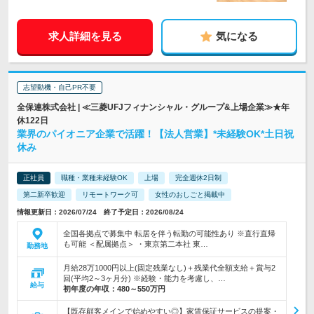
求人詳細を見る
気になる
志望動機・自己PR不要
全保連株式会社 | ≪三菱UFJフィナンシャル・グループ&上場企業≫★年
休122日
業界のパイオニア企業で活躍！【法人営業】*未経験OK*土日祝
休み
正社員
職種・業種未経験OK
上場
完全週休2日制
第二新卒歓迎
リモートワーク可
女性のおしごと掲載中
情報更新日：2026/07/24 終了予定日：2026/08/24
全国各拠点で募集中 転居を伴う転勤の可能性あり ※直行直帰
も可能 ＜配属拠点＞ ・東京第二本社 東…
勤務地
月給28万1000円以上(固定残業なし)＋残業代全額支給＋賞与2
回(平均2～3ヶ月分) ※経験・能力を考慮し、…
給与
初年度の年収：
480～550万円
【既存顧客メインで始めやすい◎】家賃保証サービスの提案・