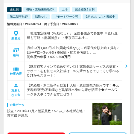
正社員
職種・業種未経験OK
上場
完全週休2日制
第二新卒歓迎
転勤なし
リモートワーク可
女性のおしごと掲載中
情報更新日：2026/07/24 終了予定日：2026/08/27
『地域限定採用（転勤なし）』 全国各拠点で募集中 ※直行直
帰も可能 ＜配属拠点＞ ・東京第二本社…
勤務地
月給23万1,000円以上(固定残業なし)＋残業代全額支給＋賞与2
回(平均2～3ヶ月分) ※経験・能力を考慮し、…
給与
初年度の年収：
400～500万円
【既存顧客メインで始めやすい◎】家賃保証サービスの提案・
サポートをお任せ≪入社後は…≫先輩のもとでじっくり学べる
仕事内容
OJTからスタート！
【未経験・第二新卒も歓迎】人柄・意欲重視の採用です！◆元
美容師/販売/不動産など異業種出身の先輩が活躍中◆チームワ
対象と
ークを大事にできる方はぜひ！
なる方
企業データ
設立：2001年11月／従業員数：575人／本社所在地：
東京都 沖縄県