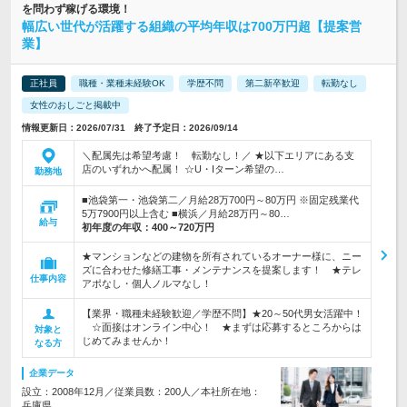
を問わず稼げる環境！
幅広い世代が活躍する組織の平均年収は700万円超【提案営
業】
正社員
職種・業種未経験OK
学歴不問
第二新卒歓迎
転勤なし
女性のおしごと掲載中
情報更新日：2026/07/31 終了予定日：2026/09/14
＼配属先は希望考慮！ 転勤なし！／ ★以下エリアにある支
店のいずれかへ配属！ ☆U・Iターン希望の…
勤務地
■池袋第一・池袋第二／月給28万700円～80万円 ※固定残業代
5万7900円以上含む ■横浜／月給28万円～80…
給与
初年度の年収：
400～720万円
★マンションなどの建物を所有されているオーナー様に、ニー
ズに合わせた修繕工事・メンテナンスを提案します！ ★テレ
仕事内容
アポなし・個人ノルマなし！
【業界・職種未経験歓迎／学歴不問】★20～50代男女活躍中！
☆面接はオンライン中心！ ★まずは応募するところからは
対象と
じめてみませんか！
なる方
企業データ
設立：2008年12月／従業員数：200人／本社所在地：
兵庫県