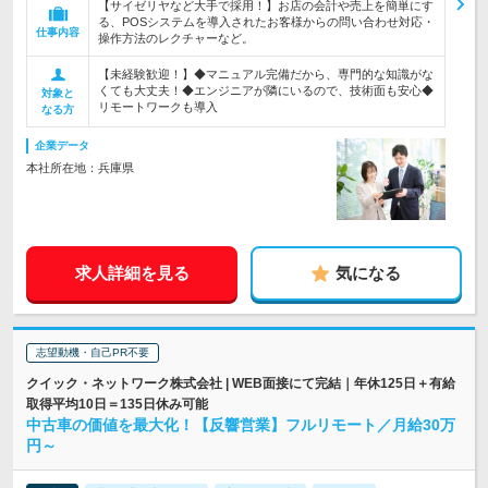
【サイゼリヤなど大手で採用！】お店の会計や売上を簡単にす
る、POSシステムを導入されたお客様からの問い合わせ対応・
仕事内容
操作方法のレクチャーなど。
【未経験歓迎！】◆マニュアル完備だから、専門的な知識がな
くても大丈夫！◆エンジニアが隣にいるので、技術面も安心◆
対象と
リモートワークも導入
なる方
企業データ
本社所在地：兵庫県
求人詳細を見る
気になる
志望動機・自己PR不要
クイック・ネットワーク株式会社 | WEB面接にて完結｜年休125日＋有給
取得平均10日＝135日休み可能
中古車の価値を最大化！【反響営業】フルリモート／月給30万
円～