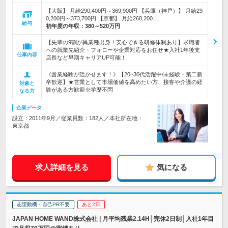
【大阪】 月給290,400円～369,900円 【兵庫（神戸）】 月給29
0,200円～373,700円 【京都】 月給268,200…
給与
初年度の年収：
380～520万円
【先輩の9割が異業種出身！安心できる研修体制あり】求職者
への就業先紹介・フォローや企業対応をお任せ★入社1年後支
仕事内容
店長など早期キャリアUP可能！
《営業経験が活かせます！》【20~30代活躍中/未経験・第二新
卒歓迎】★営業として市場価値を高めたい方、接客や介護の経
対象と
験がある方歓迎※学歴不問
なる方
企業データ
設立：2011年9月／従業員数：182人／本社所在地：
東京都
求人詳細を見る
気になる
志望動機・自己PR不要
あと2日
JAPAN HOME WAND株式会社 | 月平均残業2.14H│完休2日制│入社1年目