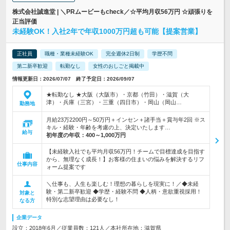
株式会社誠進堂 | ＼PRムービーもcheck／☆平均月収56万円 ☆頑張りを
正当評価
未経験OK！入社2年で年収1000万円超も可能【提案営業】
正社員
職種・業種未経験OK
完全週休2日制
学歴不問
第二新卒歓迎
転勤なし
女性のおしごと掲載中
情報更新日：2026/07/07 終了予定日：2026/09/07
★転勤なし ★大阪（大阪市）・京都（竹田）・滋賀（大
津）・兵庫（三宮）・三重（四日市）・岡山（岡山…
勤務地
月給23万2200円～50万円＋インセン＋諸手当＋賞与年2回 ※ス
キル・経験・年齢を考慮の上、決定いたします…
給与
初年度の年収：
400～1,000万円
【未経験入社でも平均月収56万円！チームで目標達成を目指す
から、無理なく成長！】お客様の住まいの悩みを解決するリフ
仕事内容
ォーム提案です
＼仕事も、人生も楽しむ！理想の暮らしを現実に！／◆未経
験・第二新卒歓迎 ◆学歴・経験不問 ◆人柄・意欲重視採用！
対象と
特別な志望理由は必要なし！
なる方
企業データ
設立：2018年6月／従業員数：121人／本社所在地：滋賀県