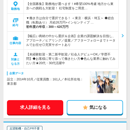
【全国募集】勤務地が選べます！#希望100%考慮 地方から東
京への挑戦も大歓迎！ 社宅制度をご用意…
勤務地
▼働き方は自分で選択できる！ ＜東京・横浜・埼玉＞ ◆総合
職（転勤あり） 月給26万円+インセンティブ …
給与
初年度の年収：
300～420万円
【幅広い商材の中から選択＆企画】企業の課題解決を目指し、
アプローチ／ヒアリング／提案／アフターフォローまでトータ
仕事内容
ルでお任せ◎充実サポートあり
【未経験歓迎・第二新卒歓迎／社会人デビューOK／学歴不
問】◆お客様に寄り添って働きたい方◆色んな業界に触れてみ
対象と
たい方★20代・30代活躍中
なる方
企業データ
設立：2014年10月／従業員数：161人／本社所在地：
東京都
求人詳細を見る
気になる
志望動機・自己PR不要