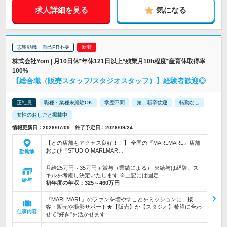
求人詳細を見る
気になる
志望動機・自己PR不要
株式会社Yom | 月10日休*年休121日以上*残業月10h程度*産育休取得率
100%
【総合職（販売スタッフ/スタジオスタッフ）】経験者歓迎◎
正社員
職種・業種未経験OK
学歴不問
第二新卒歓迎
転勤なし
女性のおしごと掲載中
情報更新日：2026/07/09 終了予定日：2026/09/24
【どの店舗もアクセス良好！！】 全国の『MARLMARL』店舗
および『STUDIO MARLMAR…
勤務地
月給25万円～35万円＋賞与（業績による） ※給与は経験、ス
キルを考慮し決定いたします ※上記には固定…
給与
初年度の年収：
325～460万円
『MARLMARL』のファンを増やすことをミッションに、接
客・販売や撮影サポート★【販売】か【スタジオ】希望に合わ
仕事内容
せて"好き"を活かせます