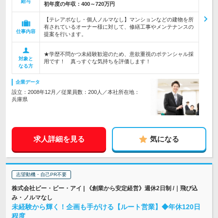
給与
初年度の年収：
400～720万円
【テレアポなし・個人ノルマなし】マンションなどの建物を所
有されているオーナー様に対して、修繕工事やメンテナンスの
仕事内容
提案を行います。
★学歴不問かつ未経験歓迎のため、意欲重視のポテンシャル採
対象と
用です！ 真っすぐな気持ちを評価します！
なる方
企業データ
設立：2008年12月／従業員数：200人／本社所在地：
兵庫県
求人詳細を見る
気になる
志望動機・自己PR不要
株式会社ビー・ビー・アイ | 《創業から安定経営》週休2日制 /｜飛び込
み・ノルマなし
未経験から輝く！企画も手がける【ルート営業】◆年休120日
程度