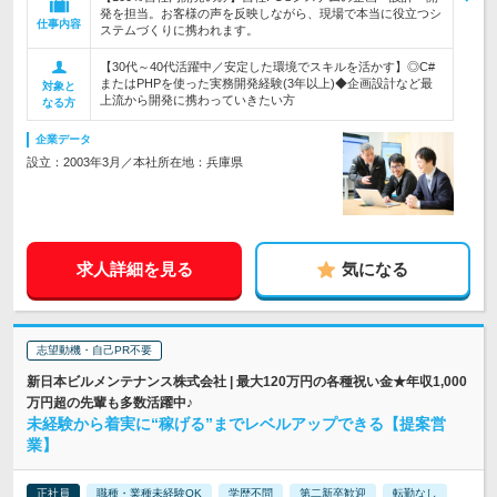
発を担当。お客様の声を反映しながら、現場で本当に役立つシ
仕事内容
ステムづくりに携われます。
【30代～40代活躍中／安定した環境でスキルを活かす】◎C#
またはPHPを使った実務開発経験(3年以上)◆企画設計など最
対象と
上流から開発に携わっていきたい方
なる方
企業データ
設立：2003年3月／本社所在地：兵庫県
求人詳細を見る
気になる
志望動機・自己PR不要
新日本ビルメンテナンス株式会社 | 最大120万円の各種祝い金★年収1,000
万円超の先輩も多数活躍中♪
未経験から着実に“稼げる”までレベルアップできる【提案営
業】
正社員
職種・業種未経験OK
学歴不問
第二新卒歓迎
転勤なし