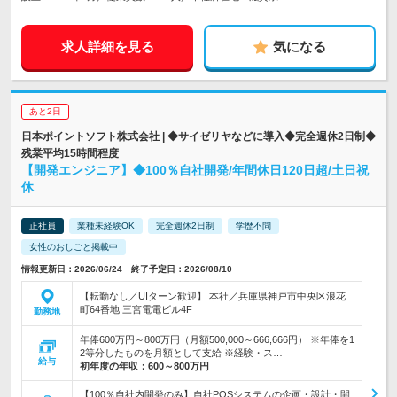
求人詳細を見る
気になる
あと2日
日本ポイントソフト株式会社 | ◆サイゼリヤなどに導入◆完全週休2日制◆
残業平均15時間程度
【開発エンジニア】◆100％自社開発/年間休日120日超/土日祝
休
正社員
業種未経験OK
完全週休2日制
学歴不問
女性のおしごと掲載中
情報更新日：2026/06/24 終了予定日：2026/08/10
【転勤なし／UIターン歓迎】 本社／兵庫県神戸市中央区浪花
町64番地 三宮電電ビル4F
勤務地
年俸600万円～800万円（月額500,000～666,666円） ※年俸を1
2等分したものを月額として支給 ※経験・ス…
給与
初年度の年収：
600～800万円
【100％自社内開発のみ】自社POSシステムの企画・設計・開