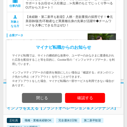
サポートをお任せ≪入社後は…≫先輩のもとでじっくり学べる
仕事内容
OJTからスタート！
【未経験・第二新卒も歓迎】人柄・意欲重視の採用です！◆元
美容師/販売/不動産など異業種出身の先輩が活躍中◆チームワ
対象と
ークを大事にできる方はぜひ！
なる方
企業データ
設立：2001年11月／従業員数：575人／本社所在地：
東京都 沖縄県
マイナビ転職からのお知らせ
マイナビ転職では、サイトの継続的な改善や、ユーザーのみなさまに最適化され
た広告を配信すること等を目的に、Cookie等の「インフォマティブデータ」を利
用しています。
求人詳細を見る
気になる
インフォマティブデータの提供を無効にしたい場合は「確認する」ボタンのリン
ク先から停止（オプトアウト）を行うことができます。
※オプトアウトをした場合、マイナビ転職の一部サービスを利用できない場合が
あります。
志望動機・自己PR不要
株式会社BREXA Engineering | #安定基盤#年休125日#希望エリア考慮＋
閉じる
確認する
転居サポート
インフラを支える【プラントオペレーション＆メンテナンス】
正社員
職種・業種未経験OK
完全週休2日制
第二新卒歓迎