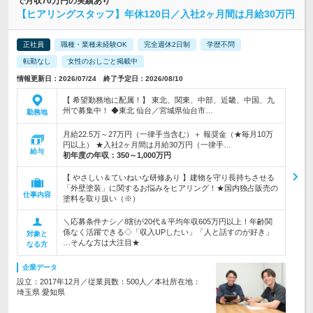
で月収70万円の実績あり
【ヒアリングスタッフ】年休120日／入社2ヶ月間は月給30万円
正社員
職種・業種未経験OK
完全週休2日制
学歴不問
転勤なし
女性のおしごと掲載中
情報更新日：2026/07/24 終了予定日：2026/08/10
【 希望勤務地に配属！】 東北、関東、中部、近畿、中国、九
州で募集中！ ◆東北 仙台／宮城県仙台市…
勤務地
月給22.5万～27万円（一律手当含む）＋ 報奨金（★毎月10万
円以上） ★入社2ヶ月間は月給30万円（一律手…
給与
初年度の年収：
350～1,000万円
【 やさしい＆ていねいな研修あり 】建物を守り長持ちさせる
「外壁塗装」に関するお悩みをヒアリング！★国内独占販売の
仕事内容
塗料を取り扱い（※）
＼応募条件ナシ／8割が20代＆平均年収605万円以上！年齢関
係なく活躍できる◇「収入UPしたい」「人と話すのが好き」
対象と
…そんな方は大注目★
なる方
企業データ
設立：2017年12月／従業員数：500人／本社所在地：
埼玉県 愛知県