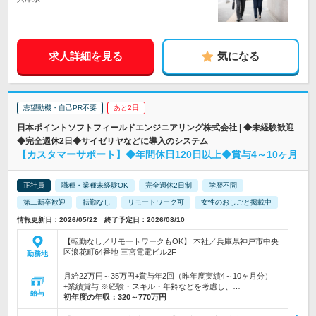
求人詳細を見る
気になる
志望動機・自己PR不要
あと2日
日本ポイントソフトフィールドエンジニアリング株式会社 | ◆未経験歓迎
◆完全週休2日◆サイゼリヤなどに導入のシステム
【カスタマーサポート】◆年間休日120日以上◆賞与4～10ヶ月
正社員
職種・業種未経験OK
完全週休2日制
学歴不問
第二新卒歓迎
転勤なし
リモートワーク可
女性のおしごと掲載中
情報更新日：2026/05/22 終了予定日：2026/08/10
【転勤なし／リモートワークもOK】 本社／兵庫県神戸市中央
区浪花町64番地 三宮電電ビル2F
勤務地
月給22万円～35万円+賞与年2回（昨年度実績4～10ヶ月分）
+業績賞与 ※経験・スキル・年齢などを考慮し、…
給与
初年度の年収：
320～770万円