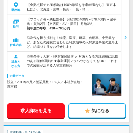
【全拠点駅チカ/勤務地は100%希望を考慮/転勤なし】 東京本
社ほか、北海道・宮城・横浜・千葉・埼…
勤務地
【ブロック長～統括部長】 月給392,400円～578,400円 + 諸手
当 + 賞与2回 【支店長・SV・課長】 月給336,…
給与
初年度の年収：
430～700万円
◎次代を担う挑戦を！物流、医療、建築、自動車、小売業な
ど、あなたの経験に合わせた得意領域の人材派遣事業の立ち上
仕事内容
げ、組織づくりをお任せします！
応募条件：人材・HR営業経験者 or 対象となる方詳細欄に記載
のある職種経験者 ★事業運営ノウハウがなくてもOK！これま
対象と
での経験が活きる人物重視採用
なる方
企業データ
設立：2011年9月／従業員数：182人／本社所在地：
東京都
求人詳細を見る
気になる
志望動機・自己PR不要