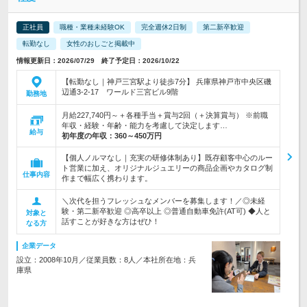
正社員
職種・業種未経験OK
完全週休2日制
第二新卒歓迎
転勤なし
女性のおしごと掲載中
情報更新日：2026/07/29 終了予定日：2026/10/22
【転勤なし｜神戸三宮駅より徒歩7分】 兵庫県神戸市中央区磯
辺通3-2-17 ワールド三宮ビル9階
勤務地
月給227,740円～＋各種手当＋賞与2回（＋決算賞与） ※前職
年収・経験・年齢・能力を考慮して決定します…
給与
初年度の年収：
360～450万円
【個人ノルマなし｜充実の研修体制あり】既存顧客中心のルー
ト営業に加え、オリジナルジュエリーの商品企画やカタログ制
仕事内容
作まで幅広く携わります。
＼次代を担うフレッシュなメンバーを募集します！／◎未経
験・第二新卒歓迎 ◎高卒以上 ◎普通自動車免許(AT可) ◆人と
対象と
話すことが好きな方はぜひ！
なる方
企業データ
設立：2008年10月／従業員数：8人／本社所在地：兵
庫県