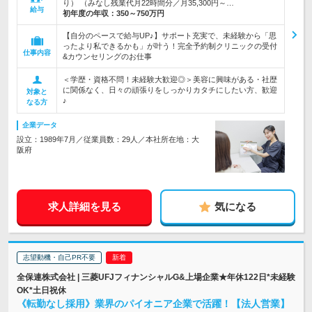
り） （みなし残業代月22時間分／月35,300円～…
給与
初年度の年収：
350～750万円
【自分のペースで給与UP♪】サポート充実で、未経験から「思
ったより私できるかも」が叶う！完全予約制クリニックの受付
仕事内容
&カウンセリングのお仕事
＜学歴・資格不問！未経験大歓迎◎＞美容に興味がある・社歴
に関係なく、日々の頑張りをしっかりカタチにしたい方、歓迎
対象と
♪
なる方
企業データ
設立：1989年7月／従業員数：29人／本社所在地：大
阪府
求人詳細を見る
気になる
志望動機・自己PR不要
全保連株式会社 | 三菱UFJフィナンシャルG&上場企業★年休122日*未経験
OK*土日祝休
《転勤なし採用》業界のパイオニア企業で活躍！【法人営業】