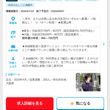
女性のおしごと掲載中
情報更新日：2026/07/15 終了予定日：2026/09/07
＼本社、または全国にある各16支店のいずれかへ配属／ ☆転
勤なし！ U・Iターン歓迎！ ★配属は希…
勤務地
■東京／月給28万700円～80万円（固定残業代5.79万円含む）
■大阪／月給26万8200円～80万円（固定残業代…
給与
初年度の年収：
400～720万円
★未経験歓迎☆賃貸マンション・アパートのオーナー様を対象
とした修繕プランのご提案に取り組んでいただきます。
仕事内容
【 未経験OK／20～50代男女まで幅広い層が活躍中！ 】やりが
い・収入UP・理想のキャリア、全て叶える！◎前職から年収3
対象と
00万UP実績も多数 ◎第二新卒OK
なる方
企業データ
設立：2015年4月／従業員数：200人／本社所在地：
大阪府
求人詳細を見る
気になる