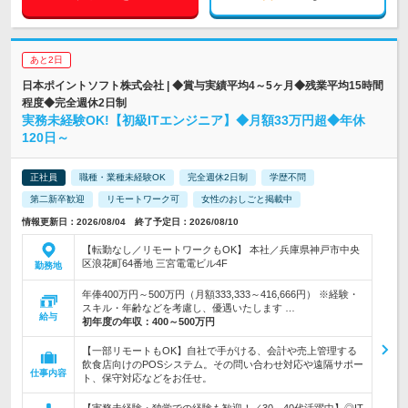
あと2日
日本ポイントソフト株式会社 | ◆賞与実績平均4～5ヶ月◆残業平均15時間
程度◆完全週休2日制
実務未経験OK!【初級ITエンジニア】◆月額33万円超◆年休
120日～
正社員
職種・業種未経験OK
完全週休2日制
学歴不問
第二新卒歓迎
リモートワーク可
女性のおしごと掲載中
情報更新日：2026/08/04 終了予定日：2026/08/10
【転勤なし／リモートワークもOK】 本社／兵庫県神戸市中央
区浪花町64番地 三宮電電ビル4F
勤務地
年俸400万円～500万円（月額333,333～416,666円） ※経験・
スキル・年齢などを考慮し、優遇いたします …
給与
初年度の年収：
400～500万円
【一部リモートもOK】自社で手がける、会計や売上管理する
飲食店向けのPOSシステム。その問い合わせ対応や遠隔サポー
仕事内容
ト、保守対応などをお任せ。