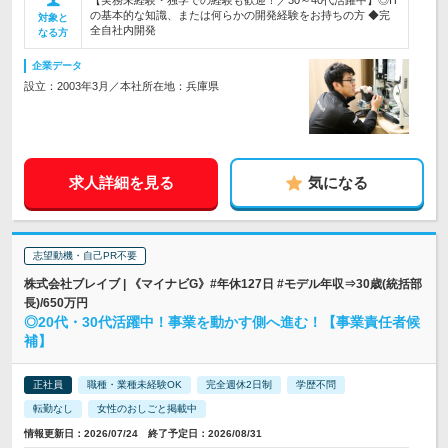
【実務未経験・独学での経験も歓迎！／30～40代活躍中】◎IT
の基本的な知識、または何らかの開発経験をお持ちの方 ◆完
対象と
全自社内開発
なる方
企業データ
設立：2003年3月／本社所在地：兵庫県
求人詳細を見る
気になる
志望動機・自己PR不要
株式会社ブレイブ | 《マイナビG》#年休127日 #モデル年収⇒30歳(統括部
長)/650万円
◎20代・30代活躍中！事業を動かす側へ進む！【事業責任者候
補】
正社員
職種・業種未経験OK
完全週休2日制
学歴不問
転勤なし
女性のおしごと掲載中
情報更新日：2026/07/24 終了予定日：2026/08/31