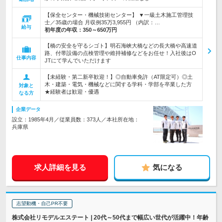
【保全センター・機械技術センター】 ▼一級土木施工管理技
士／35歳の場合 月収例35万3,955円 （内訳：…
給与
初年度の年収：
350～650万円
【橋の安全を守るシゴト】明石海峡大橋などの長大橋や高速道
路、付帯設備の点検管理や維持補修などをお任せ！入社後はO
仕事内容
JTにて学んでいただけます
【未経験・第二新卒歓迎！】◎自動車免許（AT限定可）◎土
木・建築・電気・機械などに関する学科・学部を卒業した方
対象と
★経験者は歓迎・優遇
なる方
企業データ
設立：1985年4月／従業員数：373人／本社所在地：
兵庫県
求人詳細を見る
気になる
志望動機・自己PR不要
株式会社リモデルエステート | 20代～50代まで幅広い世代が活躍中！年齢