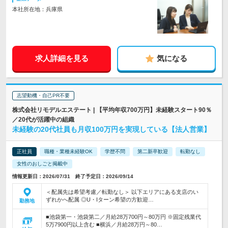
本社所在地：兵庫県
求人詳細を見る
気になる
志望動機・自己PR不要
株式会社リモデルエステート | 【平均年収700万円】未経験スタート90％
／20代が活躍中の組織
未経験の20代社員も月収100万円を実現している【法人営業】
正社員
職種・業種未経験OK
学歴不問
第二新卒歓迎
転勤なし
女性のおしごと掲載中
情報更新日：2026/07/31 終了予定日：2026/09/14
＜配属先は希望考慮／転勤なし＞ 以下エリアにある支店のい
ずれかへ配属 ◎U・Iターン希望の方歓迎…
勤務地
■池袋第一・池袋第二／月給28万700円～80万円 ※固定残業代
5万7900円以上含む ■横浜／月給28万円～80…