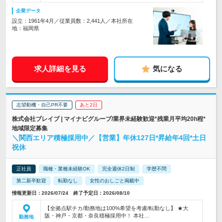
企業データ
設立：1961年4月／従業員数：2,441人／本社所在
地：福岡県
求人詳細を見る
気になる
志望動機・自己PR不要
あと2日
株式会社ブレイブ | マイナビグループ/業界未経験歓迎*残業月平均20h程*
地域限定募集
＼関西エリア積極採用中／【営業】年休127日*昇給年4回*土日
祝休
正社員
職種・業種未経験OK
完全週休2日制
学歴不問
第二新卒歓迎
転勤なし
女性のおしごと掲載中
情報更新日：2026/07/24 終了予定日：2026/08/10
【全拠点駅チカ/勤務地は100%希望を考慮/転勤なし】 ★大
阪・神戸・京都・奈良積極採用中！ 本社…
勤務地