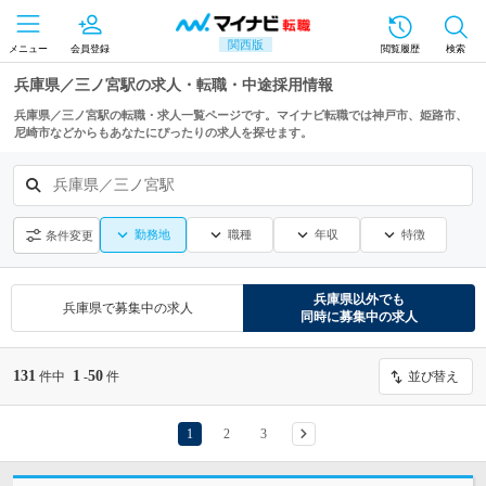
関西版
メニュー
会員登録
閲覧履歴
検索
兵庫県／三ノ宮駅の求人・転職・中途採用情報
兵庫県／三ノ宮駅の転職・求人一覧ページです。マイナビ転職では神戸市、姫路市、
尼崎市などからもあなたにぴったりの求人を探せます。
兵庫県／三ノ宮駅
勤務地
職種
年収
特徴
条件変更
兵庫県
以外でも
兵庫県
で募集中の求人
同時に募集中の求人
131
1
50
件中
-
件
並び替え
1
2
3