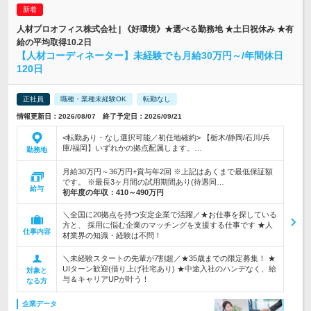
人材プロオフィス株式会社 | 《好環境》★選べる勤務地 ★土日祝休み ★有
給の平均取得10.2日
【人材コーディネーター】未経験でも月給30万円～/年間休日
120日
正社員
職種・業種未経験OK
転勤なし
情報更新日：2026/08/07 終了予定日：2026/09/21
<転勤あり・なし選択可能／初任地確約> 【栃木/静岡/石川/兵
庫/福岡】いずれかの拠点配属します。…
勤務地
月給30万円～36万円+賞与年2回 ※上記はあくまで最低保証額
です。 ※最長3ヶ月間の試用期間あり(待遇同…
給与
初年度の年収：
410～490万円
＼全国に20拠点を持つ安定企業で活躍／★お仕事を探している
方と、 採用に悩む企業のマッチングを支援する仕事です ★人
仕事内容
材業界の知識・経験は不問！
＼未経験スタートの先輩が7割超／★35歳までの限定募集！ ★
UIターン歓迎(借り上げ社宅あり) ★中途入社のハンデなく、給
対象と
与＆キャリアUPが叶う！
なる方
企業データ