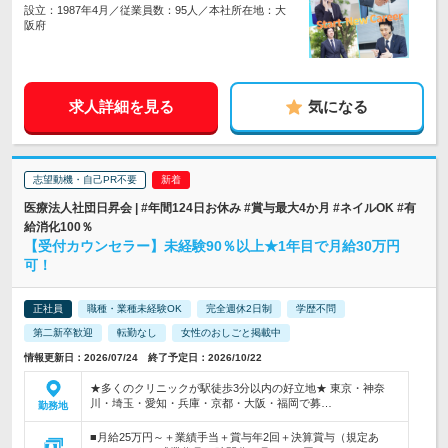
設立：1987年4月／従業員数：95人／本社所在地：大
阪府
求人詳細を見る
気になる
志望動機・自己PR不要
医療法人社団日昇会 | #年間124日お休み #賞与最大4か月 #ネイルOK #有
給消化100％
【受付カウンセラー】未経験90％以上★1年目で月給30万円
可！
正社員
職種・業種未経験OK
完全週休2日制
学歴不問
第二新卒歓迎
転勤なし
女性のおしごと掲載中
情報更新日：2026/07/24 終了予定日：2026/10/22
★多くのクリニックが駅徒歩3分以内の好立地★ 東京・神奈
川・埼玉・愛知・兵庫・京都・大阪・福岡で募…
勤務地
■月給25万円～＋業績手当＋賞与年2回＋決算賞与（規定あ