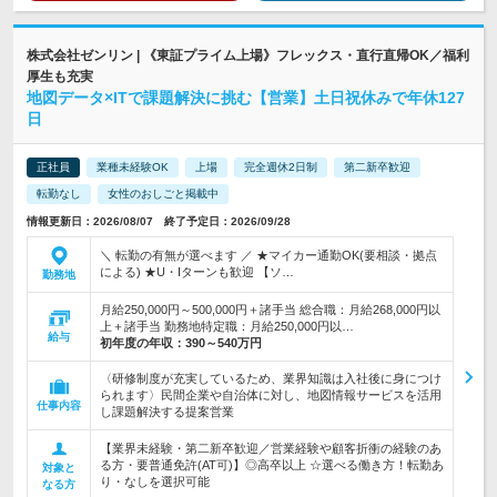
株式会社ゼンリン | 《東証プライム上場》フレックス・直行直帰OK／福利
厚生も充実
地図データ×ITで課題解決に挑む【営業】土日祝休みで年休127
日
正社員
業種未経験OK
上場
完全週休2日制
第二新卒歓迎
転勤なし
女性のおしごと掲載中
情報更新日：2026/08/07 終了予定日：2026/09/28
＼ 転勤の有無が選べます ／ ★マイカー通勤OK(要相談・拠点
による) ★U・Iターンも歓迎 【ソ…
勤務地
月給250,000円～500,000円＋諸手当 総合職：月給268,000円以
上＋諸手当 勤務地特定職：月給250,000円以…
給与
初年度の年収：
390～540万円
〈研修制度が充実しているため、業界知識は入社後に身につけ
られます〉民間企業や自治体に対し、地図情報サービスを活用
仕事内容
し課題解決する提案営業
【業界未経験・第二新卒歓迎／営業経験や顧客折衝の経験のあ
る方・要普通免許(AT可)】◎高卒以上 ☆選べる働き方！転勤あ
対象と
り・なしを選択可能
なる方