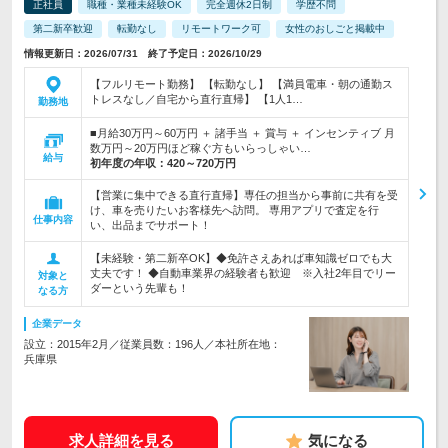
正社員
職種・業種未経験OK
完全週休2日制
学歴不問
第二新卒歓迎
転勤なし
リモートワーク可
女性のおしごと掲載中
情報更新日：2026/07/31 終了予定日：2026/10/29
【フルリモート勤務】 【転勤なし】 【満員電車・朝の通勤ス
トレスなし／自宅から直行直帰】 【1人1…
勤務地
■月給30万円～60万円 ＋ 諸手当 ＋ 賞与 ＋ インセンティブ 月
数万円～20万円ほど稼ぐ方もいらっしゃい…
給与
初年度の年収：
420～720万円
【営業に集中できる直行直帰】専任の担当から事前に共有を受
け、車を売りたいお客様先へ訪問。 専用アプリで査定を行
仕事内容
い、出品までサポート！
【未経験・第二新卒OK】◆免許さえあれば車知識ゼロでも大
丈夫です！ ◆自動車業界の経験者も歓迎 ※入社2年目でリー
対象と
ダーという先輩も！
なる方
企業データ
設立：2015年2月／従業員数：196人／本社所在地：
兵庫県
求人詳細を見る
気になる