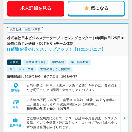
求人詳細を見る
気になる
志望動機・自己PR不要
株式会社日本ビジネスデータープロセシングセンター | ■年間休日125日 ■
経験に応じた研修・OJTあり ■チーム体制
IT経験を活かしてステップアップ！【ITエンジニア】
正社員
完全週休2日制
学歴不問
第二新卒歓迎
リモートワーク可
女性のおしごと掲載中
情報更新日：2026/08/05 終了予定日：2026/09/17
☆当社拠点（神戸／名古屋／大阪／姫路）を中心に、各拠点ま
たは周辺エリア（関西・東海エリア）のプロジ…
勤務地
◇月給25万円～45万円＋諸手当 ※年齢、経験、能力を考慮の
上、優遇いたします ※試用期間2ヶ月（期間中…
給与
初年度の年収：
400～600万円
ご経験や配属先に応じて、テスト設計や不具合調査、システム
改修、インフラ構築・運用設計など、より技術的な領域へ少し
仕事内容
ずつ担当範囲を広げられます。