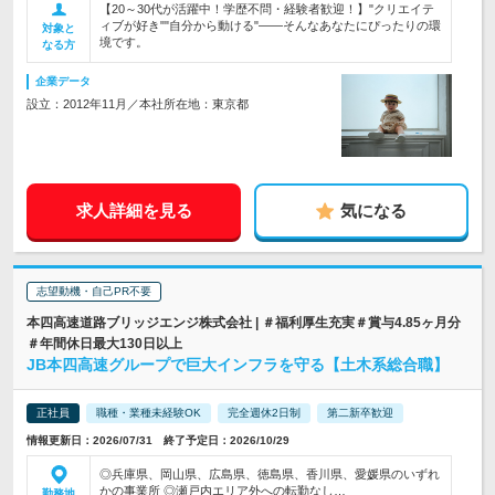
【20～30代が活躍中！学歴不問・経験者歓迎！】"クリエイテ
ィブが好き""自分から動ける"――そんなあなたにぴったりの環
対象と
境です。
なる方
企業データ
設立：2012年11月／本社所在地：東京都
求人詳細を見る
気になる
志望動機・自己PR不要
本四高速道路ブリッジエンジ株式会社 | ＃福利厚生充実＃賞与4.85ヶ月分
＃年間休日最大130日以上
JB本四高速グループで巨大インフラを守る【土木系総合職】
正社員
職種・業種未経験OK
完全週休2日制
第二新卒歓迎
情報更新日：2026/07/31 終了予定日：2026/10/29
◎兵庫県、岡山県、広島県、徳島県、香川県、愛媛県のいずれ
かの事業所 ◎瀬戸内エリア外への転勤なし…
勤務地