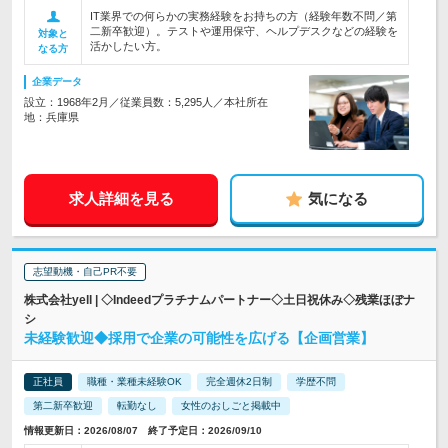
IT業界での何らかの実務経験をお持ちの方（経験年数不問／第
二新卒歓迎）。テストや運用保守、ヘルプデスクなどの経験を
対象と
活かしたい方。
なる方
企業データ
設立：1968年2月／従業員数：5,295人／本社所在
地：兵庫県
求人詳細を見る
気になる
志望動機・自己PR不要
株式会社yell | ◇Indeedプラチナムパートナー◇土日祝休み◇残業ほぼナ
シ
未経験歓迎◆採用で企業の可能性を広げる【企画営業】
正社員
職種・業種未経験OK
完全週休2日制
学歴不問
第二新卒歓迎
転勤なし
女性のおしごと掲載中
情報更新日：2026/08/07 終了予定日：2026/09/10