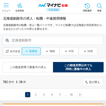
北海道版
メニュー
会員登録
閲覧履歴
検索
北海道釧路市の求人・転職・中途採用情報
北海道釧路市の転職・求人一覧ページです。マイナビ転職では北海道の市区町村から
もあなたにぴったりの求人を探せます。
北海道釧路市
勤務地
職種
年収
特徴
条件変更
この都道府県
以外でも
この都道府県
で募集中の求人
同時に募集中の求人
782
1
50
件中
-
件
並び替え
1
2
3
4
5
16
…