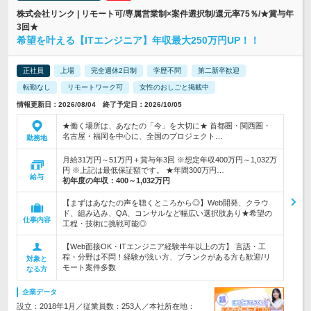
株式会社リンク | リモート可/専属営業制×案件選択制/還元率75％/★賞与年
3回★
希望を叶える【ITエンジニア】年収最大250万円UP！！
正社員
上場
完全週休2日制
学歴不問
第二新卒歓迎
転勤なし
リモートワーク可
女性のおしごと掲載中
情報更新日：2026/08/04 終了予定日：2026/10/05
★働く場所は、あなたの「今」を大切に★ 首都圏・関西圏・
名古屋・福岡を中心に、全国のプロジェクト…
勤務地
月給31万円～51万円＋賞与年3回 ※想定年収400万円～1,032万
円 ※上記は最低保証額です。 ★年間300万円…
給与
初年度の年収：
400～1,032万円
【まずはあなたの声を聴くところから◎】Web開発、クラウ
ド、組み込み、QA、コンサルなど幅広い選択肢あり★希望の
仕事内容
工程・技術に挑戦可能◎
【Web面接OK・ITエンジニア経験半年以上の方】 言語・工
程・分野は不問！経験が浅い方、ブランクがある方も歓迎/リ
対象と
モート案件多数
なる方
企業データ
設立：2018年1月／従業員数：253人／本社所在地：