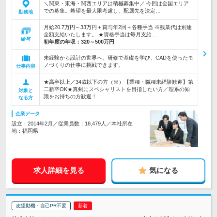
＼関東・東海・関西エリアは積極募集中／ 今回は全国エリア
での募集。希望を最大限考慮し、配属先を決定…
勤務地
月給20.7万円～33万円＋賞与年2回＋各種手当 ※残業代は別途
全額支給いたします。 ★資格手当は毎月支給…
給与
初年度の年収：
320～500万円
未経験から設計の世界へ。研修で基礎を学び、CADを使ったモ
ノづくりの仕事に挑戦できます。
仕事内容
★高卒以上／34歳以下の方（※）【業種・職種未経験歓迎】第
二新卒OK★真剣にスペシャリストを目指したい方／理系の知
対象と
識をお持ちの方歓迎！
なる方
企業データ
設立：2014年2月／従業員数：18,479人／本社所在
地：福岡県
求人詳細を見る
気になる
志望動機・自己PR不要