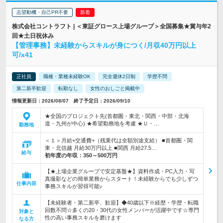
志望動機・自己PR不要
株式会社コントラフト | ＜東証グロース上場グループ＞全国募集★賞与年2
回★土日祝休み
【管理事務】未経験からスキルが身につく/月収40万円以上
可/x41
正社員
職種・業種未経験OK
完全週休2日制
学歴不問
第二新卒歓迎
転勤なし
女性のおしごと掲載中
情報更新日：2026/08/07 終了予定日：2026/09/10
★全国のプロジェクト先(首都圏・東北・関西・中部・北海
道・九州が中心) ★希望勤務地を考慮 ★Ｕ・…
勤務地
＜１＞月給+交通費+（残業代は全額別途支給） ■首都圏・関
東・北信越 月給30万円以上 ■関西 月給27.5…
給与
初年度の年収：
350～500万円
【★上場企業グループで安定基盤★】資料作成・PC入力・写
真撮影などの簡単業務からスタート！未経験からでも少しずつ
仕事内容
事務スキルが習得可能♪
【未経験者・第二新卒、歓迎】◆40歳以下※経歴・学歴・転職
回数不問☆多くの20・30代の女性メンバーが活躍中です☆専門
対象と
性の高い事務スキルを磨けます
なる方