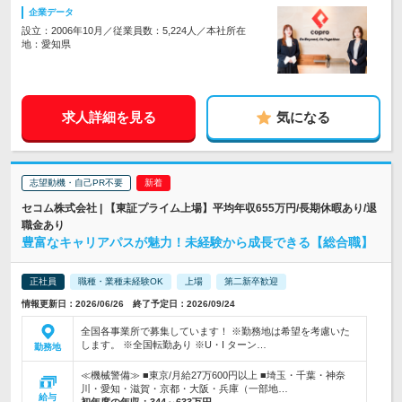
企業データ
設立：2006年10月／従業員数：5,224人／本社所在
地：愛知県
求人詳細を見る
気になる
志望動機・自己PR不要
セコム株式会社 | 【東証プライム上場】平均年収655万円/長期休暇あり/退
職金あり
豊富なキャリアパスが魅力！未経験から成長できる【総合職】
正社員
職種・業種未経験OK
上場
第二新卒歓迎
情報更新日：2026/06/26 終了予定日：2026/09/24
全国各事業所で募集しています！ ※勤務地は希望を考慮いた
します。 ※全国転勤あり ※U・I ターン…
勤務地
≪機械警備≫ ■東京/月給27万600円以上 ■埼玉・千葉・神奈
川・愛知・滋賀・京都・大阪・兵庫（一部地…
給与