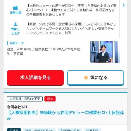
【未経験スタートの若手が活躍中！充実した研修があるので安
心♪】街づくり、建物づくりに関わる書類作成、整理業務など
仕事内容
の事務処理をお任せします
【経験・知識は不要！意欲重視の採用】＼人と関わる仕事がし
たい／＼チームワークを大切にしたい／ ＼新しい環境でチャ
対象と
レンジしたい／そんな方、歓迎
なる方
企業データ
設立：2001年9月／従業員数：18,800人／本社所在
地：東京都
求人詳細を見る
気になる
志望動機・自己PR不要
合同会社YAT
【人事採用担当】未経験から在宅デビュー◎残業ゼロ×土日祝休
み
正社員
職種・業種未経験OK
完全週休2日制
学歴不問