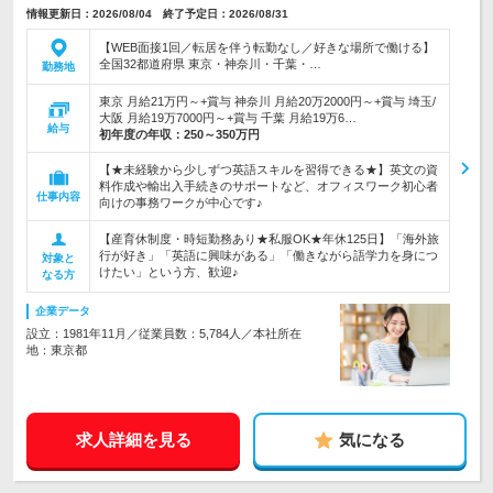
情報更新日：2026/08/04 終了予定日：2026/08/31
【WEB面接1回／転居を伴う転勤なし／好きな場所で働ける】
全国32都道府県 東京・神奈川・千葉・…
勤務地
東京 月給21万円～+賞与 神奈川 月給20万2000円～+賞与 埼玉/
大阪 月給19万7000円～+賞与 千葉 月給19万6…
給与
初年度の年収：
250～350万円
【★未経験から少しずつ英語スキルを習得できる★】英文の資
料作成や輸出入手続きのサポートなど、オフィスワーク初心者
仕事内容
向けの事務ワークが中心です♪
【産育休制度・時短勤務あり★私服OK★年休125日】「海外旅
行が好き」「英語に興味がある」「働きながら語学力を身につ
対象と
けたい」という方、歓迎♪
なる方
企業データ
設立：1981年11月／従業員数：5,784人／本社所在
地：東京都
求人詳細を見る
気になる