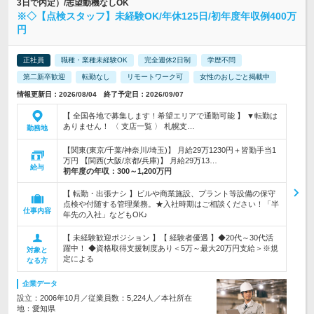
3日で内定）/志望動機なしOK
※◇【点検スタッフ】未経験OK/年休125日/初年度年収例400万
円
正社員
職種・業種未経験OK
完全週休2日制
学歴不問
第二新卒歓迎
転勤なし
リモートワーク可
女性のおしごと掲載中
情報更新日：2026/08/04 終了予定日：2026/09/07
【 全国各地で募集します！希望エリアで通勤可能 】 ▼転勤は
ありません！ 〈 支店一覧 〉 札幌支…
勤務地
【関東(東京/千葉/神奈川/埼玉)】 月給29万1230円＋皆勤手当1
万円 【関西(大阪/京都/兵庫)】 月給29万13…
給与
初年度の年収：
300～1,200万円
【 転勤・出張ナシ 】ビルや商業施設、プラント等設備の保守
点検や付随する管理業務。★入社時期はご相談ください！「半
仕事内容
年先の入社」などもOK♪
【 未経験歓迎ポジション 】【 経験者優遇 】◆20代～30代活
躍中！ ◆資格取得支援制度あり＜5万～最大20万円支給＞※規
対象と
定による
なる方
企業データ
設立：2006年10月／従業員数：5,224人／本社所在
地：愛知県