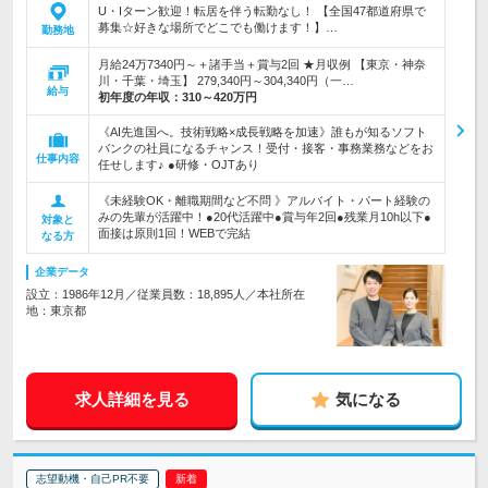
U・Iターン歓迎！転居を伴う転勤なし！ 【全国47都道府県で
募集☆好きな場所でどこでも働けます！】…
勤務地
月給24万7340円～＋諸手当＋賞与2回 ★月収例 【東京・神奈
川・千葉・埼玉】 279,340円～304,340円（一…
給与
初年度の年収：
310～420万円
《AI先進国へ。技術戦略×成長戦略を加速》誰もが知るソフト
バンクの社員になるチャンス！受付・接客・事務業務などをお
仕事内容
任せします♪ ●研修・OJTあり
《未経験OK・離職期間など不問 》アルバイト・パート経験の
みの先輩が活躍中！●20代活躍中●賞与年2回●残業月10h以下●
対象と
面接は原則1回！WEBで完結
なる方
企業データ
設立：1986年12月／従業員数：18,895人／本社所在
地：東京都
求人詳細を見る
気になる
志望動機・自己PR不要