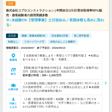
株式会社コプロコンストラクション | 年間休日125日/育休取得率98%/販
売・接客経験者の採用実績多数
※○未経験OK【管理事務】土日祝休み／長期休暇も長めに取れ
る♪
正社員
職種・業種未経験OK
完全週休2日制
第二新卒歓迎
転勤なし
リモートワーク可
女性のおしごと掲載中
情報更新日：2026/08/07 終了予定日：2026/09/10
【 全国各地で募集します！希望エリアで通勤可能 】 ▼転勤は
ありません！ 〈 支店一覧 〉 札幌支…
勤務地
【関東(東京/千葉/神奈川/埼玉)】 月給29万1230円＋皆勤手当1
万円 【関西(大阪/京都/兵庫)】 月給29万13…
給与
初年度の年収：
300～1,200万円
《入社時期も気軽に相談OK！20代～30代活躍中》PCデータ入
力や資材管理等、バックオフィス業務をお任せします★未経験
仕事内容
からでも安心の研修体制が魅力♪
《人柄・意欲重視の採用！未経験・第二新卒歓迎♪》PCスキ
ル・普通免許ある方歓迎！「大手で働きたい」など応募のきっ
対象と
かけは気軽でOK♪ ※高卒以上
なる方