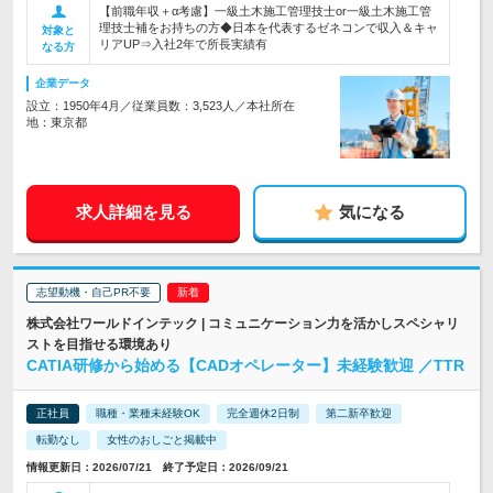
【前職年収＋α考慮】一級土木施工管理技士or一級土木施工管
理技士補をお持ちの方◆日本を代表するゼネコンで収入＆キャ
対象と
リアUP⇒入社2年で所長実績有
なる方
企業データ
設立：1950年4月／従業員数：3,523人／本社所在
地：東京都
求人詳細を見る
気になる
志望動機・自己PR不要
株式会社ワールドインテック | コミュニケーション力を活かしスペシャリ
ストを目指せる環境あり
CATIA研修から始める【CADオペレーター】未経験歓迎 ／TTR
正社員
職種・業種未経験OK
完全週休2日制
第二新卒歓迎
転勤なし
女性のおしごと掲載中
情報更新日：2026/07/21 終了予定日：2026/09/21