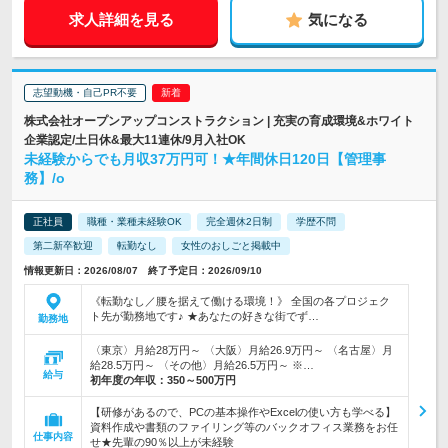
求人詳細を見る
気になる
志望動機・自己PR不要
株式会社オープンアップコンストラクション | 充実の育成環境&ホワイト
企業認定/土日休&最大11連休/9月入社OK
未経験からでも月収37万円可！★年間休日120日【管理事
務】/o
正社員
職種・業種未経験OK
完全週休2日制
学歴不問
第二新卒歓迎
転勤なし
女性のおしごと掲載中
情報更新日：2026/08/07 終了予定日：2026/09/10
《転勤なし／腰を据えて働ける環境！》 全国の各プロジェク
ト先が勤務地です♪ ★あなたの好きな街でず…
勤務地
〈東京〉月給28万円～ 〈大阪〉月給26.9万円～ 〈名古屋〉月
給28.5万円～ 〈その他〉月給26.5万円～ ※…
給与
初年度の年収：
350～500万円
【研修があるので、PCの基本操作やExcelの使い方も学べる】
資料作成や書類のファイリング等のバックオフィス業務をお任
仕事内容
せ★先輩の90％以上が未経験