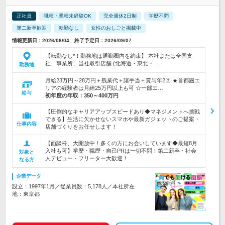
正社員
職種・業種未経験OK
完全週休2日制
学歴不問
第二新卒歓迎
転勤なし
女性のおしごと掲載中
情報更新日：2026/08/04 終了予定日：2026/09/07
【転勤なし*！勤務地は通勤圏内を約束】 本社または全国支
社、事業所、当社取引店舗 (北海道・東北・…
勤務地
月給23万円～28万円＋残業代＋諸手当＋賞与年2回 ★首都圏エ
リアの経験者は月給25万円以上も可 ☆一部エ…
給与
初年度の年収：
350～400万円
【圧倒的なキャリアアップスピードあり◆マネジメントへ挑戦
できる】生活に欠かせないスマホや最新ガジェットのご提案・
仕事内容
店舗づくりをお任せします！
【面談枠、大開放中！多くの方にお会いしています◆最短8月
入社も可】学歴・職歴・自己PRは一切不問！第二新卒・社会
対象と
人デビュー・フリーター大歓迎！
なる方
企業データ
設立：1997年1月／従業員数：5,178人／本社所在
地：東京都