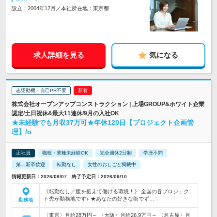
設立：2004年12月／本社所在地：東京都
求人詳細を見る
気になる
志望動機・自己PR不要
株式会社オープンアップコンストラクション | 上場GROUP&ホワイト企業
認定/土日祝休&最大11連休/9月の入社OK
★未経験でも月収37万可★年休120日【プロジェクト企画管
理】/o
正社員
職種・業種未経験OK
完全週休2日制
学歴不問
第二新卒歓迎
転勤なし
女性のおしごと掲載中
情報更新日：2026/08/07 終了予定日：2026/09/10
《転勤なし／腰を据えて働ける環境！》 全国の各プロジェク
ト先が勤務地です♪ ★あなたの好きな街でず…
勤務地
〈東京〉月給28万円～ 〈大阪〉月給26.9万円～ 〈名古屋〉月