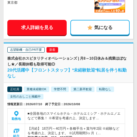
東京都
求人詳細を見る
気になる
志望動機・自己PR不要
株式会社ホスピタリティオペレーションズ | 月8～10日休み＆残業ほぼな
し★／長期休暇も取得可能◎
20代活躍中【フロントスタッフ】*未経験歓迎*転居を伴う転勤
なし
正社員
業種未経験OK
学歴不問
第二新卒歓迎
転勤なし
女性のおしごと掲載中
情報更新日：2026/07/10 終了予定日：2026/10/08
■全国各地のスマイルホテル・ホテルエミシア・ホテルエノエ
などで募集！ ※希望を考慮の上、決定します…
勤務地
【月給】 18万円～40万円＋各種手当＋賞与年2回 ※経験など
を考慮の上、決定します。 ※試用期間3ヶ月（…
給与