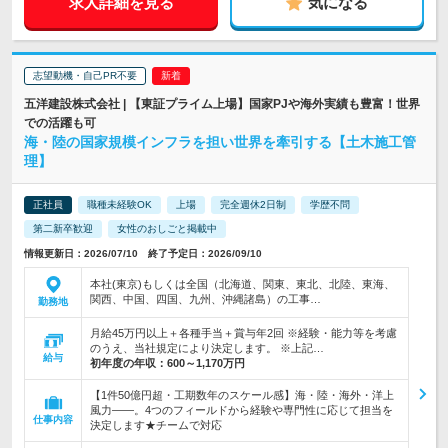
求人詳細を見る
気になる
志望動機・自己PR不要
五洋建設株式会社 | 【東証プライム上場】国家PJや海外実績も豊富！世界
での活躍も可
海・陸の国家規模インフラを担い世界を牽引する【土木施工管
理】
正社員
職種未経験OK
上場
完全週休2日制
学歴不問
第二新卒歓迎
女性のおしごと掲載中
情報更新日：2026/07/10 終了予定日：2026/09/10
本社(東京)もしくは全国（北海道、関東、東北、北陸、東海、
関西、中国、四国、九州、沖縄諸島）の工事…
勤務地
月給45万円以上＋各種手当＋賞与年2回 ※経験・能力等を考慮
のうえ、当社規定により決定します。 ※上記…
給与
初年度の年収：
600～1,170万円
【1件50億円超・工期数年のスケール感】海・陸・海外・洋上
風力――。4つのフィールドから経験や専門性に応じて担当を
仕事内容
決定します★チームで対応