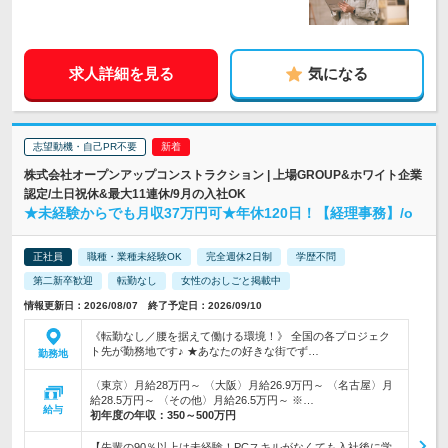
求人詳細を見る
気になる
志望動機・自己PR不要
株式会社オープンアップコンストラクション | 上場GROUP&ホワイト企業
認定/土日祝休&最大11連休/9月の入社OK
★未経験からでも月収37万円可★年休120日！【経理事務】/o
正社員
職種・業種未経験OK
完全週休2日制
学歴不問
第二新卒歓迎
転勤なし
女性のおしごと掲載中
情報更新日：2026/08/07 終了予定日：2026/09/10
《転勤なし／腰を据えて働ける環境！》 全国の各プロジェク
ト先が勤務地です♪ ★あなたの好きな街でず…
勤務地
〈東京〉月給28万円～ 〈大阪〉月給26.9万円～ 〈名古屋〉月
給28.5万円～ 〈その他〉月給26.5万円～ ※…
給与
初年度の年収：
350～500万円
【先輩の90％以上は未経験！PCスキルがなくても入社後に学