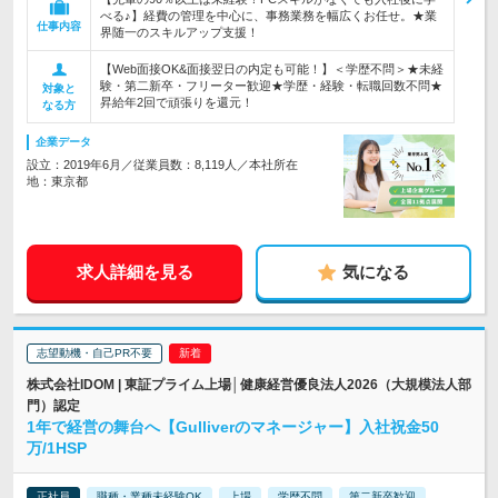
べる♪】経費の管理を中心に、事務業務を幅広くお任せ。★業
仕事内容
界随一のスキルアップ支援！
【Web面接OK&面接翌日の内定も可能！】＜学歴不問＞★未経
験・第二新卒・フリーター歓迎★学歴・経験・転職回数不問★
対象と
昇給年2回で頑張りを還元！
なる方
企業データ
設立：2019年6月／従業員数：8,119人／本社所在
地：東京都
求人詳細を見る
気になる
志望動機・自己PR不要
株式会社IDOM | 東証プライム上場│健康経営優良法人2026（大規模法人部
門）認定
1年で経営の舞台へ【Gulliverのマネージャー】入社祝金50
万/1HSP
正社員
職種・業種未経験OK
上場
学歴不問
第二新卒歓迎