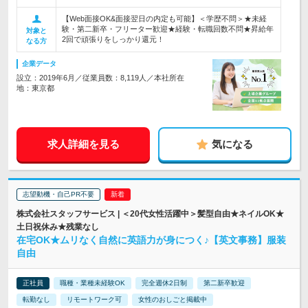
【Web面接OK&面接翌日の内定も可能】＜学歴不問＞★未経
験・第二新卒・フリーター歓迎★経験・転職回数不問★昇給年
対象と
2回で頑張りをしっかり還元！
なる方
企業データ
設立：2019年6月／従業員数：8,119人／本社所在
地：東京都
求人詳細を見る
気になる
志望動機・自己PR不要
株式会社スタッフサービス | ＜20代女性活躍中＞髪型自由★ネイルOK★
土日祝休み★残業なし
在宅OK★ムリなく自然に英語力が身につく♪【英文事務】服装
自由
正社員
職種・業種未経験OK
完全週休2日制
第二新卒歓迎
転勤なし
リモートワーク可
女性のおしごと掲載中