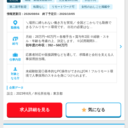
第二新卒歓迎
転勤なし
リモートワーク可
女性のおしごと掲載中
情報更新日：2026/08/04 終了予定日：2026/10/05
＼場所に縛られない働き方を実現／ 全国どこからでも勤務で
きるフルリモート環境です。 出社の必要はな…
勤務地
月給：28万円~40万円＋各種手当＋賞与年2回 ※経験・スキ
ル・年齢を考慮の上、決定します。 ※試用期間3…
給与
初年度の年収：
392～560万円
応募者対応や面接調整などを通して、求職者と会社を支える人
事採用担当職。
仕事内容
未経験歓迎◎基本的なPC操作ができればOK！フルリモート環
対象と
境で人事採用のスキルを身につけられます。
なる方
企業データ
設立：2023年8月／本社所在地：東京都
求人詳細を見る
気になる