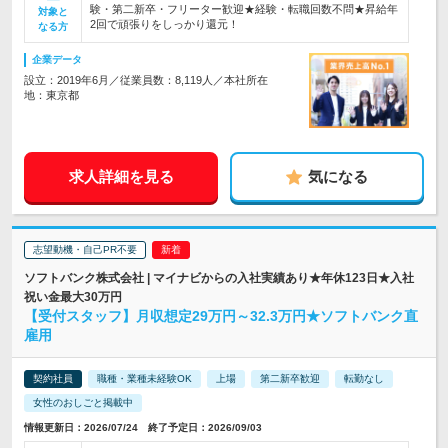
験・第二新卒・フリーター歓迎★経験・転職回数不問★昇給年
対象と
2回で頑張りをしっかり還元！
なる方
企業データ
設立：2019年6月／従業員数：8,119人／本社所在
地：東京都
求人詳細を見る
気になる
志望動機・自己PR不要
ソフトバンク株式会社 | マイナビからの入社実績あり★年休123日★入社
祝い金最大30万円
【受付スタッフ】月収想定29万円～32.3万円★ソフトバンク直
雇用
契約社員
職種・業種未経験OK
上場
第二新卒歓迎
転勤なし
女性のおしごと掲載中
情報更新日：2026/07/24 終了予定日：2026/09/03