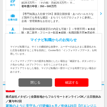
給28.5万円～ 〈その他〉月給26.5万円～ ※…
給与
初年度の年収：
350～500万円
【専門知識は入社後でOK】新国立競技場・あべのハルカスな
ど国内でも有名な建設・まちづくりのプロジェクトに参画し、
仕事内容
企画・管理業務をお任せします。
【Web面接OK&面接翌日の内定も可能！】＜学歴不問＞★未経
験・第二新卒・フリーター歓迎★経験・転職回数不問★昇給年
対象と
2回で頑張りを還元！
なる方
マイナビ転職からのお知らせ
企業データ
マイナビ転職では、サイトの継続的な改善や、ユーザーのみなさまに最適化され
設立：2019年6月／従業員数：8,119人／本社所在
た広告を配信すること等を目的に、Cookie等の「インフォマティブデータ」を利
地：東京都
用しています。
インフォマティブデータの提供を無効にしたい場合は「確認する」ボタンのリン
ク先から停止（オプトアウト）を行うことができます。
※オプトアウトをした場合、マイナビ転職の一部サービスを利用できない場合が
あります。
求人詳細を見る
気になる
閉じる
確認する
株式会社メタゼン | 全国各地からフルリモートオンラインOK／土日祝休み
／賞与年2回
家族のように見守る／IT研修3ヵ月／年休125日【ITエンジニ