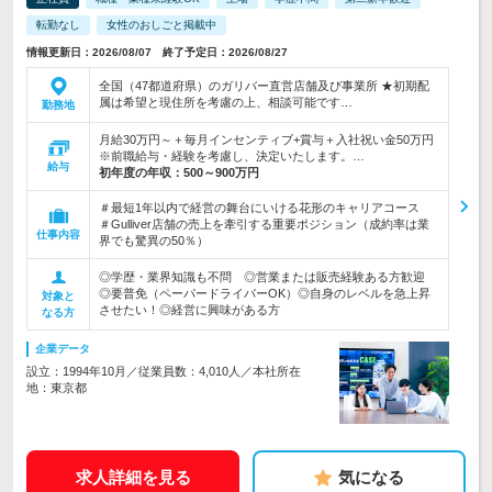
転勤なし
女性のおしごと掲載中
情報更新日：2026/08/07 終了予定日：2026/08/27
全国（47都道府県）のガリバー直営店舗及び事業所 ★初期配
属は希望と現住所を考慮の上、相談可能です…
勤務地
月給30万円～＋毎月インセンティブ+賞与＋入社祝い金50万円
※前職給与・経験を考慮し、決定いたします。…
給与
初年度の年収：
500～900万円
＃最短1年以内で経営の舞台にいける花形のキャリアコース
＃Gulliver店舗の売上を牽引する重要ポジション（成約率は業
仕事内容
界でも驚異の50％）
◎学歴・業界知識も不問 ◎営業または販売経験ある方歓迎
◎要普免（ペーパードライバーOK）◎自身のレベルを急上昇
対象と
させたい！◎経営に興味がある方
なる方
企業データ
設立：1994年10月／従業員数：4,010人／本社所在
地：東京都
求人詳細を見る
気になる