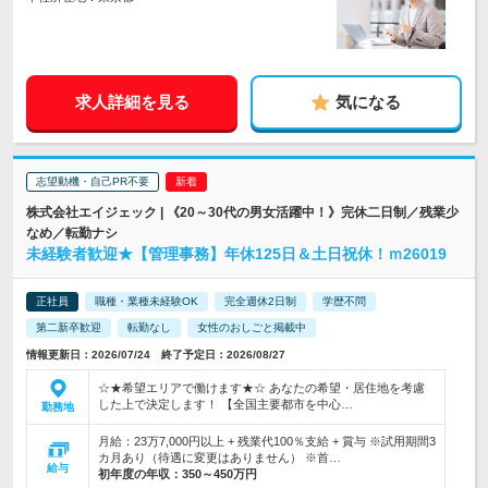
求人詳細を見る
気になる
志望動機・自己PR不要
株式会社エイジェック | 《20～30代の男女活躍中！》完休二日制／残業少
なめ／転勤ナシ
未経験者歓迎★【管理事務】年休125日＆土日祝休！ｍ26019
正社員
職種・業種未経験OK
完全週休2日制
学歴不問
第二新卒歓迎
転勤なし
女性のおしごと掲載中
情報更新日：2026/07/24 終了予定日：2026/08/27
☆★希望エリアで働けます★☆ あなたの希望・居住地を考慮
した上で決定します！ 【全国主要都市を中心…
勤務地
月給：23万7,000円以上 + 残業代100％支給 + 賞与 ※試用期間3
カ月あり（待遇に変更はありません） ※首…
給与
初年度の年収：
350～450万円