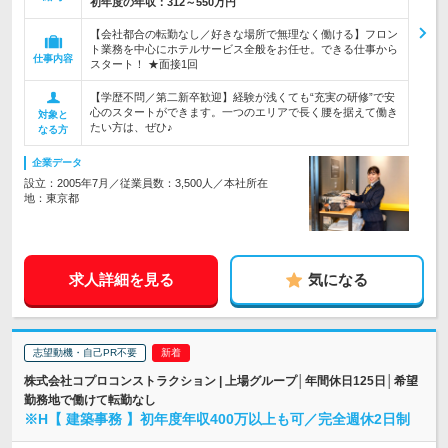
初年度の年収：
312～550万円
【会社都合の転勤なし／好きな場所で無理なく働ける】フロン
ト業務を中心にホテルサービス全般をお任せ。できる仕事から
仕事内容
スタート！ ★面接1回
【学歴不問／第二新卒歓迎】経験が浅くても“充実の研修”で安
心のスタートができます。一つのエリアで長く腰を据えて働き
対象と
たい方は、ぜひ♪
なる方
企業データ
設立：2005年7月／従業員数：3,500人／本社所在
地：東京都
求人詳細を見る
気になる
志望動機・自己PR不要
株式会社コプロコンストラクション | 上場グループ│年間休日125日│希望
勤務地で働けて転勤なし
※H【 建築事務 】初年度年収400万以上も可／完全週休2日制