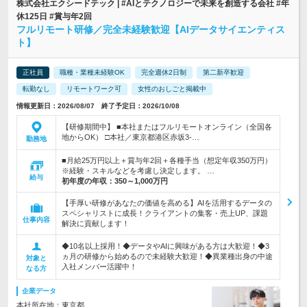
株式会社エクシードテック | #AIとテクノロジーで未来を創造する会社 #年
休125日 #賞与年2回
フルリモート研修／完全未経験歓迎【AIデータサイエンティス
ト】
正社員
職種・業種未経験OK
完全週休2日制
第二新卒歓迎
転勤なし
リモートワーク可
女性のおしごと掲載中
情報更新日：2026/08/07 終了予定日：2026/10/08
【研修期間中】 ■本社またはフルリモートオンライン（全国各
地からOK） □本社／東京都港区赤坂3-…
勤務地
■月給25万円以上＋賞与年2回＋各種手当（想定年収350万円）
※経験・スキルなどを考慮し決定します。 …
給与
初年度の年収：
350～1,000万円
【手厚い研修があなたの価値を高める】AIを活用するデータの
スペシャリストに成長！クライアントの集客・売上UP、課題
仕事内容
解決に貢献します！
◆10名以上採用！◆データやAIに興味がある方は大歓迎！◆3
ヵ月の研修から始めるので未経験大歓迎！◆異業種出身の中途
対象と
入社メンバー活躍中！
なる方
企業データ
本社所在地：東京都