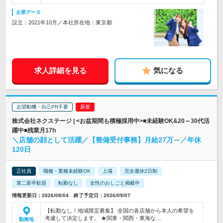
企業データ
設立：2021年10月／本社所在地：東京都
求人詳細を見る
気になる
志望動機・自己PR不要
株式会社ネクステージ | <お盆期間も積極採用中>■未経験OK&20～30代活
躍中■残業月17h
＼店舗の顔として活躍／【整備受付事務】月給27万～／年休
120日
正社員
職種・業種未経験OK
上場
完全週休2日制
第二新卒歓迎
転勤なし
女性のおしごと掲載中
情報更新日：2026/08/04 終了予定日：2026/09/07
【転勤なし！地域限定募集】 全国の各店舗から本人の希望を
考慮して決定します。 ★関東・関西・東海な…
勤務地