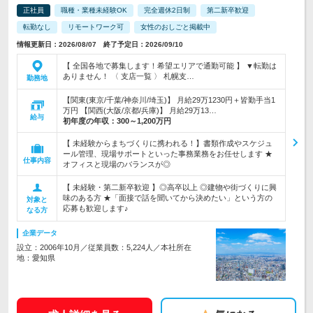
正社員
職種・業種未経験OK
完全週休2日制
第二新卒歓迎
転勤なし
リモートワーク可
女性のおしごと掲載中
情報更新日：2026/08/07 終了予定日：2026/09/10
【 全国各地で募集します！希望エリアで通勤可能 】 ▼転勤は
ありません！ 〈 支店一覧 〉 札幌支…
勤務地
【関東(東京/千葉/神奈川/埼玉)】 月給29万1230円＋皆勤手当1
万円 【関西(大阪/京都/兵庫)】 月給29万13…
給与
初年度の年収：
300～1,200万円
【 未経験からまちづくりに携われる！】書類作成やスケジュ
ール管理、現場サポートといった事務業務をお任せします ★
仕事内容
オフィスと現場のバランスが◎
【 未経験・第二新卒歓迎 】◎高卒以上 ◎建物や街づくりに興
味のある方 ★「面接で話を聞いてから決めたい」という方の
対象と
応募も歓迎します♪
なる方
企業データ
設立：2006年10月／従業員数：5,224人／本社所在
地：愛知県