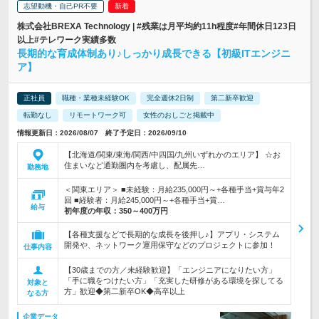
志望動機・自己PR不要
株式会社BREXA Technology | #残業は月平均約11h程度#年間休日123日
以上#テレワーク実績多数
長期的な育成体制あり♪しっかり成長できる【初級ITエンジニ
ア】
正社員
職種・業種未経験OK
完全週休2日制
第二新卒歓迎
転勤なし
リモートワーク可
女性のおしごと掲載中
情報更新日：2026/08/07 終了予定日：2026/09/10
【北海道/関東/東海/関西/中四国/九州いずれかのエリア】 ☆お
住まいなど通勤圏内を考慮し、配属先…
勤務地
＜関東エリア＞ ■未経験：月給235,000円～+各種手当+賞与年2
回 ■経験者：月給245,000円～+各種手当+賞…
給与
初年度の年収：
350～400万円
【各種支援などで長期的な成長を後押し♪】アプリ・システム
開発や、ネットワーク運用保守などのプロジェクトに参加！
仕事内容
【30歳までの方／未経験歓迎】「エンジニアになりたい方」
「手に職をつけたい方」「充実した研修がある環境を探してる
対象と
方」歓迎◆第二新卒OK◆高卒以上
なる方
企業データ