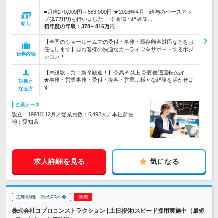
■月給270,000円～583,000円 ★2026年4月、給与のベースアッ
プ(2.7万円)を行いました！ ※前職・経験等…
給与
初年度の年収：
378～816万円
【全国のショールームでの受付・事務・既存顧客対応などをお
任せします】◎お客様の快適なカーライフをサポートするポジ
仕事内容
ション！
【未経験・第二新卒歓迎！】◎高卒以上 ◎要普通運転免許
★事務・営業事務・受付・接客・営業…様々な経験を活かせま
対象と
す！
なる方
企業データ
設立：1998年12月／従業員数：6,492人／本社所在
地：愛知県
求人詳細を見る
気になる
志望動機・自己PR不要
株式会社コプロコンストラクション | 土日祝休/スピード採用実施中（最短