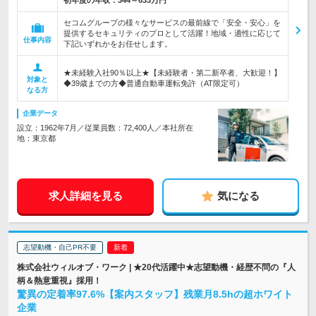
初年度の年収：
344～633万円
セコムグループの様々なサービスの最前線で「安全・安心」を
提供するセキュリティのプロとして活躍！地域・適性に応じて
仕事内容
下記いずれかをお任せします。
★未経験入社90％以上★【未経験者・第二新卒者、大歓迎！】
対象と
◆39歳までの方◆普通自動車運転免許（AT限定可）
なる方
企業データ
設立：1962年7月／従業員数：72,400人／本社所在
地：東京都
求人詳細を見る
気になる
志望動機・自己PR不要
株式会社ウィルオブ・ワーク | ★20代活躍中★志望動機・経歴不問の『人
柄＆熱意重視』採用！
驚異の定着率97.6%【案内スタッフ】残業月8.5hの超ホワイト
企業