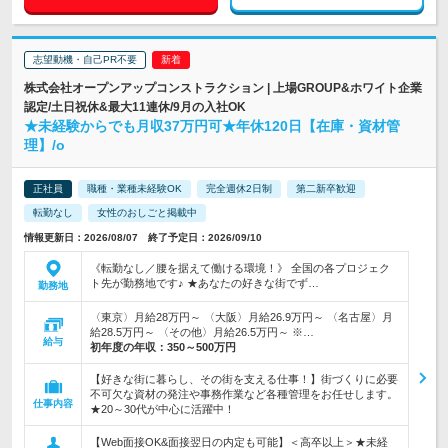
志望動機・自己PR不要
株式会社オープンアップコンストラクション | 上場GROUP&ホワイト企業
認定/土日祝休&最大11連休/9月の入社OK
★未経験からでも月収37万円可★年休120日【在庫・資材管
理】/o
正社員
職種・業種未経験OK
完全週休2日制
第二新卒歓迎
転勤なし
女性のおしごと掲載中
情報更新日：2026/08/07 終了予定日：2026/09/10
《転勤なし／腰を据えて働ける環境！》 全国の各プロジェク
ト先が勤務地です♪ ★あなたの好きな街でず…
勤務地
〈東京〉月給28万円～ 〈大阪〉月給26.9万円～ 〈名古屋〉月
給28.5万円～ 〈その他〉月給26.5万円～ ※…
給与
初年度の年収：
350～500万円
【好きな街に暮らし、その街を支える仕事！】街づくりに必要
不可欠な資材の発注や事務作業など各種管理をお任せします。
仕事内容
★20～30代が中心に活躍中！
【Web面接OK&面接翌日の内定も可能】＜高卒以上＞★未経