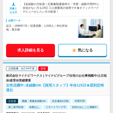
【未経験の方歓迎！応募書類通過95％・学歴・経験不問/PCに
自信がない方もOK】◎人柄重視の採用です★オフィスワーク
対象と
デビューがしたい方大歓迎！
なる方
企業データ
設立：1999年7月／従業員数：1,538人／本社所在
地：東京都
求人詳細を見る
気になる
志望動機・自己PR不要
株式会社マイナビワークス | マイナビグループ/女性のお仕事掲載中/土日祝
休/産育休実績豊富
女性活躍中♪未経験OK【採用スタッフ】年休125日★原則定時
退社
正社員
職種・業種未経験OK
完全週休2日制
学歴不問
第二新卒歓迎
転勤なし
リモートワーク可
女性のおしごと掲載中