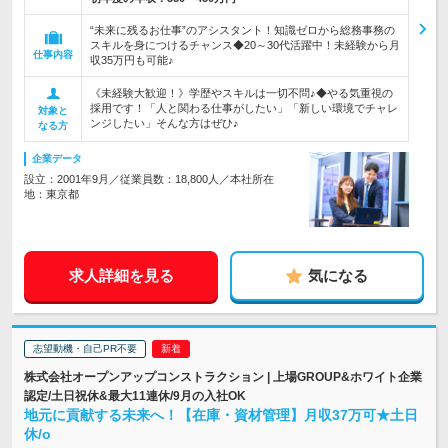
“未来に残るお仕事”のアシスタント！知識ゼロから総務事務の
スキルを身につけるチャンス◆20～30代活躍中！未経験から月
仕事内容
収35万円も可能♪
《未経験大歓迎！》学歴やスキルは一切不問♪◆やる気重視の
採用です！「人と関わる仕事がしたい」「新しい環境でチャレ
対象と
ンジしたい」そんな方はぜひ♪
なる方
企業データ
設立：2001年9月／従業員数：18,800人／本社所在
地：東京都
求人詳細を見る
気になる
志望動機・自己PR不要
株式会社オープンアップコンストラクション | 上場GROUP&ホワイト企業
認定/土日祝休&最大11連休/9月の入社OK
地元に貢献する未来へ！【在庫・資材管理】月収37万可★土日
休/o