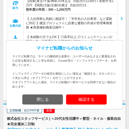
【関東(東京/千葉/神奈川/埼玉)】 月給29万1230円＋皆勤手当1
万円 【関西(大阪/京都/兵庫)】 月給29万13…
給与
初年度の年収：
300～1,200万円
【 入社時期も気軽に相談可！「半年先の入社希望」など柔軟
に対応 】建設プロジェクトに必要な書類の作成や管理事務業
仕事内容
務 ★異業種転職者活躍中！
【 未経験の方でもOK 】◎高卒以上 ◎コミュニケーションが
得意な方♪ ◎普通免許 ◎基本的なPCスキル ★元保育士さんや
対象と
販売スタッフさんも活躍中♪
なる方
マイナビ転職からのお知らせ
企業データ
マイナビ転職では、サイトの継続的な改善や、ユーザーのみなさまに最適化され
た広告を配信すること等を目的に、Cookie等の「インフォマティブデータ」を利
設立：2006年10月／従業員数：5,224人／本社所在
用しています。
地：愛知県
インフォマティブデータの提供を無効にしたい場合は「確認する」ボタンのリン
ク先から停止（オプトアウト）を行うことができます。
※オプトアウトをした場合、マイナビ転職の一部サービスを利用できない場合が
あります。
求人詳細を見る
気になる
閉じる
確認する
志望動機・自己PR不要
株式会社スタッフサービス | ＜20代女性活躍中＞髪型・ネイル・服装自由
★完全週休二日制