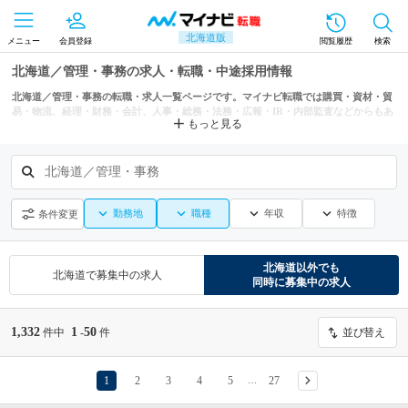
北海道版
メニュー
会員登録
閲覧履歴
検索
北海道／管理・事務の求人・転職・中途採用情報
北海道／管理・事務の転職・求人一覧ページです。マイナビ転職では購買・資材・貿
易・物流、経理・財務・会計、人事・総務・法務・広報・IR・内部監査などからもあ
もっと見る
なたにぴったりの求人を探せます。
北海道／管理・事務
勤務地
職種
年収
特徴
条件変更
北海道
以外でも
北海道
で募集中の求人
同時に募集中の求人
1,332
1
50
件中
-
件
並び替え
1
2
3
4
5
27
…