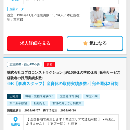
企業データ
設立：1981年11月／従業員数：5,784人／本社所在
地：東京都
求人詳細を見る
気になる
志望動機・自己PR不要
株式会社コプロコンストラクション | 約10連休の季節休暇│販売サービス
経験者の採用実績多数♪
※K【事務スタッフ】産育休の取得実績多数♪│完全週休2日制
正社員
職種・業種未経験OK
完全週休2日制
学歴不問
第二新卒歓迎
転勤なし
女性のおしごと掲載中
情報更新日：2026/08/07 終了予定日：2026/09/10
【 全国各地で募集します！希望エリアで通勤可能 】 ▼転勤は
ありません！ 〈 支店一覧 〉 札幌支…
勤務地