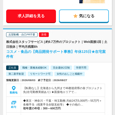
求人詳細を見る
気になる
志望動機・自己PR不要
株式会社スタッフサービス | 約9.7万件のプロジェクト｜Web面接1回｜土
日祝休｜平均月残業8h
コスメ・食品の【商品開発サポート事務】年休125日★在宅案
件有
正社員
職種・業種未経験OK
完全週休2日制
学歴不問
第二新卒歓迎
リモートワーク可
女性のおしごと掲載中
情報更新日：2026/08/03 終了予定日：2026/08/27
【転勤なし】北海道から九州まで46都道府県の各プロジェクト
先(在宅勤務実績あり) ★面接地エリアで…
勤務地
◆東京・神奈川・千葉・埼玉勤務:月給24万5,000円～55万円＋
各種手当（残業手当全額支給等） ◆その他の…
給与
初年度の年収：
300～600万円