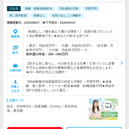
正社員
職種・業種未経験OK
完全週休2日制
学歴不問
第二新卒歓迎
転勤なし
女性のおしごと掲載中
情報更新日：2026/08/07 終了予定日：2026/09/10
《転勤なし／腰を据えて働ける環境！》 全国の各プロジェク
ト先が勤務地です♪ ★あなたの好きな街でず…
勤務地
〈東京〉月給28万円～ 〈大阪〉月給26.9万円～ 〈名古屋〉月
給28.5万円～ 〈その他〉月給26.5万円～ ※…
給与
初年度の年収：
350～500万円
【好きな街に暮らし、その街を支える仕事！】街づくりに必要
不可欠な資材の発注や事務作業など各種管理をお任せします。
仕事内容
★20～30代が中心に活躍中！
【Web面接OK&面接翌日の内定も可能】＜学歴不問＞★未経
験・第二新卒・フリーター歓迎★経験・転職回数不問★昇給年
対象と
2回で頑張りをしっかり還元！
なる方
企業データ
設立：2019年6月／従業員数：8,119人／本社所在
地：東京都