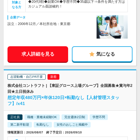
◆20代9割◆副業OK◆学歴不問◆35歳以下⇒条件を満たす方は
対象と
カジュアル面談確約！
なる方
企業データ
設立：2006年12月／本社所在地：東京都
求人詳細を見る
気になる
志望動機・自己PR不要
株式会社コントラフト | 【東証グロース上場グループ】全国募集★賞与年2
回★土日祝休み
想定年収480万円×年休120日×転勤なし【人材管理スタッ
フ】/x41
正社員
職種・業種未経験OK
完全週休2日制
学歴不問
第二新卒歓迎
転勤なし
女性のおしごと掲載中
情報更新日：2026/08/07 終了予定日：2026/09/10