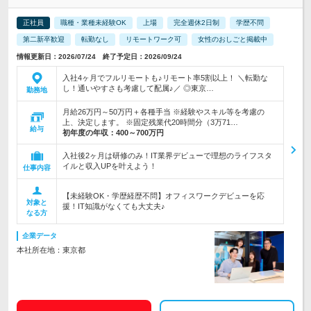
正社員
職種・業種未経験OK
上場
完全週休2日制
学歴不問
第二新卒歓迎
転勤なし
リモートワーク可
女性のおしごと掲載中
情報更新日：2026/07/24 終了予定日：2026/09/24
入社4ヶ月でフルリモートも♪リモート率5割以上！ ＼転勤な
し！通いやすさも考慮して配属♪／ ◎東京…
勤務地
月給26万円～50万円＋各種手当 ※経験やスキル等を考慮の
上、決定します。 ※固定残業代20時間分（3万71…
給与
初年度の年収：
400～700万円
入社後2ヶ月は研修のみ！IT業界デビューで理想のライフスタ
イルと収入UPを叶えよう！
仕事内容
【未経験OK・学歴経歴不問】オフィスワークデビューを応
対象と
援！IT知識がなくても大丈夫♪
なる方
企業データ
本社所在地：東京都