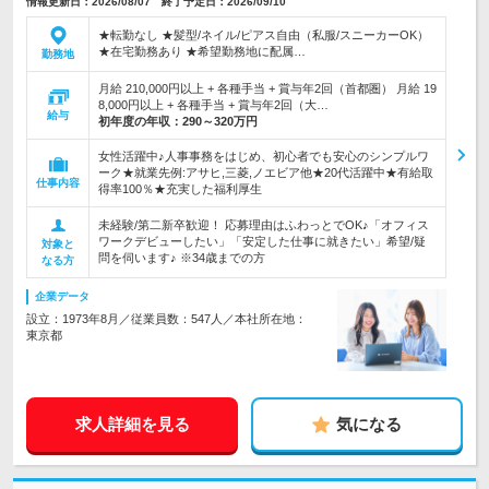
情報更新日：2026/08/07 終了予定日：2026/09/10
★転勤なし ★髪型/ネイル/ピアス自由（私服/スニーカーOK）
★在宅勤務あり ★希望勤務地に配属…
勤務地
月給 210,000円以上 + 各種手当 + 賞与年2回（首都圏） 月給 19
8,000円以上 + 各種手当 + 賞与年2回（大…
給与
初年度の年収：
290～320万円
女性活躍中♪人事事務をはじめ、初心者でも安心のシンプルワ
ーク★就業先例:アサヒ,三菱,ノエビア他★20代活躍中★有給取
仕事内容
得率100％★充実した福利厚生
未経験/第二新卒歓迎！ 応募理由はふわっとでOK♪「オフィス
ワークデビューしたい」「安定した仕事に就きたい」希望/疑
対象と
問を伺います♪ ※34歳までの方
なる方
企業データ
設立：1973年8月／従業員数：547人／本社所在地：
東京都
求人詳細を見る
気になる