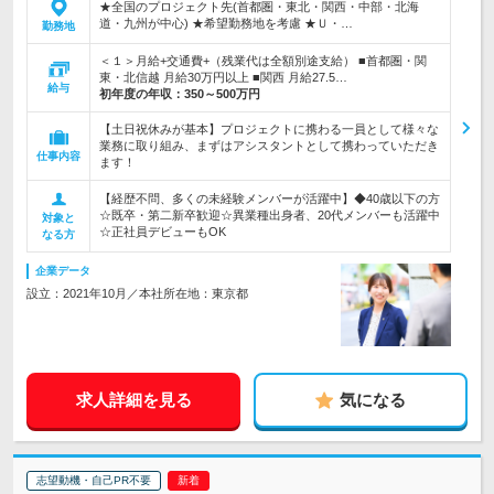
★全国のプロジェクト先(首都圏・東北・関西・中部・北海
道・九州が中心) ★希望勤務地を考慮 ★Ｕ・…
勤務地
＜１＞月給+交通費+（残業代は全額別途支給） ■首都圏・関
東・北信越 月給30万円以上 ■関西 月給27.5…
給与
初年度の年収：
350～500万円
【土日祝休みが基本】プロジェクトに携わる一員として様々な
業務に取り組み、まずはアシスタントとして携わっていただき
仕事内容
ます！
【経歴不問、多くの未経験メンバーが活躍中】◆40歳以下の方
☆既卒・第二新卒歓迎☆異業種出身者、20代メンバーも活躍中
対象と
☆正社員デビューもOK
なる方
企業データ
設立：2021年10月／本社所在地：東京都
求人詳細を見る
気になる
志望動機・自己PR不要