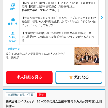
【関東(東京/千葉/神奈川/埼玉)】 月給29万1230円＋皆勤手当1
万円 【関西(大阪/京都/兵庫)】 月給29万13…
給与
初年度の年収：
300～1,200万円
【好きな街で腰を据えて働く】まちづくりプロジェクトにおけ
る企画・管理 ★入社時期も柔軟に対応♪「入社は半年くらい先
仕事内容
にしたい」という方もぜひ！
【 未経験歓迎/20代～30代活躍中 】◎学歴不問 ◎販売・サー
ビス業界からの転職者も多数 ◎事務のブランクがある方も歓
対象と
迎
なる方
企業データ
設立：2006年10月／従業員数：5,224人／本社所在
地：愛知県
求人詳細を見る
気になる
志望動機・自己PR不要
株式会社エイジェック | 20～30代の男女活躍中/賞与３カ月分(昨年度)/土日
祝休み