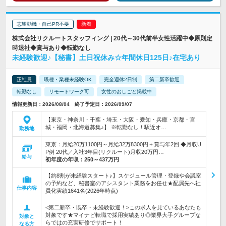
志望動機・自己PR不要
株式会社リクルートスタッフィング | 20代～30代前半女性活躍中◆原則定
時退社◆賞与あり◆転勤なし
未経験歓迎♪【秘書】土日祝休み☆年間休日125日♪在宅あり
正社員
職種・業種未経験OK
完全週休2日制
第二新卒歓迎
転勤なし
リモートワーク可
女性のおしごと掲載中
情報更新日：2026/08/04 終了予定日：2026/09/07
【東京・神奈川・千葉・埼玉・大阪・愛知・兵庫・京都・宮
城・福岡・北海道募集♪】 ※転勤なし！駅近オ…
勤務地
東京：月給20万1100円～月給32万8300円＋賞与年2回 ◆月収U
P例 20代／入社3年目(リクルート)月収20万円…
給与
初年度の年収：
250～437万円
【約8割が未経験スタート♪】スケジュール管理・登録や会議室
の予約など、秘書室のアシスタント業務をお任せ★配属先へ社
仕事内容
員化実績1641名(2026年時点)
<第二新卒・既卒・未経験歓迎！>この求人を見ているあなたも
対象です★マイナビ転職で採用実績あり◎業界大手グループな
対象と
らではの充実研修でサポート！
なる方