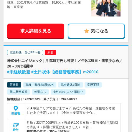
設立：2001年9月／従業員数：18,900人／本社所在
地：東京都
求人詳細を見る
気になる
志望動機・自己PR不要
株式会社エイジェック | 月収35万円も可能！／年休125日・残業少なめ／
20～30代活躍中
#未経験歓迎 #土日祝休【総務管理事務】m26016
正社員
職種・業種未経験OK
完全週休2日制
学歴不問
第二新卒歓迎
転勤なし
女性のおしごと掲載中
情報更新日：2026/07/24 終了予定日：2026/08/27
☆★希望エリアで働けます★☆ あなたの希望・居住地を考慮
した上で決定します！ 【全国主要都市を中心…
勤務地
月給：23万7,000円以上 + 残業代100％支給 + 賞与 ※試用期間3
カ月あり（待遇に変更はありません） ※首…
給与
初年度の年収：
350～450万円