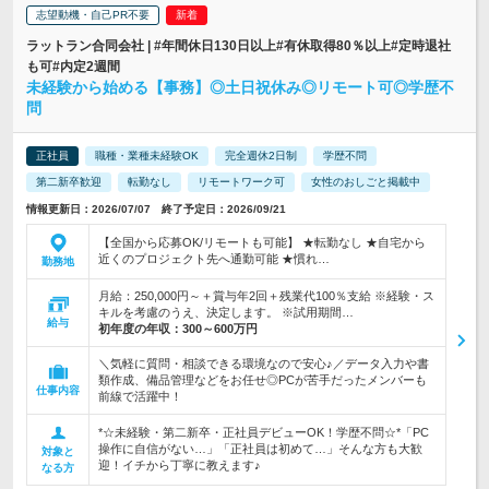
志望動機・自己PR不要
ラットラン合同会社 | #年間休日130日以上#有休取得80％以上#定時退社
も可#内定2週間
未経験から始める【事務】◎土日祝休み◎リモート可◎学歴不
問
正社員
職種・業種未経験OK
完全週休2日制
学歴不問
第二新卒歓迎
転勤なし
リモートワーク可
女性のおしごと掲載中
情報更新日：2026/07/07 終了予定日：2026/09/21
【全国から応募OK/リモートも可能】 ★転勤なし ★自宅から
近くのプロジェクト先へ通勤可能 ★慣れ…
勤務地
月給：250,000円～＋賞与年2回＋残業代100％支給 ※経験・ス
キルを考慮のうえ、決定します。 ※試用期間…
給与
初年度の年収：
300～600万円
＼気軽に質問・相談できる環境なので安心♪／データ入力や書
類作成、備品管理などをお任せ◎PCが苦手だったメンバーも
仕事内容
前線で活躍中！
*☆未経験・第二新卒・正社員デビューOK！学歴不問☆*「PC
操作に自信がない…」「正社員は初めて…」そんな方も大歓
対象と
迎！イチから丁寧に教えます♪
なる方