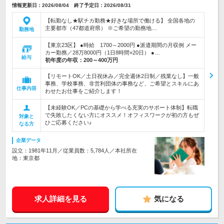
情報更新日：2026/08/04 終了予定日：2026/08/31
【転勤なし★駅チカ勤務★好きな場所で働ける】 全国各地の
主要都市（47都道府県） ※ご希望の勤務地…
勤務地
【東京23区】 ●時給 1700～2000円 ●派遣期間の月収例 メー
カー勤務／28万8000円（1日8時間×20日） ●…
給与
初年度の年収：
200～400万円
【リモートOK／土日祝休み／完全週休2日制／残業なし】一般
事務、学校事務、非営利団体の事務など、ご希望とスキルにあ
仕事内容
わせたお仕事をご紹介します！
【未経験OK／PCの基礎から学べる充実のサポート体制】転職
で失敗したくない方にオススメ！オフィスワークが初の方もぜ
対象と
ひご応募ください♪
なる方
企業データ
設立：1981年11月／従業員数：5,784人／本社所在
地：東京都
求人詳細を見る
気になる