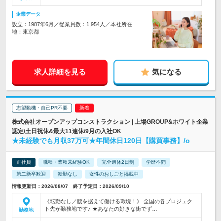
企業データ
設立：1987年6月／従業員数：1,954人／本社所在
地：東京都
求人詳細を見る
気になる
志望動機・自己PR不要
株式会社オープンアップコンストラクション | 上場GROUP&ホワイト企業
認定/土日祝休&最大11連休/9月の入社OK
★未経験でも月収37万可★年間休日120日【購買事務】/o
正社員
職種・業種未経験OK
完全週休2日制
学歴不問
第二新卒歓迎
転勤なし
女性のおしごと掲載中
情報更新日：2026/08/07 終了予定日：2026/09/10
《転勤なし／腰を据えて働ける環境！》 全国の各プロジェク
ト先が勤務地です♪ ★あなたの好きな街でず…
勤務地