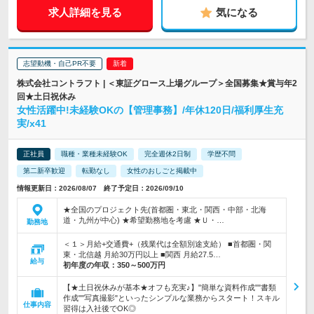
求人詳細を見る
気になる
志望動機・自己PR不要
株式会社コントラフト | ＜東証グロース上場グループ＞全国募集★賞与年2
回★土日祝休み
女性活躍中!未経験OKの【管理事務】/年休120日/福利厚生充
実/x41
正社員
職種・業種未経験OK
完全週休2日制
学歴不問
第二新卒歓迎
転勤なし
女性のおしごと掲載中
情報更新日：2026/08/07 終了予定日：2026/09/10
★全国のプロジェクト先(首都圏・東北・関西・中部・北海
道・九州が中心) ★希望勤務地を考慮 ★Ｕ・…
勤務地
＜１＞月給+交通費+（残業代は全額別途支給） ■首都圏・関
東・北信越 月給30万円以上 ■関西 月給27.5…
給与
初年度の年収：
350～500万円
【★土日祝休みが基本★オフも充実♪】"簡単な資料作成""書類
作成""写真撮影"といったシンプルな業務からスタート！スキル
仕事内容
習得は入社後でOK◎