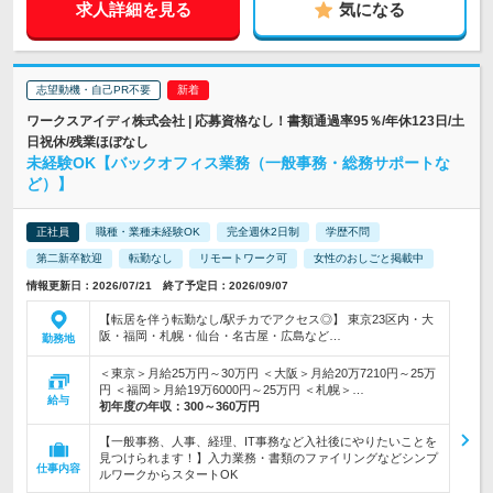
求人詳細を見る
気になる
志望動機・自己PR不要
ワークスアイディ株式会社 | 応募資格なし！書類通過率95％/年休123日/土
日祝休/残業ほぼなし
未経験OK【バックオフィス業務（一般事務・総務サポートな
ど）】
正社員
職種・業種未経験OK
完全週休2日制
学歴不問
第二新卒歓迎
転勤なし
リモートワーク可
女性のおしごと掲載中
情報更新日：2026/07/21 終了予定日：2026/09/07
【転居を伴う転勤なし/駅チカでアクセス◎】 東京23区内・大
阪・福岡・札幌・仙台・名古屋・広島など…
勤務地
＜東京＞月給25万円～30万円 ＜大阪＞月給20万7210円～25万
円 ＜福岡＞月給19万6000円～25万円 ＜札幌＞…
給与
初年度の年収：
300～360万円
【一般事務、人事、経理、IT事務など入社後にやりたいことを
見つけられます！】入力業務・書類のファイリングなどシンプ
仕事内容
ルワークからスタートOK