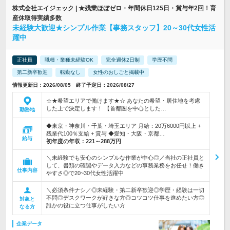
株式会社エイジェック | ★残業ほぼゼロ・年間休日125日・賞与年2回！育
産休取得実績多数
未経験大歓迎★シンプル作業【事務スタッフ】20～30代女性活
躍中
正社員
職種・業種未経験OK
完全週休2日制
学歴不問
第二新卒歓迎
転勤なし
女性のおしごと掲載中
情報更新日：2026/08/05 終了予定日：2026/08/27
☆★希望エリアで働けます★☆ あなたの希望・居住地を考慮
した上で決定します！ 【首都圏を中心とした…
勤務地
◆東京・神奈川・千葉・埼玉エリア 月給：20万6000円以上 +
残業代100％支給 + 賞与 ◆愛知・大阪・京都…
給与
初年度の年収：
221～288万円
＼未経験でも安心のシンプルな作業が中心◎／当社の正社員と
して、書類の確認やデータ入力などの事務業務をお任せ！働き
仕事内容
やすさ◎で20~30代女性活躍中
＼必須条件ナシ／◎未経験・第二新卒歓迎◎学歴・経験は一切
不問◎デスクワークが好きな方◎コツコツ仕事を進めたい方◎
対象と
誰かの役に立つ仕事がしたい方
なる方
企業データ