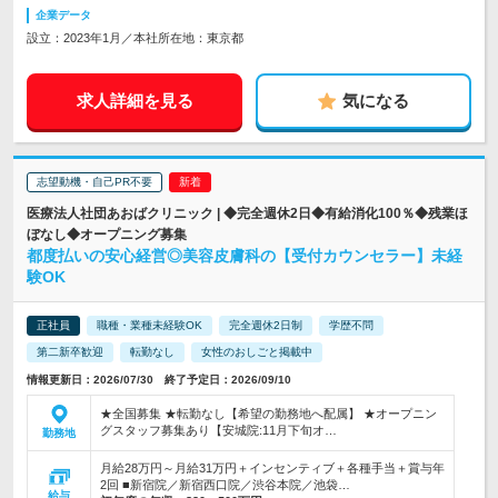
企業データ
設立：2023年1月／本社所在地：東京都
求人詳細を見る
気になる
志望動機・自己PR不要
医療法人社団あおばクリニック | ◆完全週休2日◆有給消化100％◆残業ほ
ぼなし◆オープニング募集
都度払いの安心経営◎美容皮膚科の【受付カウンセラー】未経
験OK
正社員
職種・業種未経験OK
完全週休2日制
学歴不問
第二新卒歓迎
転勤なし
女性のおしごと掲載中
情報更新日：2026/07/30 終了予定日：2026/09/10
★全国募集 ★転勤なし【希望の勤務地へ配属】 ★オープニン
グスタッフ募集あり【安城院:11月下旬オ…
勤務地
月給28万円～月給31万円＋インセンティブ＋各種手当＋賞与年
2回 ■新宿院／新宿西口院／渋谷本院／池袋…
給与