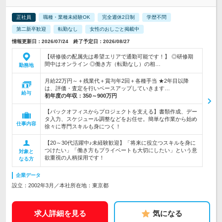
正社員
職種・業種未経験OK
完全週休2日制
学歴不問
第二新卒歓迎
転勤なし
女性のおしごと掲載中
情報更新日：2026/07/24 終了予定日：2026/08/27
【研修後の配属先は希望エリアで通勤可能です！】 ◎研修期
間中はオンライン ◎働き方（転勤なし）の相…
勤務地
月給22万円～＋残業代＋賞与年2回＋各種手当 ★2年目以降
は、評価・査定を行いベースアップしていきます…
給与
初年度の年収：
350～900万円
【バックオフィスからプロジェクトを支える】書類作成、デー
タ入力、スケジュール調整などをお任せ。簡単な作業から始め
仕事内容
徐々に専門スキルも身につく！
【20～30代活躍中♪未経験歓迎】「将来に役立つスキルを身に
つけたい」「働き方もプライベートも大切にしたい」という意
対象と
欲重視の人柄採用です！
なる方
企業データ
設立：2002年3月／本社所在地：東京都
求人詳細を見る
気になる