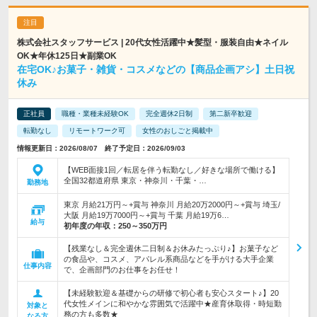
株式会社スタッフサービス | 20代女性活躍中★髪型・服装自由★ネイル
OK★年休125日★副業OK
在宅OK♪お菓子・雑貨・コスメなどの【商品企画アシ】土日祝
休み
正社員
職種・業種未経験OK
完全週休2日制
第二新卒歓迎
転勤なし
リモートワーク可
女性のおしごと掲載中
情報更新日：2026/08/07 終了予定日：2026/09/03
【WEB面接1回／転居を伴う転勤なし／好きな場所で働ける】
全国32都道府県 東京・神奈川・千葉・…
勤務地
東京 月給21万円～+賞与 神奈川 月給20万2000円～+賞与 埼玉/
大阪 月給19万7000円～+賞与 千葉 月給19万6…
給与
初年度の年収：
250～350万円
【残業なし＆完全週休二日制＆お休みたっぷり♪】お菓子など
の食品や、コスメ、アパレル系商品などを手がける大手企業
仕事内容
で、企画部門のお仕事をお任せ！
【未経験歓迎＆基礎からの研修で初心者も安心スタート♪】20
代女性メインに和やかな雰囲気で活躍中★産育休取得・時短勤
対象と
務の方も多数★
なる方