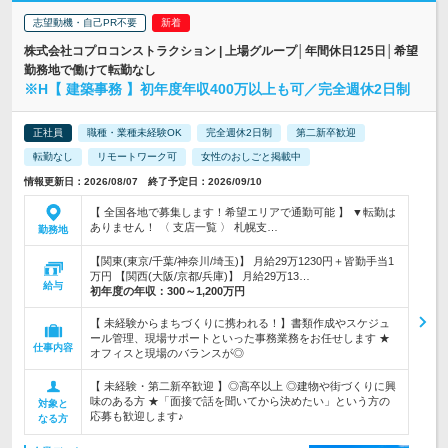
志望動機・自己PR不要
株式会社コプロコンストラクション | 上場グループ│年間休日125日│希望
勤務地で働けて転勤なし
※H【 建築事務 】初年度年収400万以上も可／完全週休2日制
正社員
職種・業種未経験OK
完全週休2日制
第二新卒歓迎
転勤なし
リモートワーク可
女性のおしごと掲載中
情報更新日：2026/08/07 終了予定日：2026/09/10
【 全国各地で募集します！希望エリアで通勤可能 】 ▼転勤は
ありません！ 〈 支店一覧 〉 札幌支…
勤務地
【関東(東京/千葉/神奈川/埼玉)】 月給29万1230円＋皆勤手当1
万円 【関西(大阪/京都/兵庫)】 月給29万13…
給与
初年度の年収：
300～1,200万円
【 未経験からまちづくりに携われる！】書類作成やスケジュ
ール管理、現場サポートといった事務業務をお任せします ★
仕事内容
オフィスと現場のバランスが◎
【 未経験・第二新卒歓迎 】◎高卒以上 ◎建物や街づくりに興
味のある方 ★「面接で話を聞いてから決めたい」という方の
対象と
応募も歓迎します♪
なる方