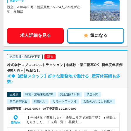
企業データ
設立：2006年10月／従業員数：5,224人／本社所在
地：愛知県
求人詳細を見る
気になる
志望動機・自己PR不要
株式会社コプロコンストラクション | 未経験・第二新卒OK│初年度年収例
400万円～│転勤なし
※◆【総務スタッフ】好きな勤務地で働ける│産育休実績も多
数♪
正社員
職種・業種未経験OK
完全週休2日制
学歴不問
第二新卒歓迎
転勤なし
リモートワーク可
女性のおしごと掲載中
情報更新日：2026/08/04 終了予定日：2026/09/07
【 全国各地で募集します！希望エリアで通勤可能 】 ▼転勤は
ありません！ 〈 支店一覧 〉 札幌支…
勤務地