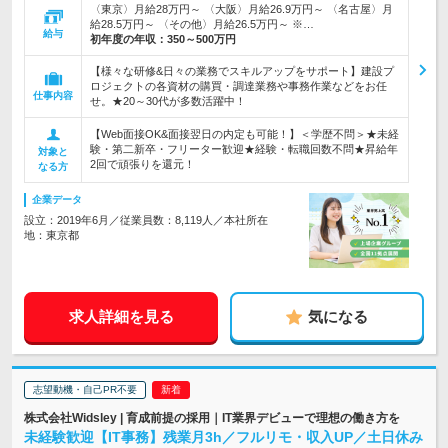
〈東京〉月給28万円～ 〈大阪〉月給26.9万円～ 〈名古屋〉月
給28.5万円～ 〈その他〉月給26.5万円～ ※…
給与
初年度の年収：
350～500万円
【様々な研修&日々の業務でスキルアップをサポート】建設プ
ロジェクトの各資材の購買・調達業務や事務作業などをお任
仕事内容
せ。★20～30代が多数活躍中！
【Web面接OK&面接翌日の内定も可能！】＜学歴不問＞★未経
験・第二新卒・フリーター歓迎★経験・転職回数不問★昇給年
対象と
2回で頑張りを還元！
なる方
企業データ
設立：2019年6月／従業員数：8,119人／本社所在
地：東京都
求人詳細を見る
気になる
志望動機・自己PR不要
株式会社Widsley | 育成前提の採用｜IT業界デビューで理想の働き方を
未経験歓迎【IT事務】残業月3h／フルリモ・収入UP／土日休み