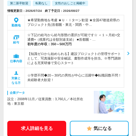
第二新卒歓迎
転勤なし
女性のおしごと掲載中
情報更新日：2026/07/24 終了予定日：2026/08/27
★希望勤務地を考慮 ★Ｕ・Ｉターン歓迎 ★全国47都道府県の
プロジェクト先(首都圏・東北・関西・中…
勤務地
☆下記の給与から給与形態の選択が可能です☆ ＜１＞月給+交
通費+（残業代は全額別途支給） ■首都圏・…
給与
初年度の年収：
350～500万円
【知識ゼロから始められる】建設プロジェクトの管理サポート
として、写真撮影や安全確認、書類作成等を担当。※専門講師
仕事内容
による充実研修で安心スタート
☆学歴不問◆20～30代の男性が中心に活躍中◆転職回数不問！
対象と
未経験者大歓迎！
なる方
企業データ
設立：2008年11月／従業員数：3,760人／本社所在
地：東京都
求人詳細を見る
気になる