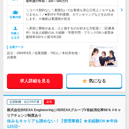
初年度の年収：
320～500万円
＼コース契約なし！都度払いでお客様も安心◎売上ノルマもあ
りません！／■受付や予約業務、カウンセリングなどをお任せ
仕事内容
します。※施術は看護師が担当
＼美容に興味がある・人と接するのが好きな方歓迎／《応募条
件》社会人経験のみ ※経験・学歴不問・ブランクOK☆産育休
対象と
復帰率100％☆賞与年2回
なる方
企業データ
設立：1993年9月／従業員数：792人／本社所在地：
兵庫県
求人詳細を見る
気になる
志望動機・自己PR不要
株式会社BREXA Engineering | #BREXAグループ#有給消化率98％ #キャ
リアチェンジ制度あり
休みもキャリアも諦めない！【管理事務】★未経験OK★年休
125日~