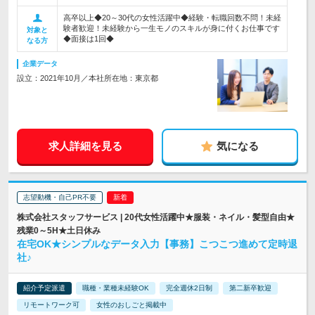
高卒以上◆20～30代の女性活躍中◆経験・転職回数不問！未経
験者歓迎！未経験から一生モノのスキルが身に付くお仕事です
対象と
◆面接は1回◆
なる方
企業データ
設立：2021年10月／本社所在地：東京都
求人詳細を見る
気になる
志望動機・自己PR不要
株式会社スタッフサービス | 20代女性活躍中★服装・ネイル・髪型自由★
残業0～5H★土日休み
在宅OK★シンプルなデータ入力【事務】こつこつ進めて定時退
社♪
紹介予定派遣
職種・業種未経験OK
完全週休2日制
第二新卒歓迎
リモートワーク可
女性のおしごと掲載中