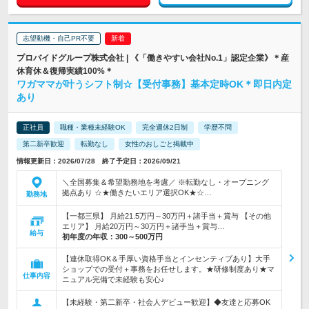
志望動機・自己PR不要
プロバイドグループ株式会社 | 《「働きやすい会社No.1」認定企業》＊産
休育休＆復帰実績100%＊
ワガママが叶うシフト制☆【受付事務】基本定時OK＊即日内定
あり
正社員
職種・業種未経験OK
完全週休2日制
学歴不問
第二新卒歓迎
転勤なし
女性のおしごと掲載中
情報更新日：2026/07/28 終了予定日：2026/09/21
＼全国募集＆希望勤務地を考慮／ ※転勤なし・オープニング
拠点あり ☆★働きたいエリア選択OK★☆…
勤務地
【一都三県】 月給21.5万円～30万円＋諸手当＋賞与 【その他
エリア】 月給20万円～30万円＋諸手当＋賞与…
給与
初年度の年収：
300～500万円
【連休取得OK＆手厚い資格手当とインセンティブあり】大手
ショップでの受付＋事務をお任せします。★研修制度あり★マ
仕事内容
ニュアル完備で未経験も安心♪
【未経験・第二新卒・社会人デビュー歓迎】◆友達と応募OK