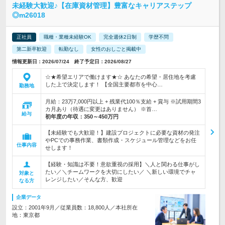
未経験大歓迎♪【在庫資材管理】豊富なキャリアステップ
◎m26018
正社員
職種・業種未経験OK
完全週休2日制
学歴不問
第二新卒歓迎
転勤なし
女性のおしごと掲載中
情報更新日：2026/07/24 終了予定日：2026/08/27
☆★希望エリアで働けます★☆ あなたの希望・居住地を考慮
した上で決定します！ 【全国主要都市を中心…
勤務地
月給：23万7,000円以上 + 残業代100％支給 + 賞与 ※試用期間3
カ月あり（待遇に変更はありません） ※首…
給与
初年度の年収：
350～450万円
【未経験でも大歓迎！】建設プロジェクトに必要な資材の発注
やPCでの事務作業、書類作成・スケジュール管理などをお任
仕事内容
せします！
【経験・知識は不要！意欲重視の採用】＼人と関わる仕事がし
たい／＼チームワークを大切にしたい／ ＼新しい環境でチャ
対象と
レンジしたい／そんな方、歓迎
なる方
企業データ
設立：2001年9月／従業員数：18,800人／本社所在
地：東京都