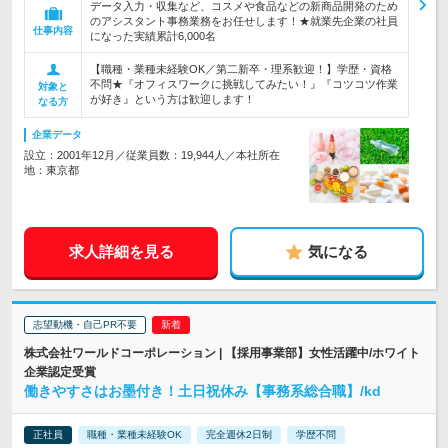
データ入力・収集など、コスメや食品などの新商品開発のため
のアシスタント事務業務をお任せします！★就業先企業の社員
仕事内容
になった実績累計6,000名
【職種・業種未経験OK／第二新卒・理系歓迎！】学歴・資格
不問★『オフィスワークに挑戦してみたい！』『コツコツ作業
対象と
が好き』という方は歓迎します！
なる方
企業データ
設立：2001年12月／従業員数：19,944人／本社所在
地：東京都
求人詳細を見る
気になる
志望動機・自己PR不要
株式会社ワールドコーポレーション | 【採用事業部】女性活躍中/ホワイト
企業認定受賞
働きやすさはお墨付き！土日祝休み【事務系総合職】/kd
正社員
職種・業種未経験OK
完全週休2日制
学歴不問