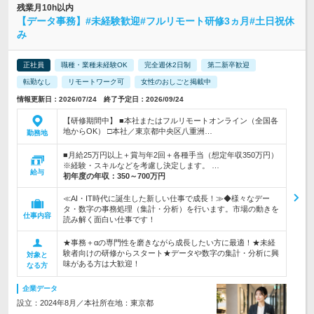
残業月10h以内
【データ事務】#未経験歓迎#フルリモート研修3ヵ月#土日祝休
み
正社員
職種・業種未経験OK
完全週休2日制
第二新卒歓迎
転勤なし
リモートワーク可
女性のおしごと掲載中
情報更新日：2026/07/24 終了予定日：2026/09/24
【研修期間中】 ■本社またはフルリモートオンライン（全国各
地からOK） □本社／東京都中央区八重洲…
勤務地
■月給25万円以上＋賞与年2回＋各種手当（想定年収350万円）
※経験・スキルなどを考慮し決定します。 …
給与
初年度の年収：
350～700万円
≪AI・IT時代に誕生した新しい仕事で成長！≫◆様々なデー
タ・数字の事務処理（集計・分析）を行います。市場の動きを
仕事内容
読み解く面白い仕事です！
★事務＋αの専門性を磨きながら成長したい方に最適！★未経
験者向けの研修からスタート★データや数字の集計・分析に興
対象と
味がある方は大歓迎！
なる方
企業データ
設立：2024年8月／本社所在地：東京都