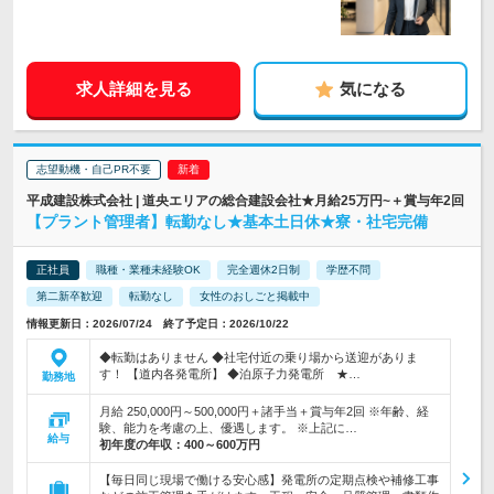
求人詳細を見る
気になる
志望動機・自己PR不要
平成建設株式会社 | 道央エリアの総合建設会社★月給25万円~＋賞与年2回
【プラント管理者】転勤なし★基本土日休★寮・社宅完備
正社員
職種・業種未経験OK
完全週休2日制
学歴不問
第二新卒歓迎
転勤なし
女性のおしごと掲載中
情報更新日：2026/07/24 終了予定日：2026/10/22
◆転勤はありません ◆社宅付近の乗り場から送迎がありま
す！ 【道内各発電所】 ◆泊原子力発電所 ★…
勤務地
月給 250,000円～500,000円＋諸手当＋賞与年2回 ※年齢、経
験、能力を考慮の上、優遇します。 ※上記に…
給与
初年度の年収：
400～600万円
【毎日同じ現場で働ける安心感】発電所の定期点検や補修工事