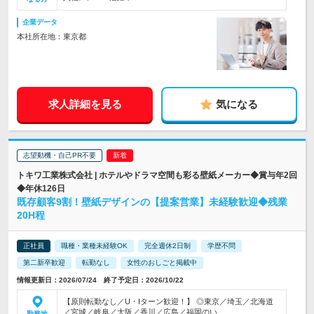
企業データ
本社所在地：東京都
求人詳細を見る
気になる
志望動機・自己PR不要
トキワ工業株式会社 | ホテルやドラマ空間も彩る壁紙メーカー◆賞与年2回
◆年休126日
既存顧客9割！壁紙デザインの【提案営業】未経験歓迎◆残業
20H程
正社員
職種・業種未経験OK
完全週休2日制
学歴不問
第二新卒歓迎
転勤なし
女性のおしごと掲載中
情報更新日：2026/07/24 終了予定日：2026/10/22
【原則転勤なし／U・Iターン歓迎！】 ◎東京／埼玉／北海道
／宮城／岐阜／大阪／香川／広島／福岡のい…
勤務地