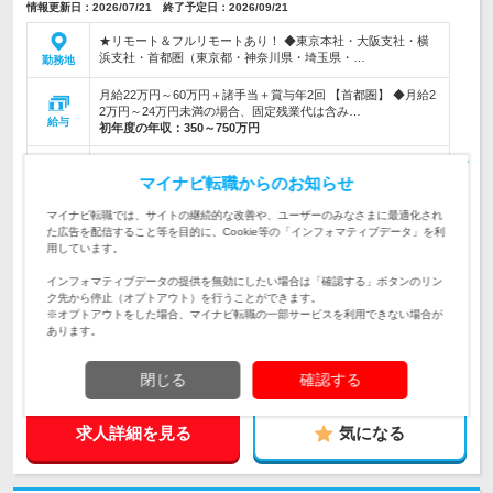
情報更新日：2026/07/21 終了予定日：2026/09/21
★リモート＆フルリモートあり！ ◆東京本社・大阪支社・横
浜支社・首都圏（東京都・神奈川県・埼玉県・…
勤務地
月給22万円～60万円＋諸手当＋賞与年2回 【首都圏】 ◆月給2
2万円～24万円未満の場合、固定残業代は含み…
給与
初年度の年収：
350～750万円
【圧倒的な教育力が強み！新研修制度「College」始動】★計
算された3年間の育成プロセスで、ゼロから市場価値の高い実
マイナビ転職からのお知らせ
仕事内容
力派ITエンジニアへと導きます！
マイナビ転職では、サイトの継続的な改善や、ユーザーのみなさまに最適化され
た広告を配信すること等を目的に、Cookie等の「インフォマティブデータ」を利
【第三創業期に伴うスタートメンバー募集！】★学歴や職歴は
用しています。
一切不問！完全人柄重視の採用★ゼロから挑戦したい気持ちを
対象と
最大限に評価！
なる方
インフォマティブデータの提供を無効にしたい場合は「確認する」ボタンのリン
ク先から停止（オプトアウト）を行うことができます。
企業データ
※オプトアウトをした場合、マイナビ転職の一部サービスを利用できない場合が
設立：2016年8月／従業員数：600人／本社所在地：
あります。
東京都
閉じる
確認する
求人詳細を見る
気になる