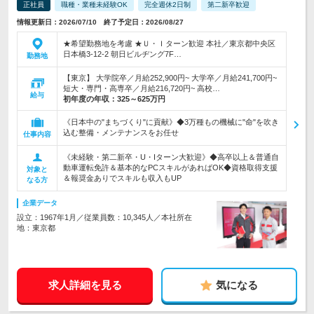
正社員
職種・業種未経験OK
完全週休2日制
第二新卒歓迎
情報更新日：2026/07/10 終了予定日：2026/08/27
★希望勤務地を考慮 ★Ｕ・Ｉターン歓迎 本社／東京都中央区
日本橋3-12-2 朝日ビルヂング7F…
勤務地
【東京】 大学院卒／月給252,900円~ 大学卒／月給241,700円~
短大・専門・高専卒／月給216,720円~ 高校…
給与
初年度の年収：
325～625万円
《日本中の"まちづくり"に貢献》◆3万種もの機械に"命"を吹き
込む整備・メンテナンスをお任せ
仕事内容
《未経験・第二新卒・U・Iターン大歓迎》◆高卒以上＆普通自
動車運転免許＆基本的なPCスキルがあればOK◆資格取得支援
対象と
＆報奨金ありでスキルも収入もUP
なる方
企業データ
設立：1967年1月／従業員数：10,345人／本社所在
地：東京都
求人詳細を見る
気になる