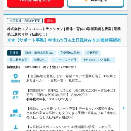
志望動機・自己PR不要
株式会社コプロコンストラクション | 産休・育休の取得実績も豊富│勤務
地は選択可能（転勤なし）
※★【サポート事務】年休125日＆土日祝休み＆10連休実績有
正社員
職種・業種未経験OK
完全週休2日制
学歴不問
第二新卒歓迎
転勤なし
リモートワーク可
女性のおしごと掲載中
情報更新日：2026/08/07 終了予定日：2026/09/10
【 全国各地で募集します！希望エリアで通勤可能 】 ▼転勤は
ありません！ 〈 支店一覧 〉 札幌支…
勤務地
【関東(東京/千葉/神奈川/埼玉)】 月給29万1230円＋皆勤手当1
万円 【関西(大阪/京都/兵庫)】 月給29万13…
給与
初年度の年収：
300～1,200万円
【転勤なし/入社後もサポート充実】データ入力や書類作成な
ど事務作業★未経験でも安心できる手厚い研修あり★「半年先
仕事内容
の入社」など入社時期も相談OK
【未経験歓迎ポジション/20代~30代活躍中/学歴・スキル不