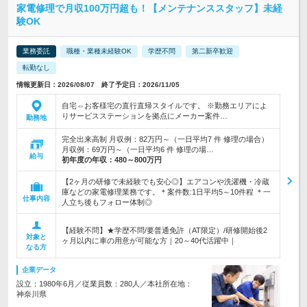
家電修理で月収100万円超も！【メンテナンススタッフ】未経
験OK
業務委託
職種・業種未経験OK
学歴不問
第二新卒歓迎
転勤なし
情報更新日：2026/08/07 終了予定日：2026/11/05
自宅⇔お客様宅の直行直帰スタイルです。 ※勤務エリアによ
りサービスステーションを拠点にメーカー案件…
勤務地
完全出来高制 月収例：82万円～（一日平均7 件 修理の場合）
月収例：69万円～（一日平均6 件 修理の場…
給与
初年度の年収：
480～800万円
【2ヶ月の研修で未経験でも安心◎】エアコンや洗濯機・冷蔵
庫などの家電修理業務です。＊案件数:1日平均5～10件程 ＊一
仕事内容
人立ち後もフォロー体制◎
【経験不問】★学歴不問/要普通免許（AT限定）/研修開始後2
対象と
ヶ月以内に車の用意が可能な方｜20～40代活躍中｜
なる方
企業データ
設立：1980年6月／従業員数：280人／本社所在地：
神奈川県