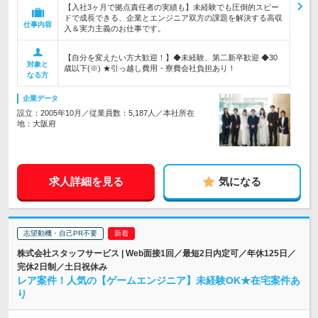
【入社3ヶ月で拠点責任者の実績も】未経験でも圧倒的スピー
ドで成長できる、企業とエンジニア双方の課題を解決する高収
仕事内容
入＆実力主義のお仕事です。
【自分を変えたい方大歓迎！】◆未経験、第二新卒歓迎 ◆30
対象と
歳以下(※) ★引っ越し費用・寮費会社負担あり！
なる方
企業データ
設立：2005年10月／従業員数：5,187人／本社所在
地：大阪府
求人詳細を見る
気になる
志望動機・自己PR不要
株式会社スタッフサービス | Web面接1回／最短2日内定可／年休125日／
完休2日制／土日祝休み
レア案件！人気の【ゲームエンジニア】未経験OK★在宅案件あ
り