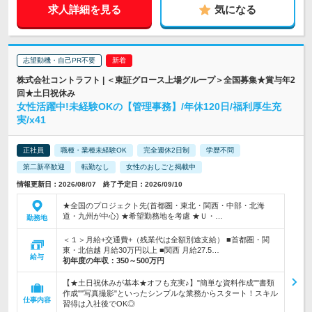
求人詳細を見る
気になる
志望動機・自己PR不要
株式会社コントラフト | ＜東証グロース上場グループ＞全国募集★賞与年2
回★土日祝休み
女性活躍中!未経験OKの【管理事務】/年休120日/福利厚生充
実/x41
正社員
職種・業種未経験OK
完全週休2日制
学歴不問
第二新卒歓迎
転勤なし
女性のおしごと掲載中
情報更新日：2026/08/07 終了予定日：2026/09/10
★全国のプロジェクト先(首都圏・東北・関西・中部・北海
道・九州が中心) ★希望勤務地を考慮 ★Ｕ・…
勤務地
＜１＞月給+交通費+（残業代は全額別途支給） ■首都圏・関
東・北信越 月給30万円以上 ■関西 月給27.5…
給与
初年度の年収：
350～500万円
【★土日祝休みが基本★オフも充実♪】"簡単な資料作成""書類
作成""写真撮影"といったシンプルな業務からスタート！スキル
仕事内容
習得は入社後でOK◎