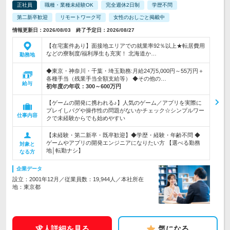
正社員
職種・業種未経験OK
完全週休2日制
学歴不問
第二新卒歓迎
リモートワーク可
女性のおしごと掲載中
情報更新日：2026/08/03 終了予定日：2026/08/27
【在宅案件あり】面接地エリアでの就業率92％以上★転居費用
などの寮制度/福利厚生も充実！ 北海道か…
勤務地
◆東京・神奈川・千葉・埼玉勤務:月給24万5,000円～55万円＋
各種手当（残業手当全額支給等） ◆その他の…
給与
初年度の年収：
300～600万円
【ゲームの開発に携われる♪】人気のゲーム／アプリを実際に
プレイしバグや操作性の問題がないかチェック☆シンプルワー
仕事内容
クで未経験からでも始めやすい
【未経験・第二新卒・既卒歓迎】◆学歴・経験・年齢不問 ◆
ゲームやアプリの開発エンジニアになりたい方 【選べる勤務
対象と
地│転勤ナシ】
なる方
企業データ
設立：2001年12月／従業員数：19,944人／本社所在
地：東京都
求人詳細を見る
気になる