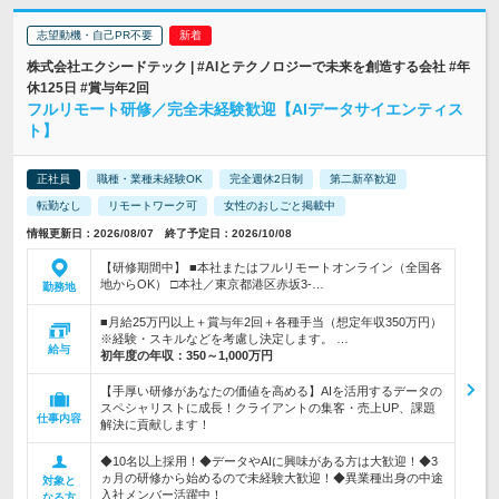
志望動機・自己PR不要
株式会社エクシードテック | #AIとテクノロジーで未来を創造する会社 #年
休125日 #賞与年2回
フルリモート研修／完全未経験歓迎【AIデータサイエンティス
ト】
正社員
職種・業種未経験OK
完全週休2日制
第二新卒歓迎
転勤なし
リモートワーク可
女性のおしごと掲載中
情報更新日：2026/08/07 終了予定日：2026/10/08
【研修期間中】 ■本社またはフルリモートオンライン（全国各
地からOK） □本社／東京都港区赤坂3-…
勤務地
■月給25万円以上＋賞与年2回＋各種手当（想定年収350万円）
※経験・スキルなどを考慮し決定します。 …
給与
初年度の年収：
350～1,000万円
【手厚い研修があなたの価値を高める】AIを活用するデータの
スペシャリストに成長！クライアントの集客・売上UP、課題
仕事内容
解決に貢献します！
◆10名以上採用！◆データやAIに興味がある方は大歓迎！◆3
ヵ月の研修から始めるので未経験大歓迎！◆異業種出身の中途
対象と
入社メンバー活躍中！
なる方