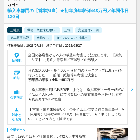
万円～
輸入車部門の【営業担当】★初年度年収例448万円／年間休日
120日
正社員
職種・業種未経験OK
上場
完全週休2日制
第二新卒歓迎
転勤なし
女性のおしごと掲載中
情報更新日：2026/07/24 終了予定日：2026/08/27
全国の各店舗から本人の希望を考慮して決定します。 【募集
エリア】 北海道／青森県／宮城県／山形県／…
勤務地
月給320,000円～644,000円 ★給与のベースアップ(1.6万円)を
行いました！ ※前職・経験等を考慮し決定し…
給与
初年度の年収：
448～901万円
「輸入車専門店UNIVERSE」または「輸入車ディーラー(BMW
／Audi／Volvo等）」にてお客様への提案業務をお任せします
仕事内容
★残業月平均17h程度
【 営業・業界未経験OK 】◎高卒以上 ◎要普通自動車免許（A
T限定可）◎年収400～500万円を目指す方 ★「車に詳しくな
対象と
い…」という方も大歓迎です
なる方
企業データ
設立：1998年12月／従業員数：6,492人／本社所在