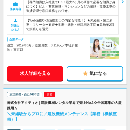
【専門知識は入社後でOK！最大2ヶ月の研修で必要な知識が身
につく】ビル・商業施設・マンションなどの修繕・改修工事の
仕事内容
進捗管理や窓口業務をお任せ。
【Web面接OK&面接翌日の内定も可能！】★未経験・第二新
卒・フリーター歓迎★学歴・経験・転職回数不問★昇給年2回
対象と
で頑張りを還元！
なる方
企業データ
設立：2019年6月／従業員数：8,119人／本社所在
地：東京都
求人詳細を見る
気になる
志望動機・自己PR不要
株式会社アクティオ | 建設機械レンタル業界で売上No.1☆全国募集の大型
採用☆
＼未経験からプロに／建設機械メンテナンス【業務（機械整
備）】