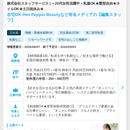
株式会社スタッフサービス | ＜20代女性活躍中＞私服OK★髪型自由★ネ
イルOK★土日祝休み★
在宅OK♪Hot Pepper Beautyなど有名メディアの【編集スタッ
フ】
正社員
職種・業種未経験OK
完全週休2日制
第二新卒歓迎
転勤なし
リモートワーク可
女性のおしごと掲載中
情報更新日：2026/08/07 終了予定日：2026/09/03
【WEB面接1回／転居を伴う転勤なし／好きな場所で働ける】
全国32都道府県 東京・神奈川・千葉・…
勤務地
東京 月給21万円～+賞与 神奈川 月給20万2000円～+賞与 埼玉/
大阪 月給19万7000円～+賞与 千葉 月給19万6…
給与
初年度の年収：
250～350万円
【好きを活かせるお仕事♪】人気の美容メディア『ホットペッ
パービューティー』等の掲載先へ、システム操作や原稿作成の
仕事内容
サポートを行います。
【未経験OK★産育休取得実績◎】「クリエイティブ要素のあ
る仕事がしたい」「オシャレや旅行・グルメが好き」「プライ
対象と
ベートも重視」という方を歓迎♪
なる方
企業データ