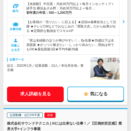
【未経験】 中目黒：月給30万円以上＋毎月インセンティブ＋
諸手当 横浜あざみ野：月給30万円以上＋毎月…
給与
初年度の年収：
550～1,200万円
【お客様の「売りたい」に応える】★店頭or催事担当として活
躍 ★テレビCMなどでおなじみの『買取大吉』だから結果が出
仕事内容
る ★定期的な勉強会でスキルUP
「実は未経験のほうが伸びやすい！」By先輩★35歳以下は全
員面接 ★がっつり稼ぎたい・しっかり休みたい…理由は何で
対象と
もOK★最短面接1回★平均年齢29歳
なる方
企業データ
設立：2022年1月／従業員数：10人／本社所在地：東
京都
求人詳細を見る
気になる
志望動機・自己PR不要
株式会社サウンドテクニカ | AIには出来ない仕事！／【圧倒的安定感】業
界大手×インフラ事業