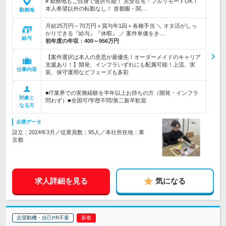
# 勤務地もご自身で選択可能！ 完全在宅・フルリモートOK！
本人希望以外の転勤なし！ 首都圏・関…
勤務地
月給25万円～70万円＋賞与年1回＋各種手当 ＼ オタ活がしっ
かりできる『給与』『休暇』 ／ 案件単価をき…
給与
初年度の年収：
400～956万円
【案件選択は本人の意思が最優先！オーダーメイドのキャリア
支援あり！】開発、インフラいずれにも配属可能！上流、実
仕事内容
装、保守運用などフェーズも多彩
■IT業界での実務経験を半年以上お持ちの方（開発・インフラ
対象と
問わず）■全国可/学歴不問/第二新卒歓迎
なる方
企業データ
設立：2024年3月／従業員数：95人／本社所在地：東
京都
求人詳細を見る
気になる
志望動機・自己PR不要