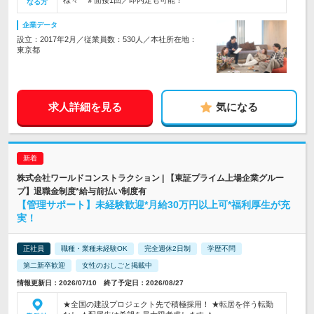
様々 ＃面接1回／即内定も可能！
なる方
企業データ
設立：2017年2月／従業員数：530人／本社所在地：
東京都
求人詳細を見る
気になる
株式会社ワールドコンストラクション | 【東証プライム上場企業グルー
プ】退職金制度*給与前払い制度有
【管理サポート】未経験歓迎*月給30万円以上可*福利厚生が充
実！
正社員
職種・業種未経験OK
完全週休2日制
学歴不問
第二新卒歓迎
女性のおしごと掲載中
情報更新日：2026/07/10 終了予定日：2026/08/27
★全国の建設プロジェクト先で積極採用！ ★転居を伴う転勤