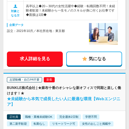
高卒以上◆20～30代の女性活躍中◆経験・転職回数不問！未経
験者歓迎！未経験から一生モノのスキルが身に付くお仕事です
対象と
◆面接は1回◆
なる方
企業データ
設立：2021年10月／本社所在地：東京都
求人詳細を見る
気になる
志望動機・自己PR不要
BUNKLE株式会社 | ★麻布十番のオシャレな新オフィスで同期と楽しく働
けます！★
★未経験から本気で成長したい人に最適な環境【Webエンジニ
ア】
正社員
職種・業種未経験OK
完全週休2日制
学歴不問
第二新卒歓迎
転勤なし
リモートワーク可
女性のおしごと掲載中