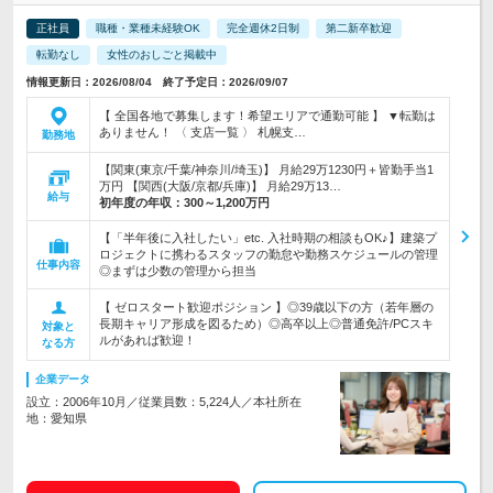
正社員
職種・業種未経験OK
完全週休2日制
第二新卒歓迎
転勤なし
女性のおしごと掲載中
情報更新日：2026/08/04 終了予定日：2026/09/07
【 全国各地で募集します！希望エリアで通勤可能 】 ▼転勤は
ありません！ 〈 支店一覧 〉 札幌支…
勤務地
【関東(東京/千葉/神奈川/埼玉)】 月給29万1230円＋皆勤手当1
万円 【関西(大阪/京都/兵庫)】 月給29万13…
給与
初年度の年収：
300～1,200万円
【「半年後に入社したい」etc. 入社時期の相談もOK♪】建築プ
ロジェクトに携わるスタッフの勤怠や勤務スケジュールの管理
仕事内容
◎まずは少数の管理から担当
【 ゼロスタート歓迎ポジション 】◎39歳以下の方（若年層の
長期キャリア形成を図るため）◎高卒以上◎普通免許/PCスキ
対象と
ルがあれば歓迎！
なる方
企業データ
設立：2006年10月／従業員数：5,224人／本社所在
地：愛知県