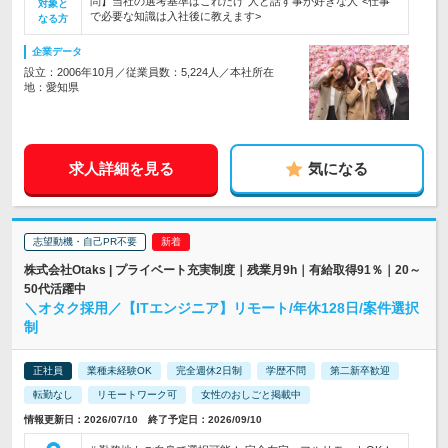
問】当社の選考基準はこれだけ"人と話す事が好きな人"<仕事
対象と
で必要な知識は入社後に教えます>
なる方
企業データ
設立：2006年10月／従業員数：5,224人／本社所在
地：愛知県
求人詳細を見る
気になる
志望動機・自己PR不要
株式会社Otaks | プライベート充実制度｜残業月9h｜有給取得91％｜20～
50代活躍中
＼オタク採用／【ITエンジニア】リモート/年休128日/案件選択
制
正社員
業種未経験OK
完全週休2日制
学歴不問
第二新卒歓迎
転勤なし
リモートワーク可
女性のおしごと掲載中
情報更新日：2026/07/10 終了予定日：2026/09/10