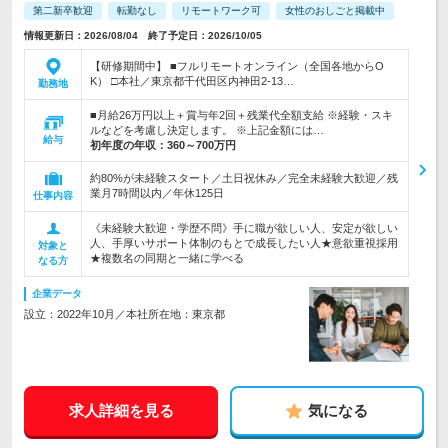
第二新卒歓迎
転勤なし
リモートワーク可
女性のおしごと掲載中
情報更新日：2026/08/04 終了予定日：2026/10/05
【研修期間中】 ■フルリモートオンライン（全国各地からO
K） □本社／東京都千代田区内神田2-13…
勤務地
■月給26万円以上＋賞与年2回＋残業代全額支給 ※経験・スキ
ルなどを考慮し決定します。 ※上記金額には…
給与
初年度の年収：
360～700万円
約80%が未経験スタート／土日祝休み／完全未経験大歓迎／残
業月7時間以内／年休125日
仕事内容
《未経験大歓迎・学歴不問》手に職が欲しい人、安定が欲しい
人、手厚いサポート体制のもとで成長したい人★意欲重視採用
対象と
★複数名の同期と一緒に学べる
なる方
企業データ
設立：2022年10月／本社所在地：東京都
求人詳細を見る
気になる