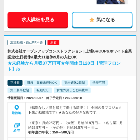
求人詳細を見る
気になる
志望動機・自己PR不要
株式会社オープンアップコンストラクション | 上場GROUP&ホワイト企業
認定/土日祝休&最大11連休/9月の入社OK
★未経験から月収37万円可★年間休日120日【管理フロン
ト】/o
正社員
職種・業種未経験OK
完全週休2日制
学歴不問
第二新卒歓迎
転勤なし
女性のおしごと掲載中
情報更新日：2026/08/07 終了予定日：2026/09/10
《転勤なし／腰を据えて働ける環境！》 全国の各プロジェク
ト先が勤務地です♪ ★あなたの好きな街でず…
勤務地
〈東京〉月給28万円～ 〈大阪〉月給26.9万円～ 〈名古屋〉月
給28.5万円～ 〈その他〉月給26.5万円～ ※…
給与
初年度の年収：
350～500万円