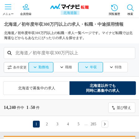
北海道版
メニュー
会員登録
閲覧履歴
検索
北海道／初年度年収300万円以上の求人・転職・中途採用情報
北海道／初年度年収300万円以上の転職・求人一覧ページです。マイナビ転職では北
海道などからもあなたにぴったりの求人を探せます。
北海道／初年度年収300万円以上
勤務地
職種
年収
特徴
条件変更
北海道
以外でも
北海道
で募集中の求人
同時に募集中の求人
14,240
1
50
件中
-
件
並び替え
1
2
3
4
5
285
…