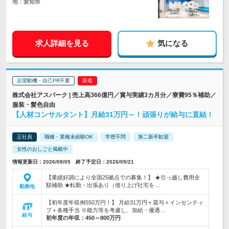
地：愛知県
求人詳細を見る
気になる
志望動機・自己PR不要
株式会社アスパーク | 売上高366億円／賞与実績3カ月分／寮費95％補助／
服装・髪色自由
【人材コンサルタント】月給31万円～！頑張りが給与に直結！
正社員
職種・業種未経験OK
学歴不問
第二新卒歓迎
女性のおしごと掲載中
情報更新日：2026/08/05 終了予定日：2026/09/21
【業績好調により全国25拠点での募集！】 ★引っ越し費用全
額補助 ★転勤・出張あり（借り上げ社宅を…
勤務地
【初年度年収例550万円！】 月給31万円＋賞与＋インセンティ
ブ＋各種手当 ※能力等を考慮し、加給・優遇…
給与
初年度の年収：
450～800万円