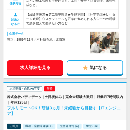
などの施工管理を手がけます。工程・安全・品質管理、書類作
仕事内容
成など。
【経験者優遇★第二新卒歓迎★学歴不問】【社宅完備★U・Iタ
ーン歓迎】◇スケジュールを正確に進められる方◇一つの現場
対象と
で腰を据えて働きたい方など
なる方
企業データ
設立：1989年12月／本社所在地：北海道
求人詳細を見る
気になる
志望動機・自己PR不要
株式会社バディデータ | 土日祝休み｜完全未経験大歓迎｜残業月7時間以内
｜年休125日｜
フルリモートOK！研修3ヵ月！未経験から目指す【ITエンジニ
ア】
正社員
職種・業種未経験OK
完全週休2日制
学歴不問