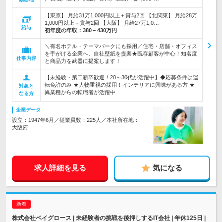
【東京】 月給31万1,000円以上＋賞与2回 【北関東】 月給28万
1,000円以上＋賞与2回 【大阪】 月給27万1,0…
給与
初年度の年収：
380～430万円
＼有名ホテル・テーマパークにも採用／住宅・店舗・オフィス
を手がける企業へ、自社壁紙を提案★既存顧客が中心！知名度
仕事内容
と商品力を武器に提案します！
【未経験・第二新卒歓迎！20～30代が活躍中】◆応募条件は運
転免許のみ ★人物重視の採用！インテリアに興味がある方 ★
対象と
異業種からの転職者が活躍中
なる方
企業データ
設立：1947年6月／従業員数：225人／本社所在地：
大阪府
求人詳細を見る
気になる
株式会社ベイグロース | 未経験者の挑戦を後押しするIT会社 | 年休125日 |