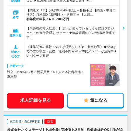
なし ★配属先は希望を最大限考慮します ★…
勤務地
【関東エリア】月給300,840円以上＋各種手当 【関西・中部エ
リア】月給280,430円以上＋各種手当 【九州…
給与
初年度の年収：
400～900万円
【未経験の方大歓迎！】 誰もが知っているような建設プロジ
ェクトの進行管理を サポート★建設現場のPCでの事務仕事で
仕事内容
す！
《建築関連の経験・知識は必要なし！第二新卒歓迎》◆35歳ま
での方◎学歴・経歴・性別不問★20～30代メンバーが活躍中★
対象と
U・Iターン歓迎
なる方
企業データ
設立：1999年12月／従業員数：450人／本社所在地：
東京都
求人詳細を見る
気になる
志望動機・自己PR不要
株式会社ネクステージ | 上場企業│完全週休2日制│営業未経験OK│月給32