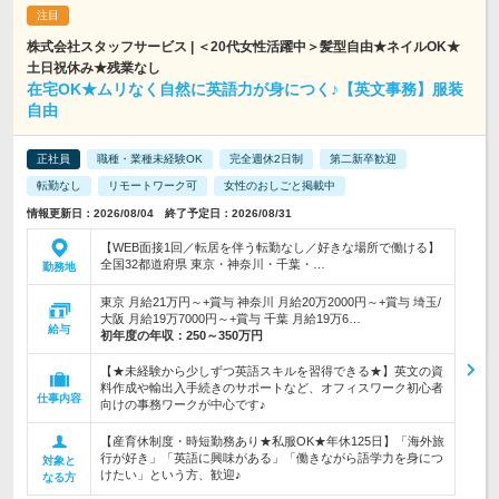
株式会社スタッフサービス | ＜20代女性活躍中＞髪型自由★ネイルOK★
土日祝休み★残業なし
在宅OK★ムリなく自然に英語力が身につく♪【英文事務】服装
自由
正社員
職種・業種未経験OK
完全週休2日制
第二新卒歓迎
転勤なし
リモートワーク可
女性のおしごと掲載中
情報更新日：2026/08/04 終了予定日：2026/08/31
【WEB面接1回／転居を伴う転勤なし／好きな場所で働ける】
全国32都道府県 東京・神奈川・千葉・…
勤務地
東京 月給21万円～+賞与 神奈川 月給20万2000円～+賞与 埼玉/
大阪 月給19万7000円～+賞与 千葉 月給19万6…
給与
初年度の年収：
250～350万円
【★未経験から少しずつ英語スキルを習得できる★】英文の資
料作成や輸出入手続きのサポートなど、オフィスワーク初心者
仕事内容
向けの事務ワークが中心です♪
【産育休制度・時短勤務あり★私服OK★年休125日】「海外旅
行が好き」「英語に興味がある」「働きながら語学力を身につ
対象と
けたい」という方、歓迎♪
なる方