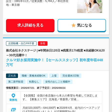
設立：1981年11月／従業員数：5,784人／本社所在
地：東京都
求人詳細を見る
気になる
志望動機・自己PR不要
株式会社ネクステージ | ■年間休日120日 ■残業月17h程度 ■未経験OK&20
～30代活躍中！
クルマ好き採用実施中！【セールススタッフ】初年度年収448
万可
正社員
職種・業種未経験OK
上場
完全週休2日制
第二新卒歓迎
転勤なし
女性のおしごと掲載中
情報更新日：2026/07/21 終了予定日：2026/08/24
【全国職】 全国の各店舗から本人の希望を考慮して決定しま
す。 【募集エリア】 北海道／青森県／宮城…
勤務地
月給320,000円～644,000円 ★2026年4月、給与のベースアップ
(1.6万円)を行いました！ ※試用期間3か月(…