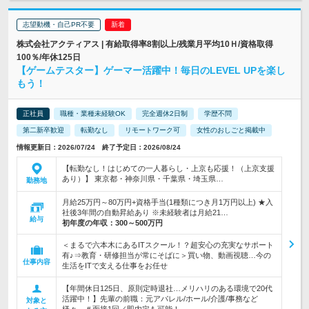
志望動機・自己PR不要
株式会社アクティアス | 有給取得率8割以上/残業月平均10Ｈ/資格取得
100％/年休125日
【ゲームテスター】ゲーマー活躍中！毎日のLEVEL UPを楽し
もう！
正社員
職種・業種未経験OK
完全週休2日制
学歴不問
第二新卒歓迎
転勤なし
リモートワーク可
女性のおしごと掲載中
情報更新日：2026/07/24 終了予定日：2026/08/24
【転勤なし！はじめての一人暮らし・上京も応援！（上京支援
あり）】 東京都・神奈川県・千葉県・埼玉県…
勤務地
月給25万円～80万円+資格手当(1種類につき月1万円以上) ★入
社後3年間の自動昇給あり ※未経験者は月給21…
給与
初年度の年収：
300～500万円
＜まるで六本木にあるITスクール！？超安心の充実なサポート
有♪⇒教育・研修担当が常にそばに＞買い物、動画視聴…今の
仕事内容
生活をITで支える仕事をお任せ
【年間休日125日、原則定時退社…メリハリのある環境で20代
活躍中！】先輩の前職：元アパレル/ホール/介護/事務など
対象と