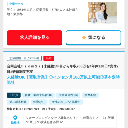
企業データ
設立：1981年11月／従業員数：5,784人／本社所在
地：東京都
求人詳細を見る
気になる
志望動機・自己PR不要
合同会社Ｆｒｏｍ２７ | 未経験1年目から年収700万も#年休120日#完休2
日#研修制度充実
未経験OK【買取営業】◎インセン月100万以上可能◎基本定時
退社
正社員
職種・業種未経験OK
完全週休2日制
学歴不問
第二新卒歓迎
転勤なし
女性のおしごと掲載中
情報更新日：2026/07/21 終了予定日：2026/09/07
＼オープニングスタッフ募集あり！／ ＼転勤なし／ （1）飯塚
or 高山 or 横浜あざみ野 or…
勤務地