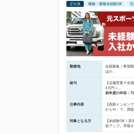
正社員
職種・業種未経験OK
完
勤務地
全国募集｜希望勤
ほか…
給与
【店舗営業※全国
4万円＋…
初年度の年収：
7
仕事内容
【高額インセンで
からや」で、買取
対象となる方
【未経験OK！高
収アップ、早期キ