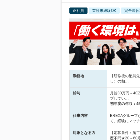
正社員
業種未経験OK
完全週休
勤務地
【研修後の配属先
し）の相…
給与
月給30万円～4
プしてい…
初年度の年収：
4
仕事内容
BREXAグループ
て、経験にマッチ
対象となる方
【応募条件：施工
歴不問★20～6