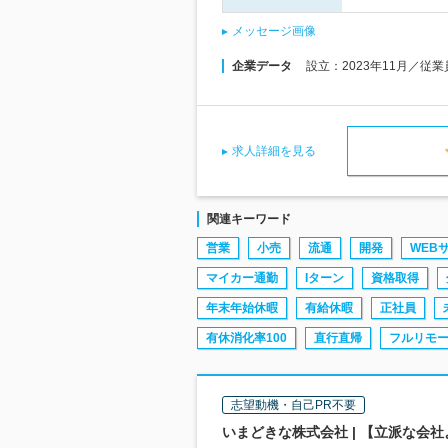
メッセージ画像
企業データ
設立：2023年11月／従
求人詳細を見る
関連キーワード
営業
小売
流通
開発
WEB
マイカー通勤
Iターン
資格取得
年末年始休暇
有給休暇
正社員
有休消化率100
直行直帰
フルリモ
志望動機・自己PR不要
いまどきな株式会社 | 【立派な会