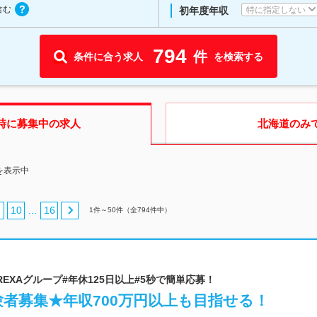
含む
特に指定しない
初年度年収
794
件
条件に合う求人
を検索する
時に募集中の求人
北海道
のみ
を表示中
10
16
…
1
件～
50
件（全
794
件中）
| #BREXAグループ#年休125日以上#5秒で簡単応募！
者募集★年収700万円以上も目指せる！