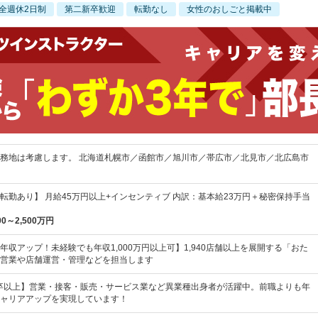
全週休2日制
第二新卒歓迎
転勤なし
女性のおしごと掲載中
務地は考慮します。 北海道札幌市／函館市／旭川市／帯広市／北見市／北広島市
転勤あり】 月給45万円以上+インセンティブ 内訳：基本給23万円＋秘密保持手当
00～2,500万円
年収アップ！未経験でも年収1,000万円以上可】1,940店舗以上を展開する「おた
営業や店舗運営・管理などを担当します
卒以上】営業・接客・販売・サービス業など異業種出身者が活躍中。前職よりも年
ャリアアップを実現しています！