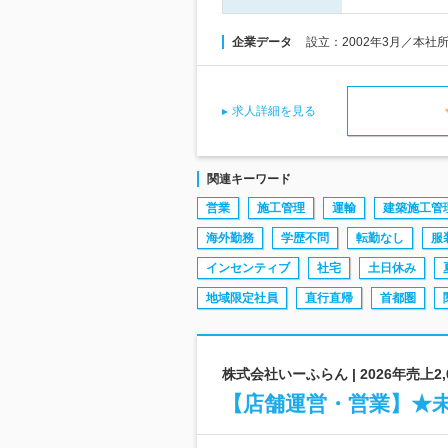
企業データ
設立：2002年3月／本社
求人詳細を見る
関連キーワード
営業
施工管理
運輸
建築施工管
海外勤務
学歴不問
転勤なし
服
インセンティブ
社宅
土日休み
地域限定社員
直行直帰
首都圏
株式会社いーふらん | 2026年売上
【店舗運営・営業】★未