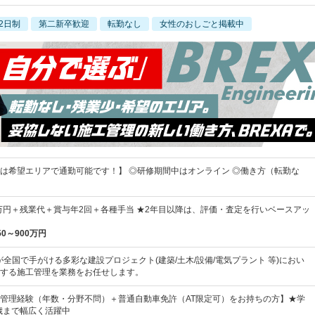
2日制
第二新卒歓迎
転勤なし
女性のおしごと掲載中
は希望エリアで通勤可能です！】 ◎研修期間中はオンライン ◎働き方（転勤な
0万円＋残業代＋賞与年2回＋各種手当 ★2年目以降は、評価・査定を行いベースアッ
50～900万円
が全国で手がける多彩な建設プロジェクト(建築/土木/設備/電気プラント 等)におい
する施工管理を業務をお任せします。
管理経験（年数・分野不問）＋普通自動車免許（AT限定可）をお持ちの方】★学
0歳まで幅広く活躍中