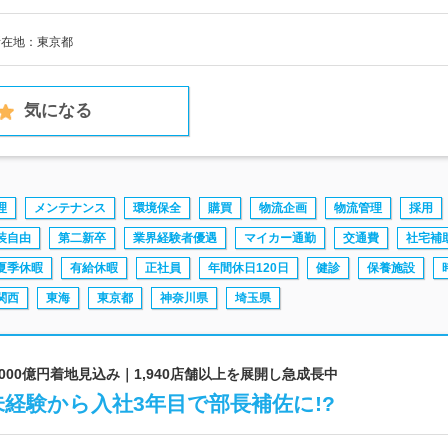
所在地：東京都
気になる
理
メンテナンス
環境保全
購買
物流企画
物流管理
採用
装自由
第二新卒
業界経験者優遇
マイカー通勤
交通費
社宅補
夏季休暇
有給休暇
正社員
年間休日120日
健診
保養施設
関西
東海
東京都
神奈川県
埼玉県
2,000億円着地見込み｜1,940店舗以上を展開し急成長中
経験から入社3年目で部長補佐に!?