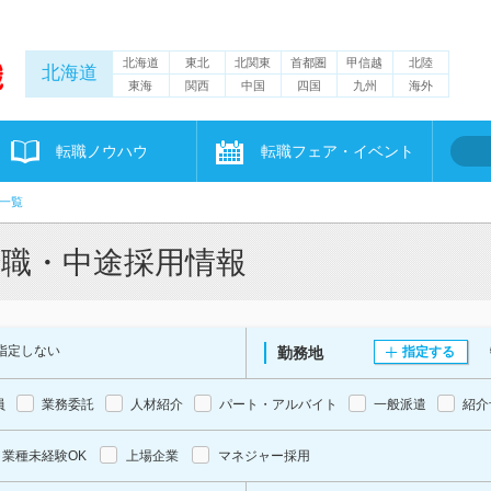
北海道
東北
北関東
首都圏
甲信越
北陸
北海道
東海
関西
中国
四国
九州
海外
転職ノウハウ
転職フェア・イベント
一覧
転職・中途採用情報
指定しない
勤務地
指定する
員
業務委託
人材紹介
パート・アルバイト
一般派遣
紹介
業種未経験OK
上場企業
マネジャー採用