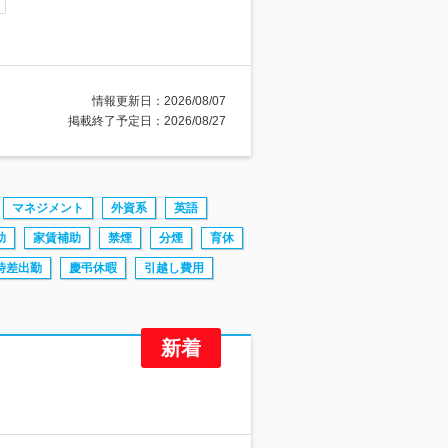
情報更新日：2026/08/07
掲載終了予定日：2026/08/27
マネジメント
外資系
英語
助
家賃補助
禁煙
分煙
育休
時差出勤
慶弔休暇
引越し費用