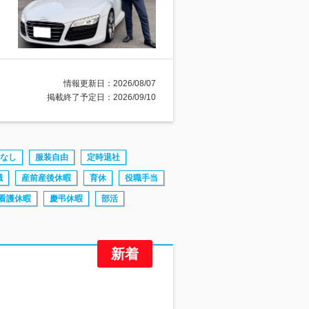
情報更新日：2026/08/07
掲載終了予定日：2026/09/10
なし
服装自由
定時退社
職
産前産後休暇
育休
役職手当
看護休暇
慶弔休暇
部活