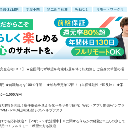
全週休2日制
学歴不問
第二新卒歓迎
転勤なし
リモートワーク可
完全在宅OK！】 ★全国問わず希望を考慮/転居を伴う転勤無し ご自身の希望の環
万円 ★前職給与を100％保証！ ★給与査定年12回！（単価連動性で即反映） ★案
20～1,000万円
び理想を実現！案件単価を見える化⇒モヤモヤ解消】Web・アプリ開発/インフラ
/PM・PMO/社内SE/情シス/ヘルプデスク
けでも応募歓迎＊【20代～50代活躍中】ITに関する何らかの経験が“ほんの少しで
採用中！フルリモート希望の方も歓迎