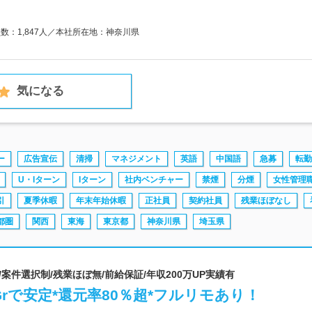
員数：1,847人／本社所在地：神奈川県
気になる
ー
広告宣伝
清掃
マネジメント
英語
中国語
急募
転勤
U・Iターン
Iターン
社内ベンチャー
禁煙
分煙
女性管理
引
夏季休暇
年末年始休暇
正社員
契約社員
残業ほぼなし
都圏
関西
東海
東京都
神奈川県
埼玉県
/案件選択制/残業ほぼ無/前給保証/年収200万UP実績有
rで安定*還元率80％超*フルリモあり！