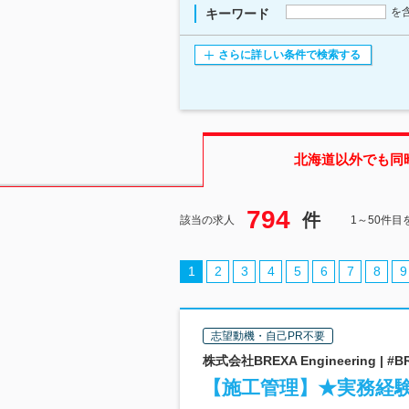
を
キーワード
さらに詳しい条件で検索する
北海道
以外でも同
794
件
該当の求人
1～50件目
1
2
3
4
5
6
7
8
9
志望動機・自己PR不要
株式会社BREXA Engineering 
【施工管理】★実務経験