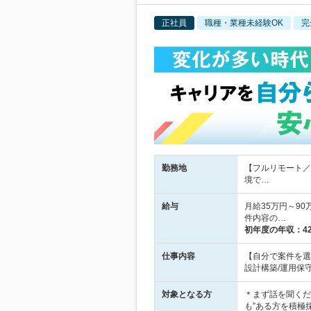
正社員
職種・業種未経験OK
完
勤務地
【フルリモート／
境で…
給与
月給35万円～90
件内容の…
初年度の年収：
4
仕事内容
【自分で案件を選
設計構築/運用保守
対象となる方
＊まず話を聞くだ
も”ある方を積極