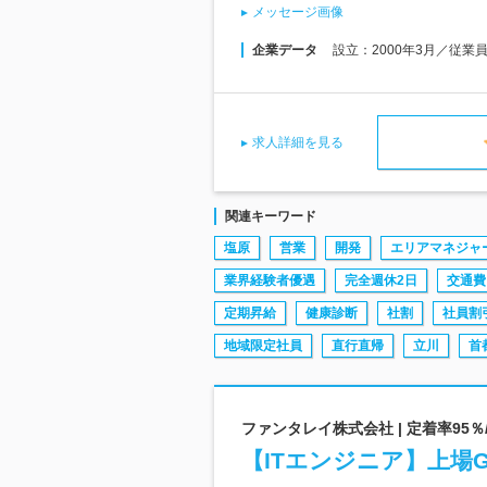
メッセージ画像
企業データ
設立：2000年3月／従業
求人詳細を見る
関連キーワード
塩原
営業
開発
エリアマネジャ
業界経験者優遇
完全週休2日
交通費
定期昇給
健康診断
社割
社員割
地域限定社員
直行直帰
立川
首
ファンタレイ株式会社 | 定着率95％
【ITエンジニア】上場G