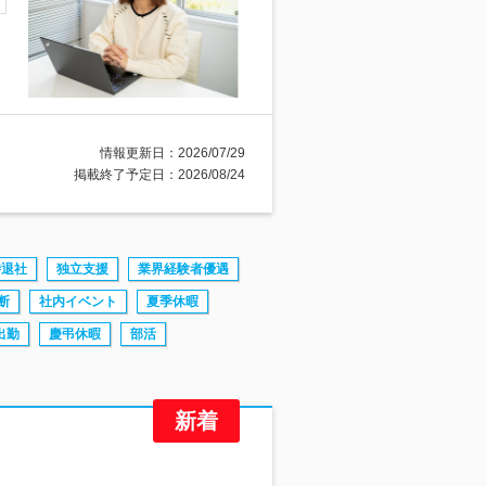
情報更新日：2026/07/29
掲載終了予定日：2026/08/24
時退社
独立支援
業界経験者優遇
断
社内イベント
夏季休暇
出勤
慶弔休暇
部活