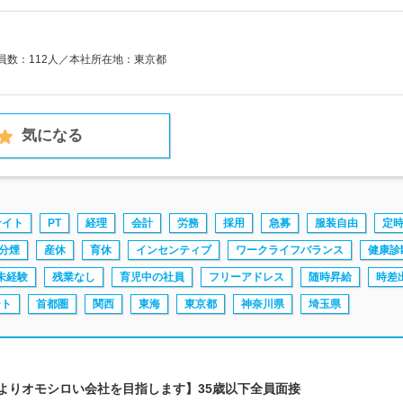
業員数：112人／本社所在地：東京都
気になる
サイト
PT
経理
会計
労務
採用
急募
服装自由
定
分煙
産休
育休
インセンティブ
ワークライフバランス
健康診
未経験
残業なし
育児中の社員
フリーアドレス
随時昇給
時差
ート
首都圏
関西
東海
東京都
神奈川県
埼玉県
社よりオモシロい会社を目指します】35歳以下全員面接