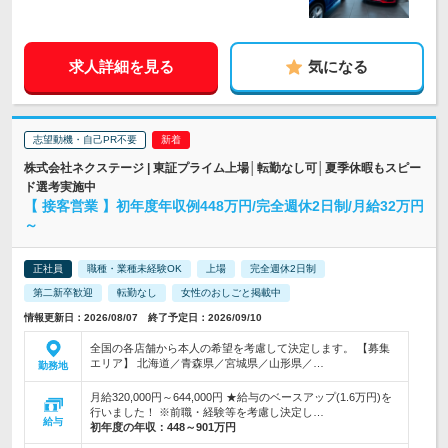
求人詳細を見る
気になる
志望動機・自己PR不要
株式会社ネクステージ | 東証プライム上場│転勤なし可│夏季休暇もスピー
ド選考実施中
【 接客営業 】初年度年収例448万円/完全週休2日制/月給32万円
～
正社員
職種・業種未経験OK
上場
完全週休2日制
第二新卒歓迎
転勤なし
女性のおしごと掲載中
情報更新日：2026/08/07 終了予定日：2026/09/10
全国の各店舗から本人の希望を考慮して決定します。 【募集
エリア】 北海道／青森県／宮城県／山形県／…
勤務地
月給320,000円～644,000円 ★給与のベースアップ(1.6万円)を
行いました！ ※前職・経験等を考慮し決定し…
給与
初年度の年収：
448～901万円