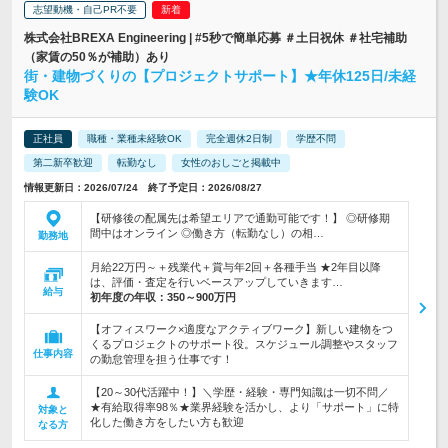
志望動機・自己PR不要
株式会社BREXA Engineering | #5秒で簡単応募 ＃土日祝休 ＃社宅補助
（家賃の50％が補助）あり
街・建物づくりの【プロジェクトサポート】★年休125日/未経
験OK
正社員
職種・業種未経験OK
完全週休2日制
学歴不問
第二新卒歓迎
転勤なし
女性のおしごと掲載中
情報更新日：2026/07/24 終了予定日：2026/08/27
【研修後の配属先は希望エリアで通勤可能です！】 ◎研修期
間中はオンライン ◎働き方（転勤なし）の相…
勤務地
月給22万円～＋残業代＋賞与年2回＋各種手当 ★2年目以降
は、評価・査定を行いベースアップしていきます…
給与
初年度の年収：
350～900万円
【オフィスワーク×適度なアクティブワーク】新しい建物をつ
くるプロジェクトのサポート役。スケジュール調整やスタッフ
仕事内容
の勤怠管理を担う仕事です！
【20～30代活躍中！】＼学歴・経験・専門知識は一切不問／
★有給取得率98％★業界経験を活かし、より「サポート」に特
対象と
化した働き方をしたい方も歓迎
なる方