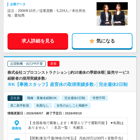
企業データ
設立：2006年10月／従業員数：5,224人／本社所在
地：愛知県
求人詳細を見る
気になる
志望動機・自己PR不要
株式会社コプロコンストラクション | 約10連休の季節休暇│販売サービス
経験者の採用実績多数♪
※K【事務スタッフ】産育休の取得実績多数♪│完全週休2日制
正社員
職種・業種未経験OK
完全週休2日制
学歴不問
第二新卒歓迎
転勤なし
女性のおしごと掲載中
情報更新日：2026/08/07 終了予定日：2026/09/10
【 全国各地で募集します！希望エリアで通勤可能 】 ▼転勤は
ありません！ 〈 支店一覧 〉 札幌支…
勤務地
【関東(東京/千葉/神奈川/埼玉)】 月給29万1230円＋皆勤手当1