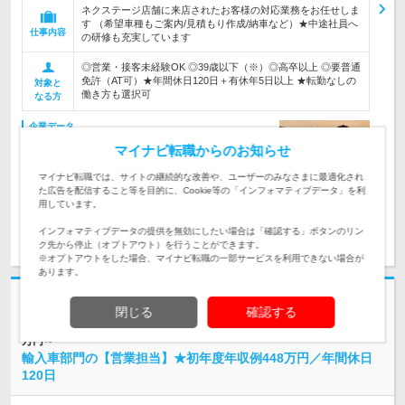
ネクステージ店舗に来店されたお客様の対応業務をお任せしま
す （希望車種もご案内/見積もり作成/納車など）★中途社員へ
仕事内容
の研修も充実しています
◎営業・接客未経験OK ◎39歳以下（※）◎高卒以上 ◎要普通
免許（AT可）★年間休日120日＋有休年5日以上 ★転勤なしの
対象と
働き方も選択可
なる方
企業データ
設立：1998年12月／従業員数：6,492人／本社所在
マイナビ転職からのお知らせ
地：愛知県
マイナビ転職では、サイトの継続的な改善や、ユーザーのみなさまに最適化され
た広告を配信すること等を目的に、Cookie等の「インフォマティブデータ」を利
用しています。
求人詳細を見る
気になる
インフォマティブデータの提供を無効にしたい場合は「確認する」ボタンのリン
ク先から停止（オプトアウト）を行うことができます。
※オプトアウトをした場合、マイナビ転職の一部サービスを利用できない場合が
あります。
志望動機・自己PR不要
閉じる
確認する
株式会社ネクステージ | 上場企業│完全週休2日制│営業未経験OK│月給32
万円～
輸入車部門の【営業担当】★初年度年収例448万円／年間休日
120日