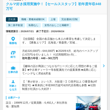
クルマ好き採用実施中！【セールススタッフ】初年度年収448
万可
正社員
職種・業種未経験OK
上場
完全週休2日制
第二新卒歓迎
転勤なし
女性のおしごと掲載中
情報更新日：2026/07/21 終了予定日：2026/08/24
【全国職】 全国の各店舗から本人の希望を考慮して決定しま
す。 【募集エリア】 北海道／青森県／宮城…
勤務地
月給320,000円～644,000円 ★2026年4月、給与のベースアップ
(1.6万円)を行いました！ ※試用期間3か月(…
給与
初年度の年収：
448～901万円
【趣味の話が商談につながる!?ニーズに応じた理想の車をご提
案】■中古車ディーラー等各配属先での提案業務 ■成果に応じ
仕事内容
てハンデなく昇給&昇進
【「車が好き」という方、大歓迎！】◎高卒以上 ◎要普免(AT
限定可) ★将来的に年収900万超可&20代店長職も多数 ★社割
対象と
制度が社員から大好評！
なる方
企業データ
設立：1998年12月／従業員数：6,492人／本社所在
地：愛知県