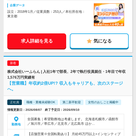
企業データ
設立：2018年1月／従業員数：253人／本社所在地：
東京都
求人詳細を見る
気になる
株式会社いーふらん | 入社1年で部長、2年で執行役員就任・1年目で年収
1,576万円実績有
【営業職】年収約2倍UP!? 収入もキャリアも、次のステージ
へ。
正社員
職種・業種未経験OK
第二新卒歓迎
女性のおしごと掲載中
情報更新日：2026/08/07 終了予定日：2026/09/10
全国募集｜希望勤務地は考慮します。 北海道札幌市／函館市
／旭川市／帯広市／北見市／北広島市 ほか…
勤務地
【店舗営業※全国転勤あり】 月給45万円以上+インセンティブ