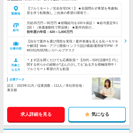
【フルリモート／完全在宅OK！】 ★全国問わず希望を考慮/転
居を伴う転勤無し ご自身の希望の環境で…
勤務地
月給35万円～90万円 ★前職給与を100％保証！ ★給与査定年1
2回！（単価連動性で即反映） ★案件内容の…
給与
初年度の年収：
420～1,000万円
【自分で案件を選び理想を実現！案件単価を見える化⇒モヤモ
ヤ解消】Web・アプリ開発/インフラ設計構築/運用保守/PM・P
仕事内容
MO/社内SE/情シス/ヘルプデスク
＊まず話を聞くだけでも応募歓迎＊【20代～50代活躍中】ITに
関する何らかの経験が“ほんの少しでも”ある方を積極採用中！
対象と
フルリモート希望の方も歓迎
なる方
企業データ
設立：2023年11月／従業員数：112人／本社所在地：
東京都
求人詳細を見る
気になる