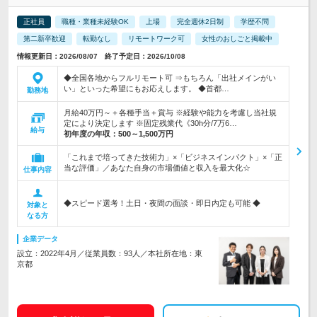
正社員
職種・業種未経験OK
上場
完全週休2日制
学歴不問
第二新卒歓迎
転勤なし
リモートワーク可
女性のおしごと掲載中
情報更新日：2026/08/07 終了予定日：2026/10/08
◆全国各地からフルリモート可 ⇒もちろん「出社メインがい
い」といった希望にもお応えします。 ◆首都…
勤務地
月給40万円～＋各種手当＋賞与 ※経験や能力を考慮し当社規
定により決定します ※固定残業代《30h分/7万6…
給与
初年度の年収：
500～1,500万円
「これまで培ってきた技術力」×「ビジネスインパクト」×「正
当な評価」／あなた自身の市場価値と収入を最大化☆
仕事内容
◆スピード選考！土日・夜間の面談・即日内定も可能 ◆
対象と
なる方
企業データ
設立：2022年4月／従業員数：93人／本社所在地：東
京都