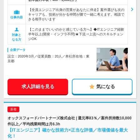
【全員エンジニア出身の営業があなたに伴走】案件選びも次の
キャリアも、技術が分かる仲間が隣で一緒に考えます。相談で
仕事内容
きる相手がいます
【このままでいいのかと感じている方へ】◆ITエンジニア経験
半年以上(開発・インフラ不問)★下流⇒上流へのスキルチェン
対象と
ジOK
なる方
企業データ
設立：2020年3月／従業員数：20人／本社所在地：東
京都
求人詳細を見る
気になる
オックスフォードパートナーズ株式会社 | 還元率83％／案件所持数10,000
件以上／平均残業時間は月6.3h
【ITエンジニア】確かな技術力×正当な評価／市場価値を最大
化！