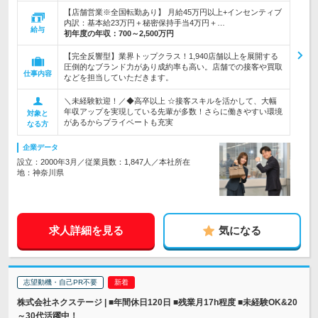
【店舗営業※全国転勤あり】 月給45万円以上+インセンティブ
内訳：基本給23万円＋秘密保持手当4万円＋…
給与
初年度の年収：
700～2,500万円
【完全反響型】業界トップクラス！1,940店舗以上を展開する
圧倒的なブランド力があり成約率も高い。店舗での接客や買取
仕事内容
などを担当していただきます。
＼未経験歓迎！／◆高卒以上 ☆接客スキルを活かして、大幅
年収アップを実現している先輩が多数！さらに働きやすい環境
対象と
があるからプライベートも充実
なる方
企業データ
設立：2000年3月／従業員数：1,847人／本社所在
地：神奈川県
求人詳細を見る
気になる
志望動機・自己PR不要
株式会社ネクステージ | ■年間休日120日 ■残業月17h程度 ■未経験OK&20
～30代活躍中！