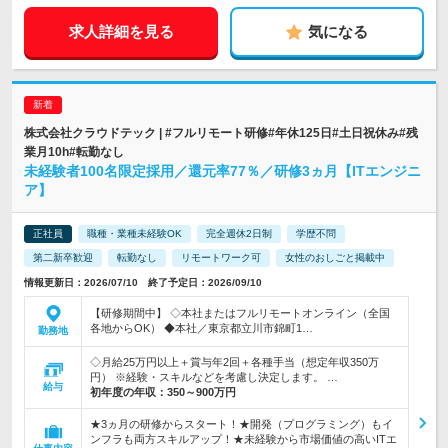
求人詳細を見る
気になる
株式会社クラウドテック | #フルリモート研修#年休125日#土日祝休み#残
業月10h#転勤なし
未経験者100名限定採用／還元率77％／研修3ヵ月【ITエンジニ
ア】
正社員
職種・業種未経験OK
完全週休2日制
学歴不問
第二新卒歓迎
転勤なし
リモートワーク可
女性のおしごと掲載中
情報更新日：2026/07/10 終了予定日：2026/09/10
【研修期間中】 ◇本社またはフルリモートオンライン（全国
各地からOK） ◆本社／東京都立川市錦町1…
勤務地
◇月給25万円以上＋賞与年2回＋各種手当（想定年収350万
円） ※経験・スキルなどを考慮し決定します。 …
給与
初年度の年収：
350～900万円
★3ヵ月の研修からスタート！★開発（プログラミング）もイ
ンフラも両方スキルアップ！★未経験から市場価値の高いITエ