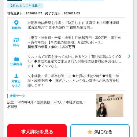
女性のおしごと掲載中
情報更新日：2026/08/07 終了予定日：2026/11/05
※勤務地は希望を考慮して決定します 北海道上川郡東神楽町
北海道旭川市 岩手県盛岡市 福島県須賀川…
勤務地
【東京・神奈川・千葉・埼玉】月給30万円～300万円＋諸手当
＋賞与年2回 【その他の勤務地】月給26万円～3…
給与
初年度の年収：
400～1,500万円
＼スマホで写真を撮って本社に送るだけ！商品知識はなくてO
K／ ◆買取の査定でご来店されたお客様の接客対応をお任せし
仕事内容
ます。◆ノルマなし
＼未経験・第二新卒歓迎！／ ◆社員の9割が20代 ◆性別・学
歴・経験不問 ◆「稼ぎたい」という強い気持ちがある方を歓
対象と
迎します！
なる方
企業データ
設立：2020年4月／従業員数：263人／本社所在地：
石川県
求人詳細を見る
気になる