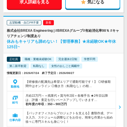
求人詳細を見る
気になる
志望動機・自己PR不要
株式会社BREXA Engineering | #BREXAグループ#有給消化率98％ #キャ
リアチェンジ制度あり
休みもキャリアも諦めない！【管理事務】★未経験OK★年休
125日~
正社員
職種・業種未経験OK
完全週休2日制
学歴不問
第二新卒歓迎
転勤なし
女性のおしごと掲載中
情報更新日：2026/07/24 終了予定日：2026/08/27
【研修後の配属先は希望エリアで通勤可能です！】 ◎研修期
間中はオンライン ◎働き方（転勤なし）の相…
勤務地
月給22万円～＋残業代＋賞与年2回＋各種手当 ★2年目以降
は、評価・査定を行いベースアップしていきます…
給与
初年度の年収：
350～900万円
【バックオフィスからプロジェクトを支える】書類作成、デー
タ入力、スケジュール調整などをお任せ。簡単な作業から始め
仕事内容
徐々に専門スキルも身につく！