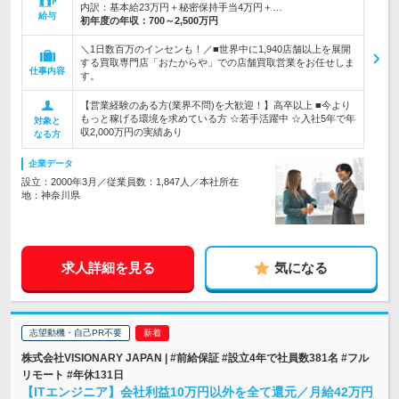
内訳：基本給23万円＋秘密保持手当4万円＋…
給与
初年度の年収：
700～2,500万円
＼1日数百万のインセンも！／■世界中に1,940店舗以上を展開
する買取専門店「おたからや」での店舗買取営業をお任せしま
仕事内容
す。
【営業経験のある方(業界不問)を大歓迎！】高卒以上 ■今より
もっと稼げる環境を求めている方 ☆若手活躍中 ☆入社5年で年
対象と
収2,000万円の実績あり
なる方
企業データ
設立：2000年3月／従業員数：1,847人／本社所在
地：神奈川県
求人詳細を見る
気になる
志望動機・自己PR不要
株式会社VISIONARY JAPAN | #前給保証 #設立4年で社員数381名 #フル
リモート #年休131日
【ITエンジニア】会社利益10万円以外を全て還元／月給42万円