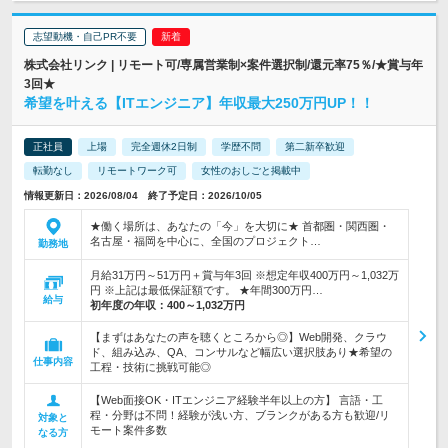
志望動機・自己PR不要
株式会社リンク | リモート可/専属営業制×案件選択制/還元率75％/★賞与年
3回★
希望を叶える【ITエンジニア】年収最大250万円UP！！
正社員
上場
完全週休2日制
学歴不問
第二新卒歓迎
転勤なし
リモートワーク可
女性のおしごと掲載中
情報更新日：2026/08/04 終了予定日：2026/10/05
★働く場所は、あなたの「今」を大切に★ 首都圏・関西圏・
名古屋・福岡を中心に、全国のプロジェクト…
勤務地
月給31万円～51万円＋賞与年3回 ※想定年収400万円～1,032万
円 ※上記は最低保証額です。 ★年間300万円…
給与
初年度の年収：
400～1,032万円
【まずはあなたの声を聴くところから◎】Web開発、クラウ
ド、組み込み、QA、コンサルなど幅広い選択肢あり★希望の
仕事内容
工程・技術に挑戦可能◎
【Web面接OK・ITエンジニア経験半年以上の方】 言語・工
程・分野は不問！経験が浅い方、ブランクがある方も歓迎/リ
対象と
モート案件多数
なる方