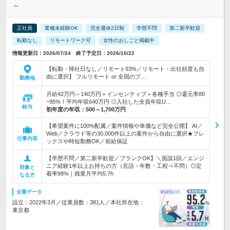
～
正社員
業種未経験OK
完全週休2日制
学歴不問
第二新卒歓迎
転勤なし
リモートワーク可
女性のおしごと掲載中
情報更新日：2026/07/24 終了予定日：2026/10/22
【転勤・帰社日なし／リモート93%／リモート・出社頻度も自
由に選択】 フルリモート or 全国のプ…
勤務地
月給42万円～140万円＋インセンティブ＋各種手当 ◎還元率80
~95%！平均年収640万円 ◎入社した全員年収U…
給与
初年度の年収：
500～1,700万円
【希望案件に100%配属／案件情報や単価など完全公開】 AI／
Web／クラウド等の30,000件以上の案件から自由に選択★フレ
仕事内容
ックスや時短勤務OK／前給保証
【学歴不問／第二新卒歓迎／ブランクOK】＼面談1回／エンジ
ニア経験1年以上お持ちの方（言語・年数・工程⇒不問）◎定
対象と
着率98%｜残業月平均5.7h
なる方
企業データ
設立：2022年3月／従業員数：381人／本社所在地：
東京都