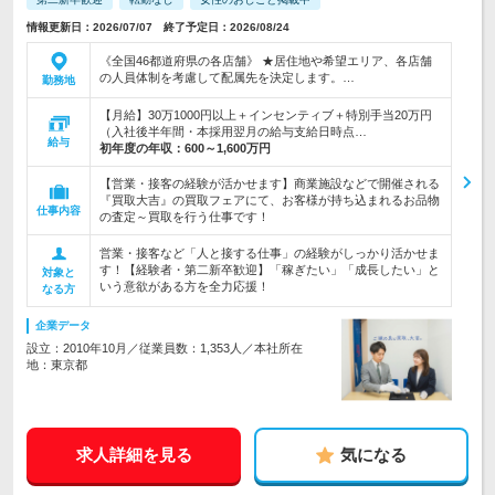
情報更新日：2026/07/07 終了予定日：2026/08/24
《全国46都道府県の各店舗》 ★居住地や希望エリア、各店舗
の人員体制を考慮して配属先を決定します。…
勤務地
【月給】30万1000円以上＋インセンティブ＋特別手当20万円
（入社後半年間・本採用翌月の給与支給日時点…
給与
初年度の年収：
600～1,600万円
【営業・接客の経験が活かせます】商業施設などで開催される
『買取大吉』の買取フェアにて、お客様が持ち込まれるお品物
仕事内容
の査定～買取を行う仕事です！
営業・接客など「人と接する仕事」の経験がしっかり活かせま
す！【経験者・第二新卒歓迎】「稼ぎたい」「成長したい」と
対象と
いう意欲がある方を全力応援！
なる方
企業データ
設立：2010年10月／従業員数：1,353人／本社所在
地：東京都
求人詳細を見る
気になる