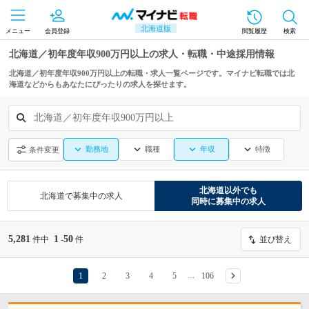
北海道版
メニュー
会員登録
閲覧履歴
検索
北海道／初年度年収900万円以上の求人・転職・中途採用情報
北海道／初年度年収900万円以上の転職・求人一覧ページです。マイナビ転職では北
海道などからもあなたにぴったりの求人を探せます。
北海道／初年度年収900万円以上
勤務地
職種
年収
特徴
条件変更
北海道
以外でも
北海道
で募集中の求人
同時に募集中の求人
5,281
1
50
件中
-
件
並び替え
1
2
3
4
5
106
…