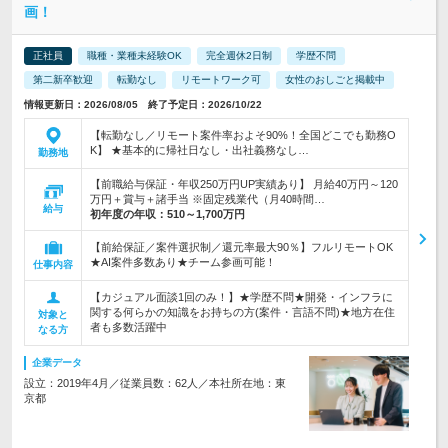
画！
正社員
職種・業種未経験OK
完全週休2日制
学歴不問
第二新卒歓迎
転勤なし
リモートワーク可
女性のおしごと掲載中
情報更新日：2026/08/05 終了予定日：2026/10/22
【転勤なし／リモート案件率およそ90%！全国どこでも勤務O
K】 ★基本的に帰社日なし・出社義務なし…
勤務地
【前職給与保証・年収250万円UP実績あり】 月給40万円～120
万円＋賞与＋諸手当 ※固定残業代（月40時間…
給与
初年度の年収：
510～1,700万円
【前給保証／案件選択制／還元率最大90％】フルリモートOK
★AI案件多数あり★チーム参画可能！
仕事内容
【カジュアル面談1回のみ！】★学歴不問★開発・インフラに
関する何らかの知識をお持ちの方(案件・言語不問)★地方在住
対象と
者も多数活躍中
なる方
企業データ
設立：2019年4月／従業員数：62人／本社所在地：東
京都