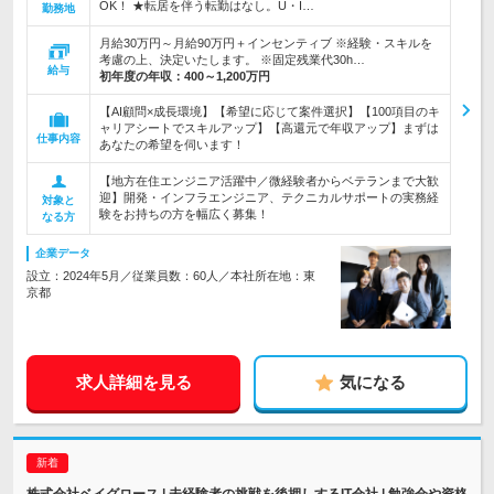
OK！ ★転居を伴う転勤はなし。U・I…
勤務地
月給30万円～月給90万円＋インセンティブ ※経験・スキルを
考慮の上、決定いたします。 ※固定残業代30h…
給与
初年度の年収：
400～1,200万円
【AI顧問×成長環境】【希望に応じて案件選択】【100項目のキ
ャリアシートでスキルアップ】【高還元で年収アップ】まずは
仕事内容
あなたの希望を伺います！
【地方在住エンジニア活躍中／微経験者からベテランまで大歓
迎】開発・インフラエンジニア、テクニカルサポートの実務経
対象と
験をお持ちの方を幅広く募集！
なる方
企業データ
設立：2024年5月／従業員数：60人／本社所在地：東
京都
求人詳細を見る
気になる