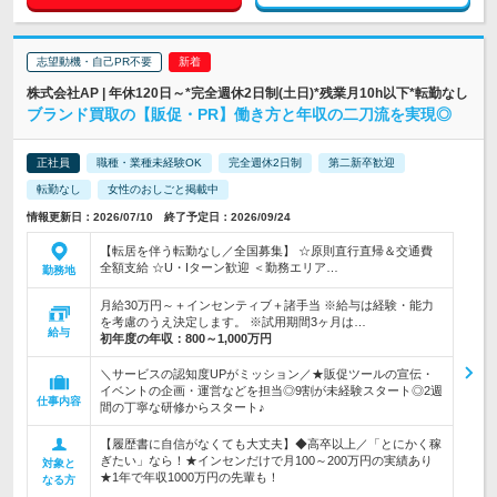
志望動機・自己PR不要
株式会社AP | 年休120日～*完全週休2日制(土日)*残業月10h以下*転勤なし
ブランド買取の【販促・PR】働き方と年収の二刀流を実現◎
正社員
職種・業種未経験OK
完全週休2日制
第二新卒歓迎
転勤なし
女性のおしごと掲載中
情報更新日：2026/07/10 終了予定日：2026/09/24
【転居を伴う転勤なし／全国募集】 ☆原則直行直帰＆交通費
全額支給 ☆U・Iターン歓迎 ＜勤務エリア…
勤務地
月給30万円～＋インセンティブ＋諸手当 ※給与は経験・能力
を考慮のうえ決定します。 ※試用期間3ヶ月は…
給与
初年度の年収：
800～1,000万円
＼サービスの認知度UPがミッション／★販促ツールの宣伝・
イベントの企画・運営などを担当◎9割が未経験スタート◎2週
仕事内容
間の丁寧な研修からスタート♪
【履歴書に自信がなくても大丈夫】◆高卒以上／「とにかく稼
ぎたい」なら！★インセンだけで月100～200万円の実績あり
対象と
★1年で年収1000万円の先輩も！
なる方