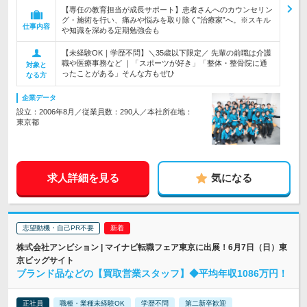
【専任の教育担当が成長サポート】患者さんへのカウンセリン
グ・施術を行い、痛みや悩みを取り除く”治療家”へ。※スキル
仕事内容
や知識を深める定期勉強会も
【未経験OK｜学歴不問】＼35歳以下限定／ 先輩の前職は介護
職や医療事務など ｜「スポーツが好き」「整体・整骨院に通
対象と
ったことがある」そんな方もぜひ
なる方
企業データ
設立：2006年8月／従業員数：290人／本社所在地：
東京都
求人詳細を見る
気になる
志望動機・自己PR不要
株式会社アンビション | マイナビ転職フェア東京に出展！6月7日（日）東
京ビッグサイト
ブランド品などの【買取営業スタッフ】◆平均年収1086万円！
正社員
職種・業種未経験OK
学歴不問
第二新卒歓迎