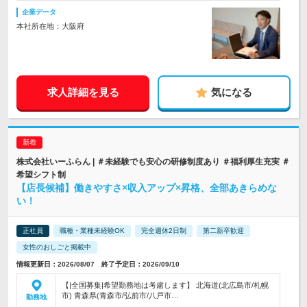
企業データ
本社所在地：大阪府
求人詳細を見る
気になる
株式会社いーふらん | ＃未経験でも安心の研修制度あり ＃福利厚生充実 ＃
希望シフト制
【店長候補】働きやすさ×収入アップ×昇格、全部あきらめな
い！
正社員
職種・業種未経験OK
完全週休2日制
第二新卒歓迎
女性のおしごと掲載中
情報更新日：2026/08/07 終了予定日：2026/09/10
【|全国募集|希望勤務地は考慮します】 北海道(北広島市/札幌
市) 青森県(青森市/弘前市/八戸市…
勤務地