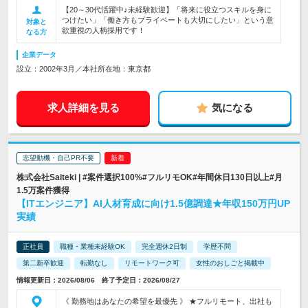
【20～30代活躍中♪未経験歓迎】「将来に役立つスキルを身に
つけたい」「働き方もプライベートも大切にしたい」という意
対象と
欲重視の人柄採用です！
なる方
企業データ
設立：2002年3月／本社所在地：東京都
求人詳細を見る
気になる
志望動機・自己PR不要
株式会社Saiteki | #案件選択100%#フルリモOK#年間休日130日以上#月
1.5万案件獲得
【ITエンジニア】AI人材育成に向け1.5億調達★年収150万円UP
実績
正社員
職種・業種未経験OK
完全週休2日制
学歴不問
第二新卒歓迎
転勤なし
リモートワーク可
女性のおしごと掲載中
情報更新日：2026/08/06 終了予定日：2026/08/27
《 勤務地はあなたの希望を最優先 》 ★フルリモート、出社も