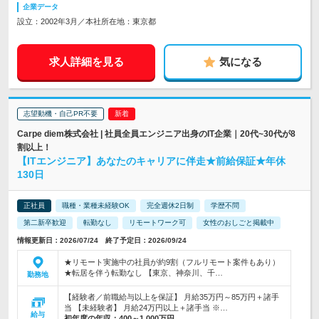
企業データ
設立：2002年3月／本社所在地：東京都
求人詳細を見る
気になる
志望動機・自己PR不要
Carpe diem株式会社 | 社員全員エンジニア出身のIT企業｜20代~30代が8
割以上！
【ITエンジニア】あなたのキャリアに伴走★前給保証★年休
130日
正社員
職種・業種未経験OK
完全週休2日制
学歴不問
第二新卒歓迎
転勤なし
リモートワーク可
女性のおしごと掲載中
情報更新日：2026/07/24 終了予定日：2026/09/24
★リモート実施中の社員が約9割（フルリモート案件もあり）
★転居を伴う転勤なし 【東京、神奈川、千…
勤務地
【経験者／前職給与以上を保証】 月給35万円～85万円＋諸手
当 【未経験者】 月給24万円以上＋諸手当 ※…
給与
初年度の年収：
400～1,000万円