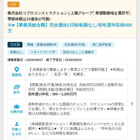
株式会社コプロコンストラクション | 上場グループ│希望勤務地を選択可│
季節休暇は10連休が可能♪
※■【事務系総合職】完全週休2日制/転勤なし/初年度年収例400
万
正社員
職種・業種未経験OK
完全週休2日制
第二新卒歓迎
転勤なし
リモートワーク可
女性のおしごと掲載中
情報更新日：2026/08/07 終了予定日：2026/09/10
【 全国各地で募集します！希望エリアで通勤可能 】 ▼転勤は
ありません！ 〈 支店一覧 〉 札幌支…
勤務地
【関東(東京/千葉/神奈川/埼玉)】 月給29万1230円＋皆勤手当1
万円 【関西(大阪/京都/兵庫)】 月給29万13…
給与
初年度の年収：
300～1,200万円
資料作成やカンタンな図面のチェック、スケジュールの管理な
どを通して、周りをサポートしていくお仕事です♪ ★研修が充
仕事内容
実/入社時期の相談にも対応
《未経験歓迎ポジション！異業種出身のメンバーがたくさん活
躍中》■高卒以上■「すぐに転職はムリかも」「半年先の入社
対象と
がいい」など入社時期も相談OK
なる方