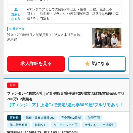
■エンジニアとしての経験2年以上（領域、工程、言語は不
問！） ◎学歴・ブランク・転職回数不問 ◎選考はWEBで完
対象と
結！即日内定も！
なる方
企業データ
設立：2025年6月／従業員数：103人／本社所在地：
東京都
求人詳細を見る
気になる
ファンタレイ株式会社 | 定着率95％/案件選択制/残業ほぼ無/前給保証/年収
200万UP実績有
【ITエンジニア】上場Grで安定*還元率80％超*フルリモあり！
正社員
職種・業種未経験OK
完全週休2日制
学歴不問
第二新卒歓迎
転勤なし
リモートワーク可
女性のおしごと掲載中
情報更新日：2026/07/29 終了予定日：2026/08/24