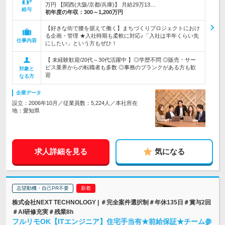
万円 【関西(大阪/京都/兵庫)】 月給29万13…
給与
初年度の年収：
300～1,200万円
【好きな街で腰を据えて働く】まちづくりプロジェクトにおけ
る企画・管理 ★入社時期も柔軟に対応♪「入社は半年くらい先
仕事内容
にしたい」という方もぜひ！
【 未経験歓迎/20代～30代活躍中 】◎学歴不問 ◎販売・サー
ビス業界からの転職者も多数 ◎事務のブランクがある方も歓
対象と
迎
なる方
企業データ
設立：2006年10月／従業員数：5,224人／本社所在
地：愛知県
求人詳細を見る
気になる
志望動機・自己PR不要
株式会社NEXT TECHNOLOGY | ＃完全案件選択制＃年休135日＃賞与2回
＃AI研修充実＃残業8h
フルリモOK【ITエンジニア】住宅手当有★前給保証★チーム参