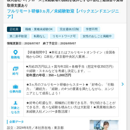
株式会社ベイグロース | 未経験者の挑戦を後押しするIT会社 | 勉強会や資格
取得支援あり
フルリモート研修3ヵ月／未経験歓迎【バックエンドエンジニ
ア】
正社員
職種・業種未経験OK
完全週休2日制
学歴不問
第二新卒歓迎
転勤なし
リモートワーク可
女性のおしごと掲載中
情報更新日：2026/07/07 終了予定日：2026/09/07
【研修期間中】 ■本社またはフルリモートオンライン（全国各
地からOK） □本社／東京都中央区八重洲…
勤務地
■月給25万円以上＋賞与年2回＋各種手当（想定年収350万円）
※経験・スキルなどを考慮し決定します。 …
給与
初年度の年収：
350～1,000万円
★3ヵ月のフルリモート研修からスタート★「好奇心」「行動
力」「継続力」「経験」の4つの要素を満たしながら、エンジ
仕事内容
ニアとして成長しよう！
★好奇心旺盛な方、積極的に行動できる方、学び続けることが
できる方、色々な経験を積みたい方は大歓迎！★異業種出身の
対象と
未経験入社メンバー多数活躍！
なる方
企業データ
設立：2024年8月／本社所在地：東京都