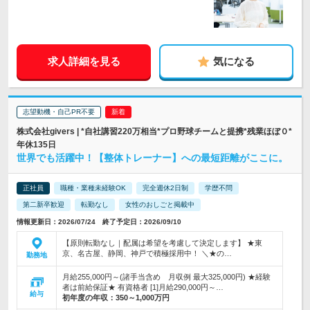
求人詳細を見る
気になる
志望動機・自己PR不要
株式会社givers | *自社講習220万相当*プロ野球チームと提携*残業ほぼ０*
年休135日
世界でも活躍中！【整体トレーナー】への最短距離がここに。
正社員
職種・業種未経験OK
完全週休2日制
学歴不問
第二新卒歓迎
転勤なし
女性のおしごと掲載中
情報更新日：2026/07/24 終了予定日：2026/09/10
【原則転勤なし｜配属は希望を考慮して決定します】 ★東
京、名古屋、静岡、神戸で積極採用中！ ＼★の…
勤務地
月給255,000円～(諸手当含め 月収例 最大325,000円) ★経験
者は前給保証★ 有資格者 [1]月給290,000円～…
給与
初年度の年収：
350～1,000万円