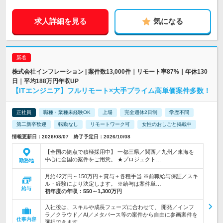
求人詳細を見る
気になる
株式会社インフレーション | 案件数13,000件｜リモート率87%｜年休130
日｜平均188万円年収UP
【ITエンジニア】フルリモート×大手プライム高単価案件多数！
正社員
職種・業種未経験OK
上場
完全週休2日制
学歴不問
第二新卒歓迎
転勤なし
リモートワーク可
女性のおしごと掲載中
情報更新日：2026/08/07 終了予定日：2026/10/08
【全国の拠点で積極採用中】 一都三県／関西／九州／東海を
中心に全国の案件をご用意。 ★プロジェクト…
勤務地
月給42万円～150万円＋賞与＋各種手当 ※前職給与保証／スキ
ル・経験により決定します。 ※給与は案件単…
給与
初年度の年収：
550～1,300万円
入社後は、スキルや成長フェーズに合わせて、 開発／インフ
ラ／クラウド／AI／メタバース等の案件から自由に参画案件を
仕事内容
選択できます。