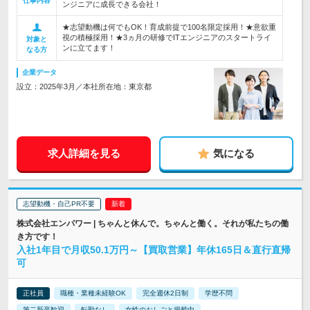
仕事内容
ンジニアに成長できる会社！
★志望動機は何でもOK！育成前提で100名限定採用！★意欲重
視の積極採用！★3ヵ月の研修でITエンジニアのスタートライ
対象と
ンに立てます！
なる方
企業データ
設立：2025年3月／本社所在地：東京都
求人詳細を見る
気になる
志望動機・自己PR不要
株式会社エンパワー | ちゃんと休んで。ちゃんと働く。それが私たちの働
き方です！
入社1年目で月収50.1万円～【買取営業】年休165日＆直行直帰
可
正社員
職種・業種未経験OK
完全週休2日制
学歴不問
第二新卒歓迎
転勤なし
女性のおしごと掲載中