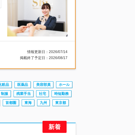
情報更新日：2026/07/14
掲載終了予定日：2026/08/17
化粧品
医薬品
美容部員
ホール
制服
残業手当
社宅
時短勤務
首都圏
東海
九州
東京都