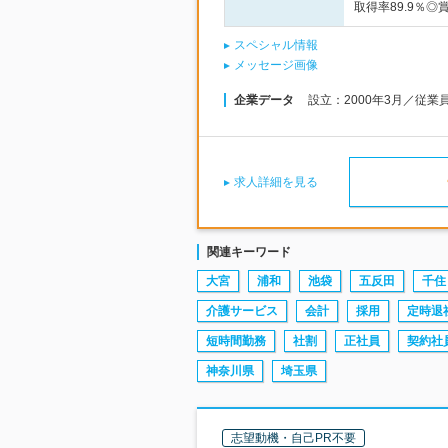
取得率89.9％◎
スペシャル情報
メッセージ画像
企業データ
設立：2000年3月／従業
求人詳細を見る
関連キーワード
大宮
浦和
池袋
五反田
千住
介護サービス
会計
採用
定時退
短時間勤務
社割
正社員
契約社
神奈川県
埼玉県
志望動機・自己PR不要