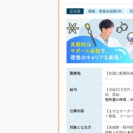
正社員
職種・業種未経験OK
完
勤務地
【全国に配属先有
／…
給与
【月給22.5万
回、昇給…
初年度の年収：
3
仕事内容
【まずはオーダ
ト製薬、コーセ
対象となる方
【未経験・既卒
経験入社90％★