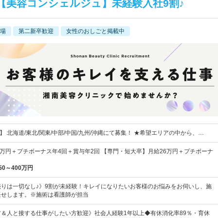
【美容コンシェルジュ】未経験入社9割♪
場
第二新卒歓迎
女性のおしごと掲載中
】 北海道/東北/関東/中部/中国/九州/沖縄にて募集！ ★希望エリアの中から、…
8万円＋プチボーナス年4回＋賞与年2回 【専門・短大卒】月給26万円＋プチボーナ
50～400万円
売りは一切なし♪》9割が未経験！キレイになりたいお客様のお悩みをお伺いし、施
任せします。※施術は看護師が担当
＆人と接する仕事がしたい方歓迎》社会人経験1年以上◆有休消化率89％・育休