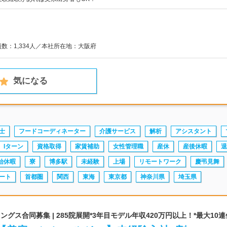
員数：1,334人／本社所在地：大阪府
気になる
士
フードコーディネーター
介護サービス
解析
アシスタント
Iターン
資格取得
家賃補助
女性管理職
産休
産後休暇
退
始休暇
寮
博多駅
未経験
上場
リモートワーク
慶弔見舞
ート
首都圏
関西
東海
東京都
神奈川県
埼玉県
グス合同募集 | 285院展開*3年目モデル年収420万円以上！*最大10