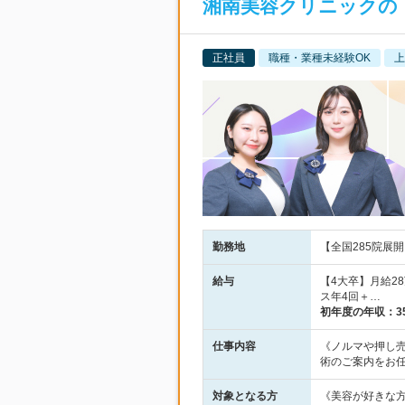
湘南美容クリニックの
正社員
職種・業種未経験OK
上
勤務地
【全国285院展開
給与
【4大卒】月給2
ス年4回＋…
初年度の年収：
3
仕事内容
《ノルマや押し
術のご案内をお
対象となる方
《美容が好きな方