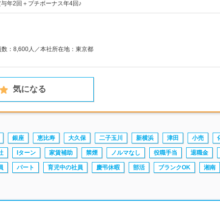
賞与年2回＋プチボーナス年4回♪
員数：8,600人／本社所在地：東京都
気になる
銀座
恵比寿
大久保
二子玉川
新横浜
津田
小売
社
Iターン
家賃補助
禁煙
ノルマなし
役職手当
退職金
員
パート
育児中の社員
慶弔休暇
部活
ブランクOK
湘南