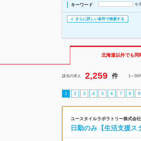
を
キーワード
さらに詳しい条件で検索する
北海道
以外でも同
2,259
件
該当の求人
1～5
1
2
3
4
5
6
7
8
9
ユースタイルラボラトリー株式会社 |
日勤のみ【生活支援スタ