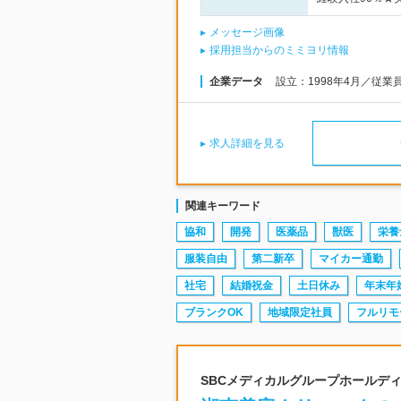
メッセージ画像
採用担当からのミミヨリ情報
企業データ
設立：1998年4月／従業
求人詳細を見る
関連キーワード
協和
開発
医薬品
獣医
栄養
服装自由
第二新卒
マイカー通勤
社宅
結婚祝金
土日休み
年末年
ブランクOK
地域限定社員
フルリモ
SBCメディカルグループホールディン