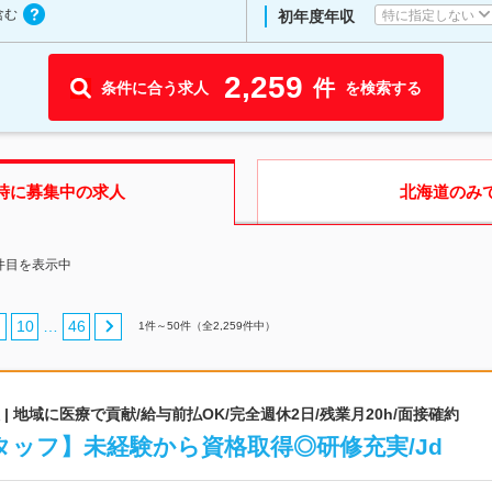
含む
特に指定しない
初年度年収
2,259
件
条件に合う求人
を検索する
時に募集中の求人
北海道
のみ
0件目を表示中
10
46
…
1
件～
50
件（全
2,259
件中）
 地域に医療で貢献/給与前払OK/完全週休2日/残業月20h/面接確約
ッフ】未経験から資格取得◎研修充実/Jd