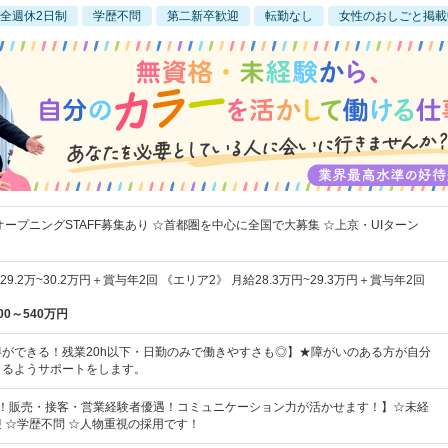
全週休2日制
学歴不問
第二新卒歓迎
転勤なし
女性のおしごと掲載
オープニングSTAFF募集あり ☆首都圏を中心に全国で大募集 ☆上京・UIターン
9.2万~30.2万円＋賞与年2回 《エリア2》 月給28.3万円~29.3万円＋賞与年2回
00～540万円
ができる！残業20h以下・日勤のみで働きやすさも◎】★障がいのある方が自分
きるようサポートをします。
割！販売・接客・営業経験者優遇！コミュニケーション力が活かせます！】☆未経
 ☆学歴不問 ☆人物重視の採用です！