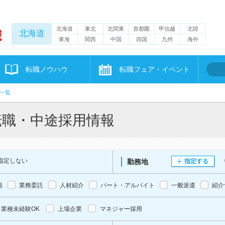
北海道
東北
北関東
首都圏
甲信越
北陸
北海道
東海
関西
中国
四国
九州
海外
転職ノウハウ
転職フェア・イベント
一覧
転職・中途採用情報
指定しない
勤務地
指定する
員
業務委託
人材紹介
パート・アルバイト
一般派遣
紹介
業種未経験OK
上場企業
マネジャー採用