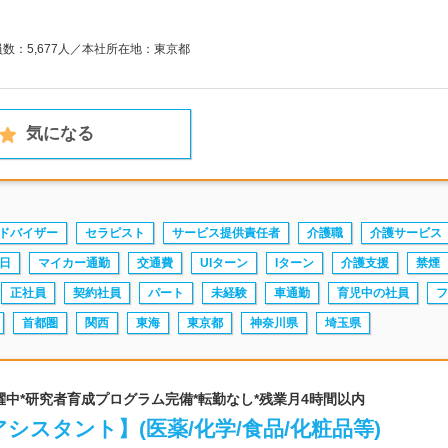
員数：5,677人／本社所在地：東京都
気になる
ドバイザー
セラピスト
サービス提供責任者
介護職
介護サービス
日
マイカー通勤
交通費
UIターン
Iターン
介護支援
禁煙
正社員
契約社員
パート
未経験
車通勤
育児中の社員
フ
首都圏
関西
東海
東京都
神奈川県
埼玉県
0代活躍中*研究者育成プログラム完備*転勤なし*残業月4時間以内
シスタント】(医薬/化学/食品/化粧品等)