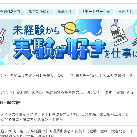
全週休2日制
第二新卒歓迎
転勤なし
リモートワーク可
女性のおし
】×【希望エリア選択可】転勤なしOK！⇒”配属ガチャ”なし！ ＼エリア選択可能
円～34万円】 ※経験、スキル、転居有無等を考慮の上、決定いたします。 ※賞与年2
50～500万円
ーメイドの研修からスタート！】基礎を学んだ後、日清食品、武田薬品工業、ロー
ーなどで研究・研究アシスタントを担当
歓迎☆20代・第二新卒活躍中】★理系出身者を募集！（化学・生物・栄養など）未
実験経験があれば文系出身者もOK！