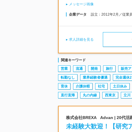
メッセージ画像
企業データ
設立：2012年2月／従業
求人詳細を見る
関連キーワード
営業
流通
開発
旅行
販売ア
転勤なし
業界経験者優遇
完全週休2
育休
介護休暇
社宅
土日休み
直行直帰
丸の内線
西東京
立川
株式会社BREXA Advan | 2
未経験大歓迎！【研究ア