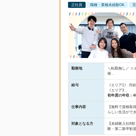
正社員
職種・業種未経験OK
完
勤務地
＼転勤無し／ ☆
移…
給与
《エリア1》 月給2
《エリア3…
初年度の年収：
4
仕事内容
【無料で資格取得
らしい生活がで
対象となる方
【未経験入社8
験・第二新卒歓迎