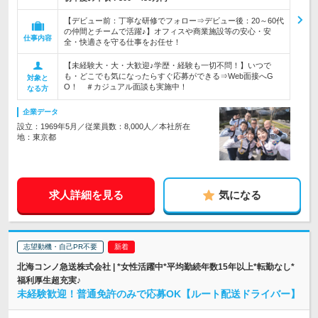
【デビュー前：丁寧な研修でフォロー⇒デビュー後：20～60代
の仲間とチームで活躍♪】オフィスや商業施設等の安心・安
仕事内容
全・快適さを守る仕事をお任せ！
【未経験大・大・大歓迎♪学歴・経験も一切不問！】いつで
も・どこでも気になったらすぐ応募ができる⇒Web面接へG
対象と
O！ ＃カジュアル面談も実施中！
なる方
企業データ
設立：1969年5月／従業員数：8,000人／本社所在
地：東京都
求人詳細を見る
気になる
志望動機・自己PR不要
北海コンノ急送株式会社 | *女性活躍中*平均勤続年数15年以上*転勤なし*
福利厚生超充実♪
未経験歓迎！普通免許のみで応募OK【ルート配送ドライバー】