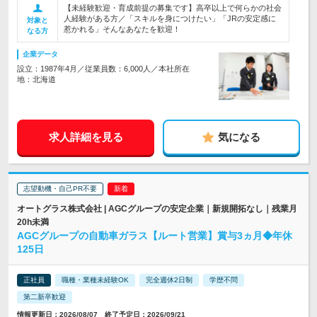
【未経験歓迎・育成前提の募集です】高卒以上で何らかの社会
人経験がある方／「スキルを身につけたい」「JRの安定感に
対象と
惹かれる」そんなあなたを歓迎！
なる方
企業データ
設立：1987年4月／従業員数：6,000人／本社所在
地：北海道
求人詳細を見る
気になる
志望動機・自己PR不要
オートグラス株式会社 | AGCグループの安定企業｜新規開拓なし｜残業月
20h未満
AGCグループの自動車ガラス【ルート営業】賞与3ヵ月◆年休
125日
正社員
職種・業種未経験OK
完全週休2日制
学歴不問
第二新卒歓迎
情報更新日：2026/08/07 終了予定日：2026/09/21