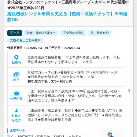
株式会社レンタルのニッケン | ＜三菱商事グループ＞★20～30代が活躍中
★2026年度年休128日
建設機械レンタル事業を支える【整備・点検スタッフ】※未経
験OK
正社員
職種・業種未経験OK
完全週休2日制
第二新卒歓迎
女性のおしごと掲載中
情報更新日：2026/07/24 終了予定日：2026/09/24
全国の拠点で積極募集！ ※ご希望を考慮し配属します。 ※転
居は基本伴わないよう配慮します。 ※支店…
勤務地
月給22万円～35万円+各種手当＋賞与（年2回※賞与3.6ヶ月）
★残業代は全額支給（1分単位で支給） ※試…
給与
初年度の年収：
370～500万円
【土日祝休みが基本／残業月20～30h】建設現場で用いる様々
な重機や小型機具の点検・整備・修理を担当。入社後一から知
仕事内容
識を身につけ、技術を磨きます
【未経験者・第二新卒、歓迎】◆高卒以上◆要普免（AT可）※
機械いじりやクルマ、メカが好きなら経験不問！★資格取得支
対象と
援あり★勤務地は希望を考慮
なる方
企業データ
設立：1967年7月／従業員数：3,962人／本社所在