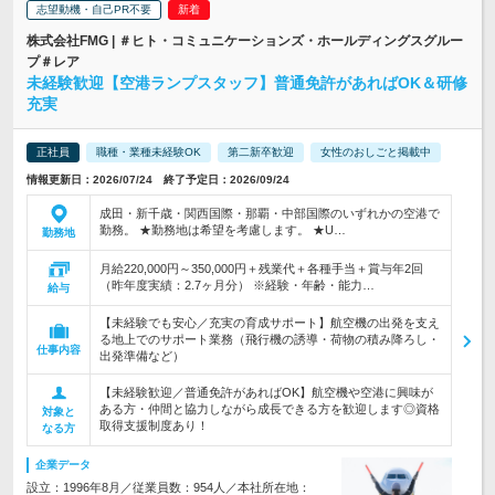
志望動機・自己PR不要
株式会社FMG | ＃ヒト・コミュニケーションズ・ホールディングスグルー
プ＃レア
未経験歓迎【空港ランプスタッフ】普通免許があればOK＆研修
充実
正社員
職種・業種未経験OK
第二新卒歓迎
女性のおしごと掲載中
情報更新日：2026/07/24 終了予定日：2026/09/24
成田・新千歳・関西国際・那覇・中部国際のいずれかの空港で
勤務。 ★勤務地は希望を考慮します。 ★U…
勤務地
月給220,000円～350,000円＋残業代＋各種手当＋賞与年2回
（昨年度実績：2.7ヶ月分） ※経験・年齢・能力…
給与
【未経験でも安心／充実の育成サポート】航空機の出発を支え
る地上でのサポート業務（飛行機の誘導・荷物の積み降ろし・
仕事内容
出発準備など）
【未経験歓迎／普通免許があればOK】航空機や空港に興味が
ある方・仲間と協力しながら成長できる方を歓迎します◎資格
対象と
取得支援制度あり！
なる方
企業データ
設立：1996年8月／従業員数：954人／本社所在地：