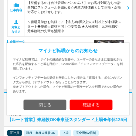
【整備するのは自社管理のバスのみ！】☆お客様対応なし☆計
画的にスケジュールを組める☆先輩の補佐役として車検・点検
仕事内容
対応からお任せします。
＼職場見学はお気軽に／【過去3年間入社の7割以上が未経験ス
タート◆整備士資格不問】◎要普免 ★人物重視！元運転職や
対象と
元事務職の先輩も活躍中
なる方
企業データ
設立：1943年3月／従業員数：1,399人／本社所在
マイナビ転職からのお知らせ
地：北海道
マイナビ転職では、サイトの継続的な改善や、ユーザーのみなさまに最適化され
た広告を配信すること等を目的に、Cookie等の「インフォマティブデータ」を利
用しています。
求人詳細を見る
気になる
インフォマティブデータの提供を無効にしたい場合は「確認する」ボタンのリン
ク先から停止（オプトアウト）を行うことができます。
※オプトアウトをした場合、マイナビ転職の一部サービスを利用できない場合が
あります。
志望動機・自己PR不要
閉じる
確認する
株式会社大冷 | ＼ノルマなし・定着率90％超！／上場企業◆約半年間の先
輩同行有
【ルート営業】未経験OK◆東証スタンダード上場◆年休125日
正社員
職種・業種未経験OK
上場
完全週休2日制