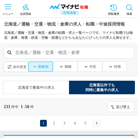
北海道版
メニュー
会員登録
閲覧履歴
検索
北海道／運輸・交通・物流・倉庫の求人・転職・中途採用情報
北海道／運輸・交通・物流・倉庫の転職・求人一覧ページです。マイナビ転職では物
流・倉庫、海運・鉄道・空輸・陸運などからもあなたにぴったりの求人を探せます。
北海道／運輸・交通・物流・倉庫
勤務地
職種
年収
特徴
条件変更
北海道
以外でも
北海道
で募集中の求人
同時に募集中の求人
233
1
50
件中
-
件
並び替え
1
2
3
4
5