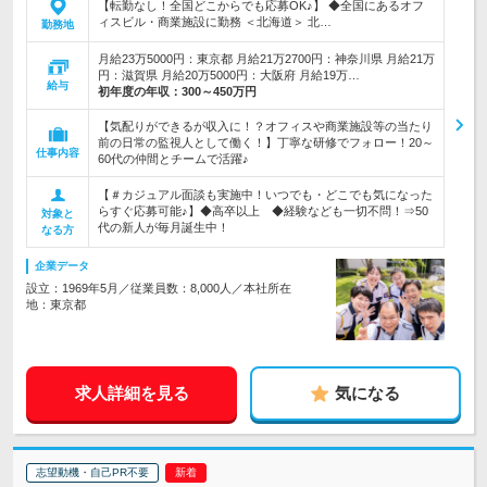
【転勤なし！全国どこからでも応募OK♪】 ◆全国にあるオフ
ィスビル・商業施設に勤務 ＜北海道＞ 北…
勤務地
月給23万5000円：東京都 月給21万2700円：神奈川県 月給21万
円：滋賀県 月給20万5000円：大阪府 月給19万…
給与
初年度の年収：
300～450万円
【気配りができるが収入に！？オフィスや商業施設等の当たり
前の日常の監視人として働く！】丁寧な研修でフォロー！20～
仕事内容
60代の仲間とチームで活躍♪
【＃カジュアル面談も実施中！いつでも・どこでも気になった
らすぐ応募可能♪】◆高卒以上 ◆経験なども一切不問！⇒50
対象と
代の新人が毎月誕生中！
なる方
企業データ
設立：1969年5月／従業員数：8,000人／本社所在
地：東京都
求人詳細を見る
気になる
志望動機・自己PR不要