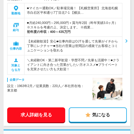
■マイカー通勤OK／駐車場完備！ 【札幌営業所】 北海道札幌
市白石区平和通り7丁目北7-1 【横浜…
勤務地
■月給240,000円～295,000円＋賞与年2回（昨年実績3.0ヶ月）
※スキルを考慮の上、決定します。 ※残業…
給与
初年度の年収：
400～435万円
【未経験歓迎】安心■仕事内容はOJTを通して先輩がイチから
丁寧にレクチャー■当社の営業は世間話の感覚でお客様とコミ
仕事内容
ュニケーションを取れる
＼未経験OK・第二新卒歓迎・学歴不問／先輩も活躍中！■クラ
イアントに向き合った営業がしたい方オススメ■プライベート
対象と
を充実させたい方も大歓迎！
なる方
企業データ
設立：1963年2月／従業員数：220人／本社所在地：
東京都
求人詳細を見る
気になる