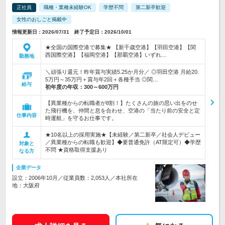
正社員
職種・業種未経験OK
学歴不問
第二新卒歓迎
女性のおしごと掲載中
情報更新日：2026/07/31 終了予定日：2026/10/01
★全国の国際空港で募集★ 【新千歳空港】【羽田空港】【関
西国際空港】【福岡空港】【那覇空港】いずれ…
勤務地
＼頑張り還元！昨年賞与実績5.25か月分／ ◎羽田空港 月給20.
5万円～35万円＋賞与年2回＋各種手当 ◎関…
給与
初年度の年収：
300～600万円
【異業種からの転職者が8割！】たくさんの旅の思い出をのせ
た飛行機を、仲間と息を合わせ、空港の「当たり前の安全と定
仕事内容
時運航」を守るお仕事です。
★10名以上の採用実施★【未経験／第二新卒／社会人デビュー
／異業種からの転職も歓迎】◆要普通免許（AT限定可）◆学歴
対象と
不問 ★資格取得支援あり
なる方
企業データ
設立：2006年10月／従業員数：2,053人／本社所在
地：大阪府