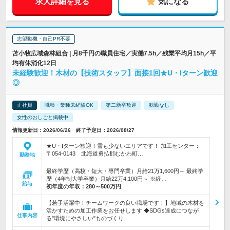
求人詳細を見る
気になる
志望動機・自己PR不要
苫小牧広域森林組合 | 月8千円の職員住宅／実働7.5h／残業平均月15h／平
均有休消化12日
未経験歓迎！木材の【技術スタッフ】面接1回★U・Iターン歓迎
◎
正社員
職種・業種未経験OK
第二新卒歓迎
転勤なし
女性のおしごと掲載中
情報更新日：2026/06/26 終了予定日：2026/08/27
★U・Iターン歓迎！雪も少ないエリアです！ 加工センター：
〒054-0143 北海道勇払郡むかわ町…
勤務地
最終学歴（高校・短大・専門卒業）月給21万1,600円～ 最終学
歴（4年制大学卒業）月給22万4,100円～ ※経…
給与
初年度の年収：
280～500万円
【若手活躍中！チームワークの良い職場です！】地域の木材を
活かすための加工作業をお任せします ◆SDGs達成につなが
仕事内容
る"環境にやさしい"ものづくり