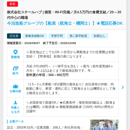
株式会社スチールハブ | 個室・Wi-Fi完備／月4.5万円の食費支給／20～30
代中心の職場
今治造船グループの【船員（航海士・機関士）】★電話応募OK
正社員
業種未経験OK
学歴不問
第二新卒歓迎
転勤なし
情報更新日：2026/08/07 終了予定日：2026/10/08
☆居住地はどこでもOK ☆自宅から乗船地までの交通費は全額
支給！ 【寄港地】 全国の港になります…
勤務地
月給 370,000円～（一律手当を含む）＋賞与（前年度実績6ヶ
月分） ※上記はあくまで最低保証額です。年…
給与
初年度の年収：
500～950万円
《1.5～2ヵ月乗船⇒約2週間の連休あり》自社保有の外航・内
航船に乗り、希望・適性に応じて航海士または機関士として海
仕事内容
上輸送をお任せします。
＼全国各地で面接OK／★応募条件：海技免状6級以上（航海ま
たは機関）の取得者 or 乗船業務経験者 ◎20代~30代の男性が
対象と
活躍中
なる方
企業データ
設立：2002年10月／従業員数：168人／本社所在地：