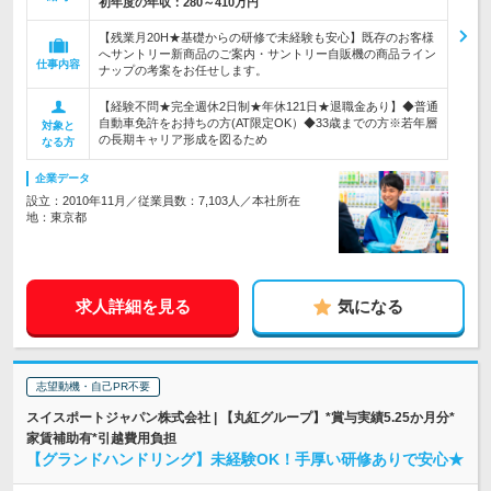
初年度の年収：
280～410万円
【残業月20H★基礎からの研修で未経験も安心】既存のお客様
へサントリー新商品のご案内・サントリー自販機の商品ライン
仕事内容
ナップの考案をお任せします。
【経験不問★完全週休2日制★年休121日★退職金あり】◆普通
自動車免許をお持ちの方(AT限定OK）◆33歳までの方※若年層
対象と
の長期キャリア形成を図るため
なる方
企業データ
設立：2010年11月／従業員数：7,103人／本社所在
地：東京都
求人詳細を見る
気になる
志望動機・自己PR不要
スイスポートジャパン株式会社 | 【丸紅グループ】*賞与実績5.25か月分*
家賃補助有*引越費用負担
【グランドハンドリング】未経験OK！手厚い研修ありで安心★