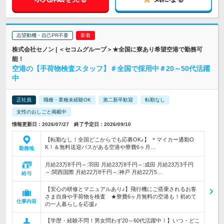
志望動機・自己PR不要
株式会社セノン | ＜セコムグループ＞★全国に寮あり希望空港で勤務可
能！
空港の【手荷物検査スタッフ】＃全国で採用中＃20～50代活躍
中
正社員
職種・業種未経験OK
第二新卒歓迎
転勤なし
女性のおしごと掲載中
情報更新日：2026/07/27 終了予定日：2026/09/10
【転勤なし！全国どこからでも応募OK♪】 ＊マイカー通勤O
K！＆無料送迎バスがある空港や寮費6ヶ月…
勤務地
月給23万8千円～:羽田 月給23万8千円～:成田 月給23万3千円
～:関西国際 月給22万8千円～:神戸 月給22万5…
給与
【安心の研修とマニュアルあり♪】飛行機にご搭乗されるお客
さま自身や手荷物を検査 ★寮費6ヶ月無料の空港も！初めて
仕事内容
の一人暮らしを応援♪
【学歴・経験不問！男女問わず20～60代活躍中！】いつ・どこ