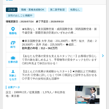
正社員
職種・業種未経験OK
第二新卒歓迎
転勤なし
女性のおしごと掲載中
情報更新日：2026/07/24 終了予定日：2026/09/10
★転勤なし！東京国際空港・成田国際空港・関西国際空港・新
千歳空港・那覇空港(5空港)のいずれかの希…
勤務地
◆東京国際空港 大学 月給：231,200円～ 専門・短大 月給：2
28,500円～ 高卒 月給：225,500円～ ◆成田…
給与
初年度の年収：
312～362万円
【あなたも空港の安全を支えるスタッフに！】お客様が安心し
て空の旅を楽しめるよう、手荷物等の安全チェックを行います
仕事内容
◎約1年先まで休日が分かる！
【ほとんどの先輩が未経験からスタート】■18歳以上で35歳以
下の方 ◎空港に詳しくなくてOK ◎英語など語学力も活かせる
対象と
◎子育て中の女性社員も活躍中
なる方
企業データ
設立：1988年2月／従業員数：1,379人／本社所在
地：東京都