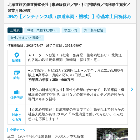
北海道旅客鉄道株式会社 | 未経験歓迎／寮・社宅補助有／福利厚生充実／
残業月9h程度
JRの【メンテナンス職（鉄道車両・機械）】◎基本土日祝休み
正社員
職種・業種未経験OK
学歴不問
第二新卒歓迎
女性のおしごと掲載中
情報更新日：2026/07/07 終了予定日：2026/09/07
★U・Iターン歓迎！（社宅・独身寮・住宅補助あり） 北海道
内各地の鉄道現業機関（運転所・保線所・電…
勤務地
■大学院卒：月給22万7,226円以上 ■大学卒：月給21万5,690円
以上 ■高専卒：月給20万6,317円以上 ■高…
給与
初年度の年収：
350～600万円
【安心の研修制度あり】適性や希望に合わせて、鉄道車両・機
械設備の保守や管理、設計などの業務をおまかせ／未経験から
仕事内容
専門スキルを習得
【☆未経験歓迎！育成前提の募集です☆】高卒以上で何らかの
社会人経験があればOK／「JR北海道で働いてみたい」そんな
対象と
想いを応援します！
なる方
企業データ
設立：1987年4月／従業員数：6,000人／本社所在