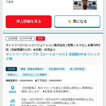
千葉県
求人詳細を見る
気になる
志望動機・自己PR不要
サントリービバレッジソリューション株式会社 | 営業ノルマなし★賞与年2
回（支給実績3カ月）★社割・社宅あり
サントリーグループの【ルートセールス】未経験OK★フレック
ス制
正社員
職種・業種未経験OK
完全週休2日制
第二新卒歓迎
転勤なし
女性のおしごと掲載中
情報更新日：2026/08/04 終了予定日：2026/09/07
【全国募集】 地方ブロックを超えた転勤は原則なし/勤務地は
相談に応じます。 ■北海道 北海道札幌市…
勤務地
月給：23万7567円～33万1157円 ※固定残業代30時間分を含む
(4万5667円～6万3657円) ※30時間を超えた場…
給与