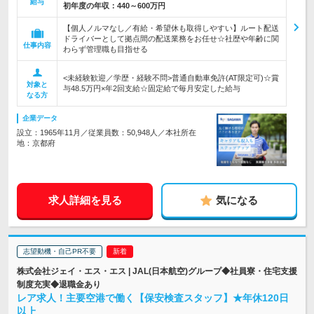
給与
初年度の年収：
440～600万円
【個人ノルマなし／有給・希望休も取得しやすい】ルート配送
ドライバーとして拠点間の配送業務をお任せ☆社歴や年齢に関
仕事内容
わらず管理職も目指せる
<未経験歓迎／学歴・経験不問>普通自動車免許(AT限定可)☆賞
対象と
与48.5万円×年2回支給☆固定給で毎月安定した給与
なる方
企業データ
設立：1965年11月／従業員数：50,948人／本社所在
地：京都府
求人詳細を見る
気になる
志望動機・自己PR不要
株式会社ジェイ・エス・エス | JAL(日本航空)グループ◆社員寮・住宅支援
制度充実◆退職金あり
レア求人！主要空港で働く【保安検査スタッフ】★年休120日
以上