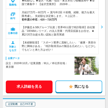
★転勤なし ★金沢・札幌・仙台・東京本社で積極採用中 ★全
国で募集中！ 【金沢営業所】 2026年…
勤務地
月給27万円～60万円 ＋ 賞与年2回 ※前職、経験、能力を最大
限考慮し、支給額を決定致します。 ※上記月…
給与
初年度の年収：
420～720万円
【伊藤忠＆SBIグループ出資｜世界49カ国で特許取得】自社製
品「DENBAシリーズ」の法人営業・代理店拡販をお任せ。★
仕事内容
累計20万台超＆高い認知と販売実績
【未経験歓迎】「スポーツ業界に貢献したい」「健康・美容分
野に興味がある」「特許取得済みの製品を広めたい」など少し
対象と
でもピンと来た方はぜひ！
なる方
企業データ
設立：2020年10月／従業員数：90人／本社所在地：
東京都
求人詳細を見る
気になる
志望動機・自己PR不要