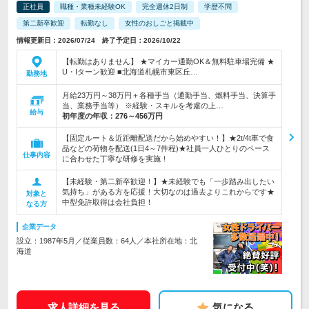
正社員
職種・業種未経験OK
完全週休2日制
学歴不問
第二新卒歓迎
転勤なし
女性のおしごと掲載中
情報更新日：2026/07/24 終了予定日：2026/10/22
【転勤はありません】 ★マイカー通勤OK＆無料駐車場完備 ★
U・Iターン歓迎 ■北海道札幌市東区丘…
勤務地
月給23万円～38万円＋各種手当（通勤手当、燃料手当、決算手
当、業務手当等） ※経験・スキルを考慮の上…
給与
初年度の年収：
276～456万円
【固定ルート＆近距離配送だから始めやすい！】★2t/4t車で食
品などの荷物を配送(1日4～7件程)★社員一人ひとりのペース
仕事内容
に合わせた丁寧な研修を実施！
【未経験・第二新卒歓迎！】★未経験でも「一歩踏み出したい
気持ち」がある方を応援！大切なのは過去よりこれからです★
対象と
中型免許取得は会社負担！
なる方
企業データ
設立：1987年5月／従業員数：64人／本社所在地：北
海道
求人詳細を見る
気になる