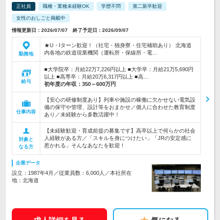
正社員
職種・業種未経験OK
学歴不問
第二新卒歓迎
女性のおしごと掲載中
情報更新日：2026/07/07 終了予定日：2026/09/07
★U・Iターン歓迎！（社宅・独身寮・住宅補助あり） 北海道
内各地の鉄道現業機関（運転所・保線所・電…
勤務地
■大学院卒：月給22万7,226円以上 ■大学卒：月給21万5,690円
以上 ■高専卒：月給20万6,317円以上 ■高…
給与
初年度の年収：
350～600万円
【安心の研修制度あり】列車や施設の稼働に欠かせない電気設
備の保守や管理、設計等をおまかせ／個人に合わせた教育制度
仕事内容
あり／未経験から多数活躍中！
【未経験歓迎・育成前提の募集です】高卒以上で何らかの社会
人経験がある方／「スキルを身につけたい」「JRの安定感に
対象と
惹かれる」そんなあなたを歓迎！
なる方
企業データ
設立：1987年4月／従業員数：6,000人／本社所在
地：北海道