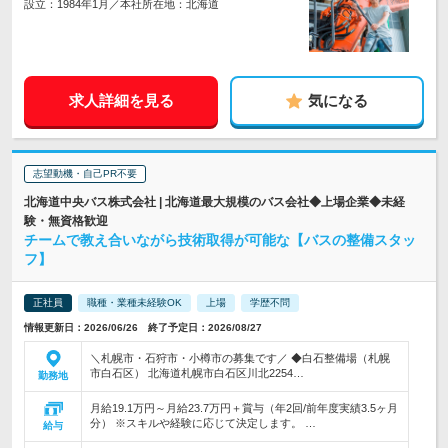
設立：1984年1月／本社所在地：北海道
求人詳細を見る
気になる
志望動機・自己PR不要
北海道中央バス株式会社 | 北海道最大規模のバス会社◆上場企業◆未経
験・無資格歓迎
チームで教え合いながら技術取得が可能な【バスの整備スタッ
フ】
正社員
職種・業種未経験OK
上場
学歴不問
情報更新日：2026/06/26 終了予定日：2026/08/27
＼札幌市・石狩市・小樽市の募集です／ ◆白石整備場（札幌
市白石区） 北海道札幌市白石区川北2254…
勤務地
月給19.1万円～月給23.7万円＋賞与（年2回/前年度実績3.5ヶ月
分） ※スキルや経験に応じて決定します。 …
給与