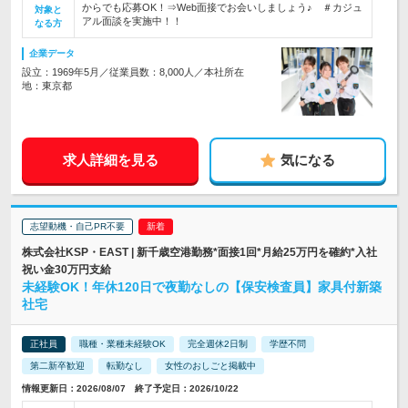
からでも応募OK！⇒Web面接でお会いしましょう♪ ＃カジュ
対象と
アル面談を実施中！！
なる方
企業データ
設立：1969年5月／従業員数：8,000人／本社所在
地：東京都
求人詳細を見る
気になる
志望動機・自己PR不要
株式会社KSP・EAST | 新千歳空港勤務*面接1回*月給25万円を確約*入社
祝い金30万円支給
未経験OK！年休120日で夜勤なしの【保安検査員】家具付新築
社宅
正社員
職種・業種未経験OK
完全週休2日制
学歴不問
第二新卒歓迎
転勤なし
女性のおしごと掲載中
情報更新日：2026/08/07 終了予定日：2026/10/22