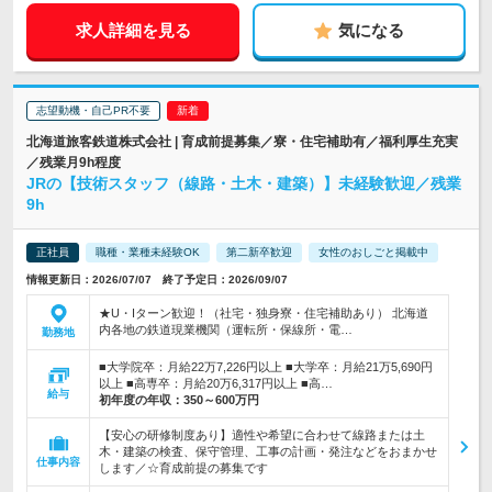
求人詳細を見る
気になる
志望動機・自己PR不要
北海道旅客鉄道株式会社 | 育成前提募集／寮・住宅補助有／福利厚生充実
／残業月9h程度
JRの【技術スタッフ（線路・土木・建築）】未経験歓迎／残業
9h
正社員
職種・業種未経験OK
第二新卒歓迎
女性のおしごと掲載中
情報更新日：2026/07/07 終了予定日：2026/09/07
★U・Iターン歓迎！（社宅・独身寮・住宅補助あり） 北海道
内各地の鉄道現業機関（運転所・保線所・電…
勤務地
■大学院卒：月給22万7,226円以上 ■大学卒：月給21万5,690円
以上 ■高専卒：月給20万6,317円以上 ■高…
給与
初年度の年収：
350～600万円
【安心の研修制度あり】適性や希望に合わせて線路または土
木・建築の検査、保守管理、工事の計画・発注などをおまかせ
仕事内容
します／☆育成前提の募集です