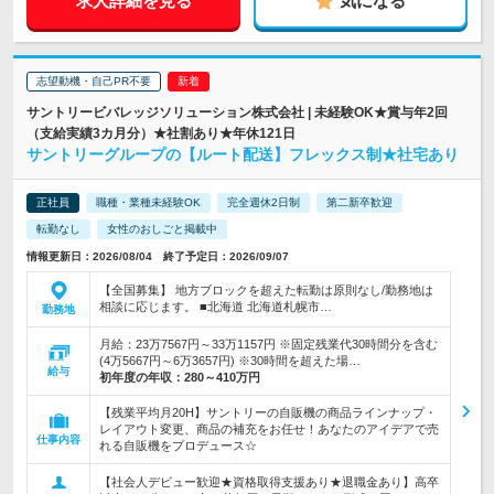
求人詳細を見る
気になる
志望動機・自己PR不要
サントリービバレッジソリューション株式会社 | 未経験OK★賞与年2回
（支給実績3カ月分）★社割あり★年休121日
サントリーグループの【ルート配送】フレックス制★社宅あり
正社員
職種・業種未経験OK
完全週休2日制
第二新卒歓迎
転勤なし
女性のおしごと掲載中
情報更新日：2026/08/04 終了予定日：2026/09/07
【全国募集】 地方ブロックを超えた転勤は原則なし/勤務地は
相談に応じます。 ■北海道 北海道札幌市…
勤務地
月給：23万7567円～33万1157円 ※固定残業代30時間分を含む
(4万5667円～6万3657円) ※30時間を超えた場…
給与
初年度の年収：
280～410万円
【残業平均月20H】サントリーの自販機の商品ラインナップ・
レイアウト変更、商品の補充をお任せ！あなたのアイデアで売
仕事内容
れる自販機をプロデュース☆
【社会人デビュー歓迎★資格取得支援あり★退職金あり】高卒