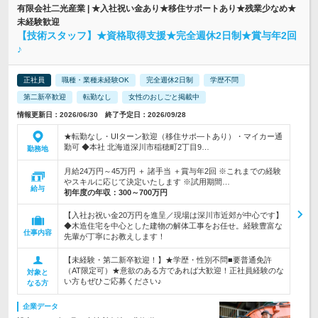
有限会社二光産業 | ★入社祝い金あり★移住サポートあり★残業少なめ★
未経験歓迎
【技術スタッフ】★資格取得支援★完全週休2日制★賞与年2回
♪
正社員
職種・業種未経験OK
完全週休2日制
学歴不問
第二新卒歓迎
転勤なし
女性のおしごと掲載中
情報更新日：2026/06/30 終了予定日：2026/09/28
★転勤なし・UIターン歓迎（移住サポ―トあり）・マイカー通
勤可 ◆本社 北海道深川市稲穂町2丁目9…
勤務地
月給24万円～45万円 ＋ 諸手当 ＋賞与年2回 ※これまでの経験
やスキルに応じて決定いたします ※試用期間…
給与
初年度の年収：
300～700万円
【入社お祝い金20万円を進呈／現場は深川市近郊が中心です】
◆木造住宅を中心とした建物の解体工事をお任せ。経験豊富な
仕事内容
先輩が丁寧にお教えします！
【未経験・第二新卒歓迎！】★学歴・性別不問■要普通免許
（AT限定可）★意欲のある方であれば大歓迎！正社員経験のな
対象と
い方もぜひご応募ください♪
なる方
企業データ