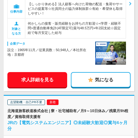
【しっかり休める】法人顧客へ向けた荷物の配送・集荷やサー
ビスの提案等☆社員同士の協力体制抜群☆有給・希望休も取得
仕事内容
しやすい！
何かしらの接客・販売経験をお持ちの方歓迎☆<学歴・経験不
問>普通自動車免許(AT限定可)賞与48.5万円×年2回支給☆固定
対象と
給で毎月安定した給与
なる方
企業データ
設立：1965年11月／従業員数：50,948人／本社所在
地：京都府
求人詳細を見る
気になる
志望動機・自己PR不要
北海道旅客鉄道株式会社 | 寮・社宅補助有／月9～10日休み／残業月9h程
度／資格取得支援有
JRの【電気システムエンジニア】◎未経験大歓迎◎賞与4ヶ月
分