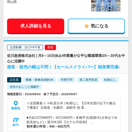
岡山県
求人詳細を見る
気になる
志望動機・自己PR不要
佐川急便株式会社 | 月8～10日休み/作業量が公平な職場環境/20～30代を中
心に活躍中
接客・販売の幅は不問！【セールスドライバー】独身寮完備♪
正社員
職種・業種未経験OK
学歴不問
第二新卒歓迎
転勤なし
女性のおしごと掲載中
情報更新日：2026/08/04 終了予定日：2026/09/07
☆全国募集☆ ※転居を伴う転勤なし 【日本全国の以下の拠点
で募集】 北海道：札幌市、函館市 他 青…
勤務地
■月給22万8800円～34万2800円＋各種手当(残業代1分単位で全
額支給など)＋賞与年2回 【モデル月収例】 …
給与
初年度の年収：
440～600万円