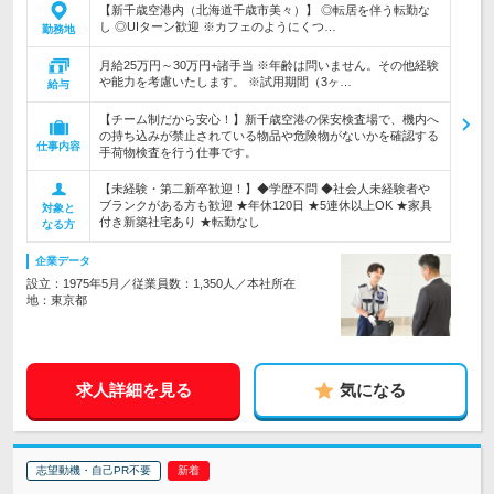
【新千歳空港内（北海道千歳市美々）】 ◎転居を伴う転勤な
し ◎UIターン歓迎 ※カフェのようにくつ…
勤務地
月給25万円～30万円+諸手当 ※年齢は問いません。その他経験
や能力を考慮いたします。 ※試用期間（3ヶ…
給与
【チーム制だから安心！】新千歳空港の保安検査場で、機内へ
の持ち込みが禁止されている物品や危険物がないかを確認する
仕事内容
手荷物検査を行う仕事です。
【未経験・第二新卒歓迎！】◆学歴不問 ◆社会人未経験者や
ブランクがある方も歓迎 ★年休120日 ★5連休以上OK ★家具
対象と
付き新築社宅あり ★転勤なし
なる方
企業データ
設立：1975年5月／従業員数：1,350人／本社所在
地：東京都
求人詳細を見る
気になる
志望動機・自己PR不要