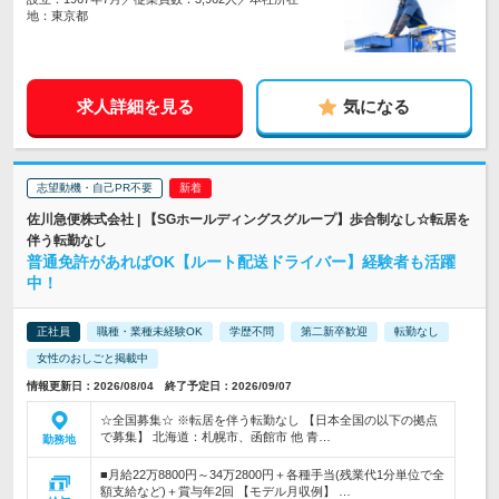
地：東京都
求人詳細を見る
気になる
志望動機・自己PR不要
佐川急便株式会社 | 【SGホールディングスグループ】歩合制なし☆転居を
伴う転勤なし
普通免許があればOK【ルート配送ドライバー】経験者も活躍
中！
正社員
職種・業種未経験OK
学歴不問
第二新卒歓迎
転勤なし
女性のおしごと掲載中
情報更新日：2026/08/04 終了予定日：2026/09/07
☆全国募集☆ ※転居を伴う転勤なし 【日本全国の以下の拠点
で募集】 北海道：札幌市、函館市 他 青…
勤務地
■月給22万8800円～34万2800円＋各種手当(残業代1分単位で全
額支給など)＋賞与年2回 【モデル月収例】 …