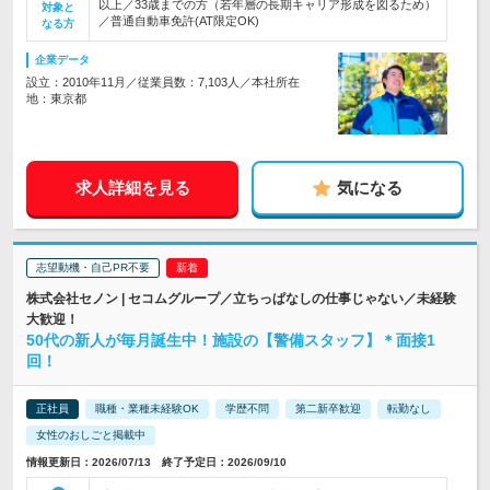
以上／33歳までの方（若年層の長期キャリア形成を図るため）
対象と
／普通自動車免許(AT限定OK)
なる方
企業データ
設立：2010年11月／従業員数：7,103人／本社所在
地：東京都
求人詳細を見る
気になる
志望動機・自己PR不要
株式会社セノン | セコムグループ／立ちっぱなしの仕事じゃない／未経験
大歓迎！
50代の新人が毎月誕生中！施設の【警備スタッフ】＊面接1
回！
正社員
職種・業種未経験OK
学歴不問
第二新卒歓迎
転勤なし
女性のおしごと掲載中
情報更新日：2026/07/13 終了予定日：2026/09/10