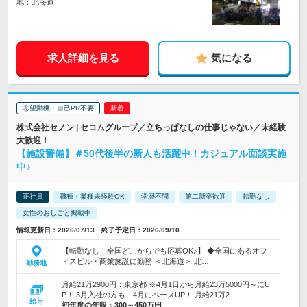
地：北海道
求人詳細を見る
気になる
志望動機・自己PR不要
株式会社セノン | セコムグループ／立ちっぱなしの仕事じゃない／未経験
大歓迎！
【施設警備】＃50代後半の新人も活躍中！カジュアル面談実施
中♪
正社員
職種・業種未経験OK
学歴不問
第二新卒歓迎
転勤なし
女性のおしごと掲載中
情報更新日：2026/07/13 終了予定日：2026/09/10
【転勤なし！全国どこからでも応募OK♪】 ◆全国にあるオフ
ィスビル・商業施設に勤務 ＜北海道＞ 北…
勤務地
月給21万2900円：東京都 ※4月1日から月給23万5000円～にU
P！ 3月入社の方も、4月にベースUP！ 月給21万2…
給与
初年度の年収：
300～450万円