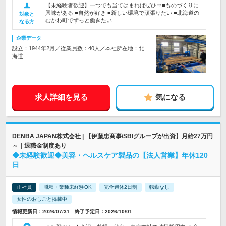
【未経験者歓迎】一つでも当てはまればぜひ⇒■ものづくりに
興味がある ■自然が好き ■新しい環境で頑張りたい ■北海道の
対象と
むかわ町でずっと働きたい
なる方
企業データ
設立：1944年2月／従業員数：40人／本社所在地：北
海道
求人詳細を見る
気になる
DENBA JAPAN株式会社 | 【伊藤忠商事/SBIグループが出資】月給27万円
～｜退職金制度あり
◆未経験歓迎◆美容・ヘルスケア製品の【法人営業】年休120
日
正社員
職種・業種未経験OK
完全週休2日制
転勤なし
女性のおしごと掲載中
情報更新日：2026/07/31 終了予定日：2026/10/01