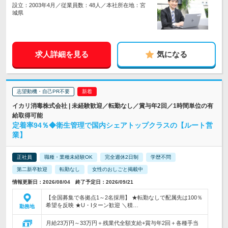
設立：2003年4月／従業員数：48人／本社所在地：宮
城県
求人詳細を見る
気になる
志望動機・自己PR不要
イカリ消毒株式会社 | 未経験歓迎／転勤なし／賞与年2回／1時間単位の有
給取得可能
定着率94％◆衛生管理で国内シェアトップクラスの【ルート営
業】
正社員
職種・業種未経験OK
完全週休2日制
学歴不問
第二新卒歓迎
転勤なし
女性のおしごと掲載中
情報更新日：2026/08/04 終了予定日：2026/09/21
【全国募集で各拠点1～2名採用】 ★転勤なしで配属先は100％
希望を反映 ★U・Iターン歓迎 ＼積…
勤務地
月給23万円～33万円＋残業代全額支給+賞与年2回＋各種手当