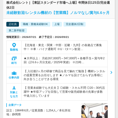
株式会社レント | 【東証スタンダード市場へ上場】年間休日125日/完全週
休2日
未経験歓迎/レンタル機材の【営業職】ノルマなし/賞与6.6ヶ月
正社員
職種・業種未経験OK
上場
完全週休2日制
第二新卒歓迎
情報更新日：2026/07/21 終了予定日：2026/09/21
【北海道・東北・関東・中部・近畿・九州】の各拠点で募集
中！ ※車・バイク通勤可 ※U・Iターン歓迎…
勤務地
★大卒以上： 月給267,000円～347,000円＋各種手当＋賞与年2
回（計6.6ヶ月分支給／2025年実績） ※21時…
給与
【 入社後2ヶ月の研修で商品を見て触れて勉強 】機材レンタル
の提案営業をお任せします ★ノルマを設けておらずお客様に
仕事内容
向き合うことができる環境
【 営業未経験でも大丈夫 】◎経験・スキル不問 ◎20～30代活
躍中 ★年収アップを目指して営業や販売経験者の先輩が多数
対象と
中途入社しています
なる方
企業データ
設立：1984年6月／従業員数：1,254人／本社所在
地：静岡県