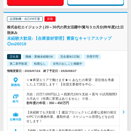
志望動機・自己PR不要
株式会社エイジェック | 20～30代の男女活躍中/賞与３カ月分(昨年度)/土日
祝休み
未経験大歓迎♪【在庫資材管理】豊富なキャリアステップ
◎m26018
正社員
職種・業種未経験OK
完全週休2日制
学歴不問
第二新卒歓迎
転勤なし
女性のおしごと掲載中
情報更新日：2026/07/24 終了予定日：2026/08/27
☆★希望エリアで働けます★☆ あなたの希望・居住地を考慮
した上で決定します！ 【全国主要都市を中心…
勤務地
月給：23万7,000円以上 + 残業代100％支給 + 賞与 ※試用期間3
カ月あり（待遇に変更はありません） ※首…
給与
初年度の年収：
350～450万円
【未経験でも大歓迎！】建設プロジェクトに必要な資材の発注
やPCでの事務作業、書類作成・スケジュール管理などをお任
仕事内容
せします！
【経験・知識は不要！意欲重視の採用】＼人と関わる仕事がし