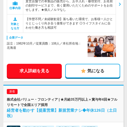
直営店舗での革製品の販売から、お手入れ・修理受付、お名前
の刻印サービスまで、長く愛用いただくためのサポートをお任
仕事内容
せします。★個人ノルマなし
【学歴不問／未経験歓迎】落ち着いた環境で、お客様一人ひと
りとじっくり向き合う接客ができます ◎ライフスタイルに合
対象と
わせた働き方も相談可
なる方
企業データ
設立：1982年10月／従業員数：108人／本社所在地：
北海道
求人詳細を見る
気になる
株式会社バリュー・フロンティア | ★月給35万円以上＋賞与年4回★フル
リモートで全国エリア採用
経営者を動かす【提案営業】新規営業ナシ◆年休126日（土日
祝）