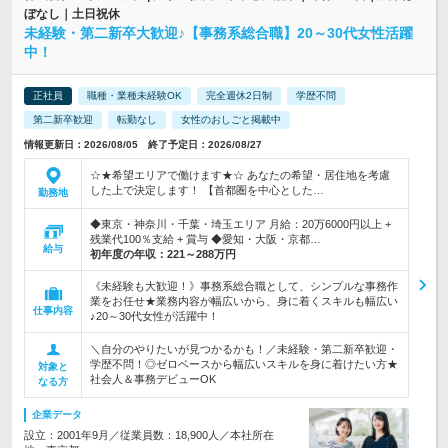
ぼなし｜土日祝休
未経験・第二新卒大歓迎♪【事務系総合職】20～30代女性活躍
中！
正社員
職種・業種未経験OK
完全週休2日制
学歴不問
第二新卒歓迎
転勤なし
女性のおしごと掲載中
情報更新日：2026/08/05 終了予定日：2026/08/27
☆★希望エリアで働けます★☆ あなたの希望・居住地を考慮
した上で決定します！ 【首都圏を中心とした…
勤務地
◆東京・神奈川・千葉・埼玉エリア 月給：20万6000円以上 +
残業代100％支給 + 賞与 ◆愛知・大阪・京都…
給与
初年度の年収：
221～288万円
《未経験も大歓迎！》事務系総合職として、シンプルな事務作
業をお任せ★業務内容が幅広いから、身に着くスキルも幅広い
仕事内容
♪20～30代女性が活躍中！
＼自分のやりたいが見つかるかも！／未経験・第二新卒歓迎・
学歴不問！◎ゼロベースから幅広いスキルを身に着けたい方★
対象と
社会人＆事務デビューOK
なる方
企業データ
設立：2001年9月／従業員数：18,900人／本社所在