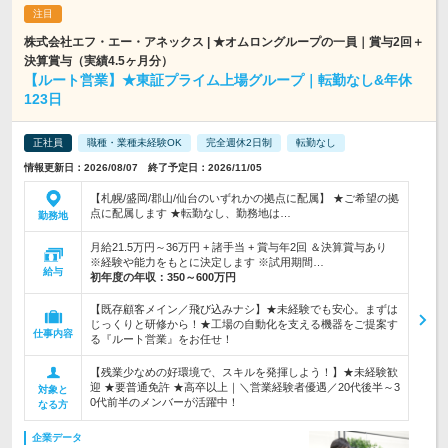
株式会社エフ・エー・アネックス | ★オムロングループの一員｜賞与2回＋
決算賞与（実績4.5ヶ月分）
【ルート営業】★東証プライム上場グループ｜転勤なし&年休
123日
正社員
職種・業種未経験OK
完全週休2日制
転勤なし
情報更新日：2026/08/07 終了予定日：2026/11/05
【札幌/盛岡/郡山/仙台のいずれかの拠点に配属】 ★ご希望の拠
点に配属します ★転勤なし、勤務地は…
勤務地
月給21.5万円～36万円 + 諸手当 + 賞与年2回 ＆決算賞与あり
※経験や能力をもとに決定します ※試用期間…
給与
初年度の年収：
350～600万円
【既存顧客メイン／飛び込みナシ】★未経験でも安心。まずは
じっくりと研修から！★工場の自動化を支える機器をご提案す
仕事内容
る『ルート営業』をお任せ！
【残業少なめの好環境で、スキルを発揮しよう！】★未経験歓
迎 ★要普通免許 ★高卒以上｜＼営業経験者優遇／20代後半～3
対象と
0代前半のメンバーが活躍中！
なる方
企業データ