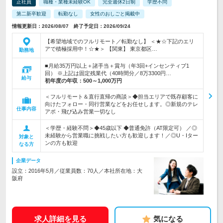
正社員
職種・業種未経験OK
完全週休2日制
学歴不問
第二新卒歓迎
転勤なし
女性のおしごと掲載中
情報更新日：2026/08/07 終了予定日：2026/09/24
【希望地域でのフルリモート／転勤なし】 ＜★☆下記のエリ
アで積極採用中！☆★＞ 【関東】 東京都区…
勤務地
■月給35万円以上＋諸手当＋賞与（年3回+インセンティブ1
回） ※上記は固定残業代（40時間分／8万3300円…
給与
初年度の年収：
500～1,000万円
＜フルリモート＆直行直帰の商談＞◆担当エリアで既存顧客に
向けたフォロー・同行営業などをお任せします。◎新規のテレ
仕事内容
アポ・飛び込み営業一切なし
＜学歴・経験不問＞◆45歳以下 ◆普通免許（AT限定可） ／◎
未経験から営業職に挑戦したい方も歓迎します！／◎U・Iター
対象と
ンの方も歓迎
なる方
企業データ
設立：2016年5月／従業員数：70人／本社所在地：大
阪府
求人詳細を見る
気になる