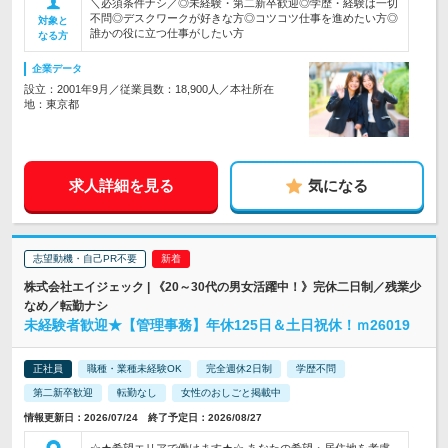
＼必須条件ナシ／◎未経験・第二新卒歓迎◎学歴・経験は一切
不問◎デスクワークが好きな方◎コツコツ仕事を進めたい方◎
対象と
誰かの役に立つ仕事がしたい方
なる方
企業データ
設立：2001年9月／従業員数：18,900人／本社所在
地：東京都
求人詳細を見る
気になる
志望動機・自己PR不要
株式会社エイジェック | 《20～30代の男女活躍中！》完休二日制／残業少
なめ／転勤ナシ
未経験者歓迎★【管理事務】年休125日＆土日祝休！ｍ26019
正社員
職種・業種未経験OK
完全週休2日制
学歴不問
第二新卒歓迎
転勤なし
女性のおしごと掲載中
情報更新日：2026/07/24 終了予定日：2026/08/27