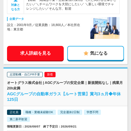
たい／＼チームワークを大切にしたい／ ＼新しい環境でチャ
対象と
レンジしたい／そんな方、歓迎
なる方
企業データ
設立：2001年9月／従業員数：18,800人／本社所在
地：東京都
求人詳細を見る
気になる
志望動機・自己PR不要
オートグラス株式会社 | AGCグループの安定企業｜新規開拓なし｜残業月
20h未満
AGCグループの自動車ガラス【ルート営業】賞与3ヵ月◆年休
125日
正社員
職種・業種未経験OK
完全週休2日制
学歴不問
第二新卒歓迎
情報更新日：2026/08/07 終了予定日：2026/09/21