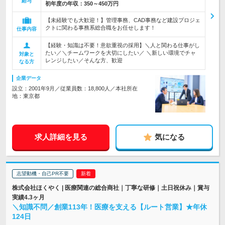
給与
初年度の年収：
350～450万円
【未経験でも大歓迎！】管理事務、CAD事務など建設プロジェ
クトに関わる事務系総合職をお任せします！
仕事内容
【経験・知識は不要！意欲重視の採用】＼人と関わる仕事がし
たい／＼チームワークを大切にしたい／ ＼新しい環境でチャ
対象と
レンジしたい／そんな方、歓迎
なる方
企業データ
設立：2001年9月／従業員数：18,800人／本社所在
地：東京都
求人詳細を見る
気になる
志望動機・自己PR不要
株式会社ほくやく | 医療関連の総合商社｜丁寧な研修｜土日祝休み｜賞与
実績4.3ヶ月
＼知識不問／創業113年！医療を支える【ルート営業】★年休
124日