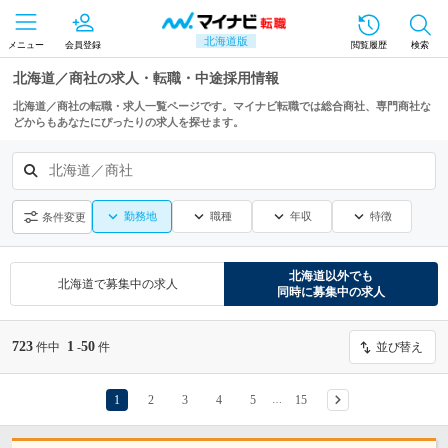
北海道版
メニュー
会員登録
閲覧履歴
検索
北海道／商社の求人・転職・中途採用情報
北海道／商社の転職・求人一覧ページです。マイナビ転職では総合商社、専門商社な
どからもあなたにぴったりの求人を探せます。
北海道／商社
勤務地
職種
年収
特徴
条件変更
北海道
以外でも
北海道
で募集中の求人
同時に募集中の求人
723
1
50
件中
-
件
並び替え
1
2
3
4
5
15
…