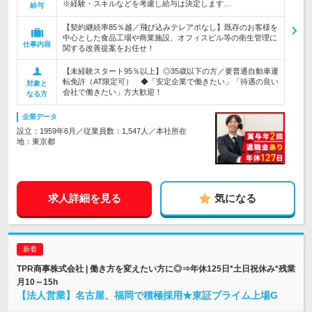
※経験・スキルなどを考慮し給与は決定します…
給与
【契約継続率85％越／飛び込みテレアポなし】既存のお客様を
中心とした食品工場や商業施設、オフィスビル等の衛生管理に
仕事内容
関する改善提案をお任せ！
【未経験スタート95％以上】◎35歳以下の方／要普通自動車運
転免許（AT限定可） ◆「安定企業で働きたい」「待遇の良い
対象と
会社で働きたい」方大歓迎！
なる方
企業データ
設立：1959年6月／従業員数：1,547人／本社所在
地：東京都
求人詳細を見る
気になる
TPR商事株式会社 | 働き方を変えたい方に◎⇒年休125日*土日祝休み*残業
月10～15h
【法人営業】名古屋、福岡で積極採用★東証プライム上場G