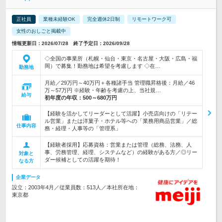
正社員
業種未経験OK
完全週休2日制
リモートワーク可
女性のおしごと掲載中
情報更新日：2026/07/28 終了予定日：2026/09/28
◇全国の事業所（札幌・仙台・東京・名古屋・大阪・広島・福
岡）で募集！勤務地は希望を考慮します ◇在…
勤務地
月給／29万円～40万円＋各種諸手当 管理職昇格後：月給／46
万～57万円 ※経験・年齢を考慮の上、当社規…
給与
初年度の年収：
500～680万円
【経験を活かしてリーダーとして活躍】小売店向けの「リテー
ル営業」または洋菓子・ホテル等への「業務用商品営業」／総
仕事内容
務・経理・人事等の「管理系」
【経験者採用】応募資格：営業または管理（総務、法務、人
事、労務管理、経理、システムなど）の経験がある方／◎リー
対象と
ダー候補としての活躍を期待！
なる方
企業データ
設立：2003年4月／従業員数：513人／本社所在地：
東京都