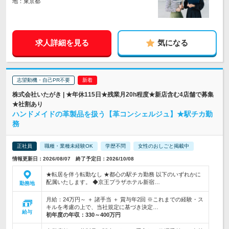
地：東京都
求人詳細を見る
気になる
志望動機・自己PR不要
株式会社いたがき | ★年休115日★残業月20h程度★新店含む4店舗で募集
★社割あり
ハンドメイドの革製品を扱う【革コンシェルジュ】★駅チカ勤
務
正社員
職種・業種未経験OK
学歴不問
女性のおしごと掲載中
情報更新日：2026/08/07 終了予定日：2026/10/08
★転居を伴う転勤なし ★都心の駅チカ勤務 以下のいずれかに
配属いたします。 ◆京王プラザホテル新宿…
勤務地
月給：24万円～ ＋ 諸手当 ＋ 賞与年2回 ※これまでの経験・ス
キルを考慮の上で、当社規定に基づき決定…
給与
初年度の年収：
330～400万円