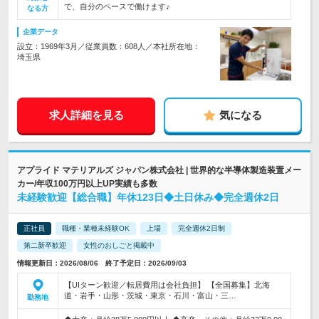
で、自分のペースで働けます♪
なる方
企業データ
設立：1969年3月／従業員数：608人／本社所在地：
埼玉県
求人詳細を見る
気になる
アプライド マテリアルズ ジャパン株式会社 | 世界的な半導体製造装置メー
カー/年収100万円以上UP実績も多数
未経験歓迎【総合職】年休123日◆土日休み◆完全週休2日
正社員
職種・業種未経験OK
上場
完全週休2日制
第二新卒歓迎
女性のおしごと掲載中
情報更新日：2026/08/06 終了予定日：2026/09/03
【UIターン歓迎／転居費用は会社負担】 【全国募集】北海
道・岩手・山形・茨城・東京・石川・富山・三…
勤務地