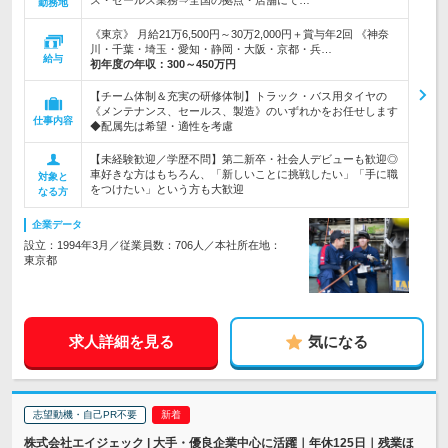
ス・セールス業務⇒全国の拠点・店舗にて…
勤務地
《東京》 月給21万6,500円～30万2,000円＋賞与年2回 《神奈
川・千葉・埼玉・愛知・静岡・大阪・京都・兵…
給与
初年度の年収：
300～450万円
【チーム体制＆充実の研修体制】トラック・バス用タイヤの
《メンテナンス、セールス、製造》のいずれかをお任せします
仕事内容
◆配属先は希望・適性を考慮
【未経験歓迎／学歴不問】第二新卒・社会人デビューも歓迎◎
車好きな方はもちろん、「新しいことに挑戦したい」「手に職
対象と
をつけたい」という方も大歓迎
なる方
企業データ
設立：1994年3月／従業員数：706人／本社所在地：
東京都
求人詳細を見る
気になる
志望動機・自己PR不要
株式会社エイジェック | 大手・優良企業中心に活躍｜年休125日｜残業ほ