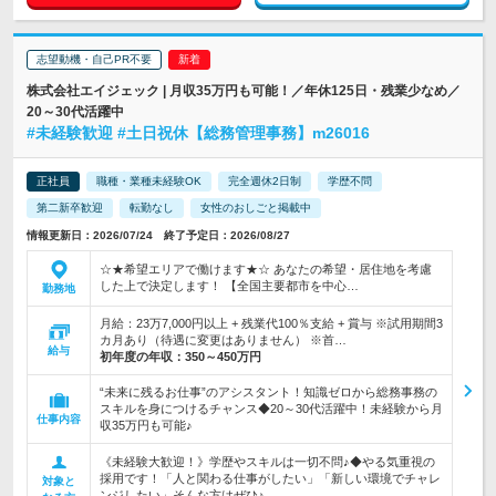
志望動機・自己PR不要
株式会社エイジェック | 月収35万円も可能！／年休125日・残業少なめ／
20～30代活躍中
#未経験歓迎 #土日祝休【総務管理事務】m26016
正社員
職種・業種未経験OK
完全週休2日制
学歴不問
第二新卒歓迎
転勤なし
女性のおしごと掲載中
情報更新日：2026/07/24 終了予定日：2026/08/27
☆★希望エリアで働けます★☆ あなたの希望・居住地を考慮
した上で決定します！ 【全国主要都市を中心…
勤務地
月給：23万7,000円以上 + 残業代100％支給 + 賞与 ※試用期間3
カ月あり（待遇に変更はありません） ※首…
給与
初年度の年収：
350～450万円
“未来に残るお仕事”のアシスタント！知識ゼロから総務事務の
スキルを身につけるチャンス◆20～30代活躍中！未経験から月
仕事内容
収35万円も可能♪
《未経験大歓迎！》学歴やスキルは一切不問♪◆やる気重視の
採用です！「人と関わる仕事がしたい」「新しい環境でチャレ
対象と
ンジしたい」そんな方はぜひ♪