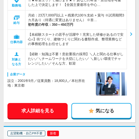
☆★希望エリアで働けます★☆ あなたの希望・居住地を考慮
した上で決定します！ 【全国主要都市を中心…
勤務地
月給：23万7,000円以上 + 残業代100％支給 + 賞与 ※試用期間3
カ月あり（待遇に変更はありません） ※首…
給与
初年度の年収：
350～450万円
【未経験スタートの若手が活躍中！充実した研修があるので安
心♪】街づくり、建物づくりに関わる書類作成、整理業務など
仕事内容
の事務処理をお任せします
【経験・知識は不要！意欲重視の採用】＼人と関わる仕事がし
たい／＼チームワークを大切にしたい／ ＼新しい環境でチャ
対象と
レンジしたい／そんな方、歓迎
なる方
企業データ
設立：2001年9月／従業員数：18,800人／本社所在
地：東京都
求人詳細を見る
気になる
志望動機・自己PR不要