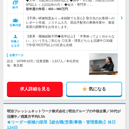
◆大卒：月給38万5,000円以上 ◆高卒・その他：月給32万0,00
0円以上 ＜上記以外の方＞ ◆短大・専門卒：…
給与
初年度の年収：
450～980万円
【手厚い研修制度あり→未経験でも安心】取引先のお客様への
レポート作成、システム入力、部品手配等の事務作業や、製造
仕事内容
装置の調整等をお任せします。
【業界・職種経験不問◆高卒以上】「半導体ってよく分からな
い」という方もご安心を ◎文系・理系どちらも活躍中◎30歳
対象と
で年収700万円以上の社員も在籍
なる方
企業データ
設立：1979年10月／従業員数：1,617人／本社所在
地：東京都
求人詳細を見る
気になる
明治フレッシュネットワーク株式会社 | 明治グループの中核企業／30代が
活躍中／残業月平均5.5h
★リーダー候補の採用【総合職(営業/事務・管理業務)】休日
124日