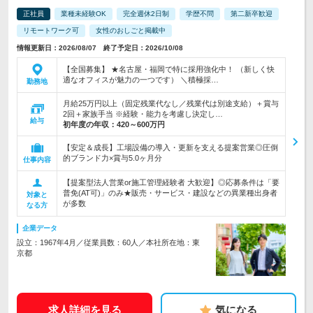
正社員
業種未経験OK
完全週休2日制
学歴不問
第二新卒歓迎
リモートワーク可
女性のおしごと掲載中
情報更新日：2026/08/07 終了予定日：2026/10/08
【全国募集】 ★名古屋・福岡で特に採用強化中！ （新しく快
適なオフィスが魅力の一つです） ＼積極採…
勤務地
月給25万円以上（固定残業代なし／残業代は別途支給）＋賞与
2回＋家族手当 ※経験・能力を考慮し決定し…
給与
初年度の年収：
420～600万円
【安定＆成長】工場設備の導入・更新を支える提案営業◎圧倒
的ブランド力×賞与5.0ヶ月分
仕事内容
【提案型法人営業or施工管理経験者 大歓迎】◎応募条件は「要
普免(AT可)」のみ★販売・サービス・建設などの異業種出身者
対象と
が多数
なる方
企業データ
設立：1967年4月／従業員数：60人／本社所在地：東
京都
求人詳細を見る
気になる