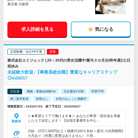
東京都 大阪府
求人詳細を見る
気になる
志望動機・自己PR不要
株式会社エイジェック | 20～30代の男女活躍中/賞与３カ月分(昨年度)/土日
祝休み
未経験大歓迎♪【事務系総合職】豊富なキャリアステップ
◎m26017
正社員
職種・業種未経験OK
完全週休2日制
学歴不問
第二新卒歓迎
転勤なし
女性のおしごと掲載中
情報更新日：2026/07/24 終了予定日：2026/08/27
☆★希望エリアで働けます★☆ あなたの希望・居住地を考慮
した上で決定します！ 【全国主要都市を中心…
勤務地
月給：23万7,000円以上 + 残業代100％支給 + 賞与 ※試用期間3
カ月あり（待遇に変更はありません） ※首…