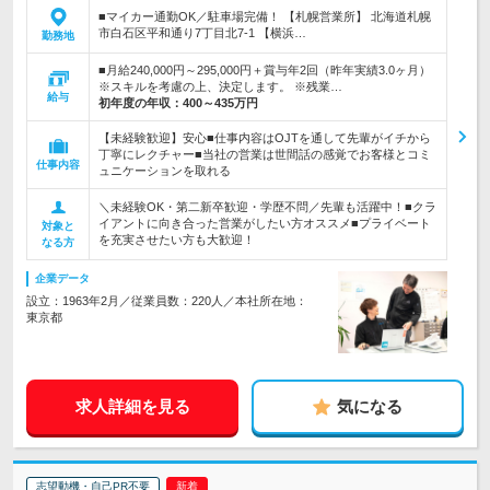
■マイカー通勤OK／駐車場完備！ 【札幌営業所】 北海道札幌
市白石区平和通り7丁目北7-1 【横浜…
勤務地
■月給240,000円～295,000円＋賞与年2回（昨年実績3.0ヶ月）
※スキルを考慮の上、決定します。 ※残業…
給与
初年度の年収：
400～435万円
【未経験歓迎】安心■仕事内容はOJTを通して先輩がイチから
丁寧にレクチャー■当社の営業は世間話の感覚でお客様とコミ
仕事内容
ュニケーションを取れる
＼未経験OK・第二新卒歓迎・学歴不問／先輩も活躍中！■クラ
イアントに向き合った営業がしたい方オススメ■プライベート
対象と
を充実させたい方も大歓迎！
なる方
企業データ
設立：1963年2月／従業員数：220人／本社所在地：
東京都
求人詳細を見る
気になる
志望動機・自己PR不要