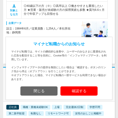
◎40歳以下の方（※）◎高卒以上 ◎働きやすさも重視したい
方 ★営業・販売が未経験の方の採用実績も多数 ★賞与6.6ヶ月
対象と
分で年収アップも目指せる
なる方
企業データ
設立：1984年6月／従業員数：1,254人／本社所在
地：静岡県
マイナビ転職からのお知らせ
マイナビ転職では、サイトの継続的な改善や、ユーザーのみなさまに最適化され
求人詳細を見る
気になる
た広告を配信すること等を目的に、Cookie等の「インフォマティブデータ」を利
用しています。
インフォマティブデータの提供を無効にしたい場合は「確認する」ボタンのリン
ク先から停止（オプトアウト）を行うことができます。
志望動機・自己PR不要
※オプトアウトをした場合、マイナビ転職の一部サービスを利用できない場合が
あります。
株式会社三機サービス | 転勤なし｜賞与年2回｜17:15退社｜資格取得支援
｜ホワイト500
人生がちょっと良くなる【設備管理スタッフ】土日祝・年休
閉じる
確認する
121日
正社員
職種・業種未経験OK
上場
完全週休2日制
学歴不問
第二新卒歓迎
転勤なし
リモートワーク可
女性のおしごと掲載中