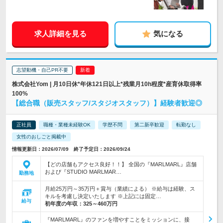
求人詳細を見る
気になる
志望動機・自己PR不要
株式会社Yom | 月10日休*年休121日以上*残業月10h程度*産育休取得率
100%
【総合職（販売スタッフ/スタジオスタッフ）】経験者歓迎◎
正社員
職種・業種未経験OK
学歴不問
第二新卒歓迎
転勤なし
女性のおしごと掲載中
情報更新日：2026/07/09 終了予定日：2026/09/24
【どの店舗もアクセス良好！！】 全国の『MARLMARL』店舗
および『STUDIO MARLMAR…
勤務地
月給25万円～35万円＋賞与（業績による） ※給与は経験、ス
キルを考慮し決定いたします ※上記には固定…
給与
初年度の年収：
325～460万円
『MARLMARL』のファンを増やすことをミッションに、接