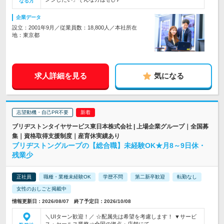
なる方
企業データ
設立：2001年9月／従業員数：18,800人／本社所在
地：東京都
求人詳細を見る
気になる
志望動機・自己PR不要
ブリヂストンタイヤサービス東日本株式会社 | 上場企業グループ｜全国募
集｜資格取得支援制度｜産育休実績あり
ブリヂストングループの【総合職】未経験OK★月8～9日休・
残業少
正社員
職種・業種未経験OK
学歴不問
第二新卒歓迎
転勤なし
女性のおしごと掲載中
情報更新日：2026/08/07 終了予定日：2026/10/08
＼UIターン歓迎！／ ☆配属先は希望を考慮します！ ▼サービ