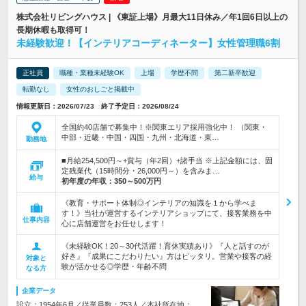
株式会社リビングハウス | 《東証上場》月最大11日休み／年1回6日以上の
長期休暇も取得可！
未経験歓迎！【インテリアコーディネーター】女性管理職6割
正社員
職種・業種未経験OK
上場
学歴不問
第二新卒歓迎
転勤なし
女性のおしごと掲載中
情報更新日：2026/07/23 終了予定日：2026/08/24
全国約40店舗で募集中！※関東エリア採用強化中！ （関東・
中部・近畿・中国・四国・九州・北海道・東…
勤務地
■月給254,500円～+賞与（年2回）+諸手当 ※上記金額には、固
定残業代（15時間分・26,000円～）を含みま…
給与
初年度の年収：
350～500万円
《教育・サポート体制◎インテリアの知識を１から学べま
す！》当社が運営するインテリアショップにて、接客業務を中
仕事内容
心に店舗運営をお任せします！
《未経験OK！20～30代活躍！育休実績あり》『人と話すのが
好き』『成果にこだわりたい』方はピッタリ。営業や接客の経
対象と
験が活かせる◎学歴・年齢不問
なる方
企業データ
設立：1954年6月／従業員数：253人／本社所在地：