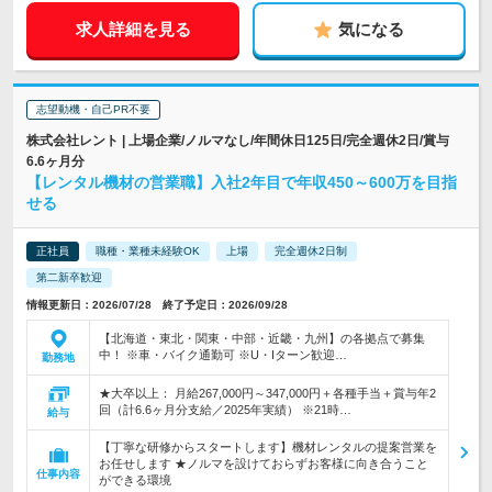
求人詳細を見る
気になる
志望動機・自己PR不要
株式会社レント | 上場企業/ノルマなし/年間休日125日/完全週休2日/賞与
6.6ヶ月分
【レンタル機材の営業職】入社2年目で年収450～600万を目指
せる
正社員
職種・業種未経験OK
上場
完全週休2日制
第二新卒歓迎
情報更新日：2026/07/28 終了予定日：2026/09/28
【北海道・東北・関東・中部・近畿・九州】の各拠点で募集
中！ ※車・バイク通勤可 ※U・Iターン歓迎…
勤務地
★大卒以上： 月給267,000円～347,000円＋各種手当＋賞与年2
回（計6.6ヶ月分支給／2025年実績） ※21時…
給与
【丁寧な研修からスタートします】機材レンタルの提案営業を
お任せします ★ノルマを設けておらずお客様に向き合うこと
仕事内容
ができる環境