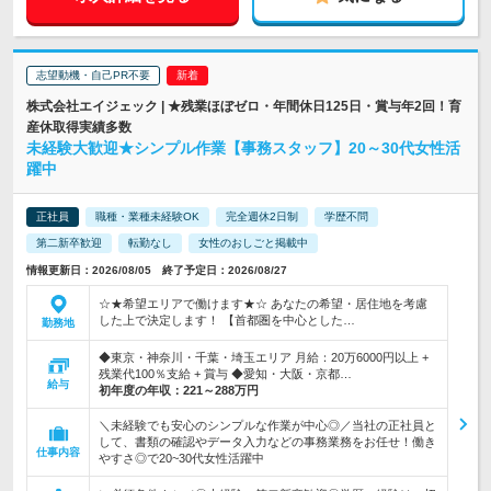
志望動機・自己PR不要
株式会社エイジェック | ★残業ほぼゼロ・年間休日125日・賞与年2回！育
産休取得実績多数
未経験大歓迎★シンプル作業【事務スタッフ】20～30代女性活
躍中
正社員
職種・業種未経験OK
完全週休2日制
学歴不問
第二新卒歓迎
転勤なし
女性のおしごと掲載中
情報更新日：2026/08/05 終了予定日：2026/08/27
☆★希望エリアで働けます★☆ あなたの希望・居住地を考慮
した上で決定します！ 【首都圏を中心とした…
勤務地
◆東京・神奈川・千葉・埼玉エリア 月給：20万6000円以上 +
残業代100％支給 + 賞与 ◆愛知・大阪・京都…
給与
初年度の年収：
221～288万円
＼未経験でも安心のシンプルな作業が中心◎／当社の正社員と
して、書類の確認やデータ入力などの事務業務をお任せ！働き
仕事内容
やすさ◎で20~30代女性活躍中