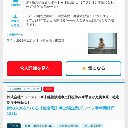
客・販売や撮影サポート★【販売】か【スタジオ】希望に合わ
仕事内容
せて"好き"を活かせます
【20～30代が活躍中！学歴不問・経験者歓迎！】"クリエイテ
ィブが好き""自分から動ける"――そんなあなたにぴったりの環
対象と
境です。
なる方
企業データ
設立：2012年11月／本社所在地：東京都
求人詳細を見る
気になる
志望動機・自己PR不要
株式会社ニュースト | ◆未経験歓迎◆土日祝休み◆手当が充実◆寮・社宅
制度◆転勤なし
街の未来をつくる【総合職】◆上場企業グループ◆年間休日
123日
正社員
職種・業種未経験OK
完全週休2日制
第二新卒歓迎