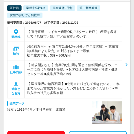
正社員
業種未経験OK
完全週休2日制
第二新卒歓迎
女性のおしごと掲載中
情報更新日：2026/08/07 終了予定日：2026/11/05
【 直行直帰・マイカー通勤OK／UIターン歓迎 】 希望を考慮
して「札幌市／旭川市／函館市」のいず…
勤務地
月給25万円～ ＋ 賞与年2回(4.3ヶ月分／昨年度実績) ＋ 業績賞
与(業績により決定) ※上記はあくまで最低…
給与
初年度の年収：
382～500万円
【 新規開拓なし 】定期的な訪問を通じて信頼関係を深め、ニ
ーズに応じた商材を提案。■お客様は大規模病院・検査・健診
仕事内容
センター等 ■残業月平均20h程
【 医療業界の知識不問 】■北海道に根ざして働きたい方、これ
まで培った営業力を活かしたい方もぜひご応募ください！■中
対象と
途入社の社員も多数在籍
なる方
企業データ
設立：1913年4月／本社所在地：北海道