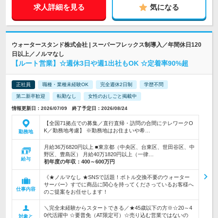
求人詳細を見る
気になる
ウォータースタンド株式会社 | スーパーフレックス制導入／年間休日120
日以上／ノルマなし
【ルート営業】☆週休3日や週1出社もOK ☆定着率90%超
正社員
職種・業種未経験OK
完全週休2日制
学歴不問
第二新卒歓迎
転勤なし
女性のおしごと掲載中
情報更新日：2026/07/09 終了予定日：2026/08/24
【全国71拠点での募集／直行直帰・訪問の合間にテレワークO
K／勤務地考慮】 ※勤務地はお住まいや希…
勤務地
月給36万6820円以上 ■東京都（中央区、台東区、世田谷区、中
野区、豊島区） 月給40万1820円以上（一律…
給与
初年度の年収：
400～600万円
《★ノルマなし ★SNSで話題！ボトル交換不要のウォーター
サーバー》すでに商品に関心を持ってくださっているお客様へ
仕事内容
のご提案をお任せします！
＼完全未経験からスタートできる／★45歳以下の方※☆20～4
0代活躍中 ☆要普免（AT限定可）☆売り込む営業ではないの
対象と