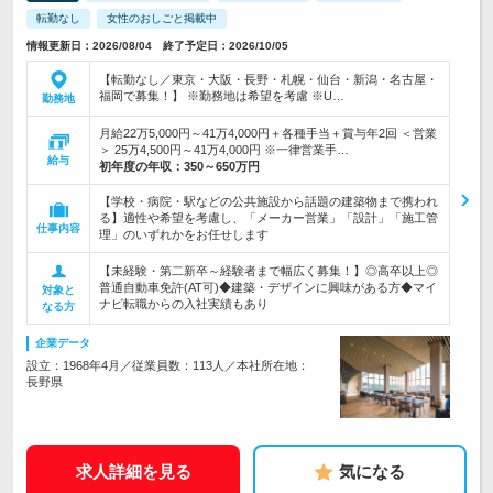
転勤なし
女性のおしごと掲載中
情報更新日：2026/08/04 終了予定日：2026/10/05
【転勤なし／東京・大阪・長野・札幌・仙台・新潟・名古屋・
福岡で募集！】 ※勤務地は希望を考慮 ※U…
勤務地
月給22万5,000円～41万4,000円＋各種手当＋賞与年2回 ＜営業
＞ 25万4,500円～41万4,000円 ※一律営業手…
給与
初年度の年収：
350～650万円
【学校・病院・駅などの公共施設から話題の建築物まで携われ
る】適性や希望を考慮し、「メーカー営業」「設計」「施工管
仕事内容
理」のいずれかをお任せします
【未経験・第二新卒～経験者まで幅広く募集！】◎高卒以上◎
普通自動車免許(AT可)◆建築・デザインに興味がある方◆マイ
対象と
ナビ転職からの入社実績もあり
なる方
企業データ
設立：1968年4月／従業員数：113人／本社所在地：
長野県
求人詳細を見る
気になる