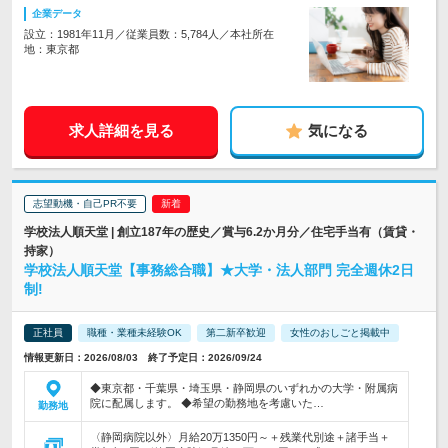
企業データ
設立：1981年11月／従業員数：5,784人／本社所在
地：東京都
求人詳細を見る
気になる
志望動機・自己PR不要
学校法人順天堂 | 創立187年の歴史／賞与6.2か月分／住宅手当有（賃貸・
持家）
学校法人順天堂【事務総合職】★大学・法人部門 完全週休2日
制!
正社員
職種・業種未経験OK
第二新卒歓迎
女性のおしごと掲載中
情報更新日：2026/08/03 終了予定日：2026/09/24
◆東京都・千葉県・埼玉県・静岡県のいずれかの大学・附属病
院に配属します。 ◆希望の勤務地を考慮いた…
勤務地
〈静岡病院以外〉月給20万1350円～＋残業代別途＋諸手当＋