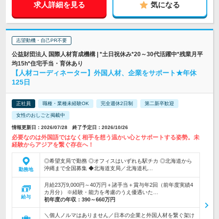
求人詳細を見る
気になる
志望動機・自己PR不要
公益財団法人 国際人材育成機構 | *土日祝休み*20～30代活躍中*残業月平
均15h*住宅手当・育休あり
【人材コーディネーター】外国人材、企業をサポート★年休
125日
正社員
職種・業種未経験OK
完全週休2日制
第二新卒歓迎
女性のおしごと掲載中
情報更新日：2026/07/28 終了予定日：2026/10/26
必要なのは外国語ではなく相手を想う温かい心とサポートする姿勢。未
経験からアジアを繋ぐ存在へ！
◎希望支局で勤務 ◎オフィスはいずれも駅チカ ◎北海道から
沖縄まで全国募集 ◆北海道支局／北海道札…
勤務地
月給23万9,000円～40万円＋諸手当＋賞与年2回（前年度実績4
カ月分） ※経験・能力を考慮のうえ優遇いた…
給与
初年度の年収：
390～660万円
＼個人ノルマはありません／日本の企業と外国人材を繋ぐ架け