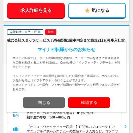
求人詳細を見る
気になる
志望動機・自己PR不要
株式会社スタッフサービス | Web面接1回◆内定まで最短2日も可◆入社前
研修確約◆連休取得可
マイナビ転職からのお知らせ
在宅勤務案件あり【事務】残業月平均8時間★未経験OK★年休
125日
マイナビ転職では、サイトの継続的な改善や、ユーザーのみなさまに最適化され
た広告を配信すること等を目的に、Cookie等の「インフォマティブデータ」を利
用しています。
正社員
職種・業種未経験OK
完全週休2日制
学歴不問
インフォマティブデータの提供を無効にしたい場合は「確認する」ボタンのリン
第二新卒歓迎
リモートワーク可
女性のおしごと掲載中
ク先から停止（オプトアウト）を行うことができます。
情報更新日：2026/08/04 終了予定日：2026/09/07
※オプトアウトをした場合、マイナビ転職の一部サービスを利用できない場合が
あります。
【転勤なし】北海道から九州まで46都道府県の各プロジェクト
先(★テレワーク実績あり) ★面接地エリ…
勤務地
閉じる
確認する
◆東京・神奈川・千葉・埼玉勤務:月給24万5,000円～55万円＋
各種手当（残業手当全額支給等） ◆その他の…
給与
初年度の年収：
300～600万円
【オフィスワークデビュー応援！】IT関連のプロジェクトで、
マニュアル作成やシステムへの数値データ入力など、コツコツ