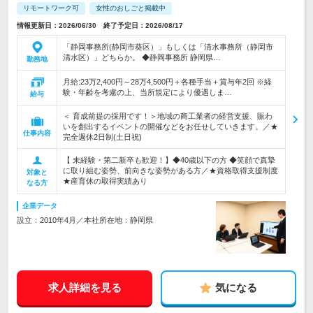
リモートワーク可
女性のおしごと掲載中
情報更新日：2026/06/30 終了予定日：2026/08/17
「静岡事務所(静岡市葵区）」もしくは「清水事務所（静岡市
清水区）」どちらか。 ◆静岡事務所 静岡県…
勤務地
月給:23万2,400円～28万4,500円＋各種手当＋賞与年2回 ※経
験・年齢を考慮の上、当所規定により優遇しま…
給与
＜ 育成前提の採用です！＞地域の商工業者の経営支援、賑わ
いを創出するイベントの開催などをお任せしていきます。／★
仕事内容
完全週休2日制(土日祝)
【 未経験・第二新卒も歓迎！】◆40歳以下の方 ◆笑顔で真摯
に取り組む姿勢、前向きな姿勢がある方／★資格取得支援制度
対象と
★産育休の取得実績あり
なる方
企業データ
設立：2010年4月／本社所在地：静岡県
求人詳細を見る
気になる