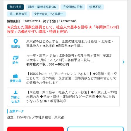
契約社員
職種・業種未経験OK
完全週休2日制
学歴不問
第二新卒歓迎
女性のおしごと掲載中
情報更新日：2026/07/31 終了予定日：2026/09/03
★安定した国家公務員として、社会人の基本を習得 ★「年間休日120日
程度」の働きやすい環境・待遇も充実♪
東京都をはじめとする、全国の駐屯地または基地 ＜北海道・
東北地方＞ ■北海道 ■青森県 ■岩手県…
勤務地
＜中卒・高卒＞ 月給：239,500円＋各種手当＋賞与（年2回）
＜大卒＞ 月給：257,200円＋各種手当＋賞与…
給与
初年度の年収：
360～460万円
【100以上のキャリアにチャレンジできる！】★2等陸・海・空
士として、国の防衛・災害派遣・国際貢献などの自衛官として
仕事内容
の業務をお任せします！
【未経験・第二新卒・社会人デビュー歓迎】◆18歳以上～33歳
未満の方 ◆学歴・資格・運動経験など一切不問 ◆体力に自信
対象と
がない方もOK！教育体制◎
なる方
企業データ
設立：1954年7月／本社所在地：東京都