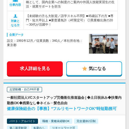
橋として、国内企業への制度のご案内や外国人技能実習生の生
仕事内容
活・就業サポートを担当
【未経験の方も大歓迎／語学スキル不問】■45歳以下の方 ■専
門・短大卒以上 ■要普通免許（AT限定可） ◎異業種出身の20
対象と
～30代が活躍中！
なる方
企業データ
設立：1991年12月／従業員数：340人／本社所在地：
東京都
求人詳細を見る
気になる
志望動機・自己PR不要
一般社団法人VCスタートアップ労働衛生推進協会 | ◆土日祝休み◆扶養内
勤務OK◆残業なし◆ネイル・髪色自由
健康保険組合の【事務】*フルリモートワークOK*時短勤務可
パート・アルバイト
職種・業種未経験OK
完全週休2日制
第二新卒歓迎
転勤なし
リモートワーク可