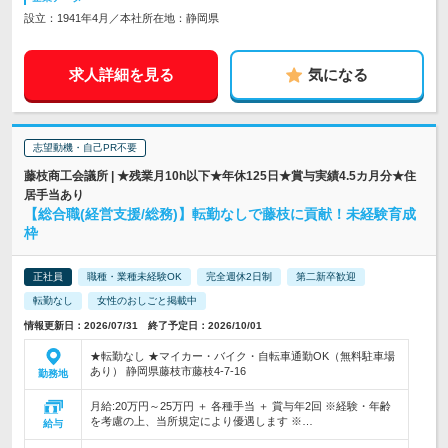
設立：1941年4月／本社所在地：静岡県
求人詳細を見る
気になる
志望動機・自己PR不要
藤枝商工会議所 | ★残業月10h以下★年休125日★賞与実績4.5カ月分★住
居手当あり
【総合職(経営支援/総務)】転勤なしで藤枝に貢献！未経験育成
枠
正社員
職種・業種未経験OK
完全週休2日制
第二新卒歓迎
転勤なし
女性のおしごと掲載中
情報更新日：2026/07/31 終了予定日：2026/10/01
★転勤なし ★マイカー・バイク・自転車通勤OK（無料駐車場
あり） 静岡県藤枝市藤枝4-7-16
勤務地
月給:20万円～25万円 ＋ 各種手当 ＋ 賞与年2回 ※経験・年齢
を考慮の上、当所規定により優遇します ※…
給与