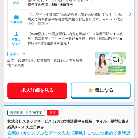
給28.5万円～ 〈その他〉月給26.5万円～ ※…
給与
初年度の年収：
350～500万円
【“ホワイト企業認定”の未経験者も安心の研修制度あり！】配
属先で資料作成や各種管理業務をお任せします。★20～30代が
仕事内容
中心に活躍中！
【Web面接OK&面接翌日の内定も可能！】＜学歴不問＞★未経
験・第二新卒・フリーター歓迎★学歴・経験・転職回数不問★
対象と
昇給年2回で頑張りを還元！
なる方
企業データ
設立：2019年6月／従業員数：8,119人／本社所在
地：東京都
求人詳細を見る
気になる
志望動機・自己PR不要
株式会社スタッフサービス | 20代女性活躍中★服装・ネイル・髪型自由★
残業0～5H★土日休み
在宅OK★シンプルなデータ入力【事務】こつこつ進めて定時退