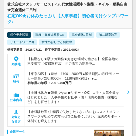
株式会社スタッフサービス | ＜20代女性活躍中＞髪型・ネイル・服装自由
★完全週休二日制
在宅OK★お休みたっぷり【人事事務】初心者向けシンプルワー
ク♪
紹介予定派遣
職種・業種未経験OK
完全週休2日制
第二新卒歓迎
リモートワーク可
女性のおしごと掲載中
情報更新日：2026/07/21 終了予定日：2026/08/24
【転勤なし★駅チカ勤務★好きな場所で働ける】 全国各地の
主要都市（47都道府県） ※ご希望の勤務地…
勤務地
【東京23区】 ●時給 1700～2000円 ●派遣期間の月収例 メー
カー勤務／28万8000円（1日8時間×20日） ●…
給与
初年度の年収：
200～400万円
【土日祝休み★残業少なめ★リモートOK】大手・人気企業を
はじめとした、人事事務のお仕事（働く環境の整備・採用な
仕事内容
ど）をお任せします♪
【未経験歓迎♪】転職で失敗したくない方におススメ！オフィ
スワークが初めての方もぜひご応募ください。充実のサポート
対象と
体制でお迎えします！
なる方
企業データ