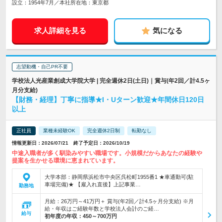
設立：1954年7月／本社所在地：東京都
求人詳細を見る
気になる
志望動機・自己PR不要
学校法人光産業創成大学院大学 | 完全週休2日(土日)｜賞与(年2回／計4.5ヶ
月分支給)
【財務・経理】丁寧に指導★I・Uターン歓迎★年間休日120日
以上
正社員
業種未経験OK
完全週休2日制
転勤なし
情報更新日：2026/07/21 終了予定日：2026/10/19
中途入職者が多く馴染みやすい職場です。小規模だからあなたの経験や
提案を生かせる環境に恵まれています。
大学本部：静岡県浜松市中央区呉松町1955番1 ★車通勤可(駐
車場完備)★ 【雇入れ直後】上記事業…
勤務地
月給：26万円～41万円＋ 賞与(年2回／計4.5ヶ月分支給) ※月
給・年収はご経験年数と学校法人会計のご経…
給与
初年度の年収：
450～700万円