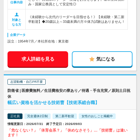
仕事内容
み・国家公務員として安定性◎
《未経験から次代のリーダーを目指せる！》【未経験・第二新
対象と
卒歓迎】◆20歳以上～33歳未満の方※体力試験はありません！
なる方
企業データ
設立：1954年7月／本社所在地：東京都
求人詳細を見る
気になる
志望動機・自己PR不要
防衛省 | 医療費無料／生活費格安の寮あり／待遇・手当充実／原則土日祝
休
幅広い資格を活かせる技術曹【技術系総合職】
正社員
完全週休2日制
第二新卒歓迎
女性のおしごと掲載中
情報更新日：2026/07/31 終了予定日：2026/09/03
「危なくない？」「体育会系？」「休めなさそう」…「技術曹」は違い
ます！