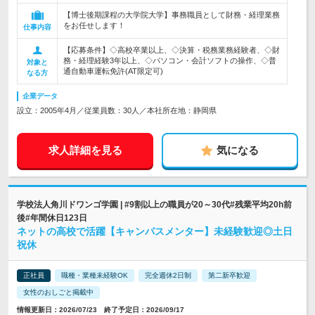
【博士後期課程の大学院大学】事務職員として財務・経理業務
をお任せします！
仕事内容
【応募条件】◇高校卒業以上、◇決算・税務業務経験者、◇財
務・経理経験3年以上、◇パソコン・会計ソフトの操作、◇普
対象と
通自動車運転免許(AT限定可)
なる方
企業データ
設立：2005年4月／従業員数：30人／本社所在地：静岡県
求人詳細を見る
気になる
学校法人角川ドワンゴ学園 | #9割以上の職員が20～30代#残業平均20h前
後#年間休日123日
ネットの高校で活躍【キャンパスメンター】未経験歓迎◎土日
祝休
正社員
職種・業種未経験OK
完全週休2日制
第二新卒歓迎
女性のおしごと掲載中
情報更新日：2026/07/23 終了予定日：2026/09/17