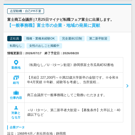
志望動機・自己PR不要
富士商工会議所 | 7月25日マイナビ転職フェア富士に出展します。
【一般事務職】富士市の企業・地域の発展に貢献
正社員
職種・業種未経験OK
完全週休2日制
第二新卒歓迎
転勤なし
女性のおしごと掲載中
情報更新日：2026/07/17 終了予定日：2026/08/20
《転勤なし／U・Iターン歓迎》静岡県富士市瓜島町82番地
勤務地
【月給】227,200円～※満22歳大学新卒の金額です。※令和８
年4月実績 ※年齢、経験等を考慮し、当所規程…
給与
商工会議所で一般事務職としてご勤務いただきます。
仕事内容
＜U・Iターン、第二新卒者大歓迎＞【募集条件】大卒以上・40
対象と
歳以下など
なる方
企業データ
設立：1968年4月／本社所在地：静岡県