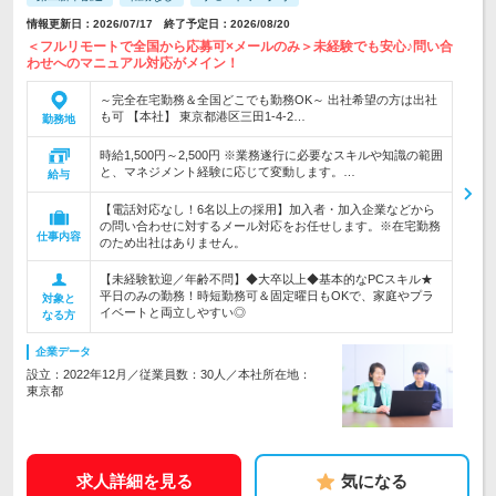
情報更新日：2026/07/17 終了予定日：2026/08/20
＜フルリモートで全国から応募可×メールのみ＞未経験でも安心♪問い合
わせへのマニュアル対応がメイン！
～完全在宅勤務＆全国どこでも勤務OK～ 出社希望の方は出社
も可 【本社】 東京都港区三田1-4-2…
勤務地
時給1,500円～2,500円 ※業務遂行に必要なスキルや知識の範囲
と、マネジメント経験に応じて変動します。…
給与
【電話対応なし！6名以上の採用】加入者・加入企業などから
の問い合わせに対するメール対応をお任せします。※在宅勤務
仕事内容
のため出社はありません。
【未経験歓迎／年齢不問】◆大卒以上◆基本的なPCスキル★
平日のみの勤務！時短勤務可＆固定曜日もOKで、家庭やプラ
対象と
イベートと両立しやすい◎
なる方
企業データ
設立：2022年12月／従業員数：30人／本社所在地：
東京都
求人詳細を見る
気になる