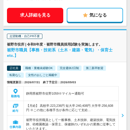
求人詳細を見る
気になる
志望動機・自己PR不要
裾野市役所 | 令和8年度・裾野市職員採用試験を実施します。
裾野市職員【事務・技術系（土木・建築・電気）・保育士
etc.】
正社員
職種・業種未経験OK
完全週休2日制
第二新卒歓迎
転勤なし
女性のおしごと掲載中
情報更新日：2026/07/31 終了予定日：2026/09/03
静岡県裾野市佐野1059※マイカー通勤可
勤務地
【月給】 高校卒:223,236円 短大卒:240,408円 大学卒:256,608
円 ※この他に各種手当が条件に応じて支給…
給与
裾野市役所職員として一般事務、土木技師、建築技師、電気技
師、幼稚園教諭・保育士、保健師のいずれかの業務に従事して
仕事内容
いただきます。