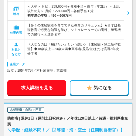
＜大卒＞ 月給：239,600円＋各種手当＋賞与（年2回） ＜上記
以外の方＞ 月給：224,600円＋各種手当＋賞…
給与
初年度の年収：
450～600万円
【多くの未経験者を育ててきた教育カリキュラム】★まずは基
礎教育で必要な知識を学び、シミュレーターでの訓練、練習機
仕事内容
での飛行へと進みます
《大切なのは「飛びたい」という想い》【未経験・第二新卒歓
迎】◆18歳以上～24歳未満◆高卒者(見込含)または高専3年次
対象と
修了者
なる方
企業データ
設立：1954年7月／本社所在地：東京都
求人詳細を見る
気になる
志望動機・自己PR不要
防衛省 | 週休2日（原則土日祝休み）／年休120日以上／待遇・福利厚生充
実
＼学歴・経験不問！／【2等陸・海・空士（任期制自衛官）】