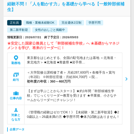
経験不問！「人を動かす力」を基礎から学べる【一般幹部候補
生】
正社員
職種・業種未経験OK
完全週休2日制
学歴不問
第二新卒歓迎
女性のおしごと掲載中
情報更新日：2026/07/31 終了予定日：2026/09/03
★安定した国家公務員として「幹部候補生学校」へ ★基礎からマネジ
メントを学び、将来のリーダーに！
東京都をはじめとする、全国の駐屯地または基地 ＜北海道・
東北地方＞ ■北海道 ■青森県 ■岩手県…
勤務地
＜大学院修士課程修了者＞ 月給287,600円＋各種手当＋賞与
（年2回） ※幹部任官後：月給304,700円 ＜院…
給与
初年度の年収：
360～460万円
【まずは学ぶことからスタート】★約1年間「幹部候補生学
校」でじっくりリーダー教育を受けます ★卒業後、小さなチ
仕事内容
ームからリーダーにチャレンジ！
《管理職の経験はゼロでOK！》【未経験・第二新卒歓迎】◆2
対象と
0歳以上～26歳未満の方 ◆学歴不問 ◆体力試験はありません！
なる方
企業データ