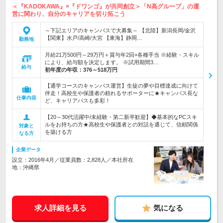
＜『KADOKAWA』×『ドワンゴ』が共同創立＞「N高グループ」の運
営に関わり、自分のキャリアを切り拓こう
～下記エリアのキャンパスで大募集～ 【北陸】新潟長岡/金沢
【関東】水戸/高崎/大宮 【東海】静岡…
勤務地
月給21万500円～29万円＋賞与年2回+各種手当 ※経験・スキル
により、給与額を決定します。 ※試用期間3…
給与
初年度の年収：
376～518万円
【通学コースのキャンパス運営】生徒の夢や目標達成に向けて
伴走！高校生や保護者の頼れるサポーターに★キャンパス長な
仕事内容
ど、キャリアパスも多彩！
【20～30代活躍中/未経験・第二新卒歓迎】◆基本的なPCスキ
ルをお持ちの方★高校生や保護者との対話を通じて、信頼関係
対象と
を築ける方
なる方
企業データ
設立：2016年4月／従業員数：2,828人／本社所在
地：沖縄県
求人詳細を見る
気になる