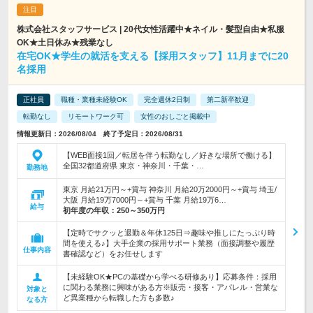
株式会社スタッフサービス | 20代女性活躍中★ネイル・髪型自由★私服
OK★土日休み★残業なし
在宅OK★学生の就活を支える【採用スタッフ】11月までに20
名採用
正社員
職種・業種未経験OK
完全週休2日制
第二新卒歓迎
転勤なし
リモートワーク可
女性のおしごと掲載中
情報更新日：2026/08/04 終了予定日：2026/08/31
【WEB面接1回／転居を伴う転勤なし／好きな場所で働ける】
全国32都道府県 東京・神奈川・千葉・…
勤務地
東京 月給21万円～+賞与 神奈川 月給20万2000円～+賞与 埼玉/
大阪 月給19万7000円～+賞与 千葉 月給19万6…
給与
初年度の年収：
250～350万円
【定時でサクッと退勤＆年休125日⇒趣味や推しにたっぷり時
間を使える♪】大手企業の採用サポート業務（面接調整や履歴
仕事内容
書確認など）をお任せします
【未経験OK★PCの基礎から学べる研修あり】応募条件：採用
に関わる業務に興味がある方※販売・接客・アパレル・営業な
対象と
ど異業種から転職した方も多数♪
なる方