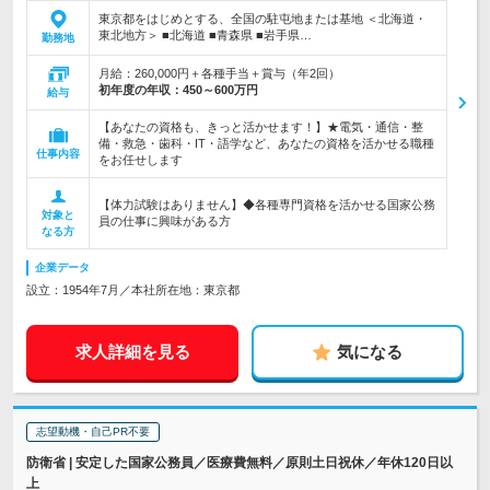
東京都をはじめとする、全国の駐屯地または基地 ＜北海道・
東北地方＞ ■北海道 ■青森県 ■岩手県…
勤務地
月給：260,000円＋各種手当＋賞与（年2回）
初年度の年収：
450～600万円
給与
【あなたの資格も、きっと活かせます！】★電気・通信・整
備・救急・歯科・IT・語学など、あなたの資格を活かせる職種
仕事内容
をお任せします
【体力試験はありません】◆各種専門資格を活かせる国家公務
対象と
員の仕事に興味がある方
なる方
企業データ
設立：1954年7月／本社所在地：東京都
求人詳細を見る
気になる
志望動機・自己PR不要
防衛省 | 安定した国家公務員／医療費無料／原則土日祝休／年休120日以
上