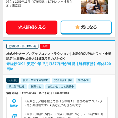
設立：1981年11月／従業員数：5,784人／本社所在
地：東京都
求人詳細を見る
気になる
志望動機・自己PR不要
株式会社オープンアップコンストラクション | 上場GROUP&ホワイト企業
認定/土日祝休&最大11連休/9月の入社OK
未経験OK！安定企業で月収37万円が可能【総務事務】年休120
日/o
正社員
職種・業種未経験OK
完全週休2日制
学歴不問
第二新卒歓迎
転勤なし
女性のおしごと掲載中
情報更新日：2026/08/07 終了予定日：2026/09/10
《転勤なし／腰を据えて働ける環境！》 全国の各プロジェク
ト先が勤務地です♪ ★あなたの好きな街でず…
勤務地
〈東京〉月給28万円～ 〈大阪〉月給26.9万円～ 〈名古屋〉月