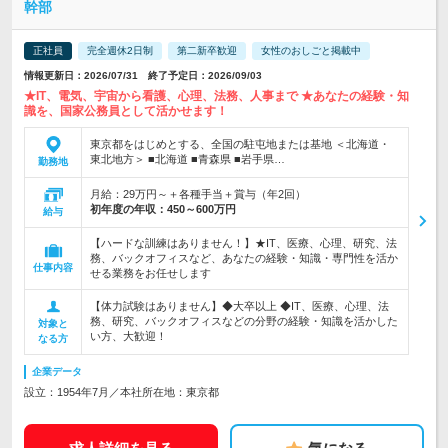
幹部
正社員
完全週休2日制
第二新卒歓迎
女性のおしごと掲載中
情報更新日：2026/07/31 終了予定日：2026/09/03
★IT、電気、宇宙から看護、心理、法務、人事まで ★あなたの経験・知
識を、国家公務員として活かせます！
東京都をはじめとする、全国の駐屯地または基地 ＜北海道・
東北地方＞ ■北海道 ■青森県 ■岩手県…
勤務地
月給：29万円～＋各種手当＋賞与（年2回）
初年度の年収：
450～600万円
給与
【ハードな訓練はありません！】★IT、医療、心理、研究、法
務、バックオフィスなど、あなたの経験・知識・専門性を活か
仕事内容
せる業務をお任せします
【体力試験はありません】◆大卒以上 ◆IT、医療、心理、法
務、研究、バックオフィスなどの分野の経験・知識を活かした
対象と
い方、大歓迎！
なる方
企業データ
設立：1954年7月／本社所在地：東京都