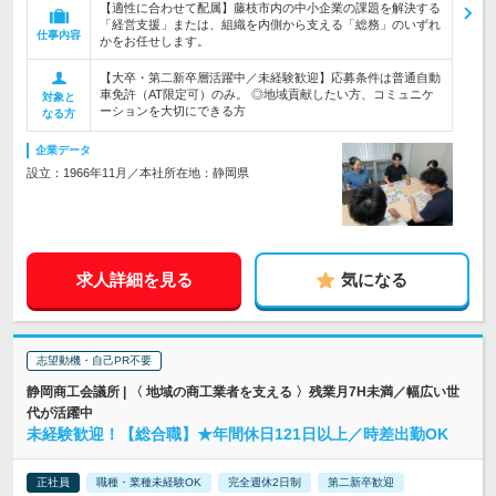
【適性に合わせて配属】藤枝市内の中小企業の課題を解決する
「経営支援」または、組織を内側から支える「総務」のいずれ
仕事内容
かをお任せします。
【大卒・第二新卒層活躍中／未経験歓迎】応募条件は普通自動
車免許（AT限定可）のみ。 ◎地域貢献したい方、コミュニケ
対象と
ーションを大切にできる方
なる方
企業データ
設立：1966年11月／本社所在地：静岡県
求人詳細を見る
気になる
志望動機・自己PR不要
静岡商工会議所 | 〈 地域の商工業者を支える 〉残業月7H未満／幅広い世
代が活躍中
未経験歓迎！【総合職】★年間休日121日以上／時差出勤OK
正社員
職種・業種未経験OK
完全週休2日制
第二新卒歓迎