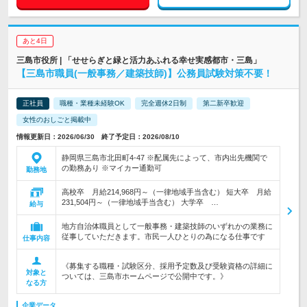
あと4日
三島市役所 | 「せせらぎと緑と活力あふれる幸せ実感都市・三島」
【三島市職員(一般事務／建築技師)】公務員試験対策不要！
正社員
職種・業種未経験OK
完全週休2日制
第二新卒歓迎
女性のおしごと掲載中
情報更新日：2026/06/30 終了予定日：2026/08/10
静岡県三島市北田町4-47 ※配属先によって、市内出先機関で
の勤務あり ※マイカー通勤可
勤務地
高校卒 月給214,968円～（一律地域手当含む） 短大卒 月給
231,504円～（一律地域手当含む） 大学卒 …
給与
地方自治体職員として一般事務・建築技師のいずれかの業務に
従事していただきます。市民一人ひとりの為になる仕事です
仕事内容
《募集する職種・試験区分、採用予定数及び受験資格の詳細に
対象と
ついては、三島市ホームページで公開中です。》
なる方
企業データ