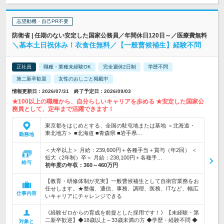
志望動機・自己PR不要
防衛省 | 任期のない安定した国家公務員／年間休日120日～／医療費無料
＼基本土日祝休み！衣食住無料／【一般曹候補生】経験不問
正社員
職種・業種未経験OK
完全週休2日制
学歴不問
第二新卒歓迎
女性のおしごと掲載中
情報更新日：2026/07/31 終了予定日：2026/09/03
★100以上の職種から、自分らしいキャリアを歩める ★安定した国家公
務員として、定年まで活躍できます！
東京都をはじめとする、全国の駐屯地または基地 ＜北海道・
東北地方＞ ■北海道 ■青森県 ■岩手県…
勤務地
＜大卒以上＞ 月給：239,600円＋各種手当＋賞与（年2回） ＜
短大（2年制）卒＞ 月給：238,100円＋各種手…
給与
初年度の年収：
360～460万円
【教育・研修体制が充実】一般曹候補生として自衛官業務をお
任せします。★整備、通信、事務、調理、医務、ITなど、幅広
仕事内容
いキャリアにチャレンジできる
《経験ゼロからの育成を前提とした採用です！》【未経験・第
二新卒歓迎】◆18歳以上～33歳未満の方 ◆学歴・経験不問 ◆
対象と