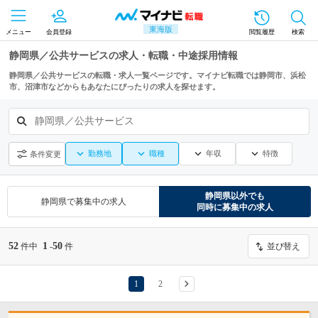
東海版
メニュー
会員登録
閲覧履歴
検索
静岡県／公共サービスの求人・転職・中途採用情報
静岡県／公共サービスの転職・求人一覧ページです。マイナビ転職では静岡市、浜松
市、沼津市などからもあなたにぴったりの求人を探せます。
静岡県／公共サービス
勤務地
職種
年収
特徴
条件変更
静岡県
以外でも
静岡県
で募集中の求人
同時に募集中の求人
52
1
50
件中
-
件
並び替え
1
2