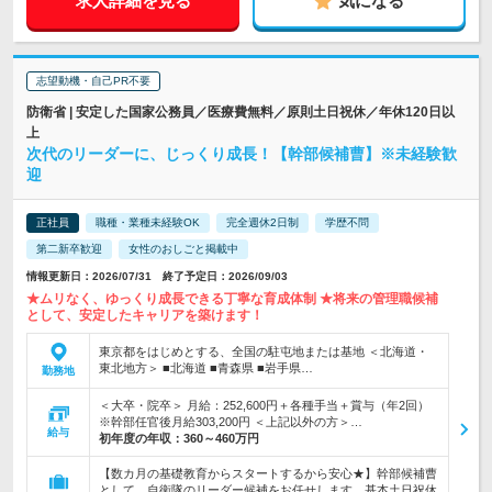
求人詳細を見る
気になる
志望動機・自己PR不要
防衛省 | 安定した国家公務員／医療費無料／原則土日祝休／年休120日以
上
次代のリーダーに、じっくり成長！【幹部候補曹】※未経験歓
迎
正社員
職種・業種未経験OK
完全週休2日制
学歴不問
第二新卒歓迎
女性のおしごと掲載中
情報更新日：2026/07/31 終了予定日：2026/09/03
★ムリなく、ゆっくり成長できる丁寧な育成体制 ★将来の管理職候補
として、安定したキャリアを築けます！
東京都をはじめとする、全国の駐屯地または基地 ＜北海道・
東北地方＞ ■北海道 ■青森県 ■岩手県…
勤務地
＜大卒・院卒＞ 月給：252,600円＋各種手当＋賞与（年2回）
※幹部任官後月給303,200円 ＜上記以外の方＞…
給与
初年度の年収：
360～460万円
【数カ月の基礎教育からスタートするから安心★】幹部候補曹
として、自衛隊のリーダー候補をお任せします。基本土日祝休