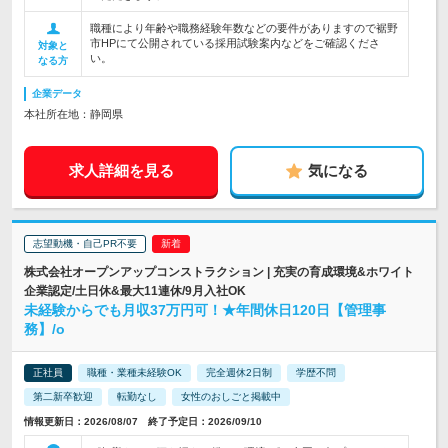
職種により年齢や職務経験年数などの要件がありますので裾野
市HPにて公開されている採用試験案内などをご確認くださ
対象と
い。
なる方
企業データ
本社所在地：静岡県
求人詳細を見る
気になる
志望動機・自己PR不要
株式会社オープンアップコンストラクション | 充実の育成環境&ホワイト
企業認定/土日休&最大11連休/9月入社OK
未経験からでも月収37万円可！★年間休日120日【管理事
務】/o
正社員
職種・業種未経験OK
完全週休2日制
学歴不問
第二新卒歓迎
転勤なし
女性のおしごと掲載中
情報更新日：2026/08/07 終了予定日：2026/09/10