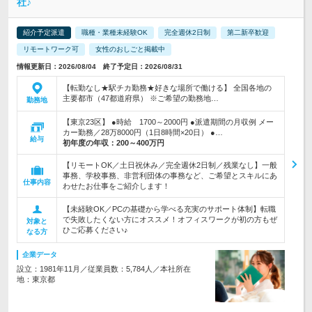
社♪
紹介予定派遣
職種・業種未経験OK
完全週休2日制
第二新卒歓迎
リモートワーク可
女性のおしごと掲載中
情報更新日：2026/08/04 終了予定日：2026/08/31
【転勤なし★駅チカ勤務★好きな場所で働ける】 全国各地の
主要都市（47都道府県） ※ご希望の勤務地…
勤務地
【東京23区】 ●時給 1700～2000円 ●派遣期間の月収例 メー
カー勤務／28万8000円（1日8時間×20日） ●…
給与
初年度の年収：
200～400万円
【リモートOK／土日祝休み／完全週休2日制／残業なし】一般
事務、学校事務、非営利団体の事務など、ご希望とスキルにあ
仕事内容
わせたお仕事をご紹介します！
【未経験OK／PCの基礎から学べる充実のサポート体制】転職
で失敗したくない方にオススメ！オフィスワークが初の方もぜ
対象と
ひご応募ください♪
なる方
企業データ
設立：1981年11月／従業員数：5,784人／本社所在
地：東京都