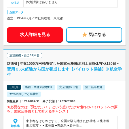
体力試験はありません！
なる方
企業データ
設立：1954年7月／本社所在地：東京都
求人詳細を見る
気になる
志望動機・自己PR不要
防衛省 | 年収1000万円可/安定した国家公務員/原則土日祝休/年休120日～
費用０♪未経験から国が養成します【パイロット候補】※航空学
生
正社員
職種・業種未経験OK
完全週休2日制
第二新卒歓迎
女性のおしごと掲載中
情報更新日：2026/07/31 終了予定日：2026/09/03
★必要なのは「飛びたい！」という想いだけ★憧れのパイロットへの夢
を、国家公務員として叶えるチャンス！
東京都をはじめとする、全国の駐屯地または基地 ＜北海道・
東北地方＞ ■北海道 ■青森県 ■岩手県…
勤務地