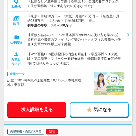
《転勤なし／腰を据えて働ける環境！》 全国の各プロジェク
ト先が勤務地です♪ ★あなたの好きな街でず…
勤務地
〈東京〉月給28万円～ 〈大阪〉月給26.9万円～ 〈名古屋〉月
給28.5万円～ 〈その他〉月給26.5万円～ ※…
給与
初年度の年収：
350～500万円
【研修があるので、PCの基本操作やExcelの使い方も学べる】
資料作成や書類のファイリング等のバックオフィス業務をお任
仕事内容
せ★先輩の90％以上が未経験
【Web面接OK&面接翌日の内定も可能】＜学歴不問＞★未経
験・第二新卒・フリーター歓迎★経験・転職回数不問★昇給年
対象と
2回で頑張りをしっかり還元！
なる方
企業データ
設立：2019年6月／従業員数：8,119人／本社所在
地：東京都
求人詳細を見る
気になる
志望動機・自己PR不要