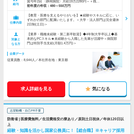
賞与年2回 〈静岡病院〉月給19万2280円～＋残…
給与
初年度の年収：
480～550万円
【教育・医療を支えるやりがいを】★経験やスキルに応じ、い
ずれかの部門に配属いたします。＜大学・法人部門は完全週休
仕事内容
2日制(土日)＞
【業界・職種未経験・第二新卒歓迎】◆4年制大学卒以上◆基
本的なPCスキル★未経験から入職した先輩が活躍中＜病院部
対象と
門は特別手当支給(月額1.4万円)＞
なる方
企業データ
従業員数：8,644人／本社所在地：東京都
求人詳細を見る
気になる
志望動機・自己PR不要
防衛省 | 医療費無料／生活費格安の寮あり／原則土日祝休／年休120日以
上
経験・知識を活かし国家公務員に！【総合職】※キャリア採用