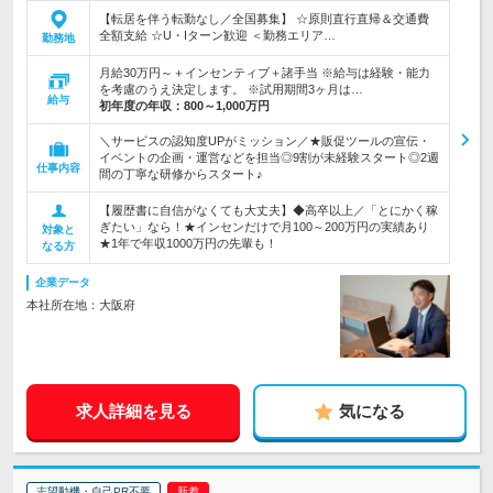
【転居を伴う転勤なし／全国募集】 ☆原則直行直帰＆交通費
全額支給 ☆U・Iターン歓迎 ＜勤務エリア…
勤務地
月給30万円～＋インセンティブ＋諸手当 ※給与は経験・能力
を考慮のうえ決定します。 ※試用期間3ヶ月は…
給与
初年度の年収：
800～1,000万円
＼サービスの認知度UPがミッション／★販促ツールの宣伝・
イベントの企画・運営などを担当◎9割が未経験スタート◎2週
仕事内容
間の丁寧な研修からスタート♪
【履歴書に自信がなくても大丈夫】◆高卒以上／「とにかく稼
ぎたい」なら！★インセンだけで月100～200万円の実績あり
対象と
★1年で年収1000万円の先輩も！
なる方
企業データ
本社所在地：大阪府
求人詳細を見る
気になる
志望動機・自己PR不要