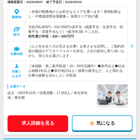
情報更新日：2026/08/07 終了予定日：2026/09/10
＜全国の勤務地からお好きなエリアを選べます！原則転勤な
し・47都道府県全国募集＞ 採用エリア内の通…
勤務地
月給256,800円～310,350円+諸手当（残業手当・住居手当・扶
養手当・営業手当など）+賞与年2回 ※ご入社…
給与
初年度の年収：
420～500万円
《人と向き合う力が活きる仕事》お客さまを訪問し、ご契約内
容の確認やアフターフォローを担当。人生の節目に寄り添いな
仕事内容
がら、安心をお届けします。
《未経験・第二新卒歓迎！20～30代活躍中》◆高卒以上◆社会
人経験1年以上◆原付免許以上◇接客や販売など、人と関わる
対象と
仕事の経験を活かしたい方歓迎
なる方
企業データ
設立：2007年10月／従業員数：17,952人／本社所在
地：東京都
求人詳細を見る
気になる