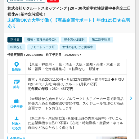
株式会社リクルートスタッフィング | 20～30代前半女性活躍中◆完全土日
祝休み♪基本定時退社！
未経験OK☆大手で働く【商品企画サポート】年休125日★在宅
あり
正社員
職種・業種未経験OK
完全週休2日制
第二新卒歓迎
転勤なし
リモートワーク可
女性のおしごと掲載中
情報更新日：2026/08/04 終了予定日：2026/09/07
【東京・神奈川・千葉・埼玉・大阪・愛知・兵庫・京都・宮
城・福岡・北海道募集♪】 ※転勤なし！駅近オ…
勤務地
東京：月給20万1100円～月給32万8300円＋賞与年2回 ◆月収U
P例 20代／入社3年目(リクルート)月収20万円…
給与
初年度の年収：
250～437万円
《未経験から始めるシンプルワーク》大手メーカー等で新商品
開発のため企画書確認や書類作成、スケジュール管理など商品
仕事内容
企画サポートをお任せします
《第二新卒・未経験歓迎♪異業種出身の先輩活躍中》作りこん
だ志望動機や自己PR不要♪【在宅・時短勤務・産育休・ネイル
対象と
自由などあなたらしく働ける】
なる方
企業データ