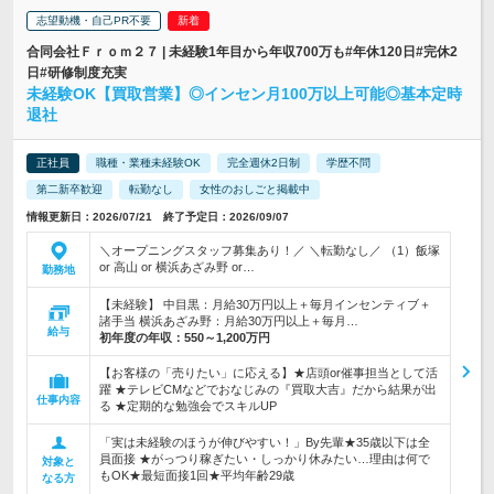
志望動機・自己PR不要
合同会社Ｆｒｏｍ２７ | 未経験1年目から年収700万も#年休120日#完休2
日#研修制度充実
未経験OK【買取営業】◎インセン月100万以上可能◎基本定時
退社
正社員
職種・業種未経験OK
完全週休2日制
学歴不問
第二新卒歓迎
転勤なし
女性のおしごと掲載中
情報更新日：2026/07/21 終了予定日：2026/09/07
＼オープニングスタッフ募集あり！／ ＼転勤なし／ （1）飯塚
or 高山 or 横浜あざみ野 or…
勤務地
【未経験】 中目黒：月給30万円以上＋毎月インセンティブ＋
諸手当 横浜あざみ野：月給30万円以上＋毎月…
給与
初年度の年収：
550～1,200万円
【お客様の「売りたい」に応える】★店頭or催事担当として活
躍 ★テレビCMなどでおなじみの『買取大吉』だから結果が出
仕事内容
る ★定期的な勉強会でスキルUP
「実は未経験のほうが伸びやすい！」By先輩★35歳以下は全
員面接 ★がっつり稼ぎたい・しっかり休みたい…理由は何で
対象と
もOK★最短面接1回★平均年齢29歳
なる方