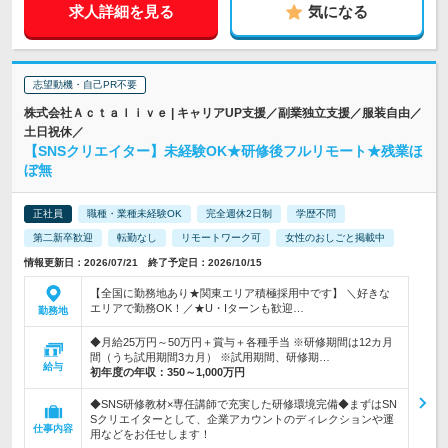
求人詳細を見る
気になる
志望動機・自己PR不要
株式会社Ａｃｔａｌｉｖｅ | キャリアUP支援／副業独立支援／服装自由／
土日祝休／
【SNSクリエイター】未経験OK★研修後フルリモート★残業ほ
ぼ無
正社員
職種・業種未経験OK
完全週休2日制
学歴不問
第二新卒歓迎
転勤なし
リモートワーク可
女性のおしごと掲載中
情報更新日：2026/07/21 終了予定日：2026/10/15
【全国に勤務地あり★関東エリア積極採用中です】 ＼好きな
エリアで勤務OK！／★U・Iターンも歓迎…
勤務地
◆月給25万円～50万円＋賞与＋各種手当 ※研修期間は12カ月
間（うち試用期間3カ月） ※試用期間、研修期…
給与
初年度の年収：
350～1,000万円
◆SNS研修教材×専任講師で充実した研修環境完備◆まずはSN
Sクリエイターとして、企業アカウントのディレクションや運
仕事内容
用などをお任せします！