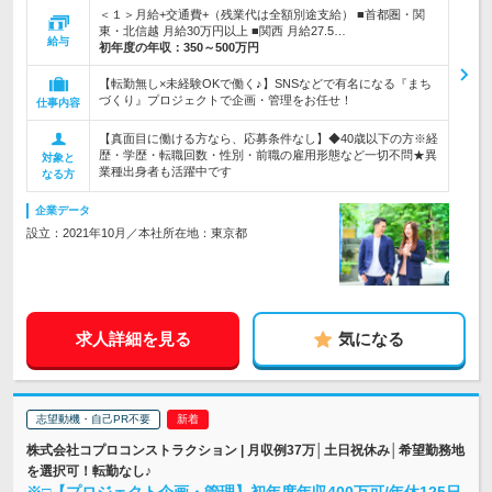
＜１＞月給+交通費+（残業代は全額別途支給） ■首都圏・関
東・北信越 月給30万円以上 ■関西 月給27.5…
給与
初年度の年収：
350～500万円
【転勤無し×未経験OKで働く♪】SNSなどで有名になる『まち
づくり』プロジェクトで企画・管理をお任せ！
仕事内容
【真面目に働ける方なら、応募条件なし】◆40歳以下の方※経
歴・学歴・転職回数・性別・前職の雇用形態など一切不問★異
対象と
業種出身者も活躍中です
なる方
企業データ
設立：2021年10月／本社所在地：東京都
求人詳細を見る
気になる
志望動機・自己PR不要
株式会社コプロコンストラクション | 月収例37万│土日祝休み│希望勤務地
を選択可！転勤なし♪