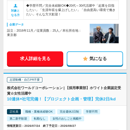
◆学歴不問／完全未経験OK◆20代～30代活躍中「起業を目指
したい」「生涯年収を爆上げしたい」「自由度高い環境で働き
対象と
たい」そんな方大歓迎！
なる方
企業データ
設立：2016年11月／従業員数：25人／本社所在地：
東京都
求人詳細を見る
気になる
志望動機・自己PR不要
株式会社ワールドコーポレーション | 【採用事業部】ホワイト企業認定受
賞☆女性活躍中
10連休×社宅完備！【プロジェクト企画・管理】完休2日/kd
正社員
職種・業種未経験OK
完全週休2日制
学歴不問
第二新卒歓迎
転勤なし
女性のおしごと掲載中
情報更新日：2026/07/24 終了予定日：2026/08/27