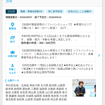
万可
正社員
職種・業種未経験OK
第二新卒歓迎
女性のおしごと掲載中
情報更新日：2026/08/07 終了予定日：2026/09/10
【全国47都道府県のソフトバンクショップ】 ★希望のエリア
で働ける！ ★U・Iターン歓迎！ 《以下…
勤務地
月給200,000円以上 ※上記はあくまでも最低保障額となりま
す。 経験・能力・年齢を考慮し決定します。 …
給与
初年度の年収：
300～500万円
【全国2000店舗以上から希望エリアを選択】ソフトバンクショ
ップにて、ご来店されたお客様の受付や購入アドバイス、各種
仕事内容
事務手続き等をお任せします！
【20代活躍中！7割以上未経験入社】■高卒以上■社会人デビュ
ー歓迎■スマホ知識ゼロでOK！知識は研修で身につけられます
対象と
★お客様の来店は原則予約制
なる方
企業データ
本社所在地：北海道 神奈川県 石川県 新潟県 山梨県
岐阜県 静岡県 愛知県 三重県 滋賀県 京都府 青森県 大
阪府 兵庫県 奈良県 岡山県 広島県 山口県 徳島県 香川
県 愛媛県 高知県 宮城県 福岡県 長崎県 熊本県 大分県
鹿児島県 秋田県 山形県 茨城県 栃木県 埼玉県 東京都