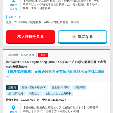
【未経験OK/第二新卒歓迎】20～30代中心に活躍中！IT・web
業界デビューや地域活性化に挑戦したい方大歓迎。働きやすい
対象と
制度・手厚い研修あり。
なる方
企業データ
設立：2019年6月／従業員数：410人／本社所在地：東京都
求人詳細を見る
気になる
志望動機・自己PR不要
株式会社BREXA Engineering | #BREXAグループ #5秒で簡単応募 ＃産育
休の復帰率80％
【総務管理事務】★未経験歓迎★有給消化率98％★年休125日
～
正社員
職種・業種未経験OK
完全週休2日制
学歴不問
第二新卒歓迎
転勤なし
女性のおしごと掲載中
情報更新日：2026/07/24 終了予定日：2026/08/27
【研修後の配属先は希望エリアで通勤可能です！】 ◎研修期
間中はオンライン ◎働き方（転勤なし）の相…
勤務地