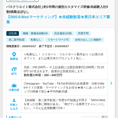
パスクリエイト株式会社 | 約1年間の個別カスタマイズ研修/未経験入社9
割/残業ほぼなし
【SNS＆Webマーケティング】★未経験歓迎★東日本エリア募
集
正社員
職種・業種未経験OK
完全週休2日制
学歴不問
第二新卒歓迎
転勤なし
リモートワーク可
女性のおしごと掲載中
情報更新日：2026/03/27 終了予定日：2026/08/27
☆転勤なし！ ☆リモート・フルリモート案件あり ☆お茶の水
オフィス、または東日本のプロジェクト先に…
勤務地
月給：240,200円～ ※上記金額には固定残業代(15時間／25,20
0円~)が含まれます。超過分は別途支給します…
給与
初年度の年収：
260～600万円
◎Instagram・YouTube・TikTok等SNSの企画運用・分析やWe
bサイトの更新・マーケティングをお任せ★個々にあった4ステ
仕事内容
ップの研修で安心★平均年齢25歳
【未経験・第二新卒歓迎／学歴やIT知識は不問 】「SNSやWeb
を使った仕事に興味がある」「伸びている業界でチャレンジし
対象と
たい」⇒そんな志望動機でOK！
なる方
企業データ