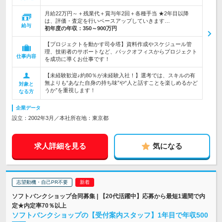
月給22万円～＋残業代＋賞与年2回＋各種手当 ★2年目以降
は、評価・査定を行いベースアップしていきます…
給与
初年度の年収：
350～900万円
【プロジェクトを動かす司令塔】資料作成やスケジュール管
理、技術者のサポートなど、バックオフィスからプロジェクト
仕事内容
を成功に導くお仕事です！
【未経験歓迎♪約80％が未経験入社！】選考では、スキルの有
無よりも“あなた自身の持ち味”や“人と話すことを楽しめるかど
対象と
うか”を重視します！
なる方
企業データ
設立：2002年3月／本社所在地：東京都
求人詳細を見る
気になる
志望動機・自己PR不要
ソフトバンクショップ合同募集 | 【20代活躍中】応募から最短1週間で内
定★内定率70％以上
ソフトバンクショップの【受付案内スタッフ】1年目で年収500