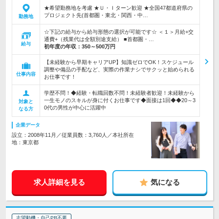
★希望勤務地を考慮 ★Ｕ・Ｉターン歓迎 ★全国47都道府県の
プロジェクト先(首都圏・東北・関西・中…
勤務地
☆下記の給与から給与形態の選択が可能です☆ ＜１＞月給+交
通費+（残業代は全額別途支給） ■首都圏・…
給与
初年度の年収：
350～500万円
【未経験から早期キャリアUP】知識ゼロでOK！スケジュール
調整や備品の手配など、実際の作業ナシでサクッと始められる
仕事内容
お仕事です！
学歴不問！◆経験・転職回数不問！未経験者歓迎！未経験から
一生モノのスキルが身に付くお仕事です◆面接は1回◆◆20～3
対象と
0代の男性が中心に活躍中
なる方
企業データ
設立：2008年11月／従業員数：3,760人／本社所在
地：東京都
求人詳細を見る
気になる
志望動機・自己PR不要