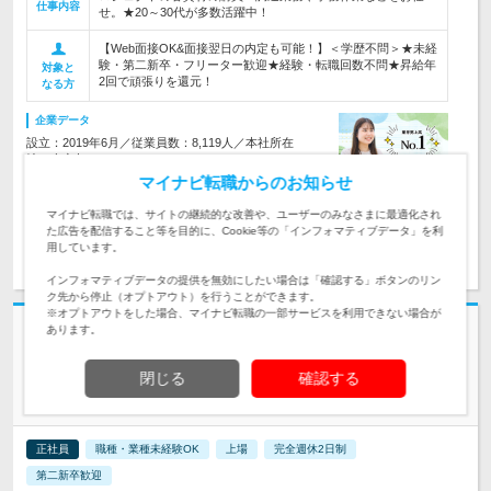
仕事内容
せ。★20～30代が多数活躍中！
【Web面接OK&面接翌日の内定も可能！】＜学歴不問＞★未経
験・第二新卒・フリーター歓迎★経験・転職回数不問★昇給年
対象と
2回で頑張りを還元！
なる方
企業データ
設立：2019年6月／従業員数：8,119人／本社所在
地：東京都
マイナビ転職からのお知らせ
マイナビ転職では、サイトの継続的な改善や、ユーザーのみなさまに最適化され
た広告を配信すること等を目的に、Cookie等の「インフォマティブデータ」を利
求人詳細を見る
気になる
用しています。
インフォマティブデータの提供を無効にしたい場合は「確認する」ボタンのリン
ク先から停止（オプトアウト）を行うことができます。
※オプトアウトをした場合、マイナビ転職の一部サービスを利用できない場合が
志望動機・自己PR不要
あります。
株式会社レント | 【東証スタンダード市場へ上場】年間休日125日/完全週
閉じる
確認する
休2日
未経験歓迎/レンタル機材の【営業職】ノルマなし/賞与6.6ヶ月
正社員
職種・業種未経験OK
上場
完全週休2日制
第二新卒歓迎