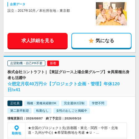
企業データ
設立：2017年10月／本社所在地：東京都
求人詳細を見る
気になる
志望動機・自己PR不要
株式会社コントラフト | 【東証グロース上場企業グループ】★異業種出身
者も活躍中
☆想定月収40万円☆【プロジェクト企画・管理】年休120
日/x41
正社員
職種・業種未経験OK
完全週休2日制
学歴不問
第二新卒歓迎
転勤なし
女性のおしごと掲載中
情報更新日：2026/08/07 終了予定日：2026/09/10
★全国のプロジェクト先(首都圏・東北・関西・中部・北海
道・九州が中心) ★希望勤務地を考慮 ★Ｕ・…
勤務地