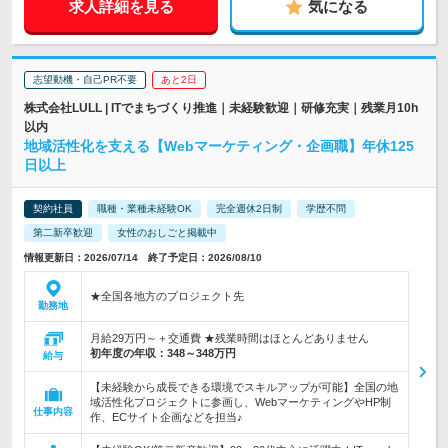
求人詳細を見る
気になる
志望動機・自己PR不要
あと2日
株式会社LULL | ITでまちづくり推進｜未経験歓迎｜研修充実｜残業月10h
以内
地域活性化を支える【Webマーケティング・企画職】年休125
日以上
契約社員
職種・業種未経験OK
完全週休2日制
学歴不問
第二新卒歓迎
女性のおしごと掲載中
情報更新日：2026/07/14 終了予定日：2026/08/10
★全国各地方のプロジェクト先
勤務地
月給29万円～＋交通費 ★残業時間はほとんどありません
初年度の年収：
348～348万円
給与
【未経験から成長できる環境でスキルアップが可能】全国の地
域活性化プロジェクトに参画し、WebマーケティングやHP制
仕事内容
作、ECサイト企画などを担当♪