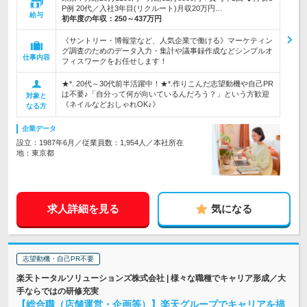
P例 20代／入社3年目(リクルート)月収20万円…
給与
初年度の年収：
250～437万円
《サントリー・博報堂など、人気企業で働ける》マーケティン
グ調査のためのデータ入力・集計や議事録作成などシンプルオ
仕事内容
フィスワークをお任せします！
★*. 20代～30代前半活躍中！★*.作りこんだ志望動機や自己PR
は不要♪「自分って何が向いているんだろう？」という方歓迎
対象と
《ネイルなどおしゃれOK♪》
なる方
企業データ
設立：1987年6月／従業員数：1,954人／本社所在
地：東京都
求人詳細を見る
気になる
志望動機・自己PR不要
楽天トータルソリューションズ株式会社 | 様々な職種でキャリア形成／大
手ならではの研修充実
【総合職（店舗運営・企画等）】楽天グループでキャリアを描