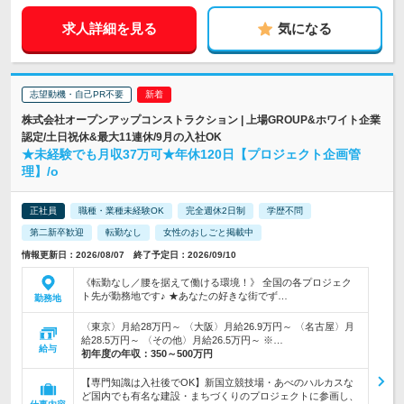
求人詳細を見る
気になる
志望動機・自己PR不要
株式会社オープンアップコンストラクション | 上場GROUP&ホワイト企業
認定/土日祝休&最大11連休/9月の入社OK
★未経験でも月収37万可★年休120日【プロジェクト企画管
理】/o
正社員
職種・業種未経験OK
完全週休2日制
学歴不問
第二新卒歓迎
転勤なし
女性のおしごと掲載中
情報更新日：2026/08/07 終了予定日：2026/09/10
《転勤なし／腰を据えて働ける環境！》 全国の各プロジェク
ト先が勤務地です♪ ★あなたの好きな街でず…
勤務地
〈東京〉月給28万円～ 〈大阪〉月給26.9万円～ 〈名古屋〉月
給28.5万円～ 〈その他〉月給26.5万円～ ※…
給与
初年度の年収：
350～500万円
【専門知識は入社後でOK】新国立競技場・あべのハルカスな
ど国内でも有名な建設・まちづくりのプロジェクトに参画し、