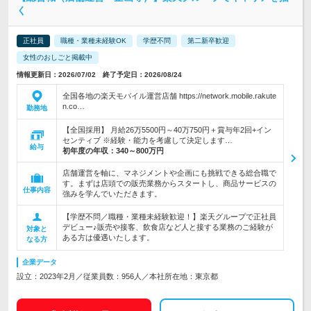
く
正社員
職種・業種未経験OK
学歴不問
第二新卒歓迎
女性のおしごと掲載中
情報更新日：2026/07/02 終了予定日：2026/08/24
全国各地の楽天モバイル運営店舗 https://network.mobile.rakute
n.co…
勤務地
【全国採用】 月給26万5500円～40万750円＋賞与年2回+イン
センティブ ※経験・能力を考慮して決定します…
給与
初年度の年収：
340～800万円
店舗運営を軸に、マネジメントや企画にも挑戦できる総合職で
す。まずは店頭での販売業務からスタートし、商品サービスの
仕事内容
強みを学んでいただきます。
【学歴不問／職種・業種未経験歓迎！】楽天グループで正社員
デビュー♪販売や接客、飲食店など人と接する業務のご経験が
対象と
ある方は優遇いたします。
なる方
企業データ
設立：2023年2月／従業員数：956人／本社所在地：東京都