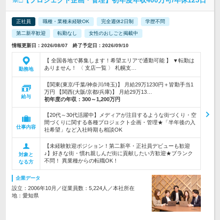
※□【プロジェクト企画・管理】初年度年収400万可/年休125日
正社員
職種・業種未経験OK
完全週休2日制
学歴不問
第二新卒歓迎
転勤なし
女性のおしごと掲載中
情報更新日：2026/08/07 終了予定日：2026/09/10
【 全国各地で募集します！希望エリアで通勤可能 】 ▼転勤は
ありません！ 〈 支店一覧 〉 札幌支…
勤務地
【関東(東京/千葉/神奈川/埼玉)】 月給29万1230円＋皆勤手当1
万円 【関西(大阪/京都/兵庫)】 月給29万13…
給与
初年度の年収：
300～1,200万円
【20代～30代活躍中】メディアが注目するような街づくり・空
間づくりに関する各種プロジェクト企画・管理★「半年後の入
仕事内容
社希望」など入社時期も相談OK
【未経験歓迎ポジション！第二新卒・正社員デビューも歓迎
♪】好きな街・慣れ親しんだ街に貢献したい方歓迎★ブランク
対象と
不問！ 異業種からの転職OK！
なる方
企業データ
設立：2006年10月／従業員数：5,224人／本社所在
地：愛知県