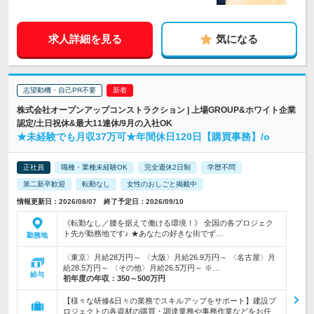
求人詳細を見る
気になる
志望動機・自己PR不要
株式会社オープンアップコンストラクション | 上場GROUP&ホワイト企業
認定/土日祝休&最大11連休/9月の入社OK
★未経験でも月収37万可★年間休日120日【購買事務】/o
正社員
職種・業種未経験OK
完全週休2日制
学歴不問
第二新卒歓迎
転勤なし
女性のおしごと掲載中
情報更新日：2026/08/07 終了予定日：2026/09/10
《転勤なし／腰を据えて働ける環境！》 全国の各プロジェク
ト先が勤務地です♪ ★あなたの好きな街でず…
勤務地
〈東京〉月給28万円～ 〈大阪〉月給26.9万円～ 〈名古屋〉月
給28.5万円～ 〈その他〉月給26.5万円～ ※…
給与
初年度の年収：
350～500万円
【様々な研修&日々の業務でスキルアップをサポート】建設プ
ロジェクトの各資材の購買・調達業務や事務作業などをお任