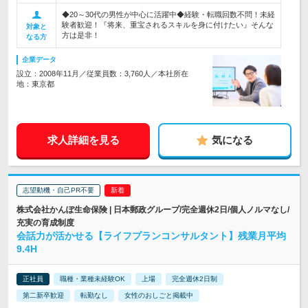
◆20～30代の男性が中心に活躍中◆経験・転職回数不問！未経
験者歓迎！『将来、重宝されるスキルを身に付けたい』そんな
対象と
方は是非！
なる方
企業データ
設立：2008年11月／従業員数：3,760人／本社所在
地：東京都
求人詳細を見る
気になる
志望動機・自己PR不要
株式会社かんぽ生命保険 | 日本郵政グループ/完全週休2日/個人ノルマなし/
充実の育成制度
会話力が活かせる【ライフプランコンサルタント】残業月平均
9.4H
正社員
職種・業種未経験OK
上場
完全週休2日制
第二新卒歓迎
転勤なし
女性のおしごと掲載中