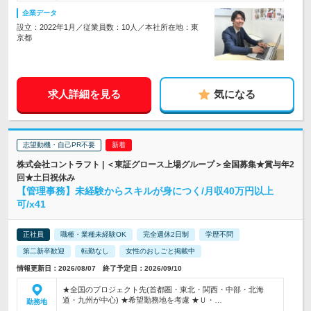
企業データ
設立：2022年1月／従業員数：10人／本社所在地：東
京都
求人詳細を見る
気になる
志望動機・自己PR不要
株式会社コントラフト | ＜東証グロース上場グループ＞全国募集★賞与年2
回★土日祝休み
【管理事務】未経験からスキルが身につく/月収40万円以上
可/x41
正社員
職種・業種未経験OK
完全週休2日制
学歴不問
第二新卒歓迎
転勤なし
女性のおしごと掲載中
情報更新日：2026/08/07 終了予定日：2026/09/10
★全国のプロジェクト先(首都圏・東北・関西・中部・北海
道・九州が中心) ★希望勤務地を考慮 ★Ｕ・…
勤務地