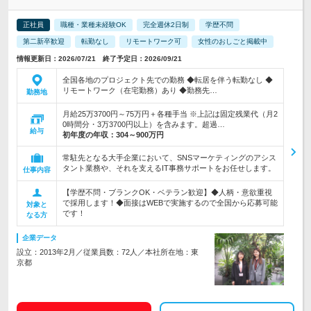
正社員
職種・業種未経験OK
完全週休2日制
学歴不問
第二新卒歓迎
転勤なし
リモートワーク可
女性のおしごと掲載中
情報更新日：2026/07/21 終了予定日：2026/09/21
全国各地のプロジェクト先での勤務 ◆転居を伴う転勤なし ◆
リモートワーク（在宅勤務）あり ◆勤務先…
勤務地
月給25万3700円～75万円＋各種手当 ※上記は固定残業代（月2
0時間分・3万3700円以上）を含みます。超過…
給与
初年度の年収：
304～900万円
常駐先となる大手企業において、SNSマーケティングのアシス
タント業務や、それを支えるIT事務サポートをお任せします。
仕事内容
【学歴不問・ブランクOK・ベテラン歓迎】◆人柄・意欲重視
で採用します！◆面接はWEBで実施するので全国から応募可能
対象と
です！
なる方
企業データ
設立：2013年2月／従業員数：72人／本社所在地：東
京都