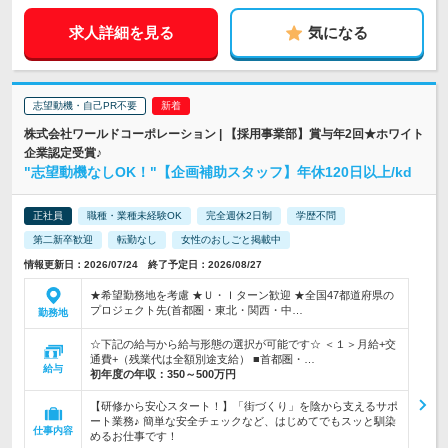
求人詳細を見る
気になる
志望動機・自己PR不要
株式会社ワールドコーポレーション | 【採用事業部】賞与年2回★ホワイト
企業認定受賞♪
"志望動機なしOK！"【企画補助スタッフ】年休120日以上/kd
正社員
職種・業種未経験OK
完全週休2日制
学歴不問
第二新卒歓迎
転勤なし
女性のおしごと掲載中
情報更新日：2026/07/24 終了予定日：2026/08/27
★希望勤務地を考慮 ★Ｕ・Ｉターン歓迎 ★全国47都道府県の
プロジェクト先(首都圏・東北・関西・中…
勤務地
☆下記の給与から給与形態の選択が可能です☆ ＜１＞月給+交
通費+（残業代は全額別途支給） ■首都圏・…
給与
初年度の年収：
350～500万円
【研修から安心スタート！】「街づくり」を陰から支えるサポ
ート業務♪ 簡単な安全チェックなど、はじめてでもスッと馴染
仕事内容
めるお仕事です！