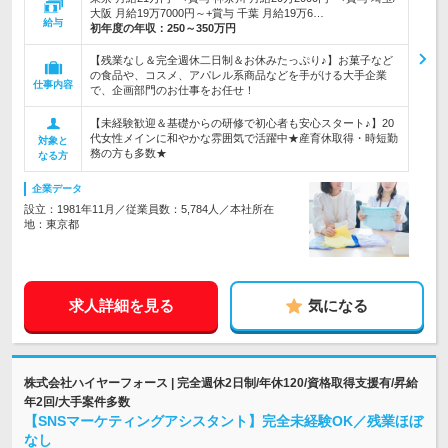
大阪 月給19万7000円～+賞与 千葉 月給19万6…
給与
初年度の年収：
250～350万円
【残業なし＆完全週休二日制＆お休みたっぷり♪】お菓子など
の食品や、コスメ、アパレル系商品などを手がける大手企業
仕事内容
で、企画部門のお仕事をお任せ！
【未経験歓迎＆基礎からの研修で初心者も安心スタート♪】20
代女性メインに和やかな雰囲気で活躍中★産育休取得・時短勤
対象と
務の方も多数★
なる方
企業データ
設立：1981年11月／従業員数：5,784人／本社所在
地：東京都
求人詳細を見る
気になる
株式会社ハイヤーフォース | 完全週休2日制/年休120/資格取得支援有/昇給
年2回/大手案件多数
【SNSマーケティングアシスタント】完全未経験OK／残業ほぼ
なし