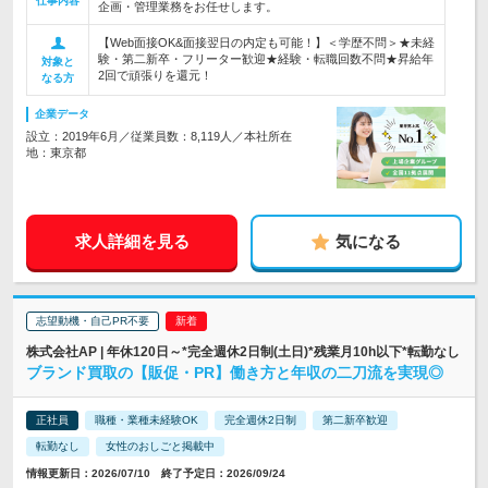
仕事内容
企画・管理業務をお任せします。
【Web面接OK&面接翌日の内定も可能！】＜学歴不問＞★未経
験・第二新卒・フリーター歓迎★経験・転職回数不問★昇給年
対象と
2回で頑張りを還元！
なる方
企業データ
設立：2019年6月／従業員数：8,119人／本社所在
地：東京都
求人詳細を見る
気になる
志望動機・自己PR不要
株式会社AP | 年休120日～*完全週休2日制(土日)*残業月10h以下*転勤なし
ブランド買取の【販促・PR】働き方と年収の二刀流を実現◎
正社員
職種・業種未経験OK
完全週休2日制
第二新卒歓迎
転勤なし
女性のおしごと掲載中
情報更新日：2026/07/10 終了予定日：2026/09/24