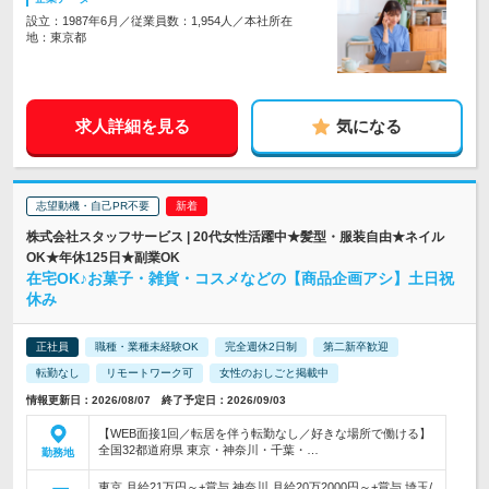
設立：1987年6月／従業員数：1,954人／本社所在
地：東京都
求人詳細を見る
気になる
志望動機・自己PR不要
株式会社スタッフサービス | 20代女性活躍中★髪型・服装自由★ネイル
OK★年休125日★副業OK
在宅OK♪お菓子・雑貨・コスメなどの【商品企画アシ】土日祝
休み
正社員
職種・業種未経験OK
完全週休2日制
第二新卒歓迎
転勤なし
リモートワーク可
女性のおしごと掲載中
情報更新日：2026/08/07 終了予定日：2026/09/03
【WEB面接1回／転居を伴う転勤なし／好きな場所で働ける】
全国32都道府県 東京・神奈川・千葉・…
勤務地
東京 月給21万円～+賞与 神奈川 月給20万2000円～+賞与 埼玉/