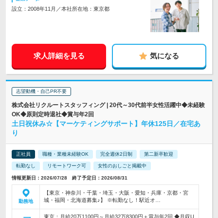
設立：2008年11月／本社所在地：東京都
求人詳細を見る
気になる
志望動機・自己PR不要
株式会社リクルートスタッフィング | 20代～30代前半女性活躍中◆未経験
OK◆原則定時退社◆賞与年2回
土日祝休み☆【マーケティングサポート】年休125日／在宅あ
り
正社員
職種・業種未経験OK
完全週休2日制
第二新卒歓迎
転勤なし
リモートワーク可
女性のおしごと掲載中
情報更新日：2026/07/28 終了予定日：2026/08/31
【東京・神奈川・千葉・埼玉・大阪・愛知・兵庫・京都・宮
城・福岡・北海道募集♪】 ※転勤なし！駅近オ…
勤務地
東京：月給20万1100円～月給32万8300円＋賞与年2回 ◆月収U