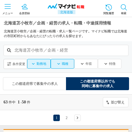
北海道版
メニュー
会員登録
閲覧履歴
検索
北海道苫小牧市／企画・経営の求人・転職・中途採用情報
北海道苫小牧市／企画・経営の転職・求人一覧ページです。マイナビ転職では北海道
の市区町村からもあなたにぴったりの求人を探せます。
北海道苫小牧市／企画・経営
勤務地
職種
年収
特徴
条件変更
この都道府県
以外でも
この都道府県
で募集中の求人
同時に募集中の求人
63
1
50
件中
-
件
並び替え
1
2