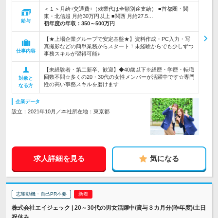
＜１＞月給+交通費+（残業代は全額別途支給） ■首都圏・関
東・北信越 月給30万円以上 ■関西 月給27.5…
給与
初年度の年収：
350～500万円
【★上場企業グループで安定基盤★】資料作成・PC入力・写
真撮影などの簡単業務からスタート！未経験からでも少しずつ
仕事内容
事務スキルが習得可能♪
【未経験者・第二新卒、歓迎】◆40歳以下※経歴・学歴・転職
回数不問☆多くの20・30代の女性メンバーが活躍中です☆専門
対象と
性の高い事務スキルを磨けます
なる方
企業データ
設立：2021年10月／本社所在地：東京都
求人詳細を見る
気になる
志望動機・自己PR不要
株式会社エイジェック | 20～30代の男女活躍中/賞与３カ月分(昨年度)/土日
祝休み