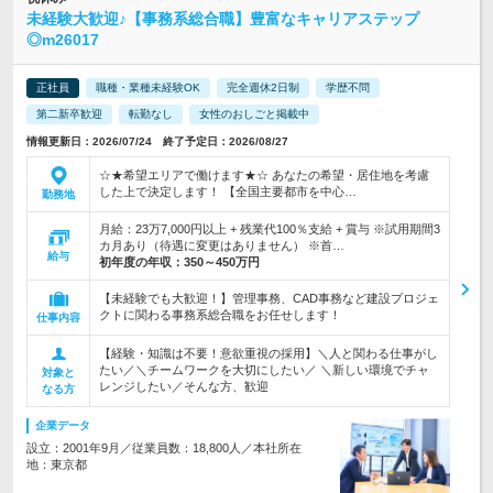
未経験大歓迎♪【事務系総合職】豊富なキャリアステップ
◎m26017
正社員
職種・業種未経験OK
完全週休2日制
学歴不問
第二新卒歓迎
転勤なし
女性のおしごと掲載中
情報更新日：2026/07/24 終了予定日：2026/08/27
☆★希望エリアで働けます★☆ あなたの希望・居住地を考慮
した上で決定します！ 【全国主要都市を中心…
勤務地
月給：23万7,000円以上 + 残業代100％支給 + 賞与 ※試用期間3
カ月あり（待遇に変更はありません） ※首…
給与
初年度の年収：
350～450万円
【未経験でも大歓迎！】管理事務、CAD事務など建設プロジェ
クトに関わる事務系総合職をお任せします！
仕事内容
【経験・知識は不要！意欲重視の採用】＼人と関わる仕事がし
たい／＼チームワークを大切にしたい／ ＼新しい環境でチャ
対象と
レンジしたい／そんな方、歓迎
なる方
企業データ
設立：2001年9月／従業員数：18,800人／本社所在
地：東京都