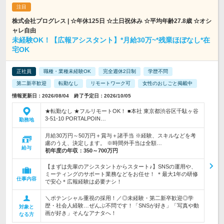
株式会社プログレス | ☆年休125日 ☆土日祝休み ☆平均年齢27.8歳 ☆オシ
ャレ自由
未経験OK！【広報アシスタント】*月給30万~*残業ほぼなし*在
宅OK
正社員
職種・業種未経験OK
完全週休2日制
学歴不問
第二新卒歓迎
転勤なし
リモートワーク可
女性のおしごと掲載中
情報更新日：2026/08/04 終了予定日：2026/10/05
★転勤なし ★フルリモートOK！ ■本社 東京都渋谷区千駄ヶ谷
3-51-10 PORTALPOIN…
勤務地
月給30万円～50万円＋賞与＋諸手当 ※経験、スキルなどを考
慮のうえ、決定します。 ※時間外手当は全額…
給与
初年度の年収：
350～700万円
【まずは先輩のアシスタントからスタート♪】SNSの運用や、
ミーティングのサポート業務などをお任せ！ ＊最大1年の研修
仕事内容
で安心＊広報経験は必要ナシ！
＼ポテンシャル重視の採用！／◎未経験・第二新卒歓迎◎学
歴・社会人経験…ぜんぶ不問です！「SNSが好き」「写真や動
対象と
画が好き」そんなアナタへ！
なる方