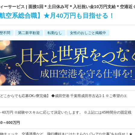
ーサービス | 面接1回＊土日休み可＊入社祝い金10万円支給＊空港近
航空系総合職】★月40万円も目指せる！
歴不問
第二新卒歓迎
転勤なし
女性のおしごと掲載中
どこからでも応募OK♪寮完備】 ◆成田空港 千葉県成田市古込1-1 ※ご希望のエ
円～40万円 ※経験やスキルに応じて決定いたします。 ※上記には45時間分の固定残
40～600万円
物チェック、交通誘導など、飛行機好きにはたまらない”レアな仕事”をお任せ！★