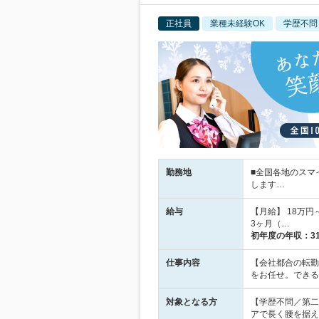
正社員
業種未経験OK
学歴不問
勤務地
■全国各地のスマ
します…
給与
【月給】 18万
3ヶ月（…
初年度の年収：
3
仕事内容
【会社都合の転勤
をお任せ。できる
対象となる方
【学歴不問／第二
アで長く腰を据え