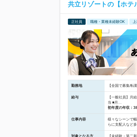
共立リゾートの【ホテ
正社員
職種・業種未経験OK
上
勤務地
【全国で募集/転
給与
【一般社員】月給2
当 ■月…
初年度の年収：
3
仕事内容
様々なシーンで幅
らに支配人など多
対象となる方
【未経験・第二新