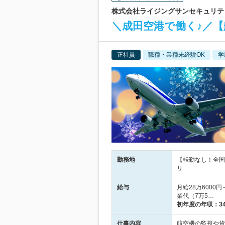
株式会社ライジングサンセキュリティ
＼成田空港で働く♪／【
正社員
職種・業種未経験OK
学
勤務地
【転勤なし！全国
リ…
給与
月給28万6000
業代（7万5…
初年度の年収：
3
仕事内容
航空機の監視や貨