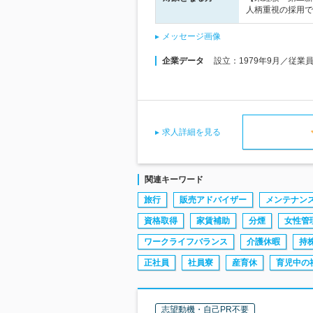
人柄重視の採用で
メッセージ画像
企業データ
設立：1979年9月／従業
求人詳細を見る
関連キーワード
旅行
販売アドバイザー
メンテナン
資格取得
家賃補助
分煙
女性管
ワークライフバランス
介護休暇
持
正社員
社員寮
産育休
育児中の
志望動機・自己PR不要