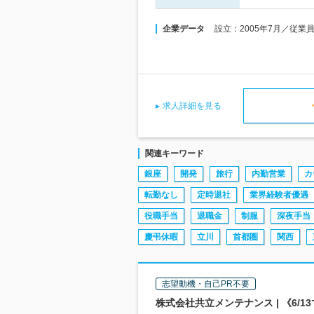
企業データ
設立：2005年7月／従業
求人詳細を見る
関連キーワード
銀座
開発
旅行
内勤営業
カ
転勤なし
定時退社
業界経験者優遇
役職手当
退職金
制服
深夜手当
慶弔休暇
立川
首都圏
関西
志望動機・自己PR不要
株式会社共立メンテナンス | 《6