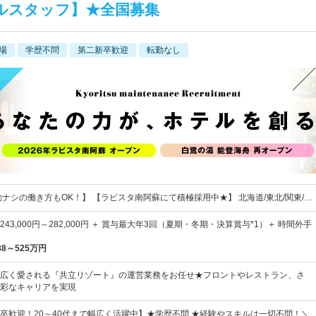
ルスタッフ】★全国募集
場
学歴不問
第二新卒歓迎
転勤なし
勤ナシの働き方もOK！】 【ラビスタ南阿蘇にて積極採用中★】 北海道/東北/関東/…
43,000円～282,000円 ＋ 賞与最大年3回（夏期・冬期・決算賞与*1）＋ 時間外手
88～525万円
広く愛される『共立リゾート』の運営業務をお任せ★フロントやレストラン、さ
彩なキャリアを実現
卒歓迎！20～40代まで幅広く活躍中】★学歴不問 ★経験やスキルは一切不問！＼