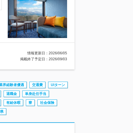
情報更新日：2026/06/05
掲載終了予定日：2026/09/03
業界経験者優遇
交通費
UIターン
退職金
単身赴任手当
有給休暇
寮
社会保険
県