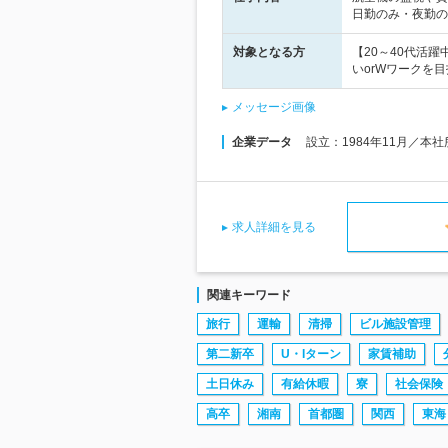
日勤のみ・夜勤の
対象となる方
【20～40代活
いorWワークを
メッセージ画像
企業データ
設立：1984年11月／本
求人詳細を見る
関連キーワード
旅行
運輸
清掃
ビル施設管理
第二新卒
U・Iターン
家賃補助
土日休み
有給休暇
寮
社会保険
高卒
湘南
首都圏
関西
東海