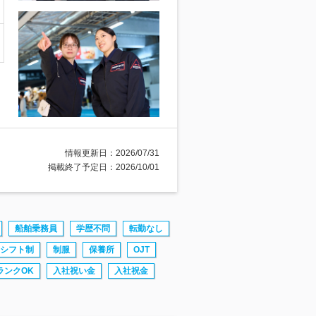
情報更新日：2026/07/31
掲載終了予定日：2026/10/01
船舶乗務員
学歴不問
転勤なし
シフト制
制服
保養所
OJT
ランクOK
入社祝い金
入社祝金