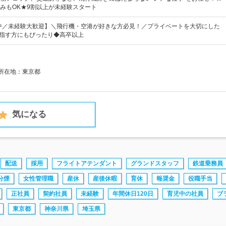
みもOK★9割以上が未経験スタート
躍中／未経験大歓迎】＼飛行機・空港が好きな方必見！／プライベートを大切にした
目指す方にもぴったり◆高卒以上
社所在地：東京都
気になる
配送
採用
フライトアテンダント
グランドスタッフ
鉄道乗務員
分煙
女性管理職
産休
産後休暇
育休
報奨金
役職手当
正社員
契約社員
未経験
年間休日120日
育児中の社員
ブ
東京都
神奈川県
埼玉県