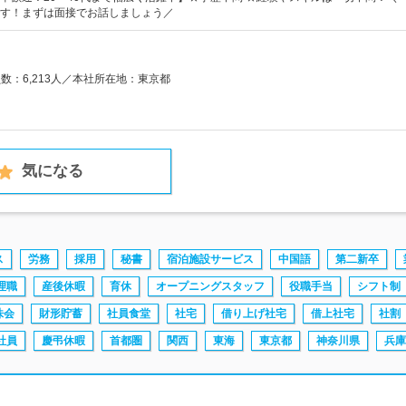
す！まずは面接でお話しましょう／
員数：6,213人／本社所在地：東京都
気になる
ス
労務
採用
秘書
宿泊施設サービス
中国語
第二新卒
理職
産後休暇
育休
オープニングスタッフ
役職手当
シフト制
株会
財形貯蓄
社員食堂
社宅
借り上げ社宅
借上社宅
社割
社員
慶弔休暇
首都圏
関西
東海
東京都
神奈川県
兵庫