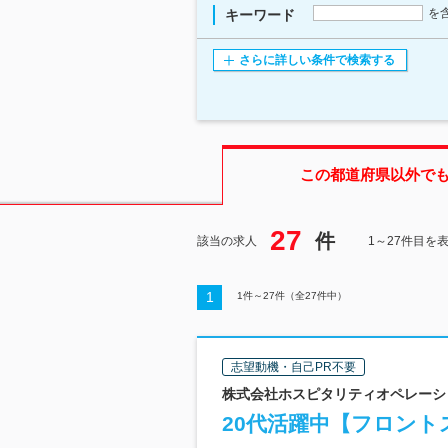
を
キーワード
さらに詳しい条件で検索する
この都道府県
以外で
27
件
該当の求人
1～27件目を
1
1
件～
27
件（全
27
件中）
志望動機・自己PR不要
株式会社ホスピタリティオペレーショ
20代活躍中【フロント