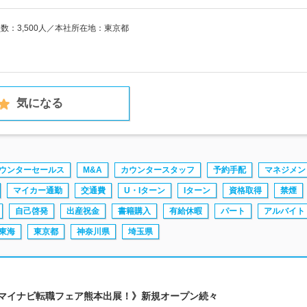
員数：3,500人／本社所在地：東京都
気になる
ウンターセールス
M&A
カウンタースタッフ
予約手配
マネジメン
マイカー通勤
交通費
U・Iターン
Iターン
資格取得
禁煙
自己啓発
出産祝金
書籍購入
有給休暇
パート
アルバイト
東海
東京都
神奈川県
埼玉県
/13マイナビ転職フェア熊本出展！》新規オープン続々