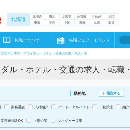
北海道
東北
北関東
首都圏
甲信越
北陸
北海道
東海
関西
中国
四国
九州
海外
転職ノウハウ
転職フェア・イベント
釧路市／美容・ブライダル・ホテル・交通の転職・求人一覧
イダル・ホテル・交通の求人・転職
勤務地
指定する
員
業務委託
人材紹介
パート・アルバイト
一般派遣
紹介
業種未経験OK
上場企業
マネジャー採用