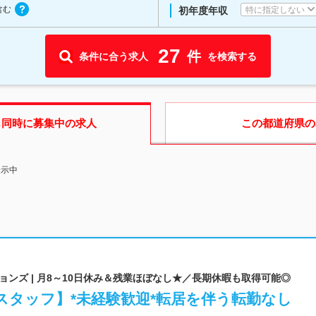
含む
特に指定しない
初年度年収
27
件
条件に合う求人
を検索する
も同時に募集中の求人
この都道府県
の
表示中
ンズ | 月8～10日休み＆残業ほぼなし★／長期休暇も取得可能◎
スタッフ】*未経験歓迎*転居を伴う転勤なし