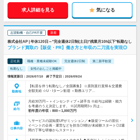
求人詳細を見る
気になる
志望動機・自己PR不要
株式会社AP | 年休120日～*完全週休2日制(土日)*残業月10h以下*転勤なし
ブランド買取の【販促・PR】働き方と年収の二刀流を実現◎
正社員
職種・業種未経験OK
完全週休2日制
第二新卒歓迎
転勤なし
女性のおしごと掲載中
情報更新日：2026/07/10 終了予定日：2026/09/24
【転居を伴う転勤なし／全国募集】 ☆原則直行直帰＆交通費
全額支給 ☆U・Iターン歓迎 ＜勤務エリア…
勤務地
月給30万円～＋インセンティブ＋諸手当 ※給与は経験・能力
を考慮のうえ決定します。 ※試用期間3ヶ月は…
給与
初年度の年収：
800～1,000万円
＼サービスの認知度UPがミッション／★販促ツールの宣伝・
イベントの企画・運営などを担当◎9割が未経験スタート◎2週
仕事内容
間の丁寧な研修からスタート♪