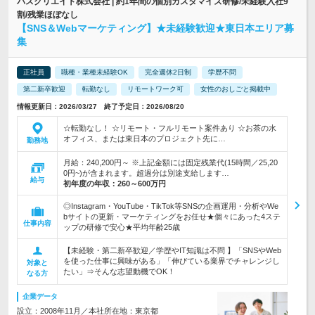
パスクリエイト株式会社 | 約1年間の個別カスタマイズ研修/未経験入社9
割/残業ほぼなし
【SNS＆Webマーケティング】★未経験歓迎★東日本エリア募
集
正社員
職種・業種未経験OK
完全週休2日制
学歴不問
第二新卒歓迎
転勤なし
リモートワーク可
女性のおしごと掲載中
情報更新日：2026/03/27 終了予定日：2026/08/20
☆転勤なし！ ☆リモート・フルリモート案件あり ☆お茶の水
オフィス、または東日本のプロジェクト先に…
勤務地
月給：240,200円～ ※上記金額には固定残業代(15時間／25,20
0円~)が含まれます。超過分は別途支給します…
給与
初年度の年収：
260～600万円
◎Instagram・YouTube・TikTok等SNSの企画運用・分析やWe
bサイトの更新・マーケティングをお任せ★個々にあった4ステ
仕事内容
ップの研修で安心★平均年齢25歳
【未経験・第二新卒歓迎／学歴やIT知識は不問 】「SNSやWeb
を使った仕事に興味がある」「伸びている業界でチャレンジし
対象と
たい」⇒そんな志望動機でOK！
なる方
企業データ
設立：2008年11月／本社所在地：東京都