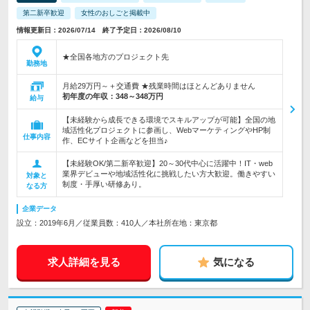
第二新卒歓迎
女性のおしごと掲載中
情報更新日：2026/07/14 終了予定日：2026/08/10
★全国各地方のプロジェクト先
勤務地
月給29万円～＋交通費 ★残業時間はほとんどありません
初年度の年収：
348～348万円
給与
【未経験から成長できる環境でスキルアップが可能】全国の地
域活性化プロジェクトに参画し、WebマーケティングやHP制
仕事内容
作、ECサイト企画などを担当♪
【未経験OK/第二新卒歓迎】20～30代中心に活躍中！IT・web
業界デビューや地域活性化に挑戦したい方大歓迎。働きやすい
対象と
制度・手厚い研修あり。
なる方
企業データ
設立：2019年6月／従業員数：410人／本社所在地：東京都
求人詳細を見る
気になる