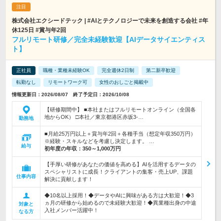
株式会社エクシードテック | #AIとテクノロジーで未来を創造する会社 #年
休125日 #賞与年2回
フルリモート研修／完全未経験歓迎【AIデータサイエンティス
ト】
正社員
職種・業種未経験OK
完全週休2日制
第二新卒歓迎
転勤なし
リモートワーク可
女性のおしごと掲載中
情報更新日：2026/08/07 終了予定日：2026/10/08
【研修期間中】 ■本社またはフルリモートオンライン（全国各
地からOK） □本社／東京都港区赤坂3-…
勤務地
■月給25万円以上＋賞与年2回＋各種手当（想定年収350万円）
※経験・スキルなどを考慮し決定します。 …
給与
初年度の年収：
350～1,000万円
【手厚い研修があなたの価値を高める】AIを活用するデータの
スペシャリストに成長！クライアントの集客・売上UP、課題
仕事内容
解決に貢献します！
◆10名以上採用！◆データやAIに興味がある方は大歓迎！◆3
ヵ月の研修から始めるので未経験大歓迎！◆異業種出身の中途
対象と
入社メンバー活躍中！
なる方