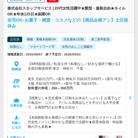
株式会社スタッフサービス | 20代女性活躍中★髪型・服装自由★ネイル
OK★年休125日★副業OK
在宅OK♪お菓子・雑貨・コスメなどの【商品企画アシ】土日祝
休み
正社員
職種・業種未経験OK
完全週休2日制
第二新卒歓迎
転勤なし
リモートワーク可
女性のおしごと掲載中
情報更新日：2026/08/07 終了予定日：2026/09/03
【WEB面接1回／転居を伴う転勤なし／好きな場所で働ける】
全国32都道府県 東京・神奈川・千葉・…
勤務地
東京 月給21万円～+賞与 神奈川 月給20万2000円～+賞与 埼玉/
大阪 月給19万7000円～+賞与 千葉 月給19万6…
給与
初年度の年収：
250～350万円
【残業なし＆完全週休二日制＆お休みたっぷり♪】お菓子など
の食品や、コスメ、アパレル系商品などを手がける大手企業
仕事内容
で、企画部門のお仕事をお任せ！
【未経験歓迎＆基礎からの研修で初心者も安心スタート♪】20
代女性メインに和やかな雰囲気で活躍中★産育休取得・時短勤
対象と
務の方も多数★
なる方
企業データ