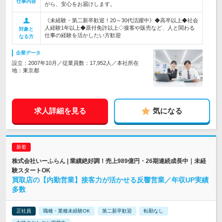
仕事内容
がら、安心をお届けします。
《未経験・第二新卒歓迎！20～30代活躍中》◆高卒以上◆社会
人経験1年以上◆原付免許以上◇接客や販売など、人と関わる
対象と
仕事の経験を活かしたい方歓迎
なる方
企業データ
設立：2007年10月／従業員数：17,952人／本社所在
地：東京都
求人詳細を見る
気になる
株式会社いーふらん | 業績絶好調！売上989億円・26期連続成長中｜未経
験スタートOK
買取店の【内勤営業】接客力が活かせる反響営業／年収UP実績
多数
正社員
職種・業種未経験OK
第二新卒歓迎
転勤なし