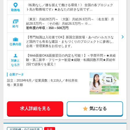
《転勤なし／腰を据えて働ける環境！》 全国の各プロジェク
ト先が勤務地です♪ ★あなたの好きな街でず…
勤務地
〈東京〉月給28万円～ 〈大阪〉月給26.9万円～ 〈名古屋〉月
給28.5万円～ 〈その他〉月給26.5万円～ ※…
給与
初年度の年収：
350～500万円
【専門知識は入社後でOK】新国立競技場・あべのハルカスな
ど国内でも有名な建設・まちづくりのプロジェクトに参画し、
仕事内容
企画・管理業務をお任せします。
【Web面接OK&面接翌日の内定も可能！】＜学歴不問＞★未経
験・第二新卒・フリーター歓迎★経験・転職回数不問★昇給年
対象と
2回で頑張りを還元！
なる方
企業データ
設立：2019年6月／従業員数：8,119人／本社所在
地：東京都
求人詳細を見る
気になる
志望動機・自己PR不要