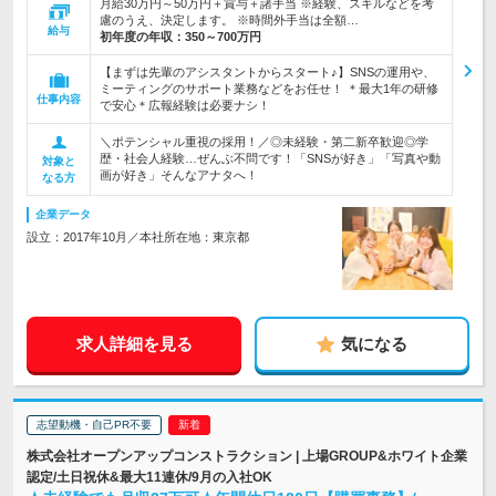
月給30万円～50万円＋賞与＋諸手当 ※経験、スキルなどを考
慮のうえ、決定します。 ※時間外手当は全額…
給与
初年度の年収：
350～700万円
【まずは先輩のアシスタントからスタート♪】SNSの運用や、
ミーティングのサポート業務などをお任せ！ ＊最大1年の研修
仕事内容
で安心＊広報経験は必要ナシ！
＼ポテンシャル重視の採用！／◎未経験・第二新卒歓迎◎学
歴・社会人経験…ぜんぶ不問です！「SNSが好き」「写真や動
対象と
画が好き」そんなアナタへ！
なる方
企業データ
設立：2017年10月／本社所在地：東京都
求人詳細を見る
気になる
志望動機・自己PR不要
株式会社オープンアップコンストラクション | 上場GROUP&ホワイト企業
認定/土日祝休&最大11連休/9月の入社OK