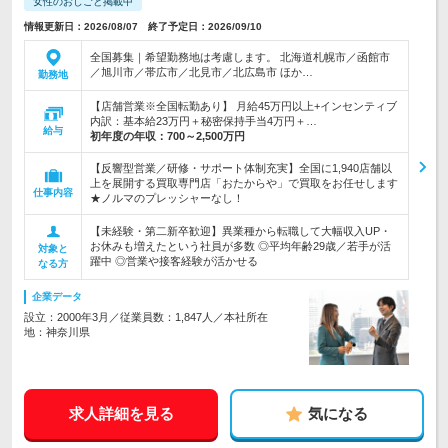
女性のおしごと掲載中
情報更新日：2026/08/07 終了予定日：2026/09/10
全国募集｜希望勤務地は考慮します。 北海道札幌市／函館市
／旭川市／帯広市／北見市／北広島市 ほか…
勤務地
【店舗営業※全国転勤あり】 月給45万円以上+インセンティブ
内訳：基本給23万円＋秘密保持手当4万円＋…
給与
初年度の年収：
700～2,500万円
【反響型営業／研修・サポート体制充実】全国に1,940店舗以
上を展開する買取専門店「おたからや」で買取をお任せします
仕事内容
★ノルマのプレッシャーなし！
【未経験・第二新卒歓迎】異業種から転職して大幅収入UP・
お休みも増えたという社員が多数 ◎平均年齢29歳／若手が活
対象と
躍中 ◎営業や接客経験が活かせる
なる方
企業データ
設立：2000年3月／従業員数：1,847人／本社所在
地：神奈川県
求人詳細を見る
気になる