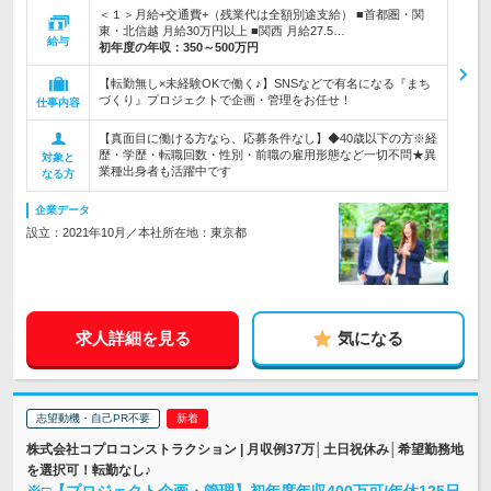
＜１＞月給+交通費+（残業代は全額別途支給） ■首都圏・関
東・北信越 月給30万円以上 ■関西 月給27.5…
給与
初年度の年収：
350～500万円
【転勤無し×未経験OKで働く♪】SNSなどで有名になる『まち
づくり』プロジェクトで企画・管理をお任せ！
仕事内容
【真面目に働ける方なら、応募条件なし】◆40歳以下の方※経
歴・学歴・転職回数・性別・前職の雇用形態など一切不問★異
対象と
業種出身者も活躍中です
なる方
企業データ
設立：2021年10月／本社所在地：東京都
求人詳細を見る
気になる
志望動機・自己PR不要
株式会社コプロコンストラクション | 月収例37万│土日祝休み│希望勤務地
を選択可！転勤なし♪