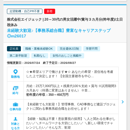
志望動機・自己PR不要
株式会社エイジェック | 20～30代の男女活躍中/賞与３カ月分(昨年度)/土日
祝休み
未経験大歓迎♪【事務系総合職】豊富なキャリアステップ
◎m26017
正社員
職種・業種未経験OK
完全週休2日制
学歴不問
第二新卒歓迎
転勤なし
女性のおしごと掲載中
情報更新日：2026/07/24 終了予定日：2026/08/27
☆★希望エリアで働けます★☆ あなたの希望・居住地を考慮
した上で決定します！ 【全国主要都市を中心…
勤務地
月給：23万7,000円以上 + 残業代100％支給 + 賞与 ※試用期間3
カ月あり（待遇に変更はありません） ※首…
給与
初年度の年収：
350～450万円
【未経験でも大歓迎！】管理事務、CAD事務など建設プロジェ
クトに関わる事務系総合職をお任せします！
仕事内容
【経験・知識は不要！意欲重視の採用】＼人と関わる仕事がし
たい／＼チームワークを大切にしたい／ ＼新しい環境でチャ
対象と
レンジしたい／そんな方、歓迎
なる方