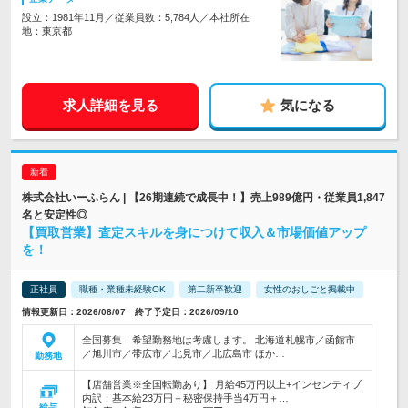
設立：1981年11月／従業員数：5,784人／本社所在
地：東京都
求人詳細を見る
気になる
株式会社いーふらん | 【26期連続で成長中！】売上989億円・従業員1,847
名と安定性◎
【買取営業】査定スキルを身につけて収入＆市場価値アップ
を！
正社員
職種・業種未経験OK
第二新卒歓迎
女性のおしごと掲載中
情報更新日：2026/08/07 終了予定日：2026/09/10
全国募集｜希望勤務地は考慮します。 北海道札幌市／函館市
／旭川市／帯広市／北見市／北広島市 ほか…
勤務地
【店舗営業※全国転勤あり】 月給45万円以上+インセンティブ
内訳：基本給23万円＋秘密保持手当4万円＋…
給与