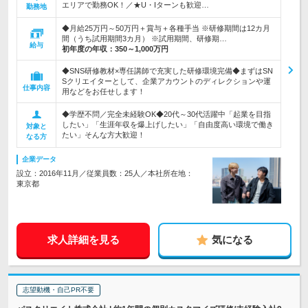
エリアで勤務OK！／★U・Iターンも歓迎…
勤務地
◆月給25万円～50万円＋賞与＋各種手当 ※研修期間は12カ月
間（うち試用期間3カ月） ※試用期間、研修期…
給与
初年度の年収：
350～1,000万円
◆SNS研修教材×専任講師で充実した研修環境完備◆まずはSN
Sクリエイターとして、企業アカウントのディレクションや運
仕事内容
用などをお任せします！
◆学歴不問／完全未経験OK◆20代～30代活躍中「起業を目指
したい」「生涯年収を爆上げしたい」「自由度高い環境で働き
対象と
たい」そんな方大歓迎！
なる方
企業データ
設立：2016年11月／従業員数：25人／本社所在地：
東京都
求人詳細を見る
気になる
志望動機・自己PR不要