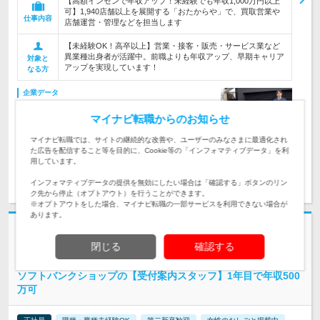
【高額インセンで年収アップ！未経験でも年収1,000万円以上
可】1,940店舗以上を展開する「おたからや」で、買取営業や
仕事内容
店舗運営・管理などを担当します
【未経験OK！高卒以上】営業・接客・販売・サービス業など
異業種出身者が活躍中。前職よりも年収アップ、早期キャリア
対象と
アップを実現しています！
なる方
企業データ
設立：2000年3月／従業員数：1,847人／本社所在
マイナビ転職からのお知らせ
地：神奈川県
マイナビ転職では、サイトの継続的な改善や、ユーザーのみなさまに最適化され
た広告を配信すること等を目的に、Cookie等の「インフォマティブデータ」を利
用しています。
求人詳細を見る
気になる
インフォマティブデータの提供を無効にしたい場合は「確認する」ボタンのリン
ク先から停止（オプトアウト）を行うことができます。
※オプトアウトをした場合、マイナビ転職の一部サービスを利用できない場合が
あります。
志望動機・自己PR不要
閉じる
確認する
ソフトバンクショップ合同募集 | 【20代活躍中】応募から最短1週間で内
定★内定率70％以上
ソフトバンクショップの【受付案内スタッフ】1年目で年収500
万可