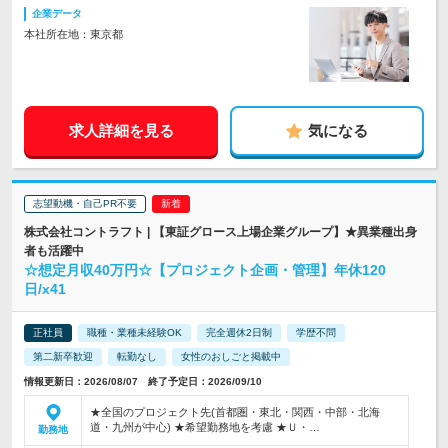
企業データ
本社所在地：東京都
求人詳細を見る
気になる
志望動機・自己PR不要
株式会社コントラフト | 【東証グロース上場企業グループ】★異業種出身
者も活躍中
☆想定月収40万円☆【プロジェクト企画・管理】年休120
日/x41
正社員
職種・業種未経験OK
完全週休2日制
学歴不問
第二新卒歓迎
転勤なし
女性のおしごと掲載中
情報更新日：2026/08/07 終了予定日：2026/09/10
★全国のプロジェクト先(首都圏・東北・関西・中部・北海
道・九州が中心) ★希望勤務地を考慮 ★Ｕ・…
勤務地