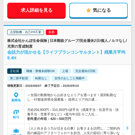
求人詳細を見る
気になる
志望動機・自己PR不要
株式会社かんぽ生命保険 | 日本郵政グループ/完全週休2日/個人ノルマなし/
充実の育成制度
会話力が活かせる【ライフプランコンサルタント】残業月平均
9.4H
正社員
職種・業種未経験OK
上場
完全週休2日制
第二新卒歓迎
転勤なし
女性のおしごと掲載中
情報更新日：2026/08/07 終了予定日：2026/09/10
＜全国の勤務地からお好きなエリアを選べます！原則転勤な
し・47都道府県全国募集＞ 採用エリア内の通…
勤務地
月給256,800円～310,350円+諸手当（残業手当・住居手当・扶
養手当・営業手当など）+賞与年2回 ※ご入社…
給与
初年度の年収：
420～500万円
《人と向き合う力が活きる仕事》お客さまを訪問し、ご契約内
容の確認やアフターフォローを担当。人生の節目に寄り添いな