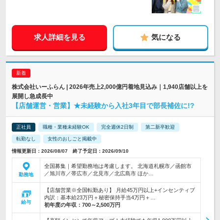
求人詳細を見る
気になる
株式会社いーふらん | 2026年売上2,000億円着地見込み｜1,940店舗以上を
展開し急成長中
【店舗運営・営業】★未経験から入社3年目で部長補佐に!?
正社員
職種・業種未経験OK
完全週休2日制
第二新卒歓迎
転勤なし
女性のおしごと掲載中
情報更新日：2026/08/07 終了予定日：2026/09/10
全国募集｜希望勤務地は考慮します。 北海道札幌市／函館市
／旭川市／帯広市／北見市／北広島市 ほか…
勤務地
【店舗営業※全国転勤あり】 月給45万円以上+インセンティブ
内訳：基本給23万円＋秘密保持手当4万円＋…
給与
初年度の年収：
700～2,500万円