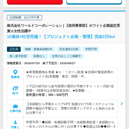
志望動機・自己PR不要
株式会社ワールドコーポレーション | 【採用事業部】ホワイト企業認定受
賞☆女性活躍中
10連休×社宅完備！【プロジェクト企画・管理】完休2日/kd
正社員
職種・業種未経験OK
完全週休2日制
学歴不問
第二新卒歓迎
転勤なし
女性のおしごと掲載中
情報更新日：2026/07/24 終了予定日：2026/08/27
★希望勤務地を考慮 ★Ｕ・Ｉターン歓迎 ★全国47都道府県の
プロジェクト先(首都圏・東北・関西・中…
勤務地
☆下記の給与から給与形態の選択が可能です☆ ＜１＞月給+交
通費+（残業代は全額別途支給） ■首都圏・…
給与
初年度の年収：
350～500万円
【未経験から早期キャリアUP】知識ゼロでOK！スケジュール
調整や備品の手配など、実際の作業ナシでサクッと始められる
仕事内容
お仕事です！
学歴不問！◆経験・転職回数不問！未経験者歓迎！未経験から
一生モノのスキルが身に付くお仕事です◆面接は1回◆◆20～3
対象と