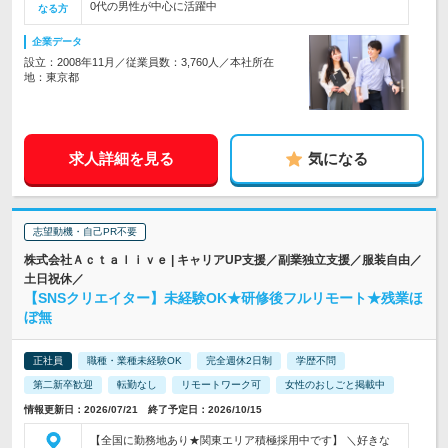
0代の男性が中心に活躍中
なる方
企業データ
設立：2008年11月／従業員数：3,760人／本社所在
地：東京都
求人詳細を見る
気になる
志望動機・自己PR不要
株式会社Ａｃｔａｌｉｖｅ | キャリアUP支援／副業独立支援／服装自由／
土日祝休／
【SNSクリエイター】未経験OK★研修後フルリモート★残業ほ
ぼ無
正社員
職種・業種未経験OK
完全週休2日制
学歴不問
第二新卒歓迎
転勤なし
リモートワーク可
女性のおしごと掲載中
情報更新日：2026/07/21 終了予定日：2026/10/15
【全国に勤務地あり★関東エリア積極採用中です】 ＼好きな