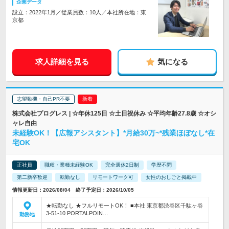
企業データ
設立：2022年1月／従業員数：10人／本社所在地：東
京都
求人詳細を見る
気になる
志望動機・自己PR不要
株式会社プログレス | ☆年休125日 ☆土日祝休み ☆平均年齢27.8歳 ☆オシ
ャレ自由
未経験OK！【広報アシスタント】*月給30万~*残業ほぼなし*在
宅OK
正社員
職種・業種未経験OK
完全週休2日制
学歴不問
第二新卒歓迎
転勤なし
リモートワーク可
女性のおしごと掲載中
情報更新日：2026/08/04 終了予定日：2026/10/05
★転勤なし ★フルリモートOK！ ■本社 東京都渋谷区千駄ヶ谷
3-51-10 PORTALPOIN…
勤務地