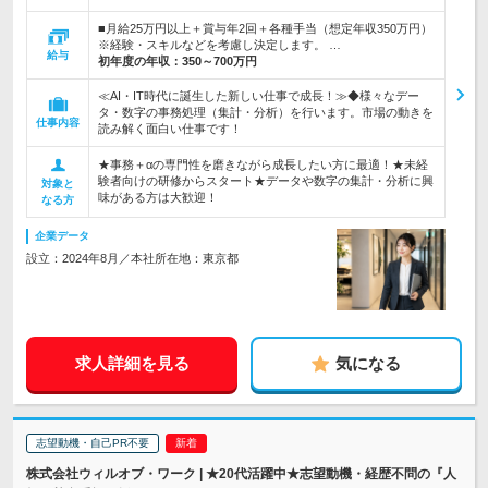
■月給25万円以上＋賞与年2回＋各種手当（想定年収350万円）
※経験・スキルなどを考慮し決定します。 …
給与
初年度の年収：
350～700万円
≪AI・IT時代に誕生した新しい仕事で成長！≫◆様々なデー
タ・数字の事務処理（集計・分析）を行います。市場の動きを
仕事内容
読み解く面白い仕事です！
★事務＋αの専門性を磨きながら成長したい方に最適！★未経
験者向けの研修からスタート★データや数字の集計・分析に興
対象と
味がある方は大歓迎！
なる方
企業データ
設立：2024年8月／本社所在地：東京都
求人詳細を見る
気になる
志望動機・自己PR不要
株式会社ウィルオブ・ワーク | ★20代活躍中★志望動機・経歴不問の『人