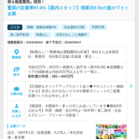
柄＆熱意重視』採用！
驚異の定着率97.6%【案内スタッフ】残業月8.5hの超ホワイト
企業
正社員
職種・業種未経験OK
完全週休2日制
学歴不問
第二新卒歓迎
転勤なし
女性のおしごと掲載中
情報更新日：2026/08/04 終了予定日：2026/09/07
【転勤なし*！勤務地は通勤圏内を約束】 本社または全国支
社、事業所、当社取引店舗 (北海道・東北・…
勤務地
月給23万円～28万円＋残業代＋諸手当＋賞与年2回 ★首都圏エ
リアの経験者は月給25万円以上も可 ☆一部エ…
給与
初年度の年収：
350～400万円
【圧倒的なキャリアアップスピードあり◆マネジメントへ挑戦
できる】生活に欠かせないスマホや最新ガジェットのご提案・
仕事内容
店舗づくりをお任せします！
【面談枠、大開放中！多くの方にお会いしています◆最短8月
入社も可】学歴・職歴・自己PRは一切不問！第二新卒・社会
対象と
人デビュー・フリーター大歓迎！
なる方
企業データ
設立：1997年1月／従業員数：5,178人／本社所在
地：東京都