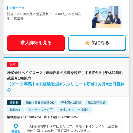
企業データ
設立：2001年9月／従業員数：18,800人／本社所在
地：東京都
求人詳細を見る
気になる
株式会社ベイグロース | 未経験者の挑戦を後押しするIT会社 | 年休125日 |
残業月10h以内
【データ事務】#未経験歓迎#フルリモート研修3ヵ月#土日祝休
み
正社員
職種・業種未経験OK
完全週休2日制
第二新卒歓迎
転勤なし
リモートワーク可
女性のおしごと掲載中
情報更新日：2026/07/24 終了予定日：2026/09/24
【研修期間中】 ■本社またはフルリモートオンライン（全国各
地からOK） □本社／東京都中央区八重洲…
勤務地