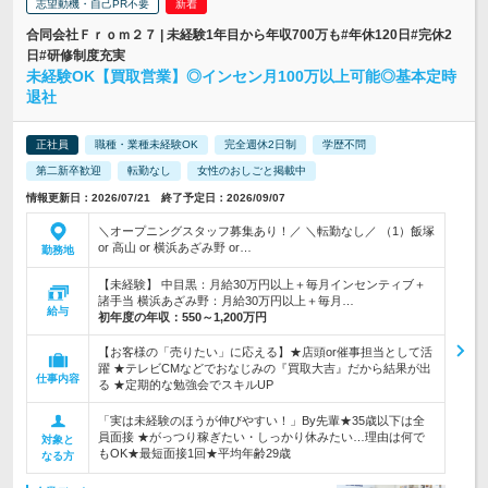
志望動機・自己PR不要
合同会社Ｆｒｏｍ２７ | 未経験1年目から年収700万も#年休120日#完休2
日#研修制度充実
未経験OK【買取営業】◎インセン月100万以上可能◎基本定時
退社
正社員
職種・業種未経験OK
完全週休2日制
学歴不問
第二新卒歓迎
転勤なし
女性のおしごと掲載中
情報更新日：2026/07/21 終了予定日：2026/09/07
＼オープニングスタッフ募集あり！／ ＼転勤なし／ （1）飯塚
or 高山 or 横浜あざみ野 or…
勤務地
【未経験】 中目黒：月給30万円以上＋毎月インセンティブ＋
諸手当 横浜あざみ野：月給30万円以上＋毎月…
給与
初年度の年収：
550～1,200万円
【お客様の「売りたい」に応える】★店頭or催事担当として活
躍 ★テレビCMなどでおなじみの『買取大吉』だから結果が出
仕事内容
る ★定期的な勉強会でスキルUP
「実は未経験のほうが伸びやすい！」By先輩★35歳以下は全
員面接 ★がっつり稼ぎたい・しっかり休みたい…理由は何で
対象と
もOK★最短面接1回★平均年齢29歳
なる方