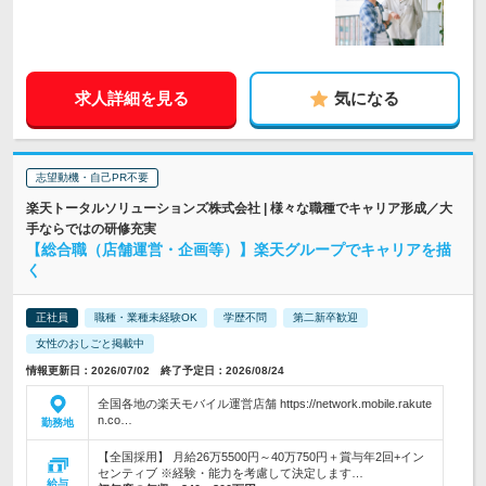
求人詳細を見る
気になる
志望動機・自己PR不要
楽天トータルソリューションズ株式会社 | 様々な職種でキャリア形成／大
手ならではの研修充実
【総合職（店舗運営・企画等）】楽天グループでキャリアを描
く
正社員
職種・業種未経験OK
学歴不問
第二新卒歓迎
女性のおしごと掲載中
情報更新日：2026/07/02 終了予定日：2026/08/24
全国各地の楽天モバイル運営店舗 https://network.mobile.rakute
n.co…
勤務地
【全国採用】 月給26万5500円～40万750円＋賞与年2回+イン
センティブ ※経験・能力を考慮して決定します…
給与