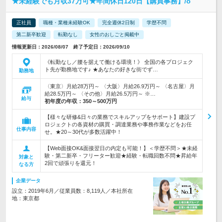
★未経験でも月収37万可★年間休日120日【購買事務】/o
正社員
職種・業種未経験OK
完全週休2日制
学歴不問
第二新卒歓迎
転勤なし
女性のおしごと掲載中
情報更新日：2026/08/07 終了予定日：2026/09/10
《転勤なし／腰を据えて働ける環境！》 全国の各プロジェク
ト先が勤務地です♪ ★あなたの好きな街でず…
勤務地
〈東京〉月給28万円～ 〈大阪〉月給26.9万円～ 〈名古屋〉月
給28.5万円～ 〈その他〉月給26.5万円～ ※…
給与
初年度の年収：
350～500万円
【様々な研修&日々の業務でスキルアップをサポート】建設プ
ロジェクトの各資材の購買・調達業務や事務作業などをお任
仕事内容
せ。★20～30代が多数活躍中！
【Web面接OK&面接翌日の内定も可能！】＜学歴不問＞★未経
験・第二新卒・フリーター歓迎★経験・転職回数不問★昇給年
対象と
2回で頑張りを還元！
なる方
企業データ
設立：2019年6月／従業員数：8,119人／本社所在
地：東京都