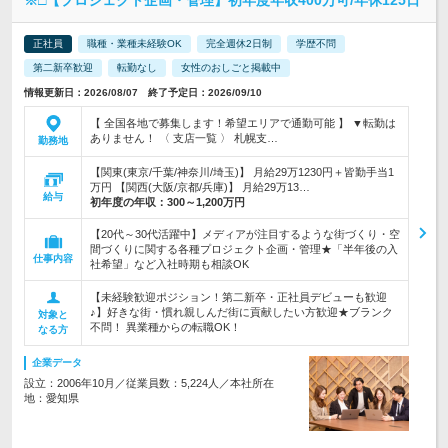
※□【プロジェクト企画・管理】初年度年収400万可/年休125日
正社員
職種・業種未経験OK
完全週休2日制
学歴不問
第二新卒歓迎
転勤なし
女性のおしごと掲載中
情報更新日：2026/08/07 終了予定日：2026/09/10
【 全国各地で募集します！希望エリアで通勤可能 】 ▼転勤は
ありません！ 〈 支店一覧 〉 札幌支…
勤務地
【関東(東京/千葉/神奈川/埼玉)】 月給29万1230円＋皆勤手当1
万円 【関西(大阪/京都/兵庫)】 月給29万13…
給与
初年度の年収：
300～1,200万円
【20代～30代活躍中】メディアが注目するような街づくり・空
間づくりに関する各種プロジェクト企画・管理★「半年後の入
仕事内容
社希望」など入社時期も相談OK
【未経験歓迎ポジション！第二新卒・正社員デビューも歓迎
♪】好きな街・慣れ親しんだ街に貢献したい方歓迎★ブランク
対象と
不問！ 異業種からの転職OK！
なる方
企業データ
設立：2006年10月／従業員数：5,224人／本社所在
地：愛知県