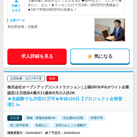
【履歴書に自信がなくても大丈夫】◆高卒以上／「とにかく稼
ぎたい」なら！★インセンだけで月100～200万円の実績あり
対象と
★1年で年収1000万円の先輩も！
なる方
企業データ
本社所在地：大阪府
求人詳細を見る
気になる
志望動機・自己PR不要
株式会社オープンアップコンストラクション | 上場GROUP&ホワイト企業
認定/土日祝休&最大11連休/9月の入社OK
★未経験でも月収37万可★年休120日【プロジェクト企画管
理】/o
正社員
職種・業種未経験OK
完全週休2日制
学歴不問
第二新卒歓迎
転勤なし
女性のおしごと掲載中
情報更新日：2026/08/07 終了予定日：2026/09/10