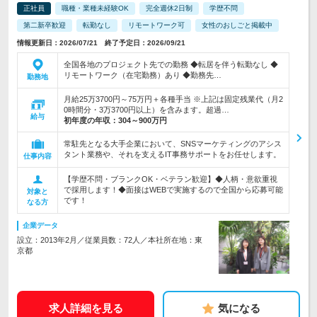
正社員
職種・業種未経験OK
完全週休2日制
学歴不問
第二新卒歓迎
転勤なし
リモートワーク可
女性のおしごと掲載中
情報更新日：2026/07/21 終了予定日：2026/09/21
全国各地のプロジェクト先での勤務 ◆転居を伴う転勤なし ◆
リモートワーク（在宅勤務）あり ◆勤務先…
勤務地
月給25万3700円～75万円＋各種手当 ※上記は固定残業代（月2
0時間分・3万3700円以上）を含みます。超過…
給与
初年度の年収：
304～900万円
常駐先となる大手企業において、SNSマーケティングのアシス
タント業務や、それを支えるIT事務サポートをお任せします。
仕事内容
【学歴不問・ブランクOK・ベテラン歓迎】◆人柄・意欲重視
で採用します！◆面接はWEBで実施するので全国から応募可能
対象と
です！
なる方
企業データ
設立：2013年2月／従業員数：72人／本社所在地：東
京都
求人詳細を見る
気になる