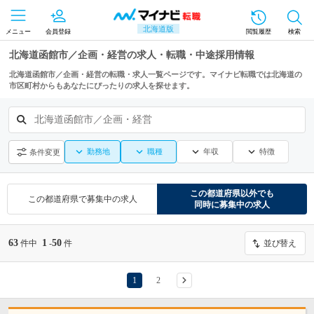
北海道版
メニュー
会員登録
閲覧履歴
検索
北海道函館市／企画・経営の求人・転職・中途採用情報
北海道函館市／企画・経営の転職・求人一覧ページです。マイナビ転職では北海道の
市区町村からもあなたにぴったりの求人を探せます。
北海道函館市／企画・経営
勤務地
職種
年収
特徴
条件変更
この都道府県
以外でも
この都道府県
で募集中の求人
同時に募集中の求人
63
1
50
件中
-
件
並び替え
1
2