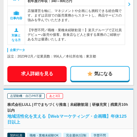
初年度の年収：
340～800万円
店舗運営を軸に、マネジメントや企画にも挑戦できる総合職で
す。まずは店頭での販売業務からスタートし、商品サービスの
仕事内容
強みを学んでいただきます。
【学歴不問／職種・業種未経験歓迎！】楽天グループで正社員
デビュー♪販売や接客、飲食店など人と接する業務のご経験が
対象と
ある方は優遇いたします。
なる方
企業データ
設立：2023年2月／従業員数：956人／本社所在地：東京都
求人詳細を見る
気になる
志望動機・自己PR不要
あと3日
株式会社LULL | ITでまちづくり推進｜未経験歓迎｜研修充実｜残業月10h
以内
地域活性化を支える【Webマーケティング・企画職】年休125
日以上
契約社員
職種・業種未経験OK
完全週休2日制
学歴不問