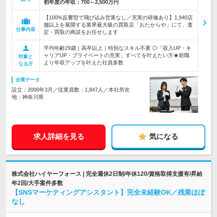
初年度の年収：
700～2,500万円
【100%反響型で飛び込み営業なし／充実の研修あり】1,940店
舗以上を展開する業界最大級の買取店「おたからや」にて、査
仕事内容
定・買取の商談をお任せします
平均年齢29歳｜高卒以上｜特別なスキル不要 ◎「収入UP・キ
ャリアUP・プライベートの充実」すべてを叶えたい方★前職
対象と
より年収アップを叶えた社員多数
なる方
企業データ
設立：2000年3月／従業員数：1,847人／本社所在
地：神奈川県
求人詳細を見る
気になる
株式会社ハイヤーフォース | 完全週休2日制/年休120/資格取得支援有/昇給
年2回/大手案件多数
【SNSマーケティングアシスタント】完全未経験OK／残業ほぼ
なし