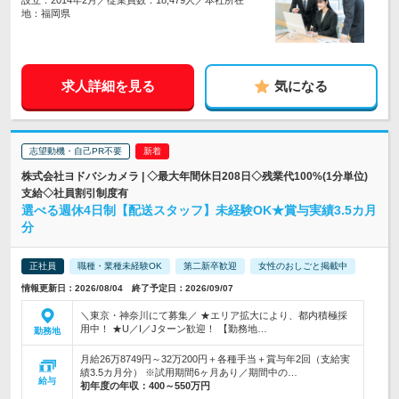
設立：2014年2月／従業員数：18,479人／本社所在
地：福岡県
求人詳細を見る
気になる
志望動機・自己PR不要
株式会社ヨドバシカメラ | ◇最大年間休日208日◇残業代100%(1分単位)
支給◇社員割引制度有
選べる週休4日制【配送スタッフ】未経験OK★賞与実績3.5カ月
分
正社員
職種・業種未経験OK
第二新卒歓迎
女性のおしごと掲載中
情報更新日：2026/08/04 終了予定日：2026/09/07
＼東京・神奈川にて募集／ ★エリア拡大により、都内積極採
用中！ ★U／I／Jターン歓迎！ 【勤務地…
勤務地
月給26万8749円～32万200円＋各種手当＋賞与年2回（支給実
績3.5カ月分） ※試用期間6ヶ月あり／期間中の…
給与
初年度の年収：
400～550万円