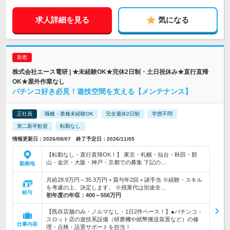
求人詳細を見る
気になる
株式会社エース電研 | ★未経験OK★完休2日制・土日祝休み★直行直帰
OK★屋外作業なし
パチンコ好き必見！遊技空間を支える【メンテナンス】
正社員
職種・業種未経験OK
完全週休2日制
学歴不問
第二新卒歓迎
転勤なし
情報更新日：2026/08/07 終了予定日：2026/11/05
【転勤なし・直行直帰OK！】 東京・札幌・仙台・秋田・郡
山・金沢・大阪・神戸・京都での募集 下記の…
勤務地
月給28.9万円～35.3万円＋賞与年2回＋諸手当 ※経験・スキル
を考慮の上、決定します。 ※残業代は別途全…
給与
初年度の年収：
400～556万円
【既存店舗のみ・ノルマなし・1日2件ペース！】●パチンコ・
スロット店の遊技系設備（研磨機や紙幣搬送装置など）の修
仕事内容
理・点検・設置サポートを担当！