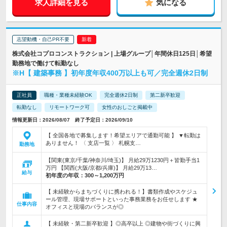
求人詳細を見る
気になる
志望動機・自己PR不要
株式会社コプロコンストラクション | 上場グループ│年間休日125日│希望
勤務地で働けて転勤なし
※H【 建築事務 】初年度年収400万以上も可／完全週休2日制
正社員
職種・業種未経験OK
完全週休2日制
第二新卒歓迎
転勤なし
リモートワーク可
女性のおしごと掲載中
情報更新日：2026/08/07 終了予定日：2026/09/10
【 全国各地で募集します！希望エリアで通勤可能 】 ▼転勤は
ありません！ 〈 支店一覧 〉 札幌支…
勤務地
【関東(東京/千葉/神奈川/埼玉)】 月給29万1230円＋皆勤手当1
万円 【関西(大阪/京都/兵庫)】 月給29万13…
給与
初年度の年収：
300～1,200万円
【 未経験からまちづくりに携われる！】書類作成やスケジュ
ール管理、現場サポートといった事務業務をお任せします ★
仕事内容
オフィスと現場のバランスが◎
【 未経験・第二新卒歓迎 】◎高卒以上 ◎建物や街づくりに興