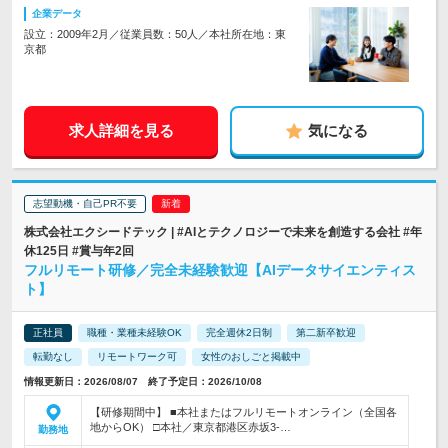
企業データ
設立：2009年2月／従業員数：50人／本社所在地：東
京都
求人詳細を見る
気になる
志望動機・自己PR不要
株式会社エクシードテック | #AIとテクノロジーで未来を創造する会社 #年
休125日 #賞与年2回
フルリモート研修／完全未経験歓迎【AIデータサイエンティス
ト】
正社員
職種・業種未経験OK
完全週休2日制
第二新卒歓迎
転勤なし
リモートワーク可
女性のおしごと掲載中
情報更新日：2026/08/07 終了予定日：2026/10/08
【研修期間中】 ■本社またはフルリモートオンライン（全国各
地からOK） □本社／東京都港区赤坂3-…
勤務地