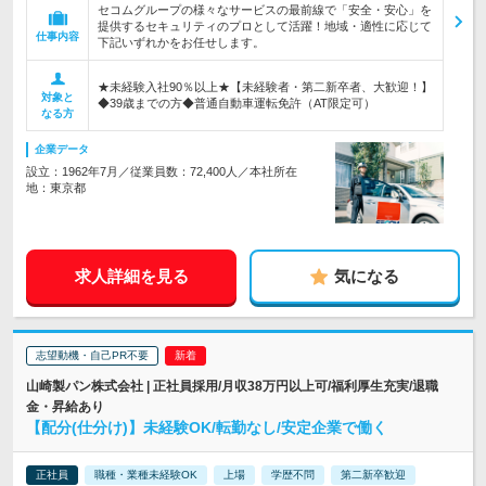
セコムグループの様々なサービスの最前線で「安全・安心」を
提供するセキュリティのプロとして活躍！地域・適性に応じて
仕事内容
下記いずれかをお任せします。
★未経験入社90％以上★【未経験者・第二新卒者、大歓迎！】
対象と
◆39歳までの方◆普通自動車運転免許（AT限定可）
なる方
企業データ
設立：1962年7月／従業員数：72,400人／本社所在
地：東京都
求人詳細を見る
気になる
志望動機・自己PR不要
山崎製パン株式会社 | 正社員採用/月収38万円以上可/福利厚生充実/退職
金・昇給あり
【配分(仕分け)】未経験OK/転勤なし/安定企業で働く
正社員
職種・業種未経験OK
上場
学歴不問
第二新卒歓迎