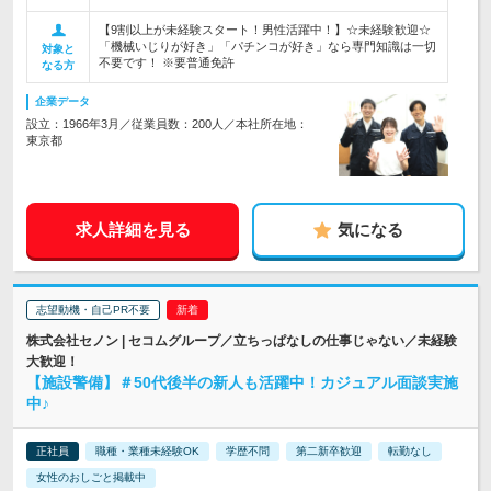
【9割以上が未経験スタート！男性活躍中！】☆未経験歓迎☆
「機械いじりが好き」「パチンコが好き」なら専門知識は一切
対象と
不要です！ ※要普通免許
なる方
企業データ
設立：1966年3月／従業員数：200人／本社所在地：
東京都
求人詳細を見る
気になる
志望動機・自己PR不要
株式会社セノン | セコムグループ／立ちっぱなしの仕事じゃない／未経験
大歓迎！
【施設警備】＃50代後半の新人も活躍中！カジュアル面談実施
中♪
正社員
職種・業種未経験OK
学歴不問
第二新卒歓迎
転勤なし
女性のおしごと掲載中