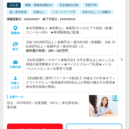
正社員
職種・業種未経験OK
完全週休2日制
学歴不問
第二新卒歓迎
転勤なし
リモートワーク可
女性のおしごと掲載中
情報更新日：2026/08/07 終了予定日：2026/09/10
★在宅勤務あり ★転勤なし ★髪型/ネイル/ピアス自由（私服/
スニーカーOK） ★希望勤務地に配属…
勤務地
月給 210,000円以上 + 各種手当 + 賞与年2回（首都圏） 月給 19
8,000円以上 + 各種手当 + 賞与年2回（大…
給与
初年度の年収：
290～320万円
【女性活躍中／サポート体制万全】大手企業をはじめとしたお
客様の経理事務をサポート★マイナビグループ社員★メーカ
仕事内容
ー/コスメ/エンタメ企業等で活躍
【未経験/第二新卒/フリーター大歓迎♪】34歳までの方★オフィ
スワークデビュー歓迎★約2000名以上が理想の働き方を実現★
対象と
産休育休実績が豊富♪
なる方
企業データ
設立：1973年8月／従業員数：547人／本社所在地：
東京都