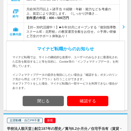
月給30万円以上＋諸手当 ※経験・年齢・能力などを考慮の
上、規定により決定します。 《しっかり評価さ…
給与
初年度の年収：
400～500万円
【20～30代活躍中！】■今年10月にオープンする『個別指導塾
スクールIE：北野校』の教室運営全般をお任せ。☆手厚い研修
仕事内容
と万全のサポート体制あり！
【講師経験や教員免許は必要なし！】■人の成長を見るのが好
マイナビ転職からのお知らせ
きな方 ■新しいことにチャレンジする意欲がある方 ☆対人業務
対象と
の経験がある方は特に歓迎！
なる方
マイナビ転職では、サイトの継続的な改善や、ユーザーのみなさまに最適化され
た広告を配信すること等を目的に、Cookie等の「インフォマティブデータ」を利
企業データ
用しています。
本社所在地：東京都
インフォマティブデータの提供を無効にしたい場合は「確認する」ボタンのリン
ク先から停止（オプトアウト）を行うことができます。
※オプトアウトをした場合、マイナビ転職の一部サービスを利用できない場合が
あります。
求人詳細を見る
気になる
閉じる
確認する
志望動機・自己PR不要
学校法人順天堂 | 創立187年の歴史／賞与6.2か月分／住宅手当有（賃貸・