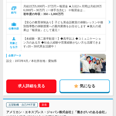
月給22万5,000円～27万円＋報奨金 ★入社2ヶ月間は月給28万
6,000円～30万円（一律手当含む） ※報奨金は…
給与
初年度の年収：
350～1,000万円
【安心の教育体制あり】子ども英会話教室の体験レッスンや個
別指導塾の体験授業への案内業務をお任せします ★個人の成
仕事内容
果は『報奨金』として還元！
【未経験・第二新卒歓迎！】◆高卒以上 ◆コミュニケーショ
ン力のある方 ◆社会人経験や営業経験がない方も活躍できま
対象と
す♪20～30代男女活躍中！
なる方
企業データ
設立：1972年4月／本社所在地：愛知県
求人詳細を見る
気になる
志望動機・自己PR不要
アメリカン・エキスプレス・ジャパン株式会社 | 「働きがいのある会社」