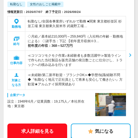
転勤なし
女性のおしごと掲載中
情報更新日：2026/07/07 終了予定日：2026/08/24
転勤なし/全国各事業所いずれかで勤務 ■関東 東京都杉並区 杉
並工場 東京都東久留米市 武蔵野工場…
勤務地
◇月給／基本給210,000円～259,840円（入社時の年齢・勤務地
による） ◇諸手当：下記 【初年度月収例※3…
給与
初年度の年収：
368～527万円
≪コツコツモクモク作業♪未経験者も多数活躍中≫製造ライン
で作られた当社製品を販売店舗の発注数ごとに仕分けし、トラ
仕事内容
ックへの積み込みを行います
≪未経験/第二新卒歓迎・ブランクOK≫◆学歴/知識/経験不問
◆『転勤なく地元で正社員として将来も安心して働きたい』方
対象と
歓迎★アルムナイ採用実績あり
なる方
企業データ
設立：1948年6月／従業員数：19,175人／本社所在
地：東京都
求人詳細を見る
気になる