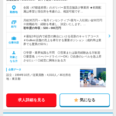
全国（47都道府県）のガリバー直営店舗及び事業所 ★初期配
属は希望と現住所を考慮の上、相談可能です…
勤務地
月給30万円～＋毎月インセンティブ+賞与＋入社祝い金50万円
※前職給与・経験を考慮し、決定いたします。…
給与
初年度の年収：
500～900万円
＃最短1年以内で経営の舞台にいける花形のキャリアコース
＃Gulliver店舗の売上を牽引する重要ポジション（成約率は業
仕事内容
界でも驚異の50％）
◎学歴・業界知識も不問 ◎営業または販売経験ある方歓迎
◎要普免（ペーパードライバーOK）◎自身のレベルを急上昇
対象と
させたい！◎経営に興味がある方
なる方
企業データ
設立：1994年10月／従業員数：4,010人／本社所在
地：東京都
求人詳細を見る
気になる