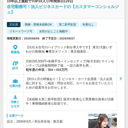
10年以上連続でTOP10入り/年間休日120日
在宅勤務可！法人ビジネスカードの【カスタマーコンシェルジ
ュ】
正社員
職種・業種未経験OK
第二新卒歓迎
転勤なし
リモートワーク可
女性のおしごと掲載中
情報更新日：2026/08/05 終了予定日：2026/08/27
【出社＆在宅のハイブリッド制を導入中です】 東京/大阪いず
れかの勤務地 ◆東京オフィス：東京都港区…
勤務地
月給295,505円+各種手当＋インセンティブ(毎月支給) ※インセ
ンティブは研修期間終了後、一定の基準を満…
給与
初年度の年収：
354～415万円
【約3ヵ月の研修あり！】ビジネス・カード会員様・法人会員
様に対する、ご相談・問合せ対応、カードをお役立ていただく
仕事内容
ための提案等をお任せします。
【未経験＆第二新卒歓迎】販売や飲食など異業種出身者が活躍
対象と
中！事務職経験者も歓迎です。
なる方
企業データ
設立：2005年9月／本社所在地：東京都