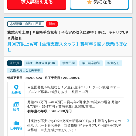
求人詳細を見る
気になる
志望動機・自己PR不要
株式会社土屋 | ＃資格手当充実！⇒安定の収入に納得！更に、キャリアUP
＆昇給も
月30万以上も可【生活支援スタッフ】賞与年２回／残業ほぼな
し
正社員
職種・業種未経験OK
学歴不問
第二新卒歓迎
転勤なし
女性のおしごと掲載中
情報更新日：2026/07/24 終了予定日：2026/09/24
★全国募集＆転勤なし！／直行直帰OK／UIターン歓迎 ※オー
プニング募集の拠点もあり！ 札幌＊白石…
勤務地
月給28.7万円～40.4万円＋賞与年2回 東京/南関東の場合 月給2
6.7万円～39.5万円＋賞与年2回 北関東/東海…
給与
初年度の年収：
340～900万円
【実務が不安でもOK⇒充実の研修&OJTあり】障害を持つ方の
生活サポートをお任せ ◎資格取得/キャリアUP⇒資格手当UP
仕事内容
や昇給！⇒安定感が増えていく！