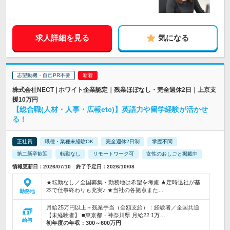
求人詳細を見る
気になる
志望動機・自己PR不要
株式会社NECT | ホワイト企業認定｜残業ほぼなし・完全週休2日｜上京支
援10万円
【総合職(人材・人事・広報etc)】英語力や留学経験が活かせ
る！
正社員
職種・業種未経験OK
完全週休2日制
学歴不問
第二新卒歓迎
転勤なし
リモートワーク可
女性のおしごと掲載中
情報更新日：2026/07/10 終了予定日：2026/10/08
★転勤なし／全国募集・勤務地は希望を考慮 ★定時退社が基
本で仕事終わりも充実♪ ★当社の各拠点また…
勤務地
月給25万円以上＋残業手当（全額支給）：経験者／全国共通
【未経験者】 ■東京都・神奈川県 月給22.1万…
給与
初年度の年収：
300～600万円