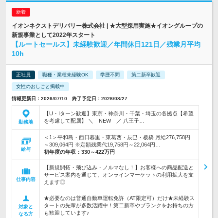
イオンネクストデリバリー株式会社 | ★大型採用実施★イオングループの
新規事業として2022年スタート
【ルートセールス】未経験歓迎／年間休日121日／残業月平均
10h
正社員
職種・業種未経験OK
学歴不問
第二新卒歓迎
女性のおしごと掲載中
情報更新日：2026/07/10 終了予定日：2026/08/27
【U・Iターン歓迎】東京・神奈川・千葉・埼玉の各拠点【希望
を考慮して配属】 ＼ NEW ／ 八王子…
勤務地
＜1＞平和島・西日暮里・東葛西・辰巳・板橋 月給276,758円
～309,064円 ※定額残業代19,758円～22,064円…
給与
初年度の年収：
330～422万円
【新規開拓・飛び込み・ノルマなし！】お客様への商品配送と
サービス案内を通じて、オンラインマーケットの利用拡大を支
仕事内容
えます◎
★必要なのは普通自動車運転免許（AT限定可）だけ★未経験ス
タートの先輩が多数活躍中！第二新卒やブランクをお持ちの方
対象と
も歓迎しています♪
なる方