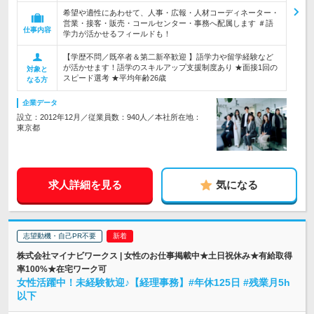
希望や適性にあわせて、人事・広報・人材コーディネーター・
営業・接客・販売・コールセンター・事務へ配属します ＃語
仕事内容
学力が活かせるフィールドも！
【学歴不問／既卒者＆第二新卒歓迎 】語学力や留学経験など
が活かせます！語学のスキルアップ支援制度あり ★面接1回の
対象と
スピード選考 ★平均年齢26歳
なる方
企業データ
設立：2012年12月／従業員数：940人／本社所在地：
東京都
求人詳細を見る
気になる
志望動機・自己PR不要
株式会社マイナビワークス | 女性のお仕事掲載中★土日祝休み★有給取得
率100%★在宅ワーク可
女性活躍中！未経験歓迎♪【経理事務】#年休125日 #残業月5h
以下