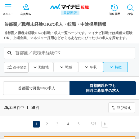
首都圏版
メニュー
会員登録
閲覧履歴
検索
首都圏／職種未経験OKの求人・転職・中途採用情報
首都圏／職種未経験OKの転職・求人一覧ページです。マイナビ転職では業種未経験
OK、上場企業、マネジャー採用などからもあなたにぴったりの求人を探せます。
首都圏／職種未経験OK
勤務地
職種
年収
特徴
条件変更
首都圏
以外でも
首都圏
で募集中の求人
同時に募集中の求人
26,239
1
50
件中
-
件
並び替え
1
2
3
4
5
525
…