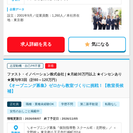
企業データ
設立：2001年9月／従業員数：1,260人／本社所在
地：東京都
求人詳細を見る
気になる
志望動機・自己PR不要
ファスト・イノベーション株式会社 | ★月給30万円以上 ★インセンあり
★賞与年3回（計80～120万円）
《オープニング募集》ゼロから教室づくりに挑戦！【教室長候
補】
正社員
職種・業種未経験OK
学歴不問
第二新卒歓迎
転勤なし
女性のおしごと掲載中
情報更新日：2026/08/07 終了予定日：2026/11/05
＼オープニング募集『個別指導塾 スクールIE：北野校』／ ＜
北野校＞ 東京都八王子市打越町2014…
勤務地