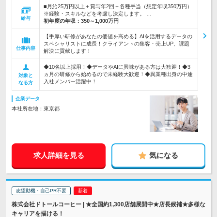
■月給25万円以上＋賞与年2回＋各種手当（想定年収350万円）
※経験・スキルなどを考慮し決定します。 …
給与
初年度の年収：
350～1,000万円
【手厚い研修があなたの価値を高める】AIを活用するデータの
スペシャリストに成長！クライアントの集客・売上UP、課題
仕事内容
解決に貢献します！
◆10名以上採用！◆データやAIに興味がある方は大歓迎！◆3
ヵ月の研修から始めるので未経験大歓迎！◆異業種出身の中途
対象と
入社メンバー活躍中！
なる方
企業データ
本社所在地：東京都
求人詳細を見る
気になる
志望動機・自己PR不要
株式会社ドトールコーヒー | ★全国約1,300店舗展開中★店長候補★多様な
キャリアを描ける！