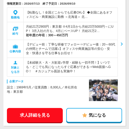
情報更新日：2026/07/13 終了予定日：2026/09/10
【転勤なし！全国どこからでも応募OK♪】 ◆全国にあるオフ
ィスビル・商業施設に勤務 ＜北海道＞ 北…
勤務地
月給21万2900円：東京都 ※4月1日から月給23万5000円～にU
P！ 3月入社の方も、4月にベースUP！ 月給21万2…
給与
初年度の年収：
300～450万円
【デビュー前：丁寧な研修でフォロー⇒デビュー後：20～60代
の仲間とチームで活躍♪】オフィスや商業施設等の安心・安
仕事内容
全・快適さを守る仕事をお任せ！
【未経験大・大・大歓迎♪学歴・経験も一切不問！】いつで
も・どこでも気になったらすぐ応募ができる⇒Web面接へG
対象と
O！ ＃カジュアル面談も実施中！
なる方
企業データ
設立：1969年5月／従業員数：8,000人／本社所在
地：東京都
求人詳細を見る
気になる