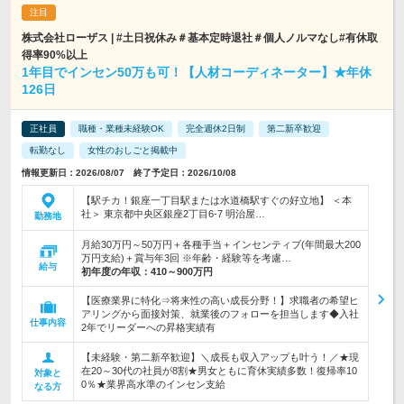
株式会社ローザス | #土日祝休み＃基本定時退社＃個人ノルマなし#有休取
得率90%以上
1年目でインセン50万も可！【人材コーディネーター】★年休
126日
正社員
職種・業種未経験OK
完全週休2日制
第二新卒歓迎
転勤なし
女性のおしごと掲載中
情報更新日：2026/08/07 終了予定日：2026/10/08
【駅チカ！銀座一丁目駅または水道橋駅すぐの好立地】 ＜本
社＞ 東京都中央区銀座2丁目6-7 明治屋…
勤務地
月給30万円～50万円＋各種手当＋インセンティブ(年間最大200
万円支給)＋賞与年3回 ※年齢・経験等を考慮…
給与
初年度の年収：
410～900万円
【医療業界に特化⇒将来性の高い成長分野！】求職者の希望ヒ
アリングから面接対策、就業後のフォローを担当します◆入社
仕事内容
2年でリーダーへの昇格実績有
【未経験・第二新卒歓迎】＼成長も収入アップも叶う！／★現
在20～30代の社員が8割★男女ともに育休実績多数！復帰率10
対象と
0％★業界高水準のインセン支給
なる方