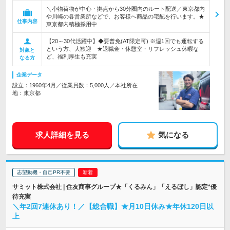
＼小物荷物が中心・拠点から30分圏内のルート配送／東京都内
や川崎の各営業所などで、お客様へ商品の宅配を行います。★
仕事内容
東京都内積極採用中
【20～30代活躍中】◆要普免(AT限定可) ※週1回でも運転する
という方、大歓迎 ★退職金・休憩室・リフレッシュ休暇な
対象と
ど、福利厚生も充実
なる方
企業データ
設立：1960年4月／従業員数：5,000人／本社所在
地：東京都
求人詳細を見る
気になる
志望動機・自己PR不要
サミット株式会社 | 住友商事グループ★「くるみん」「えるぼし」認定*優
待充実
＼年2回7連休あり！／【総合職】★月10日休み★年休120日以
上