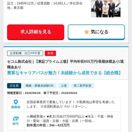
設立：1945年12月／従業員数：14,681人／本社所在
地：東京都
求人詳細を見る
気になる
志望動機・自己PR不要
セコム株式会社 | 【東証プライム上場】平均年収655万円/長期休暇あり/退
職金あり
豊富なキャリアパスが魅力！未経験から成長できる【総合職】
正社員
職種・業種未経験OK
上場
第二新卒歓迎
情報更新日：2026/06/26 終了予定日：2026/09/24
全国各事業所で募集しています！ ※勤務地は希望を考慮いた
します。 ※全国転勤あり ※U・I ターン…
勤務地
≪機械警備≫ ■東京/月給27万600円以上 ■埼玉・千葉・神奈
川・愛知・滋賀・京都・大阪・兵庫（一部地…
給与
初年度の年収：
344～633万円