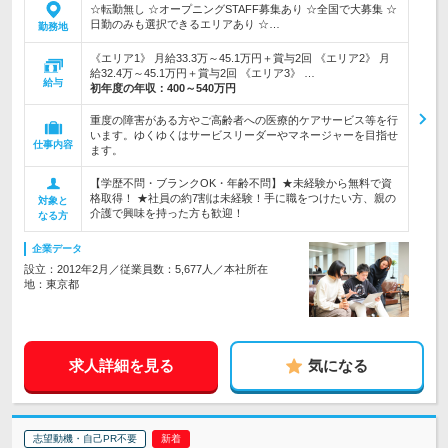
☆転勤無し ☆オープニングSTAFF募集あり ☆全国で大募集 ☆
日勤のみも選択できるエリアあり ☆…
勤務地
《エリア1》 月給33.3万～45.1万円＋賞与2回 《エリア2》 月
給32.4万～45.1万円＋賞与2回 《エリア3》 …
給与
初年度の年収：
400～540万円
重度の障害がある方やご高齢者への医療的ケアサービス等を行
います。ゆくゆくはサービスリーダーやマネージャーを目指せ
仕事内容
ます。
【学歴不問・ブランクOK・年齢不問】★未経験から無料で資
格取得！ ★社員の約7割は未経験！手に職をつけたい方、親の
対象と
介護で興味を持った方も歓迎！
なる方
企業データ
設立：2012年2月／従業員数：5,677人／本社所在
地：東京都
求人詳細を見る
気になる
志望動機・自己PR不要