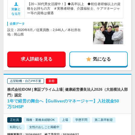
【20～30代男女活躍中！】◆高卒以上 ◆初任者研修以上の資
格をお持ちの方 ＃実務者研修、介護福祉士、ケアマネージャ
対象と
ー等の資格は優遇
なる方
企業データ
設立：2020年8月／従業員数：2,646人／本社所在
地：岡山県
求人詳細を見る
気になる
志望動機・自己PR不要
株式会社IDOM | 東証プライム上場│健康経営優良法人2026（大規模法人部
門）認定
1年で経営の舞台へ【Gulliverのマネージャー】入社祝金50
万/1HSP
正社員
職種・業種未経験OK
上場
学歴不問
第二新卒歓迎
転勤なし
女性のおしごと掲載中
情報更新日：2026/08/07 終了予定日：2026/08/27