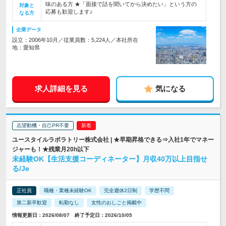
味のある方 ★「面接で話を聞いてから決めたい」という方の
対象と
応募も歓迎します♪
なる方
企業データ
設立：2006年10月／従業員数：5,224人／本社所在
地：愛知県
求人詳細を見る
気になる
志望動機・自己PR不要
ユースタイルラボラトリー株式会社 | ★早期昇格できる⇒入社1年でマネー
ジャーも！★残業月20h以下
未経験OK【生活支援コーディネーター】月収40万以上目指せ
る/Je
正社員
職種・業種未経験OK
完全週休2日制
学歴不問
第二新卒歓迎
転勤なし
女性のおしごと掲載中
情報更新日：2026/08/07 終了予定日：2026/10/05