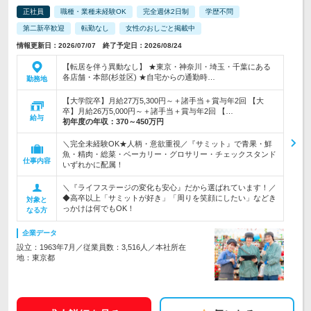
正社員
職種・業種未経験OK
完全週休2日制
学歴不問
第二新卒歓迎
転勤なし
女性のおしごと掲載中
情報更新日：2026/07/07 終了予定日：2026/08/24
【転居を伴う異動なし】 ★東京・神奈川・埼玉・千葉にある
各店舗・本部(杉並区) ★自宅からの通勤時…
勤務地
【大学院卒】月給27万5,300円～＋諸手当＋賞与年2回 【大
卒】月給26万5,000円～＋諸手当＋賞与年2回 【…
給与
初年度の年収：
370～450万円
＼完全未経験OK★人柄・意欲重視／『サミット』で青果・鮮
魚・精肉・総菜・ベーカリー・グロサリー・チェックスタンド
仕事内容
いずれかに配属！
＼『ライフステージの変化も安心』だから選ばれています！／
◆高卒以上「サミットが好き」「周りを笑顔にしたい」などき
対象と
っかけは何でもOK！
なる方
企業データ
設立：1963年7月／従業員数：3,516人／本社所在
地：東京都