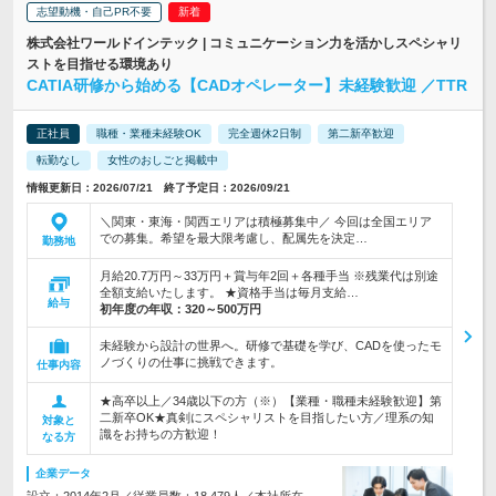
志望動機・自己PR不要
株式会社ワールドインテック | コミュニケーション力を活かしスペシャリ
ストを目指せる環境あり
CATIA研修から始める【CADオペレーター】未経験歓迎 ／TTR
正社員
職種・業種未経験OK
完全週休2日制
第二新卒歓迎
転勤なし
女性のおしごと掲載中
情報更新日：2026/07/21 終了予定日：2026/09/21
＼関東・東海・関西エリアは積極募集中／ 今回は全国エリア
での募集。希望を最大限考慮し、配属先を決定…
勤務地
月給20.7万円～33万円＋賞与年2回＋各種手当 ※残業代は別途
全額支給いたします。 ★資格手当は毎月支給…
給与
初年度の年収：
320～500万円
未経験から設計の世界へ。研修で基礎を学び、CADを使ったモ
ノづくりの仕事に挑戦できます。
仕事内容
★高卒以上／34歳以下の方（※）【業種・職種未経験歓迎】第
二新卒OK★真剣にスペシャリストを目指したい方／理系の知
対象と
識をお持ちの方歓迎！
なる方
企業データ