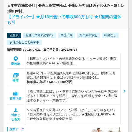
日本交通株式会社 | ◆売上高業界No.1 ◆働いた翌日は必ずお休み＝嬉しい
1勤1休制♪
【ドライバー】★月13日働いて年収800万も可 ★1週間の連休
も可
正社員
職種・業種未経験OK
学歴不問
第二新卒歓迎
転勤なし
女性のおしごと掲載中
情報更新日：2026/07/21 終了予定日：2026/08/24
【転勤なし／バイク・自転車通勤OK／U・Iターン歓迎】 東京
都板橋区板橋2‐4‐41 ★23区在住…
勤務地
月給40万円～ ※配属後3ヵ月間は月給40万円以上、以降9ヵ月
間は月給35万円以上 ※13ヵ月目から月給209,04…
給与
初年度の年収：
600～1,000万円
【流し営業はほぼナシ・事前予約制がメインだから効率的に稼
げる！】配車アプリを活用し、都内でお客様を安全・快適に送
仕事内容
迎するドライバー業務です。
＼＼普通免許で応募OK／／ 入社理由は「しっかり稼ぎたい」
「自分の時間も大切にしたい」など。★未経験入社率90％ ★
対象と
二種免許取得は会社が全額支援
なる方
企業データ