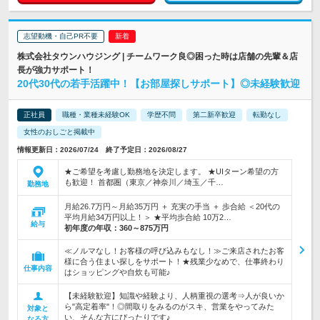
志望動機・自己PR不要
株式会社タウンハウジング | チームワーク良◎困った時は店舗の先輩＆店
長が強力サポート！
20代30代の若手活躍中！【お部屋探しサポート】◎未経験歓迎
正社員
職種・業種未経験OK
学歴不問
第二新卒歓迎
転勤なし
女性のおしごと掲載中
情報更新日：2026/07/24 終了予定日：2026/08/27
★ご希望を考慮し勤務地を決定します。 ★UIターン希望の方
も歓迎！ 首都圏（東京／神奈川／埼玉／千…
勤務地
月給26.7万円～月給35万円 ＋ 充実の手当 ＋ 歩合給 ＜20代の
平均月給34万円以上！＞ ★平均歩合給 10万2…
給与
初年度の年収：
360～875万円
≪ノルマなし！お客様の呼び込みもなし！≫ご来店されたお客
様に合う住まい探しをサポート！★残業少なめで、仕事終わり
仕事内容
はショッピングや自炊も可能♪
【未経験歓迎】知識や経験より、人柄重視の選考⇒人が良いか
ら"高定着率"！◎間取りをみるのがスキ、営業をやってみた
対象と
い、そんな方にぴったりです♪
なる方