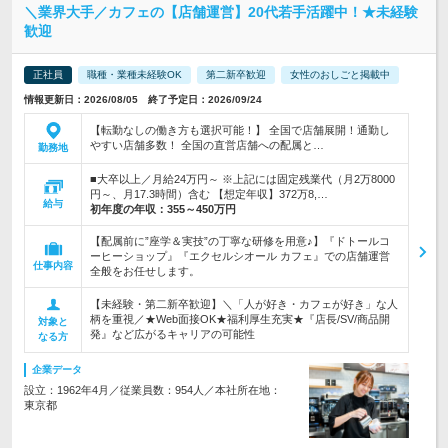
＼業界大手／カフェの【店舗運営】20代若手活躍中！★未経験
歓迎
正社員
職種・業種未経験OK
第二新卒歓迎
女性のおしごと掲載中
情報更新日：2026/08/05 終了予定日：2026/09/24
【転勤なしの働き方も選択可能！】 全国で店舗展開！通勤し
やすい店舗多数！ 全国の直営店舗への配属と…
勤務地
■大卒以上／月給24万円～ ※上記には固定残業代（月2万8000
円～、月17.3時間）含む 【想定年収】372万8,…
給与
初年度の年収：
355～450万円
【配属前に”座学＆実技”の丁寧な研修を用意♪】『ドトールコ
ーヒーショップ』『エクセルシオール カフェ』での店舗運営
仕事内容
全般をお任せします。
【未経験・第二新卒歓迎】＼「人が好き・カフェが好き」な人
柄を重視／★Web面接OK★福利厚生充実★『店長/SV/商品開
対象と
発』など広がるキャリアの可能性
なる方
企業データ
設立：1962年4月／従業員数：954人／本社所在地：
東京都