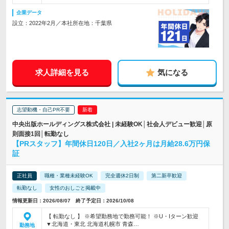
企業データ
設立：2022年2月／本社所在地：千葉県
求人詳細を見る
気になる
志望動機・自己PR不要
中央出版ホールディングス株式会社 | 未経験OK│社会人デビュー歓迎│原
則面接1回│転勤なし
【PRスタッフ】年間休日120日／入社2ヶ月は月給28.6万円保
証
正社員
職種・業種未経験OK
完全週休2日制
第二新卒歓迎
転勤なし
女性のおしごと掲載中
情報更新日：2026/08/07 終了予定日：2026/10/08
【 転勤なし 】 ※希望勤務地で勤務可能！ ※U・Iターン歓迎
▼北海道・東北 北海道札幌市 青森…
勤務地