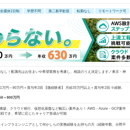
全週休2日制
学歴不問
第二新卒歓迎
転勤なし
リモートワーク可
勤なし！配属先はお住まいや希望業務を考慮し、相談のうえ決定します／東京・神
41万円～90万円＋賞与年2回 【微経験者】 月給35万円以上＋賞与年2回 ※経験、
50～900万円
構築、クラウド移行、仮想化基盤など幅広い案件あり！ AWS・Azure・GCP案件
挑戦でき、希望に応じたキャリア形成が可能
★インフラエンジニアとして何かしらの実務経験をお持ちの方（経験年数、分野不