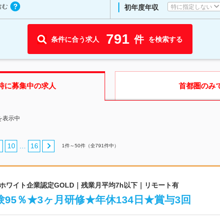
含む
特に指定しない
初年度年収
791
件
条件に合う求人
を検索する
時に募集中の求人
首都圏
のみ
を表示中
10
16
…
1
件～
50
件（全
791
件中）
｜ホワイト企業認定GOLD｜残業月平均7h以下｜リモート有
95％★3ヶ月研修★年休134日★賞与3回