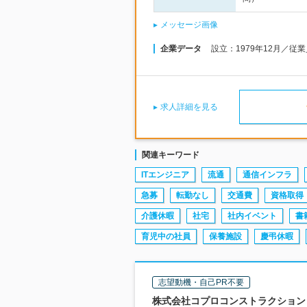
メッセージ画像
企業データ
設立：1979年12月／従
求人詳細を見る
関連キーワード
ITエンジニア
流通
通信インフラ
急募
転勤なし
交通費
資格取得
介護休暇
社宅
社内イベント
書
育児中の社員
保養施設
慶弔休暇
志望動機・自己PR不要
株式会社コプロコンストラクション |