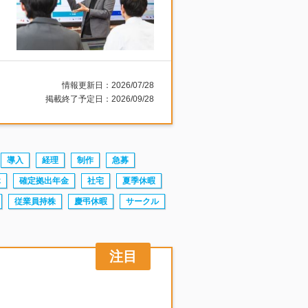
情報更新日：2026/07/28
掲載終了予定日：2026/09/28
導入
経理
制作
急募
休
確定拠出年金
社宅
夏季休暇
従業員持株
慶弔休暇
サークル