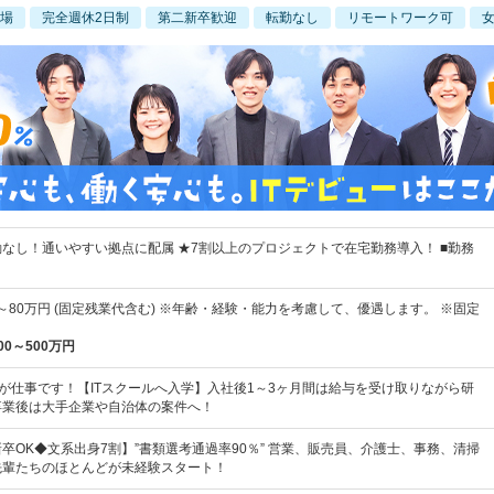
場
完全週休2日制
第二新卒歓迎
転勤なし
リモートワーク可
なし！通いやすい拠点に配属 ★7割以上のプロジェクトで在宅勤務導入！ ■勤務
円～80万円 (固定残業代含む) ※年齢・経験・能力を考慮して、優遇します。 ※固定
00～500万円
"が仕事です！【ITスクールへ入学】入社後1～3ヶ月間は給与を受け取りながら研
卒業後は大手企業や自治体の案件へ！
卒OK◆文系出身7割】”書類選考通過率90％” 営業、販売員、介護士、事務、清掃
先輩たちのほとんどが未経験スタート！