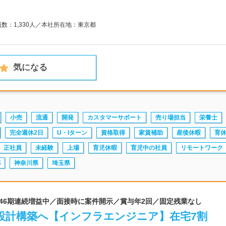
員数：1,330人／本社所在地：東京都
気になる
小売
流通
開発
カスタマーサポート
売り場担当
栄養士
完全週休2日
U・Iターン
資格取得
家賃補助
産後休暇
育
正社員
未経験
上場
育児休暇
育児中の社員
リモートワーク
都
神奈川県
埼玉県
 46期連続増益中／面接時に案件開示／賞与年2回／固定残業なし
設計構築へ【インフラエンジニア】在宅7割