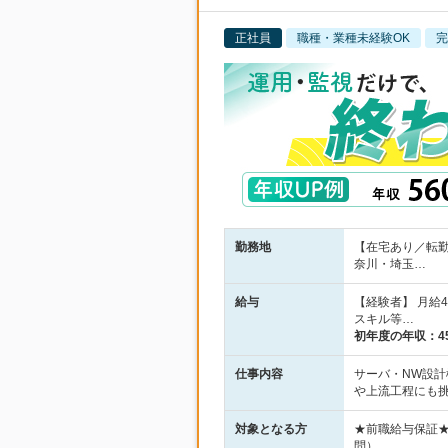
正社員
職種・業種未経験OK
完
勤務地
【在宅あり／転
奈川・埼玉…
給与
【経験者】 月給
スキル等…
初年度の年収：
4
仕事内容
サーバ・NW設計
や上流工程にも
対象となる方
★前職給与保証
問）