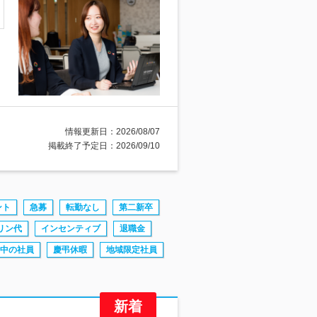
情報更新日：2026/08/07
掲載終了予定日：2026/09/10
ント
急募
転勤なし
第二新卒
リン代
インセンティブ
退職金
中の社員
慶弔休暇
地域限定社員