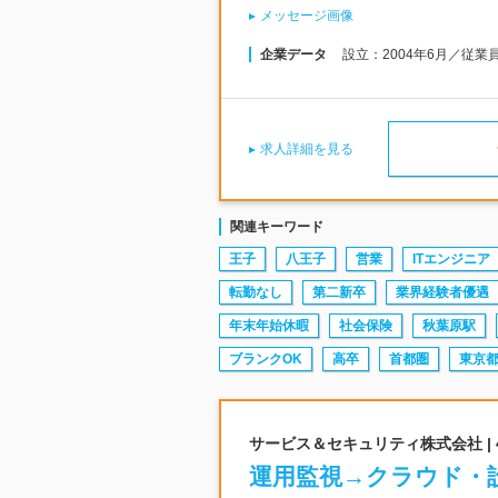
メッセージ画像
企業データ
設立：2004年6月／従業
求人詳細を見る
関連キーワード
王子
八王子
営業
ITエンジニア
転勤なし
第二新卒
業界経験者優遇
年末年始休暇
社会保険
秋葉原駅
ブランクOK
高卒
首都圏
東京
サービス＆セキュリティ株式会社 |
運用監視→クラウド・