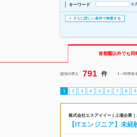
を
キーワード
さらに詳しい条件で検索する
首都圏
以外でも同
791
件
該当の求人
1～50件目
1
2
3
4
5
6
7
8
9
株式会社エスアイイー | 上場企業
【ITエンジニア】未経験