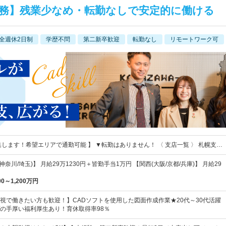
事務】残業少なめ・転勤なしで安定的に働ける
全週休2日制
学歴不問
第二新卒歓迎
転勤なし
リモートワーク可
集します！希望エリアで通勤可能 】 ▼転勤はありません！ 〈 支店一覧 〉 札幌支…
神奈川/埼玉)】 月給29万1230円＋皆勤手当1万円 【関西(大阪/京都/兵庫)】 月給29
00～1,200万円
視で働きたい方も歓迎！】CADソフトを使用した図面作成作業★20代～30代活躍
の手厚い福利厚生あり！育休取得率98％