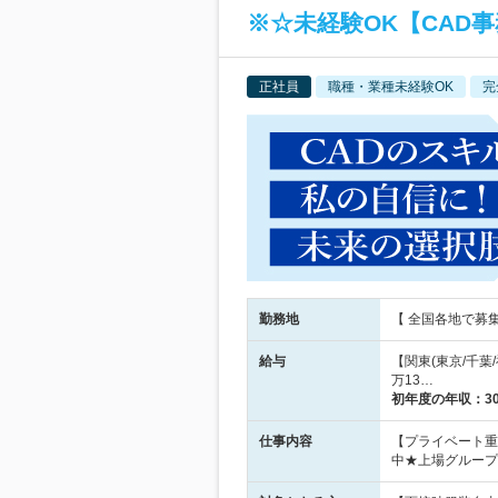
※☆未経験OK【CAD
正社員
職種・業種未経験OK
完
勤務地
【 全国各地で募
給与
【関東(東京/千葉/
万13…
初年度の年収：
3
仕事内容
【プライベート重
中★上場グループ