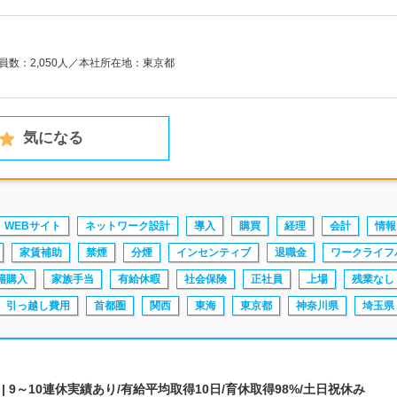
業員数：2,050人／本社所在地：東京都
気になる
WEBサイト
ネットワーク設計
導入
購買
経理
会計
情報
家賃補助
禁煙
分煙
インセンティブ
退職金
ワークライフ
籍購入
家族手当
有給休暇
社会保険
正社員
上場
残業なし
引っ越し費用
首都圏
関西
東海
東京都
神奈川県
埼玉県
 9～10連休実績あり/有給平均取得10日/育休取得98%/土日祝休み