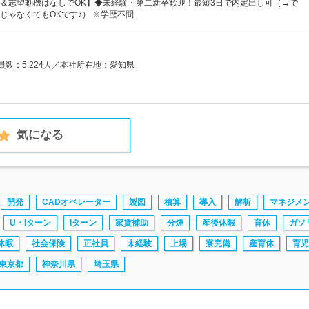
＆志望動機はなしでOK】◆未経験・第二新卒歓迎！最短3日で内定出し可（→で
じゃなくてもOKです♪） ※学歴不問
業員数：5,224人／本社所在地：愛知県
気になる
開発
CADオペレーター
製図
積算
導入
解析
マネジメ
U・Iターン
Iターン
家賃補助
分煙
産後休暇
育休
ガソ
休暇
社会保険
正社員
未経験
上場
寮完備
産育休
育児
東京都
神奈川県
埼玉県