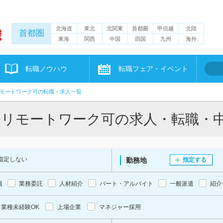
北海道
東北
北関東
首都圏
甲信越
北陸
首都圏
東海
関西
中国
四国
九州
海外
転職ノウハウ
転職フェア・イベント
モートワーク可の転職・求人一覧
ルリモートワーク可の求人・転職・
指定しない
勤務地
指定する
員
業務委託
人材紹介
パート・アルバイト
一般派遣
紹介
業種未経験OK
上場企業
マネジャー採用