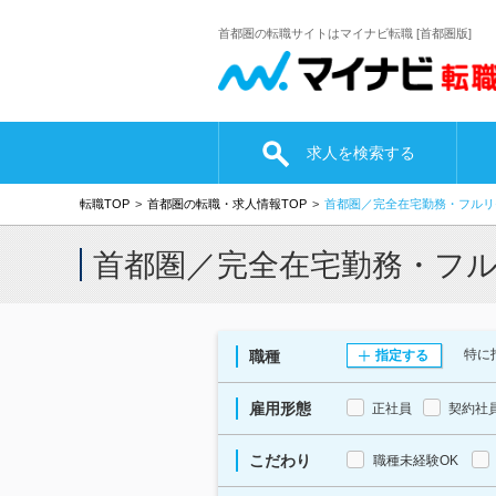
首都圏の転職サイトはマイナビ転職 [首都圏版]
求人を検索する
転職TOP
首都圏の転職・求人情報TOP
首都圏／完全在宅勤務・フルリ
首都圏／完全在宅勤務・フ
特に
職種
指定する
雇用形態
正社員
契約社
こだわり
職種未経験OK