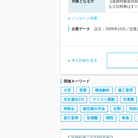
対象となる方
【面接時服装自由
も入社時期はすぐ
メッセージ画像
企業データ
設立：2006年10月／従
求人詳細を見る
関連キーワード
大宮
営業
構造解析
施工管理
完全週休2日
マイカー通勤
交通費
持株会
確定拠出年金
社割
有給
直行直帰
首都圏
関西
東海