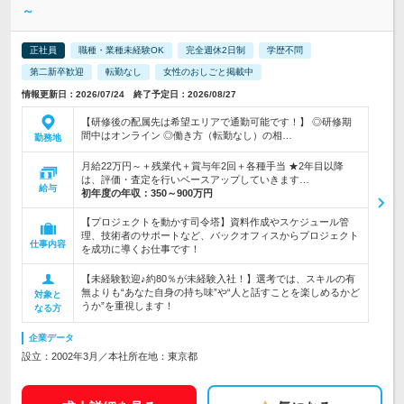
～
正社員
職種・業種未経験OK
完全週休2日制
学歴不問
第二新卒歓迎
転勤なし
女性のおしごと掲載中
情報更新日：2026/07/24 終了予定日：2026/08/27
【研修後の配属先は希望エリアで通勤可能です！】 ◎研修期
間中はオンライン ◎働き方（転勤なし）の相…
勤務地
月給22万円～＋残業代＋賞与年2回＋各種手当 ★2年目以降
は、評価・査定を行いベースアップしていきます…
給与
初年度の年収：
350～900万円
【プロジェクトを動かす司令塔】資料作成やスケジュール管
理、技術者のサポートなど、バックオフィスからプロジェクト
仕事内容
を成功に導くお仕事です！
【未経験歓迎♪約80％が未経験入社！】選考では、スキルの有
無よりも“あなた自身の持ち味”や“人と話すことを楽しめるかど
対象と
うか”を重視します！
なる方
企業データ
設立：2002年3月／本社所在地：東京都