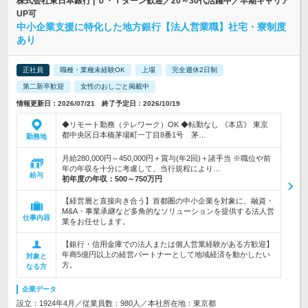
株式会社東日本銀行 | Ｕ・Ｉターン歓迎／20～30代活躍中／早期キャリア
UP可
中小企業支援に特化した地方銀行【法人営業職】社宅・寮制度
あり
正社員
職種・業種未経験OK
上場
完全週休2日制
第二新卒歓迎
女性のおしごと掲載中
情報更新日：2026/07/21 終了予定日：2026/10/19
◆リモート勤務（テレワーク）OK ◆転勤なし 《本店》 東京
都中央区日本橋茅場町一丁目8番1号 茅…
勤務地
月給280,000円～450,000円＋賞与(年2回)＋諸手当 ※職位や前
年の年収を十分に考慮して、当行規程により…
給与
初年度の年収：
500～750万円
【経営層と直接向き合う】首都圏の中小企業を対象に、融資・
M&A・事業承継など多角的なソリューションを提供する法人営
仕事内容
業をお任せします。
【銀行・信用金庫での法人または個人営業経験がある方歓迎】
年商5億円以上の経営パートナーとして地域経済を動かしたい
対象と
方。
なる方
企業データ
設立：1924年4月／従業員数：980人／本社所在地：東京都