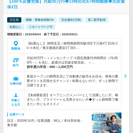
【100％反響営業】月給30万円◆13時出社&7時間勤務◆完全週
休2日
正社員
職種・業種未経験OK
完全週休2日制
第二新卒歓迎
転勤なし
リモートワーク可
情報更新日：2026/08/04 終了予定日：2026/09/21
【転勤なし】 静岡支店／静岡県静岡市駿河区下川原4丁目26-2
0 ※本社／東京都港区愛宕2丁目5-…
勤務地
月給30万円～＋インセンティブ ※固定残業代45時間分（76,85
0円～）を含む。超過分は別途全額支給。 ＜…
給与
初年度の年収：
600～1,000万円
新規オープンの静岡支店にて自動車の販売をお任せ。将来の重
要ポストを目指せるチャンス！転勤もないので、ずっと静岡で
仕事内容
活躍できます。
【未経験歓迎】オープニングメンバーとして活躍したい方、稼
ぎたい方、プライベートも充実させたい方◆ずっと静岡県で働
対象と
きたい方にもオススメ
なる方
企業データ
設立：2020年10月／従業員数：98人／本社所在地：
東京都