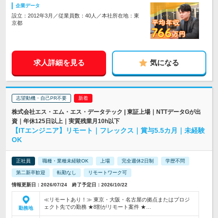
企業データ
設立：2012年3月／従業員数：40人／本社所在地：東
京都
求人詳細を見る
気になる
志望動機・自己PR不要
株式会社エス・エム・エス・データテック | 東証上場｜NTTデータGが出
資｜年休125日以上｜実質残業月10h以下
【ITエンジニア】リモート｜フレックス｜賞与5.5カ月｜未経験
OK
正社員
職種・業種未経験OK
上場
完全週休2日制
学歴不問
第二新卒歓迎
転勤なし
リモートワーク可
情報更新日：2026/07/24 終了予定日：2026/10/22
≪リモートあり！≫ 東京・大阪・名古屋の拠点またはプロジ
ェクト先での勤務 ★8割がリモート案件 ★…
勤務地