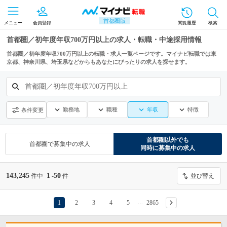
首都圏版
メニュー
会員登録
閲覧履歴
検索
首都圏／初年度年収700万円以上の求人・転職・中途採用情報
首都圏／初年度年収700万円以上の転職・求人一覧ページです。マイナビ転職では東
京都、神奈川県、埼玉県などからもあなたにぴったりの求人を探せます。
首都圏／初年度年収700万円以上
勤務地
職種
年収
特徴
条件変更
首都圏
以外でも
首都圏
で募集中の求人
同時に募集中の求人
143,245
1
50
件中
-
件
並び替え
1
2
3
4
5
2865
…