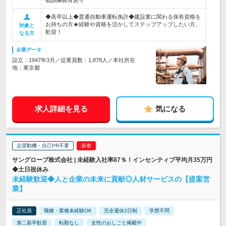
能訓練教育あり
◆高卒以上◆普通自動車運転免許◆建設業に関わる保有資格を
お持ちの方★経験や資格を活かしてステップアップしたい方、
対象と
歓迎！
なる方
企業データ
設立：1947年3月／従業員数：1,878人／本社所在
地：東京都
求人詳細を見る
気になる
志望動機・自己PR不要
サングローブ株式会社 | 未経験入社率87％！インセンティブ平均月35万円
◆土日祝休み
未経験歓迎◆人と企業の未来に貢献◎人材サービスの【提案営
業】
正社員
職種・業種未経験OK
完全週休2日制
学歴不問
第二新卒歓迎
転勤なし
女性のおしごと掲載中