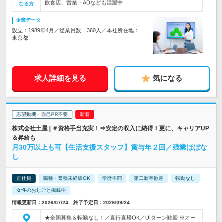
飲食店、営業・ADなども活躍中
なる方
企業データ
設立：1989年4月／従業員数：360人／本社所在地：
東京都
求人詳細を見る
気になる
志望動機・自己PR不要
株式会社土屋 | ＃資格手当充実！⇒安定の収入に納得！更に、キャリアUP
＆昇給も
月30万以上も可【生活支援スタッフ】賞与年２回／残業ほぼな
し
正社員
職種・業種未経験OK
学歴不問
第二新卒歓迎
転勤なし
女性のおしごと掲載中
情報更新日：2026/07/24 終了予定日：2026/09/24
★全国募集＆転勤なし！／直行直帰OK／UIターン歓迎 ※オー