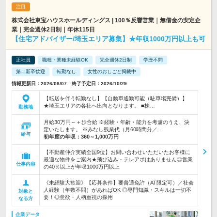
株式会社東宝ハウスホールディングス | 100％反響営業｜無借金の安定企
業｜完全週休2日制｜年休115日
【住宅アドバイザー/埼玉エリア募集】★年収1000万円以上も可
正社員
職種・業種未経験OK
完全週休2日制
学歴不問
第二新卒歓迎
転勤なし
女性のおしごと掲載中
情報更新日：2026/08/07 終了予定日：2026/10/29
【転居を伴う転勤なし】【自動車通勤可能（駐車場完備）】
★埼玉エリアの各社へ出向となります。 ■株…
勤務地
月給30万円～＋歩合給 ※経験・年齢・能力を考慮のうえ、決
定いたします。 ※みなし残業代（月60時間分／…
給与
初年度の年収：
360～1,000万円
【不動産仲介実績全国9位】お問い合わせいただいたお客様に
最適な物件をご案内★飛び込み・テレアポはありません◎営業
仕事内容
の40％以上が年収1000万円以上
《未経験大歓迎》【応募条件】要普通免許（AT限定可）／社会
人経験（年数不問）があればOK ◎専門知識・スキルは一切不
対象と
要！◎意欲・人柄重視の採用
なる方
企業データ