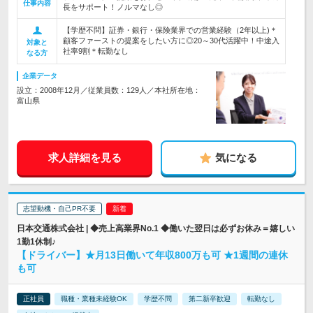
仕事内容
長をサポート！ノルマなし◎
【学歴不問】証券・銀行・保険業界での営業経験（2年以上)＊
顧客ファーストの提案をしたい方に◎20～30代活躍中！中途入
対象と
社率9割＊転勤なし
なる方
企業データ
設立：2008年12月／従業員数：129人／本社所在地：
富山県
求人詳細を見る
気になる
志望動機・自己PR不要
日本交通株式会社 | ◆売上高業界No.1 ◆働いた翌日は必ずお休み＝嬉しい
1勤1休制♪
【ドライバー】★月13日働いて年収800万も可 ★1週間の連休
も可
正社員
職種・業種未経験OK
学歴不問
第二新卒歓迎
転勤なし