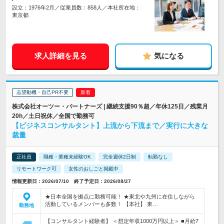
設立：1976年2月／従業員数：858人／本社所在地：
東京都
求人詳細を見る
気になる
志望動機・自己PR不要
株式会社オーツー・パートナーズ | 継続支援90％超／年休125日／残業月
20h／土日祝休／全国で勤務可
【ビジネスコンサルタント】上流から下流まで／実行に大きな
裁量
正社員
職種・業種未経験OK
完全週休2日制
転勤なし
リモートワーク可
女性のおしごと掲載中
情報更新日：2026/07/10 終了予定日：2026/08/27
★日本全国を拠点に勤務可能！ ★東北や九州に在住しながら
活動しているメンバーも多数！ 【本社】 東…
勤務地
【コンサルタント経験者】 ＜想定年収1000万円以上＞ ■月給7