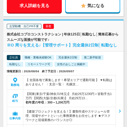
求人詳細を見る
気になる
志望動機・自己PR不要
株式会社コプロコンストラクション | 年休125日│転勤なし│簡単応募から
スムーズな面接が可能です♪
※O 周りを支える♪【管理サポート】完全週休2日制│転勤なし
正社員
職種・業種未経験OK
完全週休2日制
第二新卒歓迎
転勤なし
リモートワーク可
女性のおしごと掲載中
情報更新日：2026/08/04 終了予定日：2026/09/07
【 全国各地で募集します！希望エリアで通勤可能 】 ▼転勤は
ありません！ 〈 支店一覧 〉 札幌支…
勤務地
【関東(東京/千葉/神奈川/埼玉)】 月給29万1230円＋皆勤手当1
万円 【関西(大阪/京都/兵庫)】 月給29万13…
給与
初年度の年収：
300～1,200万円
【建築プロジェクトを支える！】書類作成やスケジュール管
理、現場サポートといった事務業務をお任せします ★デスク
仕事内容
ワークと現場業務のバランスが◎