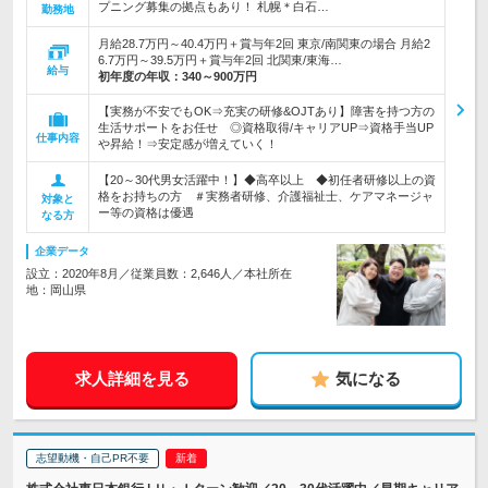
プニング募集の拠点もあり！ 札幌＊白石…
勤務地
月給28.7万円～40.4万円＋賞与年2回 東京/南関東の場合 月給2
6.7万円～39.5万円＋賞与年2回 北関東/東海…
給与
初年度の年収：
340～900万円
【実務が不安でもOK⇒充実の研修&OJTあり】障害を持つ方の
生活サポートをお任せ ◎資格取得/キャリアUP⇒資格手当UP
仕事内容
や昇給！⇒安定感が増えていく！
【20～30代男女活躍中！】◆高卒以上 ◆初任者研修以上の資
格をお持ちの方 ＃実務者研修、介護福祉士、ケアマネージャ
対象と
ー等の資格は優遇
なる方
企業データ
設立：2020年8月／従業員数：2,646人／本社所在
地：岡山県
求人詳細を見る
気になる
志望動機・自己PR不要