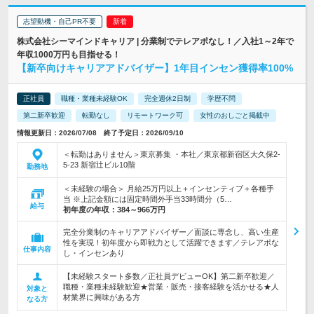
志望動機・自己PR不要
株式会社シーマインドキャリア | 分業制でテレアポなし！／入社1～2年で
年収1000万円も目指せる！
【新卒向けキャリアアドバイザー】1年目インセン獲得率100%
正社員
職種・業種未経験OK
完全週休2日制
学歴不問
第二新卒歓迎
転勤なし
リモートワーク可
女性のおしごと掲載中
情報更新日：2026/07/08 終了予定日：2026/09/10
＜転勤はありません＞東京募集 ・本社／東京都新宿区大久保2-
5-23 新宿辻ビル10階
勤務地
＜未経験の場合＞ 月給25万円以上＋インセンティブ＋各種手
当 ※上記金額には固定時間外手当33時間分（5…
給与
初年度の年収：
384～966万円
完全分業制のキャリアアドバイザー／面談に専念し、高い生産
性を実現！初年度から即戦力として活躍できます／テレアポな
仕事内容
し・インセンあり
【未経験スタート多数／正社員デビューOK】第二新卒歓迎／
職種・業種未経験歓迎★営業・販売・接客経験を活かせる★人
対象と
材業界に興味がある方
なる方