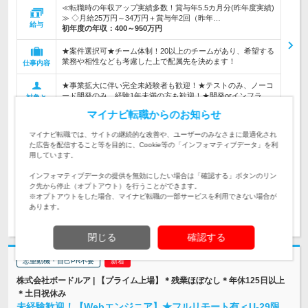
≪転職時の年収アップ実績多数！賞与年5.5カ月分(昨年度実績)
≫ ◇月給25万円～34万円＋賞与年2回（昨年…
給与
初年度の年収：
400～950万円
★案件選択可★チーム体制！20以上のチームがあり、希望する
業務や相性なども考慮した上で配属先を決めます！
仕事内容
★事業拡大に伴い完全未経験者も歓迎！★テストのみ、ノーコ
ード開発のみ、経験1年未満の方も歓迎！★開発orインフラ、
対象と
経験年数など一切不問です！
なる方
マイナビ転職からのお知らせ
企業データ
マイナビ転職では、サイトの継続的な改善や、ユーザーのみなさまに最適化され
設立：2001年6月／従業員数：656人／本社所在地：
た広告を配信すること等を目的に、Cookie等の「インフォマティブデータ」を利
東京都
用しています。
インフォマティブデータの提供を無効にしたい場合は「確認する」ボタンのリン
ク先から停止（オプトアウト）を行うことができます。
※オプトアウトをした場合、マイナビ転職の一部サービスを利用できない場合が
あります。
求人詳細を見る
気になる
閉じる
確認する
志望動機・自己PR不要
株式会社ボードルア | 【プライム上場】＊残業ほぼなし＊年休125日以上
＊土日祝休み
未経験歓迎！【Webエンジニア】★フルリモート有＜U-29限