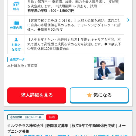
月給：40万円～ ※前職、経験、能力を最大限考慮し、支給額
を決定致します。 ※試用期間3ヶ月あり。試用…
給与
初年度の年収：
600～1,500万円
【営業で稼ぐ力を身につける。】人材と企業を結び、成約ごと
に自身の市場価値を高められる。チャレンジがダイレクトに評
仕事内容
価へ。◆残業月30h程度
【人生を変えたい・未経験も歓迎】学歴もキャリアも不問。本
気で挑んで高報酬と成長を求める方を歓迎します。◆30歳以下
対象と
◎年間休日120日◎服装自由
なる方
企業データ
本社所在地：東京都
求人詳細を見る
気になる
志望動機・自己PR不要
クルマテラス株式会社 | 静岡限定募集｜設立5年で年商50億円突破｜オー
プニング募集