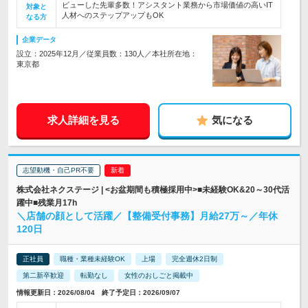
ビューした先輩多数！アシスタント業務から市場価値の高いIT
対象と
人材へのステップアップもOK
なる方
企業データ
設立：2025年12月／従業員数：130人／本社所在地：
東京都
求人詳細を見る
気になる
志望動機・自己PR不要
株式会社ネクステージ | <お盆期間も積極採用中>■未経験OK&20～30代活
躍中■残業月17h
＼店舗の顔として活躍／【整備受付事務】月給27万～／年休
120日
正社員
職種・業種未経験OK
上場
完全週休2日制
第二新卒歓迎
転勤なし
女性のおしごと掲載中
情報更新日：2026/08/04 終了予定日：2026/09/07