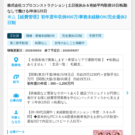
株式会社コプロコンストラクション | 土日祝休み＆有給平均取得10日/転勤
なしで働ける/年休125日
※△【経費管理】初年度年収例400万/事務未経験OK/完全週休2
日制
正社員
職種・業種未経験OK
完全週休2日制
学歴不問
第二新卒歓迎
転勤なし
女性のおしごと掲載中
情報更新日：2026/08/04 終了予定日：2026/09/07
【 全国各地で募集します！希望エリアで通勤可能 】 ▼転勤は
ありません！ 〈 支店一覧 〉 札幌支…
勤務地
【関東(東京/千葉/神奈川/埼玉)】 月給29万1230円＋皆勤手当1
万円 【関西(大阪/京都/兵庫)】 月給29万13…
給与
初年度の年収：
300～1,200万円
【研修面など豊富なサポートあり】建設プロジェクトが円滑に
進行する様に経費管理業務を中心にバックオフィスから支えま
仕事内容
す ☆年休125日 ☆転勤なし
【20~30代活躍中｜未経験歓迎ポジション｜学歴・スキル不
問】◆基本的なPCスキル&普通自動車免許をお持ちの方歓迎<
対象と
最短3日で内定出し/スピード入社可>
なる方
企業データ