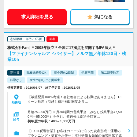
求人詳細を見る
気になる
志望動機・自己PR不要
株式会社Fan | ＊2008年設立＊全国に17拠点を展開するIFA法人＊
【ファイナンシャルアドバイザー】ノルマ無／年休120日・残
業10h
正社員
職種未経験OK
完全週休2日制
学歴不問
第二新卒歓迎
転勤なし
女性のおしごと掲載中
情報更新日：2026/08/07 終了予定日：2026/11/05
【希望配属100％考慮！会社都合による転勤はありません】 UI
ターン歓迎（引越し費用補助制度あり…
勤務地
月給25～50万円 ※月30時間の営業手当（みなし残業手当47,50
0円～95,000円）を含む。超過分は別途全額支…
給与
初年度の年収：
400～1,000万円
【100％反響営業】お客様のニーズに沿った資産形成・運用の
プランニング・提案をお任せ！本社研修＆先輩の面談同席で成