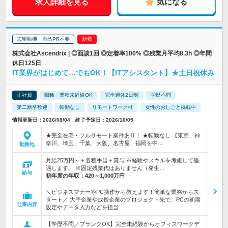
求人詳細を見る
気になる
志望動機・自己PR不要
株式会社Ascendrix | ◎面談1回 ◎定着率100% ◎残業月平均8.3h ◎年間
休日125日
IT業界がはじめて…でもOK！【ITアシスタント】★土日祝休み
正社員
職種・業種未経験OK
完全週休2日制
学歴不問
第二新卒歓迎
転勤なし
リモートワーク可
女性のおしごと掲載中
情報更新日：2026/08/04 終了予定日：2026/10/05
★完全在宅・フルリモート案件あり！ ★転勤なし 【東京、神
奈川、埼玉、千葉、大阪、名古屋、福岡を中…
勤務地
月給25万円～＋各種手当＋賞与 ※経験やスキルを考慮して優
遇します。 ※固定残業代はありません（発生…
給与
初年度の年収：
420～1,000万円
＼ビジネスマナーやPC操作から教えます！簡単な業務からス
タート／ 大手企業や成長企業のプロジェクト先で、PCの初期
仕事内容
設定やデータ入力などを担当
【学歴不問／ブランクOK】完全未経験からオフィスワークデ