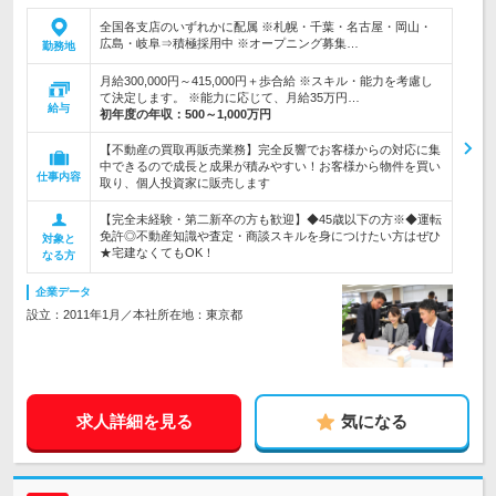
全国各支店のいずれかに配属 ※札幌・千葉・名古屋・岡山・
広島・岐阜⇒積極採用中 ※オープニング募集…
勤務地
月給300,000円～415,000円＋歩合給 ※スキル・能力を考慮し
て決定します。 ※能力に応じて、月給35万円…
給与
初年度の年収：
500～1,000万円
【不動産の買取再販売業務】完全反響でお客様からの対応に集
中できるので成長と成果が積みやすい！お客様から物件を買い
仕事内容
取り、個人投資家に販売します
【完全未経験・第二新卒の方も歓迎】◆45歳以下の方※◆運転
免許◎不動産知識や査定・商談スキルを身につけたい方はぜひ
対象と
★宅建なくてもOK！
なる方
企業データ
設立：2011年1月／本社所在地：東京都
求人詳細を見る
気になる