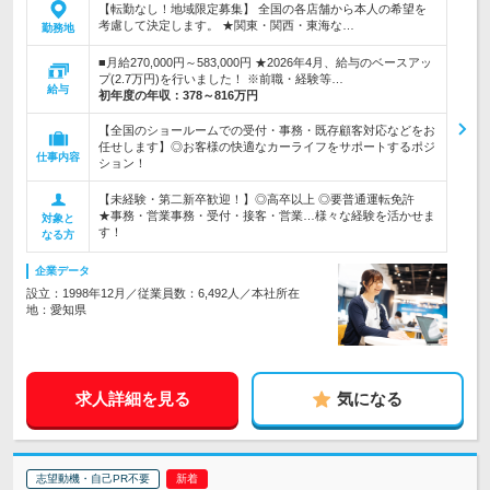
【転勤なし！地域限定募集】 全国の各店舗から本人の希望を
考慮して決定します。 ★関東・関西・東海な…
勤務地
■月給270,000円～583,000円 ★2026年4月、給与のベースアッ
プ(2.7万円)を行いました！ ※前職・経験等…
給与
初年度の年収：
378～816万円
【全国のショールームでの受付・事務・既存顧客対応などをお
任せします】◎お客様の快適なカーライフをサポートするポジ
仕事内容
ション！
【未経験・第二新卒歓迎！】◎高卒以上 ◎要普通運転免許
★事務・営業事務・受付・接客・営業…様々な経験を活かせま
対象と
す！
なる方
企業データ
設立：1998年12月／従業員数：6,492人／本社所在
地：愛知県
求人詳細を見る
気になる
志望動機・自己PR不要