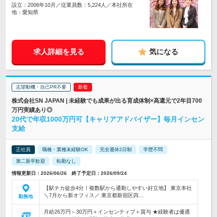
設立：2006年10月／従業員数：5,224人／本社所在
地：愛知県
求人詳細を見る
気になる
志望動機・自己PR不要
株式会社SN JAPAN | 未経験でも成果が出る育成体制×高還元で2年目700
万円実績あり◎
20代で年収1000万円可【キャリアアドバイザー】毎月インセン
支給
正社員
職種・業種未経験OK
完全週休2日制
学歴不問
第二新卒歓迎
転勤なし
情報更新日：2026/06/26 終了予定日：2026/09/24
【駅チカ徒歩4分！複数駅から通勤しやすい好立地】 東京本社
＼7月から新オフィス／ 東京都新宿区四…
勤務地
月給26万円～30万円＋インセンティブ＋賞与 ★経験者は優遇