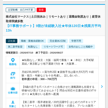
志望動機・自己PR不要
株式会社マークス | 土日祝休み｜リモートあり｜退職金制度あり｜産育休
取得実績多数
【IT事務サポート】9割が未経験入社★年休120日★残業月平均
13h
正社員
職種・業種未経験OK
完全週休2日制
学歴不問
第二新卒歓迎
転勤なし
リモートワーク可
女性のおしごと掲載中
情報更新日：2026/07/10 終了予定日：2026/08/27
★転勤なし／東京・大阪・福岡で募集！ ★〈本社〉大手町駅
直結／東京駅より地下通路で5分 ★〈大阪事…
勤務地
月給235,000円～＋賞与年2回 ★資格手当は最大月5万円 ※経
験・能力・年齢などを十分考慮し、話し合いの…
給与
初年度の年収：
300～700万円
【8歳の息子をITパスポートに合格させた凄腕講師も在籍する
研修/ぜひ受けてみませんか？】問合せ対応や文書作成等のITサ
仕事内容
ポート★先輩がいる案件へ配属
【第二新卒・既卒者歓迎／20代活躍中】はじめてのITキャリア
をスタートした先輩多数！元保育士・介護士、アパレル販売・
対象と