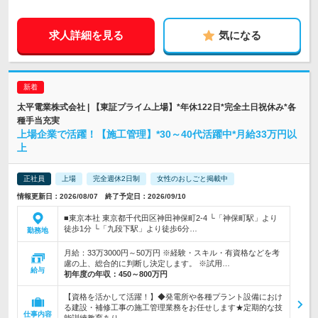
求人詳細を見る
気になる
太平電業株式会社 | 【東証プライム上場】*年休122日*完全土日祝休み*各
種手当充実
上場企業で活躍！【施工管理】*30～40代活躍中*月給33万円以
上
正社員
上場
完全週休2日制
女性のおしごと掲載中
情報更新日：2026/08/07 終了予定日：2026/09/10
■東京本社 東京都千代田区神田神保町2-4 └「神保町駅」より
徒歩1分 └「九段下駅」より徒歩6分…
勤務地
月給：33万3000円～50万円 ※経験・スキル・有資格などを考
慮の上、総合的に判断し決定します。 ※試用…
給与
初年度の年収：
450～800万円
【資格を活かして活躍！】◆発電所や各種プラント設備におけ
る建設・補修工事の施工管理業務をお任せします★定期的な技
仕事内容