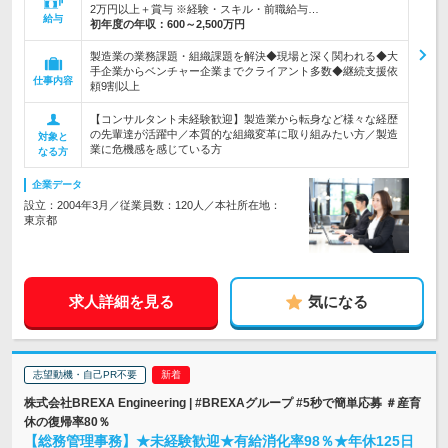
2万円以上＋賞与 ※経験・スキル・前職給与…
給与
初年度の年収：
600～2,500万円
製造業の業務課題・組織課題を解決◆現場と深く関われる◆大
手企業からベンチャー企業までクライアント多数◆継続支援依
仕事内容
頼9割以上
【コンサルタント未経験歓迎】製造業から転身など様々な経歴
の先輩達が活躍中／本質的な組織変革に取り組みたい方／製造
対象と
業に危機感を感じている方
なる方
企業データ
設立：2004年3月／従業員数：120人／本社所在地：
東京都
求人詳細を見る
気になる
志望動機・自己PR不要
株式会社BREXA Engineering | #BREXAグループ #5秒で簡単応募 ＃産育
休の復帰率80％
【総務管理事務】★未経験歓迎★有給消化率98％★年休125日