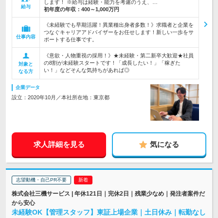
します！ ※給与は経験・能力を考慮のうえ、…
給与
初年度の年収：
400～1,000万円
《未経験でも早期活躍！異業種出身者多数！》求職者と企業を
つなぐキャリアアドバイザーをお任せします！新しい一歩をサ
仕事内容
ポートする仕事です。
《意欲・人物重視の採用！》★未経験・第二新卒大歓迎★社員
の8割が未経験スタートです！「成長したい！」「稼ぎた
対象と
い！」などそんな気持ちがあれば◎
なる方
企業データ
設立：2020年10月／本社所在地：東京都
求人詳細を見る
気になる
志望動機・自己PR不要
株式会社三機サービス | 年休121日｜完休2日｜残業少なめ｜発注者案件だ
から安心
未経験OK【管理スタッフ】東証上場企業｜土日休み｜転勤なし