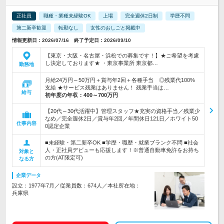
正社員
職種・業種未経験OK
上場
完全週休2日制
学歴不問
第二新卒歓迎
転勤なし
女性のおしごと掲載中
情報更新日：2026/07/16 終了予定日：2026/09/10
【東京・大阪・名古屋・浜松での募集です！】★ご希望を考慮
し決定しております★ ・東京事業所 東京都…
勤務地
月給24万円～50万円＋賞与年2回＋各種手当 ◎残業代100%
支給 ★サービス残業はありません！ 残業手当は…
給与
初年度の年収：
400～700万円
【20代～30代活躍中】管理スタッフ★充実の資格手当／残業少
なめ／完全週休2日／賞与年2回／年間休日121日／ホワイト50
仕事内容
0認定企業
■未経験・第二新卒OK ■学歴・職歴・就業ブランク不問 ■社会
人・正社員デビューも応援します！※普通自動車免許をお持ち
対象と
の方(AT限定可)
なる方
企業データ
設立：1977年7月／従業員数：674人／本社所在地：
兵庫県