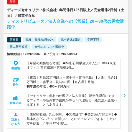
ディーズセキュリティ株式会社 | 年間休日125日以上／完全週休2日制（土
日）／残業少なめ
ディストリビュータ／法人企業への【営業】20～30代の男女活
躍中
正社員
職種・業種未経験OK
完全週休2日制
学歴不問
第二新卒歓迎
女性のおしごと掲載中
情報更新日：2026/08/07 終了予定日：2026/09/24
【希望の勤務地を考慮】 ■本社 石川県金沢市入江2-180 ■東京
オフィス 東京都港区東新橋1-5…
勤務地
【東京】月給32万円以上＋諸手当＋賞与年2回 【大阪】月給31
万円以上＋諸手当＋賞与年2回 【名古屋】月給…
給与
初年度の年収：
400～750万円
【セキュリティ商材の代理店／法人営業】 販売代理店に対す
るフォローや新商材の案内が中心！代理店と一緒に法人企業へ
仕事内容
提案することもあります。
＼未経験歓迎♪ 男女不問／ ◆35歳まで* ◆要普免(AT限定可) ◆
基本的なPCスキル ☆新しいことにチャレンジできる・したい
対象と
方を歓迎！☆年休125日以上
なる方