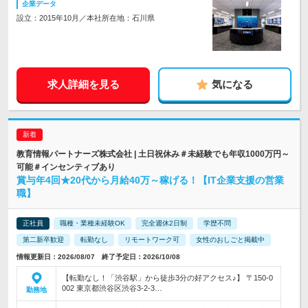
企業データ
設立：2015年10月／本社所在地：石川県
求人詳細を見る
気になる
教育情報パートナーズ株式会社 | 土日祝休み＃未経験でも年収1000万円～
可能＃インセンティブあり
賞与年4回★20代から月給40万～稼げる！【IT企業支援の営業
職】
正社員
職種・業種未経験OK
完全週休2日制
学歴不問
第二新卒歓迎
転勤なし
リモートワーク可
女性のおしごと掲載中
情報更新日：2026/08/07 終了予定日：2026/10/08
【転勤なし！「渋谷駅」から徒歩3分の好アクセス♪】 〒150-0
002 東京都渋谷区渋谷3-2-3…
勤務地