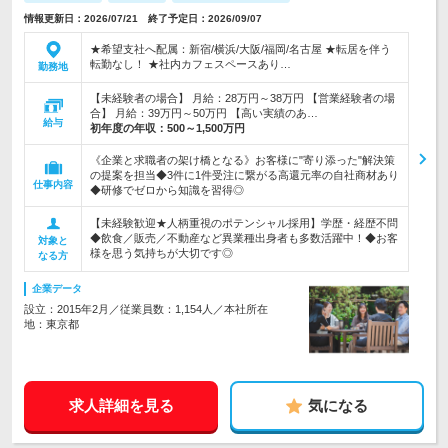
情報更新日：2026/07/21 終了予定日：2026/09/07
★希望支社へ配属：新宿/横浜/大阪/福岡/名古屋 ★転居を伴う
転勤なし！ ★社内カフェスペースあり…
勤務地
【未経験者の場合】 月給：28万円～38万円 【営業経験者の場
合】 月給：39万円～50万円 【高い実績のあ…
給与
初年度の年収：
500～1,500万円
《企業と求職者の架け橋となる》お客様に"寄り添った"解決策
の提案を担当◆3件に1件受注に繋がる高還元率の自社商材あり
仕事内容
◆研修でゼロから知識を習得◎
【未経験歓迎★人柄重視のポテンシャル採用】学歴・経歴不問
◆飲食／販売／不動産など異業種出身者も多数活躍中！◆お客
対象と
様を思う気持ちが大切です◎
なる方
企業データ
設立：2015年2月／従業員数：1,154人／本社所在
地：東京都
求人詳細を見る
気になる