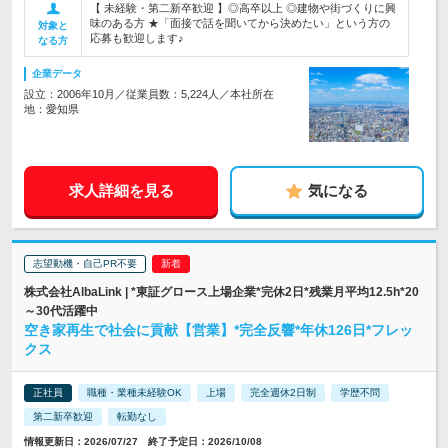
【 未経験・第二新卒歓迎 】◎高卒以上 ◎建物や街づくりに興
味のある方 ★「面接で話を聞いてから決めたい」という方の
対象と
応募も歓迎します♪
なる方
企業データ
設立：2006年10月／従業員数：5,224人／本社所在
地：愛知県
求人詳細を見る
気になる
志望動機・自己PR不要
株式会社AlbaLink | *東証グロース上場企業*完休2日*残業月平均12.5h*20
～30代活躍中
空き家再生で社会に貢献【営業】*完全反響*年休126日*フレッ
クス
正社員
職種・業種未経験OK
上場
完全週休2日制
学歴不問
第二新卒歓迎
転勤なし
情報更新日：2026/07/27 終了予定日：2026/10/08