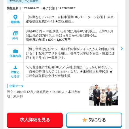
女性のおしごと掲載中
情報更新日：2026/07/21 終了予定日：2026/08/24
【転勤なし／バイク・自転車通勤OK／U・Iターン歓迎】 東京
都板橋区板橋2‐4‐41 ★23区在住…
勤務地
月給40万円～ ※配属後3ヵ月間は月給40万円以上、以降9ヵ月
間は月給35万円以上 ※13ヵ月目から月給209,04…
給与
初年度の年収：
600～1,000万円
【流し営業はほぼナシ・事前予約制がメインだから効率的に稼
げる！】配車アプリを活用し、都内でお客様を安全・快適に送
仕事内容
迎するドライバー業務です。
＼＼普通免許で応募OK／／ 入社理由は「しっかり稼ぎたい」
「自分の時間も大切にしたい」など。★未経験入社率90％ ★
対象と
二種免許取得は会社が全額支援
なる方
企業データ
設立：1945年12月／従業員数：14,681人／本社所在
地：東京都
求人詳細を見る
気になる