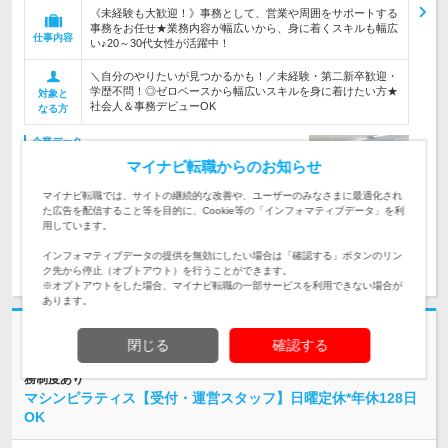
《未経験も大歓迎！》事務として、営業や周囲をサポートする
事務をお任せ★業務内容が幅広いから、身に着くスキルも幅広
仕事内容
い♪20～30代女性が活躍中！
＼自分のやりたいが見つかるかも！／未経験・第二新卒歓迎・
学歴不問！◎ゼロベースから幅広いスキルを身に着けたい方★
対象と
社会人＆事務デビューOK
なる方
企業データ
設立：2001年9月／従業員数：18,900人／本社所在
マイナビ転職からのお知らせ
地：東京都
マイナビ転職では、サイトの継続的な改善や、ユーザーのみなさまに最適化され
た広告を配信すること等を目的に、Cookie等の「インフォマティブデータ」を利
用しています。
インフォマティブデータの提供を無効にしたい場合は「確認する」ボタンのリン
求人詳細を見る
気になる
ク先から停止（オプトアウト）を行うことができます。
※オプトアウトをした場合、マイナビ転職の一部サービスを利用できない場合が
あります。
志望動機・自己PR不要
閉じる
確認する
株式会社LAVA International | 月収41万円可＊残業月2h以下＊短期海外勤
務制度あり
マシンピラティス【受付・運営スタッフ】日曜定休*年休128日
OK