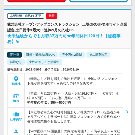
志望動機・自己PR不要
株式会社オープンアップコンストラクション | 上場GROUP&ホワイト企業
認定/土日祝休&最大11連休/9月の入社OK
★未経験からでも月収37万円可★年間休日120日！【総務事
務】/o
正社員
職種・業種未経験OK
完全週休2日制
第二新卒歓迎
転勤なし
女性のおしごと掲載中
情報更新日：2026/08/07 終了予定日：2026/09/10
《転勤なし／腰を据えて働ける環境！》 全国の各プロジェク
ト先が勤務地です♪ ★あなたの好きな街でず…
勤務地
〈東京〉月給28万円～ 〈大阪〉月給26.9万円～ 〈名古屋〉月
給28.5万円～ 〈その他〉月給26.5万円～ ※…
給与
初年度の年収：
350～500万円
【未経験者も安心の研修制度あり／専属のフォロー担当者がキ
ャリアづくりをサポート◎】建設プロジェクト内で資料作成や
仕事内容
各種管理業務をお任せします。
【Web面接OK&面接翌日の内定も可能！】＜高卒以上＞★未経