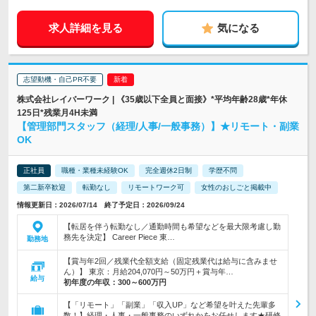
求人詳細を見る
気になる
志望動機・自己PR不要
株式会社レイバーワーク | 《35歳以下全員と面接》*平均年齢28歳*年休
125日*残業月4H未満
【管理部門スタッフ（経理/人事/一般事務）】★リモート・副業
OK
正社員
職種・業種未経験OK
完全週休2日制
学歴不問
第二新卒歓迎
転勤なし
リモートワーク可
女性のおしごと掲載中
情報更新日：2026/07/14 終了予定日：2026/09/24
【転居を伴う転勤なし／通勤時間も希望などを最大限考慮し勤
務先を決定】 Career Piece 東…
勤務地
【賞与年2回／残業代全額支給（固定残業代は給与に含みませ
ん）】 東京：月給204,070円～50万円＋賞与年…
給与
初年度の年収：
300～600万円
【「リモート」「副業」「収入UP」など希望を叶えた先輩多
数！】経理・人事・一般事務のいずれかをお任せします★研修