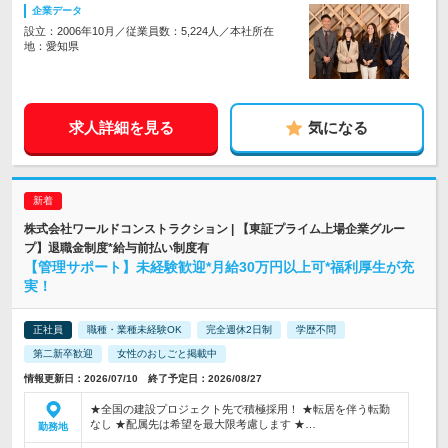
企業データ
設立：2006年10月／従業員数：5,224人／本社所在
地：愛知県
求人詳細を見る
気になる
株式会社ワールドコンストラクション | 【東証プライム上場企業グルー
プ】退職金制度*給与前払い制度有
【管理サポート】未経験歓迎*月給30万円以上可*福利厚生が充
実！
正社員
職種・業種未経験OK
完全週休2日制
学歴不問
第二新卒歓迎
女性のおしごと掲載中
情報更新日：2026/07/10 終了予定日：2026/08/27
★全国の建設プロジェクト先で積極採用！ ★転居を伴う転勤
なし ★配属先は希望を最大限考慮します ★…
勤務地