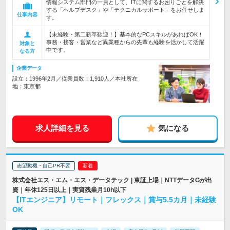
情報システム部門の一員として、ITに関するお困りごとを解決
する「ヘルプデスク」や「テクニカルサポート」をお任せしま
仕事内容
す。
【未経験・第二新卒歓迎！】基本的なPCスキルがあればOK！
事務・接客・営業など異業種からの先輩も経験を活かして活躍
対象と
中です。
なる方
企業データ
設立：1996年2月／従業員数：1,910人／本社所在
地：東京都
求人詳細を見る
気になる
志望動機・自己PR不要
株式会社エス・エム・エス・データテック | 東証上場｜NTTデータGが出
資｜年休125日以上｜実質残業月10h以下
【ITエンジニア】リモート｜フレックス｜賞与5.5カ月｜未経験
OK