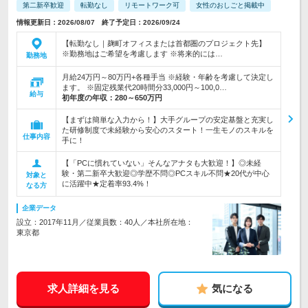
第二新卒歓迎
転勤なし
リモートワーク可
女性のおしごと掲載中
情報更新日：2026/08/07 終了予定日：2026/09/24
【転勤なし｜麹町オフィスまたは首都圏のプロジェクト先】
※勤務地はご希望を考慮します ※将来的には…
勤務地
月給24万円～80万円+各種手当 ※経験・年齢を考慮して決定し
ます。 ※固定残業代20時間分33,000円～100,0…
給与
初年度の年収：
280～650万円
【まずは簡単な入力から！】大手グループの安定基盤と充実し
た研修制度で未経験から安心のスタート！一生モノのスキルを
仕事内容
手に！
【「PCに慣れていない」そんなアナタも大歓迎！】◎未経
験・第二新卒大歓迎◎学歴不問◎PCスキル不問★20代が中心
対象と
に活躍中★定着率93.4%！
なる方
企業データ
設立：2017年11月／従業員数：40人／本社所在地：
東京都
求人詳細を見る
気になる