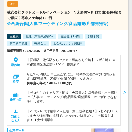
株式会社グッドヌードルイノベーション | ＼未経験～即戦力(部長候補)ま
で幅広く募集／★年休120日
企画総合職(人事/マーケティング/商品開発/店舗開発等)
正社員
職種・業種未経験OK
完全週休2日制
学歴不問
第二新卒歓迎
転勤なし
女性のおしごと掲載中
情報更新日：2026/08/07 終了予定日：2026/09/17
【要町駅・池袋駅からアクセス可能な好立地】 ＜所在地＞ 東
京都豊島区西池袋5-17-12 創業新幹…
勤務地
月給35万円以上 ※上記金額には、時間外労働の有無に関わら
ず 固定残業代、20時間分46,000円～を含みま…
給与
初年度の年収：
400～1,000万円
【ゼロからのキャリアを応援！★裁量大】店舗業務・本社部門
で「人事/マーケティング/商品開発/店舗開発」のいずれかをお
仕事内容
任せします。
【20代～40代活躍中／未経験・第二新卒歓迎！】●基本的PCス
キル★人物重視の採用で、あなたの挑戦したい！を応援しま
対象と
す！ ★女性活躍中
なる方
企業データ