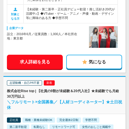
【未経験・第二新卒・正社員デビュー歓迎！推し活好き20代が
活躍中♪】◆VTuber・ゲーム・アニメ・声優・動画・デザイン
対象と
等に興味のある方 ◆学歴不問
なる方
企業データ
設立：2016年6月／従業員数：1,000人／本社所在
地：東京都
求人詳細を見る
気になる
志望動機・自己PR不要
株式会社Rise top | 【社員の9割が未経験＆20代入社】★未経験でも月給
30万円以上
＼フルリモート×全国募集／【人材コーディネーター】★土日祝
休
正社員
職種・業種未経験OK
完全週休2日制
学歴不問
第二新卒歓迎
転勤なし
リモートワーク可
女性のおしごと掲載中