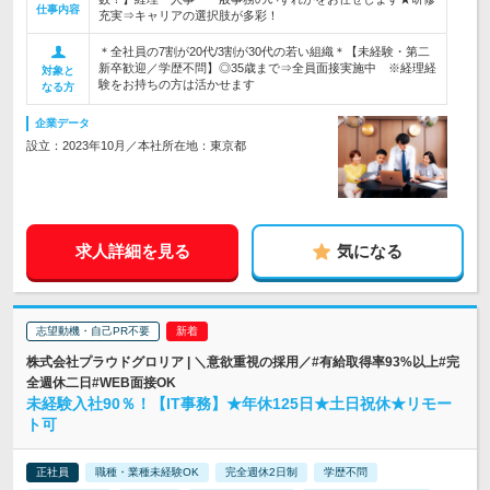
仕事内容
充実⇒キャリアの選択肢が多彩！
＊全社員の7割が20代/3割が30代の若い組織＊【未経験・第二
新卒歓迎／学歴不問】◎35歳まで⇒全員面接実施中 ※経理経
対象と
験をお持ちの方は活かせます
なる方
企業データ
設立：2023年10月／本社所在地：東京都
求人詳細を見る
気になる
志望動機・自己PR不要
株式会社プラウドグロリア | ＼意欲重視の採用／#有給取得率93%以上#完
全週休二日#WEB面接OK
未経験入社90％！【IT事務】★年休125日★土日祝休★リモー
ト可
正社員
職種・業種未経験OK
完全週休2日制
学歴不問