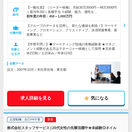
【一般社員】（リーダー候補） 月給30万3500円～48万3000円
＋賞与年2回＋各種手当 ※経験、能力、適性を…
給与
初年度の年収：
450～1,000万円
【グループのデータを活用し、新たな価値を創造！】マーケテ
ィング、プロモーション、クリエィティブ、決済関連事業、新
仕事内容
規事業など
【学歴不問／】◆マーケティング領域の実務経験者 ★マネジ
メント経験がある方はマネージャー候補として採用 ★完全週
対象と
休2日制／土日休み／年休123日
なる方
企業データ
設立：2007年10月／本社所在地：東京都
求人詳細を見る
気になる
志望動機・自己PR不要
株式会社スタッフサービス | 20代女性の先輩活躍中★未経験◎ネイル