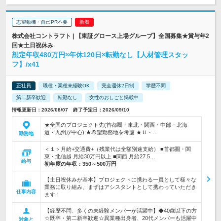
志望動機・自己PR不要
株式会社コントラフト | 【東証グロース上場グループ】全国募集★賞与年2
回★土日祝休み
想定年収480万円×年休120日×転勤なし【人材管理スタッ
フ】/x41
正社員
職種・業種未経験OK
完全週休2日制
学歴不問
第二新卒歓迎
転勤なし
女性のおしごと掲載中
情報更新日：2026/08/07 終了予定日：2026/09/10
★全国のプロジェクト先(首都圏・東北・関西・中部・北海
道・九州が中心) ★希望勤務地を考慮 ★Ｕ・…
勤務地
＜１＞月給+交通費+（残業代は全額別途支給） ■首都圏・関
東・北信越 月給30万円以上 ■関西 月給27.5…
給与
初年度の年収：
350～500万円
【土日祝休みが基本】プロジェクトに携わる一員として様々な
業務に取り組み、まずはアシスタントとして携わっていただき
仕事内容
ます！
【経歴不問、多くの未経験メンバーが活躍中】◆40歳以下の方
☆既卒・第二新卒歓迎☆異業種出身者、20代メンバーも活躍中
対象と