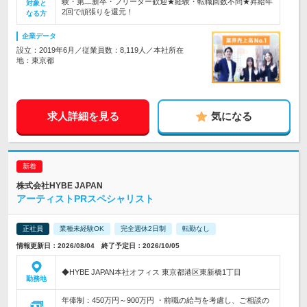
験・第二新卒・フリーター歓迎★経験・転職回数不問★昇給年
対象と
2回で頑張りを還元！
なる方
企業データ
設立：2019年6月／従業員数：8,119人／本社所在
地：東京都
求人詳細を見る
気になる
株式会社HYBE JAPAN
アーティストPRスペシャリスト
正社員
業種未経験OK
完全週休2日制
転勤なし
情報更新日：2026/08/04 終了予定日：2026/10/05
◆HYBE JAPAN本社オフィス 東京都港区東新橋1丁目
勤務地
年俸制：450万円～900万円 ・前職の給与を考慮し、ご相談の