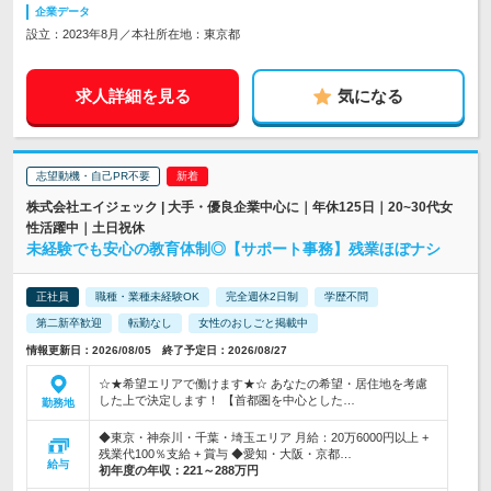
企業データ
設立：2023年8月／本社所在地：東京都
求人詳細を見る
気になる
志望動機・自己PR不要
株式会社エイジェック | 大手・優良企業中心に｜年休125日｜20~30代女
性活躍中｜土日祝休
未経験でも安心の教育体制◎【サポート事務】残業ほぼナシ
正社員
職種・業種未経験OK
完全週休2日制
学歴不問
第二新卒歓迎
転勤なし
女性のおしごと掲載中
情報更新日：2026/08/05 終了予定日：2026/08/27
☆★希望エリアで働けます★☆ あなたの希望・居住地を考慮
した上で決定します！ 【首都圏を中心とした…
勤務地
◆東京・神奈川・千葉・埼玉エリア 月給：20万6000円以上 +
残業代100％支給 + 賞与 ◆愛知・大阪・京都…
給与
初年度の年収：
221～288万円