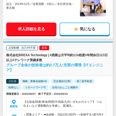
設立：2014年12月／従業員数：435人／本社所在地：
東京都
求人詳細を見る
気になる
志望動機・自己PR不要
株式会社BREXA Technology | #残業は月平均約11h程度#年間休日123日
以上#テレワーク実績多数
グループ全体の技術者は約2.7万人!充実の環境【ITエンジニ
ア】
正社員
職種・業種未経験OK
完全週休2日制
第二新卒歓迎
転勤なし
リモートワーク可
女性のおしごと掲載中
情報更新日：2026/08/07 終了予定日：2026/09/10
【北海道/関東/東海/関西/中四国/九州いずれかのエリア】 ☆お
住まいなど通勤圏内を考慮し、配属先…
勤務地
＜関東エリア＞ ■未経験：月給235,000円～+各種手当+賞与年2