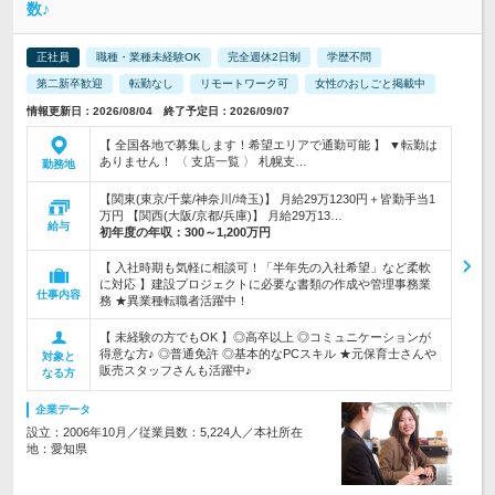
数♪
正社員
職種・業種未経験OK
完全週休2日制
学歴不問
第二新卒歓迎
転勤なし
リモートワーク可
女性のおしごと掲載中
情報更新日：2026/08/04 終了予定日：2026/09/07
【 全国各地で募集します！希望エリアで通勤可能 】 ▼転勤は
ありません！ 〈 支店一覧 〉 札幌支…
勤務地
【関東(東京/千葉/神奈川/埼玉)】 月給29万1230円＋皆勤手当1
万円 【関西(大阪/京都/兵庫)】 月給29万13…
給与
初年度の年収：
300～1,200万円
【 入社時期も気軽に相談可！「半年先の入社希望」など柔軟
に対応 】建設プロジェクトに必要な書類の作成や管理事務業
仕事内容
務 ★異業種転職者活躍中！
【 未経験の方でもOK 】◎高卒以上 ◎コミュニケーションが
得意な方♪ ◎普通免許 ◎基本的なPCスキル ★元保育士さんや
対象と
販売スタッフさんも活躍中♪
なる方
企業データ
設立：2006年10月／従業員数：5,224人／本社所在
地：愛知県