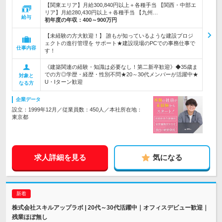
【関東エリア】月給300,840円以上＋各種手当 【関西・中部エ
リア】月給280,430円以上＋各種手当 【九州…
給与
初年度の年収：
400～900万円
【未経験の方大歓迎！】 誰もが知っているような建設プロジ
ェクトの進行管理を サポート★建設現場のPCでの事務仕事で
仕事内容
す！
《建築関連の経験・知識は必要なし！第二新卒歓迎》◆35歳ま
での方◎学歴・経歴・性別不問★20～30代メンバーが活躍中★
対象と
U・Iターン歓迎
なる方
企業データ
設立：1999年12月／従業員数：450人／本社所在地：
東京都
求人詳細を見る
気になる
株式会社スキルアップラボ | 20代～30代活躍中｜オフィスデビュー歓迎｜
残業ほぼ無し