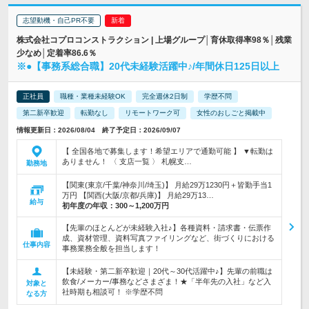
志望動機・自己PR不要
株式会社コプロコンストラクション | 上場グループ│育休取得率98％│残業
少なめ│定着率86.6％
※●【事務系総合職】20代未経験活躍中♪/年間休日125日以上
正社員
職種・業種未経験OK
完全週休2日制
学歴不問
第二新卒歓迎
転勤なし
リモートワーク可
女性のおしごと掲載中
情報更新日：2026/08/04 終了予定日：2026/09/07
【 全国各地で募集します！希望エリアで通勤可能 】 ▼転勤は
ありません！ 〈 支店一覧 〉 札幌支…
勤務地
【関東(東京/千葉/神奈川/埼玉)】 月給29万1230円＋皆勤手当1
万円 【関西(大阪/京都/兵庫)】 月給29万13…
給与
初年度の年収：
300～1,200万円
【先輩のほとんどが未経験入社♪】各種資料・請求書・伝票作
成、資材管理、資料写真ファイリングなど、街づくりにおける
仕事内容
事務業務全般を担当します！
【未経験・第二新卒歓迎｜20代～30代活躍中♪】先輩の前職は
飲食/メーカー/事務などさまざま！★「半年先の入社」など入
対象と
社時期も相談可！ ※学歴不問
なる方