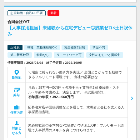
志望動機・自己PR不要
合同会社YAT
【人事採用担当】未経験から在宅デビュー◎残業ゼロ×土日祝休
み
正社員
職種・業種未経験OK
完全週休2日制
学歴不問
第二新卒歓迎
転勤なし
リモートワーク可
女性のおしごと掲載中
情報更新日：2026/08/04 終了予定日：2026/10/05
＼場所に縛られない働き方を実現／ 全国どこからでも勤務で
きるフルリモート環境です。 出社の必要はな…
勤務地
月給：28万円~40万円＋各種手当＋賞与年2回 ※経験・スキ
ル・年齢を考慮の上、決定します。 ※試用期間3…
給与
初年度の年収：
392～560万円
応募者対応や面接調整などを通して、求職者と会社を支える人
事採用担当職。
仕事内容
未経験歓迎◎基本的なPC操作ができればOK！フルリモート環
対象と
境で人事採用のスキルを身につけられます。
なる方