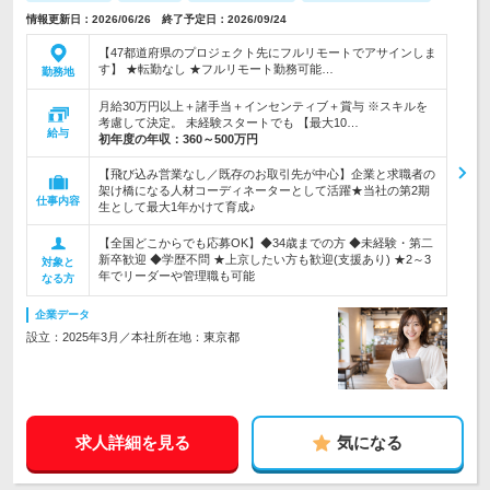
情報更新日：2026/06/26 終了予定日：2026/09/24
【47都道府県のプロジェクト先にフルリモートでアサインしま
す】 ★転勤なし ★フルリモート勤務可能…
勤務地
月給30万円以上＋諸手当＋インセンティブ＋賞与 ※スキルを
考慮して決定。 未経験スタートでも 【最大10…
給与
初年度の年収：
360～500万円
【飛び込み営業なし／既存のお取引先が中心】企業と求職者の
架け橋になる人材コーディネーターとして活躍★当社の第2期
仕事内容
生として最大1年かけて育成♪
【全国どこからでも応募OK】◆34歳までの方 ◆未経験・第二
新卒歓迎 ◆学歴不問 ★上京したい方も歓迎(支援あり) ★2～3
対象と
年でリーダーや管理職も可能
なる方
企業データ
設立：2025年3月／本社所在地：東京都
求人詳細を見る
気になる