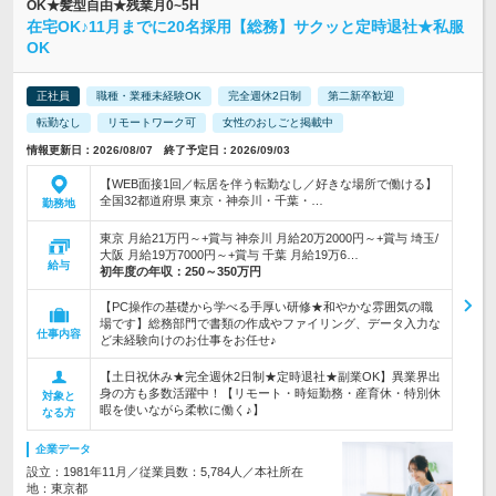
OK★髪型自由★残業月0~5H
在宅OK♪11月までに20名採用【総務】サクッと定時退社★私服
OK
正社員
職種・業種未経験OK
完全週休2日制
第二新卒歓迎
転勤なし
リモートワーク可
女性のおしごと掲載中
情報更新日：2026/08/07 終了予定日：2026/09/03
【WEB面接1回／転居を伴う転勤なし／好きな場所で働ける】
全国32都道府県 東京・神奈川・千葉・…
勤務地
東京 月給21万円～+賞与 神奈川 月給20万2000円～+賞与 埼玉/
大阪 月給19万7000円～+賞与 千葉 月給19万6…
給与
初年度の年収：
250～350万円
【PC操作の基礎から学べる手厚い研修★和やかな雰囲気の職
場です】総務部門で書類の作成やファイリング、データ入力な
仕事内容
ど未経験向けのお仕事をお任せ♪
【土日祝休み★完全週休2日制★定時退社★副業OK】異業界出
身の方も多数活躍中！【リモート・時短勤務・産育休・特別休
対象と
暇を使いながら柔軟に働く♪】
なる方
企業データ
設立：1981年11月／従業員数：5,784人／本社所在
地：東京都