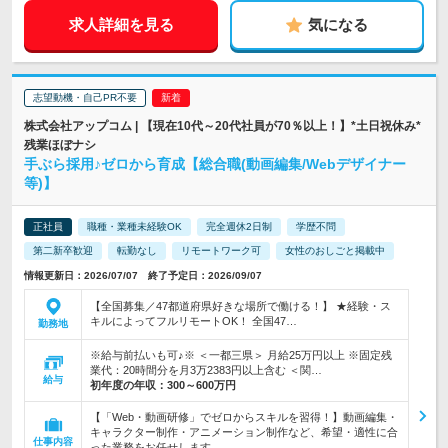
求人詳細を見る
気になる
志望動機・自己PR不要
株式会社アップコム | 【現在10代～20代社員が70％以上！】*土日祝休み*
残業ほぼナシ
手ぶら採用♪ゼロから育成【総合職(動画編集/Webデザイナー
等)】
正社員
職種・業種未経験OK
完全週休2日制
学歴不問
第二新卒歓迎
転勤なし
リモートワーク可
女性のおしごと掲載中
情報更新日：2026/07/07 終了予定日：2026/09/07
【全国募集／47都道府県好きな場所で働ける！】 ★経験・ス
キルによってフルリモートOK！ 全国47…
勤務地
※給与前払いも可♪※ ＜一都三県＞ 月給25万円以上 ※固定残
業代：20時間分を月3万2383円以上含む ＜関…
給与
初年度の年収：
300～600万円
【「Web・動画研修」でゼロからスキルを習得！】動画編集・
キャラクター制作・アニメーション制作など、希望・適性に合
仕事内容
った業務をお任せします。