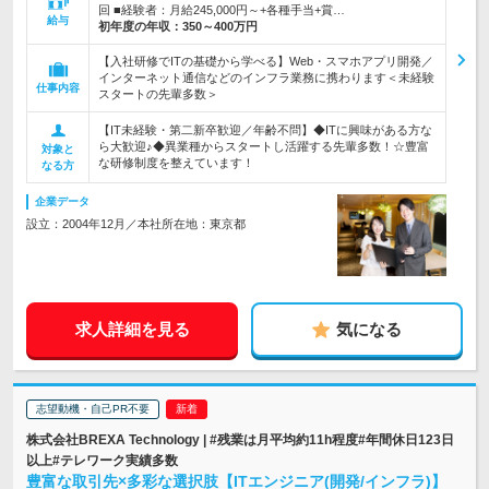
回 ■経験者：月給245,000円～+各種手当+賞…
給与
初年度の年収：
350～400万円
【入社研修でITの基礎から学べる】Web・スマホアプリ開発／
インターネット通信などのインフラ業務に携わります＜未経験
仕事内容
スタートの先輩多数＞
【IT未経験・第二新卒歓迎／年齢不問】◆ITに興味がある方な
ら大歓迎♪◆異業種からスタートし活躍する先輩多数！☆豊富
対象と
な研修制度を整えています！
なる方
企業データ
設立：2004年12月／本社所在地：東京都
求人詳細を見る
気になる
志望動機・自己PR不要
株式会社BREXA Technology | #残業は月平均約11h程度#年間休日123日
以上#テレワーク実績多数
豊富な取引先×多彩な選択肢【ITエンジニア(開発/インフラ)】