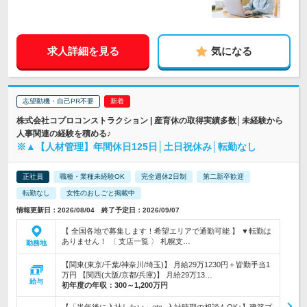
求人詳細を見る
気になる
志望動機・自己PR不要
株式会社コプロコンストラクション | 産育休の取得実績多数│未経験から
人事関連の経験を積める♪
※▲【人材管理】年間休日125日│土日祝休み│転勤なし
正社員
職種・業種未経験OK
完全週休2日制
第二新卒歓迎
転勤なし
女性のおしごと掲載中
情報更新日：2026/08/04 終了予定日：2026/09/07
【 全国各地で募集します！希望エリアで通勤可能 】 ▼転勤は
ありません！ 〈 支店一覧 〉 札幌支…
勤務地
【関東(東京/千葉/神奈川/埼玉)】 月給29万1230円＋皆勤手当1
万円 【関西(大阪/京都/兵庫)】 月給29万13…
給与
初年度の年収：
300～1,200万円