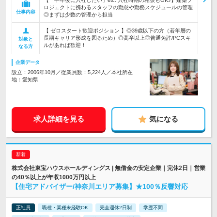
【「半年後に入社したい」etc. 入社時期の相談もOK♪】建築プ
ロジェクトに携わるスタッフの勤怠や勤務スケジュールの管理
仕事内容
◎まずは少数の管理から担当
【 ゼロスタート歓迎ポジション 】◎39歳以下の方（若年層の
長期キャリア形成を図るため）◎高卒以上◎普通免許/PCスキ
対象と
ルがあれば歓迎！
なる方
企業データ
設立：2006年10月／従業員数：5,224人／本社所在
地：愛知県
求人詳細を見る
気になる
株式会社東宝ハウスホールディングス | 無借金の安定企業｜完休2日｜営業
の40％以上が年収1000万円以上
【住宅アドバイザー/神奈川エリア募集】★100％反響対応
正社員
職種・業種未経験OK
完全週休2日制
学歴不問