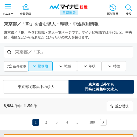
首都圏版
メニュー
会員登録
閲覧履歴
検索
東京都／「IR」を含む求人・転職・中途採用情報
東京都／「IR」を含む転職・求人一覧ページです。マイナビ転職では千代田区、中央
区、港区などからもあなたにぴったりの求人を探せます。
東京都／「IR」
勤務地
職種
年収
特徴
条件変更
東京都
以外でも
東京都
で募集中の求人
同時に募集中の求人
8,984
1
50
件中
-
件
並び替え
1
2
3
4
5
180
…