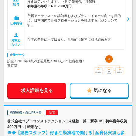
うえ決定いたします。 ・固定残業代（月40時…
給与
初年度の年収：
450～900万円
所属アーティストの認知度およびブランドイメージ向上を目的
に、日本国内で各種プロモーションを推進するポジションで
仕事内容
す。
以下の条件に当てはまり、自発的に業務に取り組める方
対象と
なる方
企業データ
設立：2019年3月／従業員数：300人／本社所在地：
東京都
求人詳細を見る
気になる
志望動機・自己PR不要
株式会社コプロコンストラクション | 未経験・第二新卒OK│初年度年収例
400万円～│転勤なし
※◆【総務スタッフ】好きな勤務地で働ける│産育休実績も多