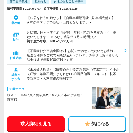
第二新卒歓迎
転勤なし
女性のおしごと掲載中
情報更新日：2026/08/07 終了予定日：2026/10/29
【転居を伴う転勤なし】【自動車通勤可能（駐車場完備）】
★神奈川エリアの各社へ出向となります。 ■…
勤務地
月給30万円～＋歩合給 ※経験・年齢・能力を考慮のうえ、決
定いたします。 ※みなし残業代（月60時間分／…
給与
初年度の年収：
360～1,000万円
【不動産仲介実績全国9位】お問い合わせいただいたお客様に
最適な物件をご案内★飛び込み・テレアポの辛さはありません
仕事内容
◎未経験で年収1000万以上も可
《未経験大歓迎》【応募条件】要普通免許（AT限定可）／社会
人経験（年数不問）があればOK◎専門知識・スキルは一切不
対象と
要◎意欲・人柄重視の採用です！
なる方
企業データ
設立：1976年2月／従業員数：858人／本社所在地：
東京都
求人詳細を見る
気になる