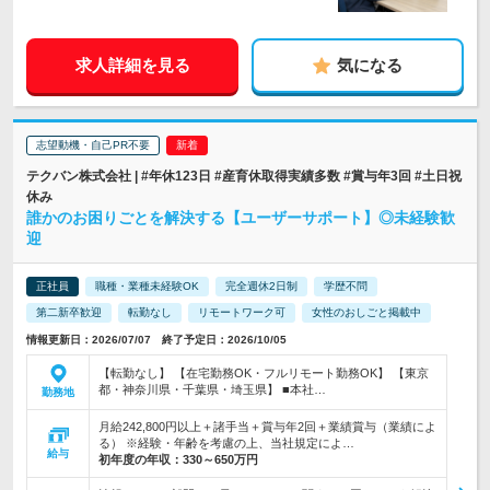
求人詳細を見る
気になる
志望動機・自己PR不要
テクバン株式会社 | #年休123日 #産育休取得実績多数 #賞与年3回 #土日祝
休み
誰かのお困りごとを解決する【ユーザーサポート】◎未経験歓
迎
正社員
職種・業種未経験OK
完全週休2日制
学歴不問
第二新卒歓迎
転勤なし
リモートワーク可
女性のおしごと掲載中
情報更新日：2026/07/07 終了予定日：2026/10/05
【転勤なし】 【在宅勤務OK・フルリモート勤務OK】 【東京
都・神奈川県・千葉県・埼玉県】 ■本社…
勤務地
月給242,800円以上＋諸手当＋賞与年2回＋業績賞与（業績によ
る） ※経験・年齢を考慮の上、当社規定によ…
給与
初年度の年収：
330～650万円