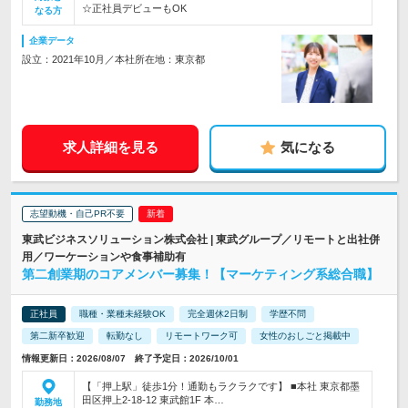
☆正社員デビューもOK
なる方
企業データ
設立：2021年10月／本社所在地：東京都
求人詳細を見る
気になる
志望動機・自己PR不要
東武ビジネスソリューション株式会社 | 東武グループ／リモートと出社併
用／ワーケーションや食事補助有
第二創業期のコアメンバー募集！【マーケティング系総合職】
正社員
職種・業種未経験OK
完全週休2日制
学歴不問
第二新卒歓迎
転勤なし
リモートワーク可
女性のおしごと掲載中
情報更新日：2026/08/07 終了予定日：2026/10/01
【「押上駅」徒歩1分！通勤もラクラクです】 ■本社 東京都墨
田区押上2-18-12 東武館1F 本…
勤務地