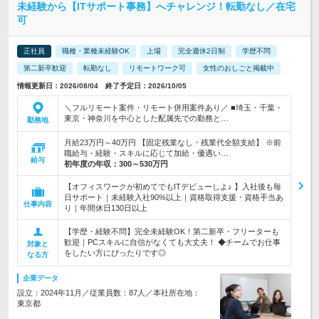
未経験から【ITサポート事務】へチャレンジ！転勤なし／在宅
可
正社員
職種・業種未経験OK
上場
完全週休2日制
学歴不問
第二新卒歓迎
転勤なし
リモートワーク可
女性のおしごと掲載中
情報更新日：2026/08/04 終了予定日：2026/10/05
＼フルリモート案件・リモート併用案件あり／ ■埼玉・千葉・
東京・神奈川を中心とした配属先での勤務と…
勤務地
月給23万円～40万円 【固定残業なし・残業代全額支給】 ※前
職給与・経験・スキルに応じて加給・優遇い…
給与
初年度の年収：
300～530万円
【オフィスワークが初めてでもITデビューしよ♪ 】入社後も毎
日サポート｜未経験入社90%以上｜資格取得支援・資格手当あ
仕事内容
り｜年間休日130日以上
【学歴・経験不問】完全未経験OK！第二新卒・フリーターも
歓迎｜PCスキルに自信がなくても大丈夫！ ◆チームでお仕事
対象と
をしたい方にぴったりです◎
なる方
企業データ
設立：2024年11月／従業員数：87人／本社所在地：
東京都