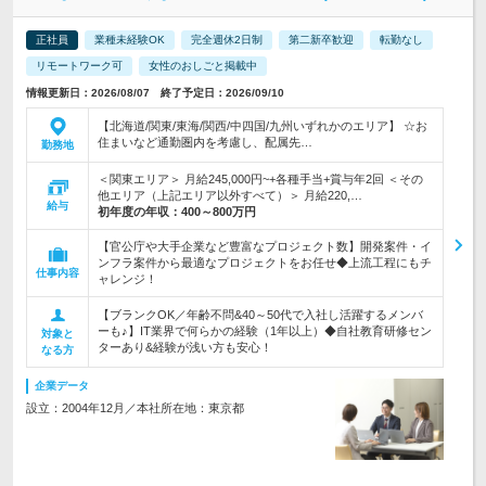
正社員
業種未経験OK
完全週休2日制
第二新卒歓迎
転勤なし
リモートワーク可
女性のおしごと掲載中
情報更新日：2026/08/07 終了予定日：2026/09/10
【北海道/関東/東海/関西/中四国/九州いずれかのエリア】 ☆お
住まいなど通勤圏内を考慮し、配属先…
勤務地
＜関東エリア＞ 月給245,000円~+各種手当+賞与年2回 ＜その
他エリア（上記エリア以外すべて）＞ 月給220,…
給与
初年度の年収：
400～800万円
【官公庁や大手企業など豊富なプロジェクト数】開発案件・イ
ンフラ案件から最適なプロジェクトをお任せ◆上流工程にもチ
仕事内容
ャレンジ！
【ブランクOK／年齢不問&40～50代で入社し活躍するメンバ
ーも♪】IT業界で何らかの経験（1年以上）◆自社教育研修セン
対象と
ターあり&経験が浅い方も安心！
なる方
企業データ
設立：2004年12月／本社所在地：東京都