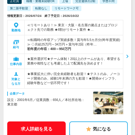
正社員
職種・業種未経験OK
上場
完全週休2日制
学歴不問
第二新卒歓迎
転勤なし
リモートワーク可
情報更新日：2026/07/24 終了予定日：2026/10/22
≪リモートあり！≫ 東京・大阪・名古屋の拠点またはプロジ
ェクト先での勤務 ★8割がリモート案件 ★…
勤務地
≪転職時の年収アップ実績多数！賞与年5.5カ月分(昨年度実績)
≫ ◇月給25万円～34万円＋賞与年2回（昨年…
給与
初年度の年収：
400～950万円
★案件選択可★チーム体制！20以上のチームがあり、希望する
業務や相性なども考慮した上で配属先を決めます！
仕事内容
★事業拡大に伴い完全未経験者も歓迎！★テストのみ、ノーコ
ード開発のみ、経験1年未満の方も歓迎！★開発orインフラ、
対象と
経験年数など一切不問です！
なる方
企業データ
設立：2001年6月／従業員数：656人／本社所在地：
東京都
求人詳細を見る
気になる