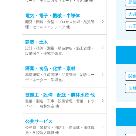
ワーク・テクニカルサポート・社内SE 他
新
大
電気・電子・機械・半導体
開発・回路・金型・プロセス技術・品質管
八
理・セールスエンジニア 他
建築・土木
設計・積算・測量・構造解析・施工管理・
設備保全・研究開発 他
医薬・食品・化学・素材
基礎研究・生産管理・品質管理・治験コー
関
ディネーター・学術 他
茨
技能工・設備・配送・農林水産 他
整備・製造・工事・設備管理・警備・ドラ
イバー・農林水産 他
公共サービス
公務員・警察官・消防士・自衛隊・団体職
員・学校法人職員 他