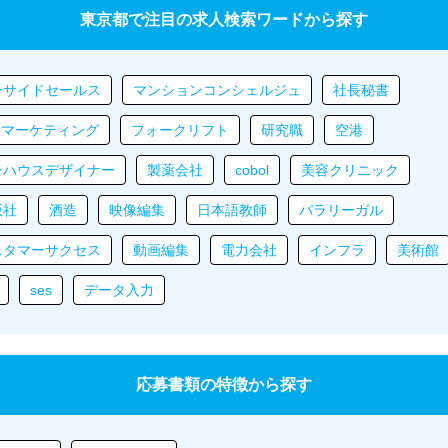
東京都で注目の求人検索ワードから探す
ンサイドセールス
マンションコンシェルジュ
社長秘書
bマーケティング
フォークリフト
研究職
空港
ンハウスデザイナー
製薬会社
cobol
美容クリニック
版社
酒造
映像編集
日本語教師
パラリーガル
スタマーサクセス
動画編集
電力会社
インフラ
美術館
ses
データ入力
応募書類の特徴から探す