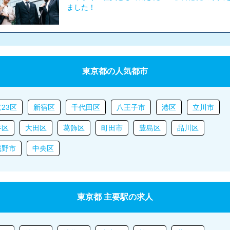
ました！
東京都の人気都市
23区
新宿区
千代田区
八王子市
港区
立川市
谷区
大田区
葛飾区
町田市
豊島区
品川区
蔵野市
中央区
東京都 主要駅の求人