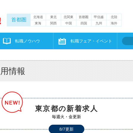
北海道
東北
北関東
首都圏
甲信越
北陸
首都圏
東海
関西
中国
四国
九州
海外
転職ノウハウ
転職フェア・イベント
採用情報
東京都の新着求人
毎週火・金更新
8/7更新