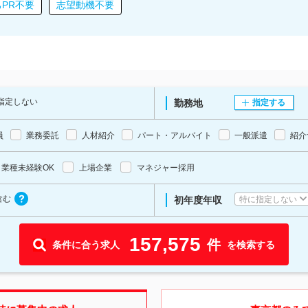
PR不要
志望動機不要
指定しない
勤務地
指定する
員
業務委託
人材紹介
パート・アルバイト
一般派遣
紹介
業種未経験OK
上場企業
マネジャー採用
含む
特に指定しない
初年度年収
157,575
件
条件に合う求人
を検索する