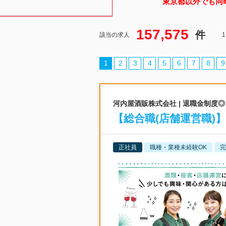
東京都
以外でも同
157,575
件
該当の求人
1
2
3
4
5
6
7
8
9
河内屋酒販株式会社 | 退職金制
【総合職(店舗運営職)
正社員
職種・業種未経験OK
完