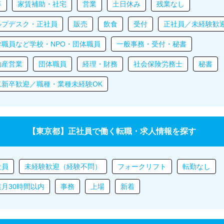
卒
家賃補助・社宅
営業
土日休み
残業なし
ルプデスク・正社員
販売
飲食
受付
正社員／未経験歓
学職員など学校・NPO・団体職員
一般事務・受付・秘書
動産営業
団体職員
経理・財務
社会保険労務士
秘書
二新卒歓迎／職種・業種未経験OK
【東京都】正社員で働く転職・求人情報を探す
社員
未経験歓迎（経験不問）
フォークリフト
転勤なし
業月30時間以内
事務
上場
新着