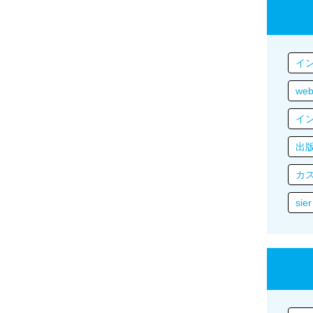
イ
we
イ
出
カ
sier