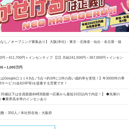
なし／オープニング募集あり】 大阪(本社)・東京・北海道・仙台・名古屋・福
00円～411,700円＋インセンティブ 【2】月給241,500円～367,000円＋インセン
00～1,000万円
Google口コミ4.9点／5点⇒約3件に1件の高い成約率を実現！】年3000件の導
Bサービス(会社HP等)を提案する営業です！
！35歳以下は全員面接&WEB面接⇒応募から最短10日以内で内定！】 ◆先輩の
験 ◆業界高水準のインセンあり
員数：350人／本社所在地：大阪府