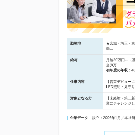
勤務地
★宮城・埼玉・東
勤…
給与
月給30万円～（基
当(8万…
初年度の年収：
4
仕事内容
【営業デビューに
LED照明・見守
対象となる方
【未経験・第二新
業にチャレンジし
企業データ
設立：2006年1月／本社