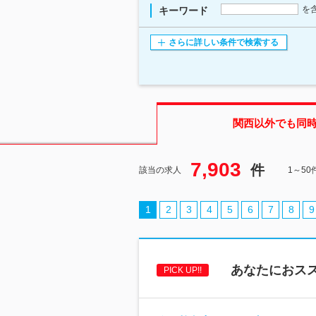
を
キーワード
さらに詳しい条件で検索する
関西
以外でも同
7,903
件
該当の求人
1～5
1
2
3
4
5
6
7
8
9
あなたにおス
PICK UP!!