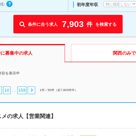
含む
特に指定しない
初年度年収
7,903
件
条件に合う求人
を検索する
時に募集中の求人
関西
のみで
0件目を表示中
10
159
…
1
件～
50
件（全
7,903
件中）
スメの求人【営業関連】