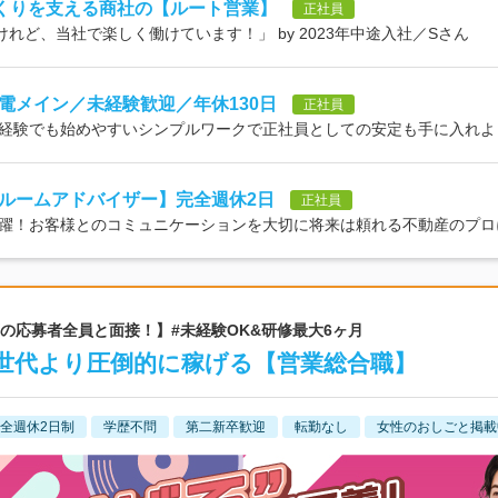
づくりを支える商社の【ルート営業】
正社員
れど、当社で楽しく働けています！」 by 2023年中途入社／Sさん
電メイン／未経験歓迎／年休130日
正社員
経験でも始めやすいシンプルワークで正社員としての安定も手に入れよ
ルームアドバイザー】完全週休2日
正社員
躍！お客様とのコミュニケーションを大切に将来は頼れる不動産のプロ
以下の応募者全員と面接！】#未経験OK&研修最大6ヶ月
同世代より圧倒的に稼げる【営業総合職】
全週休2日制
学歴不問
第二新卒歓迎
転勤なし
女性のおしごと掲載