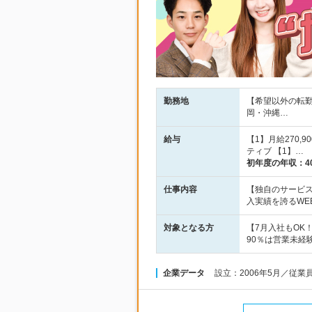
勤務地
【希望以外の転勤
岡・沖縄…
給与
【1】月給270,9
ティブ 【1】…
初年度の年収：
4
仕事内容
【独自のサービスは
入実績を誇るWE
対象となる方
【7月入社もOK
90％は営業未経
企業データ
設立：2006年5月／従業