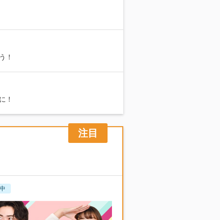
う！
に！
中