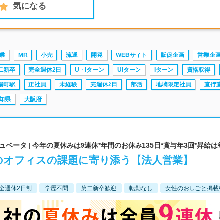
気になる
業
MR
小売
流通
開発
WEBサイト
販促企画
営業企
二新卒
完全週休2日
U・Iターン
UIターン
Iターン
資格取得
場町駅
正社員
未経験
完週休2日
部活
地域限定社員
直行
知県
大阪府
ータ | 今年の夏休みは9連休*年間のお休み135日*賞与年3回*昇給は
のオフィスの課題に寄り添う【法人営業】
全週休2日制
学歴不問
第二新卒歓迎
転勤なし
女性のおしごと掲載