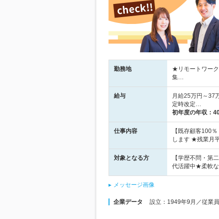
勤務地
★リモートワーク
集…
給与
月給25万円～3
定時改定…
初年度の年収：
4
仕事内容
【既存顧客100
します ★残業月
対象となる方
【学歴不問・第二
代活躍中★柔軟な
メッセージ画像
企業データ
設立：1949年9月／従業