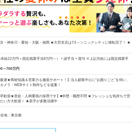
京・神奈川・愛知・大阪・福岡 ★大宮支店は7/1～ソニックシティに移転完了！ ★
本給22万円＋固定残業手当8万円～） + 諸手当 + 賞与 ※上記月給には固定残業手
00～700万円
最適★商材知識＆営業力も徹底サポート！】法人顧客中心に“お困りごと”を伺い、
りカメラ・WEBサイト制作などを提案！
卒歓迎★意欲・人柄重視の採用です】■学歴・職歴不問 ★フレッシュな気持ちで営
たい方大歓迎！ ★若手が多数活躍中
所在地：東京都