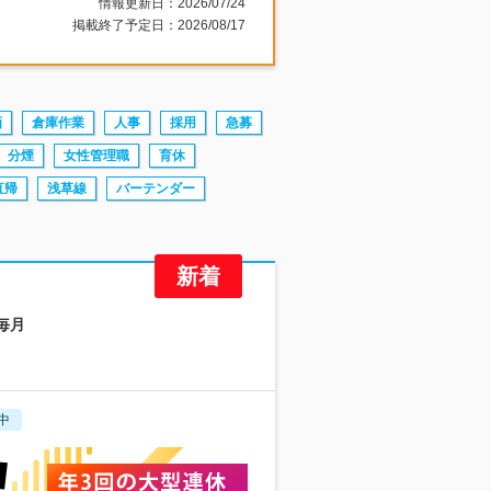
情報更新日：2026/07/24
掲載終了予定日：2026/08/17
画
倉庫作業
人事
採用
急募
分煙
女性管理職
育休
直帰
浅草線
バーテンダー
毎月
中