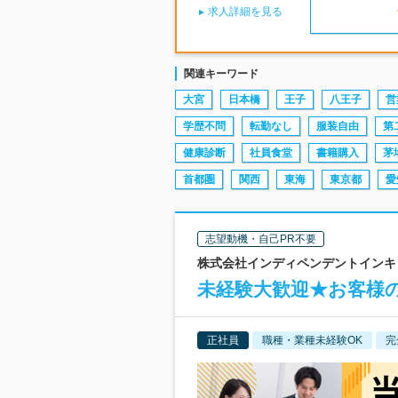
求人詳細を見る
関連キーワード
大宮
日本橋
王子
八王子
営
学歴不問
転勤なし
服装自由
第
健康診断
社員食堂
書籍購入
茅
首都圏
関西
東海
東京都
愛
志望動機・自己PR不要
株式会社インディペンデントインキュベ
未経験大歓迎★お客様
正社員
職種・業種未経験OK
完