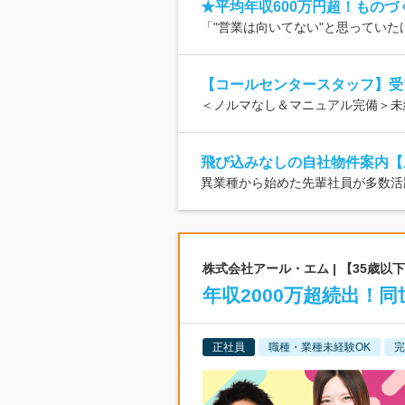
★平均年収600万円超！もの
「"営業は向いてない"と思っていたけ
【コールセンタースタッフ】受
＜ノルマなし＆マニュアル完備＞未
飛び込みなしの自社物件案内【
異業種から始めた先輩社員が多数活
株式会社アール・エム | 【35歳
年収2000万超続出！
正社員
職種・業種未経験OK
完