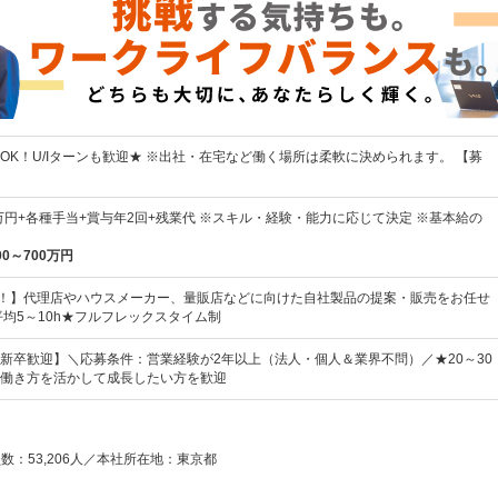
OK！U/Iターンも歓迎★ ※出社・在宅など働く場所は柔軟に決められます。 【募
7万円+各種手当+賞与年2回+残業代 ※スキル・経験・能力に応じて決定 ※基本給の
00～700万円
％！】代理店やハウスメーカー、量販店などに向けた自社製品の提案・販売をお任せ
平均5～10h★フルフレックスタイム制
新卒歓迎】＼応募条件：営業経験が2年以上（法人・個人＆業界不問）／★20～30
働き方を活かして成長したい方を歓迎
員数：53,206人／本社所在地：東京都