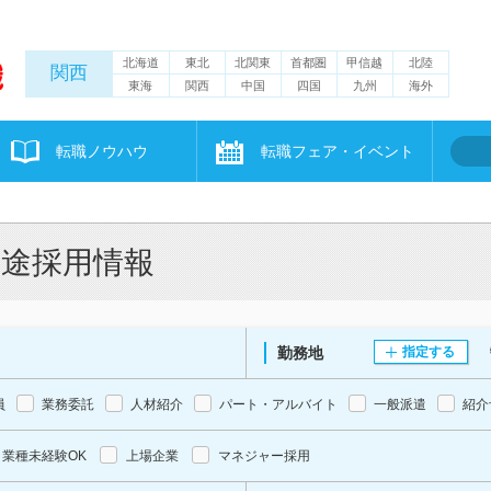
北海道
東北
北関東
首都圏
甲信越
北陸
関西
東海
関西
中国
四国
九州
海外
転職ノウハウ
転職フェア・イベント
中途採用情報
勤務地
指定する
員
業務委託
人材紹介
パート・アルバイト
一般派遣
紹介
業種未経験OK
上場企業
マネジャー採用