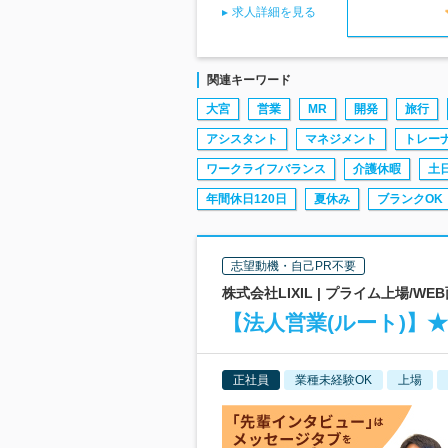
求人詳細を見る
関連キーワード
大宮
営業
MR
開発
旅行
アシスタント
マネジメント
トレー
ワークライフバランス
介護休暇
土
年間休日120日
夏休み
ブランクOK
志望動機・自己PR不要
株式会社LIXIL | プライム上場/W
【法人営業(ルート)】★
正社員
業種未経験OK
上場