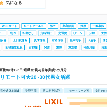
気になる
WEBサイト
ルートセールス
渉外
美容部員
採用
一般事務
ナー
制作
転勤なし
定時退社
交通費
Iターン
分煙
女性
日休み
土日祝休み
夏季休暇
有給休暇
桜木町駅
入谷駅
博
地域限定社員
首都圏
関西
東海
東京都
神奈川県
埼玉
EB面接/年休125日/退職金/賞与前年実績5カ月分
リモート可★20~30代男女活躍
完全週休2日制
学歴不問
第二新卒歓迎
リモートワーク可
女性のお