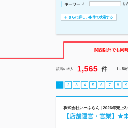
を
キーワード
さらに詳しい条件で検索する
関西
以外でも同
1,565
件
該当の求人
1～5
1
2
3
4
5
6
7
8
9
株式会社いーふらん | 2026年売上
【店舗運営・営業】★未