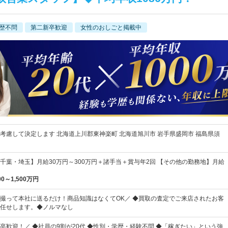
歴不問
第二新卒歓迎
女性のおしごと掲載中
考慮して決定します 北海道上川郡東神楽町 北海道旭川市 岩手県盛岡市 福島県須
千葉・埼玉】月給30万円～300万円＋諸手当＋賞与年2回 【その他の勤務地】月給
00～1,500万円
撮って本社に送るだけ！商品知識はなくてOK／ ◆買取の査定でご来店されたお客
任せします。◆ノルマなし
卒歓迎！／ ◆社員の9割が20代 ◆性別・学歴・経験不問 ◆「稼ぎたい」という強