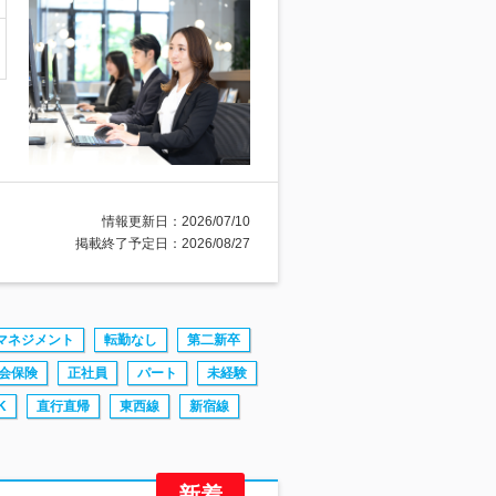
情報更新日：2026/07/10
掲載終了予定日：2026/08/27
マネジメント
転勤なし
第二新卒
会保険
正社員
パート
未経験
K
直行直帰
東西線
新宿線