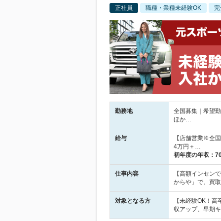
正社員
職種・業種未経験OK
完
勤務地
全国募集｜希望勤
ほか…
給与
【店舗営業※全国
4万円＋…
初年度の年収：
7
仕事内容
【高額インセンで
からや」で、買取
対象となる方
【未経験OK！高
収アップ、早期キ