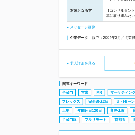
対象となる方
【コンサルタント
革に取り組みたい
メッセージ画像
企業データ
設立：2004年3月／従業
求人詳細を見る
関連キーワード
半蔵門
営業
MR
マーケティン
フレックス
完全週休2日
U・Iターン
上場
年間休日120日
育児休暇
半蔵門線
フルリモート
首都圏