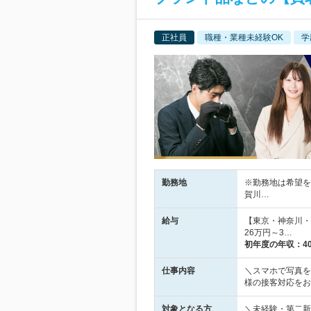
正社員
職種・業種未経験OK
学
勤務地
※勤務地は希望を
賀川…
給与
【東京・神奈川・
26万円～3…
初年度の年収：
4
仕事内容
＼スマホで写真を
様の接客対応をお
対象となる方
＼未経験・第二新