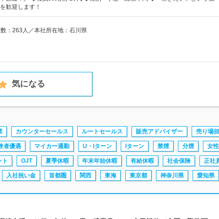
を歓迎します！
員数：263人／本社所在地：石川県
気になる
業
カウンターセールス
ルートセールス
販売アドバイザー
売り場
験者優遇
マイカー通勤
U・Iターン
Iターン
禁煙
分煙
女性
ント
OJT
夏季休暇
年末年始休暇
有給休暇
社会保険
正社
入社祝い金
首都圏
関西
東海
東京都
神奈川県
愛知県