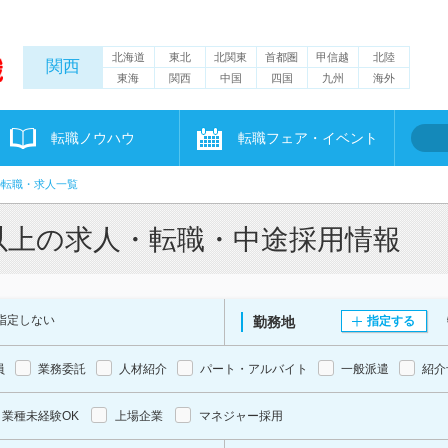
北海道
東北
北関東
首都圏
甲信越
北陸
関西
東海
関西
中国
四国
九州
海外
転職ノウハウ
転職フェア・イベント
の転職・求人一覧
円以上の求人・転職・中途採用情報
指定しない
勤務地
指定する
員
業務委託
人材紹介
パート・アルバイト
一般派遣
紹介
業種未経験OK
上場企業
マネジャー採用