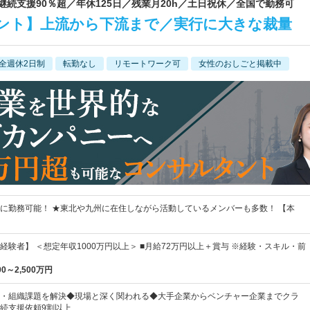
継続支援90％超／年休125日／残業月20h／土日祝休／全国で勤務可
ント】上流から下流まで／実行に大きな裁量
全週休2日制
転勤なし
リモートワーク可
女性のおしごと掲載中
に勤務可能！ ★東北や九州に在住しながら活動しているメンバーも多数！ 【本
経験者】 ＜想定年収1000万円以上＞ ■月給72万円以上＋賞与 ※経験・スキル・前
00～2,500万円
・組織課題を解決◆現場と深く関われる◆大手企業からベンチャー企業までクラ
続支援依頼9割以上