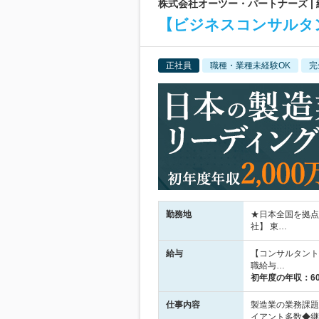
株式会社オーツー・パートナーズ | 
【ビジネスコンサルタ
正社員
職種・業種未経験OK
完
勤務地
★日本全国を拠点
社】 東…
給与
【コンサルタント
職給与…
初年度の年収：
6
仕事内容
製造業の業務課題
イアント多数◆継