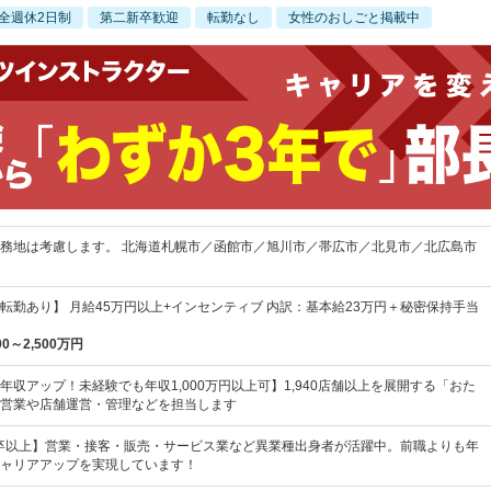
全週休2日制
第二新卒歓迎
転勤なし
女性のおしごと掲載中
務地は考慮します。 北海道札幌市／函館市／旭川市／帯広市／北見市／北広島市
転勤あり】 月給45万円以上+インセンティブ 内訳：基本給23万円＋秘密保持手当
00～2,500万円
年収アップ！未経験でも年収1,000万円以上可】1,940店舗以上を展開する「おた
営業や店舗運営・管理などを担当します
卒以上】営業・接客・販売・サービス業など異業種出身者が活躍中。前職よりも年
ャリアアップを実現しています！