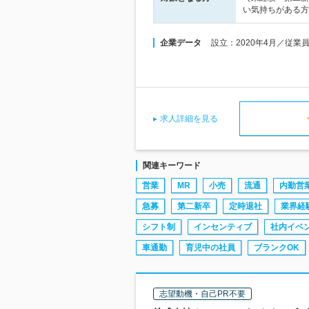
い気持ちがある方
企業データ
設立：2020年4月／従業
求人詳細を見る
関連キーワード
営業
MR
小売
流通
内勤営
急募
第二新卒
定時退社
業界経
シフト制
インセンティブ
社内イベ
車通勤
育児中の社員
ブランクOK
志望動機・自己PR不要