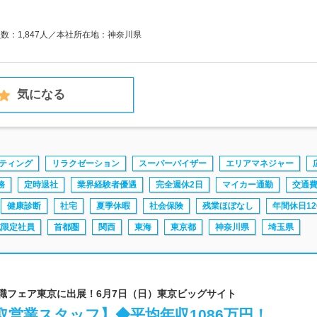
員数：1,847人／本社所在地：神奈川県
気になる
ティング
リラクゼーション
スーパーバイザー
エリアマネジャー
務
定時退社
業界経験者優遇
完全週休2日
マイカー通勤
交通
健康診断
社宅
夏季休暇
社会保険
残業ほぼなし
年間休日12
域限定社員
首都圏
関西
東海
東京都
神奈川県
埼玉県
転職フェア東京に出展！6月7日（日）東京ビッグサイト
営業スタッフ】◆平均年収1086万円！