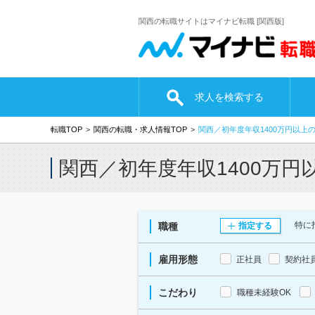
関西の転職サイトはマイナビ転職 [関西版]
求人を検索する
転職TOP
関西の転職・求人情報TOP
関西／初年度年収1400万円以上
関西／初年度年収1400万
特に
職種
指定する
雇用形態
正社員
契約社
こだわり
職種未経験OK