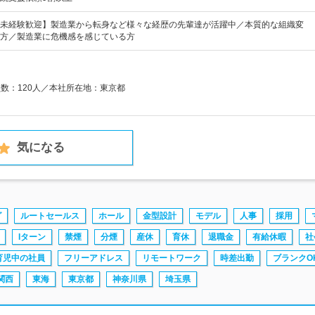
未経験歓迎】製造業から転身など様々な経歴の先輩達が活躍中／本質的な組織変
方／製造業に危機感を感じている方
員数：120人／本社所在地：東京都
気になる
グ
ルートセールス
ホール
金型設計
モデル
人事
採用
Iターン
禁煙
分煙
産休
育休
退職金
有給休暇
社
育児中の社員
フリーアドレス
リモートワーク
時差出勤
ブランクO
関西
東海
東京都
神奈川県
埼玉県