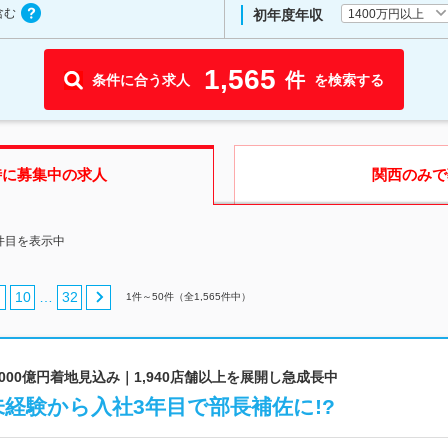
含む
1400万円以上
初年度年収
1,565
件
条件に合う求人
を検索する
時に募集中の求人
関西
のみで
0件目を表示中
10
32
…
1
件～
50
件（全
1,565
件中）
2,000億円着地見込み｜1,940店舗以上を展開し急成長中
経験から入社3年目で部長補佐に!?