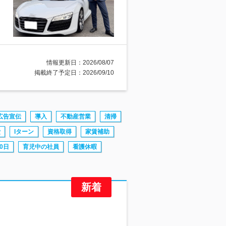
情報更新日：2026/08/07
掲載終了予定日：2026/09/10
広告宣伝
導入
不動産営業
清掃
費
Iターン
資格取得
家賃補助
0日
育児中の社員
看護休暇