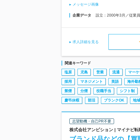
メッセージ画像
企業データ
設立：2000年3月／従業
求人詳細を見る
関連キーワード
塩原
児島
営業
流通
マーケ
採用
マネジメント
英語
海外勤
禁煙
分煙
役職手当
シフト制
慶弔休暇
部活
ブランクOK
地
志望動機・自己PR不要
株式会社アンビション | マイナビ
ブランド品などの【買取