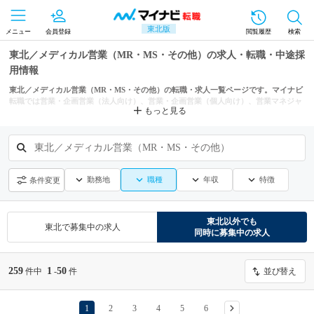
東北版
メニュー
会員登録
閲覧履歴
検索
東北／メディカル営業（MR・MS・その他）の求人・転職・中途採
用情報
東北／メディカル営業（MR・MS・その他）の転職・求人一覧ページです。マイナビ
転職では営業・企画営業（法人向け）、営業・企画営業（個人向け）、営業マネジャ
もっと見る
ー・営業管理職などからもあなたにぴったりの求人を探せます。
東北／メディカル営業（MR・MS・その他）
勤務地
職種
年収
特徴
条件変更
東北
以外でも
東北
で募集中の求人
同時に募集中の求人
259
1
50
件中
-
件
並び替え
1
2
3
4
5
6