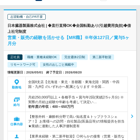
志望動機・自己PR不要
日本臓器製薬株式会社 | ◆直行直帰OK◆全国転勤あり(引越費用負担)◆借
上社宅制度
営業・販売の経験を活かせる【MR職】※年休127日／賞与5ヶ
月分
正社員
職種・業種未経験OK
完全週休2日制
第二新卒歓迎
リモートワーク可
女性のおしごと掲載中
情報更新日：2026/05/01 終了予定日：2026/08/20
全国8支店【北海道・東北・首都圏・東海北陸・関西・中四
国・九州】のいずれかへ配属となります ※全国…
勤務地
月給250,000円以上 + 各種手当 + 賞与年2回(実績計5ヶ月分) ※
実際の月給は経験や年齢を考慮して決定い…
給与
初年度の年収：
400～650万円
【整形外科・麻酔科分野で高い知名度＆トップクラスシェ
ア！】 お客様への訪問・自社製品(医薬品等)の情報提供を担当
仕事内容
★業績に連動した人事評価制度有
【業界未経験・第二新卒歓迎】◎何らかの接客（営業・販売な