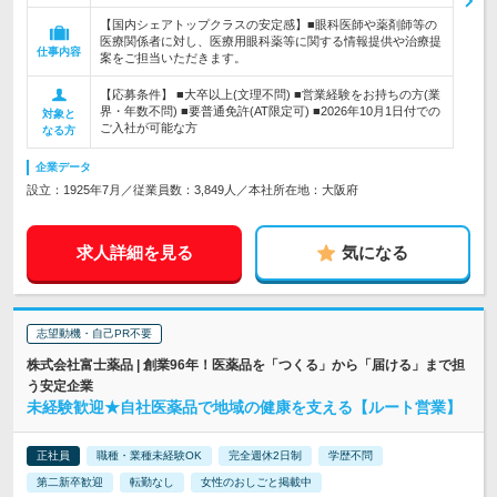
【国内シェアトップクラスの安定感】■眼科医師や薬剤師等の
医療関係者に対し、医療用眼科薬等に関する情報提供や治療提
仕事内容
案をご担当いただきます。
【応募条件】 ■大卒以上(文理不問) ■営業経験をお持ちの方(業
界・年数不問) ■要普通免許(AT限定可) ■2026年10月1日付での
対象と
ご入社が可能な方
なる方
企業データ
設立：1925年7月／従業員数：3,849人／本社所在地：大阪府
求人詳細を見る
気になる
志望動機・自己PR不要
株式会社富士薬品 | 創業96年！医薬品を「つくる」から「届ける」まで担
う安定企業
未経験歓迎★自社医薬品で地域の健康を支える【ルート営業】
正社員
職種・業種未経験OK
完全週休2日制
学歴不問
第二新卒歓迎
転勤なし
女性のおしごと掲載中