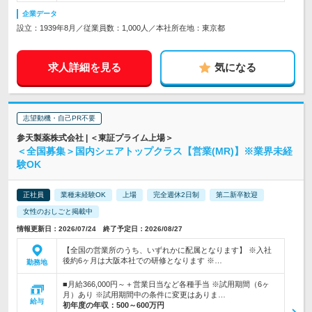
企業データ
設立：1939年8月／従業員数：1,000人／本社所在地：東京都
求人詳細を見る
気になる
志望動機・自己PR不要
参天製薬株式会社 | ＜東証プライム上場＞
＜全国募集＞国内シェアトップクラス【営業(MR)】※業界未経
験OK
正社員
業種未経験OK
上場
完全週休2日制
第二新卒歓迎
女性のおしごと掲載中
情報更新日：2026/07/24 終了予定日：2026/08/27
【全国の営業所のうち、いずれかに配属となります】 ※入社
後約6ヶ月は大阪本社での研修となります ※…
勤務地
■月給366,000円～＋営業日当など各種手当 ※試用期間（6ヶ
月）あり ※試用期間中の条件に変更はありま…
給与
初年度の年収：
500～600万円