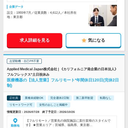
企業データ
設立：1955年7月／従業員数：4,612人／本社所在
地：東京都
求人詳細を見る
気になる
志望動機・自己PR不要
Applied Medical Japan株式会社 | 《カリフォルニア発企業の日本法人》
フルフレックス*土日祝休み
医療機器の【法人営業】フルリモート*年間休日120日(完休2日
制)
正社員
業種未経験OK
完全週休2日制
第二新卒歓迎
転勤なし
リモートワーク可
女性のおしごと掲載中
情報更新日：2026/07/28 終了予定日：2026/10/26
【フルリモート／営業先の病院施設に直行直帰のスタイルで
す】 ★営業エリア：宮城県、福島県、東京都…
勤務地