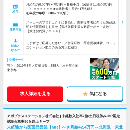
月給41万6,667円～70万円＋各種手当 《経験者は月給60万円
～》 ＝＝＝＝＝＝ ■未経験者：月給41万6,667…
給与
初年度の年収：
600～900万円
メーカーのプロジェクトに参画し、医療従事者に向けた製品説
明や情報提供をお任せ【資格取得支援＆教育サポート多数】
仕事内容
【派遣契約満了率96％】
＼まずはご応募ください！／営業経験、医療従事経験、コミュ
対象と
ニケーション能力のある方大歓迎◎
なる方
企業データ
設立：2019年5月／従業員数：555人／本社所在地：
東京都
求人詳細を見る
気になる
アポプラスステーション株式会社 | 未経験入社率7割/土日祝休み/MR認定
試験合格率90％以上キープ
未経験から医薬品営業【MR】へ★月給42.4万円～北海道・東北