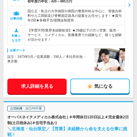
初年度の年収：
420～480万円
国公立・私立の大学病院や病院の整形外科を中心に、骨接合材
料や人工関節及び脊椎固定器具の提案をお任せします！★賞与
仕事内容
年2回★各種手当/退職金制度有
【学歴不問/業界未経験歓迎】★29歳以下の方☆営業、販売・
サービス、コメディカル、医療業界での経験など、様々な経験
対象と
が活かせます！
なる方
企業データ
設立：1973年5月／従業員数：290人／本社所在地：
東京都
求人詳細を見る
気になる
志望動機・自己PR不要
オーバスネイチメディカル株式会社 | ＃年間休日120日以上＃完全週休2日
制(土日祝休み)＃住宅手当あり
＼北海道・仙台限定／【営業】未経験から命を支える仕事に挑
戦！