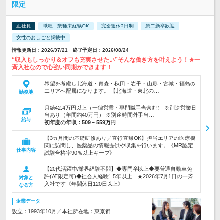
限定
正社員
職種・業種未経験OK
完全週休2日制
第二新卒歓迎
女性のおしごと掲載中
情報更新日：2026/07/21 終了予定日：2026/08/24
“収入もしっかり＆オフも充実させたい”そんな働き方を叶えよう！★一
斉入社なので心強い同期ができます！
希望を考慮し北海道・青森・秋田・岩手・山形・宮城・福島の
エリアへ配属になります。 【北海道・東北の…
勤務地
月給42.4万円以上（一律営業・専門職手当含む） ※別途営業日
当あり（年間約40万円） ※別途時間外手当…
給与
初年度の年収：
509～559万円
【3カ月間の基礎研修あり／直行直帰OK】担当エリアの医療機
関に訪問し、医薬品の情報提供や収集を行います。《MR認定
仕事内容
試験合格率90％以上キープ》
【20代活躍中/業界経験不問】◆専門卒以上◆要普通自動車免
許(AT限定可)◆社会人経験1.5年以上 ★2026年7月1日の一斉
対象と
入社です《年間休日120日以上》
なる方
企業データ
設立：1993年10月／本社所在地：東京都