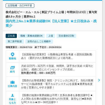
志望動機・自己PR不要
株式会社ビー・エム・エル | 東証プライム上場｜年間休日123日｜賞与実
績4.9ヶ月分｜業界No.1
国内売上No.1★業界未経験OK【法人営業】★土日祝休み・残
業少
正社員
職種・業種未経験OK
上場
完全週休2日制
第二新卒歓迎
女性のおしごと掲載中
情報更新日：2026/07/24 終了予定日：2026/09/24
【全国各地の営業所】 ☆勤務地は希望を考慮 ☆原則全国転勤
あり （選択された勤務地区分により給与差…
勤務地
月給:22万円～32万円 ※別途、時間外、諸手当が支給 ※賞与と
は別に、成績に応じたインセンティブの支給…
給与
初年度の年収：
400～640万円
【既存のお客様多数】病院・クリニックに向けて、当社の医療
サービス(臨床検査・電子カルテシステム)を提案★業界知名度
仕事内容
が高く営業のしやすさ抜群！
【医療の知識や業界経験は不問！文系出身者も多数活躍中】■
人と関わる仕事の経験をお持ちの方(営業、販売など)■基本的
対象と
なPCスキル★20～30代活躍中！
なる方