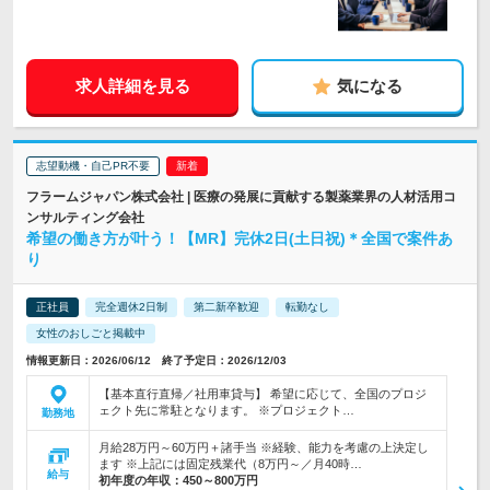
求人詳細を見る
気になる
志望動機・自己PR不要
フラームジャパン株式会社 | 医療の発展に貢献する製薬業界の人材活用コ
ンサルティング会社
希望の働き方が叶う！【MR】完休2日(土日祝)＊全国で案件あ
り
正社員
完全週休2日制
第二新卒歓迎
転勤なし
女性のおしごと掲載中
情報更新日：2026/06/12 終了予定日：2026/12/03
【基本直行直帰／社用車貸与】 希望に応じて、全国のプロジ
ェクト先に常駐となります。 ※プロジェクト…
勤務地
月給28万円～60万円＋諸手当 ※経験、能力を考慮の上決定し
ます ※上記には固定残業代（8万円～／月40時…
給与
初年度の年収：
450～800万円