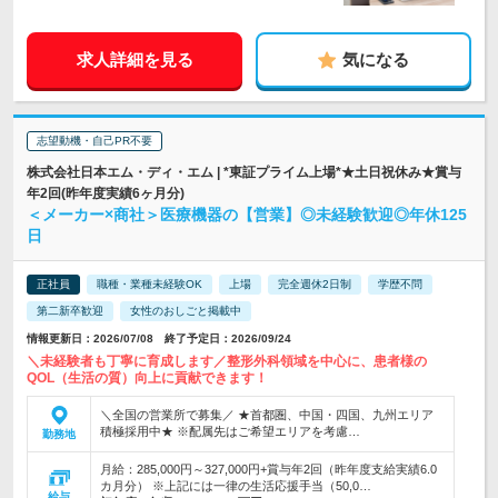
求人詳細を見る
気になる
志望動機・自己PR不要
株式会社日本エム・ディ・エム | *東証プライム上場*★土日祝休み★賞与
年2回(昨年度実績6ヶ月分)
＜メーカー×商社＞医療機器の【営業】◎未経験歓迎◎年休125
日
正社員
職種・業種未経験OK
上場
完全週休2日制
学歴不問
第二新卒歓迎
女性のおしごと掲載中
情報更新日：2026/07/08 終了予定日：2026/09/24
＼未経験者も丁寧に育成します／整形外科領域を中心に、患者様の
QOL（生活の質）向上に貢献できます！
＼全国の営業所で募集／ ★首都圏、中国・四国、九州エリア
積極採用中★ ※配属先はご希望エリアを考慮…
勤務地
月給：285,000円～327,000円+賞与年2回（昨年度支給実績6.0
カ月分） ※上記には一律の生活応援手当（50,0…
給与