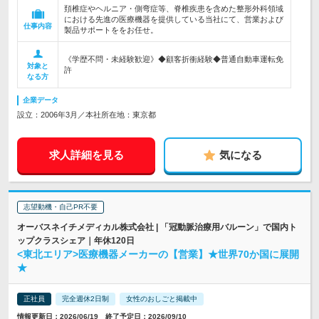
頚椎症やヘルニア・側弯症等、脊椎疾患を含めた整形外科領域
における先進の医療機器を提供している当社にて、営業および
仕事内容
製品サポートををお任せ。
《学歴不問・未経験歓迎》◆顧客折衝経験◆普通自動車運転免
対象と
許
なる方
企業データ
設立：2006年3月／本社所在地：東京都
求人詳細を見る
気になる
志望動機・自己PR不要
オーバスネイチメディカル株式会社 | 「冠動脈治療用バルーン」で国内ト
ップクラスシェア｜年休120日
<東北エリア>医療機器メーカーの【営業】★世界70か国に展開
★
正社員
完全週休2日制
女性のおしごと掲載中
情報更新日：2026/06/19 終了予定日：2026/09/10