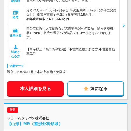
営業所で研修を受けていただきます。 ≪仙…
勤務地
月給24万円～48万円＋諸手当 ※試用期間：3ヶ月（条件に変更
なし） ※賞与実績：年2回（昨年実績2.5カ月…
給与
初年度の年収：
400～660万円
国公立病院、大学病院などの医療機関への製品（輸入医療機
器）のPR、販売代理店への製品フォローなどをお任せしま
仕事内容
す。
【高卒以上／第二新卒歓迎】 ◆営業経験がある方 ◆普通自動
対象と
車免許
なる方
企業データ
設立：1982年11月／本社所在地：大阪府
求人詳細を見る
気になる
フラームジャパン株式会社
【山形】MR（整形外科領域）