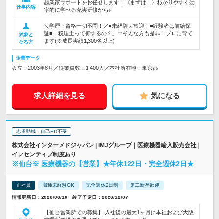
起業家サポートをお任せします！《まずは…》わかりやすく効
仕事内容
率的に学べる充実研修から♪
＼学歴・資格一切不問！／■未経験大歓迎！■経験者は前給保
証■「税理士って何するの？」⇒そんな方も是非！プロに育て
対象と
ます(※成長実績1,300名以上)
なる方
企業データ
設立：2003年8月／従業員数：1,400人／本社所在地：東京都
求人詳細を見る
気になる
志望動機・自己PR不要
株式会社インターメドジャパン | IMJグループ｜医療機器輸入販売会社｜
インセンティブ制度あり
※仙台※ 医療機器の【営業】★年休122日・完全週休2日★
正社員
職種未経験OK
完全週休2日制
第二新卒歓迎
情報更新日：2026/06/16 終了予定日：2026/12/07
【仙台営業所での募集】 入社後の最大1ヶ月は本社および大阪