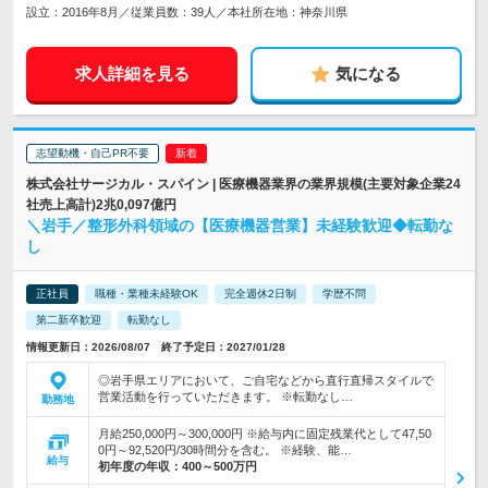
設立：2016年8月／従業員数：39人／本社所在地：神奈川県
求人詳細を見る
気になる
志望動機・自己PR不要
株式会社サージカル・スパイン | 医療機器業界の業界規模(主要対象企業24
社売上高計)2兆0,097億円
＼岩手／整形外科領域の【医療機器営業】未経験歓迎◆転勤な
し
正社員
職種・業種未経験OK
完全週休2日制
学歴不問
第二新卒歓迎
転勤なし
情報更新日：2026/08/07 終了予定日：2027/01/28
◎岩手県エリアにおいて、ご自宅などから直行直帰スタイルで
営業活動を行っていただきます。 ※転勤なし…
勤務地
月給250,000円～300,000円 ※給与内に固定残業代として47,50
0円～92,520円/30時間分を含む。 ※経験、能…
給与
初年度の年収：
400～500万円