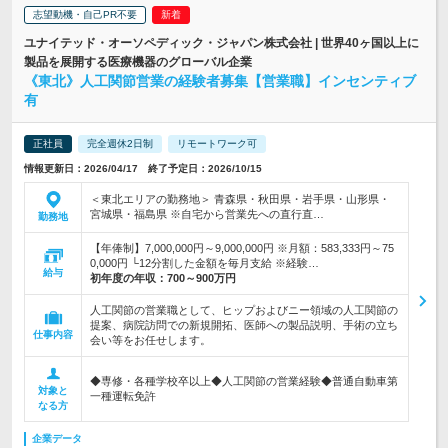
志望動機・自己PR不要
ユナイテッド・オーソペディック・ジャパン株式会社 | 世界40ヶ国以上に
製品を展開する医療機器のグローバル企業
《東北》人工関節営業の経験者募集【営業職】インセンティブ
有
正社員
完全週休2日制
リモートワーク可
情報更新日：2026/04/17 終了予定日：2026/10/15
＜東北エリアの勤務地＞ 青森県・秋田県・岩手県・山形県・
宮城県・福島県 ※自宅から営業先への直行直…
勤務地
【年俸制】7,000,000円～9,000,000円 ※月額：583,333円～75
0,000円 └12分割した金額を毎月支給 ※経験…
給与
初年度の年収：
700～900万円
人工関節の営業職として、ヒップおよびニー領域の人工関節の
提案、病院訪問での新規開拓、医師への製品説明、手術の立ち
仕事内容
会い等をお任せします。
◆専修・各種学校卒以上◆人工関節の営業経験◆普通自動車第
対象と
一種運転免許
なる方
企業データ