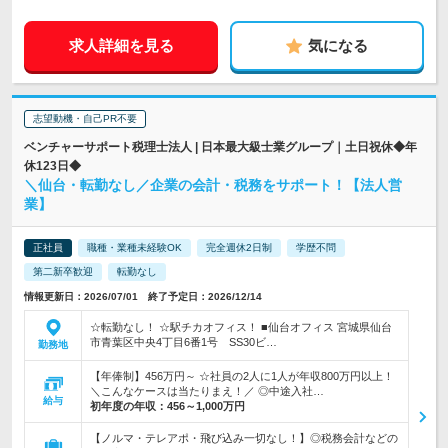
求人詳細を見る
気になる
志望動機・自己PR不要
ベンチャーサポート税理士法人 | 日本最大級士業グループ｜土日祝休◆年
休123日◆
＼仙台・転勤なし／企業の会計・税務をサポート！【法人営
業】
正社員
職種・業種未経験OK
完全週休2日制
学歴不問
第二新卒歓迎
転勤なし
情報更新日：2026/07/01 終了予定日：2026/12/14
☆転勤なし！ ☆駅チカオフィス！ ■仙台オフィス 宮城県仙台
市青葉区中央4丁目6番1号 SS30ビ…
勤務地
【年俸制】456万円～ ☆社員の2人に1人が年収800万円以上！
＼こんなケースは当たりまえ！／ ◎中途入社…
給与
初年度の年収：
456～1,000万円
【ノルマ・テレアポ・飛び込み一切なし！】◎税務会計などの