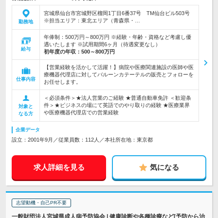
宮城県仙台市宮城野区榴岡1丁目6番37号 TM仙台ビル503号
※担当エリア：東北エリア（青森県・…
勤務地
年俸制：500万円～800万円 ※経験・年齢・資格など考慮し優
遇いたします ※試用期間6ヶ月（待遇変更なし）
給与
初年度の年収：
500～800万円
【営業経験を活かして活躍！】病院や医療関連施設の医師や医
療機器代理店に対してバルーンカテーテルの販売とフォローを
仕事内容
お任せします。
＜必須条件＞★法人営業のご経験 ★普通自動車免許 ＜歓迎条
件＞★ビジネスの場にて英語でのやり取りの経験 ★医療業界
対象と
や医療機器代理店での営業経験
なる方
企業データ
設立：2001年9月／従業員数：112人／本社所在地：東京都
求人詳細を見る
気になる
志望動機・自己PR不要
一般財団法人宮城県成人病予防協会 | 健康診断や各種診療など[予防から治