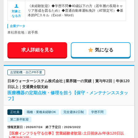
《未経験歓迎》◆学歴不問◆40歳以下の方（若年層の長期キャ
リア形成を図るため）◆普通自動車運転免許（AT限定可）◆基
対象と
本的PCスキル（Excel・Word）
なる方
企業データ
本社所在地：岩手県
求人詳細を見る
気になる
志望動機・自己PR不要
日本ウォーターシステム株式会社 | 業界随一の実績｜賞与年2回｜年休120
日以上｜交通費全額支給
医療機器の定期点検・修理を担う【保守・メンテナンススタッ
フ】
正社員
職種・業種未経験OK
完全週休2日制
学歴不問
第二新卒歓迎
情報更新日：2026/07/24 終了予定日：2026/10/22
【医療インフラを守る仕事】営業経験者歓迎♪土日祝休み/年休120日以