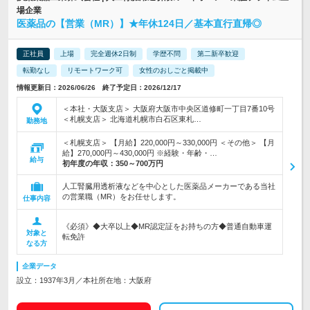
場企業
医薬品の【営業（MR）】★年休124日／基本直行直帰◎
正社員
上場
完全週休2日制
学歴不問
第二新卒歓迎
転勤なし
リモートワーク可
女性のおしごと掲載中
情報更新日：2026/06/26 終了予定日：2026/12/17
＜本社・大阪支店＞ 大阪府大阪市中央区道修町一丁目7番10号
＜札幌支店＞ 北海道札幌市白石区東札…
勤務地
＜札幌支店＞ 【月給】220,000円～330,000円 ＜その他＞ 【月
給】270,000円～430,000円 ※経験・年齢・…
給与
初年度の年収：
350～700万円
人工腎臓用透析液などを中心とした医薬品メーカーである当社
の営業職（MR）をお任せします。
仕事内容
《必須》◆大卒以上◆MR認定証をお持ちの方◆普通自動車運
対象と
転免許
なる方
企業データ
設立：1937年3月／本社所在地：大阪府