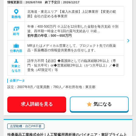
情報更新日：2026/07/08 終了予定日：2026/12/17
北海道・東北エリア 【雇入れ直後】上記事業所 【変更の範
囲】会社の定める各事業所
勤務地
年俸：400-500万円 ※上記を12分割した金額を毎月支給 ※別
途、四半期一時金と年1回の賞与支給あり ※経…
給与
初年度の年収：
500～650万円
MRまたはメディカル営業として、プロジェクト先での医薬
品・医薬機器の情報提供業務をお任せします。
仕事内容
語学力不問【必須】◆看護師としての臨床経験2年以上（専
門・短大卒可）or◆営業経験2年以上（かつ大卒以上）／◆要
対象と
普免（AT限定可）等
なる方
企業データ
設立：2007年8月／従業員数：780人／本社所在地：東京都
求人詳細を見る
気になる
志望動機・自己PR不要
扶桑薬品工業株式会社 | 人工腎臓用透析液のパイオニア・東証プライム上