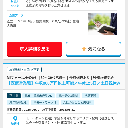
ど）経験2年以上(業界不問) ◆MRの知識がなくても問題ナシ◆
対象と
医療系の資格を持った方は優遇
なる方
企業データ
設立：1939年10月／従業員数：450人／本社所在地：
大阪府
求人詳細を見る
気になる
志望動機・自己PR不要
MIフォース株式会社 | 20～30代活躍中｜長期休暇あり｜帰省旅費支給
【医療営業職】年収600万円以上可能／年休125日／土日祝休み
正社員
職種・業種未経験OK
完全週休2日制
学歴不問
第二新卒歓迎
リモートワーク可
女性のおしごと掲載中
情報更新日：2026/06/30 終了予定日：2026/08/31
【U・Iターン歓迎】希望を考慮して各エリアへ配属【引越し代
は会社全額負担】 ■本社 東京都中央区築…
勤務地