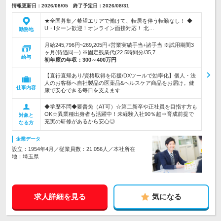
情報更新日：2026/08/05 終了予定日：2026/08/31
★全国募集／希望エリアで働けて、転居を伴う転勤なし！ ◆
U・Iターン歓迎！オンライン面接対応！ 北…
勤務地
月給245,796円~269,205円+営業実績手当+諸手当 ※試用期間3
ヶ月(待遇同一) ※固定残業代(22.5時間分/35,7…
給与
初年度の年収：
300～400万円
【直行直帰あり/資格取得を応援/DXツールで効率化】個人・法
人のお客様へ自社製品の医薬品&ヘルスケア商品をお届け。健
仕事内容
康で安心できる毎日を支えます
◆学歴不問◆要普免（AT可）☆第二新卒や正社員を目指す方も
OK☆異業種出身者も活躍中！未経験入社90％超⇒育成前提で
対象と
充実の研修があるから安心◎
なる方
企業データ
設立：1954年4月／従業員数：21,056人／本社所在
地：埼玉県
求人詳細を見る
気になる