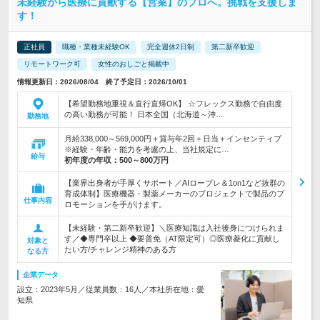
未経験から医療に貢献する【営業】のプロへ。挑戦を支援しま
す！
正社員
職種・業種未経験OK
完全週休2日制
第二新卒歓迎
リモートワーク可
女性のおしごと掲載中
情報更新日：2026/08/04 終了予定日：2026/10/01
【希望勤務地重視＆直行直帰OK】 ☆フレックス勤務で自由度
の高い勤務が可能！ 日本全国（北海道～沖…
勤務地
月給338,000～569,000円＋賞与年2回＋日当＋インセンティブ
※経験・年齢・能力を考慮の上、当社規定に…
給与
初年度の年収：
500～800万円
【業界出身者が手厚くサポート／AIロープレ＆1on1など抜群の
育成体制】医療機器・製薬メーカーのプロジェクトで製品のプ
仕事内容
ロモーションを手がけます。
【未経験・第二新卒歓迎】＼医療知識は入社後身につけられま
す／◆専門卒以上 ◆要普免（AT限定可）◎医療菱化に貢献し
対象と
たい方/チャレンジ精神のある方
なる方
企業データ
設立：2023年5月／従業員数：16人／本社所在地：愛
知県