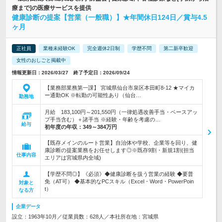
療まで]の医療サービスを提供
健康診断の提案【営業（一般職）】★年間休日124日／賞与4.5
ヶ月
正社員
業種未経験OK
完全週休2日制
学歴不問
第二新卒歓迎
女性のおしごと掲載中
情報更新日：2026/03/27 終了予定日：2026/09/24
【業務部業務第一課】 宮城県仙台市泉区本田町8-12 ★マイカ
ー通勤OK ※転勤の可能性あり（仙台…
勤務地
月給 183,100円～201,550円（一律処遇改善手当・ベースアッ
プ手当含む）＋諸手当 ※経験・年齢を考慮の…
給与
初年度の年収：
349～384万円
【既存メインのルート営業】自治体や学校、企業等を回り、健
康診断の提案業務をお任せします◎※既存9割・新規1割(担当
仕事内容
エリアは宮城県内全域)
【学歴不問◎】《必須》◆健康診断を扱う営業の経験 ◆要普
免（AT可） ◆基本的なPCスキル（Excel・Word・PowerPoin
対象と
t）
なる方
企業データ
設立：1963年10月／従業員数：628人／本社所在地：宮城県