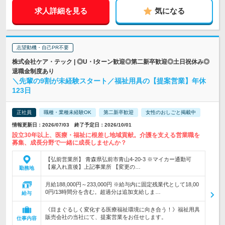
求人詳細を見る
気になる
志望動機・自己PR不要
株式会社ケア・テック | ◎U・Iターン歓迎◎第二新卒歓迎◎土日祝休み◎
退職金制度あり
＼先輩の9割が未経験スタート／福祉用具の【提案営業】年休
123日
正社員
職種・業種未経験OK
第二新卒歓迎
女性のおしごと掲載中
情報更新日：2026/07/03 終了予定日：2026/10/01
設立30年以上、医療・福祉に根差し地域貢献。介護を支える営業職を
募集、成長分野で一緒に成長しませんか？
【弘前営業所】 青森県弘前市青山4-20-3 ※マイカー通勤可
【雇入れ直後】上記事業所 【変更の…
勤務地
月給188,000円～233,000円 ※給与内に固定残業代として18,00
0円/13時間分を含む。超過分は追加支給しま…
給与
《目まぐるしく変化する医療福祉環境に向き合う！》福祉用具
販売会社の当社にて、提案営業をお任せします。
仕事内容