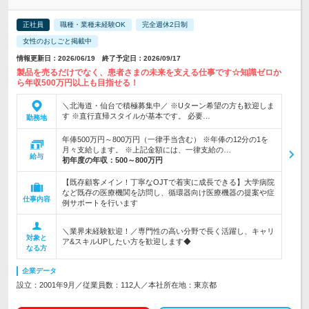
正社員
職種・業種未経験OK
完全週休2日制
女性のおしごと掲載中
情報更新日：2026/06/19 終了予定日：2026/09/17
製品を売るだけでなく、患者さまの未来を支える仕事です☆知識ゼロか
ら年収500万円以上も目指せる！
＼北海道・仙台で積極募集中／ ※Uターン希望の方も歓迎しま
す ※直行直帰スタイルが基本です。 必要…
勤務地
年俸500万円～800万円（一律手当含む） ※年俸の12分の1を
月々支給します。 ※上記金額には、一律支給の…
給与
初年度の年収：
500～800万円
【既存顧客メイン！丁寧なOJTで着実に成長できる】大学病院
など既存の医療機関を訪問し、循環器向け医療機器の提案や症
仕事内容
例サポートを行います
＼業界未経験歓迎！／専門性の高い分野で長く活躍し、キャリ
対象と
ア&スキルUPしたい方を歓迎します◆
なる方
企業データ
設立：2001年9月／従業員数：112人／本社所在地：東京都