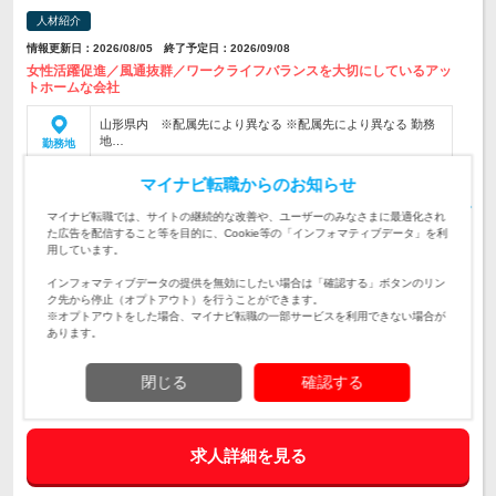
人材紹介
情報更新日：2026/08/05 終了予定日：2026/09/08
女性活躍促進／風通抜群／ワークライフバランスを大切にしているアッ
トホームな会社
山形県内 ※配属先により異なる ※配属先により異なる 勤務
地…
勤務地
年収:600万～800万程度 年俸制 給与:■経験、スキル、年齢を
マイナビ転職からのお知らせ
考…
給与
マイナビ転職では、サイトの継続的な改善や、ユーザーのみなさまに最適化され
た広告を配信すること等を目的に、Cookie等の「インフォマティブデータ」を利
【職務概要】 同社顧客の製薬メーカーにて、MR(医薬品営業)
用しています。
としてご就業いただきます。 ダイバーシティーに力を入れる
ファーマでのプロジェクトです。 経験や実績に応じて、配属
仕事内容
インフォマティブデータの提供を無効にしたい場合は「確認する」ボタンのリン
先の製薬メーカーへ…
ク先から停止（オプトアウト）を行うことができます。
※オプトアウトをした場合、マイナビ転職の一部サービスを利用できない場合が
【必須】 ・MRとしての実務経験 ・第一種運転免許普通自動車
あります。
【尚可】 ・バイオの担当経験 ・バイオシミラーの担当経験 ・
対象と
大学病院の担当経験
なる方
閉じる
確認する
求人管理No. 408949206
求人詳細を見る