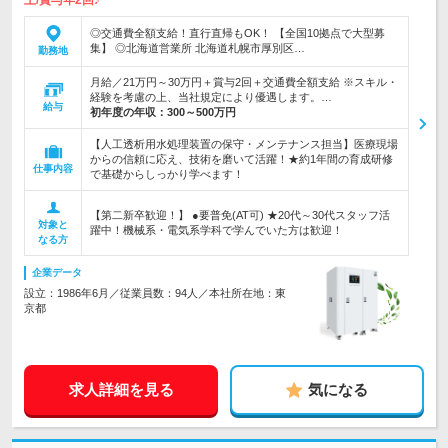
上/賞与年2回♪
◎交通費全額支給！直行直帰もOK！ 【全国10拠点で大型募
集】 ◎北海道営業所 北海道札幌市厚別区…
勤務地
月給／21万円～30万円＋賞与2回＋交通費全額支給 ※スキル・
経験を考慮の上、当社規定により優遇します。…
給与
初年度の年収：
300～500万円
【人工透析用水処理装置の保守・メンテナンス担当】医療現場
からの信頼に応え、技術を磨いて活躍！★約1年間の育成研修
仕事内容
で基礎からしっかり学べます！
【第二新卒歓迎！】 ●要普免(AT可) ★20代～30代スタッフ活
対象と
躍中！機械系・電気系学科で学んでいた方は歓迎！
なる方
企業データ
設立：1986年6月／従業員数：94人／本社所在地：東
京都
求人詳細を見る
気になる