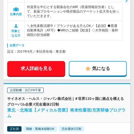
外資系を中心とする製薬会社のMR（医薬情報担当者）とし
て、新薬プロモーションや既存製品のマーケット拡大等を担っ
仕事内容
ていただきます。
＼女性多数活躍中！ブランクがある方もOK／【必須】◆普通
自動車免許（AT可）◆MRのご経験【歓迎】◇大学病院・基幹
対象と
病院の担当経験
なる方
企業データ
設立：2017年9月／本社所在地：東京都
求人詳細を見る
気になる
志望動機・自己PR不要
サイネオス・ヘルス・ジャパン株式会社 | ＃世界110ヶ国に拠点を構える
グローバル企業 #完全週休2日制
東北・北海道【メディカル営業】将来性重視/充実研修プログラ
ム
正社員
職種・業種未経験OK
完全週休2日制