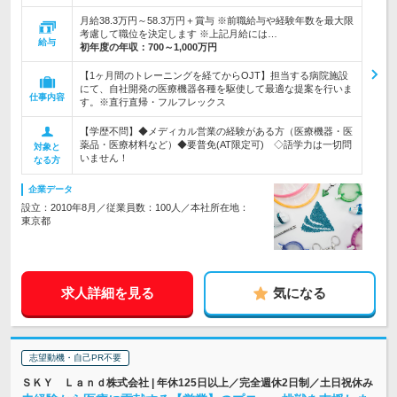
月給38.3万円～58.3万円＋賞与 ※前職給与や経験年数を最大限
考慮して職位を決定します ※上記月給には…
給与
初年度の年収：
700～1,000万円
【1ヶ月間のトレーニングを経てからOJT】担当する病院施設
にて、自社開発の医療機器各種を駆使して最適な提案を行いま
仕事内容
す。※直行直帰・フルフレックス
【学歴不問】◆メディカル営業の経験がある方（医療機器・医
薬品・医療材料など）◆要普免(AT限定可) ◇語学力は一切問
対象と
いません！
なる方
企業データ
設立：2010年8月／従業員数：100人／本社所在地：
東京都
求人詳細を見る
気になる
志望動機・自己PR不要
ＳＫＹ Ｌａｎｄ株式会社 | 年休125日以上／完全週休2日制／土日祝休み