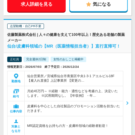
求人詳細を見る
気になる
志望動機・自己PR不要
佐藤製薬株式会社 | 人々の健康を支えて100年以上！歴史ある老舗の製薬
メーカー
仙台/皮膚科領域の【MR（医薬情報担当者）】直行直帰可！
正社員
完全週休2日制
女性のおしごと掲載中
情報更新日：2026/07/03 終了予定日：2026/12/24
仙台営業所／宮城県仙台市青葉区中央1-3-1 アエルビル18F
【雇入れ直後】上記事業所 【変更の…
勤務地
月給45万円～ ※経験・能力・適性などを考慮の上、決定いた
します。 ※試用期間なし。 【年収例】 ・年…
給与
皮膚科を中心とした自社製品のプロモーション活動を担当いた
だきます。
仕事内容
MR認定資格をお持ちの方・皮膚科領域の経験者歓迎！
対象と
なる方