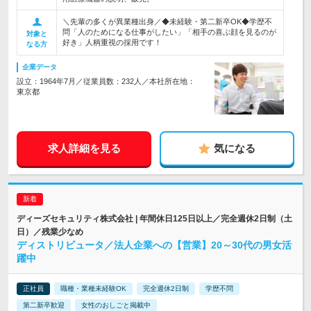
＼先輩の多くが異業種出身／◆未経験・第二新卒OK◆学歴不
問「人のためになる仕事がしたい」「相手の喜ぶ顔を見るのが
対象と
好き」人柄重視の採用です！
なる方
企業データ
設立：1964年7月／従業員数：232人／本社所在地：
東京都
求人詳細を見る
気になる
ディーズセキュリティ株式会社 | 年間休日125日以上／完全週休2日制（土
日）／残業少なめ
ディストリビュータ／法人企業への【営業】20～30代の男女活
躍中
正社員
職種・業種未経験OK
完全週休2日制
学歴不問
第二新卒歓迎
女性のおしごと掲載中