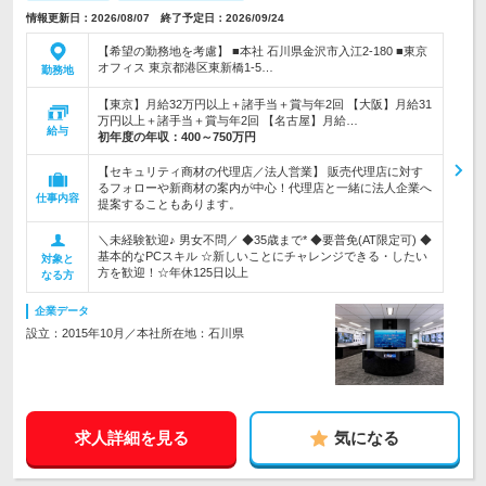
情報更新日：2026/08/07 終了予定日：2026/09/24
【希望の勤務地を考慮】 ■本社 石川県金沢市入江2-180 ■東京
オフィス 東京都港区東新橋1-5…
勤務地
【東京】月給32万円以上＋諸手当＋賞与年2回 【大阪】月給31
万円以上＋諸手当＋賞与年2回 【名古屋】月給…
給与
初年度の年収：
400～750万円
【セキュリティ商材の代理店／法人営業】 販売代理店に対す
るフォローや新商材の案内が中心！代理店と一緒に法人企業へ
仕事内容
提案することもあります。
＼未経験歓迎♪ 男女不問／ ◆35歳まで* ◆要普免(AT限定可) ◆
基本的なPCスキル ☆新しいことにチャレンジできる・したい
対象と
方を歓迎！☆年休125日以上
なる方
企業データ
設立：2015年10月／本社所在地：石川県
求人詳細を見る
気になる