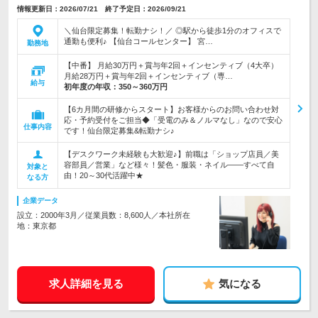
情報更新日：2026/07/21 終了予定日：2026/09/21
＼仙台限定募集！転勤ナシ！／ ◎駅から徒歩1分のオフィスで
通勤も便利♪ 【仙台コールセンター】 宮…
勤務地
【中番】 月給30万円＋賞与年2回＋インセンティブ（4大卒）
月給28万円＋賞与年2回＋インセンティブ（専…
給与
初年度の年収：
350～360万円
【6カ月間の研修からスタート】お客様からのお問い合わせ対
応・予約受付をご担当◆「受電のみ＆ノルマなし」なので安心
仕事内容
です！仙台限定募集&転勤ナシ♪
【デスクワーク未経験も大歓迎♪】前職は「ショップ店員／美
容部員／営業」など様々！髪色・服装・ネイル――すべて自
対象と
由！20～30代活躍中★
なる方
企業データ
設立：2000年3月／従業員数：8,600人／本社所在
地：東京都
求人詳細を見る
気になる