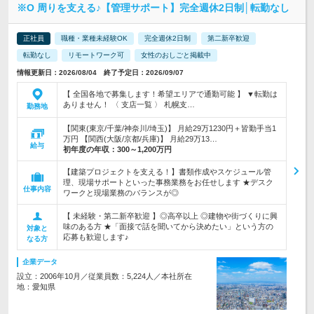
※O 周りを支える♪【管理サポート】完全週休2日制│転勤なし
正社員
職種・業種未経験OK
完全週休2日制
第二新卒歓迎
転勤なし
リモートワーク可
女性のおしごと掲載中
情報更新日：2026/08/04 終了予定日：2026/09/07
【 全国各地で募集します！希望エリアで通勤可能 】 ▼転勤は
ありません！ 〈 支店一覧 〉 札幌支…
勤務地
【関東(東京/千葉/神奈川/埼玉)】 月給29万1230円＋皆勤手当1
万円 【関西(大阪/京都/兵庫)】 月給29万13…
給与
初年度の年収：
300～1,200万円
【建築プロジェクトを支える！】書類作成やスケジュール管
理、現場サポートといった事務業務をお任せします ★デスク
仕事内容
ワークと現場業務のバランスが◎
【 未経験・第二新卒歓迎 】◎高卒以上 ◎建物や街づくりに興
味のある方 ★「面接で話を聞いてから決めたい」という方の
対象と
応募も歓迎します♪
なる方
企業データ
設立：2006年10月／従業員数：5,224人／本社所在
地：愛知県