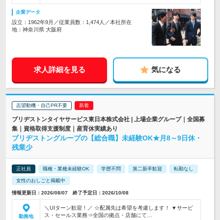
企業データ
設立：1962年9月／従業員数：1,474人／本社所在
地：神奈川県 大阪府
求人詳細を見る
気になる
志望動機・自己PR不要
ブリヂストンタイヤサービス東日本株式会社 | 上場企業グループ｜全国募
集｜資格取得支援制度｜産育休実績あり
ブリヂストングループの【総合職】未経験OK★月8～9日休・
残業少
正社員
職種・業種未経験OK
学歴不問
第二新卒歓迎
転勤なし
女性のおしごと掲載中
情報更新日：2026/08/07 終了予定日：2026/10/08
＼UIターン歓迎！／ ☆配属先は希望を考慮します！ ▼サービ
ス・セールス業務⇒全国の拠点・店舗にて…
勤務地