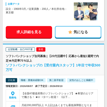
企業データ
設立：1966年3月／従業員数：200人／本社所在地：
東京都
求人詳細を見る
気になる
志望動機・自己PR不要
ソフトバンクショップ合同募集 | 【20代活躍中】応募から最短1週間で内
定★内定率70％以上
ソフトバンクショップの【受付案内スタッフ】1年目で年収500
万可
正社員
職種・業種未経験OK
第二新卒歓迎
女性のおしごと掲載中
情報更新日：2026/08/07 終了予定日：2026/09/10
【全国47都道府県のソフトバンクショップ】 ★希望のエリア
で働ける！ ★U・Iターン歓迎！ 《以下…
勤務地
月給200,000円以上 ※上記はあくまでも最低保障額となりま