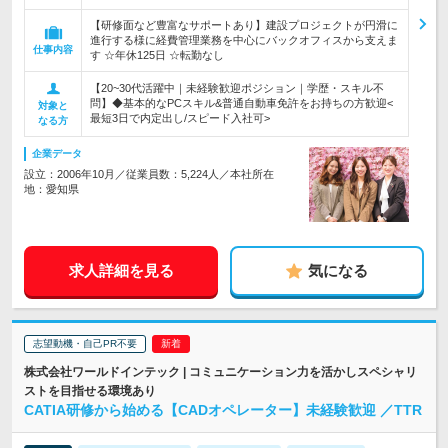
【研修面など豊富なサポートあり】建設プロジェクトが円滑に
進行する様に経費管理業務を中心にバックオフィスから支えま
仕事内容
す ☆年休125日 ☆転勤なし
【20~30代活躍中｜未経験歓迎ポジション｜学歴・スキル不
問】◆基本的なPCスキル&普通自動車免許をお持ちの方歓迎<
対象と
最短3日で内定出し/スピード入社可>
なる方
企業データ
設立：2006年10月／従業員数：5,224人／本社所在
地：愛知県
求人詳細を見る
気になる
志望動機・自己PR不要
株式会社ワールドインテック | コミュニケーション力を活かしスペシャリ
ストを目指せる環境あり
CATIA研修から始める【CADオペレーター】未経験歓迎 ／TTR