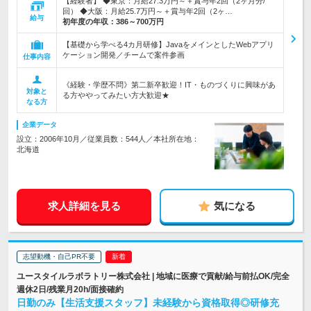
【経験者】 ◆東京：月給27.3万円～＋賞与年2回（2ヶ月分/
回） ◆大阪：月給25.7万円～＋賞与年2回（2ヶ…
給与
初年度の年収：
386～700万円
【基礎から学べる4カ月研修】JavaをメインとしたWebアプリ
ケーション開発／チームで案件参画
仕事内容
《経験・学歴不問》第二新卒歓迎！IT・ものづくりに興味があ
対象と
る方ややってみたい方大歓迎★
なる方
企業データ
設立：2006年10月／従業員数：544人／本社所在地：
北海道
求人詳細を見る
気になる
志望動機・自己PR不要
ユースタイルラボラトリー株式会社 | 地域に医療で貢献/給与前払OK/完全
週休2日/残業月20h/面接確約
日勤のみ【生活支援スタッフ】未経験から資格取得◎研修充