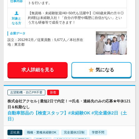
仕事内容
トを行います。
【無資格・未経験歓迎/40~50代も活躍中】◎60歳未満の方※◎
約8割は未経験入社！「自分の学歴や職歴に自信がない」とい
対象と
う方も研修等で成長できます！
なる方
企業データ
設立：2012年2月／従業員数：5,677人／本社所在
地：東京都
求人詳細を見る
気になる
志望動機・自己PR不要
株式会社アクセル | 最短2日で内定！⇒氏名・連絡先のみの応募★年休121
日＆転勤なし
自動車部品の【検査スタッフ】#未経験OK #完全週休2日（土
日）
正社員
職種・業種未経験OK
完全週休2日制
学歴不問