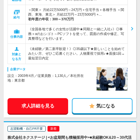
＜関東＞ 月給22万5000円～24万円＋住宅手当＋各種手当 ＜関
西、東海、東北＞ 月給22万円～23万5000円 +…
給与
初年度の年収：
300～370万円
《全国各地で多くの女性が活躍中★同期と一緒に入社♪》◎事
務＋αのおシゴト～PCソフトを使って、図面の作成や修正、写
仕事内容
真整理などを行います。
《未経験／第二新卒歓迎！》◎35歳以下★新しいことを始めて
みたい方、ぜひご応募ください。人物重視で採用♪★面接1回→
対象と
最短翌日内定
なる方
企業データ
設立：2003年4月／従業員数：1,130人／本社所在
地：東京都
求人詳細を見る
気になる
志望動機・自己PR不要
株式会社ネクステージ | <お盆期間も積極採用中>■未経験OK&20～30代活