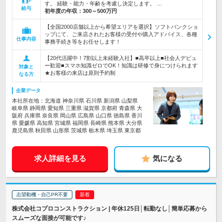
す。 経験・能力・年齢を考慮し決定します。 …
給与
初年度の年収：
300～500万円
【全国2000店舗以上から希望エリアを選択】ソフトバンクショ
ップにて、ご来店されたお客様の受付や購入アドバイス、各種
仕事内容
事務手続き等をお任せします！
【20代活躍中！7割以上未経験入社】■高卒以上■社会人デビュ
ー歓迎■スマホ知識ゼロでOK！知識は研修で身につけられます
対象と
★お客様の来店は原則予約制
なる方
企業データ
本社所在地：北海道 神奈川県 石川県 新潟県 山梨県
岐阜県 静岡県 愛知県 三重県 滋賀県 京都府 青森県 大
阪府 兵庫県 奈良県 岡山県 広島県 山口県 徳島県 香川
県 愛媛県 高知県 宮城県 福岡県 長崎県 熊本県 大分県
鹿児島県 秋田県 山形県 茨城県 栃木県 埼玉県 東京都
求人詳細を見る
気になる
志望動機・自己PR不要
株式会社コプロコンストラクション | 年休125日│転勤なし│簡単応募から
スムーズな面接が可能です♪