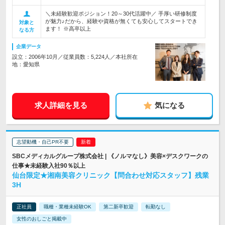
＼未経験歓迎ポジション！20～30代活躍中／ 手厚い研修制度
が魅力♪だから、経験や資格が無くても安心してスタートでき
対象と
ます！ ※高卒以上
なる方
企業データ
設立：2006年10月／従業員数：5,224人／本社所在
地：愛知県
求人詳細を見る
気になる
志望動機・自己PR不要
SBCメディカルグループ株式会社 | 《ノルマなし》美容×デスクワークの
仕事★未経験入社90％以上
仙台限定★湘南美容クリニック【問合わせ対応スタッフ】残業
3H
正社員
職種・業種未経験OK
第二新卒歓迎
転勤なし
女性のおしごと掲載中