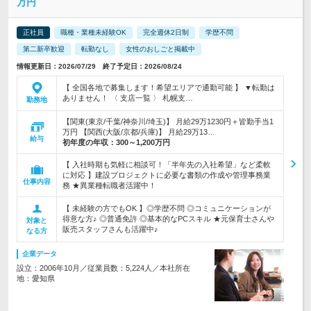
万円
正社員
職種・業種未経験OK
完全週休2日制
学歴不問
第二新卒歓迎
転勤なし
女性のおしごと掲載中
情報更新日：2026/07/29 終了予定日：2026/08/24
【 全国各地で募集します！希望エリアで通勤可能 】 ▼転勤は
ありません！ 〈 支店一覧 〉 札幌支…
勤務地
【関東(東京/千葉/神奈川/埼玉)】 月給29万1230円＋皆勤手当1
万円 【関西(大阪/京都/兵庫)】 月給29万13…
給与
初年度の年収：
300～1,200万円
【 入社時期も気軽に相談可！「半年先の入社希望」など柔軟
に対応 】建設プロジェクトに必要な書類の作成や管理事務業
仕事内容
務 ★異業種転職者活躍中！
【 未経験の方でもOK 】◎学歴不問 ◎コミュニケーションが
得意な方♪ ◎普通免許 ◎基本的なPCスキル ★元保育士さんや
対象と
販売スタッフさんも活躍中♪
なる方
企業データ
設立：2006年10月／従業員数：5,224人／本社所在
地：愛知県