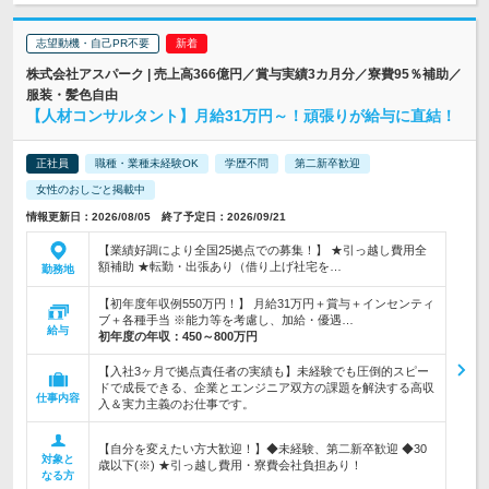
志望動機・自己PR不要
株式会社アスパーク | 売上高366億円／賞与実績3カ月分／寮費95％補助／
服装・髪色自由
【人材コンサルタント】月給31万円～！頑張りが給与に直結！
正社員
職種・業種未経験OK
学歴不問
第二新卒歓迎
女性のおしごと掲載中
情報更新日：2026/08/05 終了予定日：2026/09/21
【業績好調により全国25拠点での募集！】 ★引っ越し費用全
額補助 ★転勤・出張あり（借り上げ社宅を…
勤務地
【初年度年収例550万円！】 月給31万円＋賞与＋インセンティ
ブ＋各種手当 ※能力等を考慮し、加給・優遇…
給与
初年度の年収：
450～800万円
【入社3ヶ月で拠点責任者の実績も】未経験でも圧倒的スピー
ドで成長できる、企業とエンジニア双方の課題を解決する高収
仕事内容
入＆実力主義のお仕事です。
【自分を変えたい方大歓迎！】◆未経験、第二新卒歓迎 ◆30
対象と
歳以下(※) ★引っ越し費用・寮費会社負担あり！
なる方