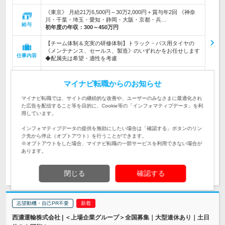
《東京》 月給21万6,500円～30万2,000円＋賞与年2回 《神奈
川・千葉・埼玉・愛知・静岡・大阪・京都・兵…
給与
初年度の年収：
300～450万円
【チーム体制＆充実の研修体制】トラック・バス用タイヤの
《メンテナンス、セールス、製造》のいずれかをお任せします
仕事内容
◆配属先は希望・適性を考慮
【未経験歓迎／学歴不問】第二新卒・社会人デビューも歓迎◎
車好きな方はもちろん、「新しいことに挑戦したい」「手に職
マイナビ転職からのお知らせ
対象と
をつけたい」という方も大歓迎
なる方
マイナビ転職では、サイトの継続的な改善や、ユーザーのみなさまに最適化され
た広告を配信すること等を目的に、Cookie等の「インフォマティブデータ」を利
企業データ
用しています。
設立：1994年3月／従業員数：706人／本社所在地：
東京都
インフォマティブデータの提供を無効にしたい場合は「確認する」ボタンのリン
ク先から停止（オプトアウト）を行うことができます。
※オプトアウトをした場合、マイナビ転職の一部サービスを利用できない場合が
あります。
求人詳細を見る
気になる
閉じる
確認する
志望動機・自己PR不要
西濃運輸株式会社 | ＜上場企業グループ＞全国募集｜大型連休あり｜土日