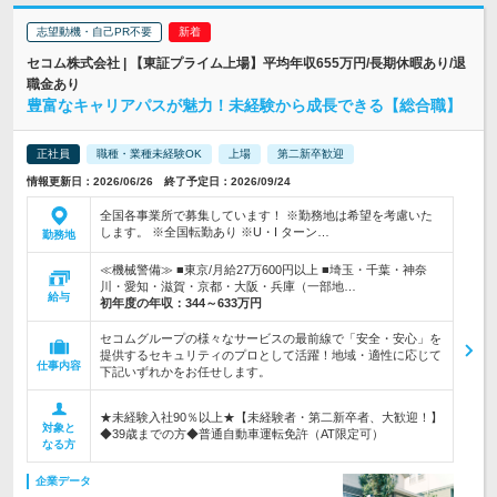
志望動機・自己PR不要
セコム株式会社 | 【東証プライム上場】平均年収655万円/長期休暇あり/退
職金あり
豊富なキャリアパスが魅力！未経験から成長できる【総合職】
正社員
職種・業種未経験OK
上場
第二新卒歓迎
情報更新日：2026/06/26 終了予定日：2026/09/24
全国各事業所で募集しています！ ※勤務地は希望を考慮いた
します。 ※全国転勤あり ※U・I ターン…
勤務地
≪機械警備≫ ■東京/月給27万600円以上 ■埼玉・千葉・神奈
川・愛知・滋賀・京都・大阪・兵庫（一部地…
給与
初年度の年収：
344～633万円
セコムグループの様々なサービスの最前線で「安全・安心」を
提供するセキュリティのプロとして活躍！地域・適性に応じて
仕事内容
下記いずれかをお任せします。
★未経験入社90％以上★【未経験者・第二新卒者、大歓迎！】
対象と
◆39歳までの方◆普通自動車運転免許（AT限定可）
なる方
企業データ