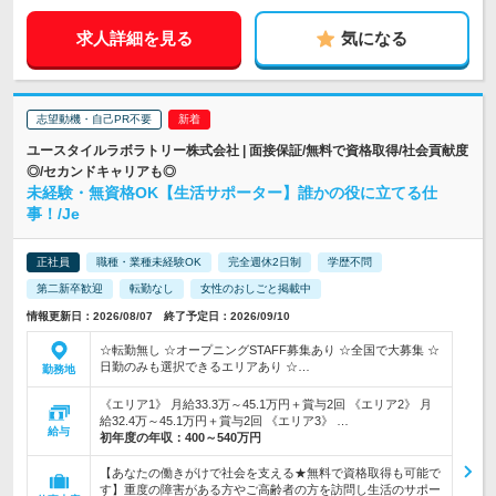
求人詳細を見る
気になる
志望動機・自己PR不要
ユースタイルラボラトリー株式会社 | 面接保証/無料で資格取得/社会貢献度
◎/セカンドキャリアも◎
未経験・無資格OK【生活サポーター】誰かの役に立てる仕
事！/Je
正社員
職種・業種未経験OK
完全週休2日制
学歴不問
第二新卒歓迎
転勤なし
女性のおしごと掲載中
情報更新日：2026/08/07 終了予定日：2026/09/10
☆転勤無し ☆オープニングSTAFF募集あり ☆全国で大募集 ☆
日勤のみも選択できるエリアあり ☆…
勤務地
《エリア1》 月給33.3万～45.1万円＋賞与2回 《エリア2》 月
給32.4万～45.1万円＋賞与2回 《エリア3》 …
給与
初年度の年収：
400～540万円
【あなたの働きがけで社会を支える★無料で資格取得も可能で
す】重度の障害がある方やご高齢者の方を訪問し生活のサポー