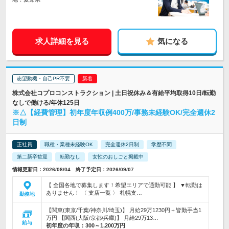
求人詳細を見る
気になる
志望動機・自己PR不要
株式会社コプロコンストラクション | 土日祝休み＆有給平均取得10日/転勤
なしで働ける/年休125日
※△【経費管理】初年度年収例400万/事務未経験OK/完全週休2
日制
正社員
職種・業種未経験OK
完全週休2日制
学歴不問
第二新卒歓迎
転勤なし
女性のおしごと掲載中
情報更新日：2026/08/04 終了予定日：2026/09/07
【 全国各地で募集します！希望エリアで通勤可能 】 ▼転勤は
ありません！ 〈 支店一覧 〉 札幌支…
勤務地
【関東(東京/千葉/神奈川/埼玉)】 月給29万1230円＋皆勤手当1
万円 【関西(大阪/京都/兵庫)】 月給29万13…
給与
初年度の年収：
300～1,200万円