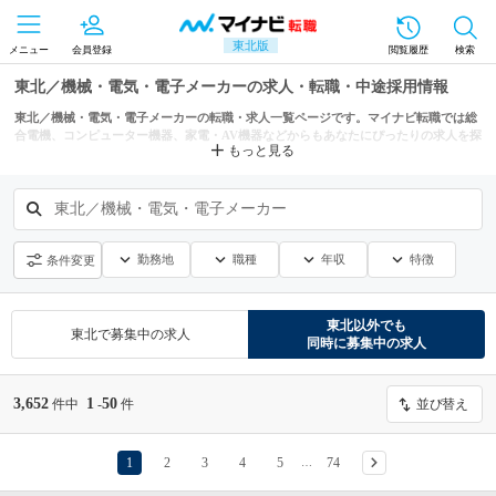
東北版
メニュー
会員登録
閲覧履歴
検索
東北／機械・電気・電子メーカーの求人・転職・中途採用情報
東北／機械・電気・電子メーカーの転職・求人一覧ページです。マイナビ転職では総
合電機、コンピューター機器、家電・AV機器などからもあなたにぴったりの求人を探
もっと見る
せます。
東北／機械・電気・電子メーカー
勤務地
職種
年収
特徴
条件変更
東北
以外でも
東北
で募集中の求人
同時に募集中の求人
3,652
1
50
件中
-
件
並び替え
1
2
3
4
5
74
…