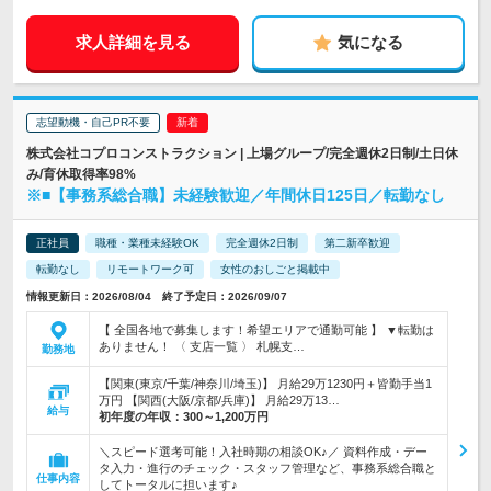
求人詳細を見る
気になる
志望動機・自己PR不要
株式会社コプロコンストラクション | 上場グループ/完全週休2日制/土日休
み/育休取得率98%
※■【事務系総合職】未経験歓迎／年間休日125日／転勤なし
正社員
職種・業種未経験OK
完全週休2日制
第二新卒歓迎
転勤なし
リモートワーク可
女性のおしごと掲載中
情報更新日：2026/08/04 終了予定日：2026/09/07
【 全国各地で募集します！希望エリアで通勤可能 】 ▼転勤は
ありません！ 〈 支店一覧 〉 札幌支…
勤務地
【関東(東京/千葉/神奈川/埼玉)】 月給29万1230円＋皆勤手当1
万円 【関西(大阪/京都/兵庫)】 月給29万13…
給与
初年度の年収：
300～1,200万円
＼スピード選考可能！入社時期の相談OK♪／ 資料作成・デー
タ入力・進行のチェック・スタッフ管理など、事務系総合職と
仕事内容
してトータルに担います♪