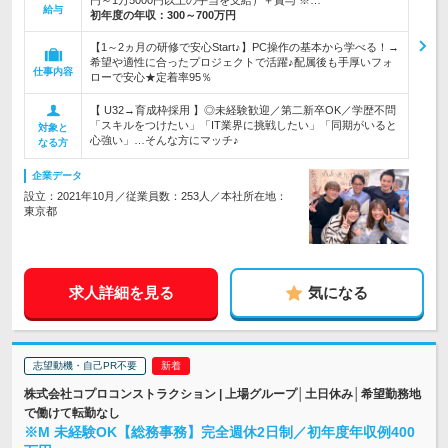
円～1万5000円以上の手当を支給）＋賞与 ※…
給与
初年度の年収：
300～700万円
【1～2ヵ月の研修で安心Start♪】PC操作の基本から学べる！→
希望や適性に合ったプロジェクトで活躍♪配属後も手厚いフォ
仕事内容
ローで安心★定着率95％
【 U32→育成枠採用 】◎未経験歓迎／第二新卒OK／学歴不問
「スキルをつけたい」「IT業界に挑戦したい」「同期がいると
対象と
心強い」…そんな方にマッチ♪
なる方
企業データ
設立：2021年10月／従業員数：253人／本社所在地：
東京都
求人詳細を見る
気になる
志望動機・自己PR不要
株式会社コプロコンストラクション | 上場グループ│土日休み│希望勤務地
で働けて転勤なし
※M 未経験OK【総務事務】完全週休2日制／初年度年収例400