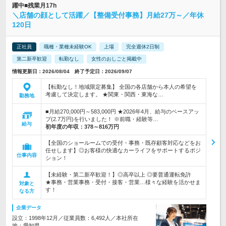
躍中■残業月17h
＼店舗の顔として活躍／【整備受付事務】月給27万～／年休
120日
正社員
職種・業種未経験OK
上場
完全週休2日制
第二新卒歓迎
転勤なし
女性のおしごと掲載中
情報更新日：2026/08/04 終了予定日：2026/09/07
【転勤なし！地域限定募集】 全国の各店舗から本人の希望を
考慮して決定します。 ★関東・関西・東海な…
勤務地
■月給270,000円～583,000円 ★2026年4月、給与のベースアッ
プ(2.7万円)を行いました！ ※前職・経験等…
給与
初年度の年収：
378～816万円
【全国のショールームでの受付・事務・既存顧客対応などをお
任せします】◎お客様の快適なカーライフをサポートするポジ
仕事内容
ション！
【未経験・第二新卒歓迎！】◎高卒以上 ◎要普通運転免許
★事務・営業事務・受付・接客・営業…様々な経験を活かせま
対象と
す！
なる方
企業データ
設立：1998年12月／従業員数：6,492人／本社所在
地：愛知県