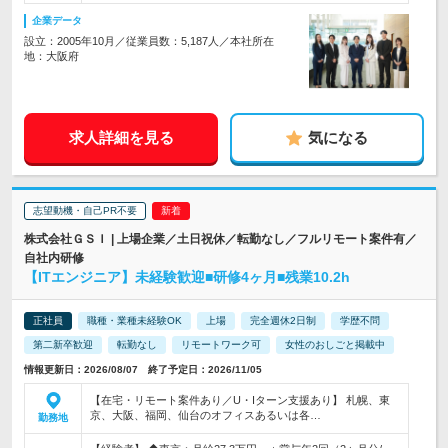
企業データ
設立：2005年10月／従業員数：5,187人／本社所在
地：大阪府
求人詳細を見る
気になる
志望動機・自己PR不要
株式会社ＧＳＩ | 上場企業／土日祝休／転勤なし／フルリモート案件有／
自社内研修
【ITエンジニア】未経験歓迎■研修4ヶ月■残業10.2h
正社員
職種・業種未経験OK
上場
完全週休2日制
学歴不問
第二新卒歓迎
転勤なし
リモートワーク可
女性のおしごと掲載中
情報更新日：2026/08/07 終了予定日：2026/11/05
【在宅・リモート案件あり／U・Iターン支援あり】 札幌、東
京、大阪、福岡、仙台のオフィスあるいは各…
勤務地