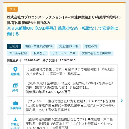
株式会社コプロコンストラクション | 9～10連休実績あり/有給平均取得10
日/育休取得98%/土日祝休み
※☆未経験OK【CAD事務】残業少なめ・転勤なしで安定的に
働ける
正社員
職種・業種未経験OK
完全週休2日制
学歴不問
第二新卒歓迎
転勤なし
リモートワーク可
女性のおしごと掲載中
情報更新日：2026/08/07 終了予定日：2026/09/10
【 全国各地で募集します！希望エリアで通勤可能 】 ▼転勤は
ありません！ 〈 支店一覧 〉 札幌支…
勤務地
【関東(東京/千葉/神奈川/埼玉)】 月給29万1230円＋皆勤手当1
万円 【関西(大阪/京都/兵庫)】 月給29万13…
給与
初年度の年収：
300～1,200万円
【プライベート重視で働きたい方も歓迎！】CADソフトを使用
した図面作成作業★20代～30代活躍中★上場グループの手厚い
仕事内容
福利厚生あり！育休取得率98％
【面接時服装自由＆志望動機はなしでOK】◆未経験・第二新
卒歓迎！最短3日で内定出し可（→でも入社時期はすぐじゃな
対象と
くてもOKです♪） ※学歴不問
なる方