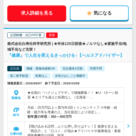
求人詳細を見る
気になる
志望動機・自己PR不要
株式会社白寿生科学研究所 | ★年休120日前後★ノルマなし★家族手当/地
域手当など充実！
『健康』で人生を変えるきっかけを♪【ヘルスアドバイザー】
正社員
職種・業種未経験OK
完全週休2日制
学歴不問
第二新卒歓迎
転勤なし
女性のおしごと掲載中
情報更新日：2026/08/07 終了予定日：2026/10/08
★全国の『ハクジュプラザ』で積極募集！！ ★U・Iターン歓
迎 ★エリアを超えた転勤なし （北海道・…
勤務地
月給：25万円以上＋賞与年2回＋インセンティブ ※年齢・経
験・能力等を考慮の上、当社規定により決定し…
給与
初年度の年収：
350～450万円
【飛び込み＆訪問…ムリな押し売りはナシ！】健康を支える
「商品力」と「口コミ」が強み★アドバイスや健康食品・家庭
仕事内容
用医療機器の説明、販売。