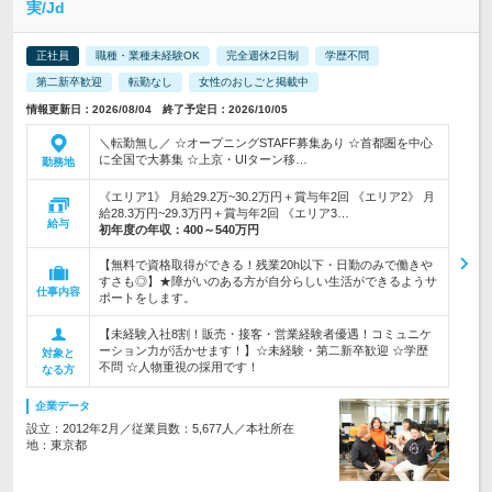
実/Jd
正社員
職種・業種未経験OK
完全週休2日制
学歴不問
第二新卒歓迎
転勤なし
女性のおしごと掲載中
情報更新日：2026/08/04 終了予定日：2026/10/05
＼転勤無し／ ☆オープニングSTAFF募集あり ☆首都圏を中心
に全国で大募集 ☆上京・UIターン移…
勤務地
《エリア1》 月給29.2万~30.2万円＋賞与年2回 《エリア2》 月
給28.3万円~29.3万円＋賞与年2回 《エリア3…
給与
初年度の年収：
400～540万円
【無料で資格取得ができる！残業20h以下・日勤のみで働きや
すさも◎】★障がいのある方が自分らしい生活ができるようサ
仕事内容
ポートをします。
【未経験入社8割！販売・接客・営業経験者優遇！コミュニケ
ーション力が活かせます！】☆未経験・第二新卒歓迎 ☆学歴
対象と
不問 ☆人物重視の採用です！
なる方
企業データ
設立：2012年2月／従業員数：5,677人／本社所在
地：東京都