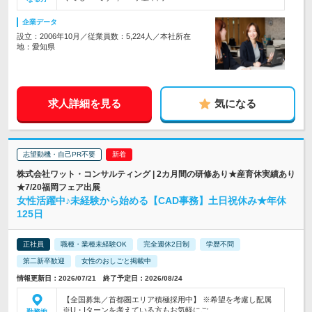
企業データ
設立：2006年10月／従業員数：5,224人／本社所在
地：愛知県
求人詳細を見る
気になる
志望動機・自己PR不要
株式会社ワット・コンサルティング | 2カ月間の研修あり★産育休実績あり
★7/20福岡フェア出展
女性活躍中♪未経験から始める【CAD事務】土日祝休み★年休
125日
正社員
職種・業種未経験OK
完全週休2日制
学歴不問
第二新卒歓迎
女性のおしごと掲載中
情報更新日：2026/07/21 終了予定日：2026/08/24
【全国募集／首都圏エリア積極採用中】 ※希望を考慮し配属
※U・Iターンを考えている方もお気軽にご…
勤務地