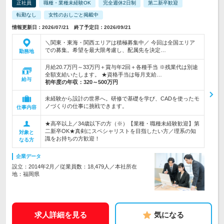
正社員
職種・業種未経験OK
完全週休2日制
第二新卒歓迎
転勤なし
女性のおしごと掲載中
情報更新日：2026/07/21 終了予定日：2026/09/21
＼関東・東海・関西エリアは積極募集中／ 今回は全国エリア
での募集。希望を最大限考慮し、配属先を決定…
勤務地
月給20.7万円～33万円＋賞与年2回＋各種手当 ※残業代は別途
全額支給いたします。 ★資格手当は毎月支給…
給与
初年度の年収：
320～500万円
未経験から設計の世界へ。研修で基礎を学び、CADを使ったモ
ノづくりの仕事に挑戦できます。
仕事内容
★高卒以上／34歳以下の方（※）【業種・職種未経験歓迎】第
二新卒OK★真剣にスペシャリストを目指したい方／理系の知
対象と
識をお持ちの方歓迎！
なる方
企業データ
設立：2014年2月／従業員数：18,479人／本社所在
地：福岡県
求人詳細を見る
気になる