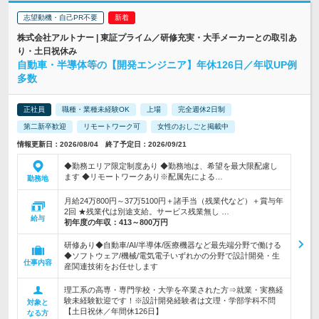
志望動機・自己PR不要
株式会社アルトナー | 東証プライム／研修充実・大手メーカーとの取引あ
り・土日祝休み
自動車・半導体等の【開発エンジニア】年休126日／年収UP例
多数
正社員
職種・業種未経験OK
上場
完全週休2日制
第二新卒歓迎
リモートワーク可
女性のおしごと掲載中
情報更新日：2026/08/04 終了予定日：2026/09/21
◆勤務エリア限定制度あり ◆勤務地は、希望を最大限配慮し
ます ◆リモートワークあり※配属先による…
勤務地
月給24万800円～37万5100円＋諸手当（残業代など）＋賞与年
2回 ★残業代は別途支給。サービス残業無し …
給与
初年度の年収：
413～800万円
研修あり◆自動車/AI/半導体/医療機器など最先端分野で働ける
◆ソフトウェア/機械/電気電子いずれかの分野で設計開発・生
仕事内容
産関連技術をお任せします
理工系の高専・専門学校・大学を卒業された方⇒就業・実務経
験未経験歓迎です！※設計開発経験者は文理・学部学科不問
対象と
【土日祝休／年間休126日】
なる方