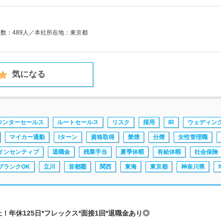
員数：489人／本社所在地：東京都
気になる
ウンターセールス
ルートセールス
リスク
採用
IR
ウェディン
マイカー通勤
Iターン
資格取得
禁煙
分煙
女性管理職
インセンティブ
退職金
残業手当
夏季休暇
有給休暇
社会保険
ブランクOK
立川
首都圏
関西
東海
東京都
神奈川県
上！年休125日*フレックス*面接1回*退職金あり◎