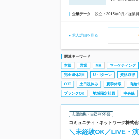
企業データ
設立：2015年9月／従業
求人詳細を見る
関連キーワード
本郷
営業
MR
マーケティング
完全週休2日
U・Iターン
資格取得
OJT
土日祝休み
夏季休暇
有給
ブランクOK
地域限定社員
中央線
志望動機・自己PR不要
コミュニティ・ネットワーク株式会社
＼未経験OK／LIVE