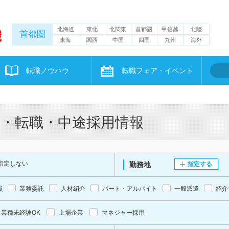
北海道
東北
北関東
首都圏
甲信越
北陸
首都圏
東海
関西
中国
四国
九州
海外
転職ノウハウ
転職フェア・イベント
人・転職・中途採用情報
指定しない
勤務地
指定する
員
業務委託
人材紹介
パート・アルバイト
一般派遣
紹介
業種未経験OK
上場企業
マネジャー採用