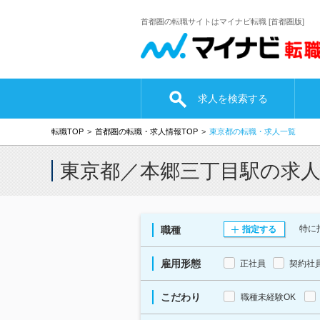
首都圏の転職サイトはマイナビ転職 [首都圏版]
求人を検索する
転職TOP
首都圏の転職・求人情報TOP
東京都の転職・求人一覧
東京都／本郷三丁目駅の求
特に
職種
指定する
雇用形態
正社員
契約社
こだわり
職種未経験OK