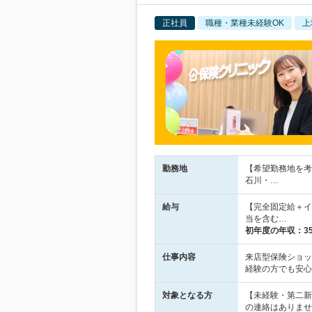
正社員
職種・業種未経験OK
上
勤務地
【希望勤務地を考
石川・…
給与
【完全固定給＋イ
当を含む…
初年度の年収：
3
仕事内容
来店型保険ショッ
経験の方でも安心
対象となる方
【未経験・第二新
の連絡はありませ