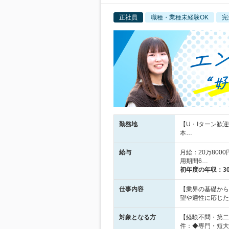
正社員
職種・業種未経験OK
完
勤務地
【U・Iターン歓
本…
給与
月給：20万80
用期間6…
初年度の年収：
3
仕事内容
【業界の基礎から
望や適性に応じた
対象となる方
【経験不問・第二
件：◆専門・短大