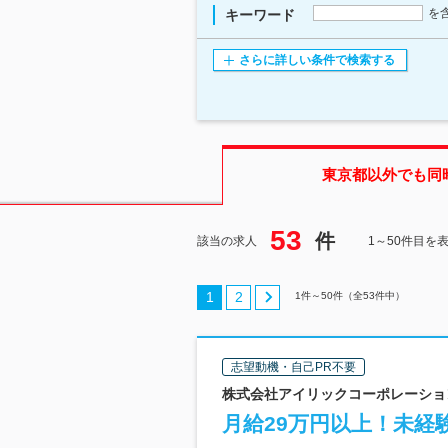
を
キーワード
さらに詳しい条件で検索する
東京都
以外でも同
53
件
該当の求人
1～50件目を
1
2
1
件～
50
件（全
53
件中）
志望動機・自己PR不要
株式会社アイリックコーポレーション
月給29万円以上！未