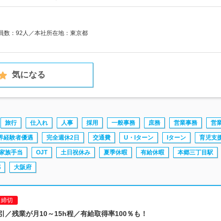
業員数：92人／本社所在地：東京都
気になる
旅行
仕入れ
人事
採用
一般事務
庶務
営業事務
営
界経験者優遇
完全週休2日
交通費
U・Iターン
Iターン
育児支
家族手当
OJT
土日祝休み
夏季休暇
有給休暇
本郷三丁目駅
都
大阪府
日締切
引／残業が月10～15h程／有給取得率100％も！