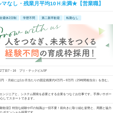
ルマなし・残業月平均10Ｈ未満★【営業職】
全週休2日制
学歴不問
第二新卒歓迎
転勤なし
2丁目7－16 プリ・テックビル5F
5万円 ・月給には1か月当たりの固定残業代4万円～9万円（25時間相当分）を含む。
Tエンジニアと、システム開発を必要とする企業をつなぐお仕事です。手厚いサポー
心してスタートできます。
験歓迎】特別な経験やITの知識は一切不要！前向きに取り組む姿勢と、周囲と協力
たポテンシャル採用です。