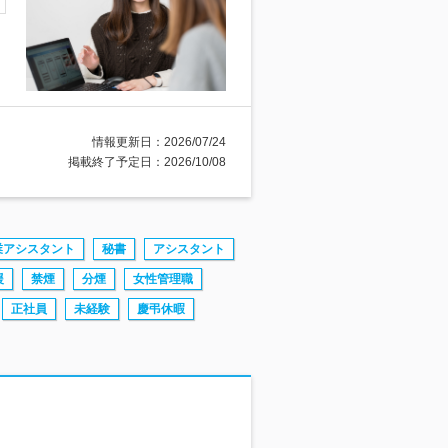
情報更新日：2026/07/24
掲載終了予定日：2026/10/08
業アシスタント
秘書
アシスタント
援
禁煙
分煙
女性管理職
正社員
未経験
慶弔休暇