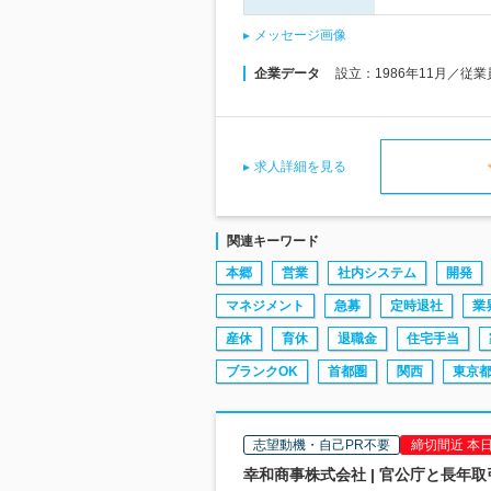
メッセージ画像
企業データ
設立：1986年11月／従
求人詳細を見る
関連キーワード
本郷
営業
社内システム
開発
マネジメント
急募
定時退社
業
産休
育休
退職金
住宅手当
ブランクOK
首都圏
関西
東京
志望動機・自己PR不要
締切間近 本
幸和商事株式会社 | 官公庁と長年取