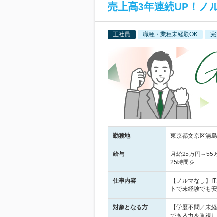
売上高3年連続UP！ノ
正社員
職種・業種未経験OK
完
勤務地
東京都文京区湯島
給与
月給25万円～5
25時間を…
仕事内容
【ノルマなし】I
トで未経験でも安
対象となる方
【学歴不問／未経
できる力を重視し