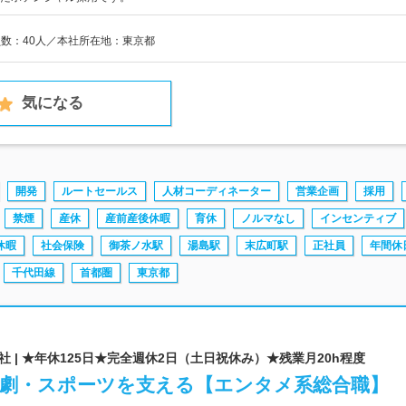
員数：40人／本社所在地：東京都
気になる
開発
ルートセールス
人材コーディネーター
営業企画
採用
禁煙
産休
産前産後休暇
育休
ノルマなし
インセンティブ
休暇
社会保険
御茶ノ水駅
湯島駅
末広町駅
正社員
年間休
千代田線
首都圏
東京都
 | ★年休125日★完全週休2日（土日祝休み）★残業月20h程度
・演劇・スポーツを支える【エンタメ系総合職】