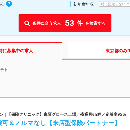
含む
特に指定しない
初年度年収
53
件
条件に合う求人
を検索する
時に募集中の求人
東京都
のみ
表示中
 | 【保険クリニック】東証グロース上場／残業月6h程／定着率95％
経験可＆ノルマなし【来店型保険パートナー】