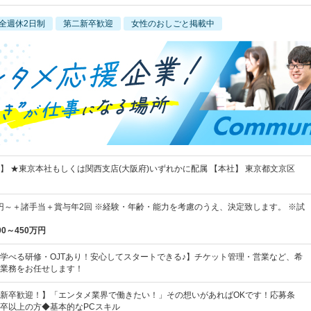
全週休2日制
第二新卒歓迎
女性のおしごと掲載中
迎】 ★東京本社もしくは関西支店(大阪府)いずれかに配属 【本社】 東京都文京区
00円～＋諸手当＋賞与年2回 ※経験・年齢・能力を考慮のうえ、決定致します。 ※試
00～450万円
学べる研修・OJTあり！安心してスタートできる♪】チケット管理・営業など、希
業務をお任せします！
新卒歓迎！】「エンタメ業界で働きたい！」その想いがあればOKです！応募条
卒以上の方◆基本的なPCスキル