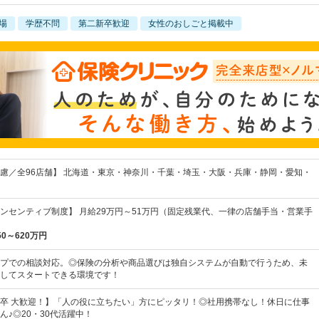
場
学歴不問
第二新卒歓迎
女性のおしごと掲載中
慮／全96店舗】 北海道・東京・神奈川・千葉・埼玉・大阪・兵庫・静岡・愛知・
ンセンティブ制度】 月給29万円～51万円（固定残業代、一律の店舗手当・営業手
50～620万円
プでの相談対応。◎保険の分析や商品選びは独自システムが自動で行うため、未
してスタートできる環境です！
卒 大歓迎！】「人の役に立ちたい」方にピッタリ！◎社用携帯なし！休日に仕事
ん♪◎20・30代活躍中！