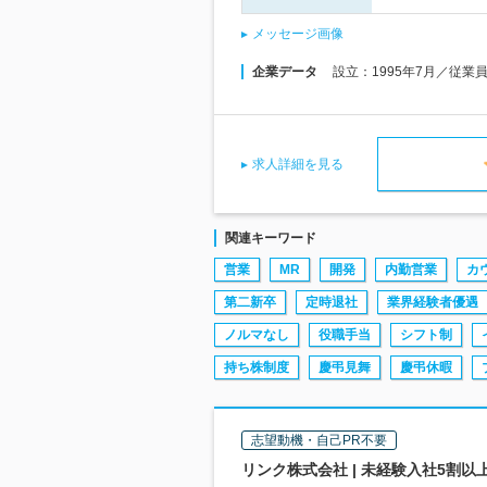
メッセージ画像
企業データ
設立：1995年7月／従業
求人詳細を見る
関連キーワード
営業
MR
開発
内勤営業
カ
第二新卒
定時退社
業界経験者優遇
ノルマなし
役職手当
シフト制
持ち株制度
慶弔見舞
慶弔休暇
志望動機・自己PR不要
リンク株式会社 | 未経験入社5割以