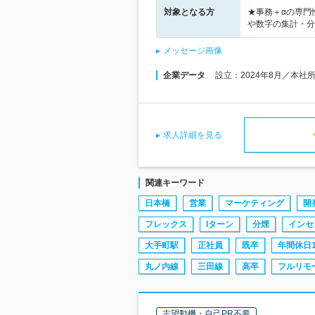
対象となる方
★事務＋αの専門
や数字の集計・分
メッセージ画像
企業データ
設立：2024年8月／本社
求人詳細を見る
関連キーワード
日本橋
営業
マーケティング
開
フレックス
Iターン
分煙
インセ
大手町駅
正社員
既卒
年間休日1
丸ノ内線
三田線
高卒
フルリモ
志望動機・自己PR不要