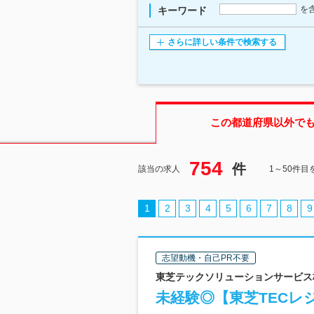
を
キーワード
さらに詳しい条件で検索する
この都道府県
以外で
754
件
該当の求人
1～50件目
1
2
3
4
5
6
7
8
9
志望動機・自己PR不要
東芝テックソリューションサービス株式
未経験◎【東芝TECレ