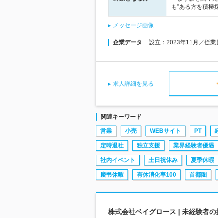
も”ある方を積極
メッセージ画像
企業データ
設立：2023年11月／従
求人詳細を見る
関連キーワード
営業
小売
WEBサイト
PT
定時退社
独立支援
業界経験者優遇
社内イベント
土日祝休み
夏季休暇
慶弔休暇
有休消化率100
首都圏
株式会社ベイグロース | 未経験者の挑戦