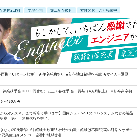
全週休2日制
学歴不問
第二新卒歓迎
女性のおしごと掲載中
ル面接／UIターン歓迎】 ★住宅補助あり ★初任地は希望を考慮 ★マイカー通勤
円（一律業務手当10,000円含む）以上＋各種手 当＋賞与（4ヵ月以上） ※新卒高卒初
80～450万円
から対人スキルまで幅広く学べます】国内シェアNo.1のPOSシステムなどの製品
提案・保守・運用代行を担当。
きな方/20代活躍中/未経験大歓迎/入社時の知識・経験は不問/充実の研修＆サポー
*異業種出身メンバー活躍中*地域密着