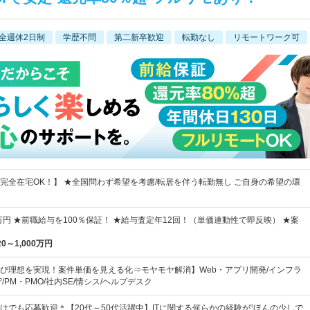
全週休2日制
学歴不問
第二新卒歓迎
転勤なし
リモートワーク可
完全在宅OK！】 ★全国問わず希望を考慮/転居を伴う転勤無し ご自身の希望の環
万円 ★前職給与を100％保証！ ★給与査定年12回！（単価連動性で即反映） ★案
20～1,000万円
び理想を実現！案件単価を見える化⇒モヤモヤ解消】Web・アプリ開発/インフラ
/PM・PMO/社内SE/情シス/ヘルプデスク
けでも応募歓迎＊【20代～50代活躍中】ITに関する何らかの経験が“ほんの少しで