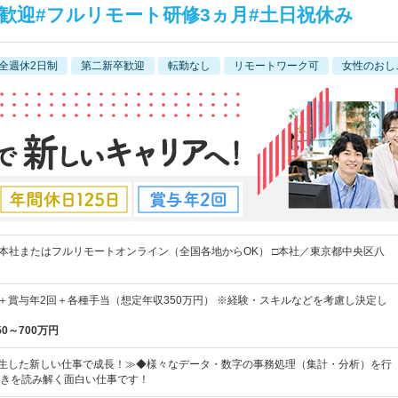
歓迎#フルリモート研修3ヵ月#土日祝休み
全週休2日制
第二新卒歓迎
転勤なし
リモートワーク可
女性のおし
■本社またはフルリモートオンライン（全国各地からOK） □本社／東京都中央区八
上＋賞与年2回＋各種手当（想定年収350万円） ※経験・スキルなどを考慮し決定し
50～700万円
に誕生した新しい仕事で成長！≫◆様々なデータ・数字の事務処理（集計・分析）を行
きを読み解く面白い仕事です！