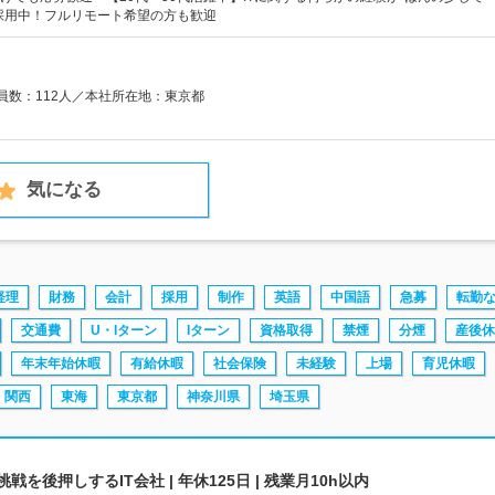
採用中！フルリモート希望の方も歓迎
業員数：112人／本社所在地：東京都
気になる
経理
財務
会計
採用
制作
英語
中国語
急募
転勤
交通費
U・Iターン
Iターン
資格取得
禁煙
分煙
産後休
年末年始休暇
有給休暇
社会保険
未経験
上場
育児休暇
関西
東海
東京都
神奈川県
埼玉県
を後押しするIT会社 | 年休125日 | 残業月10h以内