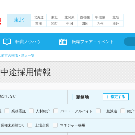
北海道
東北
北関東
首都圏
甲信越
北陸
東北
東海
関西
中国
四国
九州
海外
転職ノウハウ
転職フェア・イベント
弘前市の転職・求人一覧
・中途採用情報
指定しない
勤務地
指定する
員
業務委託
人材紹介
パート・アルバイト
一般派遣
紹介
業種未経験OK
上場企業
マネジャー採用