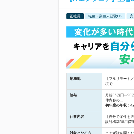
正社員
職種・業種未経験OK
完
勤務地
【フルリモート／
境で…
給与
月給35万円～90
件内容の…
初年度の年収：
4
仕事内容
【自分で案件を選
設計構築/運用保守
対象となる方
＊まず話を聞くだ