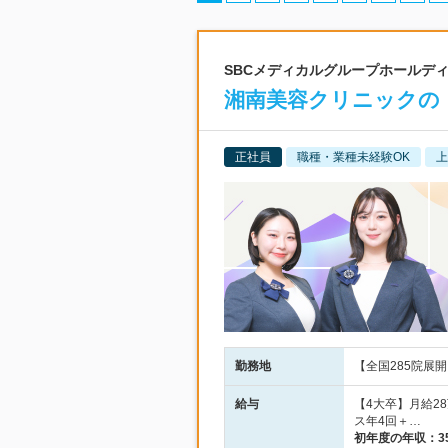
SBCメディカルグループホールディン
湘南美容クリニックの
正社員
職種・業種未経験OK
上
勤務地
【全国285院展開
給与
【4大卒】月給2
ス年4回＋…
初年度の年収：
3