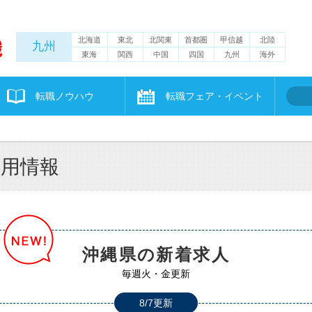
北海道
東北
北関東
首都圏
甲信越
北陸
九州
東海
関西
中国
四国
九州
海外
転職ノウハウ
転職フェア・イベント
採用情報
沖縄県の新着求人
毎週火・金更新
8/7更新