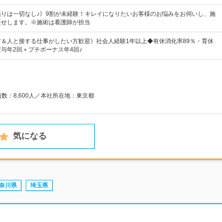
売りは一切なし♪》9割が未経験！キレイになりたいお客様のお悩みをお伺いし、施
任せします。※施術は看護師が担当
＆人と接する仕事がしたい方歓迎》社会人経験1年以上◆有休消化率89％・育休
賞与年2回＋プチボーナス年4回♪
員数：8,600人／本社所在地：東京都
気になる
奈川県
埼玉県