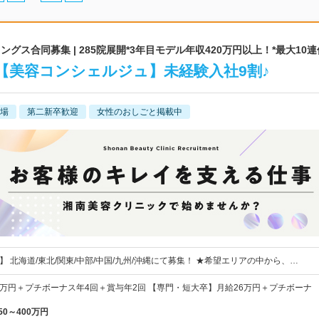
グス合同募集 | 285院展開*3年目モデル年収420万円以上！*最大10
【美容コンシェルジュ】未経験入社9割♪
場
第二新卒歓迎
女性のおしごと掲載中
】 北海道/東北/関東/中部/中国/九州/沖縄にて募集！ ★希望エリアの中から、…
8万円＋プチボーナス年4回＋賞与年2回 【専門・短大卒】月給26万円＋プチボーナ
50～400万円