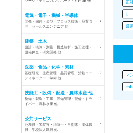
ワーク・テクニカルサポート・社内SE 他
正
U・
電気・電子・機械・半導体
開発・回路・金型・プロセス技術・品質管
営
理・セールスエンジニア 他
建築・土木
設計・積算・測量・構造解析・施工管理・
設備保全・研究開発 他
医薬・食品・化学・素材
基礎研究・生産管理・品質管理・治験コー
マ
ディネーター・学術 他
cob
技能工・設備・配送・農林水産 他
整備・製造・工事・設備管理・警備・ドラ
イバー・農林水産 他
公共サービス
公務員・警察官・消防士・自衛隊・団体職
員・学校法人職員 他