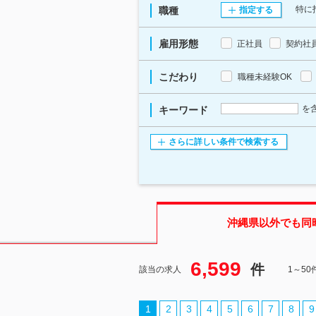
特に
職種
指定する
雇用形態
正社員
契約社
こだわり
職種未経験OK
を
キーワード
さらに詳しい条件で検索する
沖縄県
以外でも同
6,599
件
該当の求人
1～5
1
2
3
4
5
6
7
8
9