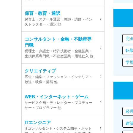
保育・教育・通訳
保育士・スクール運営・教師・講師・イン
ストラクター・通訳 他
完
コンサルタント・金融・不動産専
門職
転
税理士・弁護士・特許技術者・金融営業・
生損保系専門職・不動産営業・用地仕入 他
学
クリエイティブ
広告・編集・ファッション・インテリア・
放送・映像・芸能 他
WEB・インターネット・ゲーム
サービス企画・ディレクター・プロデュー
サー・プログラマー 他
経
ITエンジニア
建
ITコンサルタント・システム開発・ネット