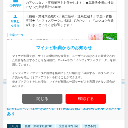
のアシスタント事務業務をお任せします！★就業先企業の社員
仕事内容
になった実績累計6,000名
【職種・業種未経験OK／第二新卒・理系歓迎！】学歴・資格
不問★『オフィスワークに挑戦してみたい！』『コツコツ作業
対象と
が好き』という方は歓迎します！
なる方
企業データ
設立：2001年12月／従業員数：19,944人／本社所在
地：東京都
マイナビ転職からのお知らせ
マイナビ転職では、サイトの継続的な改善や、ユーザーのみなさまに最適化され
た広告を配信すること等を目的に、Cookie等の「インフォマティブデータ」を利
用しています。
求人詳細を見る
気になる
インフォマティブデータの提供を無効にしたい場合は「確認する」ボタンのリン
ク先から停止（オプトアウト）を行うことができます。
※オプトアウトをした場合、マイナビ転職の一部サービスを利用できない場合が
あります。
志望動機・自己PR不要
株式会社LULL | *年休121日以上*完全週休2日(土日祝)*残業なし*リモート
閉じる
確認する
率75%超
自分に合った仕事を選べる【IT系総合職】未経験OK◆フルリモ
あり
正社員
職種・業種未経験OK
完全週休2日制
学歴不問