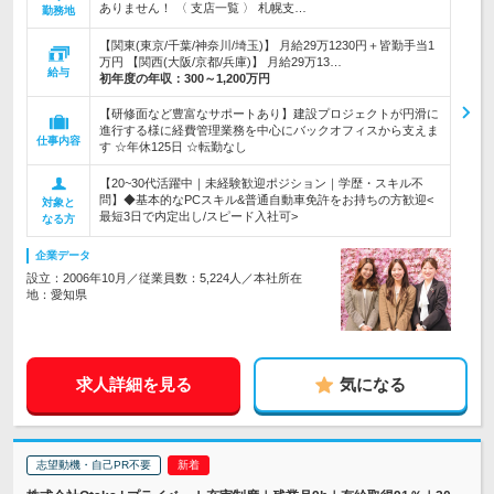
ありません！ 〈 支店一覧 〉 札幌支…
勤務地
【関東(東京/千葉/神奈川/埼玉)】 月給29万1230円＋皆勤手当1
万円 【関西(大阪/京都/兵庫)】 月給29万13…
給与
初年度の年収：
300～1,200万円
【研修面など豊富なサポートあり】建設プロジェクトが円滑に
進行する様に経費管理業務を中心にバックオフィスから支えま
仕事内容
す ☆年休125日 ☆転勤なし
【20~30代活躍中｜未経験歓迎ポジション｜学歴・スキル不
問】◆基本的なPCスキル&普通自動車免許をお持ちの方歓迎<
対象と
最短3日で内定出し/スピード入社可>
なる方
企業データ
設立：2006年10月／従業員数：5,224人／本社所在
地：愛知県
求人詳細を見る
気になる
志望動機・自己PR不要