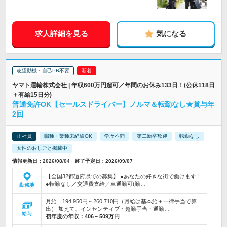
求人詳細を見る
気になる
志望動機・自己PR不要
ヤマト運輸株式会社 | 年収600万円超可／年間のお休み133日！(公休118日
＋有給15日分)
普通免許OK【セールスドライバー】ノルマ＆転勤なし★賞与年
2回
正社員
職種・業種未経験OK
学歴不問
第二新卒歓迎
転勤なし
女性のおしごと掲載中
情報更新日：2026/08/04 終了予定日：2026/09/07
【全国32都道府県での募集】 ●あなたの好きな街で働けます！
●転勤なし／交通費支給／車通勤可(勤…
勤務地
月給 194,950円～260,710円（月給は基本給＋一律手当で算
出） 加えて、インセンティブ・超勤手当・通勤…
給与
初年度の年収：
406～509万円