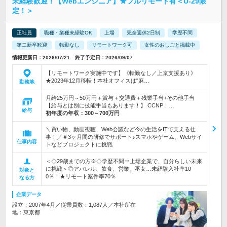
未経験歓迎！【Webエンジニア】★フルリモート有＜U-29限
定！＞
正社員
職種・業種未経験OK
上場
完全週休2日制
学歴不問
第二新卒歓迎
転勤なし
リモートワーク可
女性のおしごと掲載中
情報更新日：2026/07/21 終了予定日：2026/09/07
【リモートワーク実施中です】《転勤なし／上京支援あり》
★2023年12月移転！本社オフィスは"麻…
勤務地
月給25万円～50万円＋賞与＋交通費＋残業手当+その他手当
【給与とは別に技能手当もあります！】 CCNP：…
給与
初年度の年収：
300～700万円
＼買い物、動画視聴、Web会議など今の生活をITで支える仕
事！／＃3ヶ月間の研修でサポート♪スマホやゲーム、Webサイ
仕事内容
トなどプロジェクトに挑戦
＜◇29歳までの方※◇学歴不問⇒上場企業で、自分らしい未来
に挑戦＞◎アパレル、飲食、営業、巫女…未経験入社率10
対象と
0％！★リモート案件率70％
なる方
企業データ
設立：2007年4月／従業員数：1,087人／本社所在
地：東京都