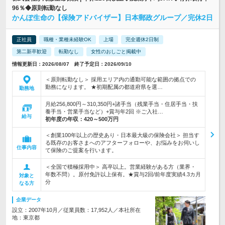
96％◆原則転勤なし
かんぽ生命の【保険アドバイザー】日本郵政グループ／完休2日
正社員
職種・業種未経験OK
上場
完全週休2日制
第二新卒歓迎
転勤なし
女性のおしごと掲載中
情報更新日：2026/08/07 終了予定日：2026/09/10
＜原則転勤なし＞ 採用エリア内の通勤可能な範囲の拠点での
勤務になります。 ★初期配属の都道府県を選…
勤務地
月給256,800円～310,350円+諸手当（残業手当・住居手当・扶
養手当・営業手当など）+賞与年2回 ※ご入社…
給与
初年度の年収：
420～500万円
＜創業100年以上の歴史あり・日本最大級の保険会社＞ 担当す
る既存のお客さまへのアフターフォローや、お悩みをお伺いし
仕事内容
て保険のご提案を行います。
＜全国で積極採用中＞ 高卒以上。営業経験がある方（業界・
年数不問）。原付免許以上保有。★賞与2回/前年度実績4.3カ月
対象と
分
なる方
企業データ
設立：2007年10月／従業員数：17,952人／本社所在
地：東京都