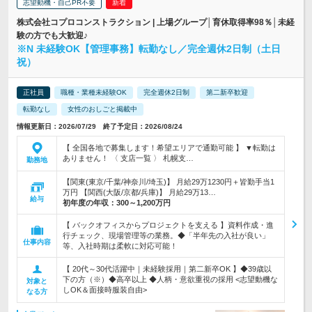
志望動機・自己PR不要
株式会社コプロコンストラクション | 上場グループ│育休取得率98％│未経
験の方でも大歓迎♪
※N 未経験OK【管理事務】転勤なし／完全週休2日制（土日
祝）
正社員
職種・業種未経験OK
完全週休2日制
第二新卒歓迎
転勤なし
女性のおしごと掲載中
情報更新日：2026/07/29 終了予定日：2026/08/24
【 全国各地で募集します！希望エリアで通勤可能 】 ▼転勤は
ありません！ 〈 支店一覧 〉 札幌支…
勤務地
【関東(東京/千葉/神奈川/埼玉)】 月給29万1230円＋皆勤手当1
万円 【関西(大阪/京都/兵庫)】 月給29万13…
給与
初年度の年収：
300～1,200万円
【 バックオフィスからプロジェクトを支える 】資料作成・進
行チェック、現場管理等の業務。◆「半年先の入社が良い」
仕事内容
等、入社時期は柔軟に対応可能！
【 20代～30代活躍中｜未経験採用｜第二新卒OK 】◆39歳以
下の方（※）◆高卒以上 ◆人柄・意欲重視の採用 <志望動機な
対象と
しOK＆面接時服装自由>
なる方