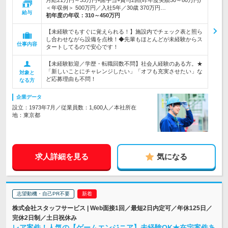
＜年収例＞ 500万円／入社5年／30歳 370万円…
給与
初年度の年収：
310～450万円
【未経験でもすぐに覚えられる！】施設内でチェック表と照ら
し合わせながら設備を点検！◆先輩もほとんどが未経験からス
仕事内容
タートしてるので安心です！
【未経験歓迎／学歴・転職回数不問】社会人経験のある方。★
「新しいことにチャレンジしたい」「オフも充実させたい」な
対象と
ど応募理由も不問！
なる方
企業データ
設立：1973年7月／従業員数：1,600人／本社所在
地：東京都
求人詳細を見る
気になる
志望動機・自己PR不要
株式会社スタッフサービス | Web面接1回／最短2日内定可／年休125日／
完休2日制／土日祝休み
レア案件！人気の【ゲームエンジニア】未経験OK★在宅案件あ