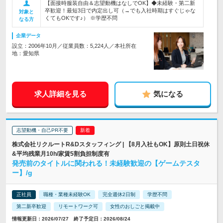
【面接時服装自由＆志望動機はなしでOK】◆未経験・第二新
卒歓迎！最短3日で内定出し可（→でも入社時期はすぐじゃな
対象と
くてもOKです♪） ※学歴不問
なる方
企業データ
設立：2006年10月／従業員数：5,224人／本社所在
地：愛知県
求人詳細を見る
気になる
志望動機・自己PR不要
株式会社リクルートR&Dスタッフィング | 【8月入社もOK】原則土日祝休
&平均残業月10h/家賃5割負担制度有
発売前のタイトルに関われる！未経験歓迎の【ゲームテスタ
ー】/g
正社員
職種・業種未経験OK
完全週休2日制
学歴不問
第二新卒歓迎
リモートワーク可
女性のおしごと掲載中
情報更新日：2026/07/27 終了予定日：2026/08/24