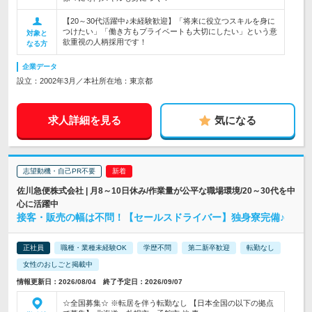
【20～30代活躍中♪未経験歓迎】「将来に役立つスキルを身に
つけたい」「働き方もプライベートも大切にしたい」という意
対象と
欲重視の人柄採用です！
なる方
企業データ
設立：2002年3月／本社所在地：東京都
求人詳細を見る
気になる
志望動機・自己PR不要
佐川急便株式会社 | 月8～10日休み/作業量が公平な職場環境/20～30代を中
心に活躍中
接客・販売の幅は不問！【セールスドライバー】独身寮完備♪
正社員
職種・業種未経験OK
学歴不問
第二新卒歓迎
転勤なし
女性のおしごと掲載中
情報更新日：2026/08/04 終了予定日：2026/09/07
☆全国募集☆ ※転居を伴う転勤なし 【日本全国の以下の拠点