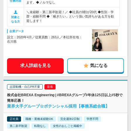
仕事内容
ます。◆ノルマなし
＼未経験・第二新卒歓迎！／ ◆社員の9割が20代 ◆性別・学
歴・経験不問 ◆「稼ぎたい」という強い気持ちがある方を歓
対象と
迎します！
なる方
企業データ
設立：2020年4月／従業員数：263人／本社所在地：
石川県
求人詳細を見る
気になる
志望動機・自己PR不要
株式会社BREXA Engineering | #BREXAグループ#年休125日以上#5秒で
簡単応募！
業界大手グループ☆ポテンシャル採用【事務系総合職】
正社員
職種・業種未経験OK
完全週休2日制
学歴不問
第二新卒歓迎
転勤なし
女性のおしごと掲載中