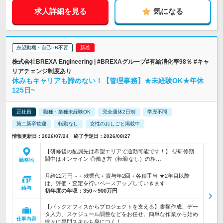
求人詳細を見る
気になる
志望動機・自己PR不要
株式会社BREXA Engineering | #BREXAグループ#有給消化率98％ #キャ
リアチェンジ制度あり
休みもキャリアも諦めない！【管理事務】★未経験OK★年休
125日~
正社員
職種・業種未経験OK
完全週休2日制
学歴不問
第二新卒歓迎
転勤なし
女性のおしごと掲載中
情報更新日：2026/07/24 終了予定日：2026/08/27
【研修後の配属先は希望エリアで通勤可能です！】 ◎研修期
間中はオンライン ◎働き方（転勤なし）の相…
勤務地
月給22万円～＋残業代＋賞与年2回＋各種手当 ★2年目以降
は、評価・査定を行いベースアップしていきます…
給与
初年度の年収：
350～900万円
【バックオフィスからプロジェクトを支える】書類作成、デー
タ入力、スケジュール調整などをお任せ。簡単な作業から始め
仕事内容
徐々に専門スキルも身につく！