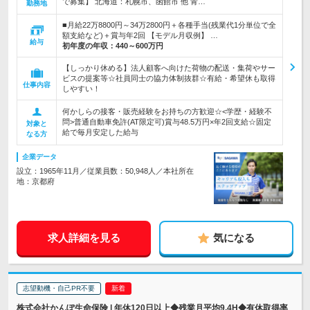
で募集】 北海道：札幌市、函館市 他 青…
勤務地
■月給22万8800円～34万2800円＋各種手当(残業代1分単位で全
額支給など)＋賞与年2回 【モデル月収例】 …
給与
初年度の年収：
440～600万円
【しっかり休める】法人顧客へ向けた荷物の配送・集荷やサー
ビスの提案等☆社員同士の協力体制抜群☆有給・希望休も取得
仕事内容
しやすい！
何かしらの接客・販売経験をお持ちの方歓迎☆<学歴・経験不
問>普通自動車免許(AT限定可)賞与48.5万円×年2回支給☆固定
対象と
給で毎月安定した給与
なる方
企業データ
設立：1965年11月／従業員数：50,948人／本社所在
地：京都府
求人詳細を見る
気になる
志望動機・自己PR不要
株式会社かんぽ生命保険 | 年休120日以上◆残業月平均9.4H◆有休取得率