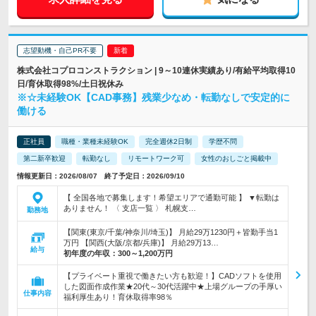
志望動機・自己PR不要
株式会社コプロコンストラクション | 9～10連休実績あり/有給平均取得10
日/育休取得98%/土日祝休み
※☆未経験OK【CAD事務】残業少なめ・転勤なしで安定的に
働ける
正社員
職種・業種未経験OK
完全週休2日制
学歴不問
第二新卒歓迎
転勤なし
リモートワーク可
女性のおしごと掲載中
情報更新日：2026/08/07 終了予定日：2026/09/10
【 全国各地で募集します！希望エリアで通勤可能 】 ▼転勤は
ありません！ 〈 支店一覧 〉 札幌支…
勤務地
【関東(東京/千葉/神奈川/埼玉)】 月給29万1230円＋皆勤手当1
万円 【関西(大阪/京都/兵庫)】 月給29万13…
給与
初年度の年収：
300～1,200万円
【プライベート重視で働きたい方も歓迎！】CADソフトを使用
した図面作成作業★20代～30代活躍中★上場グループの手厚い
仕事内容
福利厚生あり！育休取得率98％