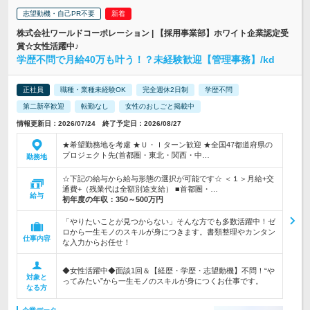
志望動機・自己PR不要
株式会社ワールドコーポレーション | 【採用事業部】ホワイト企業認定受
賞☆女性活躍中♪
学歴不問で月給40万も叶う！？未経験歓迎【管理事務】/kd
正社員
職種・業種未経験OK
完全週休2日制
学歴不問
第二新卒歓迎
転勤なし
女性のおしごと掲載中
情報更新日：2026/07/24 終了予定日：2026/08/27
★希望勤務地を考慮 ★Ｕ・Ｉターン歓迎 ★全国47都道府県の
プロジェクト先(首都圏・東北・関西・中…
勤務地
☆下記の給与から給与形態の選択が可能です☆ ＜１＞月給+交
通費+（残業代は全額別途支給） ■首都圏・…
給与
初年度の年収：
350～500万円
「やりたいことが見つからない」そんな方でも多数活躍中！ゼ
ロから一生モノのスキルが身につきます。書類整理やカンタン
仕事内容
な入力からお任せ！
◆女性活躍中◆面談1回＆【経歴・学歴・志望動機】不問！“や
対象と
ってみたい”から一生モノのスキルが身につくお仕事です。
なる方