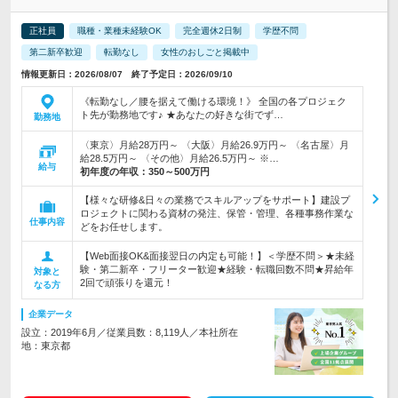
正社員
職種・業種未経験OK
完全週休2日制
学歴不問
第二新卒歓迎
転勤なし
女性のおしごと掲載中
情報更新日：2026/08/07 終了予定日：2026/09/10
《転勤なし／腰を据えて働ける環境！》 全国の各プロジェク
ト先が勤務地です♪ ★あなたの好きな街でず…
勤務地
〈東京〉月給28万円～ 〈大阪〉月給26.9万円～ 〈名古屋〉月
給28.5万円～ 〈その他〉月給26.5万円～ ※…
給与
初年度の年収：
350～500万円
【様々な研修&日々の業務でスキルアップをサポート】建設プ
ロジェクトに関わる資材の発注、保管・管理、各種事務作業な
仕事内容
どをお任せします。
【Web面接OK&面接翌日の内定も可能！】＜学歴不問＞★未経
験・第二新卒・フリーター歓迎★経験・転職回数不問★昇給年
対象と
2回で頑張りを還元！
なる方
企業データ
設立：2019年6月／従業員数：8,119人／本社所在
地：東京都