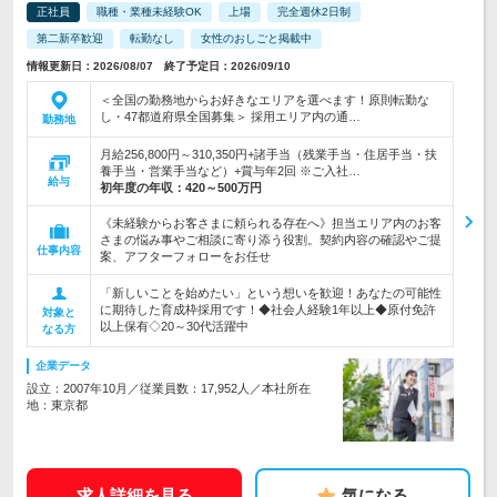
正社員
職種・業種未経験OK
上場
完全週休2日制
第二新卒歓迎
転勤なし
女性のおしごと掲載中
情報更新日：2026/08/07 終了予定日：2026/09/10
＜全国の勤務地からお好きなエリアを選べます！原則転勤な
し・47都道府県全国募集＞ 採用エリア内の通…
勤務地
月給256,800円～310,350円+諸手当（残業手当・住居手当・扶
養手当・営業手当など）+賞与年2回 ※ご入社…
給与
初年度の年収：
420～500万円
《未経験からお客さまに頼られる存在へ》担当エリア内のお客
さまの悩み事やご相談に寄り添う役割。契約内容の確認やご提
仕事内容
案、アフターフォローをお任せ
「新しいことを始めたい」という想いを歓迎！あなたの可能性
に期待した育成枠採用です！◆社会人経験1年以上◆原付免許
対象と
以上保有◇20～30代活躍中
なる方
企業データ
設立：2007年10月／従業員数：17,952人／本社所在
地：東京都
求人詳細を見る
気になる