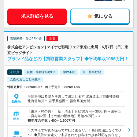
求人詳細を見る
気になる
志望動機・自己PR不要
株式会社アンビション | マイナビ転職フェア東京に出展！6月7日（日）東
京ビッグサイト
ブランド品などの【買取営業スタッフ】◆平均年収1086万円！
正社員
職種・業種未経験OK
学歴不問
第二新卒歓迎
女性のおしごと掲載中
情報更新日：2026/08/07 終了予定日：2026/11/05
※勤務地は希望を考慮して決定します 北海道上川郡東神楽町
北海道旭川市 岩手県盛岡市 福島県須賀川…
勤務地
【東京・神奈川・千葉・埼玉】月給30万円～300万円＋諸手当
＋賞与年2回 【その他の勤務地】月給26万円～3…
給与
初年度の年収：
400～1,500万円
＼スマホで写真を撮って本社に送るだけ！商品知識はなくてO
K／ ◆買取の査定でご来店されたお客様の接客対応をお任せし