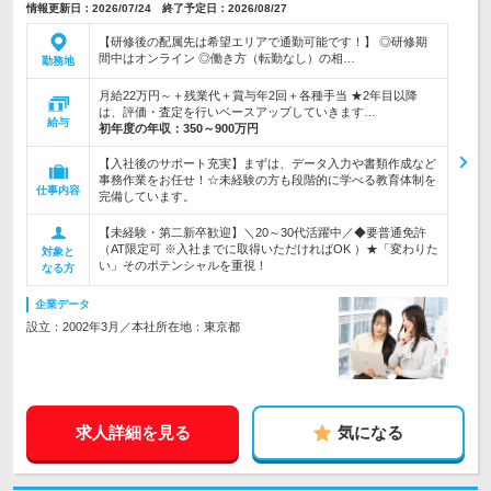
情報更新日：2026/07/24 終了予定日：2026/08/27
【研修後の配属先は希望エリアで通勤可能です！】 ◎研修期
間中はオンライン ◎働き方（転勤なし）の相…
勤務地
月給22万円～＋残業代＋賞与年2回＋各種手当 ★2年目以降
は、評価・査定を行いベースアップしていきます…
給与
初年度の年収：
350～900万円
【入社後のサポート充実】まずは、データ入力や書類作成など
事務作業をお任せ！☆未経験の方も段階的に学べる教育体制を
仕事内容
完備しています。
【未経験・第二新卒歓迎】＼20～30代活躍中／◆要普通免許
（AT限定可 ※入社までに取得いただければOK ）★「変わりた
対象と
い」そのポテンシャルを重視！
なる方
企業データ
設立：2002年3月／本社所在地：東京都
求人詳細を見る
気になる