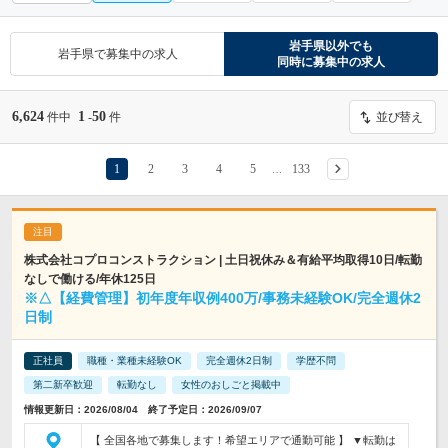
岩手県
以外でも
岩手県
で募集中の求人
同時に募集中の求人
6,624
1
50
件中
-
件
並び替え
1
2
3
4
5
133
…
株式会社コプロコンストラクション | 土日祝休み＆有給平均取得10日/転勤
なしで働ける/年休125日
※△【経費管理】初年度年収例400万/事務未経験OK/完全週休2
日制
正社員
職種・業種未経験OK
完全週休2日制
学歴不問
第二新卒歓迎
転勤なし
女性のおしごと掲載中
情報更新日：2026/08/04 終了予定日：2026/09/07
【 全国各地で募集します！希望エリアで通勤可能 】 ▼転勤は