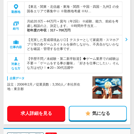
【東北・関東・北信越・東海・関西・中国・四国・九州】の全
国各エリアで募集中☆ ※勤務地考慮 ※IU…
勤務地
月給20.9万～44万円＋賞与（年2回） ※経験、能力、前給を考
慮し相談の上、決定します。 ※時間外手当支…
給与
初年度の年収：
317～700万円
【充実した育成環境あり◎】テスターとして家庭用・スマホア
プリ等の各ゲームタイトルを操作しながら、不具合がないかな
仕事内容
どを確認・管理する仕事です。
【学歴不問／未経験・第二新卒歓迎】◆ゲーム業界での経験は
不要⇒「ゲームをする事が趣味」「好きを仕事にしたい」そん
対象と
な方はぜひ！★20～30代活躍中
なる方
企業データ
設立：2006年2月／従業員数：3,350人／本社所在
地：東京都
求人詳細を見る
気になる