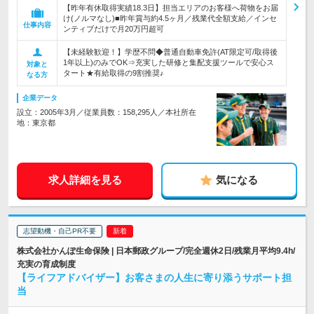
【昨年有休取得実績18.3日】担当エリアのお客様へ荷物をお届
け(ノルマなし)■昨年賞与約4.5ヶ月／残業代全額支給／インセ
仕事内容
ンティブだけで月20万円超可
【未経験歓迎！】学歴不問◆普通自動車免許(AT限定可/取得後
1年以上)のみでOK⇒充実した研修と集配支援ツールで安心ス
対象と
タート★有給取得の9割推奨♪
なる方
企業データ
設立：2005年3月／従業員数：158,295人／本社所在
地：東京都
求人詳細を見る
気になる
志望動機・自己PR不要
株式会社かんぽ生命保険 | 日本郵政グループ/完全週休2日/残業月平均9.4h/
充実の育成制度
【ライフアドバイザー】お客さまの人生に寄り添うサポート担
当