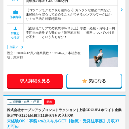
初年度の年収：
300～600万円
【コツコツモクモク取り組める♪】カンタンな検品作業など、
未経験から安心して始めることができるシンプルワークばか
仕事内容
り！☆平均月残業時間8h
【面接地エリアでの就業率92％以上】学歴・経験・資格は一切
不問※未経験でも安心☆「勤務地重視」「業務についていける
対象と
か不安…」という方もぜひ！
なる方
企業データ
設立：2001年12月／従業員数：19,944人／本社所在
地：東京都
求人詳細を見る
気になる
志望動機・自己PR不要
株式会社オープンアップコンストラクション | 上場GROUP&ホワイト企業
認定/年休120日&最大11連休/9月の入社OK
未経験OK！事務+αのスキルGET【物流・受発注事務】月収37
万可/o