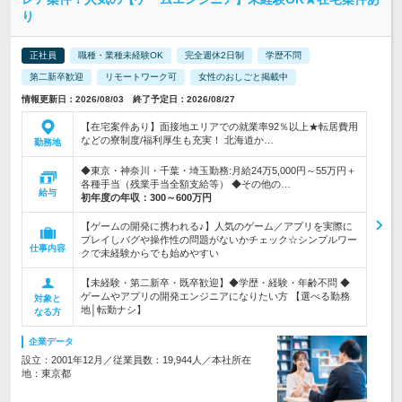
り
正社員
職種・業種未経験OK
完全週休2日制
学歴不問
第二新卒歓迎
リモートワーク可
女性のおしごと掲載中
情報更新日：2026/08/03 終了予定日：2026/08/27
【在宅案件あり】面接地エリアでの就業率92％以上★転居費用
などの寮制度/福利厚生も充実！ 北海道か…
勤務地
◆東京・神奈川・千葉・埼玉勤務:月給24万5,000円～55万円＋
各種手当（残業手当全額支給等） ◆その他の…
給与
初年度の年収：
300～600万円
【ゲームの開発に携われる♪】人気のゲーム／アプリを実際に
プレイしバグや操作性の問題がないかチェック☆シンプルワー
仕事内容
クで未経験からでも始めやすい
【未経験・第二新卒・既卒歓迎】◆学歴・経験・年齢不問 ◆
ゲームやアプリの開発エンジニアになりたい方 【選べる勤務
対象と
地│転勤ナシ】
なる方
企業データ
設立：2001年12月／従業員数：19,944人／本社所在
地：東京都