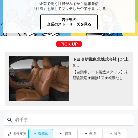
企業で働く社員がみずから情報発信
「社風」を感じてマッチした企業を見つける
岩手県の
企業のストーリーズを見る
PICK UP
トヨタ紡織東北株式会社 | 北上
o…
【自動車シート製造スタッフ】未
経験歓迎★面接1回★転勤なし
岩手県
勤務地
職種
年収
特徴
条件変更