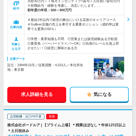
月給30万円～＋毎月インセンティブ+賞与＋入社祝い金50万円
※前職給与・経験を考慮し、決定いたします。…
給与
初年度の年収：
500～900万円
＃最短1年以内で経営の舞台にいける花形のキャリアコース
＃Gulliver店舗の売上を牽引する重要ポジション（成約率は業
仕事内容
界でも驚異の50％）
◎学歴・業界知識も不問 ◎営業または販売経験ある方歓迎
◎要普免（ペーパードライバーOK）◎自身のレベルを急上昇
対象と
させたい！◎経営に興味がある方
なる方
企業データ
設立：1994年10月／従業員数：4,010人／本社所在
地：東京都
求人詳細を見る
気になる
志望動機・自己PR不要
株式会社ボードルア | 【プライム上場】＊残業ほぼなし＊年休125日以上
＊土日祝休み