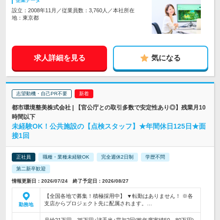
企業データ
設立：2008年11月／従業員数：3,760人／本社所在
地：東京都
求人詳細を見る
気になる
志望動機・自己PR不要
都市環境整美株式会社 | 【官公庁との取引多数で安定性あり◎】残業月10
時間以下
未経験OK！公共施設の【点検スタッフ】★年間休日125日★面
接1回
正社員
職種・業種未経験OK
完全週休2日制
学歴不問
第二新卒歓迎
情報更新日：2026/07/24 終了予定日：2026/08/27
【全国各地で募集！積極採用中】 ▼転勤はありません！ ※各
支店からプロジェクト先に配属されます。…
勤務地
月給21万円～35万円+諸手当+賞与2回(昨年度実績50～80万円)