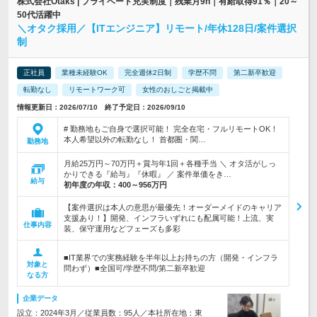
株式会社Otaks | プライベート充実制度｜残業月9h｜有給取得91％｜20～
50代活躍中
＼オタク採用／【ITエンジニア】リモート/年休128日/案件選択
制
正社員
業種未経験OK
完全週休2日制
学歴不問
第二新卒歓迎
転勤なし
リモートワーク可
女性のおしごと掲載中
情報更新日：2026/07/10 終了予定日：2026/09/10
# 勤務地もご自身で選択可能！ 完全在宅・フルリモートOK！
本人希望以外の転勤なし！ 首都圏・関…
勤務地
月給25万円～70万円＋賞与年1回＋各種手当 ＼ オタ活がしっ
かりできる『給与』『休暇』 ／ 案件単価をき…
給与
初年度の年収：
400～956万円
【案件選択は本人の意思が最優先！オーダーメイドのキャリア
支援あり！】開発、インフラいずれにも配属可能！上流、実
仕事内容
装、保守運用などフェーズも多彩
■IT業界での実務経験を半年以上お持ちの方（開発・インフラ
対象と
問わず）■全国可/学歴不問/第二新卒歓迎
なる方
企業データ
設立：2024年3月／従業員数：95人／本社所在地：東