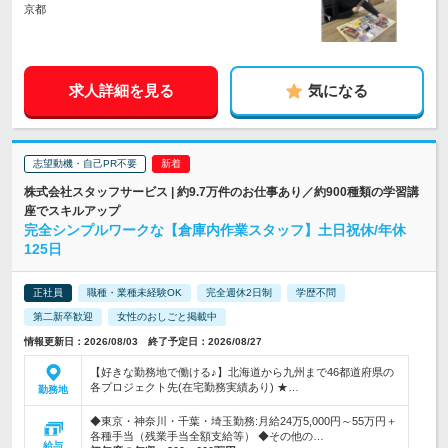
京都
求人詳細を見る
気になる
志望動機・自己PR不要
株式会社スタッフサービス | 約9.7万件のお仕事あり／約900種類の学習講
座でスキルアップ
完全シンプルワークな【倉庫内作業スタッフ】土日祝休/年休
125日
正社員
職種・業種未経験OK
完全週休2日制
学歴不問
第二新卒歓迎
女性のおしごと掲載中
情報更新日：2026/08/03 終了予定日：2026/08/27
【好きな勤務地で働ける♪】北海道から九州まで46都道府県の
各プロジェクト先(在宅勤務実績あり) ★…
勤務地
◆東京・神奈川・千葉・埼玉勤務:月給24万5,000円～55万円＋
各種手当（残業手当全額支給等） ◆その他の…
給与