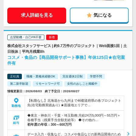
求人詳細を見る
気になる
志望動機・自己PR不要
株式会社スタッフサービス | 約9.7万件のプロジェクト｜Web面接1回｜土
日祝休｜平均月残業8h
コスメ・食品の【商品開発サポート事務】年休125日★在宅案
件有
正社員
職種・業種未経験OK
完全週休2日制
学歴不問
第二新卒歓迎
リモートワーク可
女性のおしごと掲載中
情報更新日：2026/08/03 終了予定日：2026/08/27
【転勤なし】北海道から九州まで46都道府県の各プロジェクト
先(在宅勤務実績あり) ★面接地エリアで…
勤務地
◆東京・神奈川・千葉・埼玉勤務:月給24万5,000円～55万円＋
各種手当（残業手当全額支給等） ◆その他の…
給与
初年度の年収：
300～600万円
データ入力・収集など、コスメや食品などの新商品開発のため