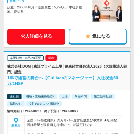
企業データ
設立：2006年10月／従業員数：5,224人／本社所在
地：愛知県
求人詳細を見る
気になる
志望動機・自己PR不要
株式会社IDOM | 東証プライム上場│健康経営優良法人2026（大規模法人部
門）認定
1年で経営の舞台へ【Gulliverのマネージャー】入社祝金50
万/1HSP
正社員
職種・業種未経験OK
上場
学歴不問
第二新卒歓迎
転勤なし
女性のおしごと掲載中
情報更新日：2026/08/07 終了予定日：2026/08/27
全国（47都道府県）のガリバー直営店舗及び事業所 ★初期配
属は希望と現住所を考慮の上、相談可能です…
勤務地