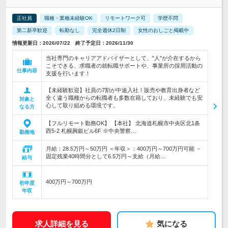
正社員
職種・業種未経験OK
リモートワーク可
学歴不問
第二新卒歓迎
転勤なし
完全週休2日制
女性のおしごと掲載中
情報更新日：2026/07/22 終了予定日：2026/11/30
当社専門のキャリアアドバイザーとして、"人"が介在するから
こそできる、求職者の就転職サポートや、事業所の採用活動の
仕事内容
支援を行います！
【未経験歓迎】社員の7割が中途入社！販売や教育出身者など
全く違う職種からの転職者も多数在籍しており、未経験でも安
対象と
心して取り組める環境です。
なる方
【フルリモート勤務OK】 【本社】 北海道札幌市中央区北1条
西5-2 札幌興銀ビル6F ※中央警察…
勤務地
月給：28.5万円～50万円 ＜年収＞：400万円～700万円可能 －
固定残業40時間分として6.5万円～支給（月給…
給与
400万円～700万円
初年度
年収
求人詳細を見る
気になる