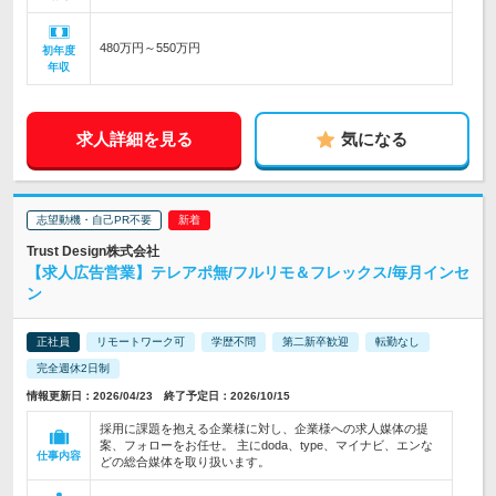
480万円～550万円
初年度
年収
求人詳細を見る
気になる
志望動機・自己PR不要
Trust Design株式会社
【求人広告営業】テレアポ無/フルリモ＆フレックス/毎月インセ
ン
正社員
リモートワーク可
学歴不問
第二新卒歓迎
転勤なし
完全週休2日制
情報更新日：2026/04/23 終了予定日：2026/10/15
採用に課題を抱える企業様に対し、企業様への求人媒体の提
案、フォローをお任せ。 主にdoda、type、マイナビ、エンな
仕事内容
どの総合媒体を取り扱います。