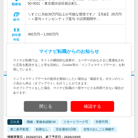
50-0031 ・東京都渋谷区桜丘町1…
勤務地
＼すぐに月給30万円以上が可能な環境です／ 【月給】 26万円
～＋賞与＋インセンティブ賞与 ※試用期間中…
給与
360万円～1,000万円
初年度
年収
マイナビ転職からのお知らせ
求人詳細を見る
気になる
マイナビ転職では、サイトの継続的な改善や、ユーザーのみなさまに最適化され
た広告を配信すること等を目的に、Cookie等の「インフォマティブデータ」を利
用しています。
インフォマティブデータの提供を無効にしたい場合は「確認する」ボタンのリン
志望動機・自己PR不要
ク先から停止（オプトアウト）を行うことができます。
※オプトアウトをした場合、マイナビ転職の一部サービスを利用できない場合が
株式会社Live alter | *年休135日*土日祝休*残業月平均10h*有給消化
あります。
100％*月給35万円～
＼未経験歓迎／まっさらなアナタでOK！【キャリアアドバイザ
閉じる
確認する
ー】
正社員
職種・業種未経験OK
リモートワーク可
学歴不問
第二新卒歓迎
転勤なし
完全週休2日制
女性のおしごと掲載中
情報更新日：2026/07/21 終了予定日：2026/10/05