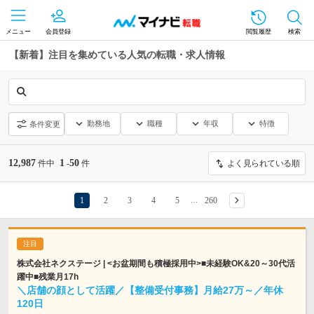
メニュー
会員登録
閲覧履歴
検索
【新着】注目を集めている人気の転職・求人情報
勤務地
職種
年収
特徴
条件変更
12,987
1
50
件中
-
件
よく見られている順
1
2
3
4
5
260
…
株式会社ネクステージ | <お盆期間も積極採用中>■未経験OK&20～30代活
躍中■残業月17h
＼店舗の顔として活躍／【整備受付事務】月給27万～／年休
120日