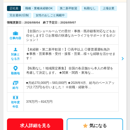
正社員
職種・業種未経験OK
第二新卒歓迎
転勤なし
上場企業
完全週休2日制
女性のおしごと掲載中
情報更新日：2026/08/04 終了予定日：2026/09/07
【全国のショールームでの受付・事務・既存顧客対応などをお
任せします】◎お客様の快適なカーライフをサポートするポジ
仕事内容
ション！
【未経験・第二新卒歓迎！】◎高卒以上 ◎要普通運転免許
★事務・営業事務・受付・接客・営業…様々な経験を活かせま
対象と
す！
なる方
【転勤なし！地域限定募集】 全国の各店舗から本人の希望を
考慮して決定します。 ★関東・関西・東海な…
勤務地
■月給270,000円～583,000円 ★2026年4月、給与のベースアッ
プ(2.7万円)を行いました！ ※前職・経験等…
給与
378万円～816万円
初年度
年収
求人詳細を見る
気になる