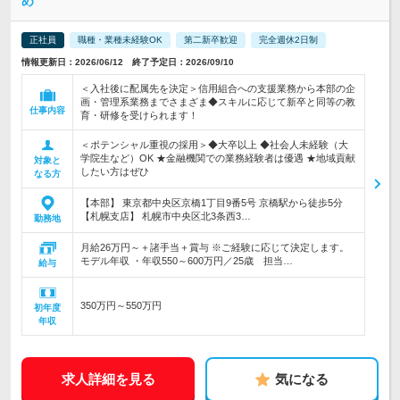
め
正社員
職種・業種未経験OK
第二新卒歓迎
完全週休2日制
情報更新日：2026/06/12 終了予定日：2026/09/10
＜入社後に配属先を決定＞信用組合への支援業務から本部の企
画・管理系業務までさまざま◆スキルに応じて新卒と同等の教
仕事内容
育・研修を受けられます！
＜ポテンシャル重視の採用＞◆大卒以上 ◆社会人未経験（大
学院生など）OK ★金融機関での業務経験者は優遇 ★地域貢献
対象と
したい方はぜひ
なる方
【本部】 東京都中央区京橋1丁目9番5号 京橋駅から徒歩5分
【札幌支店】 札幌市中央区北3条西3…
勤務地
月給26万円～＋諸手当＋賞与 ※ご経験に応じて決定します。
モデル年収 ・年収550～600万円／25歳 担当…
給与
350万円～550万円
初年度
年収
求人詳細を見る
気になる