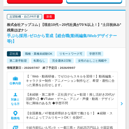
志望動機・自己PR不要
株式会社アップコム | 【現在10代～20代社員が70％以上！】*土日祝休み*
残業ほぼナシ
手ぶら採用♪ゼロから育成【総合職(動画編集/Webデザイナー
等)】
正社員
職種・業種未経験OK
リモートワーク可
学歴不問
第二新卒歓迎
転勤なし
完全週休2日制
女性のおしごと掲載中
情報更新日：2026/07/07 終了予定日：2026/09/07
【「Web・動画研修」でゼロからスキルを習得！】動画編集・
キャラクター制作・アニメーション制作など、希望・適性に合
仕事内容
った業務をお任せします。
【未経験・第二新卒・正社員デビュー歓迎！推し活好き20代が
活躍中♪】◆VTuber・ゲーム・アニメ・声優・動画・デザイン
対象と
等に興味のある方 ◆学歴不問
なる方
【全国募集／47都道府県好きな場所で働ける！】 ★経験・ス
キルによってフルリモートOK！ 全国47…
勤務地
※給与前払いも可♪※ ＜一都三県＞ 月給25万円以上 ※固定残