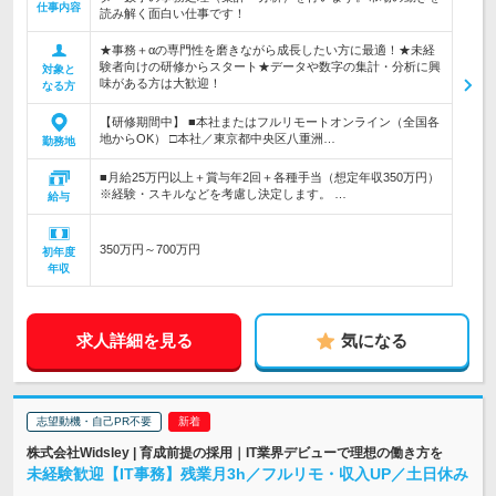
仕事内容
読み解く面白い仕事です！
★事務＋αの専門性を磨きながら成長したい方に最適！★未経
験者向けの研修からスタート★データや数字の集計・分析に興
対象と
味がある方は大歓迎！
なる方
【研修期間中】 ■本社またはフルリモートオンライン（全国各
地からOK） □本社／東京都中央区八重洲…
勤務地
■月給25万円以上＋賞与年2回＋各種手当（想定年収350万円）
※経験・スキルなどを考慮し決定します。 …
給与
350万円～700万円
初年度
年収
求人詳細を見る
気になる
志望動機・自己PR不要
株式会社Widsley | 育成前提の採用｜IT業界デビューで理想の働き方を
未経験歓迎【IT事務】残業月3h／フルリモ・収入UP／土日休み