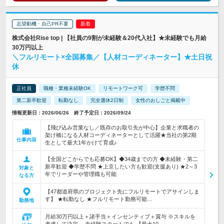
志望動機・自己PR不要
株式会社Rise top | 【社員の9割が未経験＆20代入社】★未経験でも月給
30万円以上
＼フルリモート×全国募集／【人材コーディネーター】★土日祝
休
正社員
職種・業種未経験OK
リモートワーク可
学歴不問
第二新卒歓迎
転勤なし
完全週休2日制
女性のおしごと掲載中
情報更新日：2026/06/26 終了予定日：2026/09/24
【飛び込み営業なし／既存のお取引先が中心】企業と求職者の
架け橋になる人材コーディネーターとして活躍★当社の第2期
仕事内容
生として最大1年かけて育成♪
【全国どこからでも応募OK】◆34歳までの方 ◆未経験・第二
新卒歓迎 ◆学歴不問 ★上京したい方も歓迎(支援あり) ★2～3
対象と
年でリーダーや管理職も可能
なる方
【47都道府県のプロジェクト先にフルリモートでアサインしま
す】 ★転勤なし ★フルリモート勤務可能…
勤務地
月給30万円以上＋諸手当＋インセンティブ＋賞与 ※スキルを