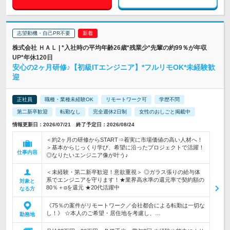
志望動機・自己PR不要
株式会社 ＨＡＬ | *入社時の平均年齢26歳*残業少*先輩の約99％が年収
UP*年休120日
安心の2ヶ月研修♪【初級ITエンジニア】*フルリモOK*未経験歓
迎
正社員
職種・業種未経験OK
リモートワーク可
学歴不問
第二新卒歓迎
転勤なし
完全週休2日制
女性のおしごと掲載中
情報更新日：2026/07/21 終了予定日：2026/08/24
＜約2ヶ月の研修からSTART⇒着実に市場価値の高い人材へ！
＞基本からじっくり学び、希望に沿ったプロジェクトで活躍！
仕事内容
◎なりたいエンジニア像が叶う♪
＜未経験・第二新卒歓迎！意欲重視＞ ◎ガラス張りの給与体
系でエンジニアを守ります！★業界高水準の還元率で契約額の
対象と
80％＋αを還元 ★20代活躍中
なる方
《75％の案件がリモートワーク／会社都合による転勤は一切な
し！》 ☆本人のご希望・居住地を考慮し、…
勤務地