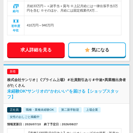
月給33万円～＋諸手当＋賞与 ※上記月給には一律出張手当3万
円を含む ※そのほか、月給には固定残業代4万…
給与
410万円～940万円
初年度
年収
求人詳細を見る
気になる
株式会社サンリオ | 《プライム上場》＃社員割引あり＃中途×異業種出身者
がたくさん
未経験OK*サンリオの“かわいい”を届ける【ショップスタッ
フ】
正社員
職種・業種未経験OK
第二新卒歓迎
上場企業
女性のおしごと掲載中
情報更新日：2026/07/10 終了予定日：2026/08/27