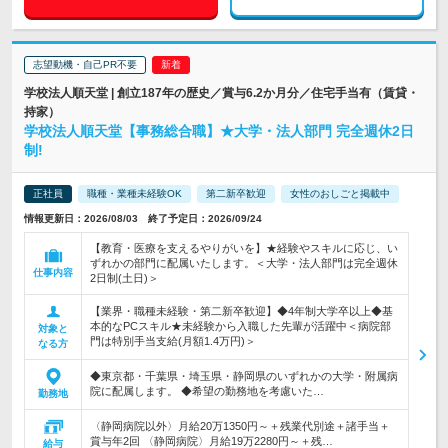
志望動機・自己PR不要
学校法人順天堂 | 創立187年の歴史／賞与6.2か月分／住宅手当有（賃貸・
持家）
学校法人順天堂【事務総合職】★大学・法人部門 完全週休2日
制!
正社員
職種・業種未経験OK
第二新卒歓迎
女性のおしごと掲載中
情報更新日：2026/08/03 終了予定日：2026/09/24
【教育・医療を支えるやりがいを】★経験やスキルに応じ、い
ずれかの部門に配属いたします。＜大学・法人部門は完全週休
仕事内容
2日制(土日)＞
【業界・職種未経験・第二新卒歓迎】◆4年制大学卒以上◆基
本的なPCスキル★未経験から入職した先輩が活躍中＜病院部
対象と
門は特別手当支給(月額1.4万円)＞
なる方
◆東京都・千葉県・埼玉県・静岡県のいずれかの大学・附属病
院に配属します。 ◆希望の勤務地を考慮いた…
勤務地
〈静岡病院以外〉月給20万1350円～＋残業代別途＋諸手当＋
賞与年2回 〈静岡病院〉月給19万2280円～＋残…
給与