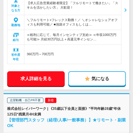
【求人広告営業経験者限定】「フルリモートで働きたい」「ス
対象と
キルを活かしたい方」 大歓迎！
なる方
＼フルリモート×フレックス勤務！／ ＼オシャレなシェアオフ
ィスも利用可能／ ■池袋オフィスもしくは…
勤務地
≪粗利に応じて、毎月インセンティブ支給≫ ≪年収1000万円
も可能≫ 月給30万円以上＋高還元率インセン…
給与
360万円～700万円
初年度
年収
求人詳細を見る
気になる
志望動機・自己PR不要
株式会社レイバーワーク | 《35歳以下全員と面接》*平均年齢28歳*年休
125日*残業月4H未満
【管理部門スタッフ（経理/人事/一般事務）】★リモート・副業
OK