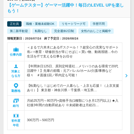
【ゲームテスター】ゲーマー活躍中！毎日のLEVEL UPを楽し
もう！
正社員
職種・業種未経験OK
リモートワーク可
学歴不問
第二新卒歓迎
転勤なし
完全週休2日制
女性のおしごと掲載中
情報更新日：2026/07/24 終了予定日：2026/08/24
＜まるで六本木にあるITスクール！？超安心の充実なサポート
有♪⇒教育・研修担当が常にそばに＞買い物、動画視聴…今の
仕事内容
生活をITで支える仕事をお任せ
【年間休日125日、原則定時退社…メリハリのある環境で20代
活躍中！】先輩の前職：元アパレル/ホール/介護/事務など
対象と
様々 ＃面接1回／即内定も可能！
なる方
【転勤なし！はじめての一人暮らし・上京も応援！（上京支援
あり）】 東京都・神奈川県・千葉県・埼玉県…
勤務地
月給25万円～80万円+資格手当(1種類につき月1万円以上) ★入
社後3年間の自動昇給あり ※未経験者は月給21…
給与
300万円～500万円
初年度
年収