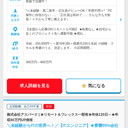
前線で活躍中！
*☆未経験・第二新卒・正社員デビューOK！学歴不問☆*「PC
操作に自信がない…」「正社員は初めて…」そんな方も大歓
対象と
迎！イチから丁寧に教えます♪
なる方
【全国から応募OK/リモートも可能】 ★転勤なし ★自宅から
近くのプロジェクト先へ通勤可能 ★慣れ…
勤務地
月給：250,000円～＋賞与年2回＋残業代100％支給 ※経験・ス
キルを考慮のうえ、決定します。 ※試用期間…
給与
300万円～600万円
初年度
年収
求人詳細を見る
気になる
志望動機・自己PR不要
株式会社アスパーク | ★リモート＆フレックス一部有★年休120日～★年
収80万円UP例有
＼未経験からITの世界へ！／【ITエンジニア】★寮費95%会社