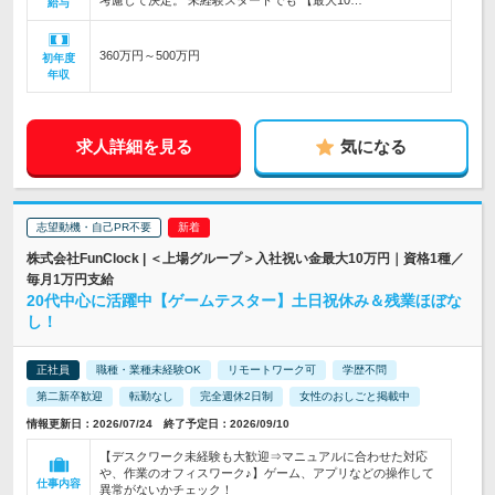
考慮して決定。 未経験スタートでも 【最大10…
給与
360万円～500万円
初年度
年収
求人詳細を見る
気になる
志望動機・自己PR不要
株式会社FunClock | ＜上場グループ＞入社祝い金最大10万円｜資格1種／
毎月1万円支給
20代中心に活躍中【ゲームテスター】土日祝休み＆残業ほぼな
し！
正社員
職種・業種未経験OK
リモートワーク可
学歴不問
第二新卒歓迎
転勤なし
完全週休2日制
女性のおしごと掲載中
情報更新日：2026/07/24 終了予定日：2026/09/10
【デスクワーク未経験も大歓迎⇒マニュアルに合わせた対応
や、作業のオフィスワーク♪】ゲーム、アプリなどの操作して
仕事内容
異常がないかチェック！