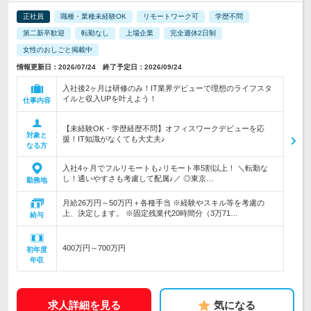
正社員
職種・業種未経験OK
リモートワーク可
学歴不問
第二新卒歓迎
転勤なし
上場企業
完全週休2日制
女性のおしごと掲載中
情報更新日：2026/07/24 終了予定日：2026/09/24
入社後2ヶ月は研修のみ！IT業界デビューで理想のライフスタ
イルと収入UPを叶えよう！
仕事内容
【未経験OK・学歴経歴不問】オフィスワークデビューを応
対象と
援！IT知識がなくても大丈夫♪
なる方
入社4ヶ月でフルリモートも♪リモート率5割以上！ ＼転勤な
し！通いやすさも考慮して配属♪／ ◎東京…
勤務地
月給26万円～50万円＋各種手当 ※経験やスキル等を考慮の
上、決定します。 ※固定残業代20時間分（3万71…
給与
400万円～700万円
初年度
年収
求人詳細を見る
気になる