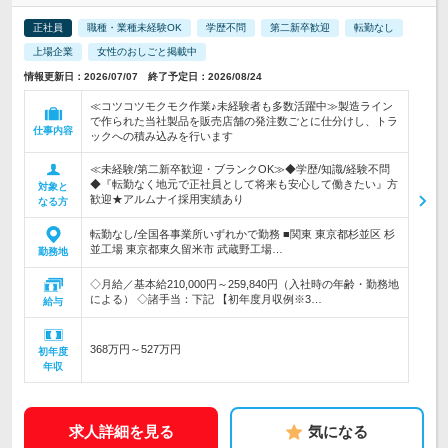
正社員
職種・業種未経験OK
学歴不問
第二新卒歓迎
転勤なし
上場企業
女性のおしごと掲載中
情報更新日：2026/07/07 終了予定日：2026/08/24
≪コツコツモクモク作業♪未経験者も多数活躍中≫製造ライン
で作られた当社製品を販売店舗の発注数ごとに仕分けし、トラ
仕事内容
ックへの積み込みを行います
≪未経験/第二新卒歓迎・ブランクOK≫◆学歴/知識/経験不問
◆『転勤なく地元で正社員として将来も安心して働きたい』方
対象と
歓迎★アルムナイ採用実績あり
なる方
転勤なし/全国各事業所いずれかで勤務 ■関東 東京都杉並区 杉
並工場 東京都東久留米市 武蔵野工場…
勤務地
◇月給／基本給210,000円～259,840円（入社時の年齢・勤務地
による） ◇諸手当：下記 【初年度月収例※3…
給与
368万円～527万円
初年度
年収
求人詳細を見る
気になる