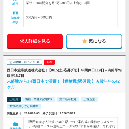
業代：20時間分を月3万2383円以上含む ＜関…
給与
300万円～600万円
初年度
年収
求人詳細を見る
気になる
志望動機・自己PR不要
西日本旅客鉄道株式会社 | 【8/15(土)応募〆切】年間休日119日＋有給平均
取得18.7日
未経験からJR西日本で活躍！【運輸職(駅係員)】★賞与年5.42
ヶ月
正社員
職種・業種未経験OK
第二新卒歓迎
上場企業
女性のおしごと掲載中
情報更新日：2026/08/03 終了予定日：2026/08/27
《専門知識は入社後でOK》駅でのご案内等の業務からスター
ト。<駅務コース><運転士コース>のいずれかを選び、それぞれ
仕事内容