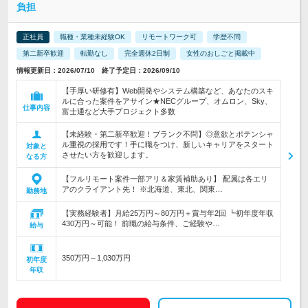
負担
正社員
職種・業種未経験OK
リモートワーク可
学歴不問
第二新卒歓迎
転勤なし
完全週休2日制
女性のおしごと掲載中
情報更新日：2026/07/10 終了予定日：2026/09/10
【手厚い研修有】Web開発やシステム構築など、あなたのスキ
ルに合った案件をアサイン★NECグループ、オムロン、Sky、
仕事内容
富士通など大手プロジェクト多数
【未経験・第二新卒歓迎！ブランク不問】◎意欲とポテンシャ
ル重視の採用です！手に職をつけ、新しいキャリアをスタート
対象と
させたい方を歓迎します。
なる方
【フルリモート案件一部アリ＆家賃補助あり】 配属は各エリ
アのクライアント先！ ※北海道、東北、関東…
勤務地
【実務経験者】月給25万円～80万円＋賞与年2回 ┗初年度年収
430万円～可能！ 前職の給与条件、ご経験や…
給与
350万円～1,030万円
初年度
年収