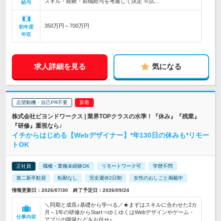
スキル・経験・前職給与を考慮して決定 ※試…
給与
350万円～700万円
初年度
年収
求人詳細を見る
気になる
志望動機・自己PR不要
株式会社ビヨンドワークス | 業界TOPクラスの水準！『休み』『残業』
『研修』重視なら♪
イチからはじめる【Webデザイナー】*年130日の休みも*リモー
トOK
正社員
職種・業種未経験OK
リモートワーク可
学歴不問
第二新卒歓迎
転勤なし
完全週休2日制
女性のおしごと掲載中
情報更新日：2026/07/30 終了予定日：2026/09/24
＼同期と成長♪基礎から学べる／★まずはスキルに合わせた2カ
月～1年の研修からStart⇒ゆくゆくはWebデザインやゲーム・
仕事内容
アプリの開発などをお任せ♪