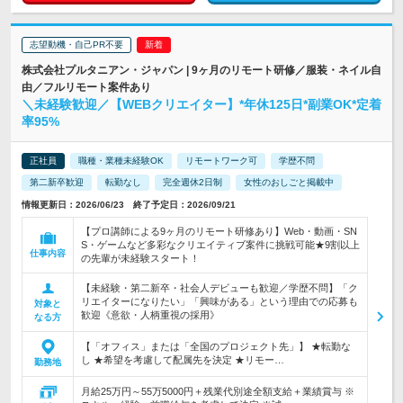
志望動機・自己PR不要
株式会社プルタニアン・ジャパン | 9ヶ月のリモート研修／服装・ネイル自
由／フルリモート案件あり
＼未経験歓迎／【WEBクリエイター】*年休125日*副業OK*定着
率95%
正社員
職種・業種未経験OK
リモートワーク可
学歴不問
第二新卒歓迎
転勤なし
完全週休2日制
女性のおしごと掲載中
情報更新日：2026/06/23 終了予定日：2026/09/21
【プロ講師による9ヶ月のリモート研修あり】Web・動画・SN
S・ゲームなど多彩なクリエイティブ案件に挑戦可能★9割以上
仕事内容
の先輩が未経験スタート！
【未経験・第二新卒・社会人デビューも歓迎／学歴不問】「ク
リエイターになりたい」「興味がある」という理由での応募も
対象と
歓迎《意欲・人柄重視の採用》
なる方
【「オフィス」または「全国のプロジェクト先」】 ★転勤な
し ★希望を考慮して配属先を決定 ★リモー…
勤務地
月給25万円～55万5000円＋残業代別途全額支給＋業績賞与 ※