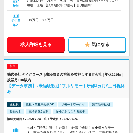
月給23万円～26万円＋各種手当＋賞与2回 ※経験や能力により
加給・優遇 【試用期間中の給与】 試用期間3…
給与
310万円～850万円
初年度
年収
求人詳細を見る
気になる
株式会社ベイグロース | 未経験者の挑戦を後押しするIT会社 | 年休125日 |
残業月10h以内
【データ事務】#未経験歓迎#フルリモート研修3ヵ月#土日祝休
み
正社員
職種・業種未経験OK
リモートワーク可
第二新卒歓迎
転勤なし
完全週休2日制
女性のおしごと掲載中
情報更新日：2026/07/24 終了予定日：2026/09/24
≪AI・IT時代に誕生した新しい仕事で成長！≫◆様々なデー
タ・数字の事務処理（集計・分析）を行います。市場の動きを