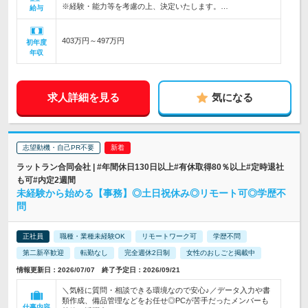
※経験・能力等を考慮の上、決定いたします。…
給与
403万円～497万円
初年度
年収
求人詳細を見る
気になる
志望動機・自己PR不要
ラットラン合同会社 | #年間休日130日以上#有休取得80％以上#定時退社
も可#内定2週間
未経験から始める【事務】◎土日祝休み◎リモート可◎学歴不
問
正社員
職種・業種未経験OK
リモートワーク可
学歴不問
第二新卒歓迎
転勤なし
完全週休2日制
女性のおしごと掲載中
情報更新日：2026/07/07 終了予定日：2026/09/21
＼気軽に質問・相談できる環境なので安心♪／データ入力や書
類作成、備品管理などをお任せ◎PCが苦手だったメンバーも
仕事内容