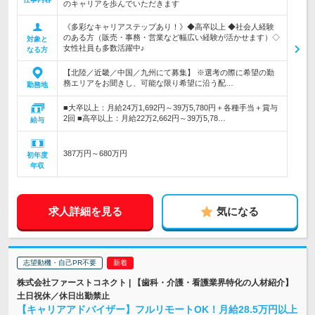
のキャリアを歩んでいただきます
《多彩なキャリアステップあり！》◆高卒以上 ◆社会人経験
のある方（販売・事務・営業など幅広い経験が活かせます）◇
対象と
女性社員も多数活躍中♪
なる方
【北陸／近畿／中国／九州にて募集】 ※選考の際に希望の勤
務エリアをお聞きし、可能な限り希望に沿う配…
勤務地
■大卒以上：月給24万1,692円～39万5,780円＋各種手当＋賞与
2回 ■高卒以上：月給22万2,662円～39万5,78…
給与
387万円～680万円
初年度
年収
求人詳細を見る
気になる
志望動機・自己PR不要
株式会社ファーストコネクト | 【歯科・介護・看護業界特化の人材紹介】
土日祝休／休日出勤禁止
【キャリアアドバイザー】フルリモートOK！月給28.5万円以上