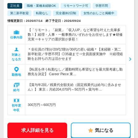
正社員
職種・業種未経験OK
リモートワーク可
学歴不問
第二新卒歓迎
転勤なし
完全週休2日制
女性のおしごと掲載中
情報更新日：2026/07/14 終了予定日：2026/09/24
【「リモート」「副業」「収入UP」など希望を叶えた先輩多
数！】経理・人事・一般事務のいずれかをお任せします★研修
仕事内容
充実⇒キャリアの選択肢が多彩！
＊全社員の7割が20代/3割が30代の若い組織＊【未経験・第二
新卒歓迎／学歴不問】◎35歳まで⇒全員面接実施中 ※経理経
対象と
験をお持ちの方は活かせます
なる方
【転居を伴う転勤なし／通勤時間も希望などを最大限考慮し勤
務先を決定】 Career Piece 東…
勤務地
【賞与年2回／残業代全額支給（固定残業代は給与に含みませ
ん）】 東京：月給204,070円～50万円＋賞与年…
給与
300万円～600万円
初年度
年収
求人詳細を見る
気になる