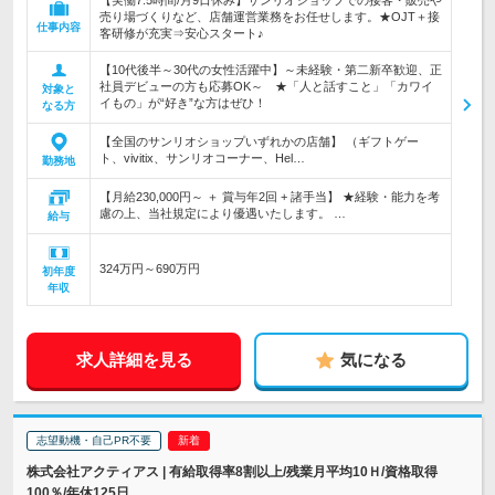
【実働7.5時間/月9日休み】サンリオショップでの接客・販売や
売り場づくりなど、店舗運営業務をお任せします。★OJT＋接
仕事内容
客研修が充実⇒安心スタート♪
【10代後半～30代の女性活躍中】～未経験・第二新卒歓迎、正
社員デビューの方も応募OK～ ★「人と話すこと」「カワイ
対象と
イもの」が“好き”な方はぜひ！
なる方
【全国のサンリオショップいずれかの店舗】 （ギフトゲー
ト、vivitix、サンリオコーナー、Hel…
勤務地
【月給230,000円～ ＋ 賞与年2回 + 諸手当】 ★経験・能力を考
慮の上、当社規定により優遇いたします。 …
給与
324万円～690万円
初年度
年収
求人詳細を見る
気になる
志望動機・自己PR不要
株式会社アクティアス | 有給取得率8割以上/残業月平均10Ｈ/資格取得
100％/年休125日