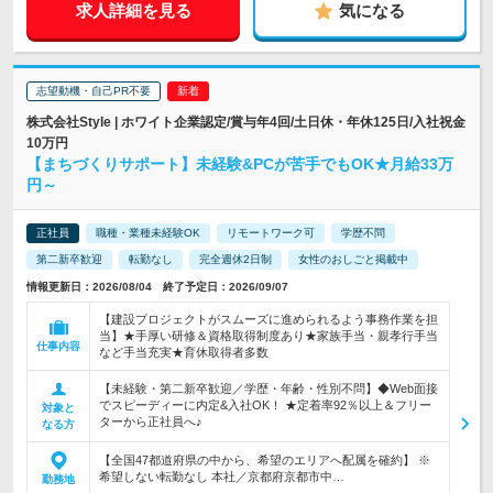
求人詳細を見る
気になる
志望動機・自己PR不要
株式会社Style | ホワイト企業認定/賞与年4回/土日休・年休125日/入社祝金
10万円
【まちづくりサポート】未経験&PCが苦手でもOK★月給33万
円～
正社員
職種・業種未経験OK
リモートワーク可
学歴不問
第二新卒歓迎
転勤なし
完全週休2日制
女性のおしごと掲載中
情報更新日：2026/08/04 終了予定日：2026/09/07
【建設プロジェクトがスムーズに進められるよう事務作業を担
当】★手厚い研修＆資格取得制度あり★家族手当・親孝行手当
仕事内容
など手当充実★育休取得者多数
【未経験・第二新卒歓迎／学歴・年齢・性別不問】◆Web面接
でスピーディーに内定&入社OK！ ★定着率92％以上＆フリー
対象と
ターから正社員へ♪
なる方
【全国47都道府県の中から、希望のエリアへ配属を確約】 ※
希望しない転勤なし 本社／京都府京都市中…
勤務地