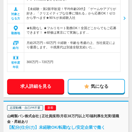
【未経験・第2新卒歓迎！平均年齢20代】「ゲームやアプリが
好き」「クリエイティブな仕事に憧れる」から応募OK！ゼロ
対象と
から学べます★90％が未経験入社
なる方
★転勤なし ★フルリモート勤務OK！全国どこからでもご応募
できます！ ★研修は東京にて実施します…
勤務地
月給25万円～60万円 ※経験・年齢を考慮の上、当社規定によ
り優遇します。 ※残業代は別途全額支給いた…
給与
300万円～720万円
初年度
年収
求人詳細を見る
気になる
志望動機・自己PR不要
山崎製パン株式会社 | 正社員採用/月収38万円以上可/福利厚生充実/退職
金・昇給あり
【配分(仕分け)】未経験OK/転勤なし/安定企業で働く