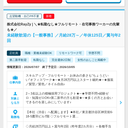
志望動機・自己PR不要
株式会社RayZy | ＼★転勤なし★フルリモート・在宅事務ワーカーの先輩
も★／
未経験歓迎の【一般事務】／月給28万～／年休125日／賞与年2
回
正社員
職種・業種未経験OK
リモートワーク可
学歴不問
第二新卒歓迎
転勤なし
完全週休2日制
女性のおしごと掲載中
情報更新日：2026/07/07 終了予定日：2026/10/05
スキルアップ・フルリモート・お休みの多さも“ちょうどい
い”オフィスワーク★─★月28万円以上スタート確約★─★服装
仕事内容
／髪型／髪色／ネイル自由♪
2～3名以上の積極採用プロジェクト★─★学歴不問×経験ゼ
ロ・知識ゼロOK×第二新卒の方も歓迎★─★多くの方とお会い
対象と
できるのを楽しみにしています♪
なる方
【本社（渋谷）へ配属します】 ■本社／東京都渋谷区神宮前6-
18-5鷹羽ビル7階 ◇フルリモート選…
勤務地
◇月給28万円以上＋賞与年2回（昨年度2カ月分）＋各種手当