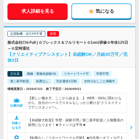
求人詳細を見る
気になる
志望動機・自己PR不要
株式会社Chi-Full | ☆フレックス＆フルリモート☆1on1研修☆年休125日
～☆定時退社
【クリエイティブアシスタント】未経験OK／月給30万可／完
休2日
正社員
職種・業種未経験OK
リモートワーク可
学歴不問
第二新卒歓迎
転勤なし
完全週休2日制
女性のおしごと掲載中
情報更新日：2026/07/21 終了予定日：2026/09/21
【新しい働き方、ここから始まる…】 WEB・SNSに関わりな
がら、自分のペースでスキルもしっかり磨ける“クリエイティ
仕事内容
ブアシスタント”へ。
【未経験大歓迎】学歴・経験不問／第二新卒歓迎／人物重視の
対象と
採用になります！★チャンスは平等★
なる方
【転勤なし／リモートワークも可能】 ■渋谷第一オフィス/〒1